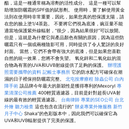
酯，這是一種通常稱為溶劑的活性成分。 這是一種可以幫
助增加防曬霜的SPF值的賦形劑。 使用時，要了解使用黃金
法則在使用時非常重要，因此，如果您真的想保護太陽，請
在您的臉上塗1/4茶匙。 不要將它們視為底漆，豌豆量不能
適當地保護紫外線輻射，“很少，因為結果很好”可以放開。
但是，這就是為什麼它與產品顏色有關的原因，因為這些防
曬霜只有一個或兩種陰影可用，同時提供了令人驚訝的良好
封面。 當然，它們不會帶有強大的底漆，但是如果您喜歡
自然的統一效果，您將不會失望。 氧化鋅和二氧化鈦的混
合物為有害的UVA和UVB射線提供了足夠的保護。
辦理護
照需要攜帶的資料
記帳士事務所
它的防水配方可確保在潮
濕的日子裡保持防曬霜完整。
北屯按摩療程
除蟲公司
白內
障手術
該品牌今年最大的新穎性是獲得專利的Mexoryl
專
業清潔公司推薦
400輕質過濾器，目前是針對超長UVA射
線的最有效的輕質過濾器。
台南律師
專業的SEO公司
台北
外燴
聽力檢查
這也包含在流行的“
辦桌專業外燴服務
新竹
月子中心
Shaka”的色彩版本中，因此我們可以確保它為
UVA和UVB輻射提供了完美的保護。