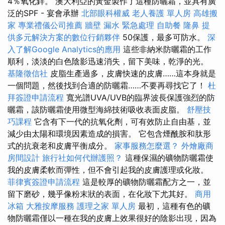
4％氧化鋅。 澳大利亞的黃金製作了這種防曬霜，並具有廣
泛的SPF - 宴會承辦
北部眼科權威
老人養護 單人房
高雄搬
家
專業禮儀公司推薦
牆壁 漏水 緊急處理
自助餐
隆鼻
提
供多元解決方案的數位行銷夥伴
50保護，最多可防水。
深
入了解Google Analytics的應用
這些非納米防曬霜的工作
順利，淡淡的白色陰影迅速消失，留下美味，乾淨的光。
基隆徵信社
皮脂生產過多，皮膚快速的皮膚……這本身就是
一個問題，然後找到合適的防曬霜……不要再尋找它了！
杜
拜簽證申請流程
寬光譜UVA/UVB的臨界波長保護強烈的防
曬霜，該防曬霜使用微型海綿技術吸收表面皮脂。
舒壓技
巧課程
它含有下一代的抗氧化劑，可有效防止自由基，並
減少由太陽和環境因素造成的損害。 它包含煙酰胺和肽形
式的抗衰老和皮膚平衡成分。
家事服務怎麼選？
外燴廠商
房間設計
旅行社如何代辦護照？
這種保濕的礦物防曬霜使
我的皮膚柔軟而彈性，但不會引起我的皮膚護理或化妝。
菲律賓簽證申請流程
這是較厚的礦物防曬霜配方之一，並
留下磨砂，幾乎像粉末狀的表面，在化妝下尤其好。
商用
冰箱
大雅按摩服務
護理之家 單人房
最初，這種有色的礦
物防曬霜僅以一種在我的皮膚上效果很好的陰影出現，因為