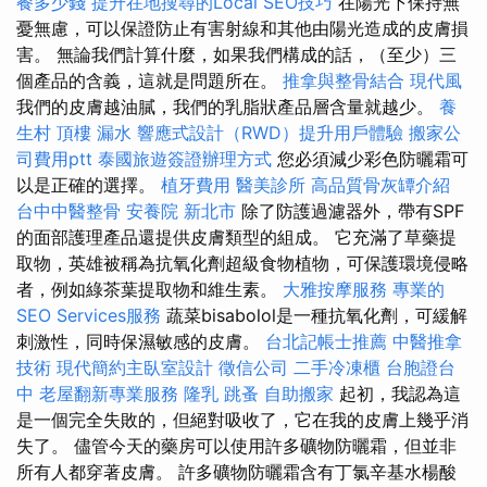
餐多少錢
提升在地搜尋的Local SEO技巧
在陽光下保持無
憂無慮，可以保證防止有害射線和其他由陽光造成的皮膚損
害。 無論我們計算什麼，如果我們構成的話，（至少）三
個產品的含義，這就是問題所在。
推拿與整骨結合
現代風
我們的皮膚越油膩，我們的乳脂狀產品層含量就越少。
養
生村
頂樓 漏水
響應式設計（RWD）提升用戶體驗
搬家公
司費用ptt
泰國旅遊簽證辦理方式
您必須減少彩色防曬霜可
以是正確的選擇。
植牙費用
醫美診所
高品質骨灰罈介紹
台中中醫整骨
安養院 新北市
除了防護過濾器外，帶有SPF
的面部護理產品還提供皮膚類型的組成。 它充滿了草藥提
取物，英雄被稱為抗氧化劑超級食物植物，可保護環境侵略
者，例如綠茶葉提取物和維生素。
大雅按摩服務
專業的
SEO Services服務
蔬菜bisabolol是一種抗氧化劑，可緩解
刺激性，同時保濕敏感的皮膚。
台北記帳士推薦
中醫推拿
技術
現代簡約主臥室設計
徵信公司
二手冷凍櫃
台胞證台
中
老屋翻新專業服務
隆乳
跳蚤
自助搬家
起初，我認為這
是一個完全失敗的，但絕對吸收了，它在我的皮膚上幾乎消
失了。 儘管今天的藥房可以使用許多礦物防曬霜，但並非
所有人都穿著皮膚。 許多礦物防曬霜含有丁氯辛基水楊酸