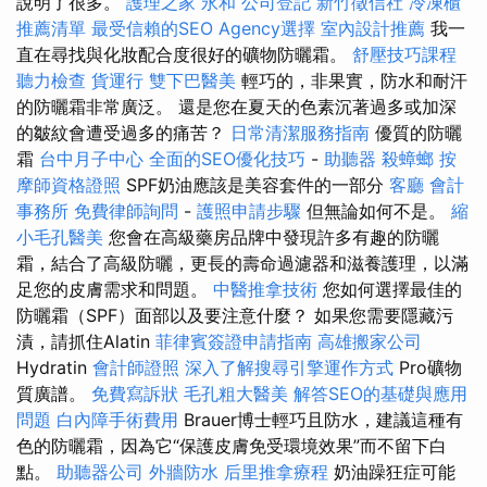
說明了很多。
護理之家 永和
公司登記
新竹徵信社
冷凍櫃
推薦清單
最受信賴的SEO Agency選擇
室內設計推薦
我一
直在尋找與化妝配合度很好的礦物防曬霜。
舒壓技巧課程
聽力檢查
貨運行
雙下巴醫美
輕巧的，非果實，防水和耐汗
的防曬霜非常廣泛。 還是您在夏天的色素沉著過多或加深
的皺紋會遭受過多的痛苦？
日常清潔服務指南
優質的防曬
霜
台中月子中心
全面的SEO優化技巧
-
助聽器
殺蟑螂
按
摩師資格證照
SPF奶油應該是美容套件的一部分
客廳
會計
事務所
免費律師詢問
-
護照申請步驟
但無論如何不是。
縮
小毛孔醫美
您會在高級藥房品牌中發現許多有趣的防曬
霜，結合了高級防曬，更長的壽命過濾器和滋養護理，以滿
足您的皮膚需求和問題。
中醫推拿技術
您如何選擇最佳的
防曬霜（SPF）面部以及要注意什麼？ 如果您需要隱藏污
漬，請抓住Alatin
菲律賓簽證申請指南
高雄搬家公司
Hydratin
會計師證照
深入了解搜尋引擎運作方式
Pro礦物
質廣譜。
免費寫訴狀
毛孔粗大醫美
解答SEO的基礎與應用
問題
白內障手術費用
Brauer博士輕巧且防水，建議這種有
色的防曬霜，因為它“保護皮膚免受環境效果”而不留下白
點。
助聽器公司
外牆防水
后里推拿療程
奶油躁狂症可能