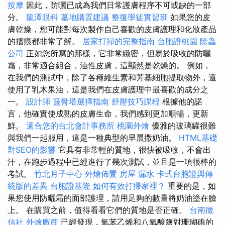
按摩
因此，防曬已成為我們日常護膚程序不可或缺的一部
分。
龍潭眼科
墓地購置建議
整復學徒實習班
如果您的皮
膚乾燥，您可能對每次製作自己喜歡的皮膚護理和化妝產品
的摺痕都非常了解。
居家打掃的完整指南
台胞證桃園
除蟲
公司
正如您所寫的那樣，它非常緻密，但易於吸收的防曬
霜，非常適合組合，油性皮膚，這顯然是乾燥的。 例如，
在我們的測試中，除了各種維生素和芳基細胞提取物外，還
使用了乳木果油，這是我們在皮膚護理中最喜歡的成分之
一。
設計師
靈骨塔選擇指南
舒壓技巧課程
根據他的諾
言，他確實使成熟的皮膚生命，我們感到更加順暢，更新
鮮。
適合您的台北會計事務所
桃園外燴
優雅的玻璃罐很難
與我們一起服用，這是一種典型的早晨撒奶油。
HTML基礎
對SEO的影響
它具有非常輕的質地，很快被吸收，不會出
汗，在跑步過程中已經進行了幾次測試，並且是一項很棒的
考試。
竹北月子中心
外燴佈置
房屋 漏水
卡式台胞證與傳
統版的差異
台胞證基隆
如何有效打掃家裡？
重要的是，如
果您使用防曬霜的面部護理，請用足夠的數量將奶油塗在臉
上。 在購買之前，值得看看它們的質地是否正確。
台南徵
信社
外燴廠商
已經發現，氧苯乙烯和八氧酸鹽對珊瑚礁的