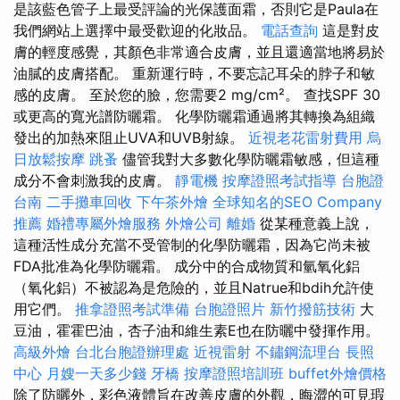
是該藍色管子上最受評論的光保護面霜，否則它是Paula在
我們網站上選擇中最受歡迎的化妝品。
電話查詢
這是對皮
膚的輕度感覺，其顏色非常適合皮膚，並且還適當地將易於
油膩的皮膚搭配。 重新運行時，不要忘記耳朵的脖子和敏
感的皮膚。 至於您的臉，您需要2 mg/cm²。 查找SPF 30
或更高的寬光譜防曬霜。 化學防曬霜通過將其轉換為組織
發出的加熱來阻止UVA和UVB射線。
近視老花雷射費用
烏
日放鬆按摩
跳蚤
儘管我對大多數化學防曬霜敏感，但這種
成分不會刺激我的皮膚。
靜電機
按摩證照考試指導
台胞證
台南
二手攤車回收
下午茶外燴
全球知名的SEO Company
推薦
婚禮專屬外燴服務
外燴公司
離婚
從某種意義上說，
這種活性成分充當不受管制的化學防曬霜，因為它尚未被
FDA批准為化學防曬霜。 成分中的合成物質和氫氧化鋁
（氧化鋁）不被認為是危險的，並且Natrue和bdih允許使
用它們。
推拿證照考試準備
台胞證照片
新竹撥筋技術
大
豆油，霍霍巴油，杏子油和維生素E也在防曬中發揮作用。
高級外燴
台北台胞證辦理處
近視雷射
不鏽鋼流理台
長照
中心
月嫂一天多少錢
牙橋
按摩證照培訓班
buffet外燴價格
除了防曬外，彩色液體旨在改善皮膚的外觀，晦澀的可見瑕