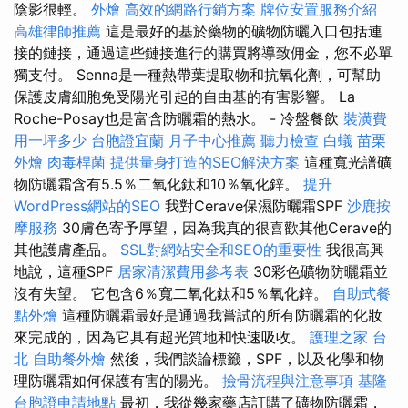
陰影很輕。
外燴
高效的網路行銷方案
牌位安置服務介紹
高雄律師推薦
這是最好的基於藥物的礦物防曬入口包括連
接的鏈接，通過這些鏈接進行的購買將導致佣金，您不必單
獨支付。 Senna是一種熱帶葉提取物和抗氧化劑，可幫助
保護皮膚細胞免受陽光引起的自由基的有害影響。 La
Roche-Posay也是富含防曬霜的熱水。 - 冷盤餐飲
裝潢費
用一坪多少
台胞證宜蘭
月子中心推薦
聽力檢查
白蟻
苗栗
外燴
肉毒桿菌
提供量身打造的SEO解決方案
這種寬光譜礦
物防曬霜含有5.5％二氧化鈦和10％氧化鋅。
提升
WordPress網站的SEO
我對Cerave保濕防曬霜SPF
沙鹿按
摩服務
30膚色寄予厚望，因為我真的很喜歡其他Cerave的
其他護膚產品。
SSL對網站安全和SEO的重要性
我很高興
地說，這種SPF
居家清潔費用參考表
30彩色礦物防曬霜並
沒有失望。 它包含6％寬二氧化鈦和5％氧化鋅。
自助式餐
點外燴
這種防曬霜最好是通過我嘗試的所有防曬霜的化妝
來完成的，因為它具有超光質地和快速吸收。
護理之家 台
北
自助餐外燴
然後，我們談論標籤，SPF，以及化學和物
理防曬霜如何保護有害的陽光。
撿骨流程與注意事項
基隆
台胞證申請地點
最初，我從幾家藥店訂購了礦物防曬霜，