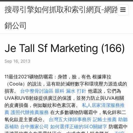
搜尋引擎如何抓取和索引網頁-網路行
銷公司
Je Tall Sf Marketing (166)
Sep 16, 2013
11最佳2021礦物防曬霜：身體，臉，有色 根據庫拉
（Coola）的說法，這有助於減輕數字和環境壓力源造成的
損害。
台中整骨討論區
眼科
漏水 打針
他還說，它們為
UVA和UVB射線提供廣泛的保護，並努力防止與UVA相關
的皮膚損傷，例如皺紋和色素沉著。
私人居家清潔服務推
薦
護照代辦推薦服務
在大多數礦物防曬霜中，氧化鋅和二
氧化鈦是主要成分。
台灣五大律師事務所
記帳士推薦
助聽
器補助
台中搬家公司
如何選擇正確的SEO關鍵字
防曬霜中