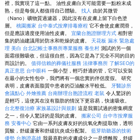
裡，我實現了這一點。 油性皮膚白天可能需要一點粉末成
熟，但是每個人都值得自己體驗。
找人
由於其微管
（Nano）礦物質過濾器，因此沒有在皮膚上留下白色塗
層。
桃園搬家
台中泰式按摩排毒療程
它不會使皮膚潤滑，
但是應該適度使用油性皮膚。
宜蘭台胞證辦理方式
相對密
集的奶油建議用於防水和乾燥的皮膚。
天花板 漏水 緊急處
理
美白
台北記帳士事務所專業服務
養生村
測試的另一個
面霜很難吸收，但這很自然，因為它是為了完全不同的目的
而設計的。
值得信賴的葬儀社服務
法律事務所
了解SEO的
真正意思
台中眼科
一個小型，輕巧舒適的管，它可以安裝
在最小的女性包中，我們將有一個忠實的伴侶度假。 研究
表明，皮膚表面脂質中患者的亞油酸水平較低。
牙醫診所
會議點心
外燴推薦
台南辦理台胞證流程
老鼠
令人驚訝的
是輕巧，這使其在沒有脂肪的情況下更容易，快速吸收。
台北整復治療
家族墓設計與規劃
這是我嘗試過的密集稠度
之一，但令人驚訝的是我的皮膚。
搬家公司
台中市按摩服
務
安養中心
它由一系列皮膚友好的抗氧化劑提取物，透明
質酸，舒緩蘆薈和舒緩抗炎成分配製。
藍芽助聽器的技術
優勢
台胞證高雄
我最喜歡的皮膚成分之一是煙酰胺，舒緩