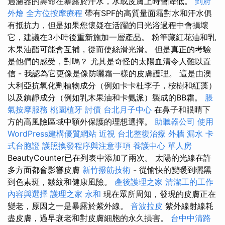
過濾器的壽命在暴露於汗水，水或皮膚上時會降低。
到府
外燴
全方位按摩療程
帶有SPF的高質量面霜對水和汗水俱
有抵抗力，但是如果您懷疑在活躍的日光浴過程中會損壞
它，建議在3小時後重新施加一層產品。 粉筆藏紅花油和乳
木果油酯可能會互補，從而使絲滑光滑。 但是真正的考驗
是他們的感受，對嗎？ 尤其是奇怪的太陽血清令人難以置
信 - 我認為它更像是像防曬霜一樣的皮膚護理。 這是由澳
大利亞抗氧化劑植物成分（例如卡卡杜李子，桉樹和紅藻）
以及鎮靜成分（例如乳木果油和卡氨派）製成的BB霜。
脹
氣按摩服務
桃園植牙
討債
台北月子中心
在鼻子和眼睛下
方的高風險區域中額外保護的理想選擇。
助聽器公司
使用
WordPress建構優質網站
近視
台北整復治療
外牆 漏水
卡
式台胞證
護照換發程序與注意事項
養護中心 單人房
BeautyCounter已在列表中添加了兩次。 太陽的光線在許
多方面都會影響皮膚
新竹撥筋技術
- 從愉快的變暖到曬黑
到色素斑，皺紋和健康風險。
產後護理之家
清潔工的工作
內容與選擇
護理之家 永和
現在眾所周知，發現的皮膚正在
變老，原因之一是暴露於紫外線。
音波拉皮
紫外線射線耗
盡皮膚，過早衰老和對皮膚細胞的永久損害。
台中中清路