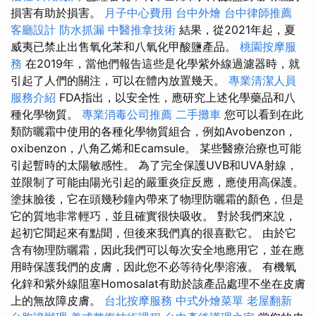
損害有助於損害。
月子中心費用
台中外燴
台中律師推薦
客廳設計
防水抓漏
中醫推拿技術
結果，從2021年起，夏
威夷已禁止出售氧化苯和八氧化甲酸鹽產品。
桃園按摩服
務
在2019年，當他們報告這些是化學紫外線過濾器時，就
引起了人們的關注，可以在體內放置幾天。
專業清潔人員
服務介紹
FDA指出，以安全性，應研究上述化學藥品和八
種化學物質。
專業消毒公司推薦
二手攤車
您可以看到在此
類防曬霜中使用的各種化學物質組合，例如Avobenzon，
oxibenzon，八角乙烯和Ecamsule。 某些醫療治療也可能
引起暫時的太陽敏感性。 為了完全保護UVB和UVA射線，
並限制了可能由陽光引起的嚴重炎症反應，應使用高保護。
塗抹臉後，它在頭幾秒鐘內帶來了物理防曬霜的顏色，但是
它的質地非常輕巧，並且確實很快吸收。 對於我們來說，
起初它聞起來有點聞，但後來我們真的很喜歡它。 由於它
含有物理防曬霜，因此我們可以每次安全地應用它，並在應
用時保護我們的皮膚，因此您不必等待化學溶液。 有機氧
化鋅和紫外線阻塞Homosalat有助於該產品處理不坐在皮膚
上的無故障皮膚。
台北按摩服務
中式外燴菜單
老屋翻新