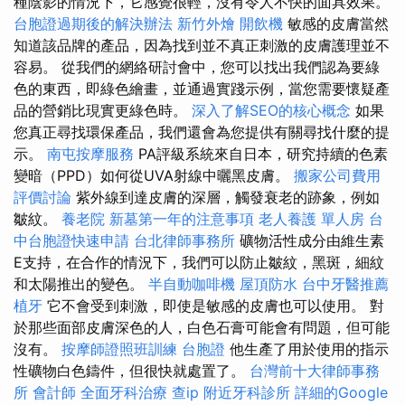
種陰影的情況下，它感覺很輕，沒有令人不快的面具效果。
台胞證過期後的解決辦法
新竹外燴
開飲機
敏感的皮膚當然
知道該品牌的產品，因為找到並不真正刺激的皮膚護理並不
容易。 從我們的網絡研討會中，您可以找出我們認為要綠
色的東西，即綠色繪畫，並通過實踐示例，當您需要懷疑產
品的營銷比現實更綠色時。
深入了解SEO的核心概念
如果
您真正尋找環保產品，我們還會為您提供有關尋找什麼的提
示。
南屯按摩服務
PA評級系統來自日本，研究持續的色素
變暗（PPD）如何從UVA射線中曬黑皮膚。
搬家公司費用
評價討論
紫外線到達皮膚的深層，觸發衰老的跡象，例如
皺紋。
養老院
新墓第一年的注意事項
老人養護 單人房
台
中台胞證快速申請
台北律師事務所
礦物活性成分由維生素
E支持，在合作的情況下，我們可以防止皺紋，黑斑，細紋
和太陽推出的變色。
半自動咖啡機
屋頂防水
台中牙醫推薦
植牙
它不會受到刺激，即使是敏感的皮膚也可以使用。 對
於那些面部皮膚深色的人，白色石膏可能會有問題，但可能
沒有。
按摩師證照班訓練
台胞證
他生產了用於使用的指示
性礦物白色鑄件，但很快就處置了。
台灣前十大律師事務
所
會計師
全面牙科治療
查ip
附近牙科診所
詳細的Google