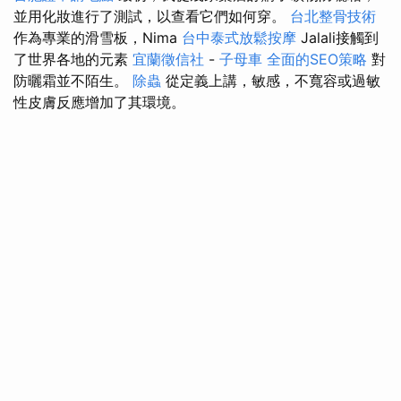
並用化妝進行了測試，以查看它們如何穿。
台北整骨技術
作為專業的滑雪板，Nima
台中泰式放鬆按摩
Jalali接觸到
了世界各地的元素
宜蘭徵信社
-
子母車
全面的SEO策略
對
防曬霜並不陌生。
除蟲
從定義上講，敏感，不寬容或過敏
性皮膚反應增加了其環境。