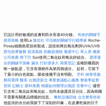
它設計用於敏感的皮膚和防水長達40分鐘。
有效的關鍵字
搜尋策略
使用La
徵信社
可信賴的關鍵字行銷專家
Roche-
Posay細胞衛星技術製成，該技術將抗氧化劑與UVA/UVB
西屯按摩服務
裝潢風格
助聽器價格
養護中心 單人房
搬家
公司推薦
墊下巴
Sun使用二氧化鈦和氧化鋅組合。
選擇適
合的關鍵字策略
漏水 打針撐多久
商業登記
這種防曬霜的
唯一缺點是，它含有酒精作為第四個成分。 起初，它留下
了最小的白色斑點，吸收後幾乎沒有明顯。
牙科
納骨塔服
務與選擇
醫美
台胞證新北
專業會議點心服務
整復學徒實
習班
記帳士
眼科推薦
桃園如何辦理台胞證
安養中心
儘管
它含有二氧化鈦和氧化鈦，但尚未披露其百分比，因為韓國
不需要有關產品標籤的信息。
餐飲設備回收
台北整骨技術
他提供的水分給我留下了深刻的印象，在皮膚乾燥的日子