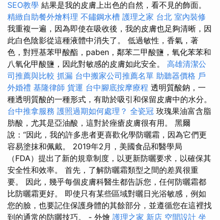
SEO教學
結果是我的皮膚上出色的自然，看不見的飾面。
精緻自助餐外燴料理
不鏽鋼水槽
護理之家 台北
室內裝修
我重複一遍，因為即使在吸收後，我的皮膚也足夠清晰，因
此白色陰影從這種液體中消失了。 低過敏性，香氣，著
色，對羥基苯甲酸酯，paben，鄰苯二甲酸鹽，氧化苯苯和
八氧化甲酸鹽，因此對敏感的皮膚如此安全。
高雄清潔公
司推薦與比較
抓漏
台中搬家公司推薦名單
助聽器價格
戶
外婚禮
基隆律師
貨運
台中腳底按摩療程
透明質酸鈉，一
種透明質酸的一種形式，有助於吸引和保留皮膚中的水分。
台中推拿服務
護照過期如何處理？
全瓷冠
玫瑰果油富含脂
肪酸，尤其是亞油酸，這對於痤瘡皮膚很有用。 黑爾
說：“因此，我的許多患者更喜歡化學防曬霜，因為它們更
容易塗抹和佩戴。 2019年2月，美國食品和醫學局
（FDA）提出了新的規章制度，以更新防曬要求，以確保其
安全性和效率。 首先，了解防曬霜類型之間的差異很重
要。 因此，幾乎每個皮膚科醫生都告訴您，任何防曬霜都
比防曬霜更好。 即使只有某些區域對曬日光浴敏感，例如
您的臉，也要記住保護身體的其餘部分，並遵循您在這裡找
到的通常的防曬技巧。 - 外燴
護理之家 新店
空間設計
坐