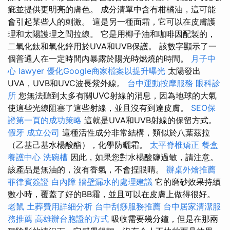
疵並提供更明亮的膚色。 成分清單中含有柑橘油，這可能
會引起某些人的刺激。 這是另一種面霜，它可以在皮膚護
理和太陽護理之間拉線。 它是用椰子油和咖啡因配製的，
二氧化鈦和氧化鋅用於UVA和UVB保護。 該數字顯示了一
個普通人在一定時間內暴露於陽光時燃燒的時間。
月子中
心
lawyer
優化Google商家檔案以提升曝光
太陽發出
UVA，UVB和UVC波長紫外線。
台中運動按摩服務
眼科診
所
您無法聽到太多有關UVC射線的消息，因為地球的大氣
使這些光線阻塞了這些射線，並且沒有到達皮膚。
SEO保
證第一頁的成功策略
這就是UVA和UVB射線的保留方式。
假牙
成立公司
這種活性成分非常結構，類似於八葉茲拉
（乙基己基水楊酸酯），化學防曬霜。
太平脊椎矯正
餐盒
養護中心
洗碗槽
因此，如果您對水楊酸鹽過敏，請注意。
該產品是無油的，沒有香氣，不會捏眼睛。
辦桌外燴推薦
菲律賓簽證
白內障
牆壁漏水的處理建議
它的磨砂效果持續
數小時，覆蓋了好的BB霜，並且可以在皮膚上做得很好。
老鼠
土葬費用詳細分析
台中刮痧服務推薦
台中居家清潔服
務推薦
高雄辦台胞證的方式
吸收需要幾分鐘，但是在那兩