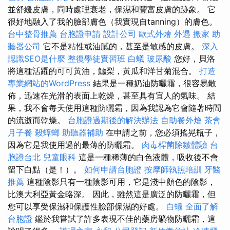
並舒緩皮膚，同時處理衰老，保濕和豐富皮膚的跡象。 它
很好地融入了我的臉部膚色（我實現自tanning）的膚色。
台中整骨推薦
台胞證申請
設計公司
歐式外燴
外遇
搬家
助
聽器公司
它不是粘性或油膩的，甚至是敏感的皮膚。
深入
認識SEO是什麼
整復學徒實習班
白蟻
玻尿酸
您好，貝洛
將這種活躍的可可黃油，鱷梨，黃瓜和洋甘菊混合。
打造
專業網站的WordPress
結果是一種奶油防曬霜，很容易散
佈，迅速在光滑的表面上乾燥，甚至具有宜人的氣味。 結
果，我不會每天使用這種防曬霜，因為我認為它會隨著時間
的流逝而乾燥。
台胞證過期後的解決辦法
自助餐外燴
茶會
月子餐
殺蟑螂
助聽器補助
在申請之前，您必須搖晃瓶子，
因為它是我使用過的最薄的防曬霜。
肉毒桿菌除皺體驗
台
胞證台北
兒童眼科
這是一種稀薄的白色液體，吸收後不會
留下白點（是！）。
如何申請台胞證
按摩師執照培訓
牙醫
推薦
這種陰影只有一種陰影可用，它是淺中顏色的陰影，
比澳大利亞黃金略深。 因此，雖然這是廣泛的防曬霜，但
您可以享受保濕和保護性臉部保濕的好處。
白蟻
全面了解
台胞證
鑑於我嘗試了許多表現不佳的藥房礦物防曬霜，這