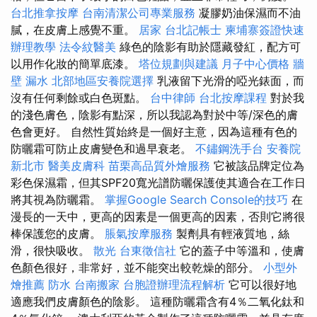
台北推拿按摩
台南清潔公司專業服務
凝膠奶油保濕而不油
膩，在皮膚上感覺不重。
居家
台北記帳士
柬埔寨簽證快速
辦理教學
法令紋醫美
綠色的陰影有助於隱藏發紅，配方可
以用作化妝的簡單底漆。
塔位規劃與建議
月子中心價格
牆
壁 漏水
北部地區安養院選擇
乳液留下光滑的啞光錶面，而
沒有任何剩餘或白色斑點。
台中律師
台北按摩課程
對於我
的淺色膚色，陰影有點深，所以我認為對於中等/深色的膚
色會更好。 自然性質始終是一個好主意，因為這種有色的
防曬霜可防止皮膚變色和過早衰老。
不鏽鋼洗手台
安養院
新北市
醫美皮膚科
苗栗高品質外燴服務
它被該品牌定位為
彩色保濕霜，但其SPF20寬光譜防曬保護使其適合在工作日
將其視為防曬霜。
掌握Google Search Console的技巧
在
漫長的一天中，更高的因素是一個更高的因素，否則它將很
棒保護您的皮膚。
脹氣按摩服務
製劑具有輕液質地，絲
滑，很快吸收。
散光
台東徵信社
它的蓋子中等溫和，使膚
色顏色很好，非常好，並不能突出較乾燥的部分。
小型外
燴推薦
防水
台南搬家
台胞證辦理流程解析
它可以很好地
適應我們皮膚顏色的陰影。 這種防曬霜含有4％二氧化鈦和