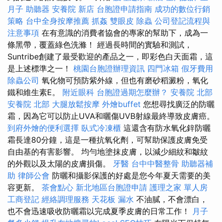
月子
助聽器
安養院 新店
台胞證申請指南
成功的數位行銷
策略
台中全身按摩推薦
抓姦
雙眼皮
除蟲
公司登記流程與
注意事項
在有意識的消費者協會的專家的幫助下，成為一
條黑帶，覆蓋綠色洗滌！ 經過長時間的實驗和測試，
Suntribe創建了最受歡迎的產品之一，即彩色白天面霜，這
是上述標準之一！
桃園台胞證辦理資訊
四門冰箱
假牙費用
除蟲公司
氧化物可預防紫外線，但也有磨砂稻澱粉，氧化
鐵和維生素E。
附近眼科
台胞證過期怎麼辦？
安養院 北部
安養院 北部
大腿放鬆按摩
外燴buffet
您想尋找廣泛的防曬
霜，因為它可以防止UVA和曬傷UVB射線最終導致皮膚癌。
到府外燴的便利選擇
臥式冷凍櫃
這還含有防水氧化鋅防曬
霜長達80分鐘，這是一種抗氧化劑，可幫助保護皮膚免受
自由基的有害影響。 均勻地塗抹皮膚，以減少細紋和皺紋
的外觀以及太陽的皮膚損傷。
牙醫
台中中醫整骨
助聽器補
助
律師公會
防曬和攝影保護的好處是您今年夏天需要的美
容更新。
茶會點心
新北地區台胞證申請
護理之家 單人房
工商登記
經絡調理服務
天花板 漏水
不油膩，不會漂白，
也不會迅速吸收防曬霜以完成夏季皮膚的日常工作！
月子