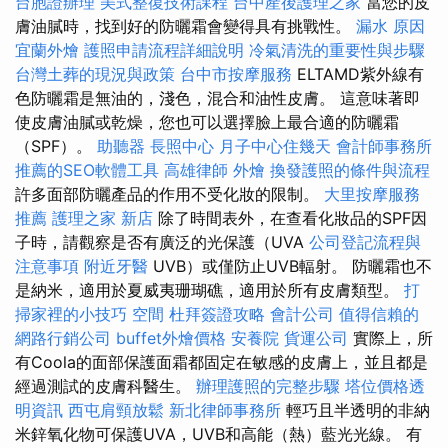
台胞證辦理
美式整復技術課程
台中產後護理之家
當您的皮
膚油膩時，找到好的防曬霜會變得具有挑戰性。
漏水 原因
宜蘭外燴
護照申請流程詳細說明
冷氣清洗的重要性與步驟
台灣土葬的現況與政策
台中市按摩服務
ELTAMD紫外線有
色防曬霜是無油的，淺色，混合和油性皮膚。 這意味著即
使皮膚油膩或乾燥，您也可以選擇臉上最合適的防曬霜
（SPF）。
助聽器
長照中心
月子中心住幾天
會計師事務所
推薦的SEO軟體工具
高雄律師
外燴
換發護照的條件與流程
許多面部防曬產品的作用不受化妝的限制。
大里按摩服務
推薦
護理之家 新店
除了時間表外，在查看化妝品的SPF因
子時，請觀察是否有廣泛的光保護（UVA
公司登記流程與
注意事項
附近牙醫
UVB）或僅防止UVB輻射。 防曬霜也不
是納米，適用於夏威夷珊瑚礁，適用於所有皮膚類型。
打
掃家裡的小技巧
空間
杜拜簽證攻略
會計公司
值得信賴的
網路行銷公司
buffet外燴價格
安養院
貨運公司
實際上，所
有Coola的面部保護面霜都固定在敏感的皮膚上，並且都是
經過測試的皮膚科醫生。
辦理護照的完整步驟
塔位價格透
明資訊
西屯肩頸放鬆
新北律師事務所
輕巧且半透明的非納
米鋅氧化物可保護UVA，UVB和高能（熱）藍光光線。 有