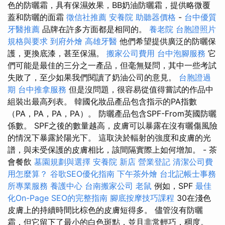
色的防曬霜，具有保濕效果，BB奶油防曬霜，提供略微覆
蓋和防曬的面霜
徵信社推薦
安養院
助聽器價格
-
台中優質
牙醫推薦
品牌在許多方面都是相同的。
養老院
台胞證照片
規格與要求
到府外燴
高雄牙醫
他們希望提供廣泛的防曬保
護，更換底漆，甚至保濕。
搬家公司費用
台中泡腳服務
它
們可能是最佳的三分之一產品，但毫無疑問，其中一些考試
失敗了，至少如果我們閱讀了奶油公司的意見。
台胞證過
期
台中推拿服務
但是沒問題，很容易從值得嘗試的作品中
組裝出最高列表。 韓國化妝品產品包含指示的PA指數
（PA，PA，PA，PA）。 防曬產品包含SPF-From英國防曬
係數。 SPF之後的數量越高，皮膚可以暴露在沒有曬傷風險
的情況下暴露於陽光下。 這取決於輻射的強度和皮膚的光
譜，與未受保護的皮膚相比，該間隔實際上如何增加。 - 茶
會餐飲
墓園規劃與選擇
安養院 新店
營業登記
清潔公司費
用怎麼算？
谷歌SEO優化指南
下午茶外燴
台北記帳士事務
所專業服務
養護中心
台南搬家公司
老鼠
例如，SPF
最佳
化On-Page SEO的完整指南
腳底按摩技巧課程
30在淺色
皮膚上的持續時間比棕色的皮膚短得多。 儘管沒有防曬
霜，但它留下了最小的白色斑點，並且非常輕巧，稠度。