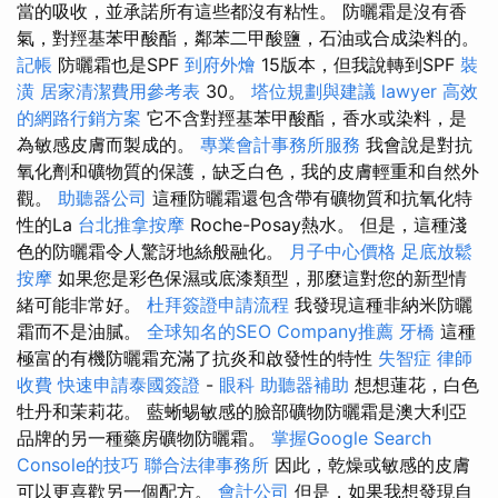
當的吸收，並承諾所有這些都沒有粘性。 防曬霜是沒有香
氣，對羥基苯甲酸酯，鄰苯二甲酸鹽，石油或合成染料的。
記帳
防曬霜也是SPF
到府外燴
15版本，但我說轉到SPF
裝
潢
居家清潔費用參考表
30。
塔位規劃與建議
lawyer
高效
的網路行銷方案
它不含對羥基苯甲酸酯，香水或染料，是
為敏感皮膚而製成的。
專業會計事務所服務
我會說是對抗
氧化劑和礦物質的保護，缺乏白色，我的皮膚輕重和自然外
觀。
助聽器公司
這種防曬霜還包含帶有礦物質和抗氧化特
性的La
台北推拿按摩
Roche-Posay熱水。 但是，這種淺
色的防曬霜令人驚訝地絲般融化。
月子中心價格
足底放鬆
按摩
如果您是彩色保濕或底漆類型，那麼這對您的新型情
緒可能非常好。
杜拜簽證申請流程
我發現這種非納米防曬
霜而不是油膩。
全球知名的SEO Company推薦
牙橋
這種
極富的有機防曬霜充滿了抗炎和啟發性的特性
失智症
律師
收費
快速申請泰國簽證
-
眼科
助聽器補助
想想蓮花，白色
牡丹和茉莉花。 藍蜥蜴敏感的臉部礦物防曬霜是澳大利亞
品牌的另一種藥房礦物防曬霜。
掌握Google Search
Console的技巧
聯合法律事務所
因此，乾燥或敏感的皮膚
可以更喜歡另一個配方。
會計公司
但是，如果我想發現自