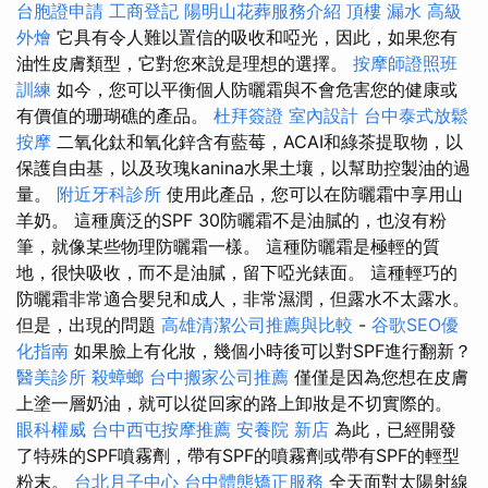
台胞證申請
工商登記
陽明山花葬服務介紹
頂樓 漏水
高級
外燴
它具有令人難以置信的吸收和啞光，因此，如果您有
油性皮膚類型，它對您來說是理想的選擇。
按摩師證照班
訓練
如今，您可以平衡個人防曬霜與不會危害您的健康或
有價值的珊瑚礁的產品。
杜拜簽證
室內設計
台中泰式放鬆
按摩
二氧化鈦和氧化鋅含有藍莓，ACAI和綠茶提取物，以
保護自由基，以及玫瑰kanina水果土壤，以幫助控製油的過
量。
附近牙科診所
使用此產品，您可以在防曬霜中享用山
羊奶。 這種廣泛的SPF 30防曬霜不是油膩的，也沒有粉
筆，就像某些物理防曬霜一樣。 這種防曬霜是極輕的質
地，很快吸收，而不是油膩，留下啞光錶面。 這種輕巧的
防曬霜非常適合嬰兒和成人，非常濕潤，但露水不太露水。
但是，出現的問題
高雄清潔公司推薦與比較
-
谷歌SEO優
化指南
如果臉上有化妝，幾個小時後可以對SPF進行翻新？
醫美診所
殺蟑螂
台中搬家公司推薦
僅僅是因為您想在皮膚
上塗一層奶油，就可以從回家的路上卸妝是不切實際的。
眼科權威
台中西屯按摩推薦
安養院 新店
為此，已經開發
了特殊的SPF噴霧劑，帶有SPF的噴霧劑或帶有SPF的輕型
粉末。
台北月子中心
台中體態矯正服務
全天面對太陽射線