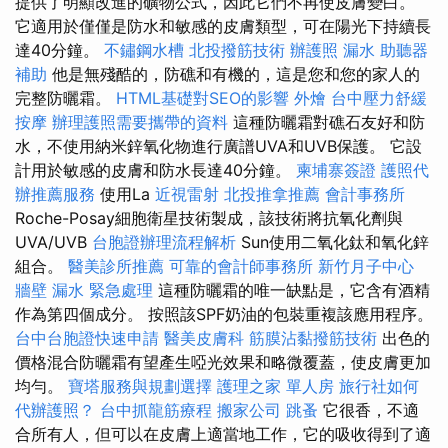
提供了明顯改進的礦物公式，因此它們不再使皮膚變白。
它適用於僅僅是防水和敏感的皮膚類型，可在陽光下持續長
達40分鐘。
不鏽鋼水槽
北投撥筋技術
辦護照
漏水
助聽器
補助
他是無殘酷的，防礁和有機的，這是您和您的家人的
完整防曬霜。
HTML基礎對SEO的影響
外燴
台中壓力舒緩
按摩
辦理護照需要攜帶的資料
這種防曬霜對礁石友好和防
水，不使用納米鋅氧化物進行廣譜UVA和UVB保護。 它設
計用於敏感的皮膚和防水長達40分鐘。
柬埔寨簽證
護照代
辦推薦服務
使用La
近視雷射
北投推拿推薦
會計事務所
Roche-Posay細胞衛星技術製成，該技術將抗氧化劑與
UVA/UVB
台胞證辦理流程解析
Sun使用二氧化鈦和氧化鋅
組合。
醫美診所推薦
可靠的會計師事務所
新竹月子中心
牆壁 漏水 緊急處理
這種防曬霜的唯一缺點是，它含有酒精
作為第四個成分。 按照該SPF奶油的包裝重複該應用程序。
台中台胞證快速申請
醫美皮膚科
筋膜沾黏撥筋技術
出色的
價格混合防曬霜有望產生啞光效果和略微覆蓋，使皮膚更加
均勻。
寶塔服務與規劃選擇
護理之家 單人房
旅行社如何
代辦護照？
台中抓龍筋療程
搬家公司
跳蚤
它很香，不適
合所有人，但可以在皮膚上適當地工作，它的吸收得到了適