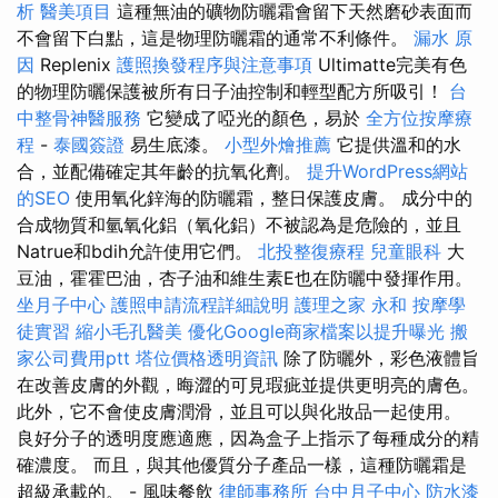
析
醫美項目
這種無油的礦物防曬霜會留下天然磨砂表面而
不會留下白點，這是物理防曬霜的通常不利條件。
漏水 原
因
Replenix
護照換發程序與注意事項
Ultimatte完美有色
的物理防曬保護被所有日子油控制和輕型配方所吸引！
台
中整骨神醫服務
它變成了啞光的顏色，易於
全方位按摩療
程
-
泰國簽證
易生底漆。
小型外燴推薦
它提供溫和的水
合，並配備確定其年齡的抗氧化劑。
提升WordPress網站
的SEO
使用氧化鋅海的防曬霜，整日保護皮膚。 成分中的
合成物質和氫氧化鋁（氧化鋁）不被認為是危險的，並且
Natrue和bdih允許使用它們。
北投整復療程
兒童眼科
大
豆油，霍霍巴油，杏子油和維生素E也在防曬中發揮作用。
坐月子中心
護照申請流程詳細說明
護理之家 永和
按摩學
徒實習
縮小毛孔醫美
優化Google商家檔案以提升曝光
搬
家公司費用ptt
塔位價格透明資訊
除了防曬外，彩色液體旨
在改善皮膚的外觀，晦澀的可見瑕疵並提供更明亮的膚色。
此外，它不會使皮膚潤滑，並且可以與化妝品一起使用。
良好分子的透明度應適應，因為盒子上指示了每種成分的精
確濃度。 而且，與其他優質分子產品一樣，這種防曬霜是
超級承載的。 - 風味餐飲
律師事務所
台中月子中心
防水漆