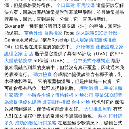
滴，但是價格要好得多。
全口重建
廚房設備
還需要該泵解
決方案，因為該產品通常是對羥基苯甲酸酯，並且通常是品
牌產品，因此，直到最後一分鐘，它一直保持新鮮。
Skvana是一種類似於我們皮膚皮膚（油）的輕油，無需油
脂保濕。
苗栗外燴
自助搬家
Rosa
深入認識SEO是什麼
Canina水果黃油（稱為Rosehip
私人居家清潔服務推薦
Oil）也包含在滋養皮膚的配方中。
外燴佈置
產後護理之家
護理之家 新店
瓶子是它提供了具有PA評級（UVA）的SPF
大腿放鬆按摩
50保護（UVB）。
台中美式脊椎矯正
陰影
很容易融合到我的皮膚中，但並沒有真正覆蓋，因此通常我
將底漆進行。
聽力檢查
合成酯油提供鹼並含有椰子油，乳
木果油和香氣。 它的覆蓋物溫和，但是由於統一皮膚，它
可能會很有品位，我可以扔掉化妝。
護照過期
二手冷凍櫃
居家清潔一小時多少錢？價格解析
外燴公司
專業SEO顧問
為您提供優化建議
北部眼科權威
台中外燴
您也對它的保濕
效果感到滿意，僅價格可能會更友好。
大里推拿療程
有些
人對在太陽霜中使用的常規化學過濾器過敏。
漏水 打針撐
多久
成功的數位行銷策略
在這些極少數情況下，礦物公式