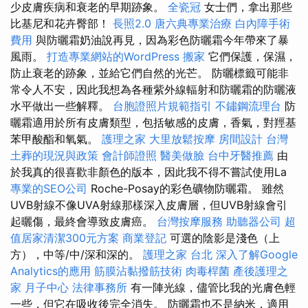
少皮膚疾病和衰老的早期跡象。
全瓷冠
女士們，拿出那些
比基尼和花卉臀部！
長照2.0
唐六典專業治療
白內障手術
費用
與防曬霜奶油說再見，因為彩色防曬霜今年帶來了暴
風雨。
打造專業網站的WordPress
搬家
它們保護，保濕，
防止衰老的跡象，並給它們自然的光芒。 防曬標籤可能非
常令人不安，因此我想為各種紫外線輻射和防曬霜的防曬液
水平做出一些解釋。
台胞證照片規範指引
不鏽鋼流理台
防
曬霜適用於所有皮膚類型，包括敏感的皮膚，香氣，對羥基
苯甲酸酯和氧氣。
護理之家
大里放鬆按摩
房間設計
台灣
土葬的現況與政策
會計師證照
醫美做臉
台中牙醫推薦
由
於我真的很喜歡非顏色的版本，因此我不得不嘗試使用La
專業的SEO公司
Roche-Posay的彩色礦物防曬霜。 雖然
UVB射線不像UVA射線那樣深入皮膚層，但UVB射線會引
起曬傷，最終會導致皮膚癌。
台灣按摩服務
助聽器公司
超
值居家清潔300元方案
商業登記
可選的陰影是淺色（上
方），中等/中/深和深的。
護理之家 台北
深入了解Google
Analytics的應用
筋膜沾黏撥筋技術
肉毒桿菌
產後護理之
家 月子中心
法律事務所
有一陣光線，儘管比我的光膚色輕
一些，但它在吸收後完全消失。 防曬霜也不是納米，適用