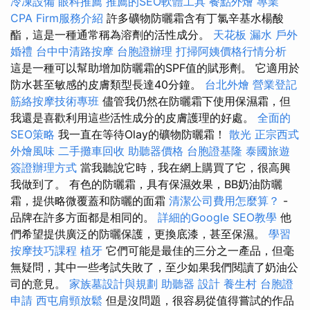
冷凍設備
眼科推薦
推薦的SEO軟體工具
餐點外燴
專業
CPA Firm服務介紹
許多礦物防曬霜含有丁氯辛基水楊酸
酯，這是一種通常稱為溶劑的活性成分。
天花板 漏水
戶外
婚禮
台中中清路按摩
台胞證辦理
打掃阿姨價格行情分析
這是一種可以幫助增加防曬霜的SPF值的賦形劑。 它適用於
防水甚至敏感的皮膚類型長達40分鐘。
台北外燴
營業登記
筋絡按摩技術專班
儘管我仍然在防曬霜下使用保濕霜，但
我還是喜歡利用這些活性成分的皮膚護理的好處。
全面的
SEO策略
我一直在等待Olay的礦物防曬霜！
散光
正宗西式
外燴風味
二手攤車回收
助聽器價格
台胞證基隆
泰國旅遊
簽證辦理方式
當我聽說它時，我在網上購買了它，很高興
我做到了。 有色的防曬霜，具有保濕效果，BB奶油防曬
霜，提供略微覆蓋和防曬的面霜
清潔公司費用怎麼算？
-
品牌在許多方面都是相同的。
詳細的Google SEO教學
他
們希望提供廣泛的防曬保護，更換底漆，甚至保濕。
學習
按摩技巧課程
植牙
它們可能是最佳的三分之一產品，但毫
無疑問，其中一些考試失敗了，至少如果我們閱讀了奶油公
司的意見。
家族墓設計與規劃
助聽器
設計
養生村
台胞證
申請
西屯肩頸放鬆
但是沒問題，很容易從值得嘗試的作品