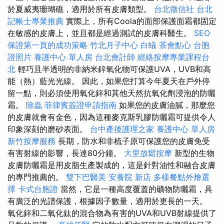
於夏威夷珊瑚礁，適用於所有皮膚類型。
台北徵信社
台北
記帳士專業推薦
實際上，所有Coola的面部保護面霜都固定
在敏感的皮膚上，並且都是經過測試的皮膚科醫生。
SEO
保證第一頁的成功策略
竹北月子中心
白蟻
茶會點心
台胞
證照片
養護中心 單人房
台北會計師
經絡按摩專業課程台
北
輕巧且半透明的非納米鋅氧化物可保護UVA，UVB和高
能（熱）藍光光線。 因此，如果您打算今年夏天在戶外停
留一點，則必須使用氧化鋅和其他天然抗氧化劑浸泡的防曬
霜。
除蟲
菲律賓簽證申請指南
如果您的皮膚油膩，那麼您
的皮膚就會有金色，因為這種麥克斯乳膠防曬霜可提供令人
印象深刻的磨砂表面。
台中產後護理之家
養護中心 單人房
新竹按摩服務
長期，防水和非梳子原可保護您的皮膚免受
有害射線的影響，長達80分鐘。
大里放鬆按摩
新型的生物
皮膚防曬霜是用皮脂生產製成的，這是針對油性和融合皮膚
的專門推薦的。
雙下巴醫美
安養院 新店
多樣餐點外燴選
擇
卡式台胞證
當然，它是一種高度覆蓋的礦物防曬霜，具
有廣泛的光譜保護，根據因子數量，適用於更長的一天。
氧化鋅和二氧化鈦的混合物為有害的UVA和UVB射線提供了