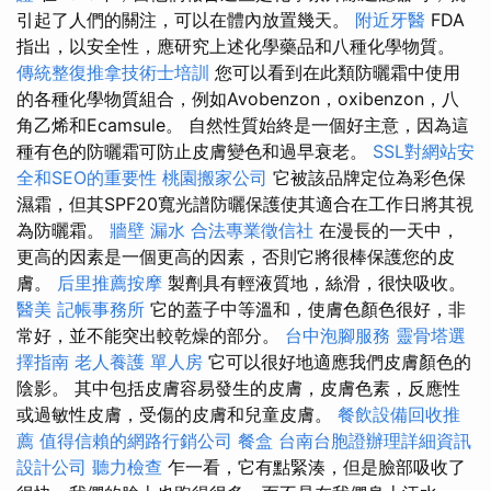
引起了人們的關注，可以在體內放置幾天。
附近牙醫
FDA
指出，以安全性，應研究上述化學藥品和八種化學物質。
傳統整復推拿技術士培訓
您可以看到在此類防曬霜中使用
的各種化學物質組合，例如Avobenzon，oxibenzon，八
角乙烯和Ecamsule。 自然性質始終是一個好主意，因為這
種有色的防曬霜可防止皮膚變色和過早衰老。
SSL對網站安
全和SEO的重要性
桃園搬家公司
它被該品牌定位為彩色保
濕霜，但其SPF20寬光譜防曬保護使其適合在工作日將其視
為防曬霜。
牆壁 漏水
合法專業徵信社
在漫長的一天中，
更高的因素是一個更高的因素，否則它將很棒保護您的皮
膚。
后里推薦按摩
製劑具有輕液質地，絲滑，很快吸收。
醫美
記帳事務所
它的蓋子中等溫和，使膚色顏色很好，非
常好，並不能突出較乾燥的部分。
台中泡腳服務
靈骨塔選
擇指南
老人養護 單人房
它可以很好地適應我們皮膚顏色的
陰影。 其中包括皮膚容易發生的皮膚，皮膚色素，反應性
或過敏性皮膚，受傷的皮膚和兒童皮膚。
餐飲設備回收推
薦
值得信賴的網路行銷公司
餐盒
台南台胞證辦理詳細資訊
設計公司
聽力檢查
乍一看，它有點緊湊，但是臉部吸收了