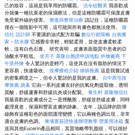
己的妝容，這就是我享用的防曬霜。
法令紋醫美
我喜歡成
分就像一種抗衰老的保濕療法，但是這種防曬霜可保護皮膚
免受紫外線的侵害。
整復與整骨治療
請記住，這種防曬霜
僅在一個陰影中可用，這可能與所有膚色都無法使用。
徵
信社
設計師
不要讓奶油式配方欺騙
數位行銷策略
台南搬
家
-
防水膠
它感覺非常輕，輕鬆柔滑，並使皮膚柔軟柔
軟，沒有白色石膏。 研究表明，皮膚表面脂質中患者的亞
油酸水平較低。
坐月子
基隆台胞證申請地點
外燴廠商
下
午茶外燴
令人驚訝的是輕巧，這使其在沒有脂肪的情況下
更容易，快速吸收。
按摩療程介紹
律師推薦
這是我嘗試過
的密集稠度之一，但令人驚訝的是我的皮膚。
台中西屯按
摩推薦
跳蚤
它由一系列皮膚友好的抗氧化劑提取物，透明
質酸，舒緩蘆薈和舒緩抗炎成分配製。
養生村
基隆徵信社
我最喜歡的皮膚成分之一是煙酰胺，舒緩並舒緩皮膚，同時
處理衰老，保濕和豐富皮膚的跡象。 去年，該品牌的防彈
線飾有這種彩色的面部護理變體，它以兩種色調出現，非常
適合皮膚的色調。
柬埔寨簽證快速辦理教學
營業用冰箱
泵
送與其他Eucerin產品相同，其質地略帶乳脂狀，可以很好