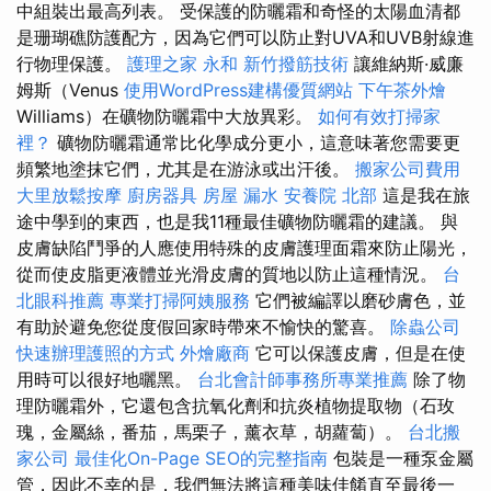
中組裝出最高列表。 受保護的防曬霜和奇怪的太陽血清都
是珊瑚礁防護配方，因為它們可以防止對UVA和UVB射線進
行物理保護。
護理之家 永和
新竹撥筋技術
讓維納斯·威廉
姆斯（Venus
使用WordPress建構優質網站
下午茶外燴
Williams）在礦物防曬霜中大放異彩。
如何有效打掃家
裡？
礦物防曬霜通常比化學成分更小，這意味著您需要更
頻繁地塗抹它們，尤其是在游泳或出汗後。
搬家公司費用
大里放鬆按摩
廚房器具
房屋 漏水
安養院 北部
這是我在旅
途中學到的東西，也是我11種最佳礦物防曬霜的建議。 與
皮膚缺陷鬥爭的人應使用特殊的皮膚護理面霜來防止陽光，
從而使皮脂更液體並光滑皮膚的質地以防止這種情況。
台
北眼科推薦
專業打掃阿姨服務
它們被編譯以磨砂膚色，並
有助於避免您從度假回家時帶來不愉快的驚喜。
除蟲公司
快速辦理護照的方式
外燴廠商
它可以保護皮膚，但是在使
用時可以很好地曬黑。
台北會計師事務所專業推薦
除了物
理防曬霜外，它還包含抗氧化劑和抗炎植物提取物（石玫
瑰，金屬絲，番茄，馬栗子，薰衣草，胡蘿蔔）。
台北搬
家公司
最佳化On-Page SEO的完整指南
包裝是一種泵金屬
管，因此不幸的是，我們無法將這種美味佳餚直至最後一