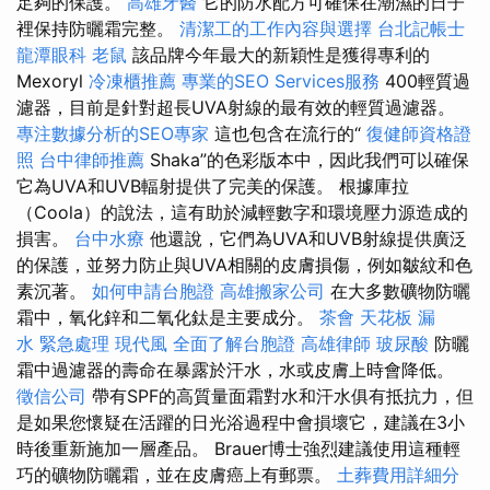
足夠的保護。
高雄牙醫
它的防水配方可確保在潮濕的日子
裡保持防曬霜完整。
清潔工的工作內容與選擇
台北記帳士
龍潭眼科
老鼠
該品牌今年最大的新穎性是獲得專利的
Mexoryl
冷凍櫃推薦
專業的SEO Services服務
400輕質過
濾器，目前是針對超長UVA射線的最有效的輕質過濾器。
專注數據分析的SEO專家
這也包含在流行的“
復健師資格證
照
台中律師推薦
Shaka”的色彩版本中，因此我們可以確保
它為UVA和UVB輻射提供了完美的保護。 根據庫拉
（Coola）的說法，這有助於減輕數字和環境壓力源造成的
損害。
台中水療
他還說，它們為UVA和UVB射線提供廣泛
的保護，並努力防止與UVA相關的皮膚損傷，例如皺紋和色
素沉著。
如何申請台胞證
高雄搬家公司
在大多數礦物防曬
霜中，氧化鋅和二氧化鈦是主要成分。
茶會
天花板 漏
水 緊急處理
現代風
全面了解台胞證
高雄律師
玻尿酸
防曬
霜中過濾器的壽命在暴露於汗水，水或皮膚上時會降低。
徵信公司
帶有SPF的高質量面霜對水和汗水俱有抵抗力，但
是如果您懷疑在活躍的日光浴過程中會損壞它，建議在3小
時後重新施加一層產品。 Brauer博士強烈建議使用這種輕
巧的礦物防曬霜，並在皮膚癌上有郵票。
土葬費用詳細分