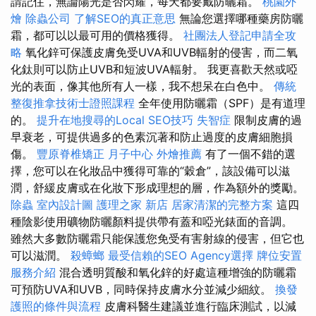
請記住，無論陽光是否閃耀，每天都要戴防曬霜。
桃園外
燴
除蟲公司
了解SEO的真正意思
無論您選擇哪種藥房防曬
霜，都可以以最可用的價格獲得。
社團法人登記申請全攻
略
氧化鋅可保護皮膚免受UVA和UVB輻射的侵害，而二氧
化鈦則可以防止UVB和短波UVA輻射。 我更喜歡天然或啞
光的表面，像其他所有人一樣，我不想呆在白色中。
傳統
整復推拿技術士證照課程
全年使用防曬霜（SPF）是有道理
的。
提升在地搜尋的Local SEO技巧
失智症
限制皮膚的過
早衰老，可提供過多的色素沉著和防止過度的皮膚細胞損
傷。
豐原脊椎矯正
月子中心
外燴推薦
有了一個不錯的選
擇，您可以在化妝品中獲得可靠的“穀倉”，該設備可以滋
潤，舒緩皮膚或在化妝下形成理想的層，作為額外的獎勵。
除蟲
室內設計圖
護理之家 新店
居家清潔的完整方案
這四
種陰影使用礦物防曬顏料提供帶有蓋和啞光錶面的音調。
雖然大多數防曬霜只能保護您免受有害射線的侵害，但它也
可以滋潤。
殺蟑螂
最受信賴的SEO Agency選擇
牌位安置
服務介紹
混合透明質酸和氧化鋅的好處這種增強的防曬霜
可預防UVA和UVB，同時保持皮膚水分並減少細紋。
換發
護照的條件與流程
皮膚科醫生建議並進行臨床測試，以減