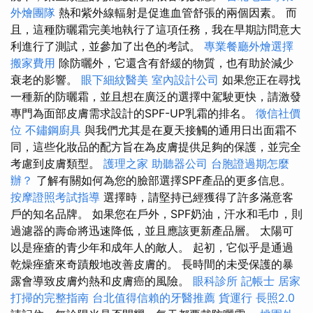
外燴團隊
熱和紫外線輻射是促進血管舒張的兩個因素。 而
且，這種防曬霜完美地執行了這項任務，我在早期訪問意大
利進行了測試，並參加了出色的考試。
專業餐廳外燴選擇
搬家費用
除防曬外，它還含有舒緩的物質，也有助於減少
衰老的影響。
眼下細紋醫美
室內設計公司
如果您正在尋找
一種新的防曬霜，並且想在廣泛的選擇中駕駛更快，請激發
專門為面部皮膚需求設計的SPF-UP乳霜的排名。
徵信社價
位
不鏽鋼廚具
與我們尤其是在夏天接觸的通用日出面霜不
同，這些化妝品的配方旨在為皮膚提供足夠的保護，並完全
考慮到皮膚類型。
護理之家
助聽器公司
台胞證過期怎麼
辦？
了解有關如何為您的臉部選擇SPF產品的更多信息。
按摩證照考試指導
選擇時，請堅持已經獲得了許多滿意客
戶的知名品牌。 如果您在戶外，SPF奶油，汗水和毛巾，則
過濾器的壽命將迅速降低，並且應該更新產品層。 太陽可
以是痤瘡的青少年和成年人的敵人。 起初，它似乎是通過
乾燥痤瘡來奇蹟般地改善皮膚的。 長時間的未受保護的暴
露會導致皮膚灼熱和皮膚癌的風險。
眼科診所
記帳士
居家
打掃的完整指南
台北值得信賴的牙醫推薦
貨運行
長照2.0