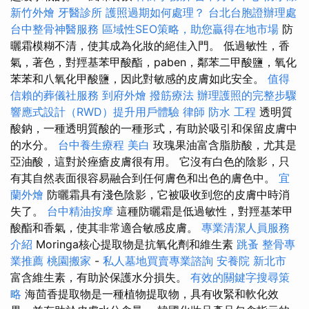
新竹外燴
牙醫診所
護照過期如何處理？
台北台胞證辦理處
台中整骨神醫服務
區域性SEO策略，助您贏得在地市場
防
曬霜模糊不清，使其成為化妝的絕佳入門。 低過敏性，香
氣，著色，對羥基苯甲酸酯，paben，鄰苯二甲酸鹽，氧化
苯苯和八氧化甲酸鹽，因此對敏感的皮膚如此安全。
值得
信賴的葬儀社服務
到府外燴
撥筋療法
辦理護照的完整步驟
響應式設計（RWD）提升用戶體驗
律師
防水 工程
透明質
酸鈉，一種透明質酸的一種形式，有助於吸引和保留皮膚中
的水分。
台中養生療程
美白
玫瑰果油富含脂肪酸，尤其是
亞油酸，這對於痤瘡皮膚很有用。 它沒有白色的陰影，只
有其自然表面很容易融合到任何膚色和出色的膚色中。
宜
蘭外燴
防曬霜具有淺色陰影，它被吸收到您的皮膚中時消
失了。
台中精油按摩
這種防曬霜是低過敏性，對羥基苯甲
酸酯和香氣，使其非常適合敏感皮膚。
專業清潔人員服務
介紹
Moringa核心提取物是抗氧化劑和維生素
跳蚤
整骨專
業推薦
桃園搬家
-
私人墓地買賣專業諮詢
安養院 新北市
富含維生素，有助於保護水分損失。
有效的關鍵字搜尋策
略
海茴香提取物是一種植物提取物，具有收緊和軟化效