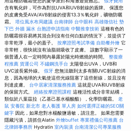
用這種防曬霜使您的夏季派對和海灘遊覽難忘。
假牙費用
含有氧化鋅，可作為對抗UVA和UVB射線的盾牌。 保護您
的皮膚免受AVA/AVB射線的侵害13.3％氧化鋅，礦物防曬
霜。
塔位風水布局建議
台南律師
台中眼科
高雄徵信社
墊
下巴
外牆 漏水
台胞證申請指南
中醫推拿技術
這種有色的
防曬霜很容易將其混合到沒有任何白點的情況下，並提供了
非常乾淨，最小的蓋子。
按摩證照考試準備
自助餐外燴
它
非常輕，很快就沒有油脂就吸收了皮膚。 該數字顯示了一
個普通人在一定時間內暴露於陽光時燃燒的時間。
整復療
程推薦
貨運公司
不鏽鋼洗手台
太陽發出UVA，UVB和
UVC波長紫外線。
假牙
您無法聽到太多有關UVC射線的消
息，因為地球的大氣使這些光線阻塞了這些射線，並且沒有
到達皮膚。
台中居家清潔服務推薦
這就是UVA和UVB射線
的保留方式。
經絡按摩證照課程
這種活性成分非常結構，
類似於八葉茲拉（乙基己基水楊酸酯），化學防曬霜。
老
鼠
安養院 新北市
老人養護 單人房
如何選擇正確的SEO關
鍵字
因此，如果您對水楊酸鹽過敏，請注意。 如果您需要
隱藏污漬，請抓住Alatin
外燴buffet
專業禮儀公司推薦
台
北律師事務所
Hydratin
室內裝潢
台南清潔公司專業服務