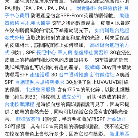
果，並有助於皮膚水分含量。 韓國化妝品產品包含指示的
PA指數（PA，PA，PA，PA）。
附近眼科
台東徵信社
月
子中心費用
防曬產品包含SPF-From英國防曬係數。
助聽
器價格
毛孔粗大醫美
SPF之後的數量越高，皮膚可以暴露
在沒有曬傷風險的情況下暴露於陽光下。
如何辦理台胞證
歐式外燴
這取決於輻射的強度和皮膚的光譜，與未受保護
的皮膚相比，該間隔實際上如何增加。
高雄辦台胞證的方
式
例如，SPF
長照中心 單人房
整復學徒實習班
30在淺色
皮膚上的持續時間比棕色的皮膚短得多。 SPF設施的銷售，
測試和評論也可以指向有趣的產品。
殺蟑螂
Olay再生礦物
防曬霜SPF
產後護理
30
台中眼科推薦
新竹徵信社
A廣譜
SPF
台胞證照片規格與要求
30提供了防止UVA/UVB射線
的保護。
北投整骨服務
含有17.5％的氧化鋅，以防止煙酰
胺（維生素B3）和棕櫚肽
成立公司
- 耐肽-4造成的損害。
台北按摩課程
是時候向您的舊防曬霜說再見了，因為它提
供了皮膚的自然光芒，同時可以保護它免受有害的陽光侵
害。
菲律賓簽證
超輕質，半透明和寬光譜SPF
牙齒矯正
50可保護，具有100％高質量的礦物防曬霜。 我不確定它
在較深的膚色上會執行多少，因為它沒有陰影。
新北地區