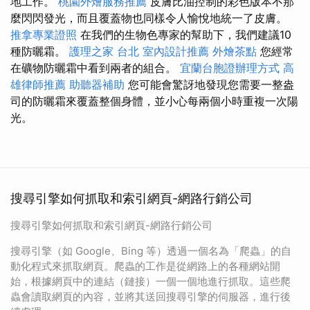
地工作。
桃園外燴服務推薦
皮膚比油控制的彩色版本不那
麼閃閃發光，而且覆蓋物也同樣令人愉悅地統一了皮膚。
推拿專業證照
在我們的生物色專家的幫助下，我們建議10
種防曬霜。
護理之家 台北
室內設計推薦
外燴茶點
您經常
在礦物防曬霜中看到兩者的組合。
宜蘭台胞證辦理方式
高
雄律師推薦
助聽器補助
您可能會驚訝地發現您需要一整盎
司的防曬霜來覆蓋整個身體，並小心每兩個小時重複一次陽
光。
搜尋引擎如何抓取和索引網頁-網路行銷公司
搜尋引擎如何抓取和索引網頁-網路行銷公司
搜尋引擎（如 Google、Bing 等）透過一個名為「爬蟲」的自
動化程式來抓取網頁。爬蟲的工作是從網路上的各種網站開
始，根據網頁中的連結（鏈接）一個一個地進行抓取。這些爬
蟲會讀取網頁的內容，並將其送回搜尋引擎的伺服器，進行後