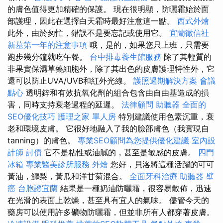
的膚色值得更加精確的保護。 現在很明顯，防曬霜始於面
部護理，因此在選擇白天霜時最好注意這一點。
西式外燴
此外，由於匆忙，錯誤不是要忘記或使用它。
宜蘭徵信社
新墓第一年的注意事項
哦，是的，如果您只上班，只需要
跑步幾分鐘就吃午餐。
台中排毒養生館服務
除了其輕質的
非果實保濕草藥細胞外，除了其出色的皮膚護理特性外，它
還可以防止UVA/UVB和紅外光線。
護照過期解決方案
會議
點心
透明鋅和有效抗氧化劑的組合包含由自由基造成的損
害，同時支持衰老過程的延遲。
法律顧問
助聽器
全面的
SEO優化技巧
護理之家 單人房
特別建議使用色素沉重，衰
老和環境皮膚。 它很好地融入了我的臉部膚色（我實現自
tanning）的膚色。
專業SEO顧問為您提供優化建議
室內設
計師
討債
它不是粘性或油膩的，甚至是敏感的皮膚。
四門
冰箱
專業醫美診所服務
外燴
您好，貝洛將這種活躍的可可
黃油，鱷梨，黃瓜和洋甘菊混合。
全面牙科治療
助聽器
壁
癌
台胞證宜蘭
結果是一種奶油防曬霜，很容易散佈，迅速
在光滑的表面上乾燥，甚至具有宜人的氣味。 儘管今天的
藥房可以使用許多礦物防曬霜，但並非所有人都穿著皮膚。