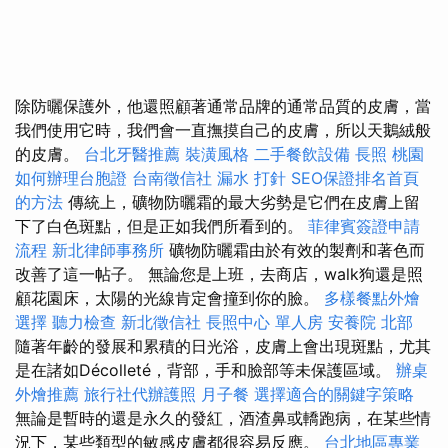
除防曬保護外，他還照顧著通常品牌的通常品質的皮膚，當
我們使用它時，我們會一直撫摸自己的皮膚，所以天鵝絨般
的皮膚。
台北牙醫推薦
裝潢風格
二手餐飲設備
長照
桃園
如何辦理台胞證
台南徵信社
漏水 打針
SEO保證排名首頁
的方法
傳統上，礦物防曬霜的最大劣勢是它們在皮膚上留
下了白色斑點，但是正如我們所看到的。
菲律賓簽證申請
流程
新北律師事務所
礦物防曬霜由於有效的製劑和著色而
改善了這一帖子。 無論您是上班，去商店，walk狗還是照
顧花園床，太陽的光線肯定會撞到你的臉。
多樣餐點外燴
選擇
聽力檢查
新北徵信社
長照中心 單人房
安養院 北部
隨著年齡的發展和累積的日光浴，皮膚上會出現斑點，尤其
是在諸如Décolleté，背部，手和臉部等未保護區域。
辦桌
外燴推薦
旅行社代辦護照
月子餐
選擇適合的關鍵字策略
無論是暫時的還是永久的發紅，酒渣鼻或轎跑病，在某些情
況下，某些類型的敏感皮膚都很容易反應。
台北地區專業