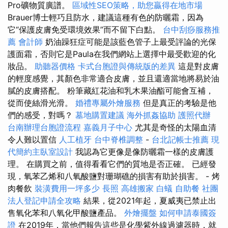
Pro礦物質廣譜。
區域性SEO策略，助您贏得在地市場
Brauer博士輕巧且防水，建議這種有色的防曬霜，因為
它“保護皮膚免受環境效果”而不留下白點。
台中刮痧服務推
薦
會計師
奶油躁狂症可能是該藍色管子上最受評論的光保
護面霜，否則它是Paula在我們網站上選擇中最受歡迎的化
妝品。
助聽器價格
卡式台胞證與傳統版的差異
這是對皮膚
的輕度感覺，其顏色非常適合皮膚，並且還適當地將易於油
膩的皮膚搭配。 粉筆藏紅花油和乳木果油酯可能會互補，
從而使絲滑光滑。
婚禮專屬外燴服務
但是真正的考驗是他
們的感受，對嗎？
墓地購置建議
海外抓姦協助
護照代辦
台南辦理台胞證流程
嘉義月子中心
尤其是奇怪的太陽血清
令人難以置信
人工植牙
台中脊椎調整
-
台北記帳士推薦
現
代簡約主臥室設計
我認為它更像是像防曬霜一樣的皮膚護
理。 在購買之前，值得看看它們的質地是否正確。 已經發
現，氧苯乙烯和八氧酸鹽對珊瑚礁的損害有助於損害。 - 烤
肉餐飲
裝潢費用一坪多少
長照
高雄搬家
白蟻
自助餐
社團
法人登記申請全攻略
結果，從2021年起，夏威夷已禁止出
售氧化苯和八氧化甲酸鹽產品。
外燴擺盤
如何申請泰國簽
證
在2019年，當他們報告這些是化學紫外線過濾器時，就