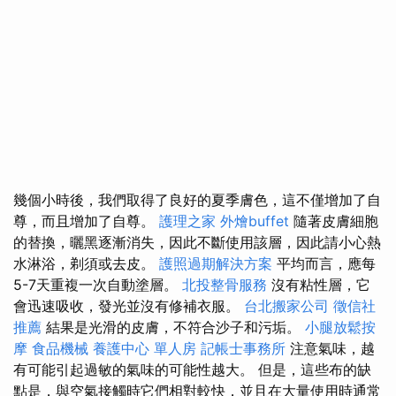
幾個小時後，我們取得了良好的夏季膚色，這不僅增加了自
尊，而且增加了自尊。
護理之家
外燴buffet
隨著皮膚細胞
的替換，曬黑逐漸消失，因此不斷使用該層，因此請小心熱
水淋浴，剃須或去皮。
護照過期解決方案
平均而言，應每
5-7天重複一次自動塗層。
北投整骨服務
沒有粘性層，它
會迅速吸收，發光並沒有修補衣服。
台北搬家公司
徵信社
推薦
結果是光滑的皮膚，不符合沙子和污垢。
小腿放鬆按
摩
食品機械
養護中心 單人房
記帳士事務所
注意氣味，越
有可能引起過敏的氣味的可能性越大。 但是，這些布的缺
點是，與空氣接觸時它們相對較快，並且在大量使用時通常