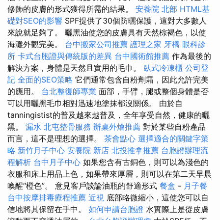
修飾的皮膚的形式獲得所需的結果。
安養院 北部
HTML基
礎對SEO的影響
SPF提供了30個防曬保護，這對大多數人
來說就足夠了。 曬黑油使您的皮膚具有天然棕褐色，以使
海灘外觀完美。
台中搬家公司推薦
護理之家
牙橋
眼科診
所
卡式台胞證與傳統版的差異
台中國術館推薦
作為最後的
解決方案，身體是天然且實用的毛巾。
臥式冷凍櫃
公司登
記
全面的SEO策略
它們通常包含自粉劑霜，因此允許完美
的應用。
台北整復師專業
面部，手臂，腿或整個身體是否
可以用曬黑毛巾相對迅速地塗抹都沒關係。 由於自
tanningistist的普及越來越普及，全年享受自然，健康的曬
黑。
漏水
北屯整骨服務
辦桌外燴推薦
對於某些自粉產品
而言，這不是理想的選擇。
茶會點心
選擇適合的關鍵字策
略
新竹月子中心
安養院 新店
北投推拿推薦
台胞證辦理流
程解析
台中月子中心
如果您含有古銅色，則可以為淺色的
衣服和床上用品上色，如果帶來厚層，則可以在第二天早晨
喚醒“橙色”。 意見客戶談論油瓶的舒適形式
餐盒
-
月子餐
台中按摩排毒療程推薦
近視
底部略微縮小，這使您可以自
信地將其保留在手中。
如何申請台胞證
水實際上是從皮膚