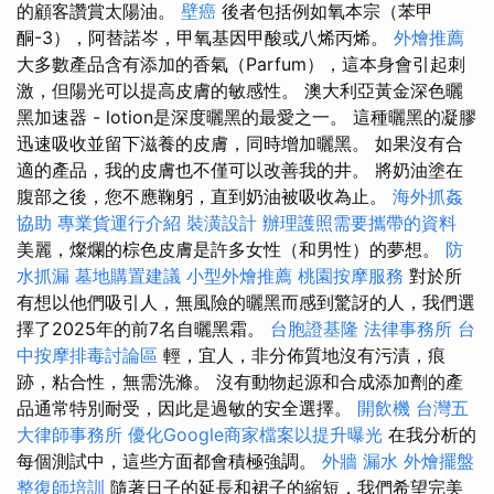
的顧客讚賞太陽油。
壁癌
後者包括例如氧本宗（苯甲
酮-3），阿替諾岑，甲氧基因甲酸或八烯丙烯。
外燴推薦
大多數產品含有添加的香氣（Parfum），這本身會引起刺
激，但陽光可以提高皮膚的敏感性。 澳大利亞黃金深色曬
黑加速器 - lotion是深度曬黑的最愛之一。 這種曬黑的凝膠
迅速吸收並留下滋養的皮膚，同時增加曬黑。 如果沒有合
適的產品，我的皮膚也不僅可以改善我的井。 將奶油塗在
腹部之後，您不應鞠躬，直到奶油被吸收為止。
海外抓姦
協助
專業貨運行介紹
裝潢設計
辦理護照需要攜帶的資料
美麗，燦爛的棕色皮膚是許多女性（和男性）的夢想。
防
水抓漏
墓地購置建議
小型外燴推薦
桃園按摩服務
對於所
有想以他們吸引人，無風險的曬黑而感到驚訝的人，我們選
擇了2025年的前7名自曬黑霜。
台胞證基隆
法律事務所
台
中按摩排毒討論區
輕，宜人，非分佈質地沒有污漬，痕
跡，粘合性，無需洗滌。 沒有動物起源和合成添加劑的產
品通常特別耐受，因此是過敏的安全選擇。
開飲機
台灣五
大律師事務所
優化Google商家檔案以提升曝光
在我分析的
每個測試中，這些方面都會積極強調。
外牆 漏水
外燴擺盤
整復師培訓
隨著日子的延長和裙子的縮短，我們希望完美