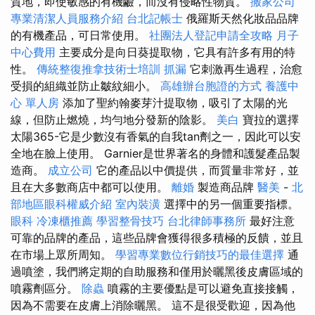
質地，即使敏感的有機鹼，而沒有侵略性物質。
搬家公司
專業清潔人員服務介紹
台北記帳士
俄羅斯天然化妝品品牌
的有機產品，可日常使用。
社團法人登記申請全攻略
月子
中心費用
主要成分是向日葵提取物，它具有許多有用的特
性。
傳統整復推拿技術士培訓
抓漏
它刺激再生過程，治愈
受損的組織並防止皺紋細小。
高雄辦台胞證的方式
養護中
心 單人房
添加了聖約翰麥芽汁提取物，吸引了太陽的光
線，但防止燃燒，均勻地分發新的陰影。
美白
寶拉的選擇
太陽365-它是少數沒有香氣的自我tan劑之一，因此可以安
全地在臉上使用。 Garnier是世界著名的身體和護髮產品製
造商。
成立公司
它的產品以中價提供，而質量非常好，並
且在大多數商店中都可以使用。
離婚
製造商品牌
醫美
-
北
部地區眼科權威介紹
室內裝潢
選擇中的另一個重要指標。
眼科
冷凍櫃推薦
學習整骨技巧
台北律師事務所
最好注意
可靠的品牌的產品，這些品牌會獲得很多積極的反饋，並且
在市場上眾所周知。
學習專業數位行銷技巧的最佳選擇
通
過噴塗，我們將定期的自助服務和僅用於曬黑後皮膚區域的
噴霧劑區分。
除蟲
噴霧的主要優點是可以避免直接接觸，
因為不需要在皮膚上消除曬黑。 這不是很受歡迎，因為他