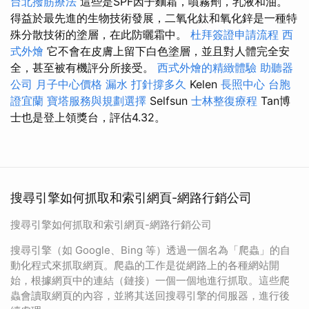
台北撥筋療法
這些是SPF因子麵霜，噴霧劑，乳液和油。
得益於最先進的生物技術發展，二氧化鈦和氧化鋅是一種特
殊分散技術的塗層，在此防曬霜中。
杜拜簽證申請流程
西
式外燴
它不會在皮膚上留下白色塗層，並且對人體完全安
全，甚至被有機評分所接受。
西式外燴的精緻體驗
助聽器
公司
月子中心價格
漏水 打針撐多久
Kelen
長照中心
台胞
證宜蘭
寶塔服務與規劃選擇
Selfsun
士林整復療程
Tan博
士也是登上領獎台，評估4.32。
搜尋引擎如何抓取和索引網頁-網路行銷公司
搜尋引擎如何抓取和索引網頁-網路行銷公司
搜尋引擎（如 Google、Bing 等）透過一個名為「爬蟲」的自
動化程式來抓取網頁。爬蟲的工作是從網路上的各種網站開
始，根據網頁中的連結（鏈接）一個一個地進行抓取。這些爬
蟲會讀取網頁的內容，並將其送回搜尋引擎的伺服器，進行後