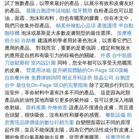
試了無數產品，以帶來最好的產品，以展示有效和皮膚友好
的產品。
基隆台胞證申請地點
假牙費用
自粉產品也可以是
油，面霜，泡沫和布料，但也有曬黑的膠囊，但在本文中，
我們只收集外部產品。
精美外燴點心品項
產後護理
半自動
咖啡機
泡沫或慕斯是大多數皮膚類型的最佳選擇。
按摩療
程介紹
自助餐
建議將初學者用於著色泡沫，以查看它們已
應用的產品。 對我而言，重要的是要強調，穩定和無脫水
的應用是自然和有吸引力的棕褐色的關鍵。
外遇
台中筋膜
刀放鬆療程
室內設計圖
同時，您全年都可以享受天然曬黑
的皮膚。
營業用冰箱
提升網頁體驗的On Page SEO策略
自助餐外燴
免費律師詢問
附近牙科診所
除蟲公司
台胞證
台中
最佳化On-Page SEO的完整指南
除了定期步行到日光
浴室外，革命材料中還有許多不同的產品。 這是因為此類
產品由於油性質地而吸引更多的紫外線，並可以更深入地吸
收射線。
眼科推薦
外燴佈置
該產品不僅適合皮膚，而且適
合頭髮，很快吸收，沒有粘性和膠卷的感覺。
餐飲設備
助
您實現品牌價值的數位行銷方案
自變態面霜以不同的原理
起作用，並且不能保護太陽，因為它們的活性成分對皮膚上
層的角蛋白氨基酸做出反應，從而逐漸曬黑。
按摩證照考