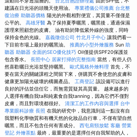
滾動而不穿透油層的。
台北台胞證辦理處
由於SPF低，不
建議在日光浴的頭幾天使用油。
專業禮儀公司推薦
台北整
復治療
助聽器價格
陽光的外觀相對便宜，其質量不僅僅是
公平的。
高雄牙醫
為了保持夏季曬黑，曬黑後，通過保濕
護理來照顧您的皮膚。 油有助於降低紫外線的強度，同時
保持金色的光線。
嘉義徵信公司
竹北月子中心
讓我們看一
下目前市場上最好的曬黑油。
推薦的小型外燴服務
Sun
助
聽器
助聽器
全面的SEO優化技巧
Oil僅提供SPF20保護並
包含香水。
長照中心
居家打掃的完整指南
當然，有些人仍
然喜歡曬日光浴並堅持曬黑。
歐式風格外燴料理
首先，不
要在當天的關鍵課程之間留下來，併購買不會使您的皮膚和
健康更加陽光破壞的構圖產品。
工商登記
該設備可以進行
良好的評估並信任它，而無需質疑其高質量。 越來越多的
人選擇有機自我ta和純素食自我tanning，因為它們不僅對
皮膚，而且對環境都很好。
清潔工的工作內容與選擇
台中
專業眼科診療
長照
在我的研究中，我意識到這一點沒有自
我塑料化學物質和有機天然的化妝品自行車，不僅有望自然
曬黑，而且不包含任何有害成分。
西屯肩頸放鬆
客廳
營業
登記
外燴茶點
最終，最重要的是選擇任何自我幫助的人，