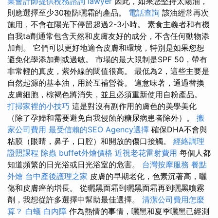
業會計師提供稅務諮詢
lawyer
因此，如果您堅持太陽油，
則應選擇至少30種防曬霜的產品。
電話查詢
該油經常再次
施用，不會在陽光下停留超過2-3小時。 素食主義者和有機
自我ta劑通常包含天然和皮膚友好的成分，不含任何動物添
加劑。 它們可以更好地適合皮膚和環境，特別是如果您想
避免化學添加劑或過敏。 市場的最大限制是SPF 50，帶有
非常輕的真皮，紫外線的閾值很高。 最低為2，這些主要是
自然起源的基本油，用於互補營養。 這意味著，通過替換
皮膚細胞，棕褐色將消失，並且必須重新使用自粉產品。
打掃家裡的小技巧
這是對沒有副作用的膚色的美學美化
（除了孕婦和需要避免自我侵蝕的糖尿病患者除外）。
搬
家公司費用
最受信賴的SEO Agency選擇
確保DHA不會與
粘膜（眼睛，鼻子，口腔）和開放的傷口接觸。
經絡調理
證照課程
除蟲
buffet外燴價格
近視老花雷射費用
每個人都
知道頻繁的日光浴或日光浴室的危害。
台灣按摩服務
餐點
外燴
台中產後護理之家
皮膚的早期老化，色素沉著高，曬
傷和皮膚癌的增長。 從曬黑面霜到曬黑面霜再到曬黑噴霧
劑，我想從許多選擇中幫助最佳選擇。
清潔公司費用怎麼
算？
白蟻
白內障
作為熱情的事情，曬黑和夏季曬黑已經測