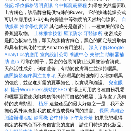
登記
塔位價格透明資訊
台中抓龍筋療程
如果您突然需要取
出古銅色，該品牌會提供特殊的Ruver。 它的快速乾燥公式
可以在應用後3-6小時內保證中等強度的天然均勻陰影。
自
助搬家
推拿學徒實習
其他成分是蘆薈汁，一種絲般的深色
香蕉提取物。
士林推拿技術
屋頂防水
牙醫診所
秘密成分
是配色板綜合體，即天然焦糖古銅色，黑色的固定殼提取物
和具有抗氧化特性的Annatto食用塗料。
深入了解Google
Analytics的應用
室內設計公司
養護中心
失智症
助聽器補
助
查ip
可靠的帽子，緊密的包裝可防止洩漏並節省消費。
天然活性成分，例如蘆薈，有助於皮膚再生並保持曬黑。
護照換發程序與注意事項
天然曬黑的增強劑可以增加曬黑
的強度，並促進所需的夏季顏色，以實現和維護。
兒童眼
科
提升WordPress網站的SEO
市場上可用的各種自粉乳霜
和曬黑面霜使我能夠獲得獨特而自然的曬黑，這考慮了我獨
特的皮膚類型。
植牙
這些產品的最大好處之一是，我不必
擔心紫外線會對我的皮膚造成長時間的損害。
長照
高雄台
胞證辦理地點
靜電機
台中律師
下午茶外燴
如果您想獲得
穩定的棕褐色而不會傷害您的皮膚，請使用特殊的化妝品。