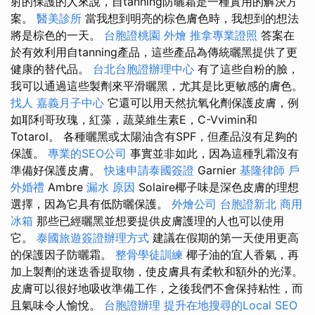
射的保護的人來說，自tanning防曬霜是一種實用的解決方
案。
醫美診所
當我想到明亮的棕色膚色時，我想到的想法
將是棕色的一天。
台胞證桃園
外燴
推拿專業證照
答案在
於有效利用自tanning產品，這些產品為傳統曬黑提供了更
健康的替代品。
台北台胞證辦理中心
有了這些自粉的臉，
我可以通過這些製劑來平滑曬黑，尤其是比更敏感的膚色。
找人
嘉義月子中心
它還可以用天然抗氧化劑保護皮膚，例
如耶利哥玫瑰，紅藻，蔬菜維生素E，C-Vvimin和
Totarol。 各種曬黑或太陽油含有SPF，但產品沒有足夠的
保護。
專業的SEO公司
事實並非如此，因為這種乳霜沒有
準備好保護皮膚。
快速申請泰國簽證
Garnier
基隆律師
戶
外婚禮
Ambre
漏水 原因
Solaire椰子味是深色皮膚的理想
選擇，因為它具有低防曬保護。
外燴公司
台胞證新北
商用
冰箱
那些已經曬黑並想要提供皮膚護理的人也可以使用
它。
泰國旅遊簽證辦理方式
建議在假期的第一天使用更高
的保護因子防曬霜。
整骨學徒訓練
椰子油的宜人香氣，再
加上製劑的迷迭香提取物，使皮膚具有柔軟和額外的光澤。
皮膚可以很好地吸收準備工作，之後我們不會保持粘性，而
且氣味令人愉悅。
台胞證辦理
提升在地搜尋的Local SEO