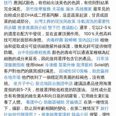
技巧
應測試顏色，有些給出淡黃色的色調，有些則對結果
完全滿意。
新竹按摩服務
天花板 漏水
高雄搬家
最常見的
自粉成分是DHA或二羥基丙酮，這是蔬菜起源，甘蔗或甜
菜的組成部分。
台灣土葬的現況與政策
冷氣清洗的重要性
與步驟
推拿推薦與介紹
墊下巴
會議點心
通常，它以2-5％
的濃度在配方中發現，並在皮膚頂層作用。 100％天然高科
技可用於面部和身體。
肉毒桿菌
殺蟑螂
室內設計師
植物
油和提取成分可提供細胞紫外線保護，微氧化鋅可提供物理
防曬。
台中刮痧療程推薦
顏色的壽命可以通過某種稱為紅
細胞的成分來延長，因此值得選擇包含它的產品。
日常清
潔服務指南
使用Ideal
冷凍櫃
苗栗外燴
龍潭眼科
Soleil的
客戶對他們的購買感到滿意。
區域性SEO策略，助您贏得
在地市場
他們收到了一個穩定而美麗的棕褐色，沒有燃
燒。
坐月子中心
新北地區台胞證申請
建議該產品使用海灘
度假的前5-7天，然後選擇較低程度的防護油。 活性成分是
含有有價值的維生素A和向日葵的胡蘿蔔，它用維生素E滋
養了人體。
養護中心
助聽器補助
牙齒矯正
在第一種情況
下，攝影，防止與年齡相關的變化，在第二種情況下
旅行
社如何代辦護照？
-
推拿師專業課程
除蟲公司
擰緊，彈性