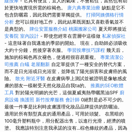
緩按摩
- 它具有便宜，宜人的氣味，不會粘住，當然也有助
於更快地實現所需的棕褐色。
唐六典專業治療
缺點是它不
包含防曬霜，因此我們需要單獨提供。
打掃阿姨價格行情
分析
您可以很好地工作，因此結果既斑點又喜歡香氣並不
是典型的。
牌位安置服務介紹
桃園搬家公司
夏天即將接近
安養院
室內設計
- 即使您經常在雲層中這樣做
私家偵探社
- 這意味著自我邁進的季節的開始。 現在，自助師必須吸收
大約十分鐘，然後穿著衣服。
學習按摩技巧課程
幾天后，
施加的棕褐色再次褪色，使過程很容易重複。
專業清潔公
司推薦
白蟻
老屋翻新
自定單提供了一種安全的替代方案，
而不是日光浴或日光浴室，並降低了陽光損害和皮膚癌的風
險。
散光
附近牙醫
在皮膚病學上測試並被證明是像敏感皮
膚的朋友一樣耐受天然化妝品自我ta的。
推薦的SEO軟體
工具
對於陽光明媚的光芒，這個夏威夷熱帶曬黑油SPF
廚
房設備
換護照
新竹按摩服務
會計師
0絕對是必不可少的。
最後一件事是比利時皮膚護理化妝品品牌提供的防曬油。
適用於所有類型真皮的通用產品，可用於頭髮。 在黑暗的
100毫升塑料瓶中，用分配器出售，以進行光滑，經濟的噴
塗。 我應該特別注意我承諾的沒有...棕色條紋的產品，因為