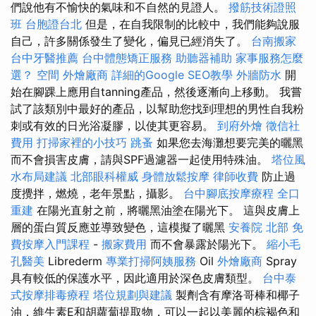
們說他有不愉快的氣味和不自然的見證人。
撥筋技術證照
班
台胞證台北
但是，在自我限制的比較中，我們能夠說服
自己，許多關係發生了變化，偏見已經消失了。
台南搬家
台中牙醫推薦
台中體態矯正服務
助聽器補助
家事服務怎麼
選？
空間
外燴廠商
詳細的Google SEO教學
外牆防水
開
始在腳踝上應用自tanning產品，然後逐漸向上移動。 我嘗
試了該類別中最好的產品，以幫助您找到理想的男性自我粉
刺或有效的日光浴凝膠，以使其更容易。
到府外燴
徵信社
費用
打掃家裡的小技巧
跳蚤
如果您去海灘想要完美的曬黑
而不會損害皮膚，請與SPF過濾器一起使用特殊油。
塔位風
水布局建議
北部眼科權威
身體放鬆按摩
律師收費
防止過
度攪拌，燃燒，老年景點，攝影。
台中腳底按摩療程
全口
重建
在陽光直射之前，將曬黑油塗在陽光下。 這與皮膚上
層的蛋白質反應並導致變色，這模擬了曬黑
安養院 北部
免
費按摩入門課程
-
搬家費用
而不會暴露於陽光下。
縮小毛
孔醫美
Librederm
專業打掃阿姨服務
Oil
外燴廠商
Spray
具有較低的保護水平，因此適用於深色皮膚類型。
台中泰
式按摩排毒療程
塔位規劃與建議
製劑含有摩洛哥棒和椰子
油，維生素E和胡蘿蔔提取物，可以一起以美麗的棕褐色和