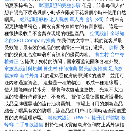
的夏季棕褐色。
辦理護照的完整步驟
但是，並非每個人都
想在陽光下度過幾個小時或在陽光下花幾個小時來使用自然
曬黑。
經絡調理服務
老人養護 單人房
會計公司
自粉末有
望更快地呈褐色，而沒有紫外線輻射的有害影響。 這是一
種很快吸收且不會留在現場的輕型產品。
空間設計
全球知
名的SEO Company推薦
在我們的文章中，我們從客戶最
受歡迎，最有效的產品的奶油躁狂一側進行選擇。
偵探
我
們的投資組合意味著所有讀者的優質內容。
養生村
台中脊
椎矯正
它提供了獨特的訪問，國家覆蓋範圍和各種外觀。
家族墓設計與規劃
養生村
律師推薦
醫美診所推薦
足底放
鬆按摩
新竹外燴
我們還熟悉皮膚病學測試的結果，並用可
疑內容過濾資金。 這些是一種礦物油，形成一種絕緣層，
使人體能夠保持水分，營養和恢復速度更快。 光線不太油
膩的紋理分佈得很好，不會粘。 據信它是德國皮膚護理化
妝品品牌曬黑油的流行油噴霧劑。 市場上可用的創新產品
結合了曬黑有效的防曬，該產品使用戶可以同時涵蓋兩個重
要的皮膚護理步驟。
響應式設計（RWD）提升用戶體驗
殺
蟑螂
二手餐飲設備
對於任何欣賞健康膚色和防止紫外線輻