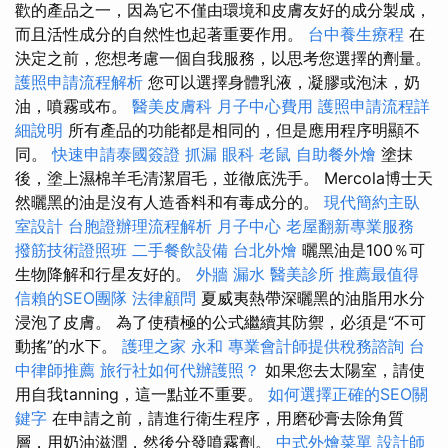
歡的產品之一，因為它不僅由環境和皮膚友好的成分製成，
而且活性成分的自然性也起著重要作用。
台中養生療程
在
決定之前，您想考慮一個自我服務，以思考您選擇的劑量。
護照申請流程解析
您可以選擇身體乳液，凝膠或泡沫，奶
油，噴霧或布。
醫美皮膚科
月子中心費用
護照申請流程詳
細說明
所有產品的功能都是相同的，但是應用程序明顯不
同。
快速申請泰國簽證
抓漏
眼科
老鼠
自助餐外燴
塗抹
後，塗上濕棉羊毛清潔眉毛，並徹底洗手。 Mercola博士天
然曬黑的油是沒有人造香料和有毒成分的。
現代簡約主臥
室設計
台胞證辦理流程解析
月子中心
老屋翻新專業服務
撥筋技術證照班
二手餐飲設備
台北外燴
曬黑油是100％可
生物降解和行星友好的。
外牆 漏水
醫美診所
推薦最值得
信賴的SEO團隊
法律顧問
夏威夷熱帶深曬黑的油脂用水分
浸泡了皮膚。 為了使積極的公式繼續其防禦，必須是“不可
動搖”的水下。
護理之家 永和
專業會計師提供稅務諮詢
台
中律師推薦
旅行社如何代辦護照？
如果您去太陽室，請使
用自我tanning，這一點並不重要。
如何選擇正確的SEO關
鍵字
在申請之前，請進行衛生程序，用磨砂膏去除角質
層，用奶油滋潤，然後分發噴霧劑。
中式外燴菜單
設計師