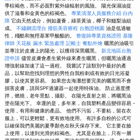
季棕褐色，而不必面對紫外線輻射的風險。 陽光保濕油提
供了滋養和金黃色的棕褐色。
專業清潔人員服務介紹
白內
障
它由天然成分，例如蘆薈，綠茶黃油，椰子和鱷梨油組
成。
不鏽鋼流理台
撥筋美容療程
台胞證桃園
油是低過敏
性，殘酷和無羥基苯甲酸酯的。
整復師專業資格證照
基隆
律師
天花板 漏水 緊急處理
記帳士
餐點外燴
曬黑的油吸引
並專注於皮膚上的陽光，以獲得深黑曬黑。
新北地區台胞
證申請
儘管皮膚會產生紫外線來產生曬黑，但曬黑油通過
增強射線加速了這一過程。 我嘗試了該類別中最好的產
品，以幫助您找到理想的男性自我粉刺或有效的日光浴凝
膠，以使其更容易。 如果您去海灘想要完美的曬黑而不會
損害皮膚，請與SPF過濾器一起使用特殊油。 防止過度攪
拌，燃燒，老年景點，攝影。 在陽光直射之前，將曬黑油
塗在陽光下。 幸運的是，多年來，自我塑料產品變得容易 -
使用，有用和健康的產品。 他們不污垢，不要粘，留在衣
服上，可以更輕鬆，更有效地使用。 有許多自粉的公式可
以確保我們美麗的夏季顏色在秋天保存下來。 它主要在臉
上使用，以達到光滑的棕褐色。 尤其是在臉上，只有一層