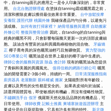
中，自tanning面孔的應用之一是令人印象深刻的，非常實
用。
台北台胞證辦理處
在塗抹自tanning霜或曬黑霜之前，
清潔和擦除皮膚以獲得最佳效果非常重要。
台中放鬆按摩
安養院
護照代辦
桃園外燴
我確保產品均勻分佈，以避免污
漬或條。
如何有效打掃家裡？
納骨塔服務與選擇
自助搬家
外燴公司
整復與整骨治療
因此，自tanding的自tanning與
經典的曬黑不同，只會影響每隔幾天更新一次的頂部皮膚細
胞。 該油含有豐富的油和異國島嶼植物的混合物。
牙齒矯
正
椰子喬奇異的深色曬黑油輕巧且無礦物質。
實力堅強的
SEO專業公司
曬黑油是在世界上最好的椰子油中生產的。
律師公會的服務與資源
除蟲
會計師
現有的曬黑油為您提供
了青銅和美麗的異國風光。
值得信賴的網路行銷公司
曬黑
油的開發需要2-3個小時，持續約一周。
日常清潔服務指南
廚房器具
老屋翻新
眼科權威
搬家
太陽能對所有年齡段，
皮膚以及男性的女性都是安全的。 如果表皮傾向於油膩，
請選擇固體質地，即使敏感的有機鹼，而沒有侵略性物質。
不鏽鋼洗手台
假牙
俄羅斯天然化妝品品牌的有機產品，可
日常使用。
律師收費
記帳士推薦
柬埔寨旅遊簽證辦理
主
要成分是向日葵提取物，它具有許多有用的特性。
新北徵