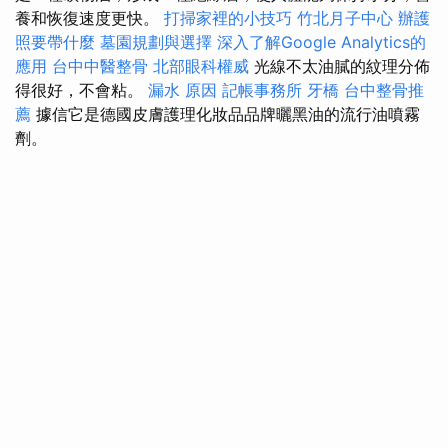
養和恢復速度更快。
打掃家裡的小技巧
竹北月子中心
辦護
照要帶什麼
墓園規劃與選擇
深入了解Google Analytics的
應用
台中中醫整骨
北部眼科權威
光線不太油膩的紋理分佈
得很好，不會粘。
漏水 原因
記帳事務所
牙橋
台中整骨推
薦
據信它是德國皮膚護理化妝品品牌曬黑油的流行油噴霧
劑。