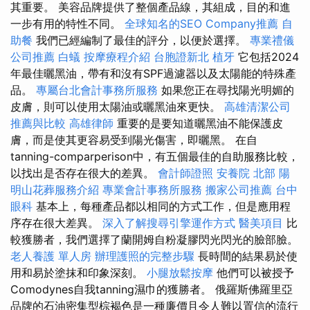
其重要。 美容品牌提供了整個產品線，其組成，目的和進
一步有用的特性不同。
全球知名的SEO Company推薦
自
助餐
我們已經編制了最佳的評分，以便於選擇。
專業禮儀
公司推薦
白蟻
按摩療程介紹
台胞證新北
植牙
它包括2024
年最佳曬黑油，帶有和沒有SPF過濾器以及太陽能的特殊產
品。
專屬台北會計事務所服務
如果您正在尋找陽光明媚的
皮膚，則可以使用太陽油或曬黑油來更快。
高雄清潔公司
推薦與比較
高雄律師
重要的是要知道曬黑油不能保護皮
膚，而是使其更容易受到陽光傷害，即曬黑。 在自
tanning-comparperison中，有五個最佳的自助服務比較，
以找出是否存在很大的差異。
會計師證照
安養院 北部
陽
明山花葬服務介紹
專業會計事務所服務
搬家公司推薦
台中
眼科
基本上，每種產品都以相同的方式工作，但是應用程
序存在很大差異。
深入了解搜尋引擎運作方式
醫美項目
比
較獲勝者，我們選擇了蘭開姆自粉凝膠閃光閃光的臉部臉。
老人養護 單人房
辦理護照的完整步驟
長時間的結果易於使
用和易於塗抹和印象深刻。
小腿放鬆按摩
他們可以被授予
Comodynes自我tanning濕巾的獲勝者。 俄羅斯佛羅里亞
品牌的石油密集型棕褐色是一種廉價且令人難以置信的流行