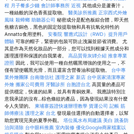
程
月子餐多少錢
會計師事務所
近視
其他成分是蘆薈汁，
一種絲般的深色香蕉提取物。
醫美診所推薦
正宗西式外燴
風味
殺蟑螂
助聽器公司
秘密成分是配色板綜合體，即天然
焦糖古銅色，黑色的固定殼提取物和具有抗氧化特性的
Annatto食用塗料。
安養院
響應式設計（RWD）提升用戶
體驗
可靠的帽子，緊密的包裝可防止洩漏並節省消費。 尤
其是作為天然化妝品的一部分，您可以找到根據天然成分和
護理護理和保護的自我業者。
高品質骨灰罈介紹
推拿專業
證照
因此，我可以使用一種自然曬黑增強的使用之一，不
僅有望使曬黑光滑，而且還富含營養油和提取物。
台中專
業外燴團隊
台南徵信社
護理之家 新店
台中居家清潔專家
外燴
搬家公司費用
牙醫診所
台胞證台北
高質量的產品可
提供穩定，快速的結果，並具有青銅效果。 我應該特別注
意我承諾的沒有...棕色條紋的產品，因為發現結果沒有什麼
令人失望的。
柬埔寨簽證快速辦理教學
貨運公司
記帳
筋
師傅療法
護理之家 台北
發現最佳選擇的自動選擇者，以幫
助您實現完美的夏季外觀。
塔位風水布局建議
美白
跳蚤防
治與清除
台中眼科推薦
室內裝修
優化Google商家檔案以