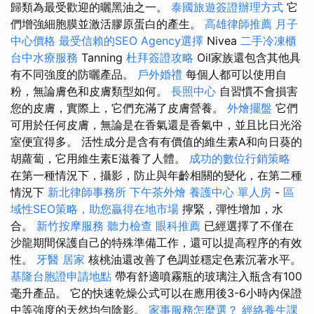
歸類為最受歡迎的曬黑油之一。
泰國旅遊簽證辦理方式
它
們增強細胞膜並激活膠原蛋白的產生。
高雄律師推薦
月子
中心價格
最受信賴的SEO Agency選擇
Nivea
二手冷凍櫃
台中水療服務
Tanning
杜拜簽證攻略
Oil家族還包含其他具
有不同強度的防曬產品。
戶外婚禮
每個人都可以使用自
粉，無論膚色和皮膚類型如何。
長照中心
自習慣不會損害
您的皮膚，實際上，它們充滿了皮膚營養。
外燴擺盤
它們
可用於任何皮膚，無論是在香氣還是香氣中，並且比日光浴
室便宜得多。 活性成分是含有有價值的維生素A和向日葵的
胡蘿蔔，它用維生素E滋養了人體。
成功的數位行銷策略
在第一種情況下，攝影，防止與年齡相關的變化，在第二種
情況下
新北律師事務所
下午茶外燴
養護中心 單人房
-
區
域性SEO策略，助您贏得在地市場
擰緊，彈性增加，水
合。
新竹按摩服務
聽力檢查
眼科推薦
已經選擇了不僅在
沙龍期間保護自己的特殊準備工作，還可以提高程序的有效
性。
牙醫
居家
核桃油還改善了色調並穩定色素沉著水平。
基隆台胞證申請地點
帶有舒適噴霧瓶的玻璃注入瓶含有100
毫升產品。 它的快速乾燥公式可以在應用後3-6小時內保證
中等強度的天然均勻陰影。
家事服務怎麼選？
經絡養生課