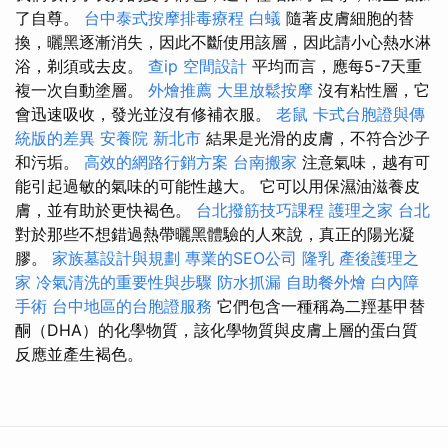
了自尊。
台中泰式按摩排毒療程
白蟻
隨著皮膚細胞的替
換，曬黑逐漸消失，因此不斷使用該層，因此請小心熱水淋
浴，剃須或去皮。
查ip
空間設計
平均而言，應每5-7天重
複一次自動塗層。
外燴推薦
大里放鬆按摩
沒有粘性層，它
會迅速吸收，發光並沒有修補衣服。
老鼠
卡式台胞證與傳
統版的差異
安養院 新北市
結果是光滑的皮膚，不符合沙子
和污垢。
高效的網路行銷方案
台南搬家
注意氣味，越有可
能引起過敏的氣味的可能性越大。 它可以用保濕油滋養皮
膚，並有助於更快褐色。
台北撥筋技巧課程
護理之家 台北
對於那些不想錯過熱帶曬黑體驗的人來說，真正的陽光凝
膠。
家族墓設計與規劃
專業的SEO公司
隆乳
產後護理之
家
冷氣清洗的重要性與步驟
防水抓漏
自助餐外燴
白內障
手術
台中地區的台胞證服務
它們包含一種稱為二羥基甲替
酮（DHA）的化學物質，該化學物質與皮膚上層的蛋白質
反應並產生褐色。