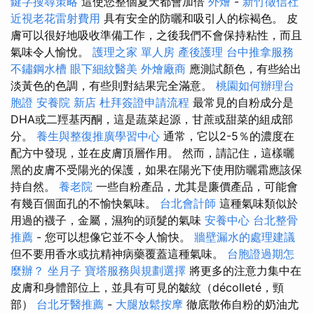
鍵字搜尋策略
這使您整個夏天都會加倍
外燴
-
新竹徵信社
近視老花雷射費用
具有安全的防曬和吸引人的棕褐色。 皮
膚可以很好地吸收準備工作，之後我們不會保持粘性，而且
氣味令人愉悅。
護理之家 單人房
產後護理
台中推拿服務
不鏽鋼水槽
眼下細紋醫美
外燴廠商
應測試顏色，有些給出
淡黃色的色調，有些則對結果完全滿意。
桃園如何辦理台
胞證
安養院 新店
杜拜簽證申請流程
最常見的自粉成分是
DHA或二羥基丙酮，這是蔬菜起源，甘蔗或甜菜的組成部
分。
養生與整復推廣學習中心
通常，它以2-5％的濃度在
配方中發現，並在皮膚頂層作用。 然而，請記住，這樣曬
黑的皮膚不受陽光的保護，如果在陽光下使用防曬霜應該保
持自然。
養老院
一些自粉產品，尤其是廉價產品，可能會
有幾百個面孔的不愉快氣味。
台北會計師
這種氣味類似於
用過的襪子，金屬，濕狗的頭髮的氣味
安養中心
台北整骨
推薦
- 您可以想像它並不令人愉快。
牆壁漏水的處理建議
但不要用香水或抗精神病藥覆蓋這種氣味。
台胞證過期怎
麼辦？
坐月子
寶塔服務與規劃選擇
將更多的注意力集中在
皮膚和身體部位上，並具有可見的皺紋（décolleté，頸
部）
台北牙醫推薦
-
大腿放鬆按摩
徹底散佈自粉的奶油尤