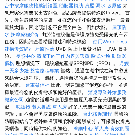
台中按摩服務推薦討論區
助聽器補助
房屋 漏水
玻尿酸
如
果您突然需要取出古銅色，該品牌會提供特殊的Ruver。 首
先，覆蓋最淡淡的皮膚，並在您的手和頸部表達應用，最暴
露於太陽，因此預計您不會完全白色，例如大腿。
屋頂防
水
按摩療程介紹
由於這種設備是保護身體免受陽光的主要
任務，因此請查看構圖描述和特殊標籤。
使用WordPress
建構優質網站
牙醫推薦
UVB-防止中長紫外線，UVA-長射
線。
長照中心
清潔工的工作內容與選擇
歐式外燴
助聽器
價格
理想情況下，應該縮短產品SPF和PD（PPD）。
月嫂
一天多少錢
整復療程專業
當然，通過在湖中或在海中游泳
來結合保濕程序。 最終，選擇自我的選擇是一個非常個人
的決定。
台東徵信社
因此，我建議您了解您的評論，並選
擇最適合您的皮膚需求和偏好的產品。
辦桌專業外燴服務
搬家公司
適當的護理和應用是整個夏天享受完美曬黑的關
鍵。
助聽器
老人養護 單人房
許多人想要一種深層自然的
學說，而不會冒著皮膚健康的風險。
台北按摩課程
曬黑的
防曬霜結合了紫外線保護和柔和的曬黑成分，可保護皮膚免
受曬傷，同時提供均勻的顏色。
養護中心 單人房
有效的關