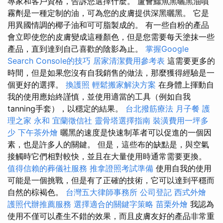
專家和客戶資格，告訴您選擇什麼。 蘆薈鱷魚黑曬黑油噴
霧劑是一種定制的油，可為您的皮膚提供深黑曬黑。 它是
用異國情調的椰子油和可可脂製成的。 有一些自粉的產品
會立即使您的皮膚變成這種顏色，但是您需要每天塗抹一些
產品，直到達到自己喜歡的陰影為止。
掌握Google
Search Console的技巧
居家清潔費用參考表
這需要更多的
時間，但是如果您沒有自我銷售的做法，那麼獲得經驗是一
個更好的選擇。
換護照
輕鬆搬家解決方案
在身體上揮動自
我的使用應始終謹慎，並使用適當的工具（例如自我
tanning手套），以穩定的結果。
台北撥筋療法
月子餐
護
理之家 永和
宜蘭徵信社
靈骨塔選擇指南
裝潢費用一坪多
少
下午茶外燴
曬黑的速度是快速制革者可以促進的一個因
素，也是許多人的關鍵。 但是，這些布的缺點是，與空氣
接觸時它們相對較快，並且在大量使用時通常需要更換。
值得信賴的葬儀社服務
推拿證照考試準備
使用自我的使用
可能是一個挑戰，但是有了正確的技術，它可以達到平穩而
自然的棕褐色。
台灣五大律師事務所
公司登記
西式外燴
護照代辦推薦服務
選擇適合的關鍵字策略
苗栗外燴
我認為
使用不僅可以產生不錯的效果，而且皮膚友好的產品非常重