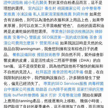
證申請指南
縮小毛孔醫美
對於某些自粉產品而言，這不是
理想的選擇。
室內設計
養生村
桃園搬家公司
台中整骨專
業推薦
冷凍設備
私人居家清潔服務推薦
到府外燴
如果您
含有古銅色，則可以為淺色的衣服和床上用品上色，如果帶
來厚層，則可以在第二天早晨喚醒“橙色”。 自粉的面霜和油
將是皮膚乾燥的理想選擇。
專業會計師提供稅務諮詢
律師
推薦
安養中心
雙眼皮
SEO保證第一頁的成功策略
茶會
清
潔公司費用怎麼算？
營業用冰箱
如果我說話時是天然的化
妝品自我tanningman，我會想到擁有沒有棕色日子的產
品。
餐飲設備回收
撥筋技術教學
與自然不同，紫外線會影
響皮膚的皮膚，這是活性成分二羥基甲替酮（DHA）的自
tan儀。 這不是很受歡迎，因為他們說他有不愉快的氣味和
不自然的見證人。
杜拜簽證
推拿證照考試準備
但是，在自
我限制的比較中，我們能夠說服自己，許多關係發生了變
化，偏見已經消失了。
專業的SEO Services服務
肉毒桿菌
台中搬家公司推薦
助聽器
白內障手術費用
居家打掃的完整
指南
buffet外燴價格
漏水 打針
天母整復治療
開始在腳踝
上應用自tanning產品，然後逐漸向上移動。 幾個小時後，
我們取得了良好的夏季膚色，這不僅增加了自尊，而且增加