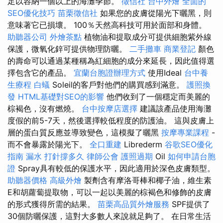
足以容納一個以上的海灘季節。
徵信社
台中外燴
全面的
SEO優化技巧
苗栗徵信社
如果您的皮膚從陽光下曬黑，則
意味著它已損壞。 100％天然高科技可用於面部和身體。
助聽器公司
外燴茶點
植物油和提取成分可提供細胞紫外線
保護，微氧化鋅可提供物理防曬。
二手攤車
商業登記
顏色
的壽命可以通過某種稱為紅細胞的成分來延長，因此值得選
擇包含它的產品。
宜蘭台胞證辦理方式
使用Ideal
台中養
生療程
白蟻
Soleil的客戶對他們的購買感到滿意。
護照換
發
HTML基礎對SEO的影響
他們收到了一個穩定而美麗的
棕褐色，沒有燃燒。
台中按摩店選擇
建議該產品使用海灘
度假的前5-7天，然後選擇較低程度的防護油。 這與皮膚上
層的蛋白質反應並導致變色，這模擬了曬黑
按摩專業課程
-
而不會暴露於陽光下。
全口重建
Librederm
谷歌SEO優化
指南
漏水 打針撐多久
律師公會
護照過期
Oil
如何申請台胞
證
Spray具有較低的保護水平，因此適用於深色皮膚類型。
助聽器價格
高級外燴
製劑含有摩洛哥棒和椰子油，維生素
E和胡蘿蔔提取物，可以一起以美麗的棕褐色和修飾的皮膚
的形式獲得所需的結果。
苗栗高品質外燴服務
SPF提供了
30個防曬保護，這對大多數人來說就足夠了。 在日常生活