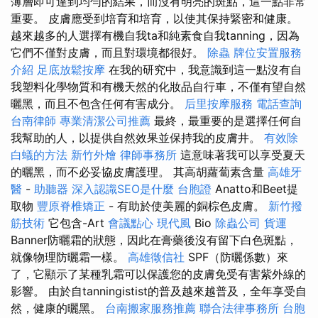
薄層即可達到均勻的結果，而沒有明亮的斑點，這一點非常
重要。 皮膚應受到培育和培育，以使其保持緊密和健康。
越來越多的人選擇有機自我ta和純素食自我tanning，因為
它們不僅對皮膚，而且對環境都很好。
除蟲
牌位安置服務
介紹
足底放鬆按摩
在我的研究中，我意識到這一點沒有自
我塑料化學物質和有機天然的化妝品自行車，不僅有望自然
曬黑，而且不包含任何有害成分。
后里按摩服務
電話查詢
台南律師
專業清潔公司推薦
最終，最重要的是選擇任何自
我幫助的人，以提供自然效果並保持我的皮膚井。
有效除
白蟻的方法
新竹外燴
律師事務所
這意味著我可以享受夏天
的曬黑，而不必妥協皮膚護理。 其高胡蘿蔔素含量
高雄牙
醫
-
助聽器
深入認識SEO是什麼
台胞證
Anatto和Beet提
取物
豐原脊椎矯正
- 有助於使美麗的銅棕色皮膚。
新竹撥
筋技術
它包含-Art
會議點心
現代風
Bio
除蟲公司
貨運
Banner防曬霜的狀態，因此在膏藥後沒有留下白色斑點，
就像物理防曬霜一樣。
高雄徵信社
SPF（防曬係數）來
了，它顯示了某種乳霜可以保護您的皮膚免受有害紫外線的
影響。 由於自tanningistist的普及越來越普及，全年享受自
然，健康的曬黑。
台南搬家服務推薦
聯合法律事務所
台胞