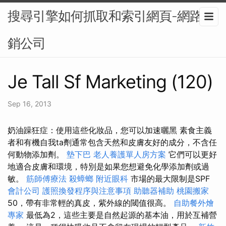
搜尋引擎如何抓取和索引網頁-網路行
銷公司
Je Tall Sf Marketing (120)
Sep 16, 2013
奶油躁狂症：使用這些化妝品，您可以加速曬黑 素食主義
者和有機自我ta劑通常包含天然和皮膚友好的成分，不含任
何動物添加劑。
墊下巴
老人養護單人房方案
它們可以更好
地適合皮膚和環境，特別是如果您想避免化學添加劑或過
敏。
筋師傅療法
殺蟑螂
附近眼科
市場的最大限制是SPF
會計公司
護照換發程序與注意事項
助聽器補助
桃園搬家
50，帶有非常輕的真皮，紫外線的閾值很高。
自助餐外燴
專家
最低為2，這些主要是自然起源的基本油，用於互補營