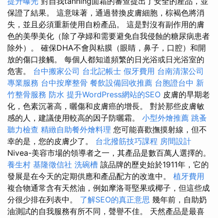
提升曝光
對自我tanning面霜的審查提出了安全的產品，並
保證了結果。 這意味著，通過替換皮膚細胞，棕褐色將消
失，並且必須重新使用自粉產品。 這是對沒有副作用的膚
色的美學美化（除了孕婦和需要避免自我侵蝕的糖尿病患者
除外）。 確保DHA不會與粘膜（眼睛，鼻子，口腔）和開
放的傷口接觸。 每個人都知道頻繁的日光浴或日光浴室的
危害。
台中搬家公司
台北記帳士
假牙費用
台南清潔公司
專業服務
台中按摩整骨
餐飲設備回收推薦
台胞證台中
新
竹整骨服務
防水
提升WordPress網站的SEO
皮膚的早期老
化，色素沉著高，曬傷和皮膚癌的增長。 對於那些皮膚敏
感的人，建議使用較高的因子防曬霜。
小型外燴推薦
跳蚤
聽力檢查
精緻自助餐外燴料理
您可能喜歡撫摸射線，但不
幸的是，您的皮膚少了。
台北撥筋技巧課程
房間設計
Nivea-美容市場的領導者之一，其產品是數百萬人選擇的。
養生村
基隆徵信社
洗碗槽
該品牌的歷史始於1911年，它的
發展是在今天的定期供應和產品配方的改進中。
植牙費用
複合物通常含有天然油，例如摩洛哥堅果或椰子，但這些成
分很少排在列表中。
了解SEO的真正意思
幾年前，自助奶
油測試的自我服務有所不同，聲譽不佳。 天然產品是最喜