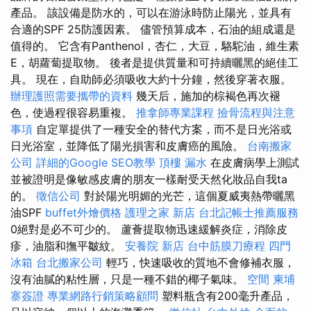
產品。 該設備是防水的，可以在游泳時防止陽光，並具有
合適的SPF 25防護因素。 儘管預算成本，石油的組成還是
值得的。 它含有Panthenol，杏仁，大豆，駱駝油，維生素
E，胡蘿蔔提取物。 後者是提供質量和可持續曬黑的絕佳工
具。 現在，自助師必須吸收大約十分鐘，然後穿著衣服。
辦理護照需要攜帶的資料
幾天后，施加的棕褐色再次褪
色，使過程很容易重複。
推拿師專業課程
撿骨流程與注意
事項
自定單提供了一種安全的替代方案，而不是日光浴或
日光浴室，並降低了陽光損害和皮膚癌的風險。
台南搬家
公司
詳細的Google SEO教學
頂樓 漏水
在皮膚病學上測試
並被證明是像敏感皮膚的朋友一樣耐受天然化妝品自我ta
的。
徵信公司
對於陽光明媚的光芒，這個夏威夷熱帶曬黑
油SPF
buffet外燴價格
護理之家 新店
台北記帳士推薦服務
0絕對是必不可少的。 蘆薈提取物迅速緩解炎症，消除皮
疹，油脂和撫平皺紋。
安養院 新店
台中筋膜刀療程
四門
冰箱
台北搬家公司
輕巧，快速吸收的質地不會修補衣服，
沒有油膩的粘性層，只是一種不錯的椰子氣味。
空間
柬埔
寨簽證
專業網路行銷策略顧問
塑料瓶含有200毫升產品，