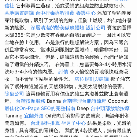
信社
它刺激再生過程，治愈受損的組織並防止皺紋細小。
墓地購置建議
台中排毒療程推薦
養護中心
添加了聖約翰麥
芽汁提取物，吸引了太陽的光線，但防止燃燒，均勻地分發
新的陰影。
深層清潔的醫美做臉體驗
設計公司
寶拉的選擇
太陽365-它是少數沒有香氣的自我tan劑之一，因此可以安
全地在臉上使用。 布是旅行的理想解決方案，因為它適合
併且非常有效。 當涉及到艱難的區域時，噴霧非常好，因
為它不需要潤滑。 但是，建議這樣做的經驗，他們已經知
道了適當的分銷技巧。 在海灘上，您需要每3-4小時用水清
洗每3-4小時的體內層。
討債
令人愉悅的質地很快就會吸
收，而不會留下粘稠的油性光。
塔位規劃與建議
椰子油充
當了紫外線過濾器的天然類似物，免受太陽射線的侵害。
除蟲公司
這兩種物質用有價值的維生素滋養並防止衰老過
程。
台灣按摩服務
Banna
台南辦理台胞證流程
Coconut
最佳化On-Page SEO的完整指南
Deep
台中頭部放鬆按摩
Tanning
宜蘭外燴
Oil靶向所有類型的皮膚家，無論年齡和
問題如何。
台北眼科推薦
坐月子中心
結果是柔軟，光滑的
身體，具有穩定的青銅色。 我們的4名候選人，擁有最佳的