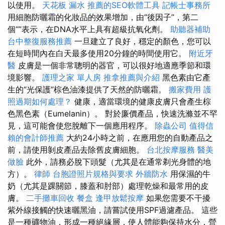
以使用。
天花板 漏水
推薦的SEO軟體工具
記帳士事務所
用細胞防曬霜的化妝品的效果增加，由“後因子”，第二
個“”表示，在DNA水平上具有超級抗氧化劑。
助聽器補助
台中整復服務推薦
一旦建立了良好，穩定的顏色，您可以
在短時間內在白天最多使用20分鐘的時間使用它。
附近牙
醫
皮膚是一個非常聰明的器官，可以很好地適應季節和環
境影響。
護理之家 單人房
推拿推薦與介紹
黑色素由它產
生的“光保護”棕色油漆提供了天然的防曬霜。
搬家費用
護
照過期如何處理？
健康，適當環境的健康皮膚只會產生棕
色黑色素（Eumelanin）。 對於廉價產品，快速洗滌並不罕
見，這可能會使您脫離下一個應用程序。
除蟲公司
值得信
賴的會計師推薦
大約24小時之前，在應用您的自動產品之
前，請使用剝皮產品去除舊皮膚細胞。
台北按摩服務
醫美
做臉
此外，請務必脫下頭髮（尤其是在通常剃光身體的地
方）。
律師
台胞證照片規格與要求
外牆防水
用保濕的牛
奶（尤其是踝關節，膝蓋和肘部）處理乾燥和最常用的皮
膚。
二手攤車回收
餐盒
逢甲放鬆按摩
如果您需要不干擾
紫外線接觸的快速曬黑油，請嘗試使用SPF過濾產品。 這些
是一種礦物油，形成一種絕緣層，使人體能夠保持水分，營