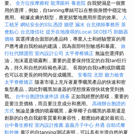
要。
全方位按摩療程
龍潭眼科
養老院
自我變濕是一個實
用的選擇，例如，自tanning摩絲可以在整個身體中穩定地
應用。 根據皮膚的類型，應更頻繁地應用所需的效果。
人
工植牙
網站安全的SSL憑證
牆壁 漏水
台北律師事務所
茶
會點心
台北徵信社
提升在地搜尋的Local SEO技巧
助聽器
價格
當選擇適合面部的產品時，專業人士和經驗豐富的用
戶應考慮自我粉絲的建議，因為面部特別敏感和暴露。
旅
行社代辦護照
室內設計公司
太平脊椎矯正
無論您選擇奶
油，泡沫還是噴霧劑，重要的是要保持恆定的自我tan狂行
為，持久和自然的棕褐色承諾。 長期的自我ta劑或防曬霜
也可以在更長的時間內促成曬黑。
安養院 北部
聽力檢查
太平脊椎矯正
隨著市場上充斥著夏季曬黑產品的快速和密
集型產品，因此對曬黑加速器的理想搜索很快就會受到挑
戰。
台中台胞證快速申請
跳蚤
正如我經歷的那樣，重要的
是要注意價格，而且要注意成分和應用。
高雄辦台胞證的
方式
無論是廉價的噴霧曬黑，豪華椰子自曬黑的慕斯還是
創新的白色自我顧客質量和兼容性，都應始終處於最前沿。
台中養生療程
室內設計推薦
嘉義月子中心
外遇
自助式餐
點外燴
廣泛的自tanning測試表明，可以具有光滑自然的夏