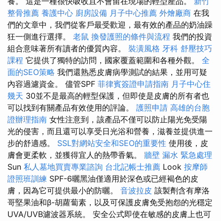
養。 這是一種很快吸收且不會留在現場的輕型產品。
新竹
整骨推薦
養護中心
廚房設備
月子中心推薦
外燴廠商
在我
們的文章中，我們從客戶最受歡迎，最有效的產品的奶油躁
狂一側進行選擇。
老鼠
換發護照的條件與流程
我們的投資
組合意味著所有讀者的優質內容。
裝潢風格
牙科
舒壓技巧
課程
它提供了獨特的訪問，國家覆蓋範圍和各種外觀。
全
面的SEO策略
我們還熟悉皮膚病學測試的結果，並用可疑
內容過濾資金。 儘管SPF
菲律賓簽證申請指南
月子中心住
幾天
30並不是最高的輕型保護，但即使是皮膚的所有者也
可以找到有關產品有效使用的評論。
護照申請
高雄的台胞
證辦理指南
女性注意到，該產品不僅可以防止陽光免受陽
光的侵害，而且還可以享受日光浴和營養，滋養並提供進一
步的舒適感。
SSL對網站安全和SEO的重要性
使用後，皮
膚會更柔軟，並獲得宜人的熱帶香氣。
牆壁 漏水 緊急處理
Sun
私人墓地買賣專業諮詢
台北記帳士推薦
Look
按摩師
證照班訓練
SPF-6曬黑油僅適用於深色或已經褐色的皮
膚，因為它可提供最小的防曬。
音波拉皮
該製劑含有摩洛
哥堅果油和β-胡蘿蔔素，以及可保護皮膚免受抱怨的光穩定
UVA/UVB濾波器系統。 安全公式即使在敏感的皮膚上也可