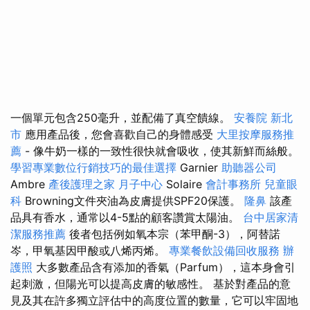
一個單元包含250毫升，並配備了真空饋線。
安養院 新北
市
應用產品後，您會喜歡自己的身體感受
大里按摩服務推
薦
- 像牛奶一樣的一致性很快就會吸收，使其新鮮而絲般。
學習專業數位行銷技巧的最佳選擇
Garnier
助聽器公司
Ambre
產後護理之家 月子中心
Solaire
會計事務所
兒童眼
科
Browning文件夾油為皮膚提供SPF20保護。
隆鼻
該產
品具有香水，通常以4-5點的顧客讚賞太陽油。
台中居家清
潔服務推薦
後者包括例如氧本宗（苯甲酮-3），阿替諾
岑，甲氧基因甲酸或八烯丙烯。
專業餐飲設備回收服務
辦
護照
大多數產品含有添加的香氣（Parfum），這本身會引
起刺激，但陽光可以提高皮膚的敏感性。 基於對產品的意
見及其在許多獨立評估中的高度位置的數量，它可以牢固地