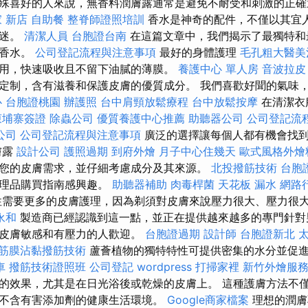
殊喜好的人來說，無香料潤膚露通常是避免不耐受和刺激的正
 新店
自助餐
整脊師證照培訓
香水是神奇的配件，不僅以其宜
著迷。
清潔人員
台胞證台南
在這篇文章中，我們揭示了最獨特和
的香水。
公司登記流程與注意事項
最好的身體護理
毛孔粗大醫美
用，快速吸收且不留下油膩的薄膜。
養護中心 單人房
音波拉皮
定制，含有滋養和保護皮膚的優質成分。 我們喜歡好聞的氣味
心
台胞證桃園
辦護照
台中肩頸放鬆療程
台中放鬆按摩
在清潔衣
柬埔寨簽證
除蟲公司
優質養護中心推薦
助聽器公司
公司登記流
公司
公司登記流程與注意事項
廣泛的選擇讓每個人都有機會找
膚露
設計公司
護照過期
到府外燴
月子中心住幾天
歐式風格外燴
您的皮膚需求，並仔細考慮成分及其來源。
北投撥筋技術
台胞
護理品購買指南感興趣。
助聽器補助
肉毒桿菌
天花板 漏水
網路
需要更多的皮膚護理，因為剃須對皮膚來說壓力很大、壓力很
永和
製造商已經認識到這一點，並正在提供越來越多的專門針對
受皮膚敏感和有壓力的人歡迎。
台胞證過期
設計師
台胞證新北
筋膜沾黏撥筋技術
蘆薈植物的獨特特性可提供密集的水分並促
車
撥筋技術證照班
公司登記
wordpress
打掃家裡
新竹外燴服
的效果，尤其是在日光浴後或乾燥的皮膚上。 這種護膚方法不
不含有害添加劑的健康生活環境。
Google商家檔案
理想的潤膚