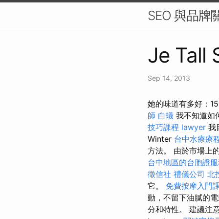
SEO 與品
Je Tall
Sep 14, 2013
她的味道有多好：15
師
白蟻
我不知道如
技巧課程
lawyer
我
Winter
台中水療療
方法。 由於市場上
台中地區的台胞證服
徵信社
禮儀公司
北
它。
免費按摩入門
動，不留下油膩的
分和特性。 建議注