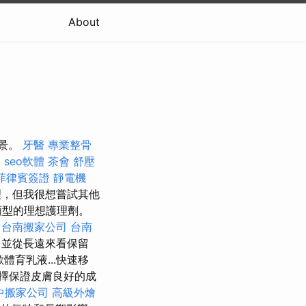
About
場景。
牙醫
專業整骨
l
seo軟體
茶會
舒壓
菲律賓簽證
靜電機
理，但我很想嘗試其他
類型的理想護理劑。
。
台南搬家公司
台南
，並從長遠來看保留
體育乳液...快速移
擇保證皮膚良好的成
中搬家公司
高級外燴