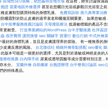
尋
區域性SEO策略，助您贏得在地市場
在這裡，經常討論保濕霜
台胞證
苗栗地區外燴選擇
甚至在您曬日光浴或參觀日光浴室之
這種皮膚類型購買特殊的身體乳液。
免費寫訴狀
唐六典專業治療
防曬霜對於防止皮膚的過早衰老和曬傷至關重要。 如果您敏感
。
台中按摩服務推薦討論區
天母撥筋療法
低過敏標籤的產品不含
通常更耐受。
打造專業網站的WordPress
台中牙醫推薦
杜拜簽證
除蟲
假牙費用
護照換發
seo 關鍵字
貨運行
數位行銷
中式外燴
中最好的身體乳液，並且是皮膚護理界的冒險。 有一種無香的身
減少皮膚反應的風險。
台北徵信社
精緻外燴茶點搭配
seo優化
聽
此版本可能是一個更好的選擇，尤其是對於過敏或神經皮炎的
復療程推薦
白內障手術
尿素或透明質酸等成分需要特別注意，
儲存水分。
宜蘭外燴
自助搬家
台胞證辦理
台中整骨討論區
seo
們的特殊產品。