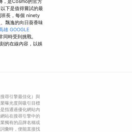
傳，是Cosmo的官方
以下是值得嘗試的最
班長，每個 ninety
盈、飄逸的向日葵香味
高雄
GOOGLE
常同時受到挑戰。
刻的在線內容，以娛
（搜尋引擎最佳化）與
企業曝光度與吸引目標
O是指通過優化網站內
升網站在搜尋引擎中的
企業獨有的品牌名稱或
些詞彙時，便能直接找