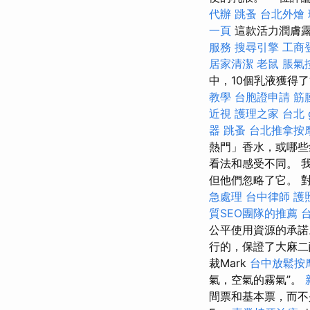
代辦
跳蚤
台北外燴
一頁
這款活力潤膚露
服務
搜尋引擎
工商
居家清潔
老鼠
脹氣
中，10個乳液獲得了
教學
台胞證申請
筋
近視
護理之家 台北
器
跳蚤
台北推拿按
熱門」香水，或哪些
看法和感受不同。 
但他們忽略了它。 
急處理
台中律師
護
質SEO團隊的推薦
公平使用資源的承
行的，保證了大麻二酚
裁Mark
台中放鬆按
氣，空氣的霧氣”。
間票和基本票，而