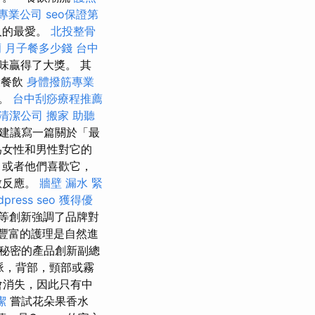
O專業公司
seo保證第
人的最愛。
北投整骨
蘭
月子餐多少錢
台中
味贏得了大獎。 其
康餐飲
身體撥筋專業
液。
台中刮痧療程推薦
清潔公司
搬家
助聽
有人建議寫一篇關於「最
為女性和男性對它的
，或者他們喜歡它，
敏反應。
牆壁 漏水 緊
dpress seo
獲得優
等創新強調了品牌對
豐富的護理是自然進
a秘密的產品創新副總
，靜脈，背部，頸部或霧
會消失，因此只有中
潔
嘗試花朵果香水