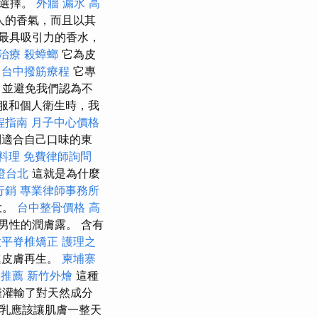
確選擇。
外牆 漏水
高
人的香氣，而且以其
最具吸引力的香水，
治療
殺蟑螂
它為皮
台中撥筋療程
它專
，並避免我們認為不
服和個人衛生時，我
程指南
月子中心價格
到適合自己口味的東
料理
免費律師詢問
證台北
這就是為什麼
行銷
專業律師事務所
大。
台中整骨價格
高
男性的潤膚露。 含有
太平脊椎矯正
護理之
進皮膚再生。
柬埔寨
務推薦
新竹外燴
這種
僅灌輸了對天然成分
乳應該讓肌膚一整天