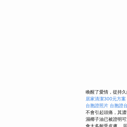
喚醒了愛情，從持久
居家清潔300元方案
台胞證照片
台胞證
不會引起頭痛，其濃
濕椰子油已被證明可
會太多耐受皮膚。 