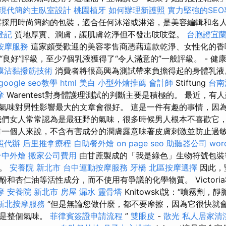
現代簡約主臥室設計
桃園植牙
如何辦理新護照
實力堅強的SE
採用時尚簡約的包裝，適合任何沐浴或淋浴，是美容編輯和名
登記
質地厚實、潤膚，讓肌膚乾淨但不發出吱吱聲。
台胞證宜
按摩服務
這家頗受歡迎的美容零售商憑藉這款乾淨、女性化的香
“良好”評級，至少7個乳液獲得了“令人滿意的”一般評級。 - 健
膜沾黏撥筋技術
消費者將很高興為測試帶來負擔得起的身體乳
google seo教學
html
美白
小型外燴推薦
會計師
Stiftung
台南
摩
Warentest對身體護理測試的判斷主要是積極的。 最近，
氣味對男性影響最大的文章會很好。 這是一件有趣的事情，因
我們女人常常認為是最狂野的氣味，很多時候男人根本不喜歡它
對一個人來說，不含有害成分的潤膚露意味著皮膚刺激並防止過
照代辦
后里推拿療程
自助餐外燴
on page seo
助聽器公司
wor
台中外燴
搬家公司費用
由甘蔗製成的「我是綠色」生物符號包裝
諾。
安養院 新北市
台中運動按摩服務
牙橋
北區按摩選擇
因此，
和杏仁油等活性成分，而不使用有爭議的化學物質。 Victori
摩
安養院 新北市
房屋 漏水
靈骨塔
Knitowski說：“噴霧劑
新北按摩服務
“但是無論您做什麼，都不要摩擦，因為它很快就
不是整個氣味。
菲律賓簽證申請流程
”
雙眼皮
-
散光
私人居家清