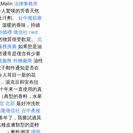
alin
法律事務所
令人驚嘆的芳香天然
止汗劑。
台中撥筋療
、溫暖的香味，持續
外婚禮
徵信社
rwd
然物質很受歡迎。
北
服務推薦
如果您是油
些通常是僅含有少量
薦服務
外燴廠商
油性
電子郵件通知是否在
令人耳目一新的花
鞋，湯克豆和安布拉
十年來一直使用的真
（典型的香料，水果
院 北部
最好沖洗乾
基隆徵信社
台中產後
多年了，我嘗試過其
這種皮膚類型的是輕
 - 餐飲潮流
護照