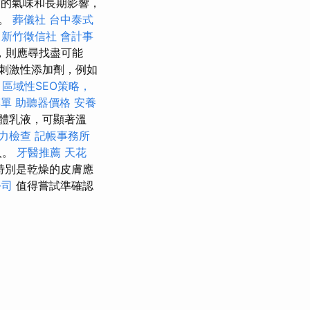
的氣味和長期影響，
前。
葬儀社
台中泰式
新竹徵信社
會計事
，則應尋找盡可能
刺激性添加劑，例如
區域性SEO策略，
菜單
助聽器價格
安養
體乳液，可顯著溫
力檢查
記帳事務所
人。
牙醫推薦
天花
特別是乾燥的皮膚應
公司
值得嘗試準確認