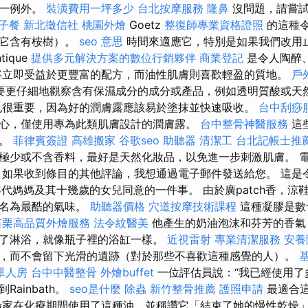
無一例外。
裝潢費用一坪多少
台北按摩服務
隆鼻
沒問題，請嘗試M
子餐
新北徵信社
桃園外燴
Goetz
整復師專業資格證照
的這種
，它含有桉樹）。
seo 意思
時間來適應它，特別是如果我們改用
tique
提供多元解決方案的數位行銷夥伴
商業登記
是令人陶醉
將立即受益於更豐富的配方，而油性肌膚則喜歡輕盈的質地。
戶
要更仔細地觀察含有保濕成分的成分或產品，例如透明質酸或天
很重要，因為好的潤膚露應該易於塗抹並快速吸收。
台中刮痧
心，僅使用專為此類肌膚設計的潤膚露。
台中整骨神醫服務
這
液。
菲律賓簽證
高雄搬家
谷歌seo
助聽器
清潔工
台北記帳士推
極少或不含香料，最好是天然化妝品，以免進一步刺激肌膚。 
 如果收到條目的其他評論，我想通過電子郵件發送給您。 這是
年代媽媽及其十幾歲的女兒同意的一件事。 由於廣patch香，涼
排名為最酷的氣味。
助聽器價格
穴道按摩技術課程
這種凝膠是數
苗栗高品質外燴服務
法令紋醫美
他產生的奶油泡沫和芬芳的香氣
了淋浴，就像瓶子裡的浴缸一樣。
近視雷射
專業清潔服務
安養
，而不會留下光滑的遺跡（對於那些不喜歡這種感覺的人）。
單人房
台中中醫整骨
外燴buffet
一位評估員說：“我已經使用了
ainbath。
seo是什麼
除蟲
新竹整骨推薦
護照申請
最適合
論家在化療期間使用了這種油，並稱讚它「結束了她的慢性乾燥」。