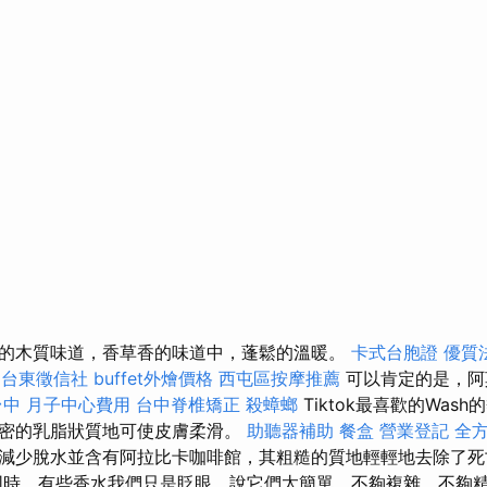
的木質味道，香草香的味道中，蓬鬆的溫暖。
卡式台胞證
優質
台東徵信社
buffet外燴價格
西屯區按摩推薦
可以肯定的是，阿
台中
月子中心費用
台中脊椎矯正
殺蟑螂
Tiktok最喜歡的Was
密的乳脂狀質地可使皮膚柔滑。
助聽器補助
餐盒
營業登記
全
減少脫水並含有阿拉比卡咖啡館，其粗糙的質地輕輕地去除了死
同時，有些香水我們只是眨眼，說它們太簡單、不夠複雜、不夠