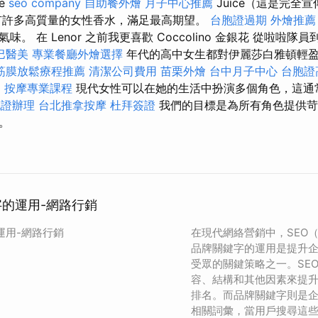
e
seo company
自助餐外燴
月子中心推薦
Juice（這是完全宣
許多高質量的女性香水，滿足最高期望。
台胞證過期
外燴推薦
 在 Lenor 之前我更喜歡 Coccolino 金銀花 從啦啦隊員到
巴醫美
專業餐廳外燴選擇
年代的高中女生都對伊麗莎白雅頓輕
筋膜放鬆療程推薦
清潔公司費用
苗栗外燴
台中月子中心
台胞證
E
按摩專業課程
現代女性可以在她的生活中扮演多個角色，這通
胞證辦理
台北推拿按摩
杜拜簽證
我們的目標是為所有角色提供苛
。
字的運用-網路行銷
運用-網路行銷
在現代網絡營銷中，SEO
品牌關鍵字的運用是提升
受眾的關鍵策略之一。SE
容、結構和其他因素來提
排名。而品牌關鍵字則是
相關詞彙，當用戶搜尋這