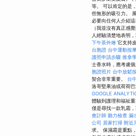
等。 可以肯定的是
些無形的吸引力。 
必要向任何人介紹這
（我並沒有真正感覺
人經驗清楚地表明，
下午茶外燴
它支持皮
台胞證
台中運動按
護照申請步驟
推拿
士香水時，應考慮
胞證照片
台中放鬆
契合非常重要。
台
洛哥堅果油或荷荷
GOOGLE ANALYTI
體驗到護理和福祉重
僅是尋找一款乳霜，
會計師
聽力檢查
漏
公司
居家打掃
附近
求。 保濕霜是重點