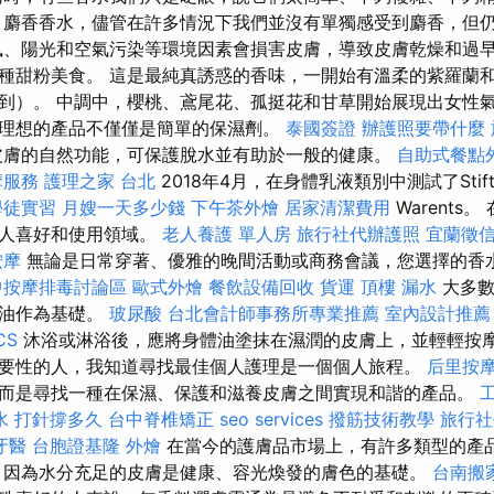
，麝香香水，儘管在許多情況下我們並沒有單獨感受到麝香，但
風、陽光和空氣污染等環境因素會損害皮膚，導致皮膚乾燥和過早
種甜粉美食。 這是最純真誘惑的香味，一開始有溫柔的紫羅蘭
到）。 中調中，櫻桃、鳶尾花、孤挺花和甘草開始展現出女性氣
理想的產品不僅僅是簡單的保濕劑。
泰國簽證
辦護照要帶什麼
膚的自然功能，可保護脫水並有助於一般的健康。
自助式餐點
摩服務
護理之家 台北
2018年4月，在身體乳液類別中測試了Stift
學徒實習
月嫂一天多少錢
下午茶外燴
居家清潔費用
Warents
個人喜好和使用領域。
老人養護 單人房
旅行社代辦護照
宜蘭徵
按摩
無論是日常穿著、優雅的晚間活動或商務會議，您選擇的香
中按摩排毒討論區
歐式外燴
餐飲設備回收
貨運
頂樓 漏水
大多數
巴油作為基礎。
玻尿酸
台北會計師事務所專業推薦
室內設計推薦
CS
沐浴或淋浴後，應將身體油塗抹在濕潤的皮膚上，並輕輕按摩
要性的人，我知道尋找最佳個人護理是一個個人旅程。
后里按
而是尋找一種在保濕、保護和滋養皮膚之間實現和諧的產品。
水 打針撐多久
台中脊椎矯正
seo services
撥筋技術教學
旅行社
牙醫
台胞證基隆
外燴
在當今的護膚品市場上，有許多類型的產
，因為水分充足的皮膚是健康、容光煥發的膚色的基礎。
台南搬