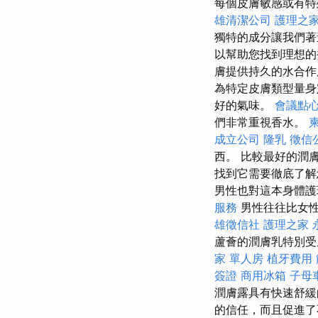
每個皮膚敏感或有特
雄清潔公司
護理之家
獨特的成分讓我們
以幫助您找到理想
膚提供持久的水合作
為特定皮膚類型量身
好的氣味。
會議點
們非常重視香水。
成立公司
隆乳
徵信
西。 比較最好的潤
找到它需要徹底了解
男性也對這本身體
服務
男性往往比女性
雄徵信社
護理之家 
蘆薈的潤膚乳特別
家 單人房
植牙費用
簽證
商用冰箱
子母
潤膚露具有快速舒緩
的信任，而且促進了