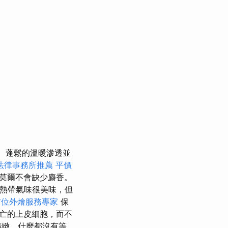
蓬鬆的溫暖滲透並
法律事務所推薦
平價
莫爾不會缺少麝香。
h的熱帶氣味很美味，但
方位外燴服務專家
保
亡的上皮細胞，而不
精緻、什麼都沒有等