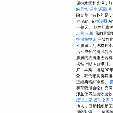
保持水潤和光澤，
納骨塔
漏水 原因
月
除臭劑（有趣的是
程
Vanille
換護照
An
一整天。 乾性肌膚
老鼠
記帳
我們還需
投撥筋技術
一致性也
性肌膚，則應格外小
活性成分的清淡乳
肌膚的潤膚露應含有
網站上顯示新條目。
卉，享樂，這是90
亞，我們確實將其
正經典粉絲軍團。
和草藥混合物）充滿
淨並使四肢柔軟柔軟
護理之家
護理之家 
他人，但是我總是回到R
便的乳液。 一位評