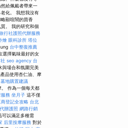
仍然給佩戴者帶來一
老化。 我想我沒有
和略顯喧鬧的茴香
質。 我的研究和個
旅行社護照代辦服務
外燴
眼科診所
塔位
ung
台中整復推薦
。 在選擇氣味最好的女
信社
seo agency
台
水與場合和氛圍完美
產品使用杏仁油、摩
墓地購置建議
。 作為一個每天都
摩服務
坐月子
這不僅
工商登記全攻略
台北
代辦護照
網路行銷
品可以滿足多種需
家
后里按摩服務
對於