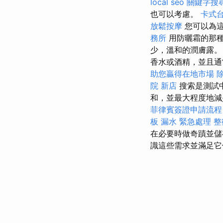
local seo
關鍵字搜
也可以考慮。
卡式
放鬆按摩
您可以為
務所
用防曬霜的那種
少，溫和的潤膚露
香水或酒精，並且
助您贏得在地市場
院 新店
搜索是測試
和，並最大程度地
菲律賓簽證申請流程
板 漏水 緊急處理
整
在必要時做奇蹟並
識這些需求並滿足它