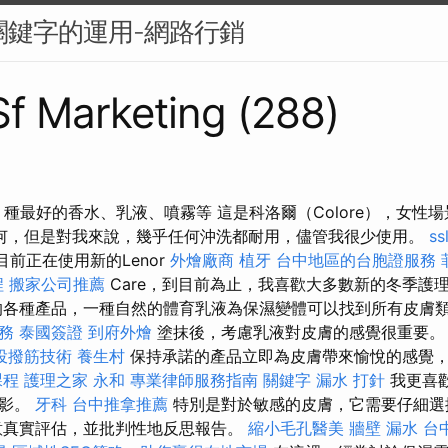
牌關鍵字的運用-網路行銷
 Sf Marketing (288)
 種最好的香水、乳液、噴霧等 這是科洛爾（Colore），女性
何，但是對我來說，幾乎任何沖洗都耐用，儘管我很少使用。
ss
目前正在使用新的Lenor
外燴廠商
植牙
台中地區的台胞證服務
程
搬家公司推薦
Care，到目前為止，我喜歡大多數新的冬季護
的各種產品，一種自然的體育乳液為保濕變體可以找到所有皮膚
務
泰國簽證
到府外燴
塗抹後，考慮乳液對皮膚的感覺很重要
投撥筋技術
養生村
保持承諾的產品立即為皮膚帶來愉悅的感覺
課程
護理之家 永和
專業律師服務指南
關鍵字
漏水 打針
我更喜歡
電影。
牙科
台中推拿推薦
特別是對於敏感的皮膚，它需要仔細選
意真實評估，並批判性地反思報告。
縮小毛孔醫美
牆壁 漏水
台