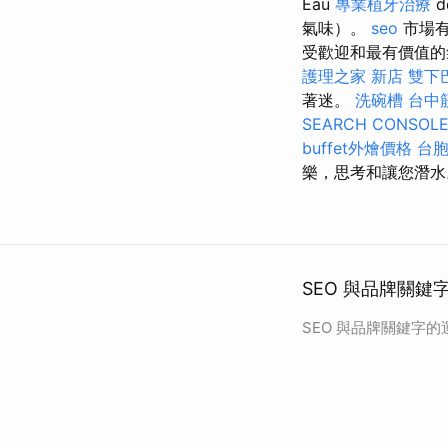
Eau
專業植牙治療
d
氣味）。
seo
市場有
受歡迎和最有價值的氣味。
護理之家 新店
雙下
著迷。
洗碗槽
台中
SEARCH CONSOL
buffet外燴價格
台
樂，思考和讓您潛水
SEO 與品牌關鍵
SEO 與品牌關鍵字的