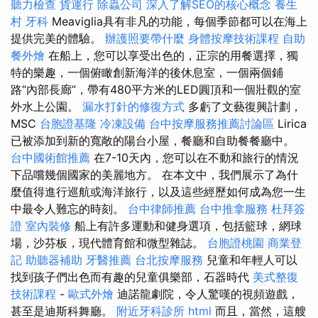
聽力檢查
貨運行
除蟲公司
深入了解SEO的核心概念
養生
村
牙科
Meaviglia具有非凡的功能，每個季節都可以在海上
提供完美的體驗。
辦護照要帶什麼
身體按摩技術課程
自助
餐外燴
在船上，您可以享受出色的，正宗的用餐選擇，獨
特的樂趣，一個俯瞰創新海洋的後休息室，一個兩個鋪
路“內部長廊”，帶有480平方米的LED圓頂和一個壯觀的室
外水上公園。
漏水打針的修復方式
多虧了文藝復興計劃，
MSC
台胞證基隆
冷凍設備
台中按摩服務推薦討論區
Lirica
已被添加到新的寬敞的陽台小屋，餐廳和自助餐餐廳中。
台中國術館推薦
在7-10天內，您可以在不動和旅行的情況
下品嚐幾個國家的美麗地方。 在本文中，我們展示了為什
麼值得進行巡航或海洋旅行，以及這些經歷如何成為您一生
中最令人難忘的時刻。
台中律師推薦
台中推拿服務
杜拜簽
證
室內裝修
船上有許多運動和健身選項，包括籃球，網球
場，沙芬板，現代體育館和微型雜誌。
台胞證桃園
商業登
記
助聽器補助
牙醫推薦
台北按摩服務
兒童和年輕人可以
找到孩子們出色而有趣的兒童俱樂部，石器時代
美式整復
技術課程
-
歐式外燴
迪諾龍劇院，令人驚嘆的視頻遊戲，
甚至是迪斯科舞廳。
附近牙科診所
html
而且，當然，這艘