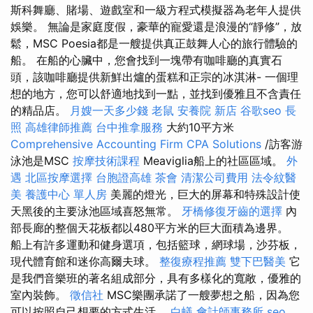
斯科舞廳、賭場、遊戲室和一級方程式模擬器為老年人提供
娛樂。 無論是家庭度假，豪華的寵愛還是浪漫的“靜修”，放
鬆，MSC Poesia都是一艘提供真正鼓舞人心的旅行體驗的
船。 在船的心臟中，您會找到一塊帶有咖啡廳的真實石
頭，該咖啡廳提供新鮮出爐的蛋糕和正宗的冰淇淋- 一個理
想的地方，您可以舒適地找到一點，並找到優雅且不含責任
的精品店。
月嫂一天多少錢
老鼠
安養院 新店
谷歌seo
長
照
高雄律師推薦
台中推拿服務
大約10平方米
Comprehensive Accounting Firm CPA Solutions
/訪客游
泳池是MSC
按摩技術課程
Meaviglia船上的社區區域。
外
遇
北區按摩選擇
台胞證高雄
茶會
清潔公司費用
法令紋醫
美
養護中心 單人房
美麗的燈光，巨大的屏幕和特殊設計使
天黑後的主要泳池區域喜怒無常。
牙橋修復牙齒的選擇
內
部長廊的整個天花板都以480平方米的巨大面積為邊界。
船上有許多運動和健身選項，包括籃球，網球場，沙芬板，
現代體育館和迷你高爾夫球。
整復療程推薦
雙下巴醫美
它
是我們音樂班的著名組成部分，具有多樣化的寬敞，優雅的
室內裝飾。
徵信社
MSC樂團承諾了一艘夢想之船，因為您
可以按照自己想要的方式生活。
白蟻
會計師事務所
seo