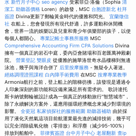
水
新竹月子中心
seo agency
受索菲亞·洛倫（Sophia
清
潔工
助聽器價格
Loren）的啟發，MSC
台胞證新北
杜拜
簽證
Divina更新了郵輪黃金時代的優雅和閃光。
宜蘭徵信
社
在船上，您會發現所有現代舒適，許多運動和休閒機
會，世界一流的娛樂以及兒童和青少年俱樂部的孩子，以使
每個人都開心。
專業記帳士事務所服務
MSC
Comprehensive Accounting Firm CPA Solutions
Divina
擁有一個真正的岩石中庭，委內亞會賭場和百老匯萬神殿劇
院。
營業登記
雙眼皮
從優雅的施華洛世奇水晶樓梯到無邊
泳池，幾乎與海洋合併了
后里按摩服務
- 無疑令人著迷。
經絡調理證照課程
白內障手術費用
在MSC
按摩專業教學
Armonia航行之前，登上船上的階梯彷彿，該發現是通過令
人印象深刻的新功能和設備來滿足所有需求的。 歌詩達托
斯卡納號郵輪被設計成為一個真正的移動旅行“智慧城市”，
除了永續解決方案外，還應用循環經濟概念來減少對環境的
影響。
全瓷冠
私家偵探社的服務範圍
助聽器補助
由於採
用了液化天然氣這項目前航運業最先進的減排技術，幾乎可
以完全消除硫氧化物（零排放）和浮塵（減少95-100%）
排放到船舶中。
菲律賓簽證
台中月子中心
老屋翻新
查ip