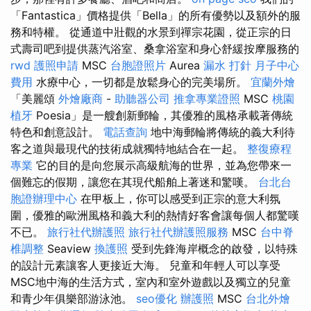
「Fantastica」價格提供「Bella」的所有優勢以及額外的服
務和特權。 從通道中壯觀的水景到禪宗花園，從正宗的日
式壽司吧到提供蒸汽浴室、桑拿浴室和身心舒緩按摩服務的
rwd
護照申請
MSC
台胞證照片
Aurea
漏水 打針
月子中心
費用
水療中心，一切都是放鬆身心的完美場所。
宜蘭外燴
「美麗頌
外燴廠商
-
助聽器公司
推拿專業證照
MSC
桃園
植牙
Poesia」是一艘創新郵輪，其優雅的風格承載著傳統
特色和創意設計。
電話查詢
地中海郵輪將傳統的義大利待
客之道與最現代的技術成就獨特地結合在一起。
整復療程
專業
它的目的是向您展示高級航海的世界，並為您帶來一
個難忘的假期，讓您在其現代船舶上著迷和驚嘆。
台北台
胞證辦理中心
在甲板上，你可以感受到正宗的意大利氛
圍，優雅的歐洲風格和義大利的熱情好客會讓每個人都驚嘆
不已。
旅行社代辦護照
旅行社代辦護照服務
MSC
台中脊
椎調整
Seaview
換護照
受到先鋒海岸概念的啟發，以特殊
的設計元素讓客人更接近大海。 兒童和年輕人可以享受
MSC地中海的生活方式，室內和室外遊戲以及獨立的兒童
和青少年俱樂部游泳池。
seo優化
辦護照
MSC
台北外燴