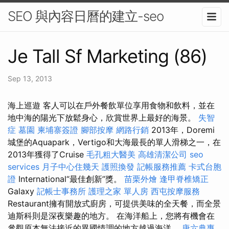
SEO 與內容日曆的建立-seo
Je Tall Sf Marketing (86)
Sep 13, 2013
海上巡遊 客人可以在戶外餐飲單位享用食物和飲料，並在
地中海的陽光下放鬆身心，欣賞世界上最好的海景。
失智
症
墓園
柬埔寨簽證
腳部按摩
網路行銷
2013年，Doremi
城堡的Aquapark，Vertigo和大海最長的單人滑梯之一，在
2013年獲得了Cruise
毛孔粗大醫美
高雄清潔公司
seo
services
月子中心住幾天
護照換發
記帳服務推薦
卡式台胞
證
International“最佳創新”獎。
苗栗外燴
逢甲脊椎矯正
Galaxy
記帳士事務所
護理之家 單人房
西屯按摩服務
Restaurant擁有開放式廚房，可提供美味的全天餐，而全景
迪斯科則是深夜樂趣的地方。 在海洋船上，您將有機會在
參觀原本無法接近的異國情調的地方越過海洋。
唐六典專