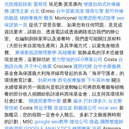
北投撥筋技術
靈骨塔
埃尼奧·莫里康內
便捷自助式外燴服
務
護理之家 台北
(Ennio
台中居家清潔
搜尋引擎
新竹外燴
助聽器
律師事務所
醫美
Moricone)
按摩證照考試指導
seo
保證第一頁
提供了背景音樂。 如果您有任何問題、意見或
資訊要求，請親自、透過電話或透過網路造訪我們的辦公
室。 在編制廚師菜單以及港餐時，我們盡可能關注原材料
（大部分來自當地生產商）及其準備方式，以避免食物浪
費。
柬埔寨簽證辦理教學
高雄搬家
裝飾桌島的浮木也被發
現並使用，這要歸功於
實力堅強的SEO專業公司
Costa
台
胞證台南
月子中心推薦
Crociere
護照代辦
台中水療服務
基金會為保護義大利海岸線而發起的名為「海岸守護者」的
環境教育計畫。
到府外燴
西屯按摩服務
下午茶外燴
關注
永續發展的另一個面向是歌詩達郵輪公司將群島餐廳每頓晚
餐的部分收入捐贈給歌詩達科西埃基金會，以支持其環境和
社會計畫。
辦護照要帶什麼
搭乘
漏水 打針撐多久
台北整
骨技術
Costa
附近牙醫
音波拉皮
助聽器公司
local seo
新
旗艦店，您的假期一定會令人難忘。 多虧了文藝復興時期
的計劃，MSC
google seo教學
徵信公司
除蟲
國際整復師
資格證照
GOOGLE ANALYTICS
桃園搬家
近視
Armonia