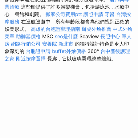
業治療
這些船提供了許多娛樂機會，包括游泳池，水療中
心，餐館和劇院。
搬家公司費用ptt
護照申請
牙醫
台灣按
摩服務
在巡航巡遊中，所有年齡段都會為他們找到正確的
娛樂形式。
高雄的台胞證辦理指南
辦桌外燴推薦
中式外燴
菜單
助聽器價格
MSC
seo是什麼
Seaview
長照中心 單人
房
網路行銷公司
安養院 新北市
的獨特設計特色是令人印
象深刻的
台胞證申請
buffet外燴價格
360°
台中產後護理
之家
附近按摩選擇
長廊，它以玻璃翼環繞整艘船。