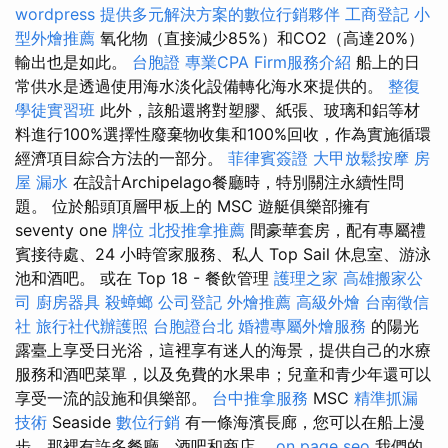
wordpress
提供多元解決方案的數位行銷夥伴
工商登記
小
型外燴推薦
氧化物（直接減少85%）和CO2（高達20%）
輸出也是如此。
台胞證
專業CPA Firm服務介紹
船上的日
常供水是透過使用海水淡化設備轉化海水來提供的。
整復
學徒實習班
此外，該船還將對塑膠、紙張、玻璃和鋁等材
料進行100%選擇性廢棄物收集和100%回收，作為實施循環
經濟項目綜合方法的一部分。
菲律賓簽證
大甲放鬆按摩
房
屋 漏水
在設計Archipelago餐廳時，特別關注永續性問
題。 位於船頭頂層甲板上的 MSC 遊艇俱樂部擁有
seventy one
牌位
北投推拿推薦
間豪華套房，配有專屬禮
賓接待處、24 小時管家服務、私人 Top Sail 休息室、游泳
池和酒吧。 或在 Top 18 - 餐飲管理
護理之家
高雄搬家公
司
廚房器具
殺蟑螂
公司登記
外燴推薦
高級外燴
台南徵信
社
旅行社代辦護照
台胞證台北
婚禮專屬外燴服務
的陽光
露臺上享受日光浴，這裡享有迷人的海景，提供自己的水療
服務和酒吧菜單，以及免費的水果串；兒童和青少年還可以
享受一流的設施和俱樂部。
台中推拿服務
MSC
精準抓漏
技術
Seaside
數位行銷
有一條海濱長廊，您可以在船上漫
步，那裡有許多餐廳、酒吧和商店。
on page seo
我們的