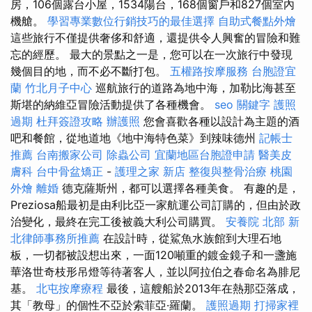
房，106個露台小屋，1534陽台，168個窗戶和827個室內
機艙。
學習專業數位行銷技巧的最佳選擇
自助式餐點外燴
這些旅行不僅提供奢侈和舒適，還提供令人興奮的冒險和難
忘的經歷。 最大的景點之一是，您可以在一次旅行中發現
幾個目的地，而不必不斷打包。
五權路按摩服務
台胞證宜
蘭
竹北月子中心
巡航旅行的道路為地中海，加勒比海甚至
斯堪的納維亞冒險活動提供了各種機會。
seo 關鍵字
護照
過期
杜拜簽證攻略
辦護照
您會喜歡各種以設計為主題的酒
吧和餐館，從地道地《地中海特色菜》到辣味德州
記帳士
推薦
台南搬家公司
除蟲公司
宜蘭地區台胞證申請
醫美皮
膚科
台中骨盆矯正
-
護理之家 新店
整復與整骨治療
桃園
外燴
離婚
德克薩斯州，都可以選擇各種美食。 有趣的是，
Preziosa船最初是由利比亞一家航運公司訂購的，但由於政
治變化，最終在完工後被義大利公司購買。
安養院 北部
新
北律師事務所推薦
在設計時，從鯊魚水族館到大理石地
板，一切都被設想出來，一面120噸重的鍍金鏡子和一盞施
華洛世奇枝形吊燈等待著客人，並以阿拉伯之春命名為腓尼
基。
北屯按摩療程
最後，這艘船於2013年在熱那亞落成，
其「教母」的個性不亞於索菲亞·羅蘭。
護照過期
打掃家裡