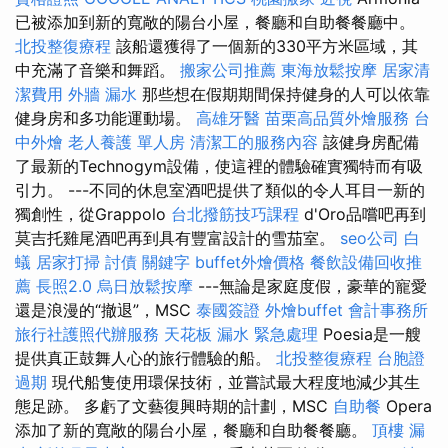
已被添加到新的寬敞的陽台小屋，餐廳和自助餐餐廳中。
北投整復療程
該船還獲得了一個新的330平方米區域，其
中充滿了音樂和舞蹈。
搬家公司推薦
東海放鬆按摩
居家清
潔費用
外牆 漏水
那些想在假期期間保持健身的人可以依靠
健身房和多功能運動場。
高雄牙醫
苗栗高品質外燴服務
台
中外燴
老人養護 單人房
清潔工的服務內容
該健身房配備
了最新的Technogym設備，使這裡的體驗確實獨特而有吸
引力。 ---不同的休息室酒吧提供了類似的令人耳目一新的
獨創性，從Grappolo
台北撥筋技巧課程
d'Oro品嚐吧再到
莫吉托雞尾酒吧再到具有豐富設計的雪茄室。
seo公司
白
蟻
居家打掃
討債
關鍵字
buffet外燴價格
餐飲設備回收推
薦
長照2.0
烏日放鬆按摩
---無論是家庭度假，豪華的寵愛
還是浪漫的“撤退”，MSC
泰國簽證
外燴buffet
會計事務所
旅行社護照代辦服務
天花板 漏水 緊急處理
Poesia是一艘
提供真正鼓舞人心的旅行體驗的船。
北投整復療程
台胞證
過期
現代船隻使用環保技術，並嘗試最大程度地減少其生
態足跡。 多虧了文藝復興時期的計劃，MSC
自助餐
Opera
添加了新的寬敞的陽台小屋，餐廳和自助餐餐廳。
頂樓 漏