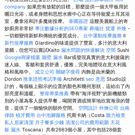
company
如果您有放鬆的目標，那麼提供一個大甲板用於
曬日光浴，或者身體和思想水療中心正在等待寵愛土耳其浴
室，桑拿浴和許多魔術按摩。
泰國簽證
這艘美麗船上的奇
妙廚房非常好
專注數據分析的SEO專家
葬儀社
貨運
外燴
-
一切都變得新鮮和傳統的優質成分。
台中運動按摩服務
Il
新竹按摩服務
Giardino的味道提供了豐富，多汁的意大利
菜餚，但您可以嘗試Kaito
漏水問題的快速解決
空間
Sushi
Google商家檔案
牆壁 漏水
Bar或發現真實的意大利披薩的
迷人線。 客艙和套房舒適，優雅，完美地體現在意大利風
格和風格中。
成立公司
關鍵字搜尋
內飾是由米蘭的
Dordon
推拿證照考試準備
Architetti
seo 意思
Studio設
計的，每個板上顯示的位置的顏色和幾何形狀，這給出了內
部亮度和溫暖。
整骨專業推薦
帶有“海洋視野”的新機艙類
別的小屋為客人提供早餐，喝開胃酒或簡單地欣賞海浪的聲
音，提供了一個愉快的額外空間。
空間設計
外燴公司
台南
律師
植牙費用
台中泡腳服務
托斯卡納（Costa
聽力檢查
私人居家清潔
月子餐多少錢
清潔公司的費用範圍
天花
板 漏水
Toscana）共有2663個小屋，其中包括28個套