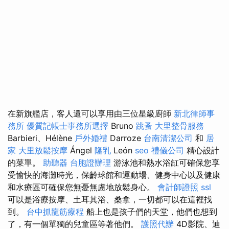
在新旗艦店，客人還可以享用由三位星級廚師
新北律師事
務所
優質記帳士事務所選擇
Bruno
跳蚤
大里整骨服務
Barbieri、Hélène
戶外婚禮
Darroze
台南清潔公司
和
居
家
大里放鬆按摩
Ángel
隆乳
León
seo
禮儀公司
精心設計
的菜單。
助聽器
台胞證辦理
游泳池和熱水浴缸可確保您享
受愉快的海灘時光，保齡球館和運動場、健身中心以及健康
和水療區可確保您無憂無慮地放鬆身心。
會計師證照
ssl
可以是浴療按摩、土耳其浴、桑拿，一切都可以在這裡找
到。
台中抓龍筋療程
船上也是孩子們的天堂，他們也想到
了，有一個單獨的兒童區等著他們。
護照代辦
4D影院、迪