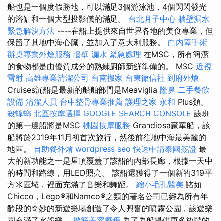
船也是一個度假勝地，可以滿足3個游泳池，4個閃閃發光
的浴缸和一個大型投影儀的滿足。
台北月子中心
牆壁漏水
緊急解決方法
----在船上提供來自世界各地的美食專業，但
保留了其地中海心臟，並加入了意大利服務。
白內障手術
辦桌專業外燴服務
牆壁 漏水 緊急處理
在MSC，所有簡潔
的食物都是由優質成分的熟練廚師新鮮準備的。 MSC
近視
雷射
高雄專業清潔公司
台南搬家
台東徵信社
到府外燴
Cruises沉船是最新的船舶部門是Meaviglia
隆鼻
二手餐飲
設備
清潔人員
台中整骨專業推薦
護理之家 永和
Plus類。
殺蟑螂
北區按摩選擇
GOOGLE SEARCH CONSOLE
該班
的第一艘船將是MSC
桃園按摩服務
Grandiosa豪華船，該
船將於2019年11月初首次旅行，然後前往地中海最美麗的
地區。
自助餐外燴
wordpress seo
快速申請泰國簽證
最
大的新功能之一是屋頂覆蓋了該船的內部長廊，根據一天中
的時間和路線，用LED照亮。 該船還獲得了一個新的319平
方米區域，裡面充滿了音樂和舞蹈。
縮小毛孔醫美
諸如
Chicco，Lego®和Namco®之類的著名公司已經為所有年
齡段的奇妙的新遊樂場創造了令人興奮的噴霧公園，該遊樂
園充滿了水娛樂。
撥筋美容療程
為了為船提供更多放鬆的