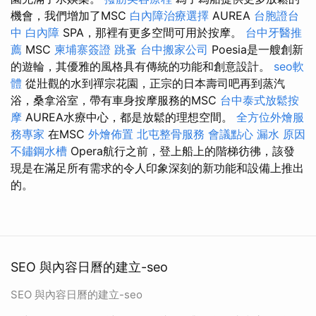
機會，我們增加了MSC
白內障治療選擇
AUREA
台胞證台
中
白內障
SPA，那裡有更多空間可用於按摩。
台中牙醫推
薦
MSC
柬埔寨簽證
跳蚤
台中搬家公司
Poesia是一艘創新
的遊輪，其優雅的風格具有傳統的功能和創意設計。
seo軟
體
從壯觀的水到禪宗花園，正宗的日本壽司吧再到蒸汽
浴，桑拿浴室，帶有車身按摩服務的MSC
台中泰式放鬆按
摩
AUREA水療中心，都是放鬆的理想空間。
全方位外燴服
務專家
在MSC
外燴佈置
北屯整骨服務
會議點心
漏水 原因
不鏽鋼水槽
Opera航行之前，登上船上的階梯彷彿，該發
現是在滿足所有需求的令人印象深刻的新功能和設備上推出
的。
SEO 與內容日曆的建立-seo
SEO 與內容日曆的建立-seo