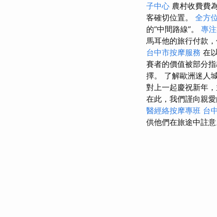
子中心
農村收費費為1
客確切位置。
全方
的“中間路線”。
專注
馬耳他的旅行付款，
台中市按摩服務
在
賽者的價值被部分指
擇。 了解歐洲迷人
對上一起慶祝新年
在此，我們謹向親
醫經絡按摩專班
台
供他們在旅途中註