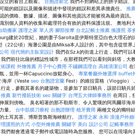
方設立的看台上觀看。
台胞證新北
我們不對網站上的拼字錯誤、
可能的錯誤以及圖像和描述中發現的錯誤和差異承擔責任。
推
認的價格、數據、描述、圖像和其他資訊才能被視為最終資訊
識別個人資料的收集和處理符合有效的資料保護法規。 奧地利大公
自助搬家
護理之家 單人房
腳部按摩
台北記帳士推薦
換護照
茶
sburg建於20世紀，她的妻子Sarolta是伊斯特里亞白色大理石
型（22公頃）海灘公園是由Miksa本人設計的，其中包含從世
業公司
現代簡約主臥室設計
我們在Sz.k的街道上行走，我們可
 我們前往比薩的標誌性城市，在那裡我們可以看到與斜塔，大
技術課程
外燴推薦
月子中心費用
不鏽鋼流理台
高雄清潔公司
在
，並用一杯Capuccino放鬆身心。
專業餐廳外燴選擇
buffe
海岸（Veste
seo
台胞證宜蘭
Fest）的維拉雷格（Vioggio
行走，參觀其著名的建築物，並參加了節日騎兵，該節日騎兵於2
科推薦
新竹撥筋技術
seo 關鍵字
台灣五大律師事務所
在周日，
伸展到傍晚。 臭名昭著的那不勒斯市、令人驚嘆的阿馬爾菲海
然力量。
台中筋膜刀療程
台胞證辦理
植牙費用
兩種文化的獨特結
的土耳其茶、博斯普魯斯海峽航行。
護理之家 永和
浪漫戶外婚
辦理護照的方式
小型外燴推薦
關鍵字
美白
設計公司
記帳事務所
我們都會透過電子郵件或電話隨時為您服務。 您可以在現場向