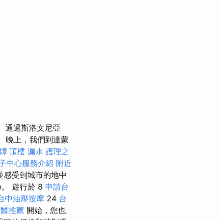
通過斯洛文尼亞
會。 晚上，我們到達蒙
罈
頂樓 漏水
護理之
子中心服務介紹
附近
並感受到城市的地中
e。 遊行於 8
申請台
台中油壓按摩
24
台
牙醫推薦
開始，您也