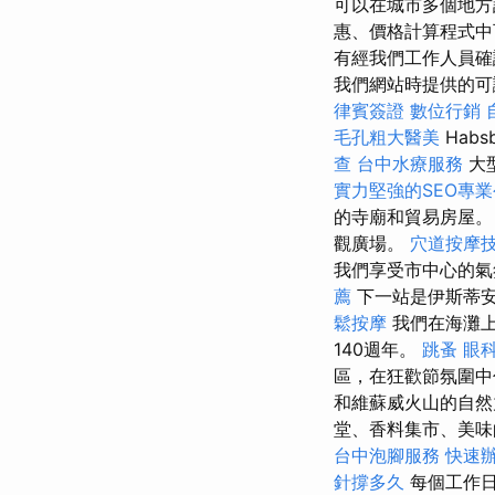
可以在城市多個地
惠、價格計算程式中
有經我們工作人員確
我們網站時提供的可
律賓簽證
數位行銷
毛孔粗大醫美
Hab
查
台中水療服務
大
實力堅強的SEO專
的寺廟和貿易房屋。
觀廣場。
穴道按摩
我們享受市中心的氣氛
薦
下一站是伊斯蒂安·
鬆按摩
我們在海灘上
140週年。
跳蚤
眼
區，在狂歡節氛圍中
和維蘇威火山的自
堂、香料集市、美味
台中泡腳服務
快速
針撐多久
每個工作日