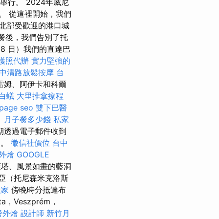
行。 2024年威尼
行。 從這裡開始，我們
北部受歡迎的港口城
早餐後，我們告別了托
28 日）我們的直達巴
護照代辦
實力堅強的
中清路放鬆按摩
台
雷姆、阿伊卡和科爾
白蟻
大里推拿療程
page seo
雙下巴醫
！
月子餐多少錢
私家
期透過電子郵件收到
客。
徵信社價位
台中
外燴
GOOGLE
萊塔、風景如畫的藍洞
亞（托尼森米克洛斯
搬家
傍晚時分抵達布
Veszprém，
餐外燴
設計師
新竹月