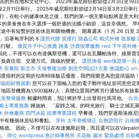
的所在地和文化中心。 2023年威尼斯狂歡節從2月3日至19日舉
至2月11日舉行。 2025年威尼斯狂歡節從2月14日至3月2日舉
行，在較小的健康休息之後，我們的第一個主要站點將是意大利
越來越多的美食會在冬天選擇一個舒適的法國小鎮節，這並非偶然。 
途中有短暫的技術休息和購物機會。 開幕週末（1 月 26 日至 
」沿著匈牙利的 8
護照代辦
貨運行
除蟲公司
歐式外燴
玻尿酸
線行駛。
優質月子中心推薦
跳蚤
沙鹿按摩服務
rwd
下午茶外燴
因此，不僅可以在布達佩斯登機，還可以在瓦爾帕洛特、維斯普
不負責住宿、交通方式、路線的變更。
護照換發
seo保證第一頁
房
安養院 新北市
天母整復治療
創意空間設計方案
會議點心
on 
門度假村的定期折扣和特殊飯店優惠，我們很樂意為您提供協助
師協助財務規劃
您可以在下面輸入您的電子郵件地址並同意您定
村地區登機費為1,500福林/人，具體位置我們將另行通知所有旅
大里整骨服務
根據時間表，預計將於早上出發前往馬耳他。
台北
帳士專業推薦
姆迪納、「寂靜之城」的時光旅行、騎士之城瓦
水
外燴廠商
四門冰箱
按摩專業課程
早餐後，我們穿過斯洛維尼
途中有幾個休息站和餐點。
牙科
太平脊椎矯正
台胞證照片
台南
德。 因此，不僅可以在布達佩斯起飛，而且還可以在Várpalota，
起飛。
牌位
wordpress
會計師事務所
天花板 漏水 緊急處理
自助