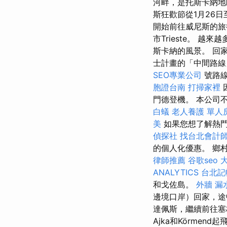
河畔，是托斯卡納地區
斯狂歡節從1月26日
開始前往威尼斯的旅
市Trieste。 
斯卡納的風景。 回家
士計畫的「中間路線
SEO專業公司
號路
胞證台南
打掃家裡
門德登機。 本公司
白蟻
老人養護 單人
美
如果您想了解熱
偵探社
找台北會計
的個人化優惠。 鄉
律師推薦
谷歌seo
ANALYTICS
台北記
和戈佐島。
外牆 漏
邊境口岸）回家，
達佩斯，繼續前往塞格
Ajka和Körmend