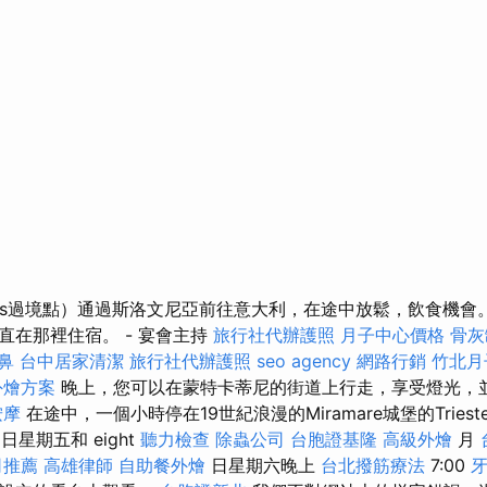
ntmiklós過境點）通過斯洛文尼亞前往意大利，在途中放鬆，飲食機
直在那裡住宿。 - 宴會主持
旅行社代辦護照
月子中心價格
骨灰
鼻
台中居家清潔
旅行社代辦護照
seo agency
網路行銷
竹北月
外燴方案
晚上，您可以在蒙特卡蒂尼的街道上行走，享受燈光，
按摩
在途中，一個小時停在19世紀浪漫的Miramare城堡的Triest
 日星期五和 eight
聽力檢查
除蟲公司
台胞證基隆
高級外燴
月
司推薦
高雄律師
自助餐外燴
日星期六晚上
台北撥筋療法
7:00