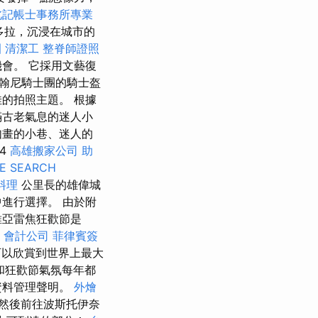
北記帳士事務所專業
多拉，沉浸在城市的
園
清潔工
整脊師證照
會。 它採用文藝復
翰尼騎士團的騎士盔
的拍照主題。 根據
滿古老氣息的迷人小
如畫的小巷、迷人的
 4
高雄搬家公司
助
E SEARCH
料理
公里長的雄偉城
進行選擇。 由於附
維亞雷焦狂歡節是
會計公司
菲律賓簽
可以欣賞到世界上最大
和狂歡節氣氛每年都
資料管理聲明。
外燴
然後前往波斯托伊奈