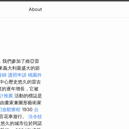
About
，我們參加了維亞雷
來義大利最盛大的節
骨師
護照申請
桃園外
中心歷史悠久的雷吉
度的逐年增長，它被
計推薦
活動的標誌是
由畫家兼圖形藝術家
刀放鬆療程
1930
台
言花車遊行。
法令紋
悠久的城市位於阿諾