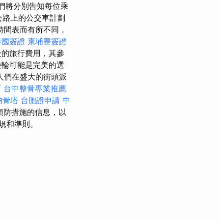
我們將分別告知每位乘
公路上的公交車計劃
時間表而有所不同，
泰國簽證
柬埔寨簽證
段的旅行費用，其參
遊輪可能是完美的選
人們在盛大的街頭派
店
台中整骨專業推薦
納骨塔
台胞證申請
中
預防措施的信息，以
規和準則。