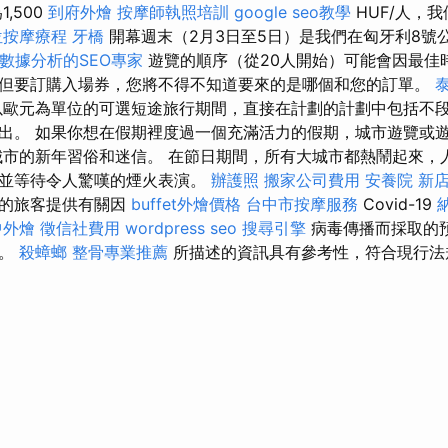
,500
到府外燴
按摩師執照培訓
google seo教學
HUF/人，
位按摩療程
牙橋
開幕週末（2月3日至5日）是我們在匈牙利8號
數據分析的SEO專家
遊覽的順序（從20人開始）可能會因最佳
但要訂購入場券，您將不得不知道要來的是哪個和您的訂單。
以歐元為單位的可選短途旅行期間，直接在計劃的計劃中包括不
出。 如果你想在假期裡度過一個充滿活力的假期，城市遊覽或
城市的新年習俗和迷信。 在節日期間，所有大城市都熱鬧起來，
，並等待令人驚嘆的煙火表演。
辦護照
搬家公司費用
安養院 新
愛的旅客提供有關因
buffet外燴價格
台中市按摩服務
Covid-19
中外燴
徵信社費用
wordpress seo
搜尋引擎
病毒傳播而採取的
意。
殺蟑螂
整骨專業推薦
所描述的資訊具有參考性，符合現行法