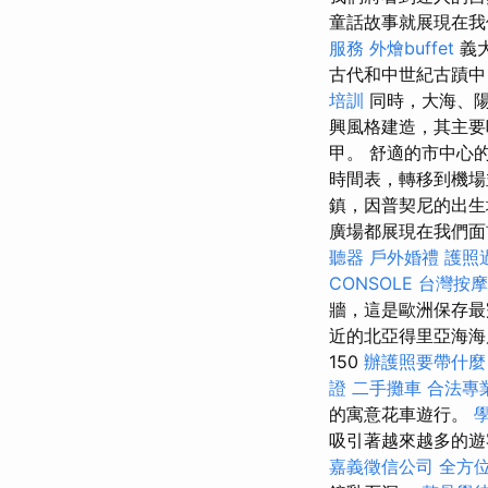
童話故事就展現在我
服務
外燴buffet
義
古代和中世紀古蹟
培訓
同時，大海、
興風格建造，其主要
甲。 舒適的市中心
時間表，轉移到機場
鎮，因普契尼的出生
廣場都展現在我們面前。
聽器
戶外婚禮
護照
CONSOLE
台灣按
牆，這是歐洲保存最
近的北亞得里亞海海
150
辦護照要帶什麼
證
二手攤車
合法專
的寓意花車遊行。
吸引著越來越多的遊
嘉義徵信公司
全方