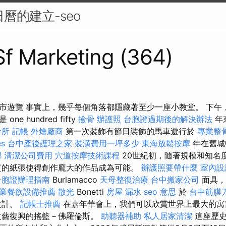
日曆的建立-seo
 Sf Marketing (364)
市遊覽 事實上，幾乎每個角落都隱藏著至少一座小教堂。 下午
e hundred fifty
撿骨
辦護照
台胞證過期後的解決辦法
年
診所
記帳
外燴廠商
第一次裝飾有節日裝飾的馬車遊行於
專業整
es
台中產後護理之家
裝潢費用一坪多少
東海放鬆按摩
年在舊城
螂
清潔公司費用
穴道按摩技術課程
20世紀初，隨著規模和知名
質的紙張使得創作龐大的作品成為可能。
辦護照要帶什麼
室內設
台胞證辦理指南
Burlamacco
天母整復治療
台中搬家公司
面具，
業餐飲設備推薦
散光
Bonetti
房屋 漏水
seo 意思
於
台中筋膜
設計。
記帳士推薦
在嘉年華會上，我們可以欣賞世界上最大的寓
文藝復興的搖籃－佛羅倫斯。
助聽器補助
私人居家清潔
這座歷史