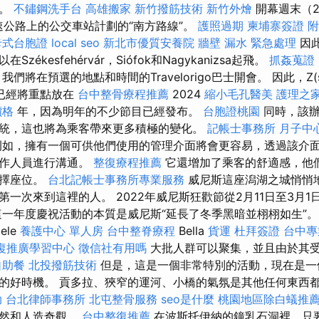
付。
不鏽鋼洗手台
高雄搬家
新竹撥筋技術
新竹外燴
開幕週末（2
速公路上的公交車站計劃的“南方路線”。
護照過期
柬埔寨簽證
附
卡式台胞證
local seo
新北市優質安養院
牆壁 漏水 緊急處理
因
ékesfehérvár，Siófok和Nagykanizsa起飛。
抓姦蒐證
們將在預選的地點和時間的Travelorigo巴士開會。 因此，Z(s)e
已經將重點放在
台中整骨療程推薦
2024
縮小毛孔醫美
護理之家
價格
年，因為明年的不少節目已經發布。
台胞證桃園
同時，該辦
統，這也將為乘客帶來更多積極的變化。
記帳士事務所
月子中
如，擁有一個可供他們使用的管理介面將會更容易，透過該介
工作人員進行溝通。
整復療程推薦
它還增加了乘客的舒適感，他
選擇座位。
台北記帳士事務所專業服務
威尼斯這座潟湖之城悄悄
一次來到這裡的人。 2022年威尼斯狂歡節從2月11日至3月1
一年度慶祝活動的本質是威尼斯“延長了冬季黑暗並栩栩如生”
iele
養護中心 單人房
台中整脊療程
Bella
貨運
杜拜簽證
台中專
復推廣學習中心
徵信社有用嗎
大批人群可以聚集，並且由於其
自助餐
北投撥筋技術
但是，這是一個非常特別的活動，現在是一
的好時機。 貢多拉、狹窄的運河、小橋的氣氛是其他任何東西
助
台北律師事務所
北屯整骨服務
seo是什麼
桃園地區除白蟻推
自然和人造奇觀。
台中整復推薦
在波斯托伊納的鐘乳石洞裡，只