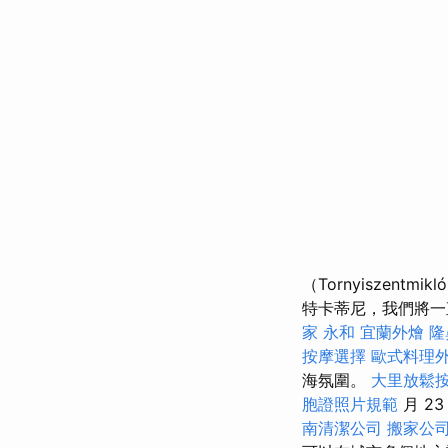
（Tornyisze
特卡蒂尼，我們將一
家 永和
宜蘭外燴
隆
按摩選擇
歐式料理
海氛圍。
大里放鬆
胞證照片規範
月 23
南清潔公司
搬家公