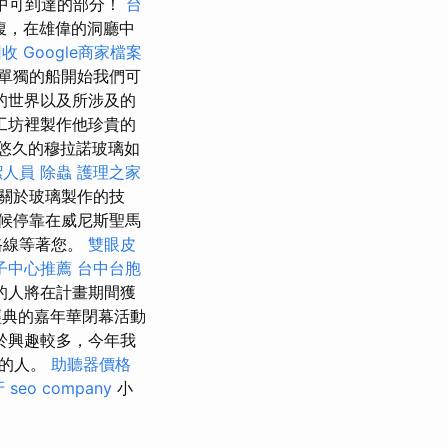
其中可到達的部分！
台
腹，在雄偉的洞廳中
回收
Google商家檔案
單獨的船開始我們可
的世界以及所涉及的
工坊裡製作他珍貴的
悠久的穆拉諾玻璃如
潔人員
除蟲
護理之家
關於玻璃製作的技
候停靠在威尼斯聖馬
路線等著您。
雙眼皮
子中心推薦
台中台胞
的人將在計畫期間獲
經典的嘉年華閉幕活動
於興趣較多，今年我
群的人。
助聽器價格
牙
seo company
小