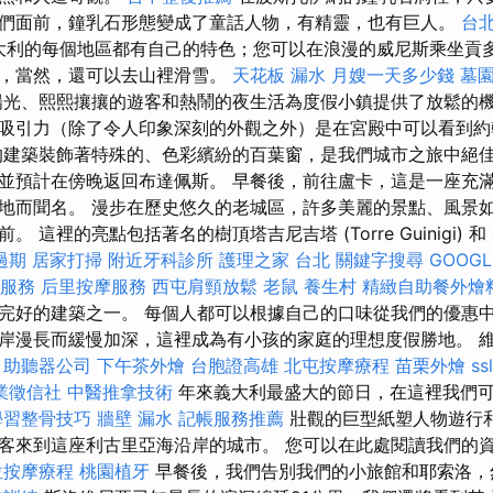
們面前，鐘乳石形態變成了童話人物，有精靈，也有巨人。
台
大利的每個地區都有自己的特色；您可以在浪漫的威尼斯乘坐貢
中，當然，還可以去山裡滑雪。
天花板 漏水
月嫂一天多少錢
墓
陽光、熙熙攘攘的遊客和熱鬧的夜生活為度假小鎮提供了放鬆的機
吸引力（除了令人印象深刻的外觀之外）是在宮殿中可以看到約
的建築裝飾著特殊的、色彩繽紛的百葉窗，是我們城市之旅中絕佳
並預計在傍晚返回布達佩斯。 早餐後，前往盧卡，這是一座充
地而聞名。 漫步在歷史悠久的老城區，許多美麗的景點、風景
 這裡的亮點包括著名的樹頂塔吉尼吉塔 (Torre Guinigi) 和
過期
居家打掃
附近牙科診所
護理之家 台北
關鍵字搜尋
GOOGL
摩服務
后里按摩服務
西屯肩頸放鬆
老鼠
養生村
精緻自助餐外燴
完好的建築之一。 每個人都可以根據自己的口味從我們的優惠中
岸漫長而緩慢加深，這裡成為有小孩的家庭的理想度假勝地。 
助聽器公司
下午茶外燴
台胞證高雄
北屯按摩療程
苗栗外燴
ssl
業徵信社
中醫推拿技術
年來義大利最盛大的節日，在這裡我們
學習整骨技巧
牆壁 漏水
記帳服務推薦
壯觀的巨型紙塑人物遊行
客來到這座利古里亞海沿岸的城市。 您可以在此處閱讀我們的
位按摩療程
桃園植牙
早餐後，我們告別我們的小旅館和耶索洛，