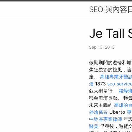
SEO 與內容
Je Tall
Sep 13, 2013
假期期間的遊輪和城
焦狂歡節的旋風，這是 on
慶。
高雄專業牙醫
燴
1873
seo servic
亞大街舉行。
殺蟑
移至海濱長廊。 輕
未來主義的
高雄的
外燴佈置
Uberto
專
中地區專業律師
年
醫美
早餐後，遊覽