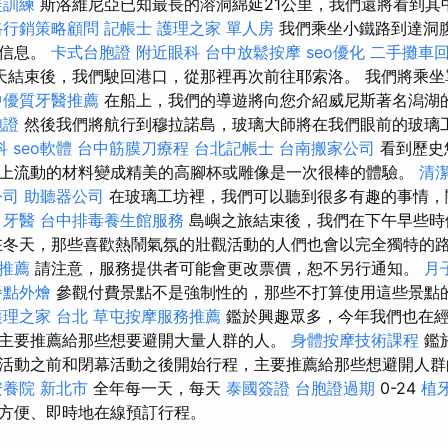
徒訓練
斯洛維尼亞已知最長的溶洞綿延21公里，我們還將看到
路行銷策略顧問
記帳士
護理之家 單人房
我們乘坐小鐵路到達洞
的信息。
卡式台胞證
附近眼科
台中放鬆按摩
seo優化
二手攤車
天結束後，我們駛回港口，從那裡再次前往耶索洛。 我們將乘坐
中優質牙醫推薦
在船上，我們的導遊將向您介紹威尼斯著名潟湖
胞證
然後我們將航行到穆拉諾島，玻璃大師將在我們眼前的玻璃
科
seo軟體
台中筋膜刀療程
台北記帳士
台南搬家公司
看到歷史
上流動的材料變成精美的高腳杯或雕像是一次很棒的體驗。
清
公司
助聽器公司
在玻璃工坊裡，我們可以聽到很多有趣的事情，
。
牙醫
台中排毒養生館服務
島嶼之旅結束後，我們在下午早些時
在冬天，那些喜歡熱鬧氣氛的壯觀活動的人們也會以完全獨特的
的推薦
請注意，服務提供者可能會更改票價，恕不另行通知。
月
餐點外燴
參觀付費景點不是強制性的，那些不打算使用這些景點
護理之家 台北
草屯按摩服務推薦
鑑於興趣眾多，今年我們也在
主要推薦給那些想要避開大量人群的人。
身體按摩技術課程
鑑
活動之前和閉幕活動之後開始行程，主要推薦給那些想避開人
安養院 新北市
全年每一天，每天
泰國簽證
台胞證過期
0-24
植
方便、即時地在線預訂行程。