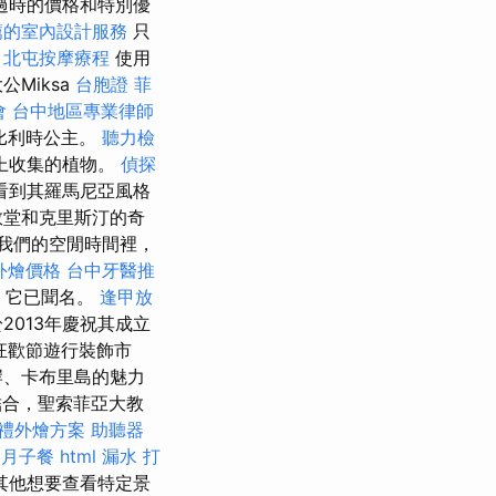
過時的價格和特別優
薦的室內設計服務
只
。
北屯按摩療程
使用
Miksa
台胞證
菲
會
台中地區專業律師
的比利時公主。
聽力檢
界上收集的植物。
偵探
以看到其羅馬尼亞風格
教堂和克里斯汀的奇
我們的空閒時間裡，
t外燴價格
台中牙醫推
），它已聞名。
逢甲放
013年慶祝其成立
狂歡節遊行裝飾市
岸、卡布里島的魅力
合，聖索菲亞大教
禮外燴方案
助聽器
月子餐
html
漏水 打
其他想要查看特定景