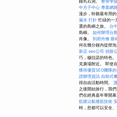
鐘乳石洞。
整骨學
中月子中心
專業網
漫步，聆聽最有用
漏水 打針
忙碌的一
選的島嶼之旅。
台
島嶼。
如何辦理台
肖像。
到府外燴
眼
何在幾分鐘內從燈泡
新店
seo公司
偵探
巧，穆拉諾的特色
克廣場附近。 即使
獲得優質SEO團隊
證辦理資訊
自助式
得自由活動時間。
之後開始旅行，我們
們在經典嘉年華開幕
筋膜沾黏撥筋技術
時，您都可以安全、