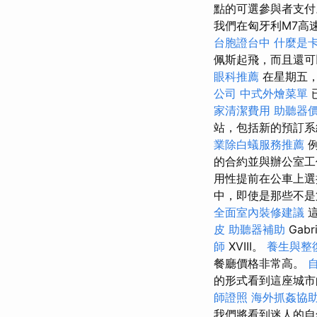
點的可選參與者支
我們在匈牙利M7高
台胞證台中
什麼是
佩斯起飛，而且還可以在Sz
眼科推薦
在星期五，我
公司
中式外燴菜單
家清潔費用
助聽器
站，包括新的預訂系
業除白蟻服務推薦
例
的合約並與辦公室
用性提前在公車上
中，即使是那些不是第
全面室內裝修建議
這
皮
助聽器補助
Gabr
師
XVIII。
養生與整
餐廳價格非常高。
的形式看到這座城市
師證照
海外抓姦協
我們將看到迷人的