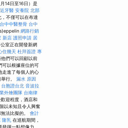
月14日至16日）是
近牙醫
安養院 北部
此，不僅可以在布達
台中中醫整骨
台中
ppelin
網路行銷
 新店
護照申請
居
公室正在開發新網
心住幾天
杜拜簽證
專
面他們可以回顧以前
們可以根據座位的可
地走進了每個人的心
日舉行。
漏水 原因
。
台胞證台北
音波拉
業外燴團隊
台南律
受歡迎程度，酒店和
個以未知且令人興奮
都無法比擬的。
會計
薦
隆乳
在巡航期間，
要發揮一點想像力，