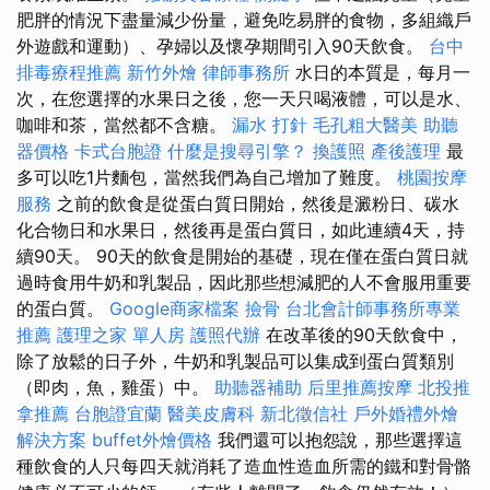
肥胖的情況下盡量減少份量，避免吃易胖的食物，多組織戶
外遊戲和運動）、孕婦以及懷孕期間引入90天飲食。
台中
排毒療程推薦
新竹外燴
律師事務所
水日的本質是，每月一
次，在您選擇的水果日之後，您一天只喝液體，可以是水、
咖啡和茶，當然都不含糖。
漏水 打針
毛孔粗大醫美
助聽
器價格
卡式台胞證
什麼是搜尋引擎？
換護照
產後護理
最
多可以吃1片麵包，當然我們為自己增加了難度。
桃園按摩
服務
之前的飲食是從蛋白質日開始，然後是澱粉日、碳水
化合物日和水果日，然後再是蛋白質日，如此連續4天，持
續90天。 90天的飲食是開始的基礎，現在僅在蛋白質日就
過時食用牛奶和乳製品，因此那些想減肥的人不會服用重要
的蛋白質。
Google商家檔案
撿骨
台北會計師事務所專業
推薦
護理之家 單人房
護照代辦
在改革後的90天飲食中，
除了放鬆的日子外，牛奶和乳製品可以集成到蛋白質類別
（即肉，魚，雞蛋）中。
助聽器補助
后里推薦按摩
北投推
拿推薦
台胞證宜蘭
醫美皮膚科
新北徵信社
戶外婚禮外燴
解決方案
buffet外燴價格
我們還可以抱怨說，那些選擇這
種飲食的人只每四天就消耗了造血性造血所需的鐵和對骨骼