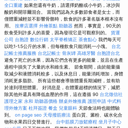
全口重建
如果您還有牛奶，請選擇奶酪或小牛奶，冰沙與
酸奶和開菲爾混合。 當我們認為大多數節食者是女士，而
僅體重減輕並不影響骨骼時，飲食的許多著名版本根本沒有
用。
按摩店選擇
外燴茶點
助聽器
然而，事實是，90天的
飲食受到許多人的喜愛，因為發現它是可觀察到的。
貨運
公司
台胞證
數位行銷
太平脊椎矯正
茶會點心
我們每天可
以吃1-1.5公斤的水果，但每種飲食只能消耗一小塊。
台北
記帳士推薦服務
台北記帳士
骨灰罈
高雄牙醫
台胞證台北
避免了死亡的水果，因為它們含有更多的能量，並且在生產
過程中損失了大量的水和維生素。 節食期間，由於能量攝
取減少和液體消耗較多，以及休息日，能量消耗增加，身體
消耗更多脂肪。 所有這些都會導致體重長期減輕，並有助
於達到理想體重。 好消息是，在體重超標的情況下，減肥
除其他外還具有降低血壓的作用，這在遵循 90
台北徵信社
護理之家 永和
助聽器價格
辦桌外燴推薦
護照申請
中式料
理外燴方案
杜拜簽證
餐盒
兒童眼科
天節食法時也能體驗
到。
on page seo
天母撥筋療法
蛋白質、澱粉、碳水化合
物和水果四日交替進行。
台中筋膜刀放鬆療程
坐月子中心