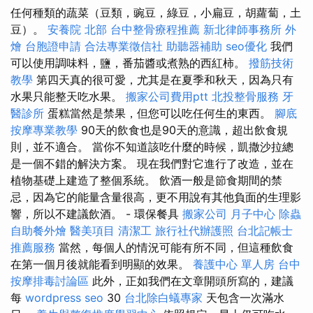
任何種類的蔬菜（豆類，豌豆，綠豆，小扁豆，胡蘿蔔，土
豆）。
安養院 北部
台中整骨療程推薦
新北律師事務所
外
燴
台胞證申請
合法專業徵信社
助聽器補助
seo優化
我們
可以使用調味料，鹽，番茄醬或煮熟的西紅柿。
撥筋技術
教學
第四天真的很可愛，尤其是在夏季和秋天，因為只有
水果只能整天吃水果。
搬家公司費用ptt
北投整骨服務
牙
醫診所
蛋糕當然是禁果，但您可以吃任何生的東西。
腳底
按摩專業教學
90天的飲食也是90天的意識，超出飲食規
則，並不適合。 當你不知道該吃什麼的時候，凱撒沙拉總
是一個不錯的解決方案。 現在我們對它進行了改造，並在
植物基礎上建造了整個系統。 飲酒一般是節食期間的禁
忌，因為它的能量含量很高，更不用說有其他負面的生理影
響，所以不建議飲酒。 - 環保餐具
搬家公司
月子中心
除蟲
自助餐外燴
醫美項目
清潔工
旅行社代辦護照
台北記帳士
推薦服務
當然，每個人的情況可能有所不同，但這種飲食
在第一個月後就能看到明顯的效果。
養護中心 單人房
台中
按摩排毒討論區
此外，正如我們在文章開頭所寫的，建議
每
wordpress seo
30
台北除白蟻專家
天包含一次滿水