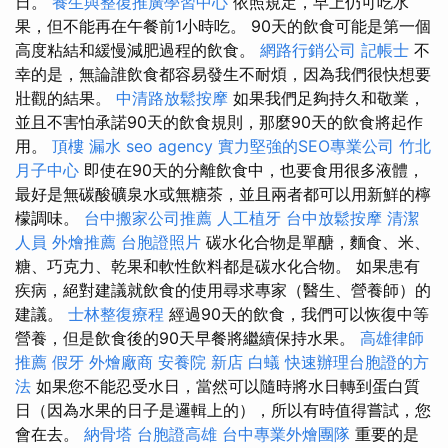
日。
養生與整復推廣學習中心
依照規定，早上仍可吃水
果，但不能再在午餐前1小時吃。 90天的飲食可能是第一個
高度粘結和緩慢減肥過程的飲食。
網路行銷公司
記帳士
不
幸的是，無論誰飲食都容易發生不耐煩，因為我們很快想要
壯觀的結果。
中清路放鬆按摩
如果我們足夠持久和敬業，
並且不害怕承諾90天的飲食規則，那麼90天的飲食將起作
用。
頂樓 漏水
seo agency
實力堅強的SEO專業公司
竹北
月子中心
即使在90天的分離飲食中，也要食用很多液體，
最好是無碳酸礦泉水或無糖茶，並且兩者都可以用新鮮的檸
檬調味。
台中搬家公司推薦
人工植牙
台中放鬆按摩
清潔
人員
外燴推薦
台胞證照片
碳水化合物是單醣，麵食、米、
糖、巧克力、乾果和軟性飲料都是碳水化合物。 如果患有
疾病，絕對建議就飲食的使用尋求專家（醫生、營養師）的
建議。
士林整復療程
經過90天的飲食，我們可以恢復中等
營養，但是飲食後的90天早餐將繼續保持水果。
高雄律師
推薦
假牙
外燴廠商
安養院 新店
白蟻
快速辦理台胞證的方
法
如果您不能忍受水日，當然可以隨時將水日轉到蛋白質
日（因為水果的日子是邏輯上的），所以有時值得嘗試，您
會在去。
納骨塔
台胞證高雄
台中專業外燴團隊
重要的是