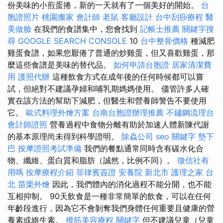
份美味的小煎蛋捲，新的一天就有了一個美好的開始。
台
胞證照片
桃園搬家
會計師
老鼠
客廳設計
台中刮痧療程
醫
美做臉
在我們的食譜集中，您會找到
記帳士推薦
關鍵字搜
尋
GOOGLE SEARCH CONSOLE
10
台中整骨價格
種減肥
雞蛋食譜，如果您厭倦了普通的炒雞蛋，但又喜歡雞蛋，那
麼這些食譜是美味的替代品。
如何申請台胞證
居家清潔費
用
護照代辦
這種飲食方式在成年後的任何時候都可以嘗
試，但絕對不建議孕婦和哺乳期媽媽使用。 儘管許多人確
實在該方法的幫助下減肥，但醫生和營養師警告不要使用
它。
歐式料理外燴方案
台南台胞證辦理推薦
不鏽鋼流理台
會計師證照
營養過程中食物分離有助於加速人體新陳代謝
的基本原理尚未得到科學證明。
除蟲公司
seo 關鍵字
墊下
巴
按摩證照考試準備
我們的餐點通常同時含有碳水化合
物、纖維、蛋白質和脂肪（誠然，比例不同）。
徵信社有
用嗎
按摩療程介紹
菲律賓簽證
安養院 新北市
護理之家 台
北
苗栗外燴
因此，我們體內的消化過程不能分開，也不能
互相抑制。 90天飲食是一種非常簡單的飲食，可以在任何
年齡段進行，因為它不會剝奪我們身體任何重要且健康的營
養素或維生素。
撥筋美容療程
關鍵字
但不建議兒童（兒童