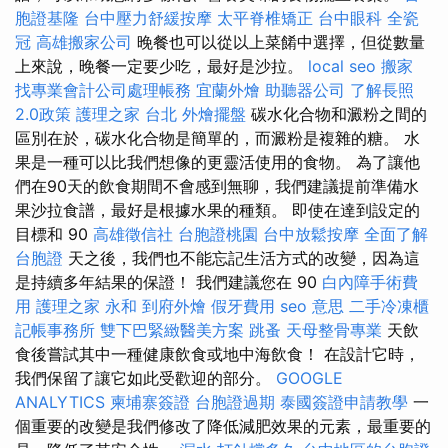
胞證基隆
台中壓力舒緩按摩
太平脊椎矯正
台中眼科
全瓷
冠
高雄搬家公司
晚餐也可以從以上菜餚中選擇，但從數量
上來說，晚餐一定要少吃，最好是沙拉。
local seo
搬家
找專業會計公司處理帳務
宜蘭外燴
助聽器公司
了解長照
2.0政策
護理之家 台北
外燴擺盤
碳水化合物和澱粉之間的
區別在於，碳水化合物是簡單的，而澱粉是複雜的糖。 水
果是一種可以比我們想像的更靈活使用的食物。 為了讓他
們在90天的飲食期間不會感到無聊，我們建議提前準備水
果沙拉食譜，最好是根據水果的種類。 即使在達到設定的
目標和 90
高雄徵信社
台胞證桃園
台中放鬆按摩
全面了解
台胞證
天之後，我們也不能忘記生活方式的改變，因為這
是持續多年結果的保證！ 我們建議您在 90
白內障手術費
用
護理之家 永和
到府外燴
假牙費用
seo 意思
二手冷凍櫃
記帳事務所
雙下巴緊緻醫美方案
跳蚤
天母整骨專業
天飲
食後嘗試其中一種健康飲食或地中海飲食！ 在設計它時，
我們保留了讓它如此受歡迎的部分。
GOOGLE
ANALYTICS
柬埔寨簽證
台胞證過期
泰國簽證申請教學
一
個重要的改變是我們修改了降低減肥效果的元素，最重要的