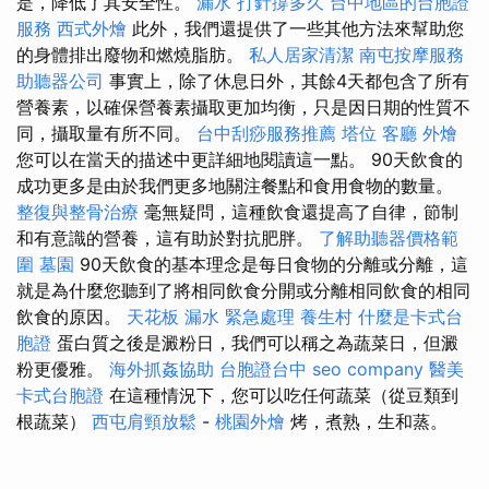
是，降低了其安全性。
漏水 打針撐多久
台中地區的台胞證
服務
西式外燴
此外，我們還提供了一些其他方法來幫助您
的身體排出廢物和燃燒脂肪。
私人居家清潔
南屯按摩服務
助聽器公司
事實上，除了休息日外，其餘4天都包含了所有
營養素，以確保營養素攝取更加均衡，只是因日期的性質不
同，攝取量有所不同。
台中刮痧服務推薦
塔位
客廳
外燴
您可以在當天的描述中更詳細地閱讀這一點。 90天飲食的
成功更多是由於我們更多地關注餐點和食用食物的數量。
整復與整骨治療
毫無疑問，這種飲食還提高了自律，節制
和有意識的營養，這有助於對抗肥胖。
了解助聽器價格範
圍
墓園
90天飲食的基本理念是每日食物的分離或分離，這
就是為什麼您聽到了將相同飲食分開或分離相同飲食的相同
飲食的原因。
天花板 漏水 緊急處理
養生村
什麼是卡式台
胞證
蛋白質之後是澱粉日，我們可以稱之為蔬菜日，但澱
粉更優雅。
海外抓姦協助
台胞證台中
seo company
醫美
卡式台胞證
在這種情況下，您可以吃任何蔬菜（從豆類到
根蔬菜）
西屯肩頸放鬆
-
桃園外燴
烤，煮熟，生和蒸。