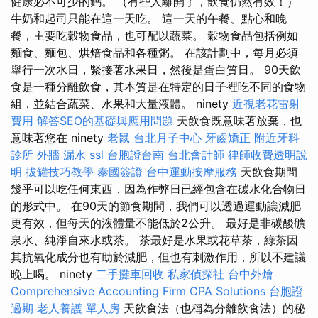
健康必不可少的鈣。 （有些人離開了，飲食仍然有效！）
牛奶和起司只能在這一天吃。 這一天的午餐、點心和晚
餐，主要吃穀物食品，也可配以蔬菜。 穀物食品包括例如
麵食、麵包、烘焙食品和各種粥。 在該計劃中，每月必須
舉行一次水日，緊接著水果日，然後是蛋白質日。 90天飲
食是一種分離飲食，其本質是在特定的日子裡吃不同的食物
組，並結合蔬菜、水果和大量液體。 ninety
近視老花雷射
費用
解答SEO的基礎與應用問題
天飲食既意味著放棄，也
意味著您在 ninety
老鼠
台北月子中心
牙齒矯正
附近牙科
診所
外牆 漏水
ssl
台胞證台南
台北會計師
律師收費透明說
明
拔罐技巧教學
泰國簽證
台中運動按摩服務
天飲食期間
幾乎可以吃任何東西，因為作弊日已經包含在碳水化合物日
的形式中。 在90天的節食期間，我們可以透過運動讓減肥
更有效，但每天的液體量不能低於2公升。 最好是非碳酸礦
泉水、純淨自來水或茶。 茶最好是水果或花草茶，綠茶因
其抗氧化成分也有助於減肥，但也有刺激作用，所以不建議
晚上喝。 ninety
二手攤車回收
私家偵探社
台中外燴
Comprehensive Accounting Firm CPA Solutions
台胞證
過期
老人養護 單人房
天飲食法（也稱為分離飲食法）的秘