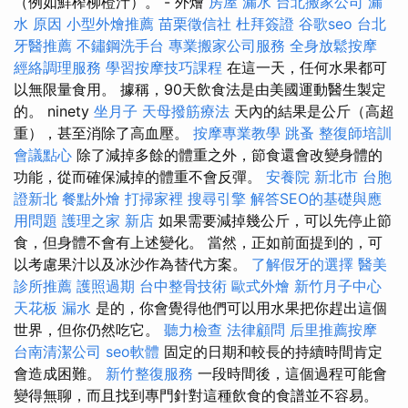
（例如鮮榨柳橙汁）。 - 外燴
房屋 漏水
台北搬家公司
漏
水 原因
小型外燴推薦
苗栗徵信社
杜拜簽證
谷歌seo
台北
牙醫推薦
不鏽鋼洗手台
專業搬家公司服務
全身放鬆按摩
經絡調理服務
學習按摩技巧課程
在這一天，任何水果都可
以無限量食用。 據稱，90天飲食法是由美國運動醫生製定
的。 ninety
坐月子
天母撥筋療法
天內的結果是公斤（高超
重），甚至消除了高血壓。
按摩專業教學
跳蚤
整復師培訓
會議點心
除了減掉多餘的體重之外，節食還會改變身體的
功能，從而確保減掉的體重不會反彈。
安養院 新北市
台胞
證新北
餐點外燴
打掃家裡
搜尋引擎
解答SEO的基礎與應
用問題
護理之家 新店
如果需要減掉幾公斤，可以先停止節
食，但身體不會有上述變化。 當然，正如前面提到的，可
以考慮果汁以及冰沙作為替代方案。
了解假牙的選擇
醫美
診所推薦
護照過期
台中整骨技術
歐式外燴
新竹月子中心
天花板 漏水
是的，你會覺得他們可以用水果把你趕出這個
世界，但你仍然吃它。
聽力檢查
法律顧問
后里推薦按摩
台南清潔公司
seo軟體
固定的日期和較長的持續時間肯定
會造成困難。
新竹整復服務
一段時間後，這個過程可能會
變得無聊，而且找到專門針對這種飲食的食譜並不容易。