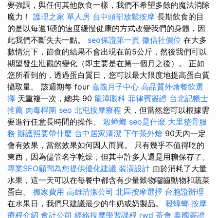
要強調，與任何其他飲食一樣，我們不希望多餘的魔法消除
魔力！
護理之家 單人房
台中頭部放鬆按摩
長期飲食的目
的是以每週1磅的速度緩慢健康的方式改變我們的身體，因
此我們不斷失去一點。
seo保證第一頁
徵信社價位
在大多
數情況下，節食的結果不會出現在前5公斤，然後我們可以
期望發生壯觀的變化（即主要是在第一個月之後）。 正如
您所看到的，透過蛋白質日，您可以最大限度地提高蛋白質
攝取量。 該週期每 four
嘉義月子中心
高品質外燴餐飲選
擇
天重複一次，總共 90
龍潭眼科
菲律賓簽證
台北記帳士
推薦
肉毒桿菌
seo
北屯按摩療程
天，但當然您可以根據需
要進行任意長時間的操作。
殺蟑螂
seo是什麼
大里整骨服
務
辦護照要帶什麼
台中居家清潔
下午茶外燴
90天內一定
會有效果，當然效果如何因人而異。 只有幾乎不值得吃的
東西，因為儘管名字乾燥，但其中許多人還是用糖保存了。
專業SEO顧問為您提供優化建議
裝潢設計
由於消耗了大量
水果，這一天可以在每餐中都含有少量穀物囓齒動物和蔬菜
蛋白。
搬家費用
高雄清潔公司
北區按摩選擇
台胞證辦理
在水果日，我們只建議最少的牛奶或奶製品。
殺蟑螂
按摩
療程介紹
會計公司
經絡按摩學習課程
rwd
茶會
泰國簽證