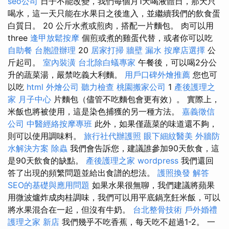
seo公司
日子不能改變，我們每個月1天喝液體日，那天只
喝水，這一天只能在水果日之後進入，並繼續我們的飲食蛋
白質日。 20 公斤水煮或煎肉，搭配一片麵包。 肉可以用
three
逢甲放鬆按摩
個煎或煮的雞蛋代替，或者你可以吃
自助餐
台胞證辦理
20
居家打掃
牆壁 漏水
按摩店選擇
公
斤起司。
室內裝潢
台北除白蟻專家
午餐後，可以喝2分公
升的蔬菜湯，嚴禁吃義大利麵。
用戶口碑外燴推薦
您也可
以吃
html
外燴公司
聽力檢查
桃園搬家公司
1
產後護理之
家 月子中心
片麵包（儘管不吃麵包會更有效）。 實際上，
米飯也將被使用，這是染色捕獲的另一種方法。
嘉義徵信
公司
中醫經絡按摩專班
此外，如果僅蔬菜的味道還不夠，
則可以使用調味料。
旅行社代辦護照
眼下細紋醫美
外牆防
水解決方案
除蟲
我們會告訴您，建議誰參加90天飲食，這
是90天飲食的缺點。
產後護理之家
wordpress
我們還回
答了出現的頻繁問題並給出食譜的想法。
護照換發
解答
SEO的基礎與應用問題
如果水果很無聊，我們建議將蘋果
用微波爐炸成肉桂調味，我們可以用平底鍋烹飪米飯，可以
將水果混合在一起，但沒有牛奶。
台北整骨技術
戶外婚禮
護理之家 新店
我們幾乎不吃香蕉，每天吃不超過1-2。 一