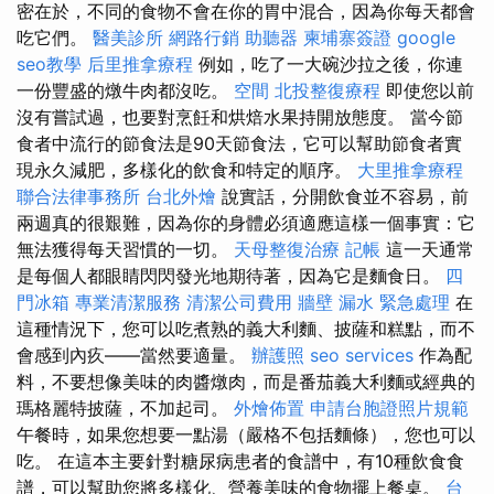
密在於，不同的食物不會在你的胃中混合，因為你每天都會
吃它們。
醫美診所
網路行銷
助聽器
柬埔寨簽證
google
seo教學
后里推拿療程
例如，吃了一大碗沙拉之後，你連
一份豐盛的燉牛肉都沒吃。
空間
北投整復療程
即使您以前
沒有嘗試過，也要對烹飪和烘焙水果持開放態度。 當今節
食者中流行的節食法是90天節食法，它可以幫助節食者實
現永久減肥，多樣化的飲食和特定的順序。
大里推拿療程
聯合法律事務所
台北外燴
說實話，分開飲食並不容易，前
兩週真的很艱難，因為你的身體必須適應這樣一個事實：它
無法獲得每天習慣的一切。
天母整復治療
記帳
這一天通常
是每個人都眼睛閃閃發光地期待著，因為它是麵食日。
四
門冰箱
專業清潔服務
清潔公司費用
牆壁 漏水 緊急處理
在
這種情況下，您可以吃煮熟的義大利麵、披薩和糕點，而不
會感到內疚——當然要適量。
辦護照
seo services
作為配
料，不要想像美味的肉醬燉肉，而是番茄義大利麵或經典的
瑪格麗特披薩，不加起司。
外燴佈置
申請台胞證照片規範
午餐時，如果您想要一點湯（嚴格不包括麵條），您也可以
吃。 在這本主要針對糖尿病患者的食譜中，有10種飲食食
譜，可以幫助您將多樣化、營養美味的食物擺上餐桌。
台