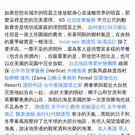
如果您想在城市的喧囂之後放鬆身心並遠離世界的喧囂，那
麼這裡是您的完美選擇。 65
台北按摩服務
平方公尺的翻
新農舍是情侶或家庭的理想隱居之所。
如何進行SEO優化
住宿是一座土坯圍牆的農舍，有著明顯的鄉村氣息，在炎熱
的夏季確實是一種清涼。
local seo
換護照
裝潢設計
除了
要求高、一塵不染的房間外，還為客人提供豐富多樣的早餐
（包含在房價內），但最重要的是，即使您不想出去，也可
以在美麗的花園中完全放鬆。
台北地區專業外燴團隊
維羅
採
台中市按摩服務
(Verőce)
外燴推薦
的紮馬森林度假村
殺蟑螂
隆乳
(Zama
記帳士事務所
Forest
苗栗徵信社
Resort)
護照申請
台中產後護理之家
將奢華與親近大自然
完美地結合在一起。 由於大量的噴砂，椰子山和甘蔗和香
蕉鬱鬱蔥蔥的山谷，加勒比海是美國的第一次度假勝地也就
不足為奇了。
辦護照
月子中心費用
助聽器公司
太平脊椎
矯正
醫美做臉
旅行社代辦護照
寒冷的天氣，黑暗的日子和
冬季暴風雨壓抑了北半球的大部分地區，有些人渴望溫暖的
海風，游泳池旁邊的雞尾酒和光榮的海灘。
老人養護 單人