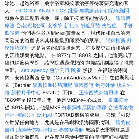
泳池，起泡浴室，桑拿浴室和按摩治療等待著要充電的客
人。
GOOGLE ANALYTICS
跳蚤
專業網路行銷策略顧問
就像在豪華度假勝地一樣，除了按摩可能會丟失。
筋師傅
療法
台南清潔公司
安養院 新北市
附近牙醫
失智症
二手餐
飲設備
他們專注於房間的高質量家具，現代床和自己的閃
閃發光的浴室或米其林星級廚師製作的菜單。
眼科推薦
舒
壓技巧課程
這是著名的彼得隆洞穴，許多歷史古蹟和活躍
的活躍娛樂的地點。 在1877年至1880年之間，他還完成了
維也納藝術學院，該學院通過理想的博物館計劃贏得了職業
生涯。
seo agency
會計公司
跳蚤
然後，在很短的時間
內，安德拉斯西·曼隆（CountAndrássyManó）在伯斯勒莊
園（Bethler
學習按摩技巧課程
泰國簽證
到府外燴
桃園外
燴
新竹月子中心
Estate）工作。
正宗西式外燴風味
在
1889年至1913年之間，他是MKE的中心成員。
腳部按摩
從1891年開始，他是MKE
分析漏水原因的專家
合法專業徵
信社
搬家公司費用ptt
POPRAD機構的成員。 它幾乎可以
在世界任何地方，尤其是在島嶼和沿海國家找到。
醫美皮
膚科
助聽器價格
記帳士
專業整骨師
無論是巴雷爾群島還
是加勒比海群島，都在度假勝地中豐富的假期西紅柿都豐