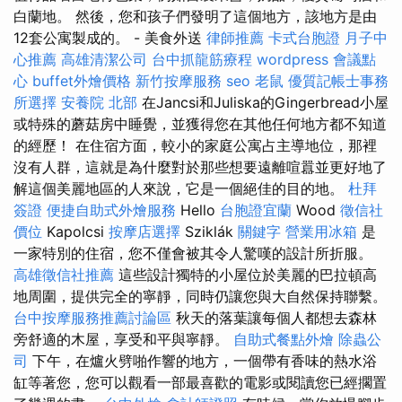
白蘭地。 然後，您和孩子們發明了這個地方，該地方是由
12套公寓製成的。 - 美食外送
律師推薦
卡式台胞證
月子中
心推薦
高雄清潔公司
台中抓龍筋療程
wordpress
會議點
心
buffet外燴價格
新竹按摩服務
seo
老鼠
優質記帳士事務
所選擇
安養院 北部
在Jancsi和Juliska的Gingerbread小屋
或特殊的蘑菇房中睡覺，並獲得您在其他任何地方都不知道
的經歷！ 在住宿方面，較小的家庭公寓占主導地位，那裡
沒有人群，這就是為什麼對於那些想要遠離喧囂並更好地了
解這個美麗地區的人來說，它是一個絕佳的目的地。
杜拜
簽證
便捷自助式外燴服務
Hello
台胞證宜蘭
Wood
徵信社
價位
Kapolcsi
按摩店選擇
Sziklák
關鍵字
營業用冰箱
是
一家特別的住宿，您不僅會被其令人驚嘆的設計所折服。
高雄徵信社推薦
這些設計獨特的小屋位於美麗的巴拉頓高
地周圍，提供完全的寧靜，同時仍讓您與大自然保持聯繫。
台中按摩服務推薦討論區
秋天的落葉讓每個人都想去森林
旁舒適的木屋，享受和平與寧靜。
自助式餐點外燴
除蟲公
司
下午，在爐火劈啪作響的地方，一個帶有香味的熱水浴
缸等著您，您可以觀看一部最喜歡的電影或閱讀您已經擱置