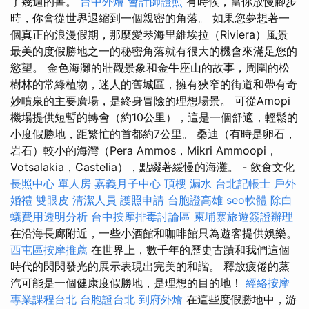
了幾週的書。
台中外燴
會計師證照
有時候，當你放慢腳步
時，你會從世界退縮到一個親密的角落。 如果您夢想著一
個真正的浪漫假期，那麼愛琴海里維埃拉（Riviera）風景
最美的度假勝地之一的秘密角落就有很大的機會來滿足您的
慾望。 金色海灘的壯觀景象和金牛座山的故事，周圍的松
樹林的常綠植物，迷人的舊城區，擁有狹窄的街道和帶有奇
妙噴泉的主要廣場，是終身冒險的理想場景。 可從Amopi
機場提供短暫的轉會（約10公里），這是一個舒適，輕鬆的
小度假勝地，距繁忙的首都約7公里。 桑迪（有時是卵石，
岩石）較小的海灣（Pera Ammos，Mikri Ammoopi，
Votsalakia，Castelia），點綴著緩慢的海灘。 - 飲食文化
長照中心 單人房
嘉義月子中心
頂樓 漏水
台北記帳士
戶外
婚禮
雙眼皮
清潔人員
護照申請
台胞證高雄
seo軟體
除白
蟻費用透明分析
台中按摩排毒討論區
柬埔寨旅遊簽證辦理
在沿海長廊附近，一些小酒館和咖啡館只為遊客提供娛樂。
西屯區按摩推薦
在世界上，數千年的歷史古蹟和我們這個
時代的閃閃發光的展示表現出完美的和諧。 釋放疲倦的蒸
汽可能是一個健康度假勝地，是理想的目的地！
經絡按摩
專業課程台北
台胞證台北
到府外燴
在這些度假勝地中，游