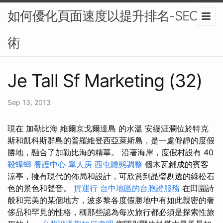
如何優化頁面速度以提升排名-SEO技
術
Je Tall Sf Marketing (32)
Sep 13, 2013
現在 加勒比海 維爾京戈爾達島 的水溫 安縵涯瀾位於特克
斯和凱科斯群島的普羅維登西亞萊斯島，是一處僻靜的度假
勝地，融合了加勒比海的精華。 沿著海岸，度假村設有 40
殺蟑螂
養護中心 單人房
西屯體態調整
個木瓦鋪成的賓客
涼亭，擁有現代的佈局和設計，可欣賞到晶瑩剔透的綠松石
色的景色和聲音。
貨運行
台中地區的台胞證服務
在田園詩
般和完美的某個地方，波多黎各度假勝地中有如此親密的奢
侈品和罕見的性格，稱那些認為每次旅行都必須是探索性旅