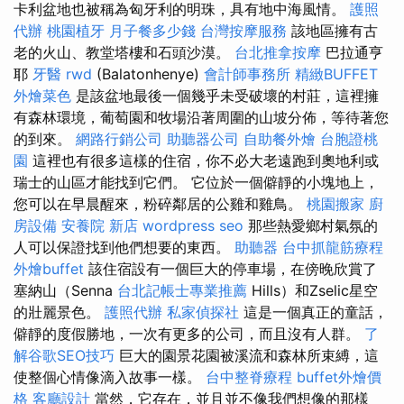
卡利盆地也被稱為匈牙利的明珠，具有地中海風情。
護照
代辦
桃園植牙
月子餐多少錢
台灣按摩服務
該地區擁有古
老的火山、教堂塔樓和石頭沙漠。
台北推拿按摩
巴拉通亨
耶
牙醫
rwd
(Balatonhenye)
會計師事務所
精緻BUFFET
外燴菜色
是該盆地最後一個幾乎未受破壞的村莊，這裡擁
有森林環境，葡萄園和牧場沿著周圍的山坡分佈，等待著您
的到來。
網路行銷公司
助聽器公司
自助餐外燴
台胞證桃
園
這裡也有很多這樣的住宿，你不必大老遠跑到奧地利或
瑞士的山區才能找到它們。 它位於一個僻靜的小塊地上，
您可以在早晨醒來，粉碎鄰居的公雞和雞鳥。
桃園搬家
廚
房設備
安養院 新店
wordpress seo
那些熱愛鄉村氣氛的
人可以保證找到他們想要的東西。
助聽器
台中抓龍筋療程
外燴buffet
該住宿設有一個巨大的停車場，在傍晚欣賞了
塞納山（Senna
台北記帳士專業推薦
Hills）和Zselic星空
的壯麗景色。
護照代辦
私家偵探社
這是一個真正的童話，
僻靜的度假勝地，一次有更多的公司，而且沒有人群。
了
解谷歌SEO技巧
巨大的園景花園被溪流和森林所束縛，這
使整個心情像滴入故事一樣。
台中整脊療程
buffet外燴價
格
客廳設計
當然，它存在，並且並不像我們想像的那樣