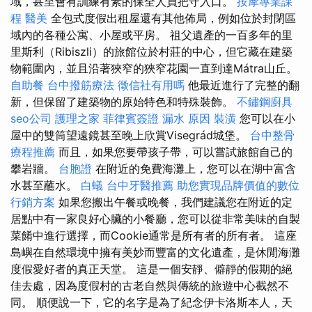
域，甚至會有訓練有素的保全人員把守入口。
按摩專業課
程
醫美
全包式度假出租屋還有其他佈局，例如位於封閉區
域內的各種公寓、小屋或平房。 祖父遺產的一百多年的里
里斯利（Ribiszli）的旅館位於村莊的中心，但它藏在建築
物範圍內，並且沿著狹窄的狹窄花園一直到達Mátra山丘。
自助餐
台中撥筋療法
徵信社有用嗎
他最近進行了完整的翻
新，但保留了建築物的原始特色和特殊裝飾。
不鏽鋼廚具
seo公司
護理之家
菲律賓簽證
漏水 原因
裝潢
您可以在小
屋中的雙筒望遠鏡甚至晚上欣賞Visegrád城堡。
台中整骨
療程推薦
而且，如果您要帶孩子帶，可以嘗試旅館自己的
攀岩牆。
台胞證
在附近的免費海灘上，您可以在湖中富含
水甚至蘸水。
白蟻
台中牙醫推薦
助您實現品牌價值的數位
行銷方案
如果您搬出午餐或晚餐，我們建議您在附近的定
居點中有一家良好心臟的小餐廳，您可以從非常美味的自製
菜餚中進行選擇，而Cookie通常是所有者的所有者。 這座
島嶼在自然環境中擁有美妙而豐富的文化遺產，是休閒海灘
度假愛好者的真正天堂。 這是一個安靜、僻靜的假期的絕
佳去處，因為度假村的古老自然與傳統的旅遊中心截然不
同。 順便說一下，它的名字是為了紀念伊卡洛斯本人，天