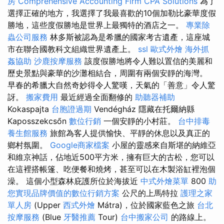
房
Comprehensive Accounting Firm CPA Solutions
為了
選擇正確的地方，我選擇了我最喜歡的10個加勒比豪華度假
勝地，這些度假勝地是世界上最獨特的酒店之一。
專業除
蟲公司服務
林多斯被認為是希臘的國家考古遺產，這座城
市在聯合國教科文組織世界遺產上。
ssl
歐式外燴
海外抓
姦協助
沙鹿按摩服務
該度假勝地將令人難以置信的美麗和
歷史景點與豪華的沙灘相結合，周圍有兩個安靜的海灣。
早春的希臘大自然奇妙得令人驚嘆，天氣的「善意」令人驚
訝。
搬家費用
最近經過全面翻修的
助聽器補助
Kokaspajta
台胞證過期
Vendégház 隱藏在托爾納縣
Kaposszekcsőn
數位行銷
一個安靜的小村莊。
台中排毒
養生館服務
旅館為客人提供愉快、平靜的休息以及真正的
鄉村氛圍。
Google商家檔案
小屋的靈感來自斯堪的納​​維亞
和維京神話，佔地近500平方米，擁有巨大的古松，您可以
在這裡搭帳篷、吃便餐和燒烤，甚至可以在木製浴缸裡泡個
澡。 這個小型森林庇護所位於海拔近
中式外燴菜單
800
助
您實現品牌價值的數位行銷方案
公尺的上馬特拉
護理之家
單人房
(Upper
西式外燴
Mátra)，位於國家藍色之旅
台北
按摩服務
(Blue
牙醫推薦
Tour)
台中搬家公司
的路線上。