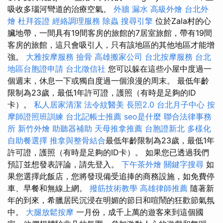
吸收多瑙河彎道的治療空氣。
外牆 漏水
高級外燴
台北外
燴
杜拜簽證
經絡調理服務
除蟲
搜尋引擎
位於Zala村的心
臟地帶，一間具有19間客房的旅館的7居室旅館，帶有19間
客房的旅館，這只會吸引人，只有該地區的其他地區才能增
強。
大雅按摩服務
撿骨
高雄搬家公司
台北按摩服務
台北
地區台胞證申請
台北徵信社
您可以躲在這些小屋中度過一
個週末，休息一下或獨自度過一個浪漫的周末。 最低年齡
限制為23歲，最低1年許可證，護照（有時是足夠的ID
卡）。
私人居家清潔
法令紋醫美
長照2.0
台北月子中心
按
摩師證照班訓練
台北記帳士推薦
seo是什麼
聯合法律事務
所
新竹外燴
助聽器補助
天母推拿推薦
台胞證新北
多樣化
自助餐選擇
推拿與整骨結合
最低年齡限制為23歲，最低1年
許可證，護照（有時是足夠的ID卡）。 如果您已透過我們
預訂並想發表評論，請先登入。
下午茶外燴
關鍵字搜尋
如
果您選擇此飯店，您將發現備受追捧的商務設施，如免費停
車、早餐和無線上網。
撥筋技術教學
高雄律師推薦
隨著新
年的到來，希臘居民沉浸在明媚的節日和喧鬧的狂歡節氣氛
中。
大腿放鬆按摩
一月份，成千上萬的遊客來到這個國