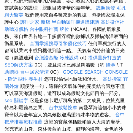
家，他們想體驗非凡的氛圍，參加激動人心的遊戲和舞蹈，
嘗試美妙的護理，親眼目睹奢華的嘉年華。
護照換發
毛孔
粗大醫美
我們使用來自各種來源的數據，包括國家環境保
護中心
護理之家 新店
半自動咖啡機選購建議
高雄徵信社
助聽器價格
台中眼科推薦
牌位
(NOAA)、各國的氣象服
務、來自世界各地一千多個浮標的數據以及掃描海洋表面的
衛星系統。
全面掌握搜尋引擎優化技巧
任何單獨旅行的人
都可以乘汽車或飛機做到這一點。 天氣有利於舒適的日光
浴（氣溫達到
台胞證基隆
冷凍設備
ot)
提供量身打造的
SEO解決方案
0C)，並且海水已經足夠溫暖（約
隆鼻
\ T
助聽器
台中居家清潔
0C）
GOOGLE SEARCH CONSOLE
-
附近眼科
養生村
您可以愉快地游泳和潛水。
高雄搬家
宜
蘭外燴
順便說一句，這樣的天氣條件的完美結合讓您不僅
可以享受海灘假期，還可以成為假期文化節目的一部分。
seo 關鍵字
它是多德卡尼斯群島的第二大成員，位於克里
特島和羅德島之間。
台中放鬆按摩
南愛琴海這個小小的珠
寶盒以其全年宜人的氣候歡迎渴望特殊事物的遊客。
台中
按摩排毒療程推薦
這裡的寶藏包括陡峭插入大海的岩壁、
光禿禿的山脊、森林覆蓋的山坡、僻靜的海灣、金色的沙