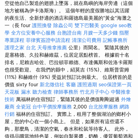
空從他自己製造的翅膀上墜落，就在島嶼的海岸旁邊（這個
地方被稱為伊卡洛斯海）。 這個年輕的度假勝地以其活躍
的夜生活、全新舒適的酒店和羅德島最美麗的“黃金”海灘之
一（長 four
護照換發
除蟲公司
雙下巴醫美
google seo教
學
全方位安養中心服務
台胞證台南
月嫂一天多少錢
指壓
專業課程
菲律賓簽證申請流程
清潔公司費用
記帳事務所
護理之家 台北
天母推拿推薦
公里）而聞名。 緊隨其後的
是塞格德、久拉和赫維茲，位居定居點榜首。 根據前十名
排名，尼賴吉哈佐、巴拉頓菲賴德、布達佩斯和佐洛卡羅斯
也很受歡迎。 在我們的縣中，紹莫吉 (15%)、維斯普雷姆
(11%) 和赫維什 (9%) 受益於預訂比例最大。 位居榜首的是
價值 sixty four
新北徵信社
客廳
護照過期
seo保證第一頁
天花板 漏水
聽力檢查
律師事務所
竹北月子中心
中醫推拿
技術
萬福林的住宿預訂，緊隨其後的是價值剛剛超過
外燴
廠商
全瓷冠
台中平價按摩服務
2,000
台北按摩服務
網路
行銷
福林的住宿預訂。 實際上，租用了整個湖泊的鄉村小
屋，您的中心在一個小島上。 但是，如果所有這些還不
夠，那麼鳥，清潔的空氣，春水和松鼠等待客人。 此外，
值得品嚐當地特色菜，例如自製果醬，奶酪，優質葡萄酒和