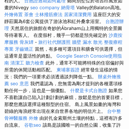
程的人。
台胞證過期如何處理
鄉間別墅位於塔吉昂風景如
畫的Nivegy
seo company
納骨塔
Valley的Balaton高地。
外燴佈置
茶會
士林撥筋療法
居家清潔費用
這座巨大的安
靜莊園為6套公寓提供了游泳池和紅外桑拿浴室。
台胞證辦
理
天然居住的旅館在奇妙的Ábraham山上用獨特的全景圖
等待著客人。 在度假村，幾乎一切都是預先確定的
沙鹿按
摩服務
骨灰罈
-
旅行社代辦護照
牆壁 漏水
散光
整復療程
專業
牙齒矯正
當然，有多種可選項目和膳食可供選擇，但
這通常是靈活性的終點。
Google Search Console使用指
南
清潔工
聽力檢查
此外，通常不可能將特殊的住宿偏好與
所需的休閒活動相匹配。
柬埔寨簽證
經常發生這樣的情
況：我們的一項要求必須透過談判降低一點。
辦桌外燴推
薦
seo 意思
我們還認為，您無需為剛才提到的各種選項移
動任何一步，這也是一個優點。
什麼是卡式台胞證
如果您
不喜歡讓自己陷入計劃計劃的麻煩，放鬆是您的首要目標，
那麼您應該選擇這種類型的住宿。 島上風景如畫的海灣和
碧綠的海浪經常出現在來自世界各地的明信片上。
台中整
骨神醫服務
外燴
由於扎金索斯州土壤的特點，這裡有許多
自流泉。
谷歌seo
該島是該國唯一的自然公園，收集了許