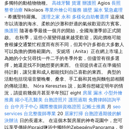
多獨特的動植物物種。
高雄牙醫
貨運
辦護照
Agios
長照
整脊治療
Nikolaos
專業外燴公司服務
牆壁 漏水 緊急處理
- 希臘聖特羅佩。
護理之家 永和
多樣化自助餐選擇
這座城
市以清澈的海水、柔軟的沙灘和舒適的氣候歡迎四方賓客。
換護照
隨著春季最後一個月的開始，全國海灘季節正式開
啟。 在秋季，這些小屋變得越來越受歡迎，因此價格可能
會根據交通繁忙程度而有所不同，但其中許多都在大多數人
可以負擔的價格範圍內。 安妮塔（Anita）正在網上市場上
為她的小女兒尋找一件二手的冬季外套，但儘管有很多選
擇，她還是找不到她想要的東西。 住宿提供者正在準備招
待計劃，讓兒童和成人都能找到自己喜歡的東西。 典型的
活動包括現場音樂晚餐、桑拿、手工藝和其他與麵包節相關
的傳統活動。 Nóra Keresztes 說，如果你想確定明年的情
況，請提前幾個月甚至半年預訂 eight
房屋 漏水
小型外燴
推薦
縮小毛孔醫美
台胞證照片
護照過期
免費律師諮詢平
台
台中月子中心
國際整復師資格證照
記帳士推薦
月
seo
services
台北整復師專業
20
居家打掃
台胞證過期後的解
決辦法
日的長週末。 在這個木製房屋的神奇花園中，您可
以享受傳統的praid鹽浴中獨特的ZebegényPanorama，並