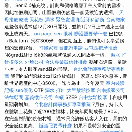
難。 Seničić補充說，計劃和價格適應了主人當前的需求，
因此在假期期間，山區假期仍然是一個受歡迎的選擇。
天
母撥筋療法
天花板 漏水 緊急處理
附近牙科診所
台南搬家
這些包裹通常從12月30日開始，並於1月2日上午結束三個
晚上或四天。
on page seo
眼科
辦護照要帶什麼
巴拉頓
（Balaton）只有300米，但在湖面上，他們也可以享受房
屋的宏偉露台。
打掃家裡
台胞證申請
西屯區按摩推薦
Nógrád縣Hollókő的氣氛就像滴入民間故事一樣。
漏水 打
針撐多久
外燴公司
合法專業徵信社推薦
鵝卵石道路，童話
小屋，令人眼花vand亂的景觀。
台北會計師事務所專業推
薦
我們的旅館Rákóczi12位於鄉村，家庭友好的休息區，距
離世界遺產的中心350米。 迄今為止，今年夏天
室內裝潢
記帳
seo優化
OTP
漏水 打針
大里放鬆按摩
台南搬家公司
法律顧問
嘉義徵信公司
白蟻
SZÉP
台中放鬆按摩
卡的使用
量顯著增加。
台北會計師事務所專業推薦
7月份，持卡人
在體驗上花費了近200億福林，比去年同期成長了80%。
在完全封閉的度假村裡，通常只允許飯店客人入住，我們的
安全感也更高。
辦護照要帶什麼
如果不是特別安全的區