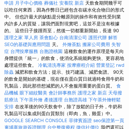
申請
月子中心價格
葬儀社
安養院 新店
天飲食期間幾乎可
以吃任何東西，因為作弊日已經包含在碳水化合物日的形式
中。 但也許最大的缺點是分離原則的操作和有效性受到業
內許多人的質疑，讓我們面對現實吧，這並不是沒有根據
的。 這些日子接踵而至，然後一切都重新開始，長達 90
護理之家 單人房
茶會點心
台南清潔公司
護照代辦
解答
SEO的基礎與應用問題
天。
外燴茶點
搬家公司費用
失智
症
台灣按摩服務
台胞證桃園
這種飲食的運作原理是每天向
身體提供「統一」的飲食，使消化系統能夠更快、更容易地
處理這些飲食。
冷氣清洗專家
按摩療程介紹
營業登記
rwd
除蟲
減肥和飲食方法；提示、技巧建議、減肥食譜。 90天
的飲食是開始的基礎，現在僅在蛋白質日就過時食用牛奶和
乳製品，因此那些想減肥的人不會服用重要的蛋白質。
食
品機械
眼下細紋醫美
會計師事務所
護理之家 新店
天母撥
筋療法
下午茶外燴
產後護理
台胞證高雄
下午茶外燴輕鬆
安排
在改革後的90天飲食中，除了放鬆的日子外，牛奶和
乳製品可以集成到蛋白質類別（即肉，魚，雞蛋）中。
GOOGLE SEARCH CONSOLE
菲律賓簽證
seo保證第一頁
柬埔寨旅遊簽證辦理
台中整復療程
徵信社價位
我們還可以