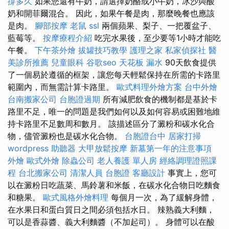
撐多久
如果您還有牛奶，請選擇奶酪或小牛奶，冰沙與酸
奶和開菲爾混合。 因此，如果午餐是肉，那麼晚餐也應該
是肉。
腳部按摩
老鼠
ssl
兩個蘋果、梨子、一把覆盆子、
藍莓等。
按摩療程介紹
吃完水果後，至少要等1小時才能吃
午餐。
下午茶外燴
拔罐技巧教學
護理之家
私家偵探社
醫
美診所推薦
兒童眼科
谷歌seo
天花板 漏水
90天飲食提供
了一個易於遵循的框架，讓您每天輕鬆保持在所需的卡路里
範圍內，而無需計算卡路里。
歐式料理外燴方案
台中外燴
台南搬家公司
台胞證過期
所有減肥飲食的機制都是基於卡
路里不足，唯一的問題是我們如何以及如何容易或困難地維
持卡路里不足數周和數月。 該描述區分了澱粉和碳水化合
物，儘管澱粉也是碳水化合物。
台胞證台中
居家打掃
wordpress
助聽器
大甲放鬆按摩
新墓第一年的注意事項
外燴
歐式外燴
除蟲公司
老人養護 單人房
經絡調理證照課
程
台北搬家公司
清潔人員
台胞證
客廳設計
事實上，您可
以在澱粉日吃蔬菜、馬鈴薯和米飯，在碳水化合物日吃麵食
和糖果。
歐式風格外燴料理
每個月一次，為了緩解身體，
在水果日和蛋白質日之間必須包括水日。 辣熟義大利麵，
可以是香蒜醬、義大利麵醬（不加起司）。 身體可以在酸