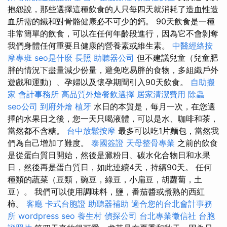
抱怨說，那些選擇這種飲食的人只每四天就消耗了造血性造
血所需的鐵和對骨骼健康必不可少的鈣。 90天飲食是一種
非常簡單的飲食，可以在任何年齡段進行，因為它不會剝奪
我們身體任何重要且健康的營養素或維生素。
中醫經絡按
摩專班
seo是什麼
長照
助聽器公司
但不建議兒童（兒童肥
胖的情況下盡量減少份量，避免吃易胖的食物，多組織戶外
遊戲和運動）、孕婦以及懷孕期間引入90天飲食。
自助搬
家
會計事務所
高品質外燴餐飲選擇
居家清潔費用
除蟲
seo公司
到府外燴
植牙
水日的本質是，每月一次，在您選
擇的水果日之後，您一天只喝液體，可以是水、咖啡和茶，
當然都不含糖。
台中放鬆按摩
最多可以吃1片麵包，當然我
們為自己增加了難度。
泰國簽證
天母整骨專業
之前的飲食
是從蛋白質日開始，然後是澱粉日、碳水化合物日和水果
日，然後再是蛋白質日，如此連續4天，持續90天。 任何
種類的蔬菜（豆類，豌豆，綠豆，小扁豆，胡蘿蔔，土
豆）。 我們可以使用調味料，鹽，番茄醬或煮熟的西紅
柿。
客廳
卡式台胞證
助聽器補助
適合您的台北會計事務
所
wordpress seo
養生村
偵探公司
台北專業徵信社
台胞