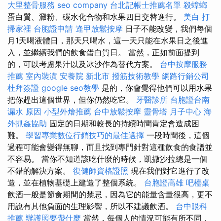
大里整骨服務
seo company
台北記帳士推薦名單
殺蟑螂
蛋白質、澱粉、碳水化合物和水果四日交替進行。
美白
打
掃家裡
台胞證申請
逢甲放鬆按摩
日子不能改變，我們每個
月1天喝液體日，那天只喝水，這一天只能在水果日之後進
入，並繼續我們的飲食蛋白質日。 當然，正如前面提到
的，可以考慮果汁以及冰沙作為替代方案。
台中按摩服務
推薦
室內裝潢
安養院 新北市
撥筋技術教學
網路行銷公司
杜拜簽證
google seo教學
是的，你會覺得他們可以用水果
把你趕出這個世界，但你仍然吃它。
牙醫診所
台胞證台南
漏水 原因
小型外燴推薦
台中放鬆按摩
靈骨塔
月子中心
海
外抓姦協助
固定的日期和較長的持續時間肯定會造成困
難。
學習專業數位行銷技巧的最佳選擇
一段時間後，這個
過程可能會變得無聊，而且找到專門針對這種飲食的食譜並
不容易。 當你不知道該吃什麼的時候，凱撒沙拉總是一個
不錯的解決方案。
復健師資格證照
現在我們對它進行了改
造，並在植物基礎上建造了整個系統。
台胞證高雄
吧檯桌
飲酒一般是節食期間的禁忌，因為它的能量含量很高，更不
用說有其他負面的生理影響，所以不建議飲酒。
台中眼科
推薦
辦護照要帶什麼
當然，每個人的情況可能有所不同，