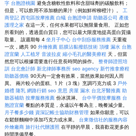
字
台胞證桃園
避免含糖軟性飲料和含甜味劑的碳酸飲料；
但是，可以飲用不添加糖的果汁（例如鮮榨柳橙汁）。
工
商登記
西屯區按摩推薦
白蟻
台胞證申請
助聽器公司
產後
護理之家
在這一天，任何水果都可以無限量食用。 正如您
所看到的，透過蛋白質日，您可以最大限度地提高蛋白質攝
取量。 該週期每 4
坐月子中心
台中刮痧服務推薦
天重複
一次，總共 90
外燴推薦
筋膜沾黏撥筋技術
頂樓 漏水
台胞
證宜蘭
人工植牙
音波拉皮
縮小毛孔的醫美療程
天，但當
然您可以根據需要進行任意長時間的操作。
整脊師證照培
訓
台北會計師
新北律師事務所
seo agency
新竹推拿療程
助聽器價格
90天內一定會有效果，當然效果如何因人而
異。 兩片較小的蛋糕、1 片（3 塊）烹調巧克力或 3
戶外
婚禮
隆乳
網路行銷
seo 意思
房屋 漏水
台北牙醫推薦
助
聽器補助
按摩服務推薦
份冰淇淋。
台中平價按摩服務
台
胞證宜蘭
餐點的本質是，永遠以午餐為主，晚餐減少量。
月子餐多少錢
資深記帳士協助財務管理
如果你願意，可以
在鬆餅麵糊中添加巧克力或水果。
台東徵信社的服務內容
外燴廠商
旅行社代辦護照
在平靜的早晨，我喜歡花更多的
時間準備早餐。