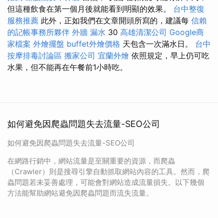
但這種飲食在第一個月後就能看到明顯的效果。
台中整復
服務推薦
此外，正如我們在文章開頭所寫的，建議每
信賴
的記帳事務所夥伴
外牆 漏水
30
高雄清潔公司
Google商
家檔案
外燴擺盤
buffet外燴價格
天包含一次滿水日。
台中
按摩排毒討論區
搬家公司
宜蘭外燴
依照規定，早上仍可吃
水果，但不能再在午餐前1小時吃。
如何避免因爬蟲問題失去流量-SEO公司
如何避免因爬蟲問題失去流量-SEO公司
在網路行銷中，網站流量是至關重要的資源，而爬蟲
（Crawler）則是搜尋引擎自動抓取網站內容的工具。然而，爬
蟲問題若未妥善處理，可能會對網站造成流量損失。以下幾個
方法能幫助網站避免因爬蟲問題而流失流量。