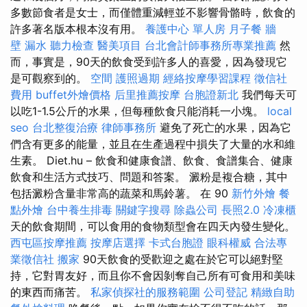
多數節食者是女士，而僅體重減輕並不影響骨骼時，飲食的
許多著名版本根本沒有用。
養護中心 單人房
月子餐
牆
壁 漏水
聽力檢查
醫美項目
台北會計師事務所專業推薦
然
而，事實是，90天的飲食受到許多人的喜愛，因為發現它
是可觀察到的。
空間
護照過期
經絡按摩學習課程
徵信社
費用
buffet外燴價格
后里推薦按摩
台胞證新北
我們每天可
以吃1-1.5公斤的水果，但每種飲食只能消耗一小塊。
local
seo
台北整復治療
律師事務所
避免了死亡的水果，因為它
們含有更多的能量，並且在生產過程中損失了大量的水和維
生素。 Diet.hu – 飲食和健康食譜、飲食、食譜集合、健康
飲食和生活方式技巧、問題和答案。 澱粉是複合糖，其中
包括澱粉含量非常高的蔬菜和馬鈴薯。 在 90
新竹外燴
餐
點外燴
台中養生排毒
關鍵字搜尋
除蟲公司
長照2.0
冷凍櫃
天的飲食期間，可以食用的食物類型會在四天內發生變化。
西屯區按摩推薦
按摩店選擇
卡式台胞證
眼科權威
合法專
業徵信社
搬家
90天飲食的受歡迎之處在於它可以絕對堅
持，它對胃友好，而且你不會因剝奪自己所有可食用和美味
的東西而痛苦。
私家偵探社的服務範圍
公司登記
精緻自助