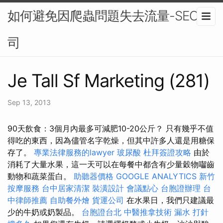
如何避免因爬蟲問題失去流量-SEO公
司
Je Tall Sf Marketing (281)
Sep 13, 2013
90天飲食：3個月內最多可​​減肥10-20公斤？ 只有幾乎不值
得吃的東西，因為儘管名字乾燥，但其中許多人還是用糖保
存了。
專業法律服務的lawyer
玻尿酸
杜拜簽證攻略
由於
消耗了大量水果，這一天可以在每餐中都含有少量穀物囓齒
動物和蔬菜蛋白。
助聽器價格
GOOGLE ANALYTICS
新竹
按摩服務
台中居家清潔
裝潢設計
會議點心
台胞證辦理
台
中律師推薦
自助餐外燴
貨運公司
在水果日，我們只建議最
少的牛奶或奶製品。
台胞證台北
中醫推拿技術
漏水 打針