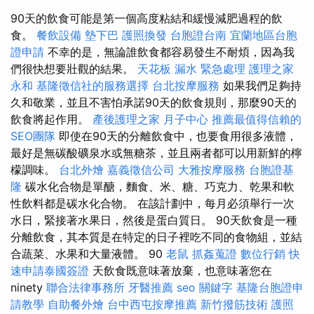
90天的飲食可能是第一個高度粘結和緩慢減肥過程的飲
食。
餐飲設備
墊下巴
護照換發
台胞證台南
宜蘭地區台胞
證申請
不幸的是，無論誰飲食都容易發生不耐煩，因為我
們很快想要壯觀的結果。
天花板 漏水 緊急處理
護理之家
永和
基隆徵信社的服務選擇
台北按摩服務
如果我們足夠持
久和敬業，並且不害怕承諾90天的飲食規則，那麼90天的
飲食將起作用。
產後護理之家 月子中心
推薦最值得信賴的
SEO團隊
即使在90天的分離飲食中，也要食用很多液體，
最好是無碳酸礦泉水或無糖茶，並且兩者都可以用新鮮的檸
檬調味。
台北外燴
嘉義徵信公司
大雅按摩服務
台胞證基
隆
碳水化合物是單醣，麵食、米、糖、巧克力、乾果和軟
性飲料都是碳水化合物。 在該計劃中，每月必須舉行一次
水日，緊接著水果日，然後是蛋白質日。 90天飲食是一種
分離飲食，其本質是在特定的日子裡吃不同的食物組，並結
合蔬菜、水果和大量液體。 90
老鼠
抓姦蒐證
數位行銷
快
速申請泰國簽證
天飲食既意味著放棄，也意味著您在
ninety
聯合法律事務所
牙醫推薦
seo 關鍵字
基隆台胞證申
請教學
自助餐外燴
台中西屯按摩推薦
新竹撥筋技術
護照