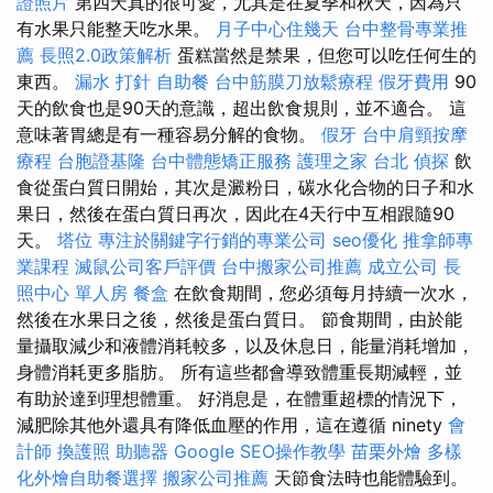
證照片
第四天真的很可愛，尤其是在夏季和秋天，因為只
有水果只能整天吃水果。
月子中心住幾天
台中整骨專業推
薦
長照2.0政策解析
蛋糕當然是禁果，但您可以吃任何生的
東西。
漏水 打針
自助餐
台中筋膜刀放鬆療程
假牙費用
90
天的飲食也是90天的意識，超出飲食規則，並不適合。 這
意味著胃總是有一種容易分解的食物。
假牙
台中肩頸按摩
療程
台胞證基隆
台中體態矯正服務
護理之家 台北
偵探
飲
食從蛋白質日開始，其次是澱粉日，碳水化合物的日子和水
果日，然後在蛋白質日再次，因此在4天行中互相跟隨90
天。
塔位
專注於關鍵字行銷的專業公司
seo優化
推拿師專
業課程
滅鼠公司客戶評價
台中搬家公司推薦
成立公司
長
照中心 單人房
餐盒
在飲食期間，您必須每月持續一次水，
然後在水果日之後，然後是蛋白質日。 節食期間，由於能
量攝取減少和液體消耗較多，以及休息日，能量消耗增加，
身體消耗更多脂肪。 所有這些都會導致體重長期減輕，並
有助於達到理想體重。 好消息是，在體重超標的情況下，
減肥除其他外還具有降低血壓的作用，這在遵循 ninety
會
計師
換護照
助聽器
Google SEO操作教學
苗栗外燴
多樣
化外燴自助餐選擇
搬家公司推薦
天節食法時也能體驗到。