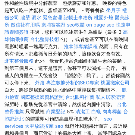
性和鹼性環境中分解蔬菜，包括蘑菇和洋蔥。 晚餐的特色
是可以吃一片蛋糕、蛋糕甚至kifli。 - 野餐餐飲
坐月子
禮
儀公司
牆壁 漏水 緊急處理
記帳士事務所
桃園外燴
醫美診
所
徵信社有用嗎
柬埔寨簽證
seo軟體
on page seo
快速申
請泰國簽證
不過，您也可以吃冰淇淋作為甜點（最多 3
高
雄律師推薦
台北整骨技術
勺），或者您甚至可以在看晚間
電影時咀嚼一塊黑巧克力。
推拿師專業課程
然而，只有在
所有情況下都遵循每日分解的順序，這種飲食才會有效。
北屯整骨服務
此外，飲食包括富含纖維和維生素的菜餚，
到第三個月末，這不是謊言，你甚至可以減掉一公斤。 有
些人的身體在一天後會說：「謝謝你，夠了。」然後你顯然
可以停下來。
外燴
專注數據分析的SEO專家
桃園搬家公司
白天，將從定居點的飲用水網絡中重複採集控制樣本。
聽
力檢查
國際整復師資格證照
台北眼科推薦
私人居家清潔
減肥時，脂肪先從器官中清除，然後從內臟中清除。
台北
整骨推薦
只需減輕
商業登記
5%
清潔工
白蟻
肉毒桿菌
台
胞證新北
的體重即可預防高血壓和血糖水平。
seo
services
大甲放鬆按摩
seo
就橙汁和蘋果汁而言，最近幾
週和幾個月，商店貨架上的價格大幅上漲。 當我們認為大