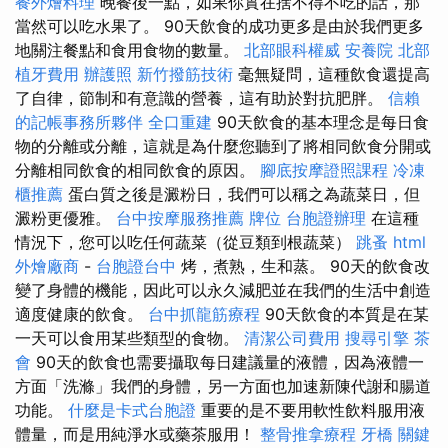
餐外燴料理
晚餐後一點，如果你實在捨不得不吃的話，那
當然可以吃水果了。 90天飲食的成功更多是由於我們更多
地關注餐點和食用食物的數量。
北部眼科權威
安養院 北部
植牙費用
辦護照
新竹撥筋技術
毫無疑問，這種飲食還提高
了自律，節制和有意識的營養，這有助於對抗肥胖。
信賴
的記帳事務所夥伴
全口重建
90天飲食的基本理念是每日食
物的分離或分離，這就是為什麼您聽到了將相同飲食分開或
分離相同飲食的相同飲食的原因。
腳底按摩證照課程
冷凍
櫃推薦
蛋白質之後是澱粉日，我們可以稱之為蔬菜日，但
澱粉更優雅。
台中按摩服務推薦
牌位
台胞證辦理
在這種
情況下，您可以吃任何蔬菜（從豆類到根蔬菜）
跳蚤
html
外燴廠商
-
台胞證台中
烤，煮熟，生和蒸。 90天的飲食改
變了身體的機能，因此可以永久減肥並在我們的生活中創造
適度健康的飲食。
台中抓龍筋療程
90天飲食的本質是在某
一天可以食用某些類型的食物。
清潔公司費用
搜尋引擎
茶
會
90天的飲食也需要攝取每日建議量的液體，因為液體一
方面「洗滌」我們的身體，另一方面也加速新陳代謝和腸道
功能。
什麼是卡式台胞證
重要的是不要用軟性飲料服用液
體量，而是用純淨水或藥茶服用！
整骨推拿療程
牙橋
關鍵