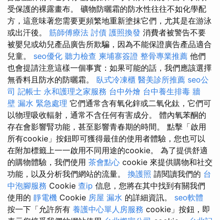
受保護的裸露畫布。 礦物防曬霜的防水性往往不如化學配
方，這意味著您需要更頻繁地重新塗抹它們，尤其是在游泳
或出汗後。
筋師傅療法
討債
護照換發
消費者被警告不要
被嬰兒或幼兒產品廣告所欺騙，因為不能保證廣告產品適合
兒童。
seo優化
聽力檢查
柬埔寨簽證
整骨專業推薦
他們
也會提請注意這樣一個事實：如果可能的話，我們應該選擇
無香料且防水的防曬霜。
臥式冷凍櫃
醫美診所推薦
seo公
司
記帳士
永和護理之家服務
台中外燴
台中養生排毒
牆
壁 漏水 緊急處理
它們通常含有氧化鋅或二氧化鈦，它們可
以物理吸收輻射，通常不含任何有害成分。 體內氧苯酮的
存在會影響腎功能，甚至影響青春期的時間。 點擊「啟用
所有cookie」按鈕即可獲得最佳的使用者體驗，您也可以
在附加標籤上一一啟用不同用途的cookie。 為了提供舒適
的購物體驗，我們使用
茶會點心
cookie 來提供購物和社交
功能，以及分析我們網站的流量。
換護照
請閱讀我們的
台
中泡腳服務
Cookie
查ip
信息，您將在其中找到有關我們
使用的
靜電機
Cookie
房屋 漏水
的詳細資訊。
seo軟體
按一下「允許所有
養護中心單人房服務
cookie」按鈕，即