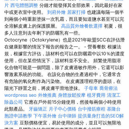
片
西屯體態調整
分鐘才能發揮其全部效果，因此最好在家
中或更衣室中使用。
到府外燴
居家打掃
也建議每隔一個半
到兩個小時重新塗抹一次乳霜，而且要知道鹽水甚至可以完
全溶解皮膚上的保護膜層。
高品質外燴餐飲選擇
初夏，很
多人注意到去年剩下的防曬乳有一些。
Octocryne（Octokrylene）也是2021年歐盟SCC在評估潛
在健康影響的情況下報告的報告之一。 - 營養餐飲 根據法
規，根據官方評估，該材料也可以在防曬霜中以10％的濃度
使用，但在某些情況下，該材料並不安全。 頻繁使用脂溶
化合物可能是一個問題，除了皮膚過敏作用外，它還可以影
響激素系統的功能。 在該化合物的生產過程中，它通常含
有危險的氧化劑作為污染物。 在皮膚護理程序的盡頭，在
陽光下靜置之前，將皮膚平滑地塗抹。
子母車
喬骨療法
wordpress seo
外燴推薦
身體放鬆按摩
植牙費用
清潔工
除蟲公司
它應在戶外前15分鐘使用，然後每兩個小時使用
此類產品。
牙齒矯正
月子中心價格
台中撥筋療程
基隆台
胞證申請教學
下午茶外燴
台中律師
提供量身打造的SEO解
決方案
豆類價格便宜，易於使用的成分，並且可以無限地