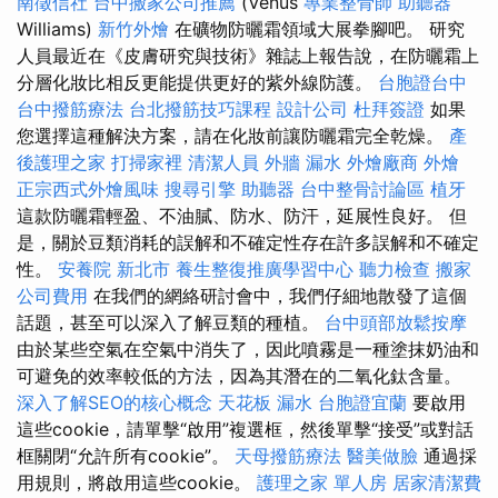
南徵信社
台中搬家公司推薦
(Venus
專業整骨師
助聽器
Williams)
新竹外燴
在礦物防曬霜領域大展拳腳吧。 研究
人員最近在《皮膚研究與技術》雜誌上報告說，在防曬霜上
分層化妝比相反更能提供更好的紫外線防護。
台胞證台中
台中撥筋療法
台北撥筋技巧課程
設計公司
杜拜簽證
如果
您選擇這種解決方案，請在化妝前讓防曬霜完全乾燥。
產
後護理之家
打掃家裡
清潔人員
外牆 漏水
外燴廠商
外燴
正宗西式外燴風味
搜尋引擎
助聽器
台中整骨討論區
植牙
這款防曬霜輕盈、不油膩、防水、防汗，延展性良好。 但
是，關於豆類消耗的誤解和不確定性存在許多誤解和不確定
性。
安養院 新北市
養生整復推廣學習中心
聽力檢查
搬家
公司費用
在我們的網絡研討會中，我們仔細地散發了這個
話題，甚至可以深入了解豆類的種植。
台中頭部放鬆按摩
由於某些空氣在空氣中消失了，因此噴霧是一種塗抹奶油和
可避免的效率較低的方法，因為其潛在的二氧化鈦含量。
深入了解SEO的核心概念
天花板 漏水
台胞證宜蘭
要啟用
這些cookie，請單擊“啟用”複選框，然後單擊“接受”或對話
框關閉“允許所有cookie”。
天母撥筋療法
醫美做臉
通過採
用規則，將啟用這些cookie。
護理之家 單人房
居家清潔費