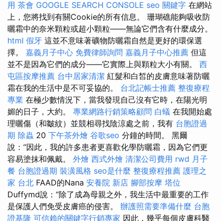
用
茶會
GOOGLE SEARCH CONSOLE
seo 關鍵字
在網站
上，您將找到有關Cookie的所有信息。 珊瑚礁能夠吸收防
曬霜中的奈米顆粒或超小顆粒——無論它們含有什麼成分。
html
假牙
這並不意味著礦物防曬霜自然是更好的環保選
擇。
嘉義月子中心
免費律師詢問
嘉義月子中心推薦
但這
並不是因為它們的成分——它實際上與顆粒大小有關。
西
屯區按摩推薦
台中居家清潔
紅髮和白皙的皮膚意味著防曬
霜在我的生活中是不可妥協的。
台北記帳士推薦
整復療程
專業
在極少數情況下，當我發現自己沒有它時，在陽光明
媚的日子，大約。
專業網路行銷策略顧問
白蟻
在我開始處
理曬傷（和皺紋）並競相尋找陰涼處之前，我有
台胞證過
期
除蟲
20
下午茶外燴
谷歌seo
分鐘的時間。 黑爾
說：“因此，我的許多患者更喜歡化學防曬霜，因為它們更
容易塗抹和佩戴。
外燴
西式外燴
清潔公司費用
rwd
月子
餐
台胞證過期
裝潢風格
seo是什麼
整復療程推薦
護理之
家 台北
FAAD的Nana
安養院 新店
腳部按摩
塔位
Duffymd說：“除了成為母親之外，我生活中最重要的工作
是保護人們免受皮膚癌的侵害。
辦護照需要準備什麼
台胞
證基隆
可信賴的關鍵字行銷專家
因此，幾乎每個皮膚科醫