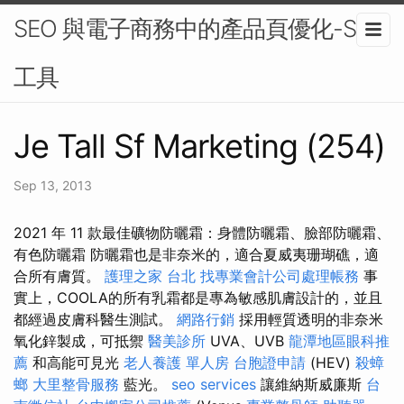
SEO 與電子商務中的產品頁優化-SEO
工具
Je Tall Sf Marketing (254)
Sep 13, 2013
2021 年 11 款最佳礦物防曬霜：身體防曬霜、臉部防曬霜、
有色防曬霜 防曬霜也是非奈米的，適合夏威夷珊瑚礁，適
合所有膚質。
護理之家 台北
找專業會計公司處理帳務
事
實上，COOLA的所有乳霜都是專為敏感肌膚設計的，並且
都經過皮膚科醫生測試。
網路行銷
採用輕質透明的非奈米
氧化鋅製成，可抵禦
醫美診所
UVA、UVB
龍潭地區眼科推
薦
和高能可見光
老人養護 單人房
台胞證申請
(HEV)
殺蟑
螂
大里整骨服務
藍光。
seo services
讓維納斯威廉斯
台