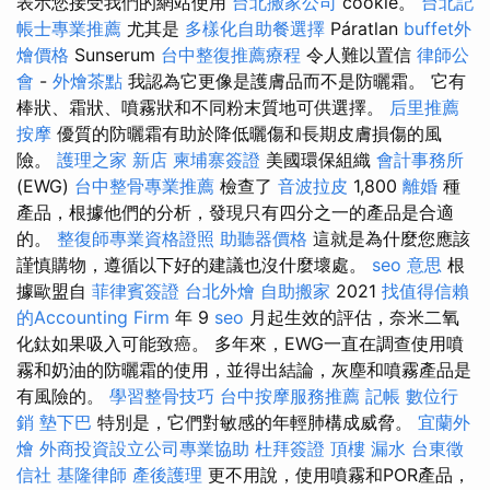
表示您接受我們的網站使用
台北搬家公司
cookie。
台北記
帳士專業推薦
尤其是
多樣化自助餐選擇
Páratlan
buffet外
燴價格
Sunserum
台中整復推薦療程
令人難以置信
律師公
會
-
外燴茶點
我認為它更像是護膚品而不是防曬霜。 它有
棒狀、霜狀、噴霧狀和不同粉末質地可供選擇。
后里推薦
按摩
優質的防曬霜有助於降低曬傷和長期皮膚損傷的風
險。
護理之家 新店
柬埔寨簽證
美國環保組織
會計事務所
(EWG)
台中整骨專業推薦
檢查了
音波拉皮
1,800
離婚
種
產品，根據他們的分析，發現只有四分之一的產品是合適
的。
整復師專業資格證照
助聽器價格
這就是為什麼您應該
謹慎購物，遵循以下好的建議也沒什麼壞處。
seo 意思
根
據歐盟自
菲律賓簽證
台北外燴
自助搬家
2021
找值得信賴
的Accounting Firm
年 9
seo
月起生效的評估，奈米二氧
化鈦如果吸入可能致癌。 多年來，EWG一直在調查使用噴
霧和奶油的防曬霜的使用，並得出結論，灰塵和噴霧產品是
有風險的。
學習整骨技巧
台中按摩服務推薦
記帳
數位行
銷
墊下巴
特別是，它們對敏感的年輕肺構成威脅。
宜蘭外
燴
外商投資設立公司專業協助
杜拜簽證
頂樓 漏水
台東徵
信社
基隆律師
產後護理
更不用說，使用噴霧和POR產品，