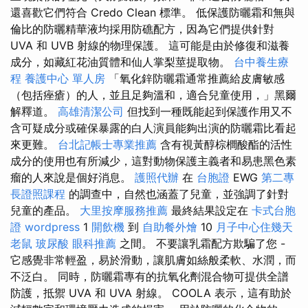
還喜歡它們符合 Credo Clean 標準。 低保護防曬霜和無與
倫比的防曬精華液均採用防礁配方，因為它們提供針對
UVA 和 UVB 射線的物理保護。 這可能是由於修復和滋養
成分，如藏紅花油質體和仙人掌梨莖提取物。
台中養生療
程
養護中心 單人房
「氧化鋅防曬霜通常推薦給皮膚敏感
（包括痤瘡）的人，並且足夠溫和，適合兒童使用，」黑爾
解釋道。
高雄清潔公司
但找到一種既能起到保護作用又不
含可疑成分或確保暴露的白人演員能夠出演的防曬霜比看起
來更難。
台北記帳士專業推薦
含有視黃醇棕櫚酸酯的活性
成分的使用也有所減少，這對動物保護主義者和易患黑色素
瘤的人來說是個好消息。
護照代辦
在
台胞證
EWG
第二專
長證照課程
的調查中，自然也涵蓋了兒童，並強調了針對
兒童的產品。
大里按摩服務推薦
最終結果設定在
卡式台胞
證
wordpress
1
開飲機
到
自助餐外燴
10
月子中心住幾天
老鼠
玻尿酸
眼科推薦
之間。 不要讓乳霜配方欺騙了您 -
它感覺非常輕盈，易於滑動，讓肌膚如絲般柔軟、水潤，而
不泛白。 同時，防曬霜專有的抗氧化劑混合物可提供全譜
防護，抵禦 UVA 和 UVA 射線。 COOLA 表示，這有助於