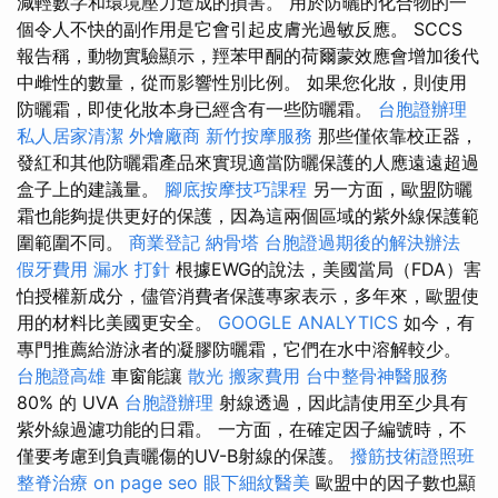
減輕數字和環境壓力造成的損害。 用於防曬的化合物的一
個令人不快的副作用是它會引起皮膚光過敏反應。 SCCS
報告稱，動物實驗顯示，羥苯甲酮的荷爾蒙效應會增加後代
中雌性的數量，從而影響性別比例。 如果您化妝，則使用
防曬霜，即使化妝本身已經含有一些防曬霜。
台胞證辦理
私人居家清潔
外燴廠商
新竹按摩服務
那些僅依靠校正器，
發紅和其他防曬霜產品來實現適當防曬保護的人應遠遠超過
盒子上的建議量。
腳底按摩技巧課程
另一方面，歐盟防曬
霜也能夠提供更好的保護，因為這兩個區域的紫外線保護範
圍範圍不同。
商業登記
納骨塔
台胞證過期後的解決辦法
假牙費用
漏水 打針
根據EWG的說法，美國當局（FDA）害
怕授權新成分，儘管消費者保護專家表示，多年來，歐盟使
用的材料比美國更安全。
GOOGLE ANALYTICS
如今，有
專門推薦給游泳者的凝膠防曬霜，它們在水中溶解較少。
台胞證高雄
車窗能讓
散光
搬家費用
台中整骨神醫服務
80% 的 UVA
台胞證辦理
射線透過，因此請使用至少具有
紫外線過濾功能的日霜。 一方面，在確定因子編號時，不
僅要考慮到負責曬傷的UV-B射線的保護。
撥筋技術證照班
整脊治療
on page seo
眼下細紋醫美
歐盟中的因子數也顯