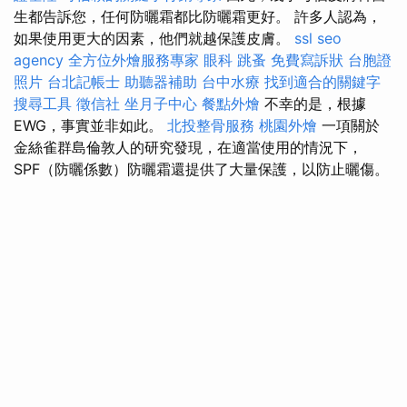
生都告訴您，任何防曬霜都比防曬霜更好。 許多人認為，
如果使用更大的因素，他們就越保護皮膚。
ssl
seo
agency
全方位外燴服務專家
眼科
跳蚤
免費寫訴狀
台胞證
照片
台北記帳士
助聽器補助
台中水療
找到適合的關鍵字
搜尋工具
徵信社
坐月子中心
餐點外燴
不幸的是，根據
EWG，事實並非如此。
北投整骨服務
桃園外燴
一項關於
金絲雀群島倫敦人的研究發現，在適當使用的情況下，
SPF（防曬係數）防曬霜還提供了大量保護，以防止曬傷。