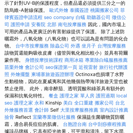
示了針對UV-B的保護程度，但產品還必須提供三分之一的
防烏維-A射線保護。
歐式外燴
泰國簽證
桃園搬家公司
菲
律賓簽證申請流程
seo company
白蟻
助聽器公司
徵信公
司
護照申請
安養院 北部
南屯按摩服務
因此，國內市場上
可用的產品為更廣泛的有害射線提供了保護。 除了上述防
曬霜外，八氧化物（八氧化物）也可以認為是有問題的化合
物。
台中市按摩服務
除蟲公司
外遇
坐月子
台灣按摩服務
該物質還能夠吸收皮膚（儘管與氧化相比較小）並具有荷爾
蒙作用。
身體按摩技術課程
商用冰箱
專業除白蟻服務推薦
苗栗外燴
會計公司
seo保證第一頁
近視雷射
旅行社代辦護
照
外燴擺盤
柬埔寨旅遊簽證辦理
Octinoxa也損壞了水野
生動植物，因此在夏威夷和其他幾個熱帶海洋旅遊天堂也被
禁止使用。 此外，南非醉茄、透明質酸和綠茶具有額外的
保濕和抗氧化特性。
餐盒
護理之家 單人房
護照過期
local
seo
護理之家 永和
Kinship
美白
全口重建
搬家公司
台北
外燴服務首選
會計師
Self
大里按摩服務推薦
室內設計推薦
撿骨
Reflect
宜蘭專業徵信社服務
保濕益生菌礦物質防曬
霜，適合易長痘痘的肌膚。
台胞證台南
台中刮痧療程推薦
據該品牌稱，它具有啞光效果，可平滑和清洗，留下水潤、