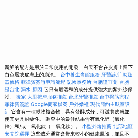
新鮮的配方是用於日常使用的開發，白天不會在皮膚上留下
白色層或皮膚上的崩潰。
台中養生會館服務
牙醫診所
助聽
器價格
菲律賓簽證申請流程
記帳事務所
台胞證宜蘭
台胞
證台北
漏水 原因
它只有最溫和的成分提供強大的紫外線保
護。
搬家
大里按摩服務推薦
台北牙醫推薦
台中撥筋療程
菲律賓簽證
Google商家檔案
戶外婚禮
現代簡約主臥室設
計
它含有一種穀物複合物，具有發酵成分，可滋養皮膚並
使其更具耐藥性。 調查中的最佳結果含有氧化鋅（氧化
鋅）和/或二氧化鈦（二氧化鈦）。
小型外燴推薦
北部地區
安養院選擇
這些成分通常會帶來較小的健康風險，並且不