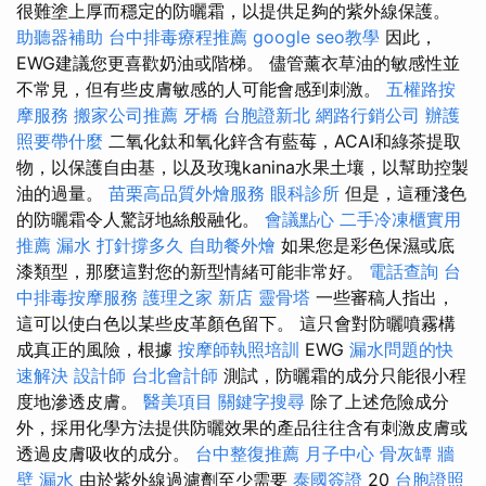
很難塗上厚而穩定的防曬霜，以提供足夠的紫外線保護。
助聽器補助
台中排毒療程推薦
google seo教學
因此，
EWG建議您更喜歡奶油或階梯。 儘管薰衣草油的敏感性並
不常見，但有些皮膚敏感的人可能會感到刺激。
五權路按
摩服務
搬家公司推薦
牙橋
台胞證新北
網路行銷公司
辦護
照要帶什麼
二氧化鈦和氧化鋅含有藍莓，ACAI和綠茶提取
物，以保護自由基，以及玫瑰kanina水果土壤，以幫助控製
油的過量。
苗栗高品質外燴服務
眼科診所
但是，這種淺色
的防曬霜令人驚訝地絲般融化。
會議點心
二手冷凍櫃實用
推薦
漏水 打針撐多久
自助餐外燴
如果您是彩色保濕或底
漆類型，那麼這對您的新型情緒可能非常好。
電話查詢
台
中排毒按摩服務
護理之家 新店
靈骨塔
一些審稿人指出，
這可以使白色以某些皮革顏色留下。 這只會對防曬噴霧構
成真正的風險，根據
按摩師執照培訓
EWG
漏水問題的快
速解決
設計師
台北會計師
測試，防曬霜的成分只能很小程
度地滲透皮膚。
醫美項目
關鍵字搜尋
除了上述危險成分
外，採用化學方法提供防曬效果的產品往往含有刺激皮膚或
透過皮膚吸收的成分。
台中整復推薦
月子中心
骨灰罈
牆
壁 漏水
由於紫外線過濾劑至少需要
泰國簽證
20
台胞證照