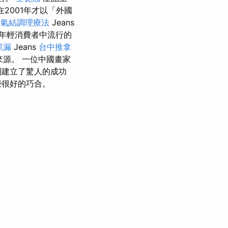
2001年才以「外國
o
氣結調理療法
Jeans
年輕消費者中流行的
抓漏
Jeans
台中推拿
源。 一位中國畫家
牙利建立了驚人的成功
些很好的巧合。