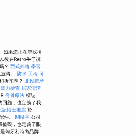
如果您正在尋找復
在Retro牛仔褲
單嗎？
西式外燴
學習
線宣傳。
防水 工程
可
銷和折扣嗎？
北投按摩
。
聽力檢查
居家清潔
擇
R
喬骨療法
標誌
的回顧，也定義了我
北記帳士推薦
於
和配件。
關鍵字
公司
價值觀，也定義了眼
是匈牙利時尚品牌