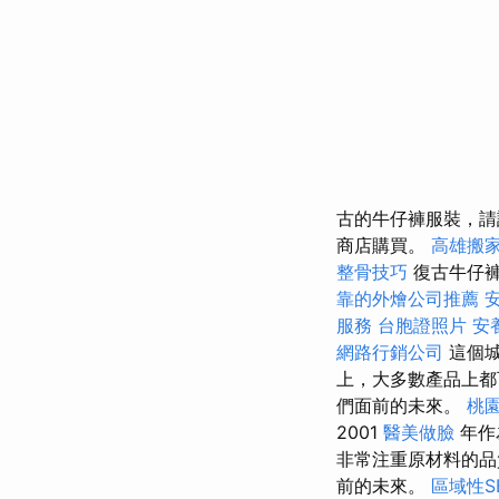
古的牛仔褲服裝，請
商店購買。
高雄搬
整骨技巧
復古牛仔
靠的外燴公司推薦
服務
台胞證照片
安
網路行銷公司
這個城
上，大多數產品上
們面前的未來。
桃
2001
醫美做臉
年作
非常注重原材料的
前的未來。
區域性S