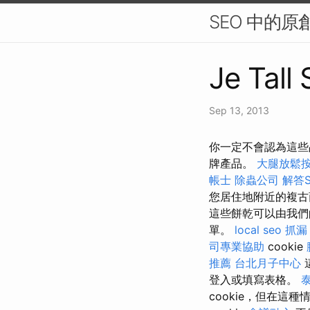
SEO 中的
Je Tall
Sep 13, 2013
你一定不會認為這些
牌產品。
大腿放鬆
帳士
除蟲公司
解答
您居住地附近的複
這些餅乾可以由我們
單。
local seo
抓漏
司專業協助
cookie
推薦
台北月子中心
登入或填寫表格。
cookie，但在這