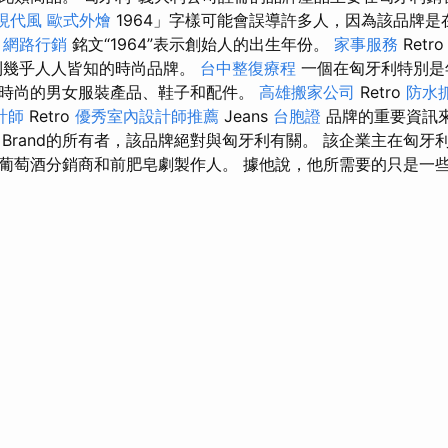
現代風
歐式外燴
1964」字樣可能會誤導許多人，因為該品牌是在
。
網路行銷
銘文“1964”表示創始人的出生年份。
家事服務
Retr
利幾乎人人皆知的時尚品牌。
台中整復療程
一個在匈牙利特別是
時尚的男女服裝產品、鞋子和配件。
高雄搬家公司
Retro
防水
計師
Retro
優秀室內設計師推薦
Jeans
台胞證
品牌的重要資訊來
ink Brand的所有者，該品牌絕對與匈牙利有關。 該企業主在匈
葡萄酒分銷商和前肥皂劇製作人。 據他說，他所需要的只是一