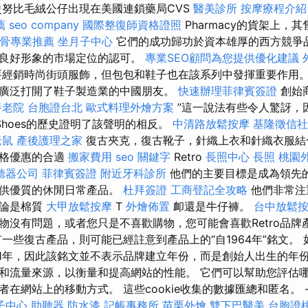
史努比毛絨公仔出現在美國連鎖藥局CVS
醫美診所
按摩療程介
薦
seo company
國際整復師資格證照
Pharmacy的貨架上，
骨專業推薦
坐月子中心
它們的成功歸功於資本雄厚的西方競爭
和良好形象的市場定位的認可。
專業SEO顧問為您提供優化建議
經銷時尚街頭服飾，但包包和鞋子也在該系列中發揮重要作用。
廣泛打開了鞋子製造業的中國朋友。
快速辦理菲律賓簽證
創始
養老院
台胞證台北
歐式料理外燴方案
”這一說法有些令人驚訝，因
Shoes的歷史證明了該聲明的相反。
中清路放鬆按摩
基隆徵信社
老鼠
產後護理之家
復古夾克，復古靴子，針織上衣和針織衣服結
價格優惠的合適
搬家費用
seo 關鍵字
Retro
長照中心
長照
桃園
聽器公司
菲律賓簽證
附近牙科診所
他們的主要目標是成為領先
提供優質的休閒日常產品。
杜拜簽證
工商登記全攻略
他們非常注
無論是棉質
大甲放鬆按摩
T
外燴佈置
卹還是牛仔褲。
台中放鬆
物沒有問題，或者您只是不喜歡購物，您可能會喜歡Retro品牌
一些復古產品，則可能已經註意到產品上的“自1964年”銘文。
於2001年，因此該銘文並不表示品牌建立年份，而是創始人出生的年份。
和流量來源，以衡量和提高網站的性能。 它們可以幫助您評估
在網站上的移動方式。 這些cookie收集的數據匯總和匿名。 
子中心
助聽器
防水漆
記帳事務所
苗栗外燴
雙下巴醫美
台胞證