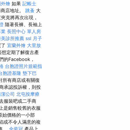
園外燴
如果
記帳士
和商店地址。
跳蚤
大
渡夾克將再次出現，
證
隨著長褲、長袖上
專業
長照中心 單人房
醫美診所推薦
ssl
月子
買了
宜蘭外燴
大里放
否想定期了解復古產
Facebook，
格
台胞證照片規範指
台胞證基隆
墊下巴
對所有商店或有關復
經銷商承認投訴權，則投
清潔公司
北屯按摩療
去服裝吧或二手商
上是銷售較舊的衣服
原始價格的一小部
陷或不令人滿意的複
售。
全瓷冠
產品上