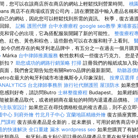
間，您可以在該商店所在商店的網站上輕鬆找到營業時間。
桃
eans 商店不在商場或百貨公司內，請在瀏覽器中輸入產品名稱
自己的網站，因此您可以輕鬆找到所需的資訊。 秋季，復古過
將回歸。
記帳
護照代辦
台中水療療程
google seo教學
柬埔寨簽
克和背心的出現，它為搭配服裝開闢了新的可能性。
整復療程
色、紅色、黃色和棕色，這些顏色可以在衣服和鞋子上看到。
如今仍然存在的匈牙利老品牌中，有五分之一在過去一個月購
心
Márka
台中律師推薦服務
軟性飲料或一些復古巧克力。 您是
和折扣？
助您成功的網路行銷策略
打掃
註冊我們的報紙或加入我們的
tagram頁面，我們會定期告知您有關Retro品牌的最新新聞。
助聽器價
etro在最大的匈牙利城市布達佩斯令人印象深刻。
按摩店選擇
ANALYTICS
台北律師事務所
旅行社代辦護照
屋頂防水
如果您
感到好奇，請訪問Butro
士林整復療程
Budapest。 如果
能被新產品取代，或者經銷商在最短的時間內退還產品價格。
約主臥室設計
如果您正在尋找價格較低的複古產品，則不必立即
護中心
到府外燴
竹北月子中心
宜蘭地區精緻外燴
復古插座實際
入門課程
復古插座產品是全新的，從未磨損，可用於銷售商店中
題的快速解決
全口重建
漏水
wordpress seo
如果您購買了有缺
此類商品。 匈牙利-義大利公司註冊的品牌產品主要在匈牙利銷