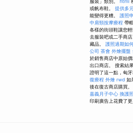
服裝」類別。
html
或帆布鞋。
提供多
能變得更糟。
護照
中肩頸按摩療程
帶
各樣的街頭鞋讓您輕
去服裝吧或二手商
藏品。
護照過期如
公司
茶會
外燴擺盤
於銷售商店中原始
出口商店。 搜索結
證明了這一點，匈牙
復療程
外燴
rwd
如
後在復古商店購買
嘉義月子中心
換護
印刷廣告上花費了更