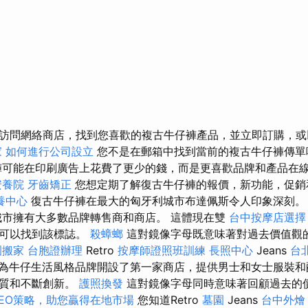
訪問網絡商店，找到您喜歡的複古牛仔褲產品，並立即訂購，或以後
家
如何進行公司設立
您不是在郵箱中找到當前的複古牛仔褲傳
褲可能在印刷廣告上花費了更少的錢，而是更喜歡品牌和產品在
安養院
牙齒矯正
您想定期了解復古牛仔褲的報價，新功能，促
養中心
復古牛仔褲在最大的匈牙利城市布達佩斯令人印象深刻
市擁有大多數品牌轉售商和商店。 這體現在雙
台中按摩店選
都可以找到該標誌。
殺蟑螂
這對鏡像字母既意味著對過去價值觀
園搬家
台胞證辦理
Retro
按摩師證照班訓練
長照中心
Jeans
台
為牛仔生活風格品牌開設了第一家商店，提供男士和女士服裝
品質和不斷創新。
護照換發
這對鏡像字母同時意味著回顧過去的
EO策略，助您贏得在地市場
您知道Retro
墓園
Jeans
台中外燴