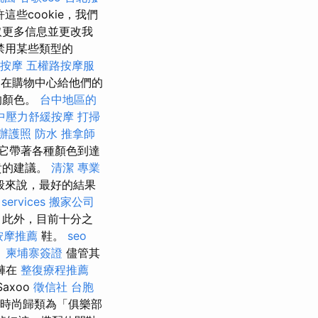
這些cookie，我們
取更多信息並更改我
禁用某些類型的
鬆按摩
五權路按摩服
在購物中心給他們的
的顏色。
台中地區的
中壓力舒緩按摩
打掃
辦護照
防水
推拿師
它帶著各種顏色到達
貴的建議。
清潔
專業
般來說，最好的結果
 services
搬家公司
 此外，目前十分之
按摩推薦
鞋。
seo
。
柬埔寨簽證
儘管其
褲在
整復療程推薦
axoo
徵信社
台胞
時尚歸類為「俱樂部