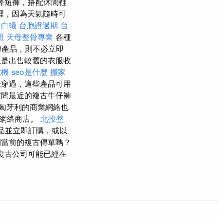
掉短褲，搭配休閒鞋
裡，因為天氣隨時可
。
白蟻
台胞證過期
台
照
天母整骨專業
各種
褲產品，則不必立即
上是出售較舊的衣服收
電機
seo是什麼
搬家
未穿過，這些產品可用
訪問最近的複古牛仔褲
匈牙利的商業網絡也
古網絡商店。
北投整
品並立即訂購，或以
當前的複古傳單嗎？
復古公司可能已經在