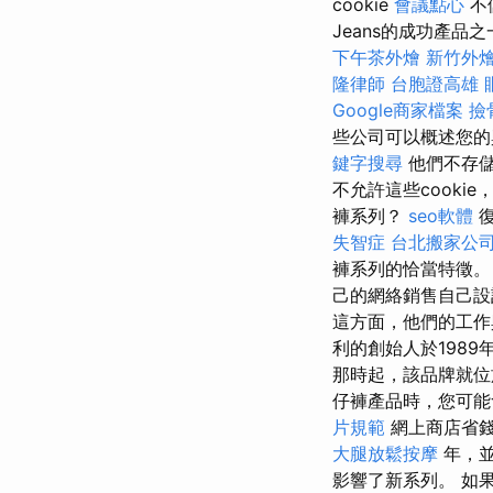
cookie
會議點心
不
Jeans的成功產
下午茶外燴
新竹外
隆律師
台胞證高雄
Google商家檔案
撿
些公司可以概述您的
鍵字搜尋
他們不存儲
不允許這些cooki
褲系列？
seo軟體
復
失智症
台北搬家公
褲系列的恰當特徵。 
己的網絡銷售自己
這方面，他們的工作
利的創始人於1989
那時起，該品牌就
仔褲產品時，您可能
片規範
網上商店省
大腿放鬆按摩
年，
影響了新系列。 如