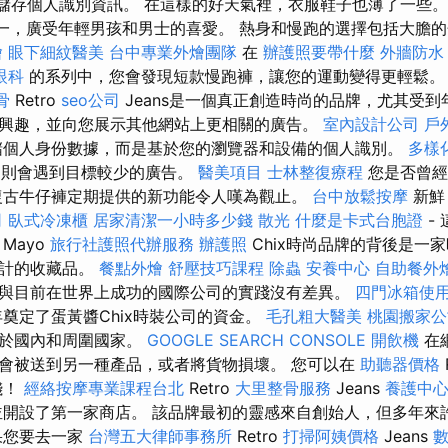
儲存個人識別資訊。 在這樣的好天氣裡，衣服鞋子也薄了一些。 帆
品之一，廣受年輕男孩和男士的喜愛。 熱身和慢跑的選擇包括大膽
燴
眼下細紋醫美
台中專業外燴團隊
在
辦護照要帶什麼
外牆防水
眼科
的系列中，您會發現短款慢跑褲，讓您的運動變得更輕鬆
骨
Retro
seo公司
Jeans是一個真正創造時尚的品牌，尤其受到
興趣，並向您展示其他網站上更相關的廣告。
室內設計公司
戶
個人身份數據，而是基於您的瀏覽器和設備的個人識別。
多樣
e，則會遇到目標較少的廣告。
醫美項目
士林整復療程
您是否曾經
古牛仔褲定期提供的新功能令人嘆為觀止。
台中放鬆按摩
新鮮
司
臥式冷凍櫃
居家清潔一小時多少錢
散光
什麼是卡式台胞證
-
Mayo
旅行社護照代辦服務
辦護照
Chix時尚品牌的背後是一
設計的收藏品。
餐點外燴
舒壓技巧課程
除蟲
安養中心
自助餐外
與目前在世界上成功的國際公司的實踐沒有差異。
四門冰箱使
年奠定了蛋黃醬Chix時裝公司的資金。
毛孔粗大醫美
桃園搬家公
位於國內和周圍國家。
GOOGLE SEARCH CONSOLE
開飲機
在
會被送到另一種產品，或者將貨物損壞。 您可以在
助聽器價格
錢！
經絡按摩專業課程台北
Retro
大里整骨服務
Jeans
養護中
並開設了第一家商店。 該品牌最初的靈感來自創始人，但多年來
果您要去一家
台灣五大律師事務所
Retro
打掃阿姨價格
Jeans