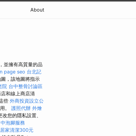
About
絡，並擁有高質量的品
n page seo
台北記
地圖，該地圖將指示
老院
台中整骨討論區
商店和線上商店清
這些
外商投資設立公
停用。
護照代辦
外燴
更改您的隱私設置、
台中泡腳服務
居家清潔300元