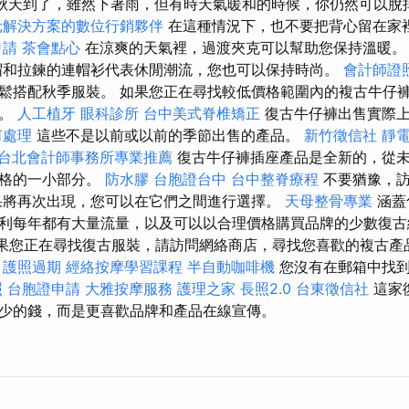
秋天到了，雖然下著雨，但有時天氣暖和的時候，你仍然可以脫
元解決方案的數位行銷夥伴
在這種情況下，也不要把背心留在家
申請
茶會點心
在涼爽的天氣裡，過渡夾克可以幫助您保持溫暖
帽和拉鍊的連帽衫代表休閒潮流，您也可以保持時尚。
會計師證
鬆搭配秋季服裝。 如果您正在尋找較低價格範圍內的複古牛仔
店。
人工植牙
眼科診所
台中美式脊椎矯正
復古牛仔褲出售實際
何處理
這些不是以前或以前的季節出售的產品。
新竹徵信社
靜
台北會計師事務所專業推薦
復古牛仔褲插座產品是全新的，從
價格的一小部分。
防水膠
台胞證台中
台中整脊療程
不要猶豫，
果將再次出現，您可以在它們之間進行選擇。
天母整骨專業
涵蓋
利每年都有大量流量，以及可以以合理價格購買品牌的少數復
果您正在尋找復古服裝，請訪問網絡商店，尋找您喜歡的複古產
。
護照過期
經絡按摩學習課程
半自動咖啡機
您沒有在郵箱中找到
照
台胞證申請
大雅按摩服務
護理之家
長照2.0
台東徵信社
這家
少的錢，而是更喜歡品牌和產品在線宣傳。