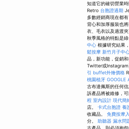
知道它的確切營業時
Retro
台胞證過期
J
多數經銷商現在都有
背心和加厚服裝也
衣、毛衣以及過渡夾
秋季風格的特點是綠
中心
根據研究結果，
鬆按摩
新竹月子中
品，新功能，促銷
Twitter或Ins
引
buffet外燴價格
R
桃園植牙
GOOGLE 
古布達佩斯的任何信息
訴產品將被維修，可
程
室內設計
現代簡
店。
卡式台胞證
養
收藏品。
免費按摩
分。
助聽器
漏水問
古產品，則必須抱怨