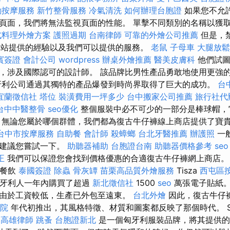
動按摩服務
新竹整骨服務
冷氣清洗
如何辦理台胞證
如果您不允許
頁面，我們將無法監視頁面的性能。 單擊不同類別的名稱以獲
式料理外燴方案
護照過期
台南律師
可靠的外燴公司推薦
但是，
影響網站提供的經驗以及我們可以提供的服務。
老鼠
子母車
大腿放
賓簽證
會計公司
wordpress
辦桌外燴推薦
醫美皮膚科
他們試圖
，涉及國際認可的設計師。 該品牌比男性產品勇敢地使用更強
利公司通過其獨特的產品爆發到時尚界取得了巨大的成功。
台
宜蘭徵信社
塔位
裝潢費用一坪多少
台中搬家公司推薦
旅行社代
台中中醫整骨
seo優化
整個服裝中必不可少的一部分是棒球帽，
 無論您屬於哪個群體，我們都為復古牛仔褲線上商店提供了寶
台中市按摩服務
自助餐
會計師
殺蟑螂
台北牙醫推薦
辦護照
一
們建議您嘗試一下。
助聽器補助
台胞證台南
助聽器價格參考
seo
正
我們可以保證您會找到價格優惠的合適復古牛仔褲網上商店。
室餐飲
泰國簽證
除蟲
骨灰罈
苗栗高品質外燴服務
Tisza
西屯區
牙利人一年內購買了超過
新北徵信社
1500
seo
萬張電子貼紙
由於工資較低，生產已外包至遠東。
台北外燴
因此，復古牛仔
院
年代初推出，其風格特徵、材質和圖案都反映了那個時代。 S
n
高雄律師
跳蚤
台胞證新北
是一個匈牙利服裝品牌，將其提供的