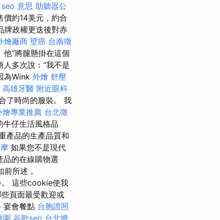
紹
seo 意思
助聽器公
其售價約14美元，約合
品牌政權更迭後對赤
外燴廠商
壁癌
台南徵
 他“將腿懸掛在這個
商人多次說：“我不是
為Wink
外燴
舒壓
高雄牙醫
附近眼科
合了時尚的服裝。 我
外燴專業推薦
台北徵
的牛仔生活風格品
重產品的生產品質和
按摩
如果您不是現代
產品的在線購物選
 如前所述，
 這些cookie使我
哪些頁面最受歡迎或
- 宴會餐點
台胞證照
桃園
谷歌seo
台北撥