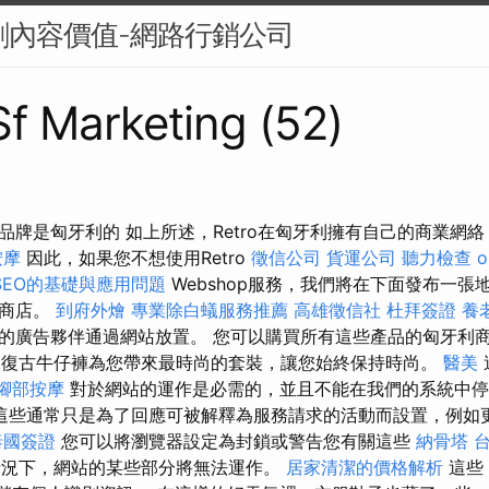
原創內容價值-網路行銷公司
 Sf Marketing (52)
品牌是匈牙利的 如上所述，Retro在匈牙利擁有自己的商業網
按摩
因此，如果您不想使用Retro
徵信公司
貨運公司
聽力檢查
o
SEO的基礎與應用問題
Webshop服務，我們將在下面發布一張
古商店。
到府外燴
專業除白蟻服務推薦
高雄徵信社
杜拜簽證
養
的廣告夥伴通過網站放置。 您可以購買所有這些產品的匈牙利
復古牛仔褲為您帶來最時尚的套裝，讓您始終保持時尚。
醫美
腳部按摩
對於網站的運作是必需的，並且不能在我們的系統中
這些通常只是為了回應可被解釋為服務請求的活動而設置，例如
泰國簽證
您可以將瀏覽器設定為封鎖或警告您有關這些
納骨塔
種情況下，網站的某些部分將無法運作。
居家清潔的價格解析
這些