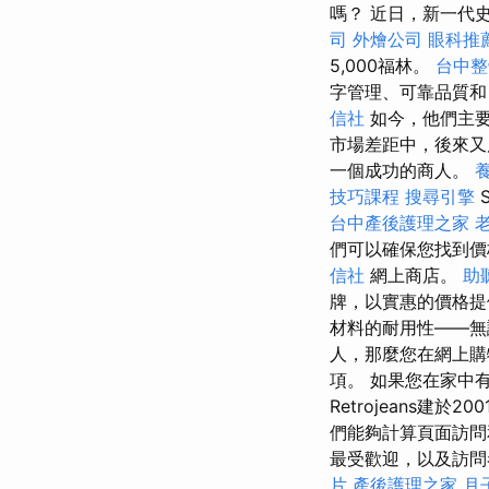
嗎？ 近日，新一代
司
外燴公司
眼科推
5,000福林。
台中整
字管理、可靠品質
信社
如今，他們主要
市場差距中，後來又
一個成功的商人。
技巧課程
搜尋引擎
台中產後護理之家
們可以確保您找到
信社
網上商店。
助
牌，以實惠的價格
材料的耐用性——
人，那麼您在網上購
項。 如果您在家中有
Retrojeans建
們能夠計算頁面訪問
最受歡迎，以及訪問者
片
產後護理之家 月