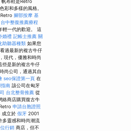
布鞋是Retro
的色彩和多樣的風格。
Retro
腳部按摩
基
。
台中整復推薦療程
年輕一代的歡迎。 這
外婚禮
記帳士推薦
關
化助聽器種類
如果您
看過最新的複古牛仔
，現代，優雅和時尚
 這些是新的複古牛仔
家時尚公司，通過其自
燴
seo保證第一頁
在
用指南
該公司在匈牙
司
台北整骨推薦
從
網絡商店購買復古牛
Retro
申請台胞證照
心
成立於
假牙
2001
許多靈感和時尚潮流
數位行銷
商店，但不