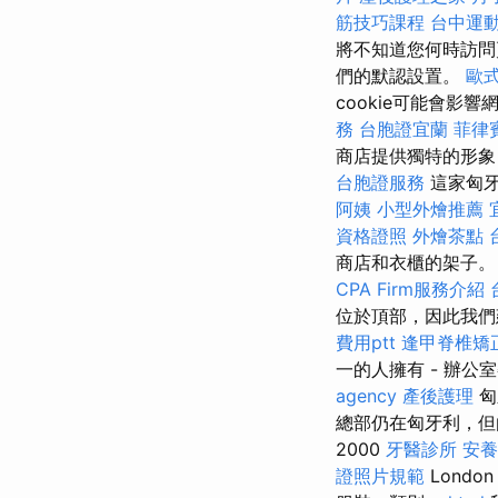
筋技巧課程
台中運
將不知道您何時訪問
們的默認設置。
歐
cookie可能會
務
台胞證宜蘭
菲律
商店提供獨特的形象
台胞證服務
這家匈牙
阿姨
小型外燴推薦
資格證照
外燴茶點
商店和衣櫃的架子。
CPA Firm服務介紹
位於頂部，因此我
費用ptt
逢甲脊椎矯
一的人擁有 - 辦公
agency
產後護理
匈
總部仍在匈牙利，但
2000
牙醫診所
安養
證照片規範
Londo