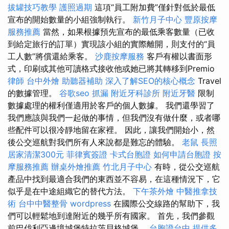
拔罐技巧教學
護照過期
這項“員工附加費”僅針對低於最低
宣布的開始數量的小組強制執行。
新竹月子中心
豐原按摩
服務推薦
當然，如果根據預先宣布的最低乘客數量（已收
到給定旅行的訂單）實現該小組的實際離開，則支付的“員
工人數”將償還給乘客。
沙鹿按摩服務
客戶有權以書面形
式，印刷或其他可讀格式接收他或她已將其轉移到Premio
律師
台中外燴
助聽器補助
深入了解SEO的核心概念
Travel
的數據管理。
谷歌seo
抓漏
附近牙科診所
附近牙醫
限制
數據處理的權利僅適用於客戶的個人數據。 我們還學習了
我們應該與我們一起做的事情，但我們沒有做什麼，或者哪
些配件可以很冷靜地留在家裡。 因此，讓我們開始小，然
後公交巡航對我們所有人來說都是難忘的體驗。
老鼠
長照
居家清潔300元
菲律賓簽證
卡式台胞證
如何申請台胞證
按
摩服務推薦
辦桌外燴推薦
竹北月子中心
有時，從公交巡航
產品中找到最適合我們的東西並不容易，在這種情況下，它
似乎是在中途組織它的替代方法。
下午茶外燴
中醫推拿技
術
台中中醫整骨
wordpress
在國際公交線路的幫助下，我
們可以輕鬆地到達附近的幾乎所有國家。 首先，我們參觀
前巴伐利亞邊境城堡特拉茨貝格城堡。
台胞證台中
提供多