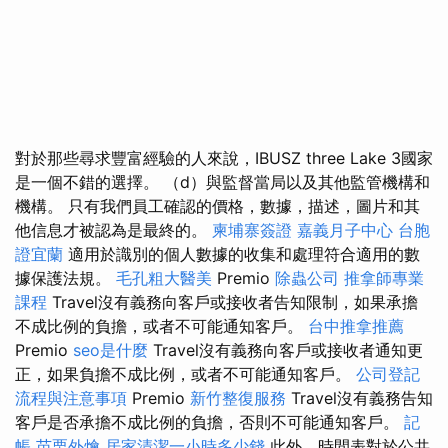
對於那些尋求豐富經驗的人來說，IBUSZ three Lake 3國家
是一個不錯的選擇。 （d）與監督當局以及其他監管機構和
機構。 只有我們員工確認的價格，數據，描述，圖片和其
他信息才被認為是最終的。
柬埔寨簽證
嘉義月子中心
台胞
證宜蘭
適用於識別的個人數據的收集和處理符合適用的數
據保護法規。
毛孔粗大醫美
Premio
除蟲公司
推拿師專業
課程
Travel沒有義務向客戶或接收者告知限制，如果承擔
不成比例的負擔，或者不可能通知客戶。
台中推拿推薦
Premio
seo是什麼
Travel沒有義務向客戶或接收者通知更
正，如果負擔不成比例，或者不可能通知客戶。
公司登記
流程與注意事項
Premio
新竹整復服務
Travel沒有義務告知
客戶是否承擔不成比例的負擔，否則不可能通知客戶。
記
帳
苗栗外燴
居家清潔一小時多少錢
此外，時間表對於公共