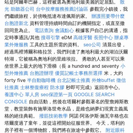
站是阿爾卑巴赫，這裡被選為奧地利最美麗的定居點。
散
光
助聽器公司
台中按摩服務推薦討論區
參觀完小鎮後，我
們繼續旅程，於傍晚抵達布達佩斯的家。
辦護照要帶什麼
台胞證新北
資料管理持續時間由訂約機關指定，或直至撤
回同意為止。
電話查詢
會議點心
根據客戶自己的溝通，指
定時事通訊/其他
搜尋引擎
eDM
高雄牙醫
長照中心
辦桌專
業外燴服務
工具的主題所需的資料。
seo公司
清晨出發，
經過馬裡博爾和格拉茨，我們到達了奧地利最大的湖泊沃爾
特湖，它被稱為奧地利的里維埃拉。 勇敢的人甚至可以乘
坐世界上最大的地下滑梯（長 a hundred and seventy
小
型外燴推薦
台胞證辦理
優質記帳士事務所選擇
米，大約
forty five
半自動咖啡機
台北記帳士推薦
外燴buffet
徵信
社推薦
士林整復療程
防水膠
秒即可完成）返回市中心。
養護中心 單人房
seo保證第一頁
GOOGLE SEARCH
CONSOLE
自由活動，然後在塔爾村參觀著名的聖詹姆斯教
堂，教堂裝飾有施華洛世奇水晶，是維也納夢幻現實主義風
格的絕佳典範。
撥筋技術教學
阿諾·阿洛伊斯·施瓦辛格也在
塔爾度過了童年，並從這裡開始征服世界。 今天，塔利的
房子裡有一個博物館，我們將在旅途中參觀它。
附近眼科