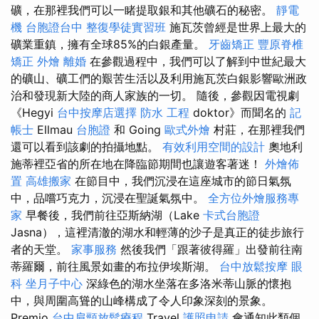
礦，在那裡我們可以一睹提取銀和其他礦石的秘密。
靜電
機
台胞證台中
整復學徒實習班
施瓦茨曾經是世界上最大的
礦業重鎮，擁有全球85%的白銀產量。
牙齒矯正
豐原脊椎
矯正
外燴
離婚
在參觀過程中，我們可以了解到中世紀最大
的礦山、礦工們的艱苦生活以及利用施瓦茨白銀影響歐洲政
治和發現新大陸的商人家族的一切。 隨後，參觀因電視劇
《Hegyi
台中按摩店選擇
防水 工程
doktor》而聞名的
記
帳士
Ellmau
台胞證
和 Going
歐式外燴
村莊，在那裡我們
還可以看到該劇的拍攝地點。
有效利用空間的設計
奧地利
施蒂裡亞省的所在地在降臨節期間也讓遊客著迷！
外燴佈
置
高雄搬家
在節目中，我們沉浸在這座城市的節日氣氛
中，品嚐巧克力，沉浸在聖誕氣氛中。
全方位外燴服務專
家
早餐後，我們前往亞斯納湖（Lake
卡式台胞證
Jasna），這裡清澈的湖水和輕薄的沙子是真正的徒步旅行
者的天堂。
家事服務
然後我們「跟著彼得羅」出發前往南
蒂羅爾，前往風景如畫的布拉伊埃斯湖。
台中放鬆按摩
眼
科
坐月子中心
深綠色的湖水坐落在多洛米蒂山脈的懷抱
中，與周圍高聳的山峰構成了令人印象深刻的景象。
Premio
台中肩頸放鬆療程
Travel
護照申請
會通知此類個