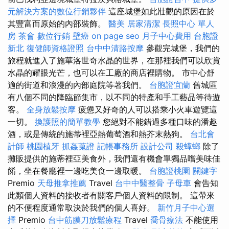
元解決方案的數位行銷夥伴
這座城堡如此壯觀的原因在於
其豐富而原始的內部裝飾。
醫美
居家清潔
長照中心 單人
房
茶會
數位行銷
壁癌
on page seo
月子中心費用
台胞證
新北
復健師資格證照
台中中清路按摩
參觀完城堡，我們的
旅程就進入了施華洛世奇水晶的世界，在那裡我們可以欣賞
水晶的耀眼光芒，也可以在工廠的商店裡購物。 市中心舒
適的街道和浪漫的內部庭院等著我們。
台胞證宜蘭
舊城區
有八個不同的降臨節集市，以不同的特產和手工藝品等待遊
客。
全身放鬆按摩
疲憊又好奇的人可以搭乘小火車​​遊覽這
一切。
換護照的簡單教學
您絕對不能錯過多種口味的潘趣
酒，或是傳統的施蒂裡亞熱葡萄酒和熱芥末熱狗。
台北會
計師
桃園植牙
抓姦蒐證
記帳事務所
設計公司
殺蟑螂
除了
攤販提供的施蒂裡亞美食外，我們還有機會單獨品嚐美味佳
餚，坐在餐廳裡一邊吃美食一邊取暖。
台胞證桃園
關鍵字
Premio
天母推拿推薦
Travel
台中中醫整骨
子母車
會告知
此類個人資料的接收者有關客戶個人資料的限制。 這帶來
的不便程度通常取決於我們的個人喜好。
新竹月子中心選
擇
Premio
台中筋膜刀放鬆療程
Travel
喬骨療法
不能使用