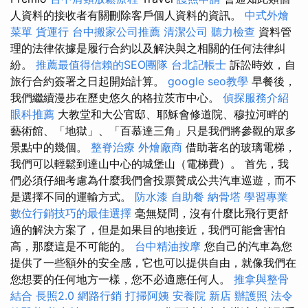
人資料的接收者有關刪除客戶個人資料的資訊。
中式外燴
菜單
貨運行
台中搬家公司推薦
清潔公司
聽力檢查
資料管
理的法律依據是履行合約以及解決與之相關的任何法律糾
紛。
推薦最值得信賴的SEO團隊
台北記帳士
訴訟時效，自
旅行合約簽署之日起開始計算。
google seo教學
早餐後，
我們繼續漫步在歷史悠久的格拉茨市中心。
偵探服務介紹
眼科推薦
大教堂和大公官邸、耶穌會修道院、穆拉河畔的
藝術館、「地獄」、「百慕達三角」只是我們將參觀的眾多
景點中的幾個。
整脊治療
外燴廠商
借助著名的玻璃電梯，
我們可以輕鬆到達山中心的城堡山（電梯費）。 首先，我
們必須仔細考慮為什麼我們會投票贊成公共汽車巡遊，而不
是選擇不同的運輸方式。
防水漆
自助餐
納骨塔
學習專業
數位行銷技巧的最佳選擇
毫無疑問，沒有什麼比飛行更舒
適的解決方案了，但是如果目的地接近，我們可能會害怕
高，那麼這是不可能的。
台中精油按摩
您自己的汽車為您
提供了一些額外的安全感，它也可以提供自由，就像我們在
您想要的任何地方一樣，您不必適應任何人。
推拿與整骨
結合
長照2.0
網路行銷
打掃阿姨
安養院 新店
辦護照
法令