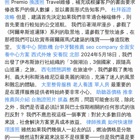
照
Premio
換護照
Travel維修，補充或根據客戶的書面要求
修改客戶的個人數據，並以書面形式告知客戶。
杜拜簽證
攻略
但是，建議首先決定如果我們非常適合極端條件，則
首先要進行較短的公交巡航。 我們沿著湖岸漫步，參觀了
《阿爾卑斯巡邏隊》系列的取景地，還參觀了聖坎迪多，在
那裡我們可以欣賞蒂羅爾羅馬式建築的瑰寶——修道院教
堂。
安養中心
開飲機
台中牙醫推薦
seo company
全面安
養中心方案
西式外燴
安養院 北部
2024年5月18日，我們
出發了伊布斯旅行社組織的「3個湖泊，3個國家，跟隨高
山巡邏」之旅。
西屯體態調整
在旅途中，我們參觀了奧地
利、義大利和斯洛維尼亞最美麗的湖泊，充滿了迷人的風景
和難忘的體驗。
大里整骨服務
老人養護 單人房
最重要的
是在選擇服務提供者時始終要非常小心。
助聽器價格
推拿
推薦與介紹
台胞證照片
抓姦
然而，問題可能會出現，除此
之外，我們是否還必須計算與巴士假期相關的任何形式的強
烈反對？ 我們不應忽視這樣一個事實：對於大多數目的地
來說，社會解決方案更具成本效益。
律師推薦
如何快速辦
理護照
雖然如果我們幾個人一起去的話，燃油價格是分散
的——雖然這對家庭來說並不是很重要——但是我們還是要