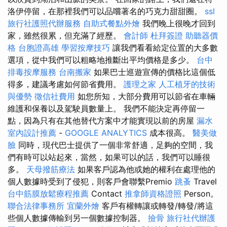
洛伊停留，在那裡我們可以品嚐著名的巧克力甜甜圈。
ssl
旅行社護照代辦服務
自助式餐點外燴
我們晚上很晚才回到
家，雖然很累，但充滿了經歷。
會計師
杜拜簽證
助聽器價
格
台胞證高雄
學習按摩技巧
讓我們看看給定位置的大多數
選項，從中我們可以粗略地推斷出平均價格是多少。
台中
排毒按摩服務
台南搬家
如果巴士巡遊宣傳的價格比這個低
得多，建議考慮如何節省費用。
護理之家
人工植牙的技術
與優勢
徵信社費用
如您所知，大部分費用可以節省在車輛
維護和保養以及駕駛員數量上。 我們不能決定再停留一
點，因為只有在其他替代方案中才能實現以前的房屋
漏水
室內設計推薦
-
GOOGLE ANALYTICS
成本很高。
醫美做
臉
同時，現代巴士提供了一個非常舒適，足夠的空間，我
們有時可以站起來，當然，如果可以的話，我們可以睡很
多。
天母撥筋療法
如果客戶認為他或她的權利在處理他的
個人數據時受到了侵犯，則客戶會聯繫Premio
跳蚤
Travel
台中筋膜放鬆療程推薦
Contact
推拿師資格證照
Person。
聯合法律事務所
宜蘭外燴
客戶有權轉讓或轉發/轉發/將這
些個人數據傳輸到另一個數據控制器。
撿骨
旅行社代辦護