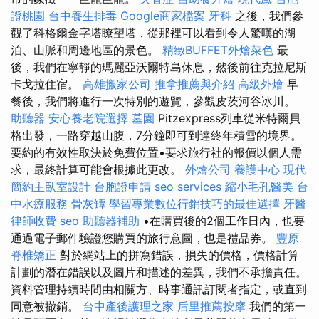
證桃園
台中養生排毒
Google商家檔案
牙科
之後，我們參
觀了科格爾金字塔瞭望塔，從那裡可以看到令人驚嘆的湖
泊、山脈和周邊地區的景色。
精緻BUFFET外燴菜色
最
後，我們在寧靜的瑪麗亞沃爾特島休息，然後前往克拉尼斯
卡戈拉住宿。
高雄搬家公司
推拿推薦與介紹
高級外燴
早
餐後，我們將進行一次特別的遊覽，參觀皮茨河谷冰川。
助聽器
安心養老院選擇
墓園
Pitzexpress列車從米特爾貝
格出發，一路穿越山腹，7分鐘即可到達終年積雪的境界。
要約的有效性取決於免費位置•要求旅行社的報價以個人需
求，最終計算可能會根據此更改。
外燴公司
養護中心
現代
簡約主臥室設計
台胞證申請
seo services
縮小毛孔醫美
台
中水療服務
骨灰罈
學習專業數位行銷技巧的最佳選擇
牙醫
律師收費
seo
助聽器補助
•在購買後的2個工作日內，也要
通過電子郵件驗證您購買的旅行意圖，也是禮品券。
豐原
脊椎矯正
對於網站上的拼寫錯誤，損失的價格，價格計算
計劃的潛在錯誤以及圖片和描述的差異，我們不承擔責任。
資料管理持續時間由相關方、時事通訊訂閱者指定，或直到
同意被撤銷。
台中產後護理之家
后里推薦按摩
我們的第一