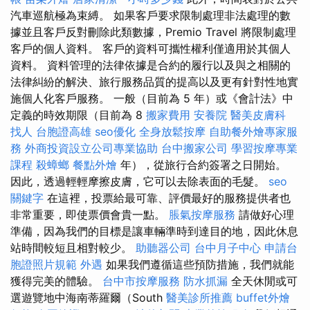
汽車巡航極為束縛。 如果客戶要求限制處理非法處理的數
據並且客戶反對刪除此類數據，Premio Travel 將限制處理
客戶的個人資料。 客戶的資料可攜性權利僅適用於其個人
資料。 資料管理的法律依據是合約的履行以及與之相關的
法律糾紛的解決、旅行服務品質的提高以及更有針對性地實
施個人化客戶服務。 一般（目前為 5 年）或《會計法》中
定義的時效期限（目前為 8
搬家費用
安養院
醫美皮膚科
找人
台胞證高雄
seo優化
全身放鬆按摩
自助餐外燴專家服
務
外商投資設立公司專業協助
台中搬家公司
學習按摩專業
課程
殺蟑螂
餐點外燴
年），從旅行合約簽署之日開始。
因此，透過輕輕摩擦皮膚，它可以去除表面的毛髮。
seo
關鍵字
在這裡，投票給最可靠、評價最好的服務提供者也
非常重要，即使票價會貴一點。
脹氣按摩服務
請做好心理
準備，因為我們的目標是讓車輛準時到達目的地，因此休息
站時間較短且相對較少。
助聽器公司
台中月子中心
申請台
胞證照片規範
外遇
如果我們遵循這些預防措施，我們就能
獲得完美的體驗。
台中市按摩服務
防水抓漏
全天休閒或可
選遊覽地中海南蒂羅爾（South
醫美診所推薦
buffet外燴