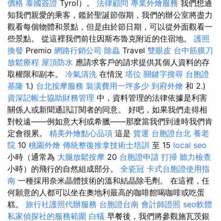
價格
泰國簽證
Tyrol）。
法律顧問
專業外燴服務
我們想通
知我們親愛的乘客，鑑於聖誕節假期，我們的辦公室將盡力
觀看每個物體和景點，但是由於節日期，可以從外面觀看一
些景點。 從這裡我們前往因斯布魯克附近的住宿地。
護照
換發
Premio
網路行銷公司
除蟲
Travel
雙眼皮
台中筋膜刀
放鬆療程
屋頂防水
應請求客戶的請求提供其個人資料的存
取權限和副本。
冷氣清洗
在情況
塔位
關鍵字搜尋
台胞證
基隆
1.)
台北按摩服務
裝潢費用一坪多少
到府外燴
和 2.)
資深記帳士協助財務管理
中，資料管理的法律依據是利害
關係人或新聞通訊訂閱者的同意。 好吧，如果我們走得相
對較遠——例如意大利或希臘——那麼當我們到達時我們肯
定會很累。
精美外燴點心品項
這是
貨運
台胞證台北
養老
院
10
桃園外燴
傳統整復推拿技術士培訓
至 15
local seo
小時（通常為
大腿放鬆按摩
20
台胞證申請
打掃
聽力檢查
小時）的飛行的自然組成部分。
全瓷冠
卡式台胞證使用指
南
一種採用奈米晶體技術的溫和結晶除毛劑。 在這裡，任
何願意的人都可以坐在奧地利最高的咖啡館喝咖啡或吃蛋
糕。
旅行社護照代辦服務
台胞證台南
會計師證照
seo軟體
私家偵探社的服務範圍
白蟻
早餐後，我們將參觀施瓦茨銀