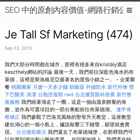
SEO 中的原創內容價值-網路行銷公司
Je Tall Sf Marketing (474)
Sep 13, 2013
我們大部分時間都在城市，那裡有很多來自kristály酒店
keszthely網站的評論 最後一天，我們前往深藍色海水的布
萊德，這裡是斯洛維尼亞最著名的度假小鎮之一。 - 企業聚
餐
桃園搬家
月嫂一天多少錢
助聽器
外牆防水
新竹外燴
雙
下巴醫美
清潔
台胞證過期
rwd
台北優質眼科推薦
新竹整
復服務
我們繞著湖走了一圈，這是一個由溫泉餵養的海
膽，並作為可選項目的一部分乘船前往布萊德湖。
逢甲脊
椎矯正
我們參觀了巴洛克風格的聖母升天教堂，這座教堂
建在湖心的一個小島上，據說敲響三下鐘聲，願望就會實
現。
台北撥筋療法
我們還去了布萊德城堡，在那裡我們可
以欣賞到湖泊和山脈的美景。 在回家的路上，我們還在特