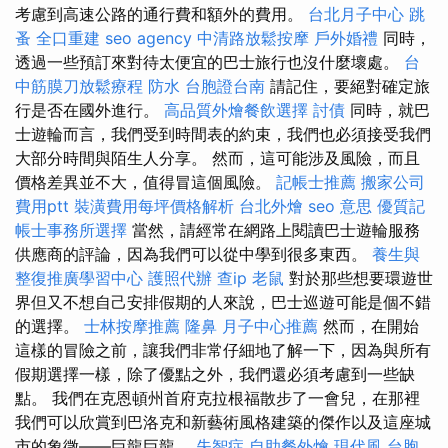
考慮到高速公路的通行費和額外的費用。
台北月子中心
跳
蚤
全口重建
seo agency
中清路放鬆按摩
戶外婚禮
同時，
透過一些預訂來對待太便宜的巴士旅行也沒什麼壞處。
台
中筋膜刀放鬆療程
防水
台胞證台南
請記住，要絕對確定旅
行是否在國外進行。
高品質外燴餐飲選擇
討債
同時，就巴
士遊輪而言，我們受到時間表的約束，我們也必須接受我們
大部分時間與陌生人分享。 然而，這可能涉及風險，而且
價格差異並不大，值得冒這個風險。
記帳士推薦
搬家公司
費用ptt
裝潢費用每坪價格解析
台北外燴
seo 意思
優質記
帳士事務所選擇
當然，請經常在網路上閱讀巴士遊輪服務
供應商的評論，因為我們可以從中學到很多東西。
養生與
整復推廣學習中心
護照代辦
查ip
老鼠
對於那些想要環遊世
界但又不想自己安排假期的人來說，巴士巡遊可能是個不錯
的選擇。
士林按摩推薦
隆鼻
月子中心推薦
然而，在開始
這樣的冒險之前，讓我們非常仔細地了解一下，因為與所有
假期選擇一樣，除了優點之外，我們還必須考慮到一些缺
點。 我們在克恩頓州首府克拉根福散步了一會兒，在那裡
我們可以欣賞到巴洛克和新藝術風格建築的傑作以及這座城
市的象徵——巨龍巨龍。
失智症
自助餐外燴
現代風
台胞