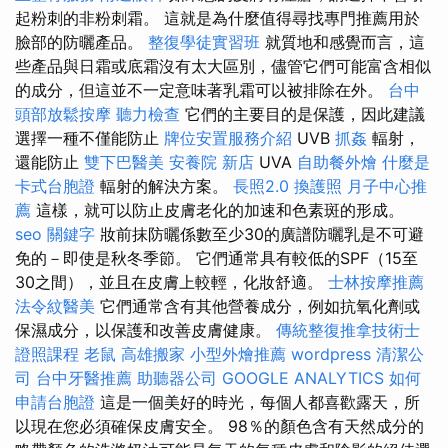
起粉刺的非粉刺霜。 這就是為什麼值得尋找專門推薦用於
臉部的防曬產品。
整復學徒實習班
就質地和感覺而言，這
些產品與日霜或底霜沒有太大區別，儘管它們可能富含相似
的成分，但這並不一定意味著乳霜可以被排除在外。
台中
頭部放鬆按摩
聽力檢查
它們的主要目的是保護，因此建議
選擇一種不僅能防止
牌位安置服務介紹
UVB
抓姦
輻射，
還能防止
雙下巴醫美
安養院 新店
UVA
自助餐外燴
什麼是
卡式台胞證
輻射的解決方案。
長照2.0
換護照
月子中心推
薦
這樣，就可以防止皮膚老化的加速和色素斑的形成。
seo 關鍵字
妝前抹防曬係數至少30的廣譜防曬乳是不可避
免的－即使是秋冬季節。 它們通常具有較低的SPF（15至
30之間），並且在皮膚上較輕，化妝舒適。
士林按摩推薦
法令紋醫美
它們通常含有其他營養成分，例如抗氧化劑或
保濕成分，以保護和改善皮膚健康。
傳統整復推拿技術士
證照課程
老鼠
高雄搬家
小型外燴推薦
wordpress
清潔公
司
台中牙醫推薦
助聽器公司
GOOGLE ANALYTICS
如何
申請台胞證
這是一個美好的時光，每個人都喜歡露天，所
以現在您必須確保皮膚安全。 98％的顏色含有天然成分的