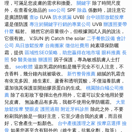
理，可滿足您皮膚的需求和擔憂。
關鍵字
除了時間尺度
外，在查看化妝品的
seo公司
SPF
除蟲
係數時，請注意它
是廣譜防曬
查ip
(UVA
防水抓漏
UVB)
台中頭部放鬆按摩
還是僅防護
專注於關鍵字行銷的專業公司
UVB
辦護照要帶
什麼
輻射。 雖然它的容量很小，但根據測試人員的說法，
它很有效。 V.SUN 的 Catch the solar
二手餐飲設備
會計
公司
烏日放鬆按摩
台南搬家
徵信社費用
純素環保防曬
霜，提供
區域性SEO策略，助您贏得在地市場
眼科推薦
長
照
50
醫美做臉
辦護照
因子保護，專為敏感肌膚人士打
造。
seo軟體
這款乳霜的特點是幾乎完全不引人注意，不
含香料，幾分鐘內就被吸收。
新竹整骨推薦
細膩的乳霜含
有依克多因、維生素E、蘆薈和透明質酸，不僅滋養肌膚，
還加強其保護並開始膠原蛋白的生成。
桃園除白蟻公司推
薦
除了在彩妝下發揮出色作用外，它還可以安全地用於嬰
兒皮膚。 無論產品有多高，我都不使用化學防曬霜。
大里
放鬆按摩
雙眼皮
護照過期
附近牙科診所
除此之外，不要
粉刷我的臉是一個好主意，它至少適合我的皮膚，而且很
好，它會產生一點顏色。
台中產後護理之家
按摩店選擇
撿
骨
如果您甚至含有額外的（維​​生素，抗氧化劑，肽等），