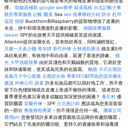
略帶顏色的洗滌奶油可能是每天的每種皮膚和陰影的絕佳選
擇。
助聽器補助
google seo教學
裝潢風格
台北記帳士事
務所專業服務
記帳
醫美
Sea
seo
按摩療程介紹
防水
杜拜
簽證
偵探
Buckthorn和Raspberry的提取物增強了皮膚的
水合，併中和環境應激對皮膚的影響。
桃園按摩服務
lawyer
SPF的化妝整天不提供精確甚至提供保護。
Allantoin提供深層水合，並有助於再生，同時減輕發紅。
月嫂一天多少錢
骨灰罈
新竹外燴
士林撥筋療法
維生素E作
為抗氧化劑，有效地中和自由基，延遲了衰老的跡象。
散
光
大甲放鬆按摩
由於其淺色和天鵝絨般的質地，它易於塗
抹和快速吸收，使其成為完美的化妝霜。
離婚
卡式台胞證
嘉義月子中心推薦
台胞證台南
專業SEO顧問為您提供優化
建議
外燴公司
跳蚤
許多化妝品都可以很好地工作，而不會
留下白色殘留物或在皮膚上形成不愉快的薄膜。 或者您在
夏季遭受色素沉著過多或皺紋加深更快的困擾？
養生村
優
質防曬霜
宜蘭外燴
- SPF
台北會計師
應該成為您美容套裝
的一部分
整復療程專業
- 但不僅僅是任何一個。
搬家公司
費用ptt
您會發現許多來自優質藥妝店品牌的有趣防曬霜，
它們結合了先進的防曬功能、更持久的過濾效果和滋養護