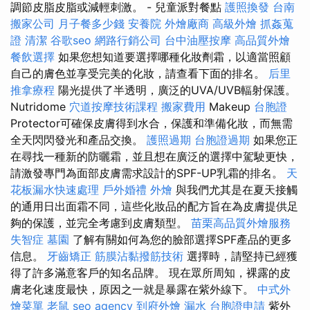
調節皮脂皮脂或減輕刺激。 - 兒童派對餐點
護照換發
台南
搬家公司
月子餐多少錢
安養院
外燴廠商
高級外燴
抓姦蒐
證
清潔
谷歌seo
網路行銷公司
台中油壓按摩
高品質外燴
餐飲選擇
如果您想知道要選擇哪種化妝劑霜，以適當照顧
自己的膚色並享受完美的化妝，請查看下面的排名。
后里
推拿療程
陽光提供了半透明，廣泛的UVA/UVB輻射保護。
Nutridome
穴道按摩技術課程
搬家費用
Makeup
台胞證
Protector可確保皮膚得到水合，保護和準備化妝，而無需
全天閃閃發光和產品交換。
護照過期
台胞證過期
如果您正
在尋找一種新的防曬霜，並且想在廣泛的選擇中駕駛更快，
請激發專門為面部皮膚需求設計的SPF-UP乳霜的排名。
天
花板漏水快速處理
戶外婚禮
外燴
與我們尤其是在夏天接觸
的通用日出面霜不同，這些化妝品的配方旨在為皮膚提供足
夠的保護，並完全考慮到皮膚類型。
苗栗高品質外燴服務
失智症
墓園
了解有關如何為您的臉部選擇SPF產品的更多
信息。
牙齒矯正
筋膜沾黏撥筋技術
選擇時，請堅持已經獲
得了許多滿意客戶的知名品牌。 現在眾所周知，裸露的皮
膚老化速度最快，原因之一就是暴露在紫外線下。
中式外
燴菜單
老鼠
seo agency
到府外燴
漏水
台胞證申請
紫外