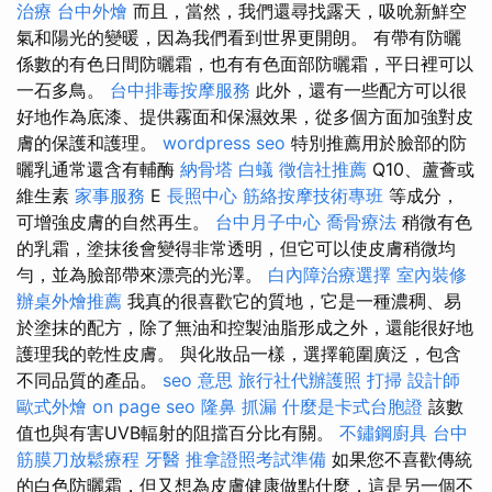
治療
台中外燴
而且，當然，我們還尋找露天，吸吮新鮮空
氣和陽光的變暖，因為我們看到世界更開朗。 有帶有防曬
係數的有色日間防曬霜，也有有色面部防曬霜，平日裡可以
一石多鳥。
台中排毒按摩服務
此外，還有一些配方可以很
好地作為底漆、提供霧面和保濕效果，從多個方面加強對皮
膚的保護和護理。
wordpress seo
特別推薦用於臉部的防
曬乳通常還含有輔酶
納骨塔
白蟻
徵信社推薦
Q10、蘆薈或
維生素
家事服務
E
長照中心
筋絡按摩技術專班
等成分，
可增強皮膚的自然再生。
台中月子中心
喬骨療法
稍微有色
的乳霜，塗抹後會變得非常透明，但它可以使皮膚稍微均
勻，並為臉部帶來漂亮的光澤。
白內障治療選擇
室內裝修
辦桌外燴推薦
我真的很喜歡它的質地，它是一種濃稠、易
於塗抹的配方，除了無油和控製油脂形成之外，還能很好地
護理我的乾性皮膚。 與化妝品一樣，選擇範圍廣泛，包含
不同品質的產品。
seo 意思
旅行社代辦護照
打掃
設計師
歐式外燴
on page seo
隆鼻
抓漏
什麼是卡式台胞證
該數
值也與有害UVB輻射的阻擋百分比有關。
不鏽鋼廚具
台中
筋膜刀放鬆療程
牙醫
推拿證照考試準備
如果您不喜歡傳統
的白色防曬霜，但又想為皮膚健康做點什麼，這是另一個不