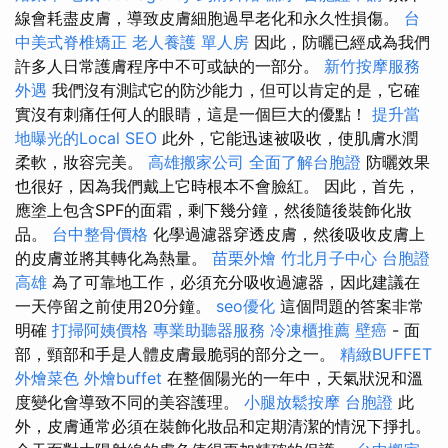
線會耗盡皮膚，導致皮膚細胞過早老化和永久性損傷。
台
中美式脊椎矯正
老人養護 單人房
因此，防曬已經成為我們
許多人日常護膚程序中不可或缺的一部分。
新竹按摩服務
外遇
我們沒有測試它的防沙能力，但可以肯定的是，它確
實沒有刺痛任何人的眼睛，這是一個巨大的優點！
提升當
地曝光的Local SEO
此外，它能迅速被吸收，使肌膚水潤
柔軟，妝容完美。
高雄搬家公司
全面了解台胞證
防曬效果
也很好，因為我們戴上它時根本不會臉紅。 因此，首先，
應塗上包含SPF的面霜，剩下幾分鐘，然後隨後裝飾化妝
品。
台中整骨價格
化學過濾器穿透皮膚，然後吸收皮膚上
的皮膚並將其轉化為熱量。
苗栗外燴
竹北月子中心
台胞證
高雄
為了可靠地工作，必須充分吸收過濾器，因此建議在
一天停留之前使用20分鐘。
seo優化
這個問題的答案非常
明確
打掃阿姨價格
專業助聽器服務
冷凍櫃推薦
壁癌
- 面
部，頸部和手是人體皮膚最脆弱的部分之一。
精緻BUFFET
外燴菜色
外燴buffet
在整個陽光的一年中，天氣狀況和溫
度變化會導致不同的美容護理。
小腿放鬆按摩
台胞證
此
外，皮膚通常必須在裝飾化妝品和定期清潔的情況下掙扎。