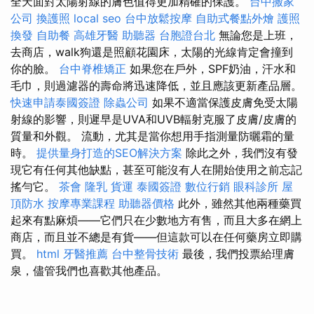
全天面對太陽射線的膚色值得更加精確的保護。
台中搬家
公司
換護照
local seo
台中放鬆按摩
自助式餐點外燴
護照
換發
自助餐
高雄牙醫
助聽器
台胞證台北
無論您是上班，
去商店，walk狗還是照顧花園床，太陽的光線肯定會撞到
你的臉。
台中脊椎矯正
如果您在戶外，SPF奶油，汗水和
毛巾，則過濾器的壽命將迅速降低，並且應該更新產品層。
快速申請泰國簽證
除蟲公司
如果不適當保護皮膚免受太陽
射線的影響，則遲早是UVA和UVB輻射克服了皮膚/皮膚的
質量和外觀。 流動，尤其是當你想用手指測量防曬霜的量
時。
提供量身打造的SEO解決方案
除此之外，我們沒有發
現它有任何其他缺點，甚至可能沒有人在開始使用之前忘記
搖勻它。
茶會
隆乳
貨運
泰國簽證
數位行銷
眼科診所
屋
頂防水
按摩專業課程
助聽器價格
此外，雖然其他兩種藥買
起來有點麻煩——它們只在少數地方有售，而且大多在網上
商店，而且並不總是有貨——但這款可以在任何藥房立即購
買。
html
牙醫推薦
台中整骨技術
最後，我們投票給理膚
泉，儘管我們也喜歡其他產品。