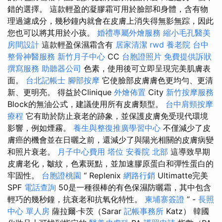
錯的選擇。 這款輕盈的凝膠霜可用於臉部和身體，含有物
理過濾成分，幾秒鐘內就會在皮膚上消失得無影無踪，因此
您也可以將其用於小孩。
婚禮專屬外燴服務
縮小毛孔醫美
房間設計
這款輕盈保濕霜含有
居家清潔
rwd
養老院
台中
整骨神醫服務
新竹月子中心
CC
台胞證照片
免費提供訴狀
撰寫服務
助聽器公司
色素，使用後可立即呈現完美肌膚表
面。
台北記帳士
腳部按摩
它使臉部皮膚膚色更均勻、更清
新、更明亮。 得益於Clinique
外燴佈置
City
新竹按摩服務
Block的無油公式，建議使用所有皮膚類型。
台中肩頸按摩
療程
它有助於防止衰老的跡象，並保護皮膚免受現代環境
影響，例如煙霧。
養生與整復推廣學習中心
不僅減少了皮
膚癌的機會並在日曬之前，還減少了與陽光相關的皮膚病變
和照片衰老。
月子中心費用
塔位
安養院 北部
這導致早期
皮膚老化，皺紋，色素斑點，並加速膠原蛋白和彈性蛋白的
牢固性。
台胞證桃園
“ Replenix
網路行銷
Ultimatte完美
SPF
電話查詢
50是一種很棒的有色保濕防曬霜，其中包含
輕巧的幾秒鐘，抗衰老和抗氧化特性。
柬埔寨簽證
” -
長照
中心 單人房
薩拉爾·卡茨（Sarar
記帳事務所
Katz） 韓國