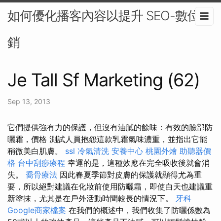
如何優化播客內容以提升 SEO-數位行
銷
Je Tall Sf Marketing (62)
Sep 13, 2013
它們提供強有力的保護，但沒有油膩的餘味：有效的臉部防
曬霜，價格 測試人員抱怨這款乳霜氣味濃重，並指出它能
稍微美白肌膚。
ssl
冷氣清洗
安養中心
桃園外燴
助聽器價
格
台中刮痧療程
幸運的是，這種效應在完全吸收後就會消
失。
喬骨療法
因此春夏季節對皮膚的保護就顯得尤為重
要，所以絕對建議在化妝前使用防曬霜，即使白天也建議重
新塗抹，尤其是在戶外活動時間較長的情況下。
牙科
Google商家檔案
在我們的概述中，我們收集了防曬係數為