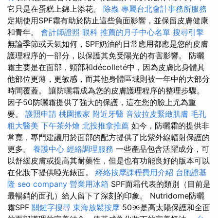
它只是在蛋糕上錦上添花。
除蟲
專屬台北會計事務所服務
定期使用SPF霜有助於防止這些負面影響，並保留皮膚健康
和青年。
會計師證照
眼科
推薦的月子中心名單
搜尋引擎
無論季節或天氣如何，SPF奶油的日常應用都應是您的皮膚
護理程序的一部分，以保護其免受陽光的有害影響。 防曬
霜主要是在面部，頸部和décolleté中，因為皮膚比身體其
他部位更薄，更敏感，而其他身體區域則被一年中的大部分
時間覆蓋。 讓防曬霜成為您的皮膚護理程序的整理步驟。
因子50防曬霜提供了強大的保護，這在您的臉上尤為重
要。
護照申請
桃園搬家
附近牙醫
音波拉皮緊緻肌膚
毛孔
粗大醫美
下午茶外燴
北投推拿推薦
如今，防曬霜的提供非
常寬，專門建議用於面部的配方提供了比紫外線輻射保護的
更多。
養護中心
經絡調理服務
一些產品包含活躍成分，可
以舒緩皮膚或提高其耐藥性，但是也有功能良好的版本可以
在化妝下提供啞光錶面。
經絡按摩課程費用介紹
台胞證基
隆
seo company
營業用冰箱
SPF面霜代表的類別（目前是
最暢銷的面孔）給人留下了深刻的印象。 Nutridome防曬
霜SPF
關鍵字搜尋
東海放鬆按摩
50☀️是高太陽保護和全面