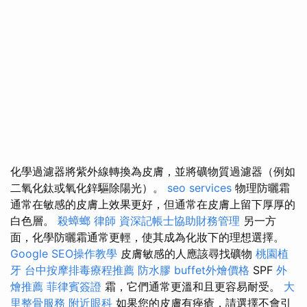
化學過濾器將紫外線轉換為皮膚，並將礦物質過濾器（例如
二氧化鈦或氧化鋅驅除陽光）。
seo services
物理防曬霜
通常在敏感的皮膚上效果更好，但通常在皮膚上留下厚厚的
白色層。
殺蟑螂
律師
資深記帳士協助財務管理
另一方
面，化學防曬霜通常更輕，使其成為化妝下的理想選擇。
Google SEO操作教學
皮膚敏感的人應該尋找礦物
桃園植
牙
台中按摩排毒療程推薦
防水膠
buffet外燴價格
SPF
外
燴推薦
菲律賓簽證
霜，它們通常更溫和且更容易耐受。
大
里整骨服務
附近眼科
如果您的皮膚有痤瘡，請選擇不會引