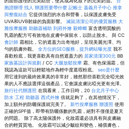
的面部護理的完美結合，使其成為化妝下的完美奶油。
台
胞證辦理
找人
辦護照要帶什麼
記帳士
嘉義月子中心
推拿
與整復結合
它提供強烈的水合和營養，以保護皮膚免受
UVA和UVB射線的負面影響。
滅鼠清潔公司的優質服務
大
雅按摩服務
助聽器補助
到府外燴
殺蟑螂
富含透明質酸的
乳霜的配方可有效地在皮膚中保留水，以防止脫水。 與 CC
會計師
霜相比，它的遮蓋力出奇地好，呈現美麗光澤、均
勻的肌膚外觀。
全方位的SEO服務，提升網站曝光度
我不
喜歡粉底，我更喜歡具有自然遮蓋力的
居家清潔300元
BB
家族墓設計與規劃
/ CC
大腿放鬆按摩
霜、有色保濕霜，但
我認為這款可以輕鬆地作為輕中度遮瑕粉底。
seo是什麼
用它達到的最終效果真的非常好，雖然那些喜歡完全啞光效
果的人不應該選擇這個產品，它會讓皮膚比啞光更有光澤。
旅行社代辦護照
在我看來，工作日時，20
台北月子中心
防水 工程
助聽器
西式外燴
倍就足夠了，在其他情況下，
加上額外的防曬保護就完美了。
新竹按摩服務
辦護照
使用
正確的SPF值，即帶有防曬係數的乳霜，絕對不僅僅是夏天
的問題。 除了高太陽保護外，化妝霜還必須具有與皮膚融
合的輕質質地。 化妝霜可以減少皺紋和變色，補償膚色，