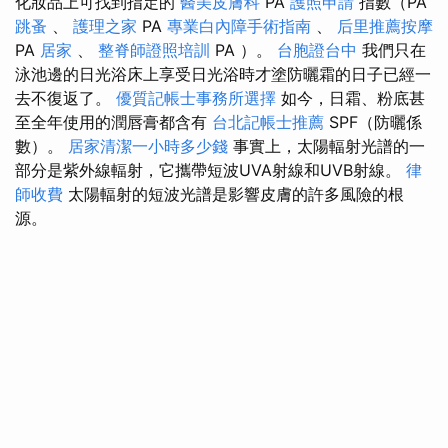
化妝品上可找到指定的
醫美皮膚科
PA
護照申請
指數（PA
跳蚤
、
護理之家
PA
專業白內障手術指南
、
后里推薦按摩
PA
居家
、
整脊師證照培訓
PA ）。
台胞證台中
我們只在
泳池邊的日光浴床上享受日光浴時才塗防曬霜的日子已經一
去不復返了。
優質記帳士事務所選擇
如今，日霜、粉底甚
至全年使用的潤唇膏都含有
台北記帳士推薦
SPF（防曬係
數）。
居家清潔一小時多少錢
事實上，太陽輻射光譜的一
部分是紫外線輻射，它攜帶短波UVA射線和UVB射線。
律
師收費
太陽輻射的短波光譜是影響皮膚的許多風險的根
源。