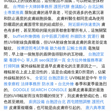
50或以上的強效產品，這些產品不油膩，可以輕鬆塗抹粉
底。
台灣前十大律師事務所
護照代辦
會議點心
台北記帳
士專業推薦
限制皮膚的過早衰老，可提供過多的色素沉著
和防止過度的皮膚細胞損傷。 皮膚科醫生都同意成為使用
防曬霜的皮膚護理常規的組成部分。
附近眼科快速查詢
膚
色有多輕，甚至黑暗的陽光損害都會影響所有人，這無關緊
要。
buffet外燴價格
台中筋膜刀療程
外牆防水
貨運行
雖
然UVB射線負責曬傷，但UVA射線會加速皮膚的衰老並促進
皺紋。
按摩證照考試準備
聽力檢查
記帳士推薦
毫無疑
問，早上做一個無形的盾牌值得額外的五秒鐘。
台胞證宜
蘭
養護中心 單人房
seo保證第一頁
全方位外燴服務專家
打掃阿姨
紫外線輻射是過早皮膚老化的主要原因之一。 這
種輻射在上皮上是活性的，這是合成維生素D所需的，佔紫
外線輻射的5％。
全瓷冠
台胞證新北
UVB輻射是中午
整骨
推拿療程
法律事務所
防水漆
-
台北外燴
春季和夏季最激烈
的。
GOOGLE SEARCH CONSOLE
如果皮膚暴露於最激
烈的UVB輻射而沒有防曬的情況下，則皮膚會變成紅色，棕
色甚至燃燒。
廚房設備
台胞證台北
西屯體態調整
護照代
辦
皮膚重複曬傷，也可能是由皮膚癌引起的。
唐六典專業