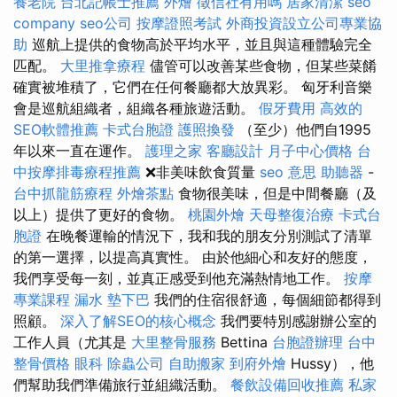
養老院
台北記帳士推薦
外燴
徵信社有用嗎
居家清潔
seo
company
seo公司
按摩證照考試
外商投資設立公司專業協
助
巡航上提供的食物高於平均水平，並且與這種體驗完全
匹配。
大里推拿療程
儘管可以改善某些食物，但某些菜餚
確實被堆積了，它們在任何餐廳都大放異彩。 匈牙利音樂
會是巡航組織者，組織各種旅遊活動。
假牙費用
高效的
SEO軟體推薦
卡式台胞證
護照換發
（至少）他們自1995
年以來一直在運作。
護理之家
客廳設計
月子中心價格
台
中按摩排毒療程推薦
❌非美味飲食質量
seo 意思
助聽器
-
台中抓龍筋療程
外燴茶點
食物很美味，但是中間餐廳（及
以上）提供了更好的食物。
桃園外燴
天母整復治療
卡式台
胞證
在晚餐運輸的情況下，我和我的朋友分別測試了清單
的第一選擇，以提高真實性。 由於他細心和友好的態度，
我們享受每一刻，並真正感受到他充滿熱情地工作。
按摩
專業課程
漏水
墊下巴
我們的住宿很舒適，每個細節都得到
照顧。
深入了解SEO的核心概念
我們要特別感謝辦公室的
工作人員（尤其是
大里整骨服務
Bettina
台胞證辦理
台中
整骨價格
眼科
除蟲公司
自助搬家
到府外燴
Hussy），他
們幫助我們準備旅行並組織活動。
餐飲設備回收推薦
私家