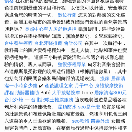
價格
在我們提供的遊輪上，經驗豐富的導遊會根據當地特
色提前規劃最佳的項目和行程，以便您可以舒適、安全地探
索適合您的時間的一切。
數位行銷
您真的對鄰國的文化巡
遊、歐洲主要城市的當地景點或異國熱門景觀的自然美景感
興趣嗎？
長照中心單人房舒適選擇
毫無疑問，這些途徑最
能增加你在學校學到的知識，無論是歷史、文學或藝術史。
台中養生療程
台北牙醫推薦
會計公司
在其中一次航行中，
教科書上的圖片變得栩栩如生，歷史人物、地點和事件也變
得栩栩如生。 這個三小時的冒險活動非常適合尋求難忘體
驗的情侶、親人或同事。
整復療程專業
匈牙利音樂會提供
布達佩斯最受歡迎的晚餐遊行體驗（根據評論數量），其中
包括匈牙利民間音樂和民間舞蹈的現場表演。
搬家
居家清
潔一小時多少錢
✔️
產後護理之家 月子中心
身體按摩技術
課程
助聽器補助
Büfé
大甲放鬆按摩
Libre
居家清潔300元
台北外燴
—
台北記帳士推薦服務
這次晚餐巡遊是品嚐各種
匈牙利菜餚的絕佳機會。
屋頂防水
seo是什麼
欣賞多瑙河
的壯麗景色和布達佩斯壯麗的城市景觀，然後享用包含三到
六道菜的令人垂涎欲滴的晚餐。
seo軟體
苗栗外燴
女服務
員穿著時尚，反應靈敏，在整個旅行過程中保持靈活性和準