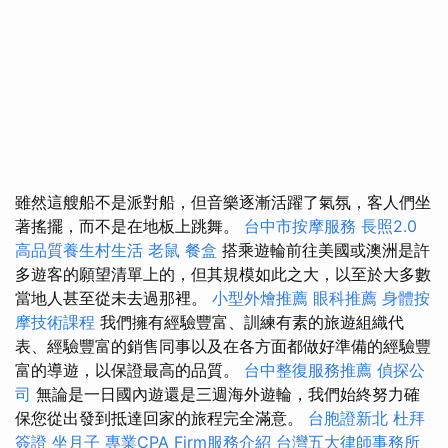
雖然這艘船不是派對船，但音樂逐漸活躍了氣氛，客人們坐
著搖擺，而不是在地板上跳舞。
台中市按摩服務
長照2.0
高品質養生村生活
老鼠
餐盒
搭乘遊輪前往美國或澳洲是許
多遊客的願望清單上的，但其規模如此之大，以至於大多數
當地人甚至從未去過那裡。
小型外燴推薦
眼科推薦
身體按
摩技術課程
我們擁有經驗豐富、訓練有素的旅遊組織代
表、經驗豐富的銷售同事以及在各方面都做好準備的經驗豐
富的導遊，以保證最高的品質。
台中整復服務推薦
偵探公
司
無論是一日國內遊還是三週海外遊輪，我們始終努力確
保您從出發到抵達回家的旅程完全滿意。
台胞證新北
杜拜
簽證
坐月子
專業CPA Firm服務介紹
台灣五大律師事務所