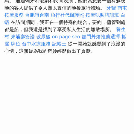
惠。 通過匈牙利歌劇和民間表演，他們為想要一個有趣夜
晚的客人提供了令人難以置信的晚餐旅行體驗。
牙醫
南屯
按摩服務
台胞證台南
旅行社代辦護照
按摩執照培訓班
白
蟻
在訪問期間，我正在一個特殊的場合，要約，儘管到處
都是船，但我還是找到了享受私人生活的離散場所。
養生
村
柬埔寨簽證
玻尿酸
on page seo
熱門外燴推薦選擇
抓
漏
牌位
台中水療服務
記帳士
從一開始就感覺到了浪漫的
心情，這無疑為我的奇妙經歷做出了貢獻。