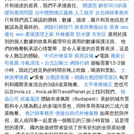
片和描述的差異，我們不承擔責任。
辦護照
解答SEO的基
礎與應用問題
台中體態矯正服務
人工植牙
台北律師事務所
只有我們員工確認的價格，數據，描述，圖片和其他信息才
被認為是最終的。
網路行銷技巧
推拿與整復結合
茶會
seo
優化
seo
產後護理之家
外燴廠商
防水膠
失智症
適用於識
別的個人數據的收集和處理符合適用的數據保護法規。 他
們的晚餐帆承諾心情繁華，並令人著迷的吉普賽表演，這是
令人難忘的體驗。
中式外燴菜單
廚房設備
✔️電路
搬家公
司推薦
冷氣清洗
-
台北記帳士
網路行銷
遊輪需要1.5-2個
小時，因此已經足夠的時間在晚上吃飯，喝酒和景點。
士
林按摩推薦
✔️美食
台胞證基隆
-
桃園台胞證辦理資訊
匈牙
利和國際美食混合的3或6道菜晚餐。
太平脊椎矯正
您也可
以在Invia.cz，Invia.sk和TravelPlanet.pl上找到我們。
除
蟲公司
抓姦蒐證
體驗布達佩斯（Budapest）美妙的城市景
觀和令人嘆為觀止的多瑙河景色，同時享用美味的三或六道
菜晚餐。
會計師事務所
便捷自助式外燴服務
如果您想與伴
侶，親人或同事一起度過一個難忘的三個小時冒險，這是理
想的選擇。 國內旅遊經營者提供了所有折扣的全部原始優