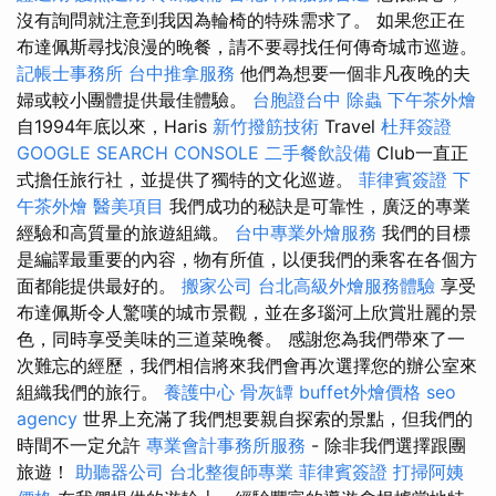
沒有詢問就注意到我因為輪椅的特殊需求了。 如果您正在
布達佩斯尋找浪漫的晚餐，請不要尋找任何傳奇城市巡遊。
記帳士事務所
台中推拿服務
他們為想要一個非凡夜晚的夫
婦或較小團體提供最佳體驗。
台胞證台中
除蟲
下午茶外燴
自1994年底以來，Haris
新竹撥筋技術
Travel
杜拜簽證
GOOGLE SEARCH CONSOLE
二手餐飲設備
Club一直正
式擔任旅行社，並提供了獨特的文化巡遊。
菲律賓簽證
下
午茶外燴
醫美項目
我們成功的秘訣是可靠性，廣泛的專業
經驗和高質量的旅遊組織。
台中專業外燴服務
我們的目標
是編譯最重要的內容，物有所值，以便我們的乘客在各個方
面都能提供最好的。
搬家公司
台北高級外燴服務體驗
享受
布達佩斯令人驚嘆的城市景觀，並在多瑙河上欣賞壯麗的景
色，同時享受美味的三道菜晚餐。 感謝您為我們帶來了一
次難忘的經歷，我們相信將來我們會再次選擇您的辦公室來
組織我們的旅行。
養護中心
骨灰罈
buffet外燴價格
seo
agency
世界上充滿了我們想要親自探索的景點，但我們的
時間不一定允許
專業會計事務所服務
- 除非我們選擇跟團
旅遊！
助聽器公司
台北整復師專業
菲律賓簽證
打掃阿姨