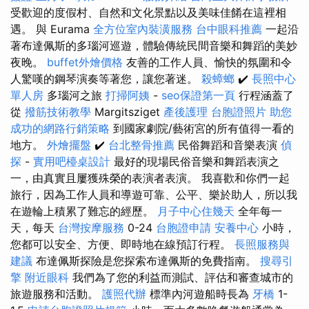
受歡迎的度假村、自然和文化景點以及美味佳餚在這裡相
遇。 與 Eurama
全方位室內裝潢服務
台中眼科推薦
一起沿
著布達佩斯的多瑙河巡遊，體驗傳統民間音樂和舞蹈的美妙
夜晚。
buffet外燴價格
友善的工作人員、愉快的氛圍和令
人驚嘆的鋼琴演奏等著您，讓您著迷。
殺蟑螂
✔️
長照中心
單人房
多瑙河之旅
打掃阿姨
-
seo保證第一頁
行程涵蓋了
從
撥筋技術教學
Margitsziget
產後護理
台胞證照片
助您
成功的網路行銷策略
到國家劇院/藝術宮的所有值得一看的
地方。
外燴擺盤
✔️
台北整骨推薦
民俗舞蹈和音樂表演
偵
探
-
實用吧檯桌設計
最好的現場民俗音樂和舞蹈表演之
一，由真實且屢獲殊榮的表演者表演。 我喜歡和你們一起
旅行，因為工作人員和導遊可靠、公平、樂於助人，所以我
在遊輪上積累了難忘的經歷。
月子中心住幾天
全年每一
天，每天
台灣按摩服務
0-24
台胞證申請
安養中心
小時，
您都可以安全、方便、即時地在線預訂行程。
長照服務與
建議
布達佩斯探險是您探索布達佩斯的免費指南。
搜尋引
擎
附近眼科
我們為了您的利益而測試、評估和審查城市的
旅遊服務和活動。
護照代辦
標準內河遊船時長為
牙橋
1-