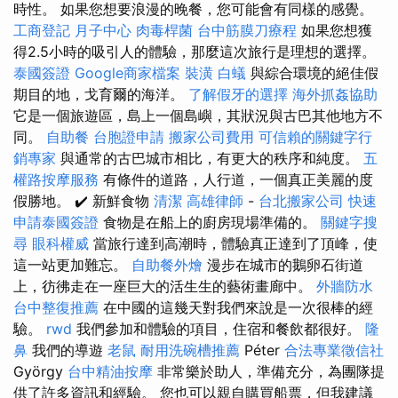
時性。 如果您想要浪漫的晚餐，您可能會有同樣的感覺。
工商登記
月子中心
肉毒桿菌
台中筋膜刀療程
如果您想獲
得2.5小時的吸引人的體驗，那麼這次旅行是理想的選擇。
泰國簽證
Google商家檔案
裝潢
白蟻
與綜合環境的絕佳假
期目的地，戈育爾的海洋。
了解假牙的選擇
海外抓姦協助
它是一個旅遊區，島上一個島嶼，其狀況與古巴其他地方不
同。
自助餐
台胞證申請
搬家公司費用
可信賴的關鍵字行
銷專家
與通常的古巴城市相比，有更大的秩序和純度。
五
權路按摩服務
有條件的道路，人行道，一個真正美麗的度
假勝地。 ✔️ 新鮮食物
清潔
高雄律師
-
台北搬家公司
快速
申請泰國簽證
食物是在船上的廚房現場準備的。
關鍵字搜
尋
眼科權威
當旅行達到高潮時，體驗真正達到了頂峰，使
這一站更加難忘。
自助餐外燴
漫步在城市的鵝卵石街道
上，彷彿走在一座巨大的活生生的藝術畫廊中。
外牆防水
台中整復推薦
在中國的這幾天對我們來說是一次很棒的經
驗。
rwd
我們參加和體驗的項目，住宿和餐飲都很好。
隆
鼻
我們的導遊
老鼠
耐用洗碗槽推薦
Péter
合法專業徵信社
György
台中精油按摩
非常樂於助人，準備充分，為團隊提
供了許多資訊和經驗。 您也可以親自購買船票，但我建議