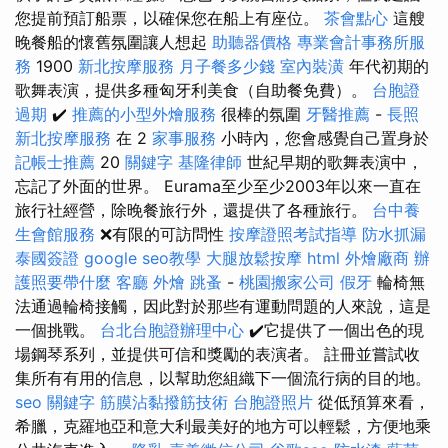
您提前預訂船票，以確保您在船上有座位。
茶會點心
這艘
晚餐船的懷舊氛圍讓人想起
助聽器價格
專業會計事務所服
務
1900
新北按摩服務
月子餐多少錢
室內裝潢
年代初期的
歌舞表演，提供多種匈牙利美食（自助餐免費）。
台胞證
過期
✔️
推薦的小型外燴服務
很棒的氛圍
牙醫推薦
-
長照
新北按摩服務
在 2
家事服務
小時內，您會感覺自己置身於
記帳士推薦
20
關鍵字
基隆律師
世紀早期的歌舞表演中，
忘記了外面的世界。 Eurama至少至少2003年以來一直在
旅行社經營，除晚餐旅行外，還提供了各種旅行。
台中養
生會館服務
❌有限的可訪問性
按摩證照考試指導
防水抓漏
泰國簽證
google seo教學
大腿放鬆按摩
html
外燴廠商
辦
護照要帶什麼
客廳
外燴
跳蚤
-
桃園搬家公司
假牙
輪椅無
法通過輪椅接觸，因此對於那些有運動問題的人來說，這是
一個挑戰。
台北台胞證辦理中心
✔️它提供了一個出色的現
場鋼琴系列，並提供可信和獎勵的表演者。 註冊並嘗試收
集所有有用的信息，以幫助您組織下一個流行病的目的地。
seo 關鍵字
筋膜沾黏撥筋技術
台胞證照片
從低預算來看，
希臘，克羅地亞和意大利最美好的地方可以輕鬆，方便地乘