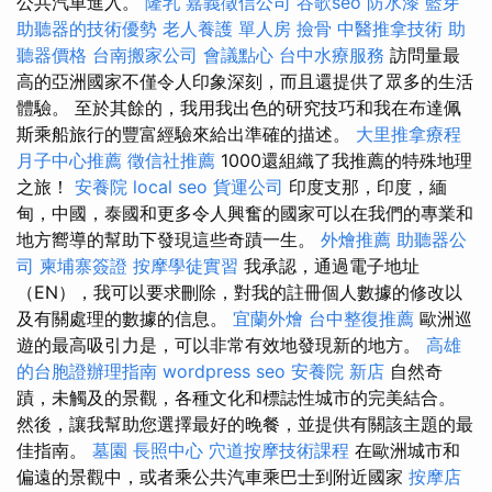
公共汽車進入。
隆乳
嘉義徵信公司
谷歌seo
防水漆
藍芽
助聽器的技術優勢
老人養護 單人房
撿骨
中醫推拿技術
助
聽器價格
台南搬家公司
會議點心
台中水療服務
訪問量最
高的亞洲國家不僅令人印象深刻，而且還提供了眾多的生活
體驗。 至於其餘的，我用我出色的研究技巧和我在布達佩
斯乘船旅行的豐富經驗來給出準確的描述。
大里推拿療程
月子中心推薦
徵信社推薦
1000還組織了我推薦的特殊地理
之旅！
安養院
local seo
貨運公司
印度支那，印度，緬
甸，中國，泰國和更多令人興奮的國家可以在我們的專業和
地方嚮導的幫助下發現這些奇蹟一生。
外燴推薦
助聽器公
司
柬埔寨簽證
按摩學徒實習
我承認，通過電子地址
（EN），我可以要求刪除，對我的註冊個人數據的修改以
及有關處理的數據的信息。
宜蘭外燴
台中整復推薦
歐洲巡
遊的最高吸引力是，可以非常有效地發現新的地方。
高雄
的台胞證辦理指南
wordpress seo
安養院 新店
自然奇
蹟，未觸及的景觀，各種文化和標誌性城市的完美結合。
然後，讓我幫助您選擇最好的晚餐，並提供有關該主題的最
佳指南。
墓園
長照中心
穴道按摩技術課程
在歐洲城市和
偏遠的景觀中，或者乘公共汽車乘巴士到附近國家
按摩店