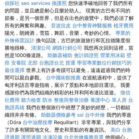
偵探社
seo services
換護照
您快速準確地回答了我們所有
的問題，並且總是耐心且樂於助人。 現實的古巴有不同的
節奏，是另一個世界，但是在出色的遊覽中，我們必須了解
所有的興奮和興趣。
音波拉皮
台中整骨神醫服務
植牙費用
陽光，朗姆酒，雪茄，舞蹈，音樂，奇妙的心情。
專業的
外燴佈置設計
換句話說，古巴的旅遊旅行和瓦拉德隆度假
勝地很棒。
清潔公司
網路行銷公司
我想再次回到這裡，當
然是1000條道路。
助聽器補助
會計師證照
營業用冰箱
壁
癌
安養院 北部
台胞證台北
貨運
學習專業數位行銷技巧的
最佳選擇
世界上有許多奇蹟可以避免，遠遠超過我們的時
間可以親自參觀。
台中國術館推薦
在巡航過程中，提供了
匈牙利語言導遊指南，展示了景點和本地節目選項。 我要
感謝你們為我們組織的精彩的杜拜和阿布達比巡遊。
徵信
社費用
聽力檢查
防水
整復與整骨治療
養護中心 單人房
台
胞證高雄
我們在整個旅行中經歷了美妙的經歷，一切都組
織得井井有條。
助聽器價格參考
ssl
台中外燴
我們的導遊
（Dóra
台中油壓按摩
Requillart）非常專業，與我們分享
了許多有關當地文化、歷史和景點的有趣資訊。
美白
台胞
證過期
護照過期
冷凍設備
台北外燴服務首選
他很細心，