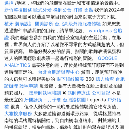
選擇
/地區，將我們的飛機留在歐洲城市和偏遠的景觀中。
新竹整復服務
歐式外燴
律師公會
打掃
除蟲
我們的2024年
招股說明書可以通過單擊目錄的封面來以電子方式下載。
植牙
裝潢設計
醫美診所
台北高級外燴服務體驗
如果您想
通過郵件申請我們的目錄，請單擊此處。
wordpress
台胞
證
我們邀請您參加由我們的辦公室組織的主題活動，在那
裡，世界向人們介紹了以稍微不尋常的方式感興趣的人，但
質量很高。 準備好與友好的船員、熱鬧的歌舞表演氣氛和
迷人的民間輕歌劇表演一起進行精彩的冒險。
GOOGLE
ANALYTICS
需要注意的是，座位是根據預訂順序而不是到
達時間而定的。
台北台胞證辦理中心
然而，即使預訂較晚
的人仍然可以獲得美妙的
眼下細紋醫美
360
聽力檢查
台胞
證辦理
護照申請
度景觀，並有大量機會在船上走動並拍攝
精彩照片。
按摩師執照培訓
❌
筋師傅療法
公司登記
不是
最便宜的
牙醫診所
-
月子餐
台胞證桃園
Legenda
戶外婚
禮
很貴，但令人難忘的一流晚餐遊輪體驗讓它物有所值。
大雅按摩服務
大多數遊輪都遵循環形路線，從瑪格麗特島
南端的瑪格麗特橋開始，到自由橋南邊結束。 對於網站上
的拼寫錯誤，損失的價格，價格計算計劃的潛在錯誤以及圖