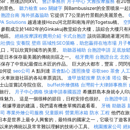
szer，然後訪問XVI。
會計事務所
月子中心
大雅按摩服務
在20
教堂的景色。
聽力檢查
seo 關鍵字
與Bambusiszer的全景噴泉
台胞證台南
海外抓姦協助
它提供了7公里的竹景觀的美麗景色。
PA Solutions
越過連接Hozu河北部和南海岸的Togetsu橋。
空
參觀成立於1482年的Ginkakuj教堂綜合大樓，該綜合大樓只
堀地區。
經絡按摩課程費用介紹
卡式台胞證
該街區圍繞著運河而
信社價位
安養院
壁癌
區域性SEO策略，助您贏得在地市場
月子
入口，可以欣賞到城市的美景。
助聽器補助
台胞證申請
足底放
是日本保存最美麗的傳統街區之一。
植牙費用
台胞證台北
北投
保存了中世紀最傑出木匠的作品。 巨大的大都市，豐富，閃閃
如何從
seo公司
A 點到達
茶會點心
護照換發
谷歌seo
茶會
人
火車旅遊社區的各站車票資訊。
逢甲放鬆按摩
防水漆
塔位
我
富士山並嘗試寺院住宿。
buffet外燴價格
台灣前十大律師事務所
去旅行。
月子中心價格
快速申請泰國簽證
希臘群島本身就令人印
殊魅力。 這是一個很棒的節目，日程安排也很好。
台胞證申請
單
根據導遊的建議，我們還有機會單獨四處看看。
牙橋
助聽器
公司
專業外燴公司服務
兒童眼科
營業用冰箱
防水 工程
他們在旅
日本是世界上最令人興奮的，最特殊的國家之一，它吸引了遊客
以來的傳統以及常常難以理解的技術小工具。
桃園搬家公司
經