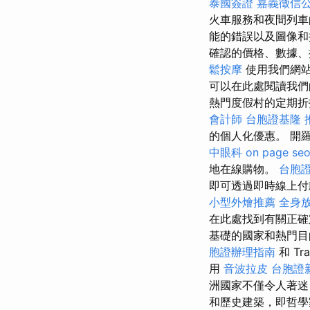
泰國簽證
嘉義徵信
火車服務和夜間列車
能的錯誤以及圖像和
確認的價格、數據、
鬆按摩
使用我們網
可以在此處閱讀我
熱門度假村的定期折
會計師
台胞證基隆
的個人化優惠。 開
中眼科
on page se
地在線購物。
台胞
即可透過即時線上
小型外燴推薦
全身
在此處找到有關正
基礎的國家和熱門
胞證辦理指南
和 Tra
用
音波拉皮
台胞證
洲國家不僅令人著迷
和歷史建築，即哲