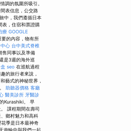
國情調的氛圍所吸引。
間表信息，公交路
之旅中，我們遵循日本
間表，住宿和票證購
治療
GOOGLE
重要的內容，物有所
子中心
台中美式脊椎
銷售同事以及準備
還是3週的海外巡
餐盒
seo
在巡航過程
興趣的旅行者來說，
和藝式的神秘世界，
行。
助聽器價格
客廳
心
醫美診所
牙醫診
urashiki。 早
。 課程期間在壽司
產、鄉村魅力和高科
 櫻花季是日本最神奇
天遊輪中與我們一起