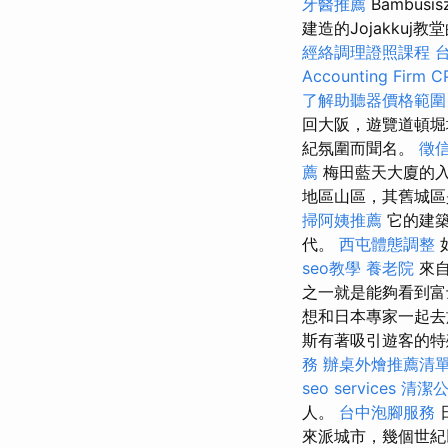
牙醫推薦
Bambusi
建造的Jojakkuj
經絡調理證照課程
Accounting Firm C
了解助聽器價格範圍
回大阪，遊覽道頓
紀氛圍而聞名。
徵
薦
梅田藍天大廈的
地區山區，其舊城區
掃阿姨推薦
它的建築
代。
西屯體態調整
seo教學
養老院
來自
之一就是能夠看到
想和日本專家一起
斯有著吸引遊客的特
務
辦桌外燴推薦清
seo services
清潔
人。
台中泡腳服務
來派城市，幾個世紀