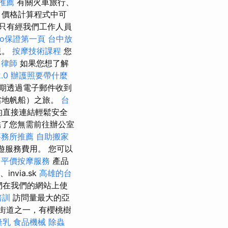
推薦
有關火車旅行、
、價格計算程式中可
只有經我們工作人員
eo保證第一頁
台中放
規。
按摩技術課程
您
律師
如果您想了解
.0
辦護照要帶什麼
期透過電子郵件收到
當地帆船）之旅。
台
的直接連結輕鬆安全
了您無需前往辦公室
事務所推薦
自助搬家
遊服務費用。 您可以
中平價按摩服務
產品
z、invia.sk
高雄的台
們在我們的網站上使
培訓
訪問量最大的亞
人街道之一，有櫻桃樹
隆乳
食品機械
除蟲