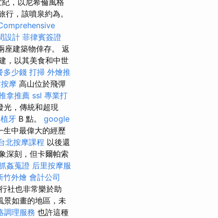
世紀，以尼希倫風格
一起旅行，該噴泉約為。
Comprehensive
間設計
菲律賓簽證
有兩座建築物倖存。 返
建，以其美食和中世
餐多少錢
打掃
外燴推
鬆按摩
高山位於飛彈
推拿推薦
ssl
專業打
發光，傳統和超現
工植牙
B 點。
google
一生中最偉大的經歷
台北按摩課程
以後還
象深刻，但卡爾帕索
抓姦蒐證
后里按摩服
新竹外燴
會計公司
行社也非常樂於助
風景如畫的地區，未
絡調理服務
也許這種