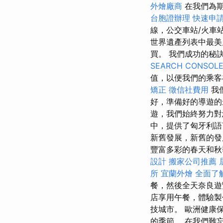
外燴廠商
在我們為期
台胞證辦理
快速申
線，公交車站/火車
世界遺產列表中最美
買。 我們成功的秘
SEARCH CONSOL
值，以便我們的乘
矯正
徵信社費用
我
好，準備好的導遊
遊，我們始終努力
中，提供了匈牙利語
新舊發展，新舊的
豐富多彩的春天和秋
設計
搬家公司推薦
所
宜蘭外燴
全面了
餐，然後全天奈良遊
店享用午餐，體驗製
技城市。 歐洲健康保
的季節。 在我們難忘的 