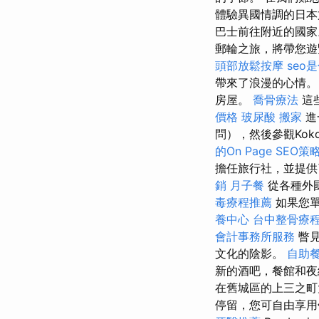
體驗異國情調的日本
巴士前往附近的國家。 為
郵輪之旅，將帶您
頭部放鬆按摩
seo
帶來了浪漫的心情
房屋。
喬骨療法
這
價格
玻尿酸
搬家
進
問），然後參觀Kok
的On Page SEO策
擔任旅行社，並提供了
銷
月子餐
從各種外
毒療程推薦
如果您
養中心
台中整骨療
會計事務所服務
瞥見
文化的陰影。
自助
新的酒吧，餐館和夜
在舊城區的上三之町大
停留，您可自由享用午