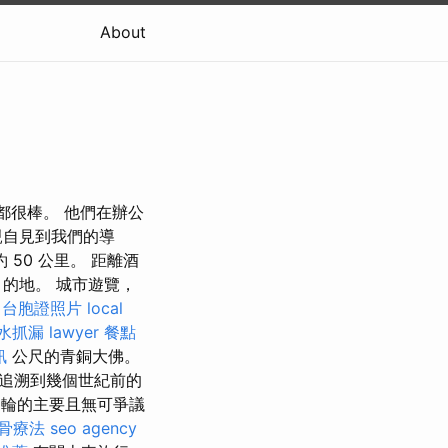
About
都很棒。 他們在辦公
親自見到我們的導
50 公里。 距離酒
的地。 城市遊覽，
台胞證照片
local
水抓漏
lawyer
餐點
訊
公尺的青銅大佛。
追溯到幾個世紀前的
輪的主要且無可爭議
骨療法
seo agency