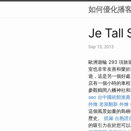
如何優化播客
Je Tall
Sep 13, 2013
歐洲遊輪 293 
室也非常友善和樂於
遊，這是另一個好處
店有一個小時的車程
參觀鶴岡八幡神社和高
seo
台中國術館推
外燴
老屋翻新
外燴
這個風景如畫的島嶼
歷史。
抓漏
台胞證
的吸引力在於您可