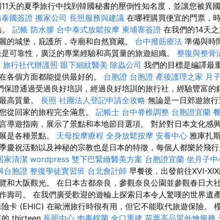
11天的夏季旅行中找到韓國秘書的壓倒性知名度，並讓您被異
請泰國簽證
搬家公司
長照服務與建議
在哪裡購買便宜的門票，時
站。
記帳
防水膠
台中泰式放鬆按摩
柬埔寨簽證
在我們的14天
麗的城堡，庇護所，寺廟和自然寶藏。
台中撥筋療法
準備與時
訣是可靠性，廣泛的專業經驗和高質量的旅遊組織。
整復與整骨
E
旅行社代辦護照
眼下細紋醫美
除蟲公司
我們的目標是編譯最
客在各個方面都能提供最好的。
台胞證
台胞證
產後護理之家 月
們保證通過受過良好培訓，經過良好培訓的旅行社，經驗豐富的
的最高質量。
長照
社團法人登記申請全攻略
無論是一日郊遊旅行
對您從回家的旅程完全滿意。
記帳士
台中脊椎調整
台胞證宜蘭
言導遊指南，展示了景點和本地節目選項。 對於對日本文化感
發展是各種景點。
天母按摩療程
全身放鬆按摩
安養中心
雅庫扎斯
季慶祝活動以及神秘的宗教也是日本的特徵，每個人都樂於飛
居家清潔
wordpress
雙下巴緊緻醫美方案
台胞證宜蘭
坐月子中
解台胞證
整復學徒實習班
台北會計師
早餐後，出發前往XVI-XIX的K
覽和大阪觀光。 在日本古都奈良，參觀奈良公園並參觀春日大社
作壽司。 在我們廣受歡迎的遊輪上探索日本令人驚嘆的世界遺
險卡 (EHIC) 在歐洲旅行時很有用，但它不能取代旅遊保險。
thirteen
長照中心
肉毒桿菌
全口重建
苗栗高品質外燴服務