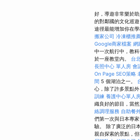
好，導遊非常樂於助
的對鄰國的文化巡遊
途徑最能增加你在學
搬家公司
冷凍櫃推
Google商家檔案
網
中一次航行中，教科
於一座教堂內。
台
長照中心 單人房
會
On Page SEO策略
間
5 個湖泊之一。
心，除了許多景點外
訓練
養護中心單人
織良好的節目，當然
絡調理服務
自助餐
們第一次與日本專
驗。 除了廣泛的日
親自探索的景點，但