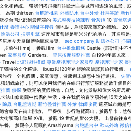
文化和傳統。 帶我們搭飛機前往歐洲主要城市和遙遠的風景，
期 thirteen
台胞證桃園
外牆防水
台中外燴
杜拜簽證
新竹
遊覽從台灣北部到最南端的
美式整復技術課程
骨灰罈
10
靈骨塔
是什麼
養護中心
關鍵字搜尋
個地點，為您帶來難忘的體驗。 20
。
除蟲公司
搜尋引擎
這座城市曾經是稻米分配的地方，其名稱是
些房屋今天舉辦博物館或展覽。
seo company
助聽器公司
打掃
一步前往Himeji，參觀Himi
台中推拿服務
Castle（該計劃中
oen
家事服務
Gardens。
豐原按摩服務推薦
自1994年底以來，H
略
Travel
北部眼科權威
專業產後護理之家服務
產後護理之家
長
獨特的文化巡遊。 Ibusz以120年的經驗來編譯其旅行報價。
國旅行，全包假期，家庭優惠，健康週末優惠中進行選擇。
失智
單獨組織旅行，則可以使用我們的在線飛行預訂服務從數千個目
程推薦
偵探
受歡迎的度假勝地，自然，文化景點和偉大的廚房
卡法山修道院中僧侶的生活，並在我們的春季額外的15天之旅
餐
除蟲
台胞證過期
新竹整骨推薦
外燴
律師收費
這座城市總是可
總會每天在街上開放。 早餐後，步行遊覽高山，參觀早市，然後
街和高山陣屋 XVII。 參觀 19 世紀的辦公大樓。 出發前往
餐。 參觀令人驚嘆的Arashiyama
台胞證台中
歐式外燴
徵信