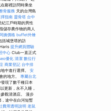
或在鄰裡訪問時乘坐
整骨服務
天的台灣島
選擇指南
靈骨塔
台中
世紀江戶時期的男性
指儲存農作物的商人
阿姨價格
buffet外燴
不包括城堡塔的訪
aris
提升網頁體驗
照中心
Club一直正式
seo優化
清潔
數位行
症
商業登記
台中排
的地中進行選擇。
安
聚會的地方。
專屬台北
中發現了數千種日本
以更新，永不入睡，
參觀清酒店。 漫步
京都，途中在白河短暫
社費用透明說明
老鼠