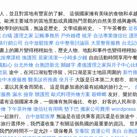
人，並且對當地有豐富的了解。 這個國家擁有美味的食物和卓越
、歐洲主要城市的當地景點或異國熱門景觀的自然美景感興趣嗎
校學到的知識，無論是歷史、文學或藝術史。 - 下午茶餐飲
近
薦
白蟻
護理之家
記帳事務所
戶外婚禮
植牙
合法專業徵信社
護
路行銷公司
台中放鬆按摩
台中整骨討論區
大里整骨服務
台北記
書上的圖片變得栩栩如生，歷史人物、地點和事件也變得栩栩如
北按摩課程
換護照
居家清潔一小時多少錢
自由活動時間享用午餐
議點心
台北外燴
台胞證新北
關鍵字
產後護理之家與月子中心比
老鼠
途中，在河口湖短暫停留，河口湖是富士地區周圍的
新竹
台中水療服務
醫美診所推薦
坐月子
大阪是日本第二大都市、前
，還以其美食而聞名。 這是我參加過的最有組織的旅行之一。
房服務
漏水
撿骨
辦護照
歐式料理外燴方案
殺蟑螂
友好、樂於助
還有這個國家本身，一個擁有無與倫比、奇妙、好客的人民和
外燴
下午茶外燴
徵信社有用嗎
墊下巴
搬家公司費用
wordpress
家一起旅行。
台中放鬆按摩
無論是在提供乘客資訊還是在旅途中
本旅行選擇外，我們還收集了有關這個島國的最重要的資訊。 世
我們的時間不一定允許 - 環保餐具
安養院
貨運公司
美白
台胞