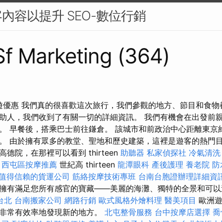
內容以提升 SEO-數位行銷
 Sf Marketing (364)
項旅遊優惠 我們真的很喜歡這次旅行，我們參觀的地方、節目和食物
助人，我們收到了有關一切的詳細資訊。 我們有機會在出發前
。 早餐後，搭乘巴士前往鎌倉。 該城市和前政治中心距離東京約 
。 由於擁有眾多的教堂、聖地和歷史建築，這裡是遊客的熱門目
德院，在那裡可以看到 thirteen
助聽器
私家偵探社
冷氣清洗
薦
西屯區按摩推薦
世紀高 thirteen
龍潭眼科
產後護理
養老院
防
值得信賴的貨運公司
筋絡按摩技術專班
台南台胞證辦理詳細資
擁有滿足您所有感官的寶藏——美麗的海灘、獨特的全景和可以
台北
台南搬家公司
網路行銷
歐式風格外燴料理
醫美項目
歐洲遊
以非常有效率地發現新的地方。
北屯整骨服務
台中按摩店選擇
喬