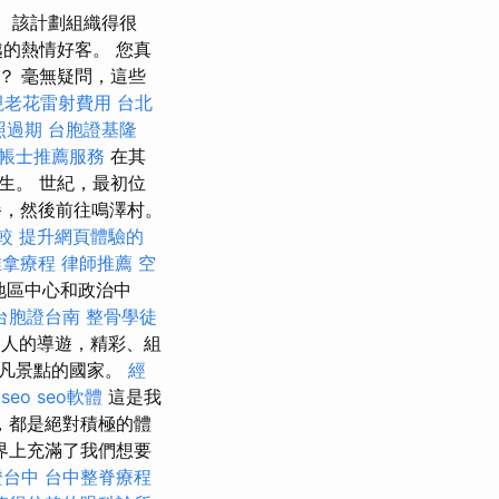
該計劃組織得很
的熱情好客。 您真
？ 毫無疑問，這些
視老花雷射費用
台北
照過期
台胞證基隆
帳士推薦服務
在其
生。 世紀，最初位
，然後前往鳴澤村。
較
提升網頁體驗的
推拿療程
律師推薦
空
地區中心和政治中
台胞證台南
整骨學徒
人的導遊，精彩、組
非凡景點的國家。
經
 seo
seo軟體
這是我
，都是絕對積極的體
界上充滿了我們想要
證台中
台中整脊療程