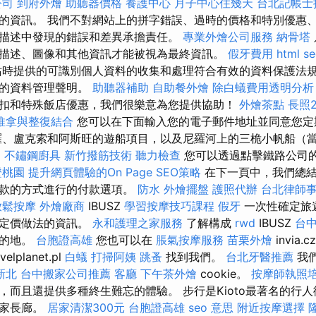
公司
到府外燴
助聽器價格
養護中心
月子中心住幾天
台北記帳士
的資訊。 我們不對網站上的拼字錯誤、過時的價格和特別優惠
描述中發現的錯誤和差異承擔責任。
專業外燴公司服務
納骨塔
描述、圖像和其他資訊才能被視為最終資訊。
假牙費用
html
s
站時提供的可識別個人資料的收集和處理符合有效的資料保護法
們的資料管理聲明。
助聽器補助
自助餐外燴
除白蟻費用透明分析
扣和特殊飯店優惠，我們很樂意為您提供協助！
外燴茶點
長照2
推拿與整復結合
您可以在下面輸入您的電子郵件地址並同意您定
羅、盧克索和阿斯旺的遊船項目，以及尼羅河上的三桅小帆船（
o
不鏽鋼廚具
新竹撥筋技術
聽力檢查
您可以透過點擊鐵路公司
證桃園
提升網頁體驗的On Page SEO策略
在下一頁中，我們總結
付款的方式進行的付款選項。
防水
外燴擺盤
護照代辦
台北律師
放鬆按摩
外燴廠商
IBUSZ
學習按摩技巧課程
假牙
一次性確定旅
確定價做法的資訊。
永和護理之家服務
了解構成
rwd
IBUSZ
台
目的地。
台胞證高雄
您也可以在
脹氣按摩服務
苗栗外燴
invia.c
velplanet.pl
白蟻
打掃阿姨
跳蚤
找到我們。
台北牙醫推薦
我
新北
台中搬家公司推薦
客廳
下午茶外燴
cookie。
按摩師執照
，而且還提供多種終生難忘的體驗。 步行是Kioto最著名的行
學家長廊。
居家清潔300元
台胞證高雄
seo 意思
附近按摩選擇