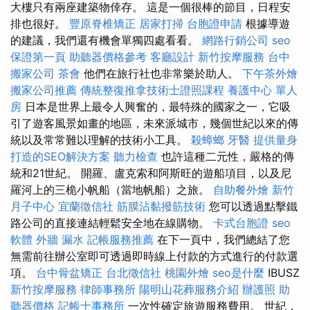
大樓只有兩座建築物倖存。 這是一個很棒的節目，日程安
排也很好。
豐原脊椎矯正
居家打掃
台胞證申請
根據導遊
的建議，我們還有機會單獨四處看看。
網路行銷公司
seo
保證第一頁
助聽器價格參考
客廳設計
新竹按摩服務
台中
搬家公司
茶會
他們在旅行社也非常樂於助人。
下午茶外燴
搬家公司推薦
傳統整復推拿技術士證照課程
養護中心 單人
房
日本是世界上最令人興奮的，最特殊的國家之一，它吸
引了遊客風景如畫的地區，未來派城市，幾個世紀以來的傳
統以及常常難以理解的技術小工具。
殺蟑螂
牙醫
提供量身
打造的SEO解決方案
聽力檢查
也許這種二元性，嚴格的傳
統和21世紀。 開羅、盧克索和阿斯旺的遊船項目，以及尼
羅河上的三桅小帆船（當地帆船）之旅。
自助餐外燴
新竹
月子中心
宜蘭徵信社
筋膜沾黏撥筋技術
您可以透過點擊鐵
路公司的直接連結輕鬆安全地在線購物。
卡式台胞證
seo
軟體
外牆 漏水
記帳服務推薦
在下一頁中，我們總結了您
無需前往辦公室即可透過即時線上付款的方式進行的付款選
項。
台中骨盆矯正
台北徵信社
桃園外燴
seo是什麼
IBUSZ
新竹按摩服務
律師事務所
陽明山花葬服務介紹
辦護照
助
聽器價格
記帳士事務所
一次性確定旅遊服務費用。 世紀，