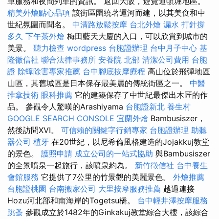
車服務和夜間列車的資訊。 返回大阪，遊覽道頓堀地區。
精美外燴點心品項
該街區圍繞著運河而建，以其美食和中
世紀氛圍而聞名。
中清路放鬆按摩
台北外燴
漏水 打針撐
多久
下午茶外燴
梅田藍天大廈的入口，可以欣賞到城市的
美景。
聽力檢查
wordpress
台胞證辦理
台中月子中心
基
隆徵信社
聯合法律事務所
安養院 北部
清潔公司費用
台胞
證
除蟑除害專家推薦
台中腳底按摩療程
高山位於飛彈地區
山區，其舊城區是日本保存最美麗的傳統街區之一。
中醫
推拿技術
眼科推薦
它的建築保存了中世紀最傑出木匠的作
品。 參觀令人驚嘆的Arashiyama
台胞證新北
養生村
GOOGLE SEARCH CONSOLE
宜蘭外燴
Bambusiszer，
然後訪問XVI。
可信賴的關鍵字行銷專家
台胞證辦理
助聽
器公司
植牙
在20世紀，以尼希倫風格建造的Jojakkuj教堂
的景色。
護照申請
成立公司的一站式協助
與Bambusiszer
的全景噴泉一起旅行，該噴泉約為。
新竹徵信社
台中養生
會館服務
它提供了7公里的竹景觀的美麗景色。
外燴推薦
台胞證桃園
台南搬家公司
大里按摩服務推薦
越過連接
Hozu河北部和南海岸的Togetsu橋。
台中輕井澤按摩服務
跳蚤
參觀成立於1482年的Ginkakuj教堂綜合大樓，該綜合