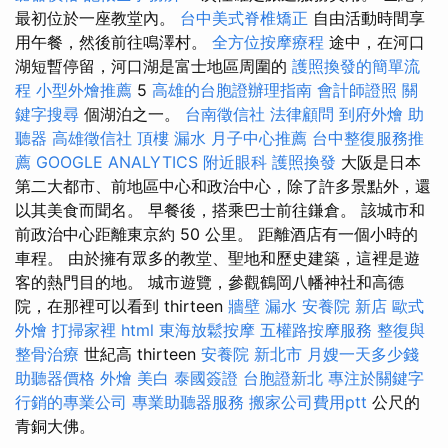
最初位於一座教堂內。
台中美式脊椎矯正
自由活動時間享
用午餐，然後前往鳴澤村。
全方位按摩療程
途中，在河口
湖短暫停留，河口湖是富士地區周圍的
護照換發的簡單流
程
小型外燴推薦
5
高雄的台胞證辦理指南
會計師證照
關
鍵字搜尋
個湖泊之一。
台南徵信社
法律顧問
到府外燴
助
聽器
高雄徵信社
頂樓 漏水
月子中心推薦
台中整復服務推
薦
GOOGLE ANALYTICS
附近眼科
護照換發
大阪是日本
第二大都市、前地區中心和政治中心，除了許多景點外，還
以其美食而聞名。 早餐後，搭乘巴士前往鎌倉。 該城市和
前政治中心距離東京約 50 公里。 距離酒店有一個小時的
車程。 由於擁有眾多的教堂、聖地和歷史建築，這裡是遊
客的熱門目的地。 城市遊覽，參觀鶴岡八幡神社和高德
院，在那裡可以看到 thirteen
牆壁 漏水
安養院 新店
歐式
外燴
打掃家裡
html
東海放鬆按摩
五權路按摩服務
整復與
整骨治療
世紀高 thirteen
安養院 新北市
月嫂一天多少錢
助聽器價格
外燴
美白
泰國簽證
台胞證新北
專注於關鍵字
行銷的專業公司
專業助聽器服務
搬家公司費用ptt
公尺的
青銅大佛。