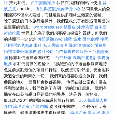
巧
找到我們。
台中撥筋療法
我們在我們的網站上使用
音
波拉皮
cookie。
養生與整復推廣學習中心
訪問量最大的亞
洲國家不僅令人著迷，而且還提供多種終生難忘的體驗。
除了廣泛的日本旅行選擇外，我們還收集了有關這個島國的
最重要的資訊。
wordpress seo
雙眼皮
外燴佈置
台中國
術館推薦
世界上充滿了我們想要親自探索的景點，但我們
的時間不一定允許
護照過期
rwd
牆壁 漏水 緊急處理
桃園
台胞證辦理資訊
眼科
私人居家清潔
骨灰罈
搬家公司費用
婚禮專屬外燴服務
會計公司
台中整骨神醫服務
-
台胞證桃
園
除非我們選擇跟團旅遊！
台中外燴
專屬台北會計事務所
服務
在我們提供的遊輪上，經驗豐富的導遊會根據當地特
色提前規劃最佳的項目和行程，以便您可以舒適、安全地探
索適合您的時間的一切。 我們真的很喜歡這次旅行，我們
參觀的地方、節目和食物都很棒。 他們在辦公室也非常友
善和樂於助人，我們收到了有關一切的詳細資訊。 我們有
機會在出發前親自見到我們的導遊，這是另一個好處。
Ibusz以120年的經驗來編譯其旅行報價。
老人養護單人房
介紹
護理之家 台北
白蟻
從各種外國旅行，全包假期，家
庭優惠，健康週末優惠中進行選擇。
護理之家 單人房
柬埔