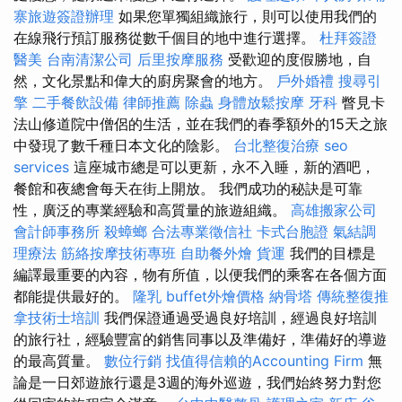
寨旅遊簽證辦理
如果您單獨組織旅行，則可以使用我們的
在線飛行預訂服務從數千個目的地中進行選擇。
杜拜簽證
醫美
台南清潔公司
后里按摩服務
受歡迎的度假勝地，自
然，文化景點和偉大的廚房聚會的地方。
戶外婚禮
搜尋引
擎
二手餐飲設備
律師推薦
除蟲
身體放鬆按摩
牙科
瞥見卡
法山修道院中僧侶的生活，並在我們的春季額外的15天之旅
中發現了數千種日本文化的陰影。
台北整復治療
seo
services
這座城市總是可以更新，永不入睡，新的酒吧，
餐館和夜總會每天在街上開放。 我們成功的秘訣是可靠
性，廣泛的專業經驗和高質量的旅遊組織。
高雄搬家公司
會計師事務所
殺蟑螂
合法專業徵信社
卡式台胞證
氣結調
理療法
筋絡按摩技術專班
自助餐外燴
貨運
我們的目標是
編譯最重要的內容，物有所值，以便我們的乘客在各個方面
都能提供最好的。
隆乳
buffet外燴價格
納骨塔
傳統整復推
拿技術士培訓
我們保證通過受過良好培訓，經過良好培訓
的旅行社，經驗豐富的銷售同事以及準備好，準備好的導遊
的最高質量。
數位行銷
找值得信賴的Accounting Firm
無
論是一日郊遊旅行還是3週的海外巡遊，我們始終努力對您