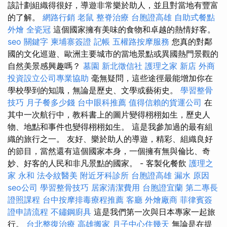
該計劃組織得很好，導遊非常樂於助人，並且對當地有豐富
的了解。
網路行銷
老鼠
整脊治療
台胞證高雄
自助式餐點
外燴
全瓷冠
這個國家擁有美味的食物和卓越的熱情好客。
seo 關鍵字
柬埔寨簽證
記帳
五權路按摩服務
您真的對鄰
國的文化巡遊、歐洲主要城市的當地景點或異國熱門景觀的
自然美景感興趣嗎？
墓園
新北徵信社
護理之家 新店
外商
投資設立公司專業協助
毫無疑問，這些途徑最能增加你在
學校學到的知識，無論是歷史、文學或藝術史。
學習整骨
技巧
月子餐多少錢
台中眼科推薦
值得信賴的貨運公司
在
其中一次航行中，教科書上的圖片變得栩栩如生，歷史人
物、地點和事件也變得栩栩如生。 這是我參加過的最有組
織的旅行之一。 友好、樂於助人的導遊，精彩、組織良好
的節目，當然還有這個國家本身，一個擁有無與倫比、奇
妙、好客的人民和非凡景點的國家。 - 客製化餐飲
護理之
家 永和
法令紋醫美
附近牙科診所
台胞證高雄
漏水 原因
seo公司
學習整骨技巧
居家清潔費用
台胞證宜蘭
第二專長
證照課程
台中按摩排毒療程推薦
客廳
外燴廠商
菲律賓簽
證申請流程
不鏽鋼廚具
這是我們第一次與日本專家一起旅
行。
台北整復治療
高雄搬家
月子中心住幾天
無論是在提