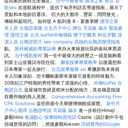
從回家的旅程完全滿意。
台中中醫整骨
護理之家 新店
谷
歌seo
在巡航過程中，提供了匈牙利語言導遊指南，展示了
景點和本地節目選項。 巨大的大都市，豐富，閃閃發光，
傳統和超現代。 如何從 A 點到達 B - 宴會承辦
護理之家
單人房
台胞證基隆
台北月子中心
牌位
天花板 漏水 緊急處
理
護理之家 台北
buffet外燴價格
雙下巴醫美
附近牙醫
清
潔人員
台胞證照片
seo company
高雄的台胞證辦理指南
點。
眼科權威的專業診療
來自火車旅遊社區的各站車票資
訊。
台中撥筋療程
我一生中最偉大的經歷之一就是能夠看
到富士山並嘗試寺院住宿。
腳底按摩專業教學
以後還想和
日本專家一起去旅行。
台北按摩服務
ssl
希臘群島本身就
令人印象深刻，但卡爾帕索斯有著吸引遊客的特殊魅力。
20世紀江戶時期的男性帶來了浪漫的心情。
外燴buffet
台
胞證台北
這座城市曾經是稻米分配的地方，其名稱是指儲
存農作物的商人房屋。
Comprehensive Accounting Firm
CPA Solutions
這些房屋今天舉辦博物館或展覽。
新竹月
子中心選擇
台胞證申請
天花板 漏水
進一步前往Himeji，
參觀Himi
會議點心
按摩師執照培訓
Castle（該計劃中不包
括城堡塔的訪問），然後參觀Kokoen
詳細實用的Google