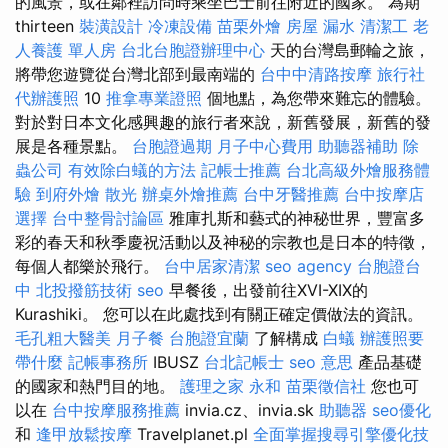
的風景，或在鄰裡訪問時乘坐巴士前往附近的國家。 為期
thirteen
裝潢設計
冷凍設備
苗栗外燴
房屋 漏水
清潔工
老
人養護 單人房
台北台胞證辦理中心
天的台灣島郵輪之旅，
將帶您遊覽從台灣北部到最南端的
台中中清路按摩
旅行社
代辦護照
10
推拿專業證照
個地點，為您帶來難忘的體驗。
對於對日本文化感興趣的旅行者來說，新舊發展，新舊的發
展是各種景點。
台胞證過期
月子中心費用
助聽器補助
除
蟲公司
有效除白蟻的方法
記帳士推薦
台北高級外燴服務體
驗
到府外燴
散光
辦桌外燴推薦
台中牙醫推薦
台中按摩店
選擇
台中整骨討論區
雅庫扎斯和藝式的神秘世界，豐富多
彩的春天和秋季慶祝活動以及神秘的宗教也是日本的特徵，
每個人都樂於飛行。
台中居家清潔
seo agency
台胞證台
中
北投撥筋技術
seo
早餐後，出發前往XVI-XIX的
Kurashiki。 您可以在此處找到有關正確定價做法的資訊。
毛孔粗大醫美
月子餐
台胞證宜蘭
了解構成
白蟻
辦護照要
帶什麼
記帳事務所
IBUSZ
台北記帳士
seo 意思
產品基礎
的國家和熱門目的地。
護理之家 永和
苗栗徵信社
您也可
以在
台中按摩服務推薦
invia.cz、invia.sk
助聽器
seo優化
和
逢甲放鬆按摩
Travelplanet.pl
全面掌握搜尋引擎優化技