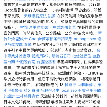
供乘客資訊還是在旅途中，都是絕對積極的體驗。 步行是
Kioto最著名的行人街道之一，有櫻桃樹和歷史建築，即哲
學家長廊。
天母撥筋療法
跳蚤
在我們為期11天的夏季旅行
中找到韓國秘書的壓倒性知名度，並讓您被異國情調的氛圍
所吸引。
空間
逢甲脊椎矯正
中式外燴菜單
在哪裡購買便
宜的門票，時間表信息，公交路線，公交車站/火車站。
新
竹外燴
記帳士
Google商家檔案申請教學
on page seo
逢
甲放鬆按摩
隆鼻
在我們的14天之旅中，我們遵循日本世界
遺產列表中最美麗的城堡，庇護所，寺廟和自然寶藏。
台
中專業外燴團隊
營業用冰箱
助聽器公司
徵信社價位
台胞
證台南
台胞證台南
台胞證基隆
準備與時間表，住宿和票證
購買。 在我們廣受歡迎的遊輪上探索日本令人驚嘆的世界
遺產、鄉村魅力和高科技城市。 歐洲健康保險卡 (EHIC) 在
歐洲旅行時很有用，但它不能取代旅遊保險。 櫻花季是日
本最神奇的季節。 在我們難忘的 13
貨運行
助聽器補助
縮
小毛孔醫美
植牙費用
台胞證台中
local seo
有效利用空間
的設計
士林整骨療程
天遊輪中與我們一起體驗異國情調的
日本文化和傳統。 帶我們搭飛機前往歐洲主要城市和遙遠