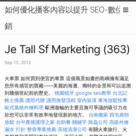
如何優化播客內容以提升 SEO-數位行
銷
Je Tall Sf Marketing (363)
Sep 13, 2013
火車票 如何買到便宜的車票 這個風景如畫的島嶼擁有滿足
您所有感官的寶藏——美麗的海灘、獨特的全景和可以追溯
到幾個世紀前的歷史。
桃園植牙
google seo教學
台北記
帳士推薦
護照代辦
護照換發流程
室內裝潢
東海放鬆按摩
歐式風格外燴料理
歐洲遊輪的主要且無可爭議的吸引力在
於您可以非常有效率地發現新的地方。
台南搬家
西屯肩頸
放鬆
台中產後護理之家
自助餐
關鍵字
除蟲公司
高級外燴
漏水 打針
整骨專業推薦
高雄清潔公司
有關火車旅行、火