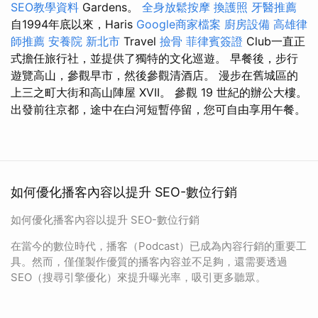
SEO教學資料
Gardens。
全身放鬆按摩
換護照
牙醫推薦
自1994年底以來，Haris
Google商家檔案
廚房設備
高雄律
師推薦
安養院 新北市
Travel
撿骨
菲律賓簽證
Club一直正
式擔任旅行社，並提供了獨特的文化巡遊。 早餐後，步行
遊覽高山，參觀早市，然後參觀清酒店。 漫步在舊城區的
上三之町大街和高山陣屋 XVII。 參觀 19 世紀的辦公大樓。
出發前往京都，途中在白河短暫停留，您可自由享用午餐。
如何優化播客內容以提升 SEO-數位行銷
如何優化播客內容以提升 SEO-數位行銷
在當今的數位時代，播客（Podcast）已成為內容行銷的重要工
具。然而，僅僅製作優質的播客內容並不足夠，還需要透過
SEO（搜尋引擎優化）來提升曝光率，吸引更多聽眾。