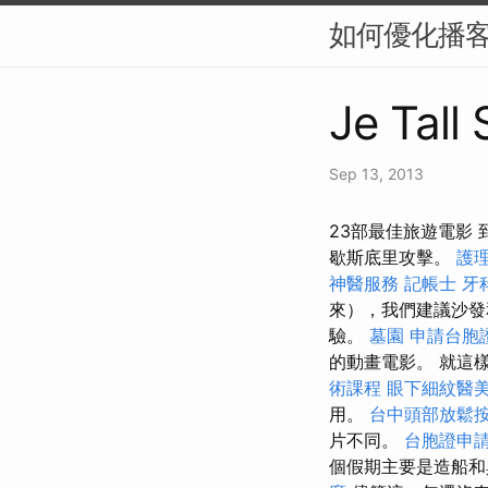
如何優化播客
Je Tall 
Sep 13, 2013
23部最佳旅遊電影
歇斯底里攻擊。
護
神醫服務
記帳士
牙
來），我們建議沙發
驗。
墓園
申請台胞
的動畫電影。 就這
術課程
眼下細紋醫
用。
台中頭部放鬆
片不同。
台胞證申
個假期主要是造船和