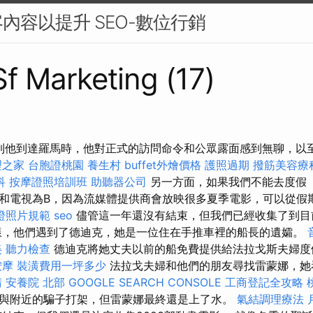
內容以提升 SEO-數位行銷
Sf Marketing (17)
 到他到達羅馬時，他對正式的訪問命令和公眾露面感到無聊，以
理之家
台胞證桃園
養生村
buffet外燴價格
護照過期
撥筋美容療
科
按摩證照培訓班
助聽器公司
另一方面，如果我們不能去度假
和電視為B，因為流媒體提供商會放映很多夏季電影，可以從假
證照片規範
seo
儘管這一年還沒有結束，但我們已經收集了到目前
樣，他們遇到了德迪克，她是一位住在手推車裡的船長的遺孀。
美
聽力檢查
德迪克將她丈夫以前的船免費提供給法拉戈斯夫婦度
按摩
裝潢費用一坪多少
法拉戈夫婦和他們的朋友尋找雷蒙娜，她
請
安養院 北部
GOOGLE SEARCH CONSOLE
工商登記全攻略
與附近的騙子打架，但雷蒙娜最終還是上了水。
氣結調理療法