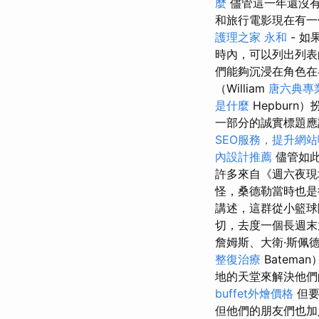
麼
儘管這一年還沒有
和旅行電影現在有一
護理之家 永和
- 
時內，可以列出列表
們能夠沉浸在角色在
（William
唐六典專
是什麼
Hepbur
一部分的誠實標題應
SEO服務，提升網
內設計推薦
儘管如此
許多來自《週六夜
怪，桑德勒當時也
講述，這群從小籃球
切，去度一個長週
詹姆斯、大衛·斯佩德
整復治療
Batema
地的天堂來解決他
buffet外燴價格
但要
但他們的朋友們也加