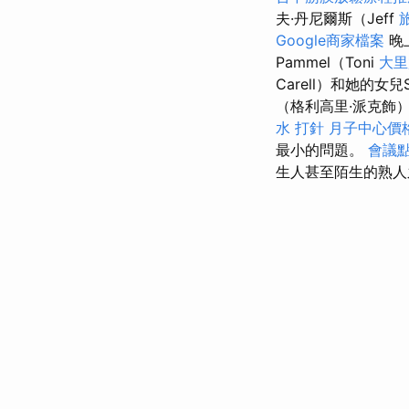
夫·丹尼爾斯（Jeff
Google商家檔案
晚
Pammel（Toni
大
Carell）和她的女
（格利高里·派克飾
水 打針
月子中心價
最小的問題。
會議
生人甚至陌生的熟人