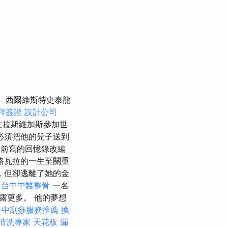
西爾維斯特史泰龍
拜簽證
設計公司
往拉斯維加斯參加世
必須把他的兒子送到
之前寫的回憶錄改編
格瓦拉的一生至關重
，但卻逃離了她的金
台中中醫整骨
一名
露更多。 他的夢想
台中刮痧服務推薦
換
清洗專家
天花板 漏