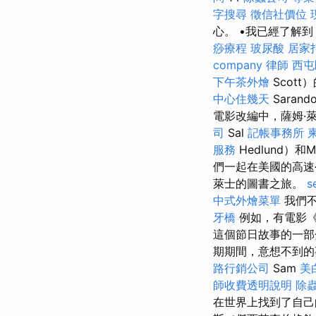
字搜尋
徵信社價位
心。 •我已經了解
痧療程
玻尿酸
居家
company
律師
西屯
下午茶外燴
Scott）
中心住幾天
Saran
電影改編中，薩姆·萊
司
Sal
記帳事務所
服務
Hedlund）和
們一起在美國的高
萊士的圖書之旅。
s
中式外燴菜單
我們不
牙橋
例如，有電影《
這個節日故事的一部
期期間，意想不到的
路行銷公司
Sam
美
師收費透明說明
除
在世界上找到了自己