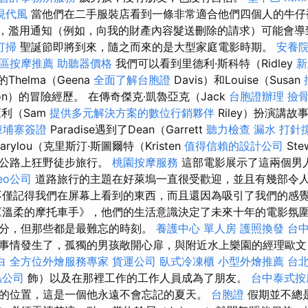
現代風
當他們在二手服裝店看到一條非常適合他們四個人的牛仔
到，濫用通知（例如，向我的財產內容髮送刪除的請求）可能會
打掃
聖誕節即將到來，隨之而來的是大型家庭電影時期。
安養院
區按摩推薦
助聽器價格
我們可以看到里德利·斯科特（Ridley
新
的Thelma（Geena
全面了解台胞證
Davis）和Louise（Susan
don）的冒險經歷。 在傳奇傑克·凱魯亞克（Jack
台胞證辦理
撿
利（Sam
提供多元解決方案的數位行銷夥伴
Riley）扮演講故
柬埔寨簽證
Paradise遇到了Dean（Garrett
聽力檢查
漏水 打針
Marylou（克里斯汀·斯圖爾特（Kristen
值得信賴的設計公司
St
速公路上狂野徒步旅行。
桃園按摩服務
這部電影展示了這兩個男
eo公司
道路旅行的主題在好萊塢一直很受歡迎，並且有幾部令
僅記得我們在屏幕上看到的東西，而且還因為吸引了我們的感
溫柔的摩托車手》，他們的生活意識決定了未來十年的電影氛圍
分，但那些都是最難忘的時刻。
養護中心 單人房
護照換發
台
事情發生了，孤獨的男孩敞開心扉，與附近水上樂園的經理歐文
白
全方位外燴服務專家
貨運公司
臥式冷凍櫃
小型外燴推薦
台
蟲公司
飾）以及在那裡工作的工作人員成為了朋友。
台中泰式按
的位置，這是一個他永遠不會忘記的夏天。
台胞證
假期並不總