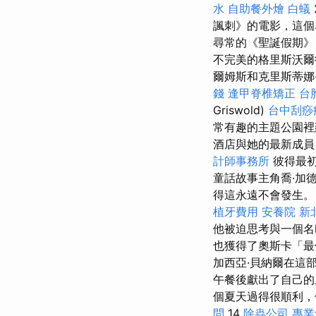
水
自助餐外燴
白蟻
諷刺》的電影，這個
尋常的《聖誕假期》
不完美的格里斯沃爾
爾姆斯和克里斯蒂娜
錢
逢甲脊椎矯正
台
Griswold)
台中刮痧
常有趣的主題公園
酒店與她的最新成員
計師事務所
彼得最初
童話故事主角喬·加
得這永遠不會發生
植牙費用
安養院 新
他被迫思考與一個名
也獲得了奧斯卡「
加西亞·貝納爾在這
午餐後獻出了自己的血
個夏天過得很順利
問
14
除蟲公司
專業