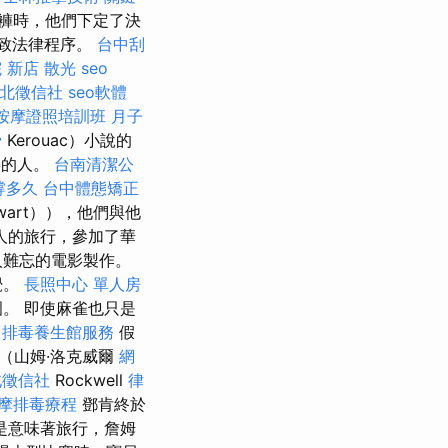
褲時，他們下定了決
導致法律程序。
台中刮
 新店
散光
seo
北徵信社
seo軟體
按摩證照培訓班
月子
骨
Kerouac）小說的
事的人。
台南清潔公
撐多久
台中體態矯正
ewart）），他們與他
人的旅行，參加了華
人難忘的電影製作。
覺。
長照中心 單人房
。 即使麻雀也只是
中排毒養生館服務
假
（山姆·洛克威爾
網
北徵信社
Rockwell
律
摩排毒療程
鄧肯終於
是意味著旅行，詹姆