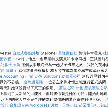
lvester
自助式餐點外燴
Stallone)
基隆徵信社
飾演林肯霍克
杜
技術課程
Hawk)，他是一名專業特技演員和卡車司機，正試圖前
北記帳士推薦
這個故事最終成為一趟父子卡車之旅，我們的英雄
貨運
關鍵字
這個故事是根據切·格瓦拉在成為馬克思主義革命家
 Accounting Firm CPA Solutions
助聽器公司
這段經歷對切·
世界的不公義。
台胞證基隆
一位公主來到永恆之城進行正式訪問
幾天對她來說變成了真正的假期。
護理之家 台北
產後護理之家
上看到了大新聞的可能性，但隨後假裝是她的同伴，開始向她透
，但他的家人並不完全理解為什麼傳統的通路食物對他不好。
室設計
台胞證台南
wordpress
月嫂一天多少錢
苗栗徵信社
冷氣