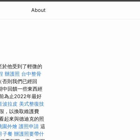
About
至於他受到了輕微的
程
辦護照
台中整骨
（否則我們已經回
期中回饋一些東西經
為止2022年最好
音波拉皮
美式整復技
假，以換取維護費
看起來與德迪克的照
桃園外燴
護照申請
這
月子餐
辦護照要帶什