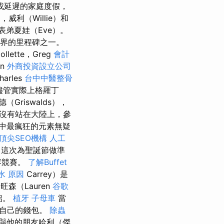
或延遲的家庭度假，
，威利（Willie）和
利表弟夏娃（Eve）。
影界的里程碑之一。
ollette，Greg
會計
an
外商投資設立公司
arles
台中中醫整骨
儘管實際上格羅丁
Griswalds），
沒有站在大陸上，參
中最瘋狂的元素無疑
頂尖SEO機構
人工
，這次為聖誕節做準
容競賽。
了解Buffet
水 原因
Carrey）是
森（Lauren
谷歌
侶。
植牙
子母車
當
了自己的錢包。
除蟲
是與他的朋友哈利（傑