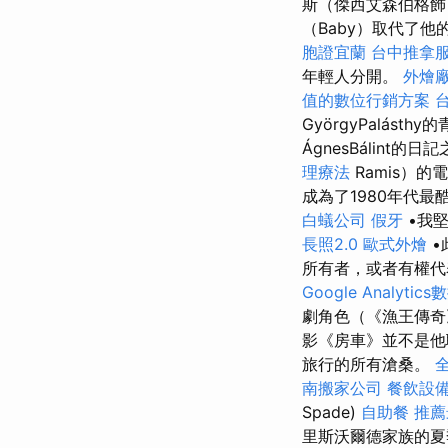
斯（傑西艾森伯格飾
（Baby）取代了
胞證宜蘭
台中推拿
年輕人分開。
外燴
值的數位行銷方案
GyörgyPalásth
ÁgnesBálint的
理療法
Ramis）
成為了1980年代
白蟻公司
假牙
•我
長照2.0
歐式外燴
•
所有者，或者有權代
Google Analyti
劇角色（《漁王傳奇
影《房車》並不是他
旅行的所有滄桑。
南搬家公司
餐飲設
Spade)
自助餐
推薦
里斯沃爾德家族的夏