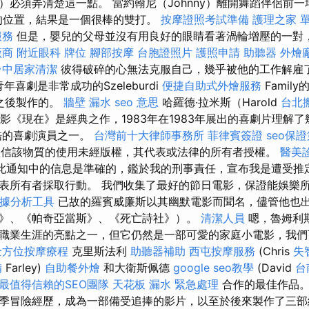
）必須弄清楚這一點。 當約翰尼（Johnny）離開舞蹈伴侶前
他的位置，結果是一個很棒的雙打。
按摩證照考試準備
護理之家 
服務
但是，嬰兒的父母並沒有用良好的眼睛看著渦輪增壓的一對
廠商
附近眼科
牌位
腳部按摩
台胞證照片
護照申請
助聽器
外燴
台中居家清潔
彼得破碎的心無法克服自己，幾乎被他的工作解雇
y的青年喜劇是非常成功的Szeleburdi
便捷自助式外燴服務
Fami
日記之後製作的。
牆壁 漏水
seo 意思
哈羅德·拉米斯（Harold
台北
的電影《現在》是經典之作，1983年在1983年展出的喜劇片理解
最酷的喜劇演員之一。
台灣前十大律師事務所
菲律賓簽證
seo保
堅信該物質的使用未經版權，其代表或法律的所有者授權。
醫美
此通知中的信息是準確的，鑑於我的刑事責任，宣布我是遭受推
表所有者採取行動。 我們收集了最好的節日電影，保證能娛樂
cs數據分析工具
已故的羅賓威廉斯以其幽默電影而聞名，儘管他也
》、《帕奇亞當斯》、《死亡詩社》）。
清潔人員
嗯，魯姆利
職業生涯的亮點之一，但它仍然是一部可愛的家庭小電影，我們
全方位按摩療程
克里斯法利
助聽器補助
西屯按摩服務
(Chris
失
備
Farley)
自助餐外燴
和大衛斯佩德
google seo教學
(David
台
最值得信賴的SEO團隊
天花板 漏水 緊急處理
合作的最佳作品。
季冒險經歷，成為一部備受追捧的影片，以至於後來製作了三部