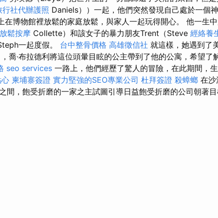
旅行社代辦護照
Daniels））一起，他們突然發現自己處於一個
上在博物館裡放鬆的家庭放鬆，與家人一起玩得開心。 他一生中
里放鬆按摩
Collette）和該女子的暴力朋友Trent（Steve
經絡養
兒Steph一起度假。
台中整骨價格
高雄徵信社
就這樣，她遇到了美
），喬·布拉德利將這位頭暈目眩的公主帶到了他的公寓，希望了
格
seo services
一路上，他們經歷了驚人的冒險，在此期間，生
點心
柬埔寨簽證
實力堅強的SEO專業公司
杜拜簽證
殺蟑螂
在沙
之間，飽受折磨的一家之主試圖引導日益飽受折磨的公司朝著目