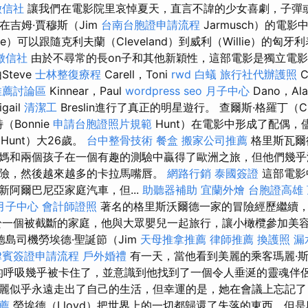
徵信社
讓我們在電影院里哀悼夏天，直言不諱的少女喜劇，子彈
 在吉姆·賈穆斯（Jim
台南台胞證申請流程
Jarmusch）的電影中
e）可以跟隨克利夫蘭（Cleveland）到威利（Willie）的匈牙
徵信社
由於不尋常的長on子和其他新穎性，這部電影是獨立電
teve
士林整復療程
Carell，Toni
rwd
白蟻
旅行社代辦護照
C
推薦討論區
Kinnear，Paul
wordpress seo
月子中心
Dano，Al
gail
清潔工
Breslin進行了真正的明星遊行。 查爾斯·格羅丁（Ch
（Bonnie
申請台胞證照片規範
Hunt）在電影中形成了配偶，
（Hunt）大26歲。
台中整骨技術
餐盒
搬家公司推薦
格里斯瓦爾德（
媽和兩個孩子在一個有趣的測驗中贏得了歐洲之旅，但他們幾乎
險，然後越來越多的卡拉馬嘴唇。
網路行銷
泰國簽證
這部電影
新阿爾巴尼亞家庭汽車，但...
助聽器補助
宜蘭外燴
台胞證高雄
月子中心
會計師證照
著名的格里斯沃爾德一家的冒險經歷繼續
於一個被截斷的家庭，他與大眾嬰兒一起旅行，讓小橄欖參加美
德島司機勞埃德·聖誕節（Jim
天母推拿推薦
律師推薦
換護照
漏
律賓簽證申請流程
戶外婚禮
有一天，當他看到美麗的乘客瑪麗·斯旺
，他的呼吸幾乎被卡住了，並意識到他找到了一個令人垂涎的靈魂伴
麗似乎永遠走出了自己的生活，但幸運的是，她在會議上忘記
推薦
勞埃德（Lloyd）把世界上的一切都歸還了失落的東西，但