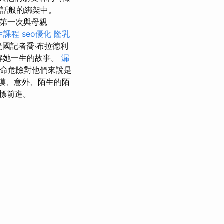
神話般的綁架中。
第一次與母親
生課程
seo優化
隆乳
國記者喬·布拉德利
解她一生的故事。
漏
命危險對他們來說是
漠、意外、陌生的陌
標前進。