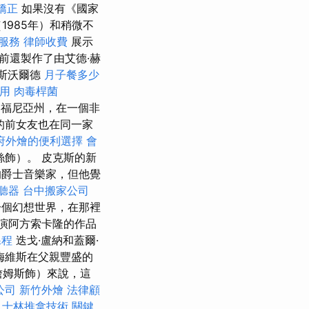
矯正
如果沒有《國家
1985年）和稍微不
服務
律師收費
展示
前還製作了由艾德·赫
里斯沃爾德
月子餐多少
用
肉毒桿菌
利福尼亞州，在一個非
的前女友也在同一家
府外燴的便利選擇
會
飾）。 皮克斯的新
的爵士音樂家，但他覺
聽器
台中搬家公司
一個幻想世界，在那裡
演阿方索卡隆的作品
課程
迭戈·盧納和蓋爾·
梅維斯在父親豐盛的
詹姆斯飾）來說，這
公司
新竹外燴
法律顧
士林推拿技術
關鍵