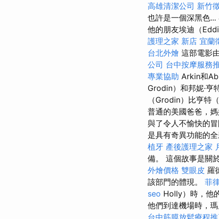
高雄清潔公司
新竹
也許是一個深黑色...
他的朋友埃迪（Eddi
護理之家 新店
宜蘭
台北外燴
這部電影由S
公司
台中按摩服務
專業協助
Arkin和Abi
Grodin）和邦妮·亨特
（Grodin）比亨特
普通的美國爸爸，媽
與了令人不愉快的冒
是具有奇異功能的全
植牙
產後護理之家 
備。 這個故事是關
外燴價格
雙眼皮
羅
該部門的體現。
菲
seo
Holly）時
他們到達機場時，瑪
台中筋膜放鬆療程