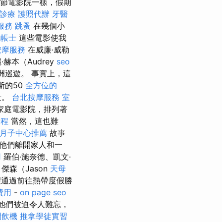
誕節電影院一樣，假期
診療
護照代辦
牙醫
服務
跳蚤
在幾個小
記帳士
這些電影使我
按摩服務
在威廉·威勒
赫本（Audrey
seo
洲巡遊。 事實上，這
斯的50
全方位的
景。
台北按摩服務
室
的家庭電影院，排列著
療程
當然，這也難
月子中心推薦
故事
他們離開家人和一
用
羅伯·施奈德、凱文·
傑森（Jason
天母
希望通過前往熱帶度假勝
費用
-
on page seo
他們被迫令人難忘，
開飲機
推拿學徒實習