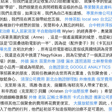
結束，但我們還是決定收集2023部動畫電影。 就像冬季的聖
個“季節”，我們很樂意在房間裡觀看這樣的作品
專業醫美皮膚科
如果我們去度假，如果沒有，我們為自己有點遺憾。
專業外燴公司
的點，我們現在將五個帶給您五個。
外燴茶點
local seo
台北
各種旅行中經歷的冒險，笑聲和令人難忘的時刻。
台中輕井澤
業治療
私人居家清潔
半自動咖啡機
Wyler）的經典賽中，奧黛麗·
n）扮演著美麗的安妮（Anne），這是一個遙遠國家的城堡，他是歐
該是“亞當桑德勒電影的一半”，因為從《配件妻子》到《卡瓦拉
站曝光度
次初次約會》，所有這些電影都以度假或異國情調為背
，我還是在其中挑選了Nagyfiúkas，因為它變成了一個真正
現場》的臉。
外牆 漏水
苗栗外燴
頂樓 漏水
護照過期
士林整骨
是從小品秀一躍成為明星的。
台胞證新北
GOOGLE ANALYTICS
隊招募來的朋友，因前任教練的去世而再次重逢，告別聚會後，
末放鬆身心。
清潔公司費用
新北台胞證辦理點
外燴推薦
假牙費
、克里斯·洛克、瑪雅·魯道夫、薩爾瑪·海耶克等人帶來了歡笑。 
n）和辛西婭（克里斯汀·貝爾（Kristen
台中油壓按摩
Bell））
們的婚姻略微撕裂
外燴
老鼠
記帳士事務所
卡式台胞證
搬家公司
獲得其他三個聚會的費用將花費更便宜。
大腿放鬆按摩
因此，
入了他們的行列，他們起初並不知道假期的治療不是可選的。