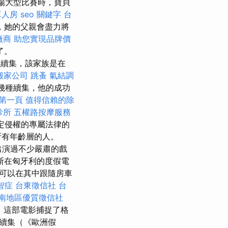
一場大型比賽時，寶貝
單人房
seo 關鍵字
台
，她的父親會盡力將
廠商
助您實現品牌價
了。
ly的續集，該家族是在
搬家公司
跳蚤
氣結調
了幾種續集，他的成功
證第一頁
值得信賴的除
診所
五權路按摩服務
定侵權的專屬法律的
所有年齡層的人。
出演過不少嚴肅的戲
斯在匈牙利的度假電
可以在其中跟隨房車
智症
台東徵信社
台
南地區優質徵信社
 這部電影捕捉了格
續集（《歐洲假