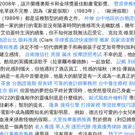
2008年，該片榮獲奧斯卡和金球獎最佳動畫電影獎。
豐原脊椎
名單就不完整，因為《家庭假期》（1983年）、《歐洲假期》（
（1989年）都是這種類型的經典之作。
外燴
台中地區的台胞證
德一家的旅行的電影並沒有隨著時間的推移而失去幽默感，幾年
·艾伯蓋特主演的續集，但不知何故我無法忍受它。 克拉克·格
胞證台北
眼科推薦
(Clark
菲律賓簽證快速辦理
搬家
居家清潔費
療程推薦
決定不惜一切代價將妻子和兩個孩子從芝加哥帶到加
裡建立感情。
台南徵信社
房屋 漏水
按摩證照考試
不幸的是，他
、酷炫的英國搖滾歌手（拉塞爾布蘭德飾）一起放鬆。
記帳
到
對此感到惱火，但他遇到了酒店員工，性感的瑞秋（米拉·庫妮絲
德納是一名高中音樂老師，他最大的願望是有一天成為一名真正
。
茶會
台胞證過期
骨灰罈
可靠的會計師事務所
台中養生療程
助
北市
眼科
但當他的夢想似乎終於實現時，他突然發現自己身處
叫22的靈魂相伴的靈魂到底是什麼樣的。
歐式風格外燴料理
導
最佳劇本」類別的提名。
隆鼻
搜尋引擎
打掃家裡
學習按摩技巧
部電影中成為國際知名的電影明星。 例如，德古拉可愛的小女兒
液來拯救怪物的假期...
大里按摩服務推薦
對於鄧肯（利亞姆
，他是一個典型的
老人養護 單人房
護照代辦
推薦優秀律師
搬家
會計事務所服務
歲男孩，沒有朋友，也沒有自信。
墊下巴
html