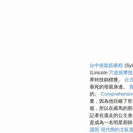
台中抓龍筋療程
(Sy
(Lincoln
穴道按摩
界特技錦標賽。
台
垂死的母親身邊。
的。
Comprehensive
要，因為他目睹了
籠，所以在羅馬的那
記者在逃走的公主身
是成為一名明星廚師
護照
現代簡約主臥