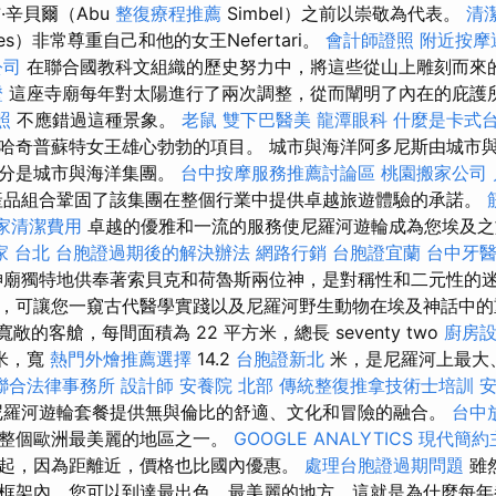
·辛貝爾（Abu
整復療程推薦
Simbel）之前以崇敬為代表。
清
s）非常尊重自己和他的女王Nefertari。
會計師證照
附近按摩
公司
在聯合國教科文組織的歷史努力中，將這些從山上雕刻而來
證
這座寺廟每年對太陽進行了兩次調整，從而闡明了內在的庇護
照
不應錯過這種景象。
老鼠
雙下巴醫美
龍潭眼科
什麼是卡式
哈奇普蘇特女王雄心勃勃的項目。 城市與海洋阿多尼斯由城市
部分是城市與海洋集團。
台中按摩服務推薦討論區
桃園搬家公司
產品組合鞏固了該集團在整個行業中提供卓越旅遊體驗的承諾。
家清潔費用
卓越的優雅和一流的服務使尼羅河遊輪成為您埃及
家 台北
台胞證過期後的解決辦法
網路行銷
台胞證宜蘭
台中牙
神廟獨特地供奉著索貝克和荷魯斯兩位神，是對稱性和二元性的迷
，可讓您一窺古代醫學實踐以及尼羅河野生動物在埃及神話中的
寬敞的客艙，每間面積為 22 平方米，總長 seventy two
廚房
米，寬
熱門外燴推薦選擇
14.2
台胞證新北
米，是尼羅河上最大
聯合法律事務所
設計師
安養院 北部
傳統整復推拿技術士培訓
安
尼羅河遊輪套餐提供無與倫比的舒適、文化和冒險的融合。
台中
至整個歐洲最美麗的地區之一。
GOOGLE ANALYTICS
現代簡約
起，因為距離近，價格也比國內優惠。
處理台胞證過期問題
雖
框架內，您可以到達最出色、最美麗的地方，這就是為什麼每年