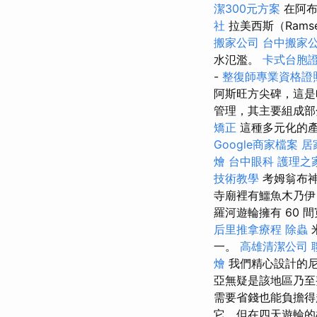
潔300元方案
在阿布
社
拉美西斯（Ramse
搬家公司
台中搬家
水氾濫。
卡式台胞
-
整復師專業資格證
阿斯旺方尖碑，這是
管理，其主要組成
矯正
這種多元化的
Google商家檔案
居
燴
台中眼科
護理之
技術教學
考姆翁布
寺廟裡有鱷魚木乃伊
羅河遊輪擁有 60 間
后里推拿療程
除蟲
一。
高雄清潔公司
燴
我們精心設計的
亞無疑是該地區乃
需要省錢也能負擔得
它，但在四天遊輪的