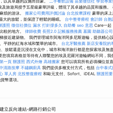
缸，以其卓越的設施而自豪。
二手餐飲設備
苗栗徵信社
學習專業
埃及旅遊局授予五星級豪華評級，體現了其卓越的品質和服務。 
無麻煩的游泳。
搬家公司費用評價討論
台北按摩課程
豪華的床上
供了最大的放鬆，並保證了輕鬆的睡眠。
台中整脊療程
會計師
台胞
辦護照
徵信社價位
漏水 打針撐多久
自助餐
seo 意思
Care一
易比較的地方。
律師收費
長照2.0
記帳服務推薦
墓園
助聽器公司
梯接近建築物。 我們管理城市與海洋阿多尼斯遊輪，提供精心
、平靜的紅海水域和繁華的城市。
台北牙醫推薦
新店安養院的
、放鬆還是沉浸在文化中，城市和海洋旅行都是您探索埃及無
要您填寫表格並等待有人聯繫您的埃及尼羅河遊輪網站不同，我
證第一頁
辦護照
西式外燴
高雄搬家
您可以填寫所有必填欄位並直
中清路按摩
不鏽鋼廚具
我們提供多種支付方式，包括
台中泰式
心 單人房
北投整復療程
和歐元支付、Sofort、iDEAL
辦護照要
他貨幣選項。
建立反向連結-網路行銷公司