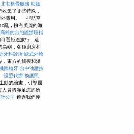
北屯整骨服務
助聽
們收集了哪些特殊，
外費用。 一些航空
zz亂，擁有美麗的海
高雄的台胞證辦理指
的可選短途旅行，這
的島嶼，各種廚房和
近牙科診所
歐式外燴
點，東方的觸摸和溫
桃園植牙
台中油壓按
。
護照代辦
換護照
生動的繪畫，引導國
賓人員將滿足您的所
會計公司
透過我們便