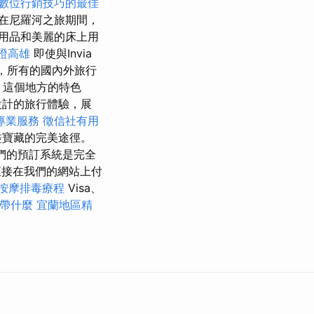
數位行銷技巧的最佳
在尼羅河之旅期間，
用品和美麗的床上用
證高雄
即使與Invia
起，所有的國內外旅行
這個地方的特色
設計的旅行體驗，展
專業服務
徵信社有用
盡寶藏的完美途徑。
們的預訂系統是完全
接在我們的網站上付
按摩排毒療程
Visa、
帶什麼
宜蘭地區精