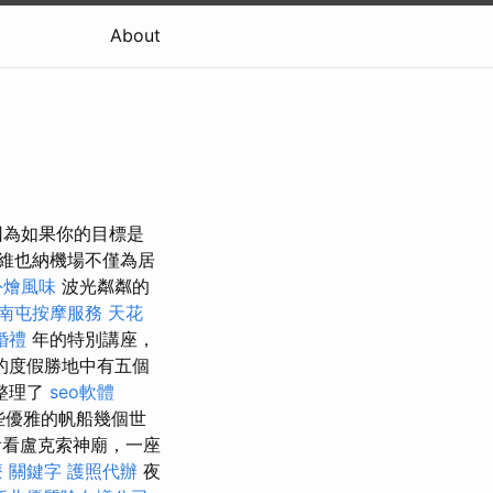
About
因為如果你的目標是
維也納機場不僅為居
外燴風味
波光粼粼的
南屯按摩服務
天花
婚禮
年的特別講座，
的度假勝地中有五個
整理了
seo軟體
些優雅的帆船幾個世
看盧克索神廟，一座
療
關鍵字
護照代辦
夜