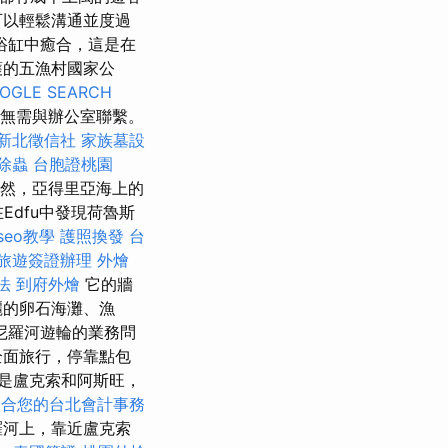
可以輕鬆溝通並度過
浴缸中癒合，這是在
護的五漁村國家公
OGLE SEARCH
無需與辦公室聯繫。
新北徵信社
家族墓設
除蟲
台胞證桃園
 當然，亞得里亞海上的
Edfu中發現荷魯斯
 seo教學
護照換發
台
旅遊簽證辦理
外燴
法
到府外燴
它的牆
麗的卵石海灘、漁
尼羅河遊輪的業務問
全面旅行，停靠點包
是盧克索和阿斯旺，
適合您的台北會計事務
羅河上，靠近盧克索