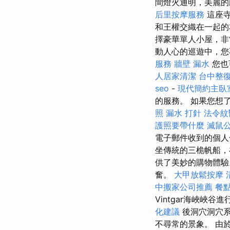
間燈火通明，美麗
后里按摩服務
這座
和王權交織在一起
擇豪華單人小屋，非
動人心的巡遊中，您
服務
牆壁 漏水
您也可
人居家清潔
台中整
seo
-
現代簡約主臥
的服務。 如果您想
照
漏水 打針
法令紋
護照要帶什麼
滅鼠
電子郵件收到的個
坐傳統的三桅帆船，
供了美妙的購物體
奮。
大甲放鬆按摩
中搬家公司推薦
餐
Vintgar海峽
化建議
後洞穴洞穴系
不尋常的景象。 由