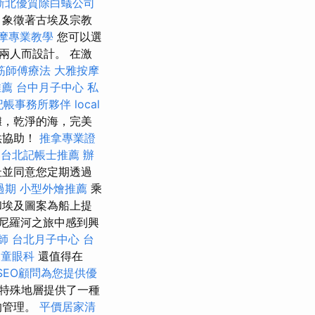
新北優質除白蟻公司
，象徵著古埃及宗教
摩專業教學
您可以選
兩人而設計。 在激
筋師傅療法
大雅按摩
推薦
台中月子中心
私
記帳事務所夥伴
local
，乾淨的海，完美
供協助！
推拿專業證
台北記帳士推薦
辦
址並同意您定期透過
過期
小型外燴推薦
乘
和埃及圖案為船上提
尼羅河之旅中感到興
師
台北月子中心
台
兒童眼科
還值得在
SEO顧問為您提供優
其特殊地層提供了一種
的管理。
平價居家清