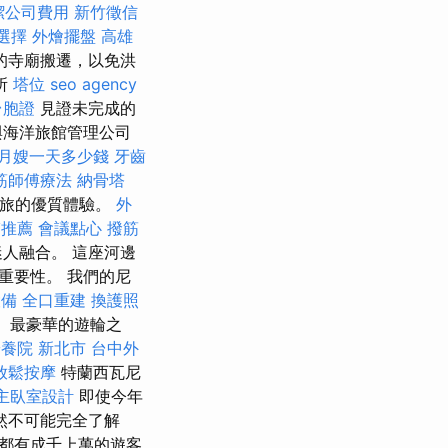
潔公司費用
新竹徵信
選擇
外燴擺盤
高雄
的寺廟搬遷，以免洪
所
塔位
seo agency
台胞證
見證未完成的
與海洋旅館管理公司
月嫂一天多少錢
牙齒
筋師傅療法
納骨塔
之旅的優質體驗。
外
醫推薦
會議點心
撥筋
人融合。 這座河邊
重要性。 我們的尼
設備
全口重建
換護照
、最豪華的遊輪之
養院 新北市
台中外
放鬆按摩
特蘭西瓦尼
主臥室設計
即使今年
然不可能完全了解
都有成千上萬的遊客