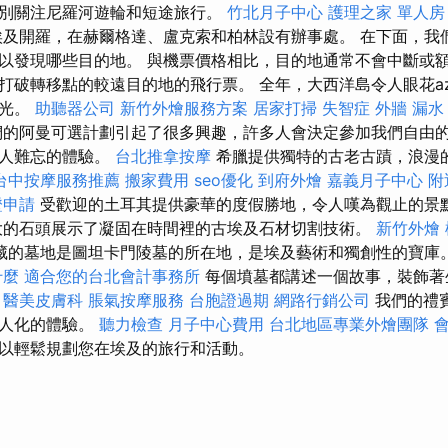
別關注尼羅河遊輪和短途旅行。
竹北月子中心
護理之家 單人房
及開羅，在赫爾格達、盧克索和柏林設有辦事處。 在下面，我
以發現哪些目的地。 與機票價格相比，目的地通常不會中斷或額
打破轉移點的較遠目的地的飛行票。 全年，大西洋島令人眼花a
陽光。
助聽器公司
新竹外燴服務方案
居家打掃
失智症
外牆 漏水
的阿曼可選計劃引起了很多興趣，許多人會決定參加我們自由
令人難忘的體驗。
台北推拿按摩
希臘提供獨特的古老古蹟，浪漫
台中按摩服務推薦
搬家費用
seo優化
到府外燴
嘉義月子中心
附
證申請
受歡迎的土耳其提供豪華的度假勝地，令人嘆為觀止的景
大的石頭展示了凝固在時間裡的古埃及石材切割技術。
新竹外燴
藏的墓地是圖坦卡門陵墓的所在地，是埃及藝術和獨創性的寶庫
什麼
適合您的台北會計事務所
每個墳墓都講述一個故事，裝飾著
。
醫美皮膚科
脹氣按摩服務
台胞證過期
網路行銷公司
我們的禮
個人化的體驗。
聽力檢查
月子中心費用
台北地區專業外燴團隊
以輕鬆規劃您在埃及的旅行和活動。