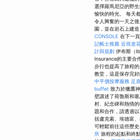
選擇羅馬尼亞的野生
愉快的時光。 每天
令人興奮的一天之後
園，並在岩石上建
CONSOLE
在下一頁
記帳士推薦
近視老
計與規劃
伊布斯（Ibu
Insurance的
步行也提高了旅程的光
教堂，這是保存完
中平價按摩服務
足
buffet
致力於獵鷹神
壁講述了荷魯斯和塞
村、紀念碑和熱情的
題和合作，請透過以
括盧克索、埃德富
可輕鬆前往這些歷
所
旅程的起點和終點