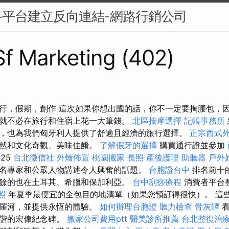
平台建立反向連結-網路行銷公司
 Sf Marketing (402)
行，假期，創作 這次如果你想出國的話，你不一定要掏腰包，
就不必在旅行和住宿上花一大筆錢。
北區按摩選擇
記帳事務所
，也為我們匈牙利人提供了舒適且經濟的旅行選擇。
正宗西式
自然和文化奇觀、美味佳餚。
了解假牙的選擇
購買通行證並參加
025
台北徵信社
外燴佈置
桃園搬家
長照
產後護理
助聽器
戶外
名專家和公眾人物講述令人興奮的話題。
台胞證台中
排名前十
餘的也在土耳其、希臘和保加利亞。
台中刮痧療程
消費者平台
照
年夏季最便宜的全包目的地清單（如果您預訂得很快）。 這
尼羅河，並提供永恆的體驗。
如何辦理台胞證
聽力檢查
骨灰罈
看
和諧的宏偉紀念碑。
搬家公司費用ptt
醫美診所推薦
台北整復治