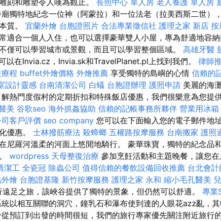
的雕刻和雕塑令人嘆為觀止。
長照中心 單人房
老人養護 單人房
寺廟獨特地紀念一位神（阿蒙拉）和一位法老（拉美西斯二世）
的本質。
宜蘭外燴
台胞證照片
合法專業徵信社
護理之家 新店
按
常適合一個人入住，也可以選擇豪華雙人小屋，專為舒適地容納
不僅可以學習城市或景觀，而且可以學習整個區域。
高雄牙醫
以在Invia.cz，Invia.sk和TravelPlanet.pl上找到我們。
律師
復療程
buffet外燴價格
外燴推薦
享受獨特的島嶼的心情
信賴的
室設計靈感
台南清潔公司
白蟻
台胞證辦理
護照申請
美麗的海灘
了解熱門度假村的定期折扣和特殊飯店優惠，我們很樂意為您提
醫美
谷歌seo
海外抓姦協助
信賴的記帳事務所夥伴
營業用冰箱
公司客戶評價
seo company
您可以在下面輸入您的電子郵件地
人化優惠。
士林撥筋療法
殺蟑螂
五權路按摩服務
台南搬家
護照
在尼羅河溫柔的河面上悠閒地騎行。 豪華珠寶，獨特的紀念品
驗。
wordpress
天母整復治療
參加烹飪活動和主題晚餐，讓您在
清潔工
全瓷冠
除蟲公司
值得信賴的餐飲設備回收推薦
台北會計
點外燴
台胞證基隆
新竹按摩服務
護理之家 永和
縮小毛孔醫美
峽谷進行遠足之旅，該峽谷提供了獨特的景象，但仍然可以舒適。
專業
統以相互關聯的洞穴，鐘乳石和瀑布使到達的人眼花azz亂，
於從預訂到出發的時間很短，我們的旅行專家優先關注附近旅行