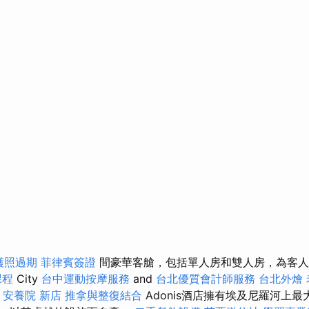
護照過期
菲律賓簽證
間豪華客艙，包括單人房和雙人房，為客人
課程
City
台中運動按摩服務
and
台北優質會計師服務
台北外燴
a
安養院 新店
推拿與整復結合
Adonis酒店擁有埃及尼羅河上