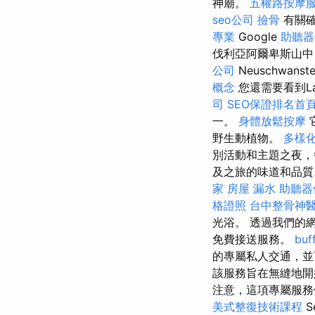
神廟。
五權路按摩
seo公司
撿骨
有關確
專業
Google
助聽器
伐利亞阿爾卑斯山中
公司
Neuschwa
概念
您還需要看到Lajo
司
SEO保證排名首
一。
身體放鬆按摩
野生動植物。
多樣
別活動和主題之夜，
及之旅的味道和品質。
家
房屋 漏水
助聽器
格證照
台中整骨神
光浴。 透過我們的
免費接送服務。
bu
的專屬私人交通，並
該服務旨在無縫地開
注意，這項專屬服務
美式整復技術課程
S