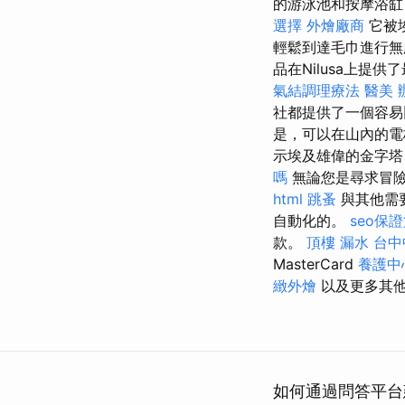
的游泳池和按摩浴
選擇
外燴廠商
它被
輕鬆到達毛巾進行
品在Nilusa上提
氣結調理療法
醫美
社都提供了一個容
是，可以在山內的電
示埃及雄偉的金字塔
嗎
無論您是尋求冒險
html
跳蚤
與其他需
自動化的。
seo保
款。
頂樓 漏水
台中
MasterCard
養護中
緻外燴
以及更多其
如何通過問答平台