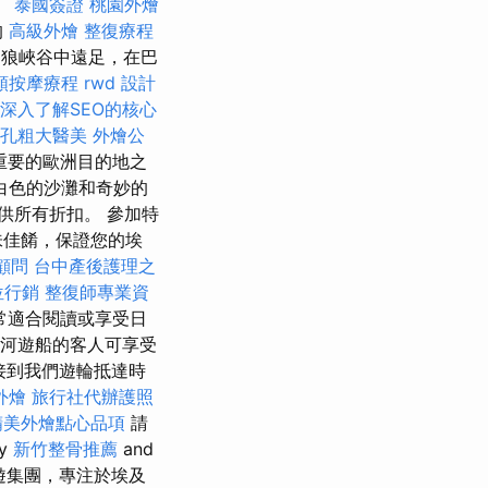
。
泰國簽證
桃園外燴
的
高級外燴
整復療程
的狼峽谷中遠足，在巴
頸按摩療程
rwd
設計
深入了解SEO的核心
孔粗大醫美
外燴公
重要的歐洲目的地之
白色的沙灘和奇妙的
供所有折扣。 參加特
味佳餚，保證您的埃
顧問
台中產後護理之
位行銷
整復師專業資
常適合閱讀或享受日
河遊船的客人可享受
接到我們遊輪抵達時
外燴
旅行社代辦護照
精美外燴點心品項
請
ty
新竹整骨推薦
and
遊集團，專注於埃及