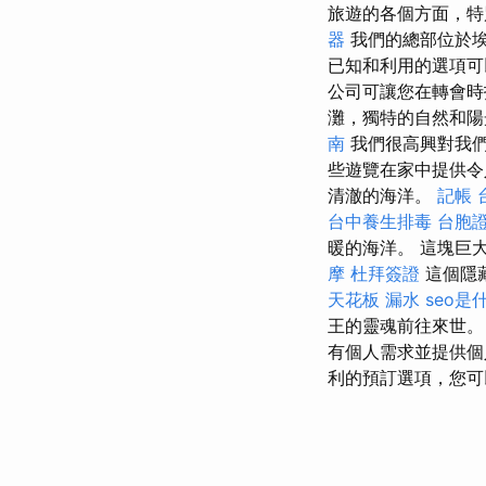
旅遊的各個方面，特
器
我們的總部位於埃
已知和利用的選項可
公司可讓您在轉會時
灘，獨特的自然和
南
我們很高興對我們
些遊覽在家中提供
清澈的海洋。
記帳
台中養生排毒
台胞
暖的海洋。 這塊巨
摩
杜拜簽證
這個隱
天花板 漏水
seo是
王的靈魂前往來世
有個人需求並提供
利的預訂選項，您可