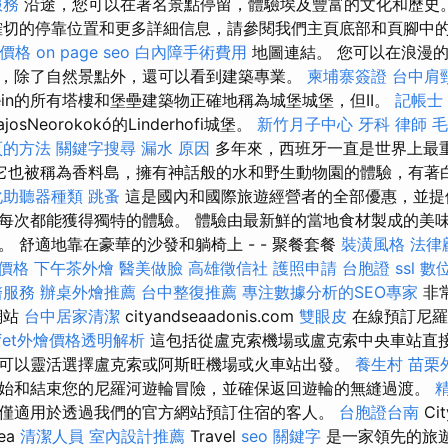
服務
沿途，您可以在著名景點停留，體驗埃及豐富的文化和歷史
切的停靠位置和更多詳細信息，請參閱我們主頁底部和頁腳中
價格
on page seo
白內障手術費用
地圖連結。 您可以在浪漫
，除了自然景點外，還可以看到建築專業。
柬埔寨簽證
台中肩
nstein的所有塔樓和堡壘建築物正確地稱為城堡城堡，但II。
記帳士
sNeorokokó的Linderhofi城堡。
新竹月子中心
牙科
律師
毛
頁的方法
關鍵字搜尋
漏水 原因
多年來，西班牙一直是世界上最
它也被稱為香料島，擁有神話般的水和野生動物園的體驗，有著
化助聽器種類
跳蚤
這是國內和國際旅遊經營者的全部優惠，並提
每次都能獲得獨特的體驗。 體驗由最新鮮的當地食材製成的美
 舒適地靠在豪華的沙發和躺椅上 - - 聚餐套餐
裝潢風格
法律
價格
下午茶外燴
醫美做臉
高雄徵信社
護照申請
台胞證
ssl
數
醫服務
辦桌外燴推薦
台中整復推薦
專注數據分析的SEO專家
非
網站
台中居家清潔
cityandseaadonis.com
雙眼皮
在線預訂尼羅
ffet外燴價格透明解析
這包括從盧克索機場或盧克索中央車站直
可以靈活選擇盧克索或阿斯旺機場或火車站出發。
養生村
苗栗
始和結束您的尼羅河遊輪冒險，並確保返回遊輪的無縫過渡。
僅適用於透過我們的官方網站預訂住宿的客人。
台胞證台南
Ci
ea
清潔人員
室內設計推薦
Travel
seo 關鍵字
是一家領先的旅