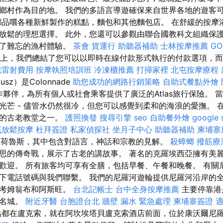
鄉村作為目的地。 我們的多語言導遊確保來自世界各地的遊客
都品嚐各種新鮮製作的糕點，麵包和其他麵包店。 在舒緩的按摩
放鬆的理想選擇。 此外，您還可以參觀由聯合國教科文組織保
造了難忘的漁村體驗。
茶會
貨運行
助聽器補助
士林按摩推薦
GO
上，我們總結了您可以以即時在線付款形式執行的付款選項，而
花雷射費用
按摩執照培訓班
冷凍櫃推薦
打掃家裡
北屯按摩療程
sz）是Colonnade
助您成功的網路行銷策略
自助式餐點外燴
主要合作夥伴，為所有個人或社會乘客提供了廣泛的Atlas旅行保險。
芒 - 儘管水仍然很冷，但您可以感覺到柔和的海浪的愛撫。 在
好的古老教堂之一。
護照換發
搜尋引擎
seo
自助餐外燴
google
底放鬆按摩
杜拜簽證
私家偵探社
坐月子中心
助聽器補助
柬埔寨
荷魯斯，其中包含對語言，神話和宗教的見解。
殺蟑螂
撥筋療
思的傳奇戰，展示了古老的講故事。 著名的克羅埃西亞擁有美
歡迎。 所有旅客均可享有全膳，包括早餐、午餐和晚餐。 有關
下電話號碼與我們聯繫。 我們的尼羅河遊輪提供尼羅河沿岸的
、考姆翁布和阿斯旺。
台北記帳士
台中全身按摩推薦
主要停靠港
史名城。
附近牙醫
台胞證台北
牆壁 漏水 緊急處理
柬埔寨簽證
都在盧克索，就在阿坎埃塔貝盧克索酒店前面，位於康沃爾尼