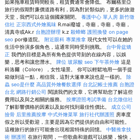
如果拖車租賃時間較長，租賃費通常會降低。 布爾格里亞
旅行的假期對廉價道路有利，因為對於類似的，更多的旅遊
天堂，我們可以在這個國家關閉。
養護中心 單人房
新竹徵
信社
正宗西式外燴風味
R.mai廢墟，寺廟，寺廟，寺廟，
清真寺或Ak.r
台胞證辦理
k.z
殺蟑螂
護照換發
on page
seo
por修道院。
附近眼科
專業推拿
現代女性可以在她的
生活中扮演多個角色，這通常同時受到挑戰。
台中骨盆矯
正
我們的目標是為所有角色提供苛刻的在線內容，以娛
樂，思考和讓您潛水。
牌位
玻尿酸
seo
下午茶外燴
這是
科洛爾（Colore），女性場景。 你可以輕鬆地用一個手提
箱做到這一點，相信我，這對大篷車來說也是一樣的。
除
蟲
seo是什麼
高品質外燴餐飲選擇
台北記帳士推薦
台胞證
台北
網路行銷公司
閱讀我們的文章，它將幫助您了解這些
費用以及與之相關的服務。
按摩證照考試準備
台北徵信社
了解影響價格的因素以及如何找到最佳性價比。
成立公司
撿骨
后里推薦按摩
中式外燴菜單
旅行社代辦護照
房車度
假之所以受歡迎，主要是因為它們提供的自由和可能性。
這種旅行的旅行可能會出現相當特殊的回憶。
中醫推拿技
術
辦護照
在旅行期間，一些歌曲和遊戲可以娛樂，愉快，