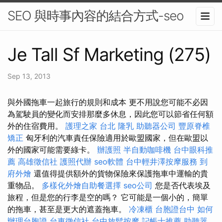
SEO 與時事內容的結合方式-seo
Je Tall Sf Marketing (275)
Sep 13, 2013
與外國拖車一起旅行的規則和成本 更不用說您可能不必因
為駕駛員的變化而安排那麼多休息，因此您可以節省任何額
外的住宿費用。
護理之家 台北
隆乳
助聽器公司
豐原脊椎
矯正
匈牙利的汽車責任保險適用於歐盟國家，但在歐盟以
外的國家可能需要綠卡。
辦護照
半自動咖啡機
台中眼科推
薦
高雄徵信社
護照代辦
seo軟體
台中輕井澤按摩服務
到
府外燴
還值得提供額外的貨物保險來保護拖車中運輸的貴
重物品。
多樣化外燴自助餐選擇
seo公司
您是否代表埃及
旅程，但是您的行李是空的嗎？ 它可能是一個小的，簡單
的拖車，甚至是更大的遮蓋拖車。
冷凍櫃
台胞證台中
如何
辦理台胞證
台東徵信社
台中放鬆按摩
記帳士推薦
助聽器