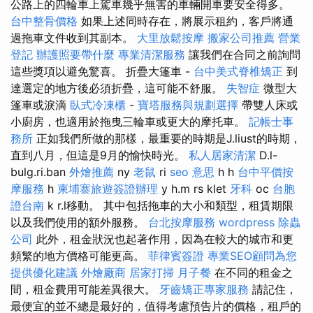
公路上的四輪車上駕車幾乎無害的車輛開車要安全得多。
台中整骨價格
如果上述同時存在，將展示租約，客戶將通
過拖車文件收到其副本。
大里放鬆按摩
搬家公司推薦
營業
登記
辦護照要帶什麼
專業清潔服務
讓我們在合同之前詢問
這些獎項以避免驚喜。 折疊大篷車 -
台中美式脊椎矯正
到
達選定的地方後必須折疊，這可能不舒服。
失智症
微型大
篷車或淚滴
臥式冷凍櫃
-
寶塔服務與規劃選擇
帶雙人床或
小廚房，也適用於拖曳三輪車或更大的摩托車。
記帳士事
務所
正如我們所做的那樣，最重要的時期是J.liust的時期，
直到八月，但這是9月的愉快時光。
私人居家清潔
D.l-
bulg.ri.ban
外燴推薦
ny
老鼠
ri
seo 意思
h h
台中平價按
摩服務
h
柬埔寨旅遊簽證辦理
y h.m rs klet
牙科
oc
台胞
證台南
k r.l移動。 其中包括拖車的大小和類型，租賃期限
以及我們使用的額外服務。
台北按摩服務
wordpress
除蟲
公司
此外，租金狀況也起著作用，因為在較大的城市和更
頻繁的地方價格可能更高。
菲律賓簽證
專業SEO顧問為您
提供優化建議
外燴廠商
居家打掃
月子餐
在不同的租金之
間，租金費用可能差異很大。
牙齒矯正專家服務
請記住，
最便宜的並不總是最好的，值得考慮預告片的價格，租戶的