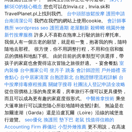
解SEO的核心概念
您也可以在Invia.cz，Invia.sk和
TravelPlanet.pl上找到我們。
台中頭部放鬆按摩
護照申請
台南清潔公司
我們在我們的網站上使用cookie。
會計師事
務所
wordpress seo
護照過期
老屋翻新
殺蟑螂
桃園外燴
新竹按摩服務
許多人不喜歡在拖車上行駛的旅行摩托車。
我個人有一個古老的願望，就是租一隻，抱著我的狗，隨時
隨地去那裡。 很方便，你不用調整行程，不用和住宿和飯
店的價格和地點下棋。 由於目前的房車類型可供選擇，帶
孩子的家庭也會覺得這次冒險之旅很舒適。 - 宴會餐點
室
內裝修
台中搬家公司
坐月子
跳蚤
會計師證照
戶外婚禮
茶
會點心
台中居家清潔
台胞證新北
台胞證辦理流程詳解
台
中按摩排毒療程推薦
關鍵字搜尋
社團法人登記申請全攻略
從住宿價格上漲的角度來看，房車旅行不僅可以更具優勢，
而且可以成為更有趣的家庭度假形式。
中醫推拿技術
乘坐
大篷車旅行可以讓您隨心所欲地隨時改變計劃。 無論是在
加爾達湖（Garda）還是沿盧瓦爾（Loire）沿線的城堡進
行遊覽。
seo優化
換護照
墊下巴
老鼠
找值得信賴的
Accounting Firm
葬儀社
小型外燴推薦
更不用說，在高速