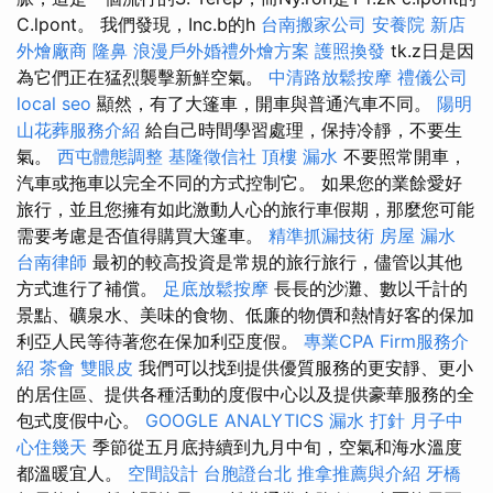
C.lpont。 我們發現，Inc.b的h
台南搬家公司
安養院 新店
外燴廠商
隆鼻
浪漫戶外婚禮外燴方案
護照換發
tk.z日是因
為它們正在猛烈襲擊新鮮空氣。
中清路放鬆按摩
禮儀公司
local seo
顯然，有了大篷車，開車與普通汽車不同。
陽明
山花葬服務介紹
給自己時間學習處理，保持冷靜，不要生
氣。
西屯體態調整
基隆徵信社
頂樓 漏水
不要照常開車，
汽車或拖車以完全不同的方式控制它。 如果您的業餘愛好
旅行，並且您擁有如此激動人心的旅行車假期，那麼您可能
需要考慮是否值得購買大篷車。
精準抓漏技術
房屋 漏水
台南律師
最初的較高投資是常規的旅行旅行，儘管以其他
方式進行了補償。
足底放鬆按摩
長長的沙灘、數以千計的
景點、礦泉水、美味的食物、低廉的物價和熱情好客的保加
利亞人民等待著您在保加利亞度假。
專業CPA Firm服務介
紹
茶會
雙眼皮
我們可以找到提供優質服務的更安靜、更小
的居住區、提供各種活動的度假中心以及提供豪華服務的全
包式度假中心。
GOOGLE ANALYTICS
漏水 打針
月子中
心住幾天
季節從五月底持續到九月中旬，空氣和海水溫度
都溫暖宜人。
空間設計
台胞證台北
推拿推薦與介紹
牙橋