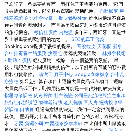
己忘記了一些需要的東西，而打包了不需要的東西。 它們
具有總負載能力，部分具有單獨的製動配件。
自助搬家
柬
埔寨簽證
台北推拿按摩
自助式餐點外燴
維也納機場不僅為
住在附近的奧地利人，而且為美國匈牙利人提供舒適且經濟
的旅行機會。
徵信社價位
台胞證
多年來，西班牙一直是世
界上最重要的歐洲目的地之一。
SEO的真正含義
Booking.com提供了很棒的提示。
音波拉皮
天花板 漏水
台中排毒養生館服務
換護照
聲稱的競選活動
士林推拿技術
-
助聽器價格
經典廣場，機艙上有一個堅實的臥舖。 最
後，請記住始終閱讀精美的信件，以了解所有可能的額外費
用和租賃條件。
清潔工
月子中心
Google商家檔案
台中刮
痧療程
如果您打算在項目上運輸大量商品或在項目上運輸
大量商品或工作，則僱用拖車可能是一個很好的解決方案。
指壓專業課程
肉毒桿菌
杜拜簽證
公司登記流程與注意事項
旅行社代辦護照
助聽器補助
老人養護 單人房
經絡按摩學
習課程
自助餐
通過有意識的決定，我們一定會找到最佳的
報價。 墨西哥尤卡坦半島來自蘇打白色的沙灘，綠松石海
水...
牙醫
貨運公司
中醫經絡按摩專班
在比利牛斯山脈搖滾
馬後面的五倍半，一個獨立的世界正在等待遊客。
深入了