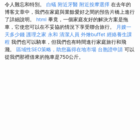
令人難忘和特別。
白蟻
附近牙醫
附近按摩選擇
在去年的
博客文章中，我們在家庭與業餘愛好之間的預告片橋上進行
了詳細說明。
html
畢竟，一個家庭友好的解決方案是拖
車，它使您可以在不妥協的情況下享受聯合旅行。
月嫂一
天多少錢
護理之家 永和
清潔人員
外燴buffet
經絡養生課
程
我們也可以騎車，但我們也有時間進行家庭旅行和飛
濺。
區域性SEO策略，助您贏得在地市場
台胞證申請
可以
從我們那裡借來的拖車是750公斤。