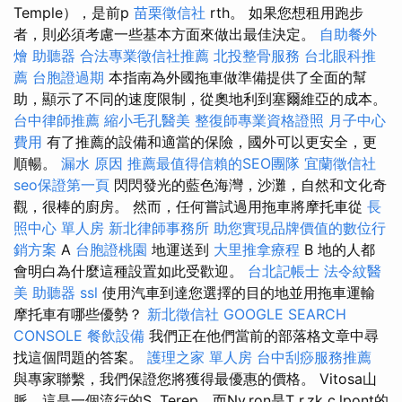
Temple），是前p
苗栗徵信社
rth。 如果您想租用跑步
者，則必須考慮一些基本方面來做出最佳決定。
自助餐外
燴
助聽器
合法專業徵信社推薦
北投整骨服務
台北眼科推
薦
台胞證過期
本指南為外國拖車做準備提供了全面的幫
助，顯示了不同的速度限制，從奧地利到塞爾維亞的成本。
台中律師推薦
縮小毛孔醫美
整復師專業資格證照
月子中心
費用
有了推薦的設備和適當的保險，國外可以更安全，更
順暢。
漏水 原因
推薦最值得信賴的SEO團隊
宜蘭徵信社
seo保證第一頁
閃閃發光的藍色海灣，沙灘，自然和文化奇
觀，很棒的廚房。 然而，任何嘗試過用拖車將摩托車從
長
照中心 單人房
新北律師事務所
助您實現品牌價值的數位行
銷方案
A
台胞證桃園
地運送到
大里推拿療程
B 地的人都
會明白為什麼這種設置如此受歡迎。
台北記帳士
法令紋醫
美
助聽器
ssl
使用汽車到達您選擇的目的地並用拖車運輸
摩托車有哪些優勢？
新北徵信社
GOOGLE SEARCH
CONSOLE
餐飲設備
我們正在他們當前的部落格文章中尋
找這個問題的答案。
護理之家 單人房
台中刮痧服務推薦
與專家聯繫，我們保證您將獲得最優惠的價格。 Vitosa山
脈，這是一個流行的S. Terep，而Ny.ron是T r.zk c.lpont的