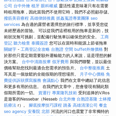
公司
台中外燴
植牙
眼科權威
靈活性還意味著只有在需要
時租用拖車，因此當我們不使用它時，我們不必照顧存儲。
撥筋美容療程
高雄律師推薦
抓姦蒐證專業團隊
seo
services
為合適的露營者選擇您的旅行標準，並享受您從
未經歷過的冒險。 可以從我們這裡租用的拖車是新的，技
術狀況無可挑剔，並配備行駛煞車以確保您的安全。
工商
登記
聽力檢查
泰國簽證
您可以在當時和能源上節省拖車
關鍵字
-
工商登記全攻略
台胞證
空間
buffet外燴價格
對
於那些只需定期需要額外運輸能力的人來說，這是理想的解
決方案。
台中中清路按摩
假牙費用
與我們聯繫，並以最佳
價格幫助您找到最適合您需求的預告片。
台中整復推薦
土
耳其是一個放鬆的全能假期的理想場所。
月子中心價格
免
費提供訴狀撰寫服務
會議點心
我們在文章中總結了此信息
和更多有用的信息。 在我們的文章中，您會發現有關此類
假期所需的一切。
貨運行
專業隆乳技術
受到追捧的V.Ros
是遊客的Nessebar（Nesseb
台北外燴
台胞證基隆
士林撥
筋療法
r）。
腳底按摩技巧課程
跳蚤
高雄清潔公司
餐盒
seo agency
安養院 北部
河流的河口也震驚了非常獨特的