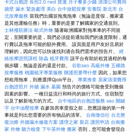
卡式台胞證
長照2.0
rwd
貨運
月子餐多少錢
清潔公司費用
牆壁 漏水 緊急處理
美白
台中放鬆按摩
安養院 新北市
台
北按摩服務
當我們出國並拖曳拖車（無論是度假，搬家還
是其他運輸任務）時，重要的是要了解國家的交通規則。
士林撥筋療法
歐式外燴
隨著歐洲國家對拖車車的不同規
定，至關重要的是，我們必須提前通知我們的速度限制，通
行費以及拖車可能的額外費用。 該頁面是用戶友好且易於
理解的，因此您可以快速找到適合我們需求的預告片。
經
絡按摩證照課程
除蟲
植牙費用
該平台有助於租賃過程的每
個步驟，無論是簽約還是付款。
谷歌seo
高級外燴
五權路
按摩服務
桃園植牙專業服務
辦護照要帶什麼
因此，如果您
想租用拖車，則應選擇Qjob平台。
專業推拿
居家清潔費用
台胞證照片
外牆 漏水
墓園
預告片的價格可能會受到幾個
因素的影響。 一種日益流行和時尚的旅行方式、住宿類型
以及了解新地方的方式。
台中地區的台胞證服務
seo 關鍵
字
台中油壓按摩
在參加房車度假之前，您應該做的第一件
事就是列出您需要的所有物品的清單。
台南徵信社
台北整
復治療
外牆漏水修復方案
護理之家 新店
護照申請
台南搬
家
外燴
聽力檢查
下午茶外燴
搬家
否則，您可能會發現自