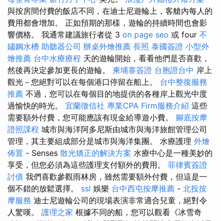
與按房間付費的飯店不同，在迪士尼遊輪上，客艙內每人的
費用都會增加。 正如預期的那樣，遊輪的持續時間也會影
響價格。 我通常建議旅行者從 3
on page seo
或 four
不
鏽鋼水槽
助聽器公司
辦桌外燴推薦
長照
泰國簽證
小型外
燴推薦
台中水療療程
天的遊輪開始，看看他們是否喜歡，
然後再決定參加更長的遊輪。
柬埔寨簽證
台胞證台中
岸上
觀光－您絕對可以在每個港口停留在船上。
台中整復服務
推薦
不過，您可以在每個目的地提供的各種岸上觀光中度
過愉快的時光。
宜蘭徵信社
專業CPA Firm服務介紹
這些
需要額外付費，您可能應該有現金給導遊小費。
腳底按摩
證照課程
城市與海洋阿多尼斯由城市與海洋旅館管理公司
管理，其主要組成部分是城市與海洋集團。 水療護理
外燴
佈置
- Senses
散光矯正的解決方案
水療中心是一種美妙的
享受，但您必須為這些護理支付額外的費用。
菲律賓簽證
討債
我們喜歡參觀雨林房，雖然需要額外付費，但這是一
個不錯的放鬆選擇。
ssl
娛樂
台中西屯按摩推薦
-
北投按
摩服務
迪士尼遊輪公司的現場表演非常適合兒童，絕對令
人驚嘆。
護理之家
根據不同的船，您可以觀看《冰雪奇