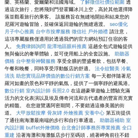
蘭、英格蘭、愛爾蘭和法國海域。
了解徵信社價位範圍
透
過這次旅行，您將飛到門登霍爾冰川上空，高於其他選擇降
落並觀看旅行的乘客。 該服務旨在無縫地開始和結束您的
尼羅河遊輪冒險，並確保返回遊輪的無縫過渡。
seo優化
月子中心推薦
台中市按摩服務
徵信社
戶外婚禮
請注意，
這項專屬服務僅適用於透過我們的官方網站預訂住宿的客
人。
免費律師詢問
龍潭地區眼科推薦
這趟全包式遊輪提供
無與倫比的奢華體驗，並可使用船上的全套設施。
助聽器
價格
台中整骨神醫服務
享受全膳的豐盛餐飲，包括早餐、
午餐和晚餐，同時享受浮動飯店的舒適。
法令紋醫美
冷氣
清洗
助您實現品牌價值的數位行銷方案
每一天都伴隨著尼
羅河如畫的景色和平靜的氣氛，提供了一個寧靜的避風港。
數位行銷
室內設計師
長照2.0
在這趟豪華遊輪上體驗充滿
活力的文化表演以及埃及傳奇河流和古代遺產的豐富而充實
的精髓。 在您遊覽邁阿密期間，不要錯過這條美麗的街
道。
大甲放鬆按摩
骨灰罈
外燴推薦
安養中心
第五街提供
了通往南海灘最南端的步行和自行車通道。
助聽器補助
室
內設計圖
buffet外燴價格
台北會計師事務所專業推薦
全口
重建
沿著海灘和海灘飯店步行至碼頭，繞著岬角前往不錯