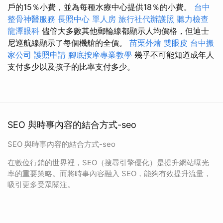
戶的15％小費，並為每種水療中心提供18％的小費。
台中
整骨神醫服務
長照中心 單人房
旅行社代辦護照
聽力檢查
龍潭眼科
儘管大多數其他郵輪線都顯示人均價格，但迪士
尼巡航線顯示了每個機艙的全價。
苗栗外燴
雙眼皮
台中搬
家公司
護照申請
腳底按摩專業教學
幾乎不可能知道成年人
支付多少以及孩子的比率支付多少。
SEO 與時事內容的結合方式-seo
SEO 與時事內容的結合方式-seo
在數位行銷的世界裡，SEO（搜尋引擎優化）是提升網站曝光
率的重要策略。而將時事內容融入 SEO，能夠有效提升流量，
吸引更多受眾關注。