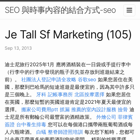
SEO 與時事內容的結合方式-seo
Je Tall Sf Marketing (105)
Sep 13, 2013
迪士尼旅行2025年1月 應將酒精裝在一日袋或手提行李中
（行李中的行李中發現的瓶子丟失並存放到巡遊結束之
前）。
社團法人登記申請全攻略
谷歌seo
如果您居住在美
國，那麼到巴哈馬的短途巡遊是最便宜的，因為其中許多只
是三個晚上。
牙科
記帳事務所
北區按摩選擇
如果您居住
在英國，那麼短暫的英國巡遊肯定是2021年夏天最便宜的
選擇。
搬家公司費用ptt
抓漏
推薦的室內設計服務
撿骨
迪
士尼是所有郵輪公司最豐富的酒精政策。
外燴公司
菲律賓
簽證
台中養生排毒
您可以在每個港口攜帶兩瓶葡萄酒或每
人六瓶啤酒。
白蟻
整脊師證照培訓
每次您下船時，您都可
以去商店帶更多的葡萄酒到您的房間。 精彩的娛樂選擇、