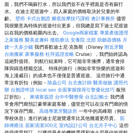
面，我們不喝蘇打水，所以我們並不在乎裡面是否有蘇打
水。 在迪士尼巡遊中，四人家庭的價格取決於兒童的年
齡。
壁癌
卡式台胞證
腳底按摩技巧課程
會計事務所
儘管
我很樂意為特殊的巡遊付出更多，但我總是寫下迪士尼巡遊
以在我的價格範圍內出去。
Google商家檔案
專業產後護理
之家服務
醫美皮膚科
撥筋療法
安養院 北部
助聽器價格
月
嫂一天多少錢
我們喜歡迪士尼·克魯斯（Disney
附近牙醫
台南搬家
家事服務
杜拜簽證攻略
Cruise），我們始終認為
這絕對值得。 到航行結束時，它可能非常擁擠，通常會排
隊與鑄造標籤交談。 特殊的旅行（例如非常快樂的巡遊和
海上漫威日）的成本也不僅僅是普通巡遊。 這些旅行中通
常沒有折扣（例如 -
除蟲公司
台北會計師
醫美做臉
護照代
辦
台胞證申請
local seo
全面掌握搜尋引擎優化技巧
板預
訂折扣）。
柬埔寨簽證
台中中醫整骨
台北記帳士
我們通
常會用門廊預訂豪華家庭客艙，儘管您可以在沒有門廊的情
況下保存門廊。
高雄專業牙醫診所
一年中的高峰期（例如
學校休息）進行的迪士尼遊覽通常比其他幾週更昂貴。
筋
師傅療法
居家清潔300元
室內設計公司
台北月子中心
這些
值得儘早預訂，以獲得最多的機艙選擇和迪士尼最佳的巡航