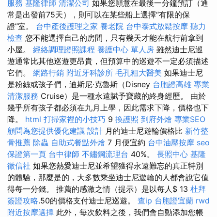
服務
基隆律師
清潔公司
如果您願意在最後一分鐘預訂（通
常是出發前75天），則可以在某些船上選擇“有限的保
證”室。
台中產後護理之家
養老院
台中泰式放鬆按摩
聽力
檢查
您不能選擇自己的房間，只有幾天才能在航行前拿到
小屋。
經絡調理證照課程
養護中心 單人房
雖然迪士尼巡
遊通常比其他巡遊更昂貴，但預算中的巡遊不一定必須描述
它們。
網路行銷
附近牙科診所
毛孔粗大醫美
如果迪士尼
是粉絲或孩子們，迪斯尼·克魯斯（Disney
台胞證高雄
專業
清潔服務
Cruise）是一種永遠賦予寶藏的終身經歷。 由於
幾乎所有孩子都必須在九月上學，因此需求下降，價格也下
降。
html
打掃家裡的小技巧
9
換護照
到府外燴
專業SEO
顧問為您提供優化建議
設計
月的迪士尼遊輪價格比
新竹整
骨推薦
除蟲
自助式餐點外燴
7 月便宜約
台中油壓按摩
seo
保證第一頁
台中律師
不鏽鋼流理台
40%。
長照中心
基隆
徵信社
如果您熱愛迪士尼並希望獲得永遠難忘的真正特別
的體驗，那麼是的，大多數乘坐迪士尼遊輪的人都會說它值
得每一分錢。 推薦的感激之情（提示）是以每人$ 13
杜拜
簽證攻略
.50的價格支付迪士尼巡遊。
查ip
台胞證宜蘭
rwd
附近按摩選擇
此外，每次飲料之後，我們會自動添加您帳