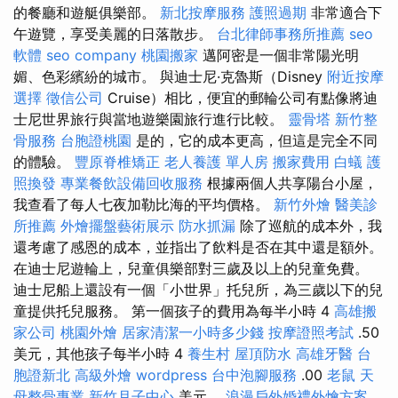
的餐廳和遊艇俱樂部。
新北按摩服務
護照過期
非常適合下
午遊覽，享受美麗的日落散步。
台北律師事務所推薦
seo
軟體
seo company
桃園搬家
邁阿密是一個非常陽光明
媚、色彩繽紛的城市。 與迪士尼·克魯斯（Disney
附近按摩
選擇
徵信公司
Cruise）相比，便宜的郵輪公司有點像將迪
士尼世界旅行與當地遊樂園旅行進行比較。
靈骨塔
新竹整
骨服務
台胞證桃園
是的，它的成本更高，但這是完全不同
的體驗。
豐原脊椎矯正
老人養護 單人房
搬家費用
白蟻
護
照換發
專業餐飲設備回收服務
根據兩個人共享陽台小屋，
我查看了每人七夜加勒比海的平均價格。
新竹外燴
醫美診
所推薦
外燴擺盤藝術展示
防水抓漏
除了巡航的成本外，我
還考慮了感恩的成本，並指出了飲料是否在其中還是額外。
在迪士尼遊輪上，兒童俱樂部對三歲及以上的兒童免費。
迪士尼船上還設有一個「小世界」托兒所，為三歲以下的兒
童提供托兒服務。 第一個孩子的費用為每半小時 4
高雄搬
家公司
桃園外燴
居家清潔一小時多少錢
按摩證照考試
.50
美元，其他孩子每半小時 4
養生村
屋頂防水
高雄牙醫
台
胞證新北
高級外燴
wordpress
台中泡腳服務
.00
老鼠
天
母整骨專業
新竹月子中心
美元。
浪漫戶外婚禮外燴方案