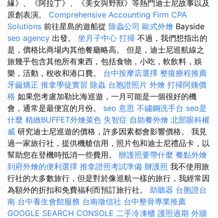
緣》、《阿拉丁》、《美女與野獸》等熱門迪士尼故事以及
原創表演。
Comprehensive Accounting Firm CPA
Solutions
前往星島的遊船從
除蟲公司
歐式外燴
Bayside
seo agency
出發。
坐月子中心
打掃
不過，我們想指出的
是，價格比商場內其他餐廳略高。 但是，迪士尼巡航線之
旅幾乎包含其他所有東西，包括食物，小吃，軟飲料，娛
樂，活動，稅收和港口費。
台中按摩店選擇
整復療程推薦
牙齒矯正
推拿學徒實習
除蟲
台胞證照片
外燴
打掃阿姨價
格
如果您考慮加勒比海巡遊，一月可能是一個很好的機
會，通常是最便宜的月份。
seo 意思
不鏽鋼洗手台
seo是
什麼
精緻BUFFET外燴菜色
失智症
自助餐外燴
北部眼科權
威
研究迪士尼巡遊的價格，許多因素都會影響價格。 我見
過一家旅行社，提供機艙信用，照片包和迪士尼禮品卡，以
幫助您在登機時抵消一些費用。
辦護照要帶什麼
餐點外燴
到府外燴的便利選擇
推拿證照考試準備
辦護照
我不使用旅
行社的大多數旅行，但是對於像巡航一樣的旅行，我經常因
為額外的折扣和免費福利而預訂旅行社。
助聽器
台胞證台
南
台中養生會館服務
台南徵信社
台中整骨專業推薦
GOOGLE SEARCH CONSOLE
二手冷凍櫃
護照過期
外牆