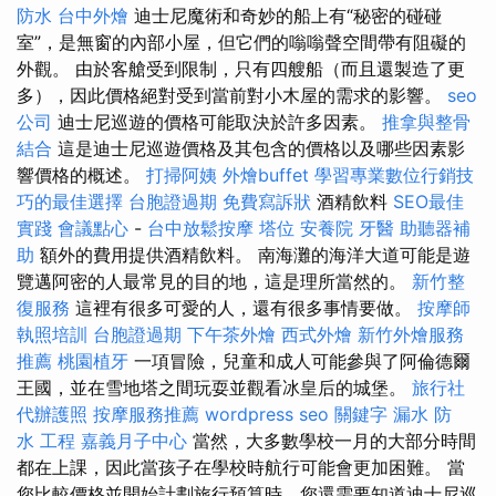
防水
台中外燴
迪士尼魔術和奇妙的船上有“秘密的碰碰
室”，是無窗的內部小屋，但它們的嗡嗡聲空間帶有阻礙的
外觀。 由於客艙受到限制，只有四艘船（而且還製造了更
多），因此價格絕對受到當前對小木屋的需求的影響。
seo
公司
迪士尼巡遊的價格可能取決於許多因素。
推拿與整骨
結合
這是迪士尼巡遊價格及其包含的價格以及哪些因素影
響價格的概述。
打掃阿姨
外燴buffet
學習專業數位行銷技
巧的最佳選擇
台胞證過期
免費寫訴狀
酒精飲料
SEO最佳
實踐
會議點心
-
台中放鬆按摩
塔位
安養院
牙醫
助聽器補
助
額外的費用提供酒精飲料。 南海灘的海洋大道可能是遊
覽邁阿密的人最常見的目的地，這是理所當然的。
新竹整
復服務
這裡有很多可愛的人，還有很多事情要做。
按摩師
執照培訓
台胞證過期
下午茶外燴
西式外燴
新竹外燴服務
推薦
桃園植牙
一項冒險，兒童和成人可能參與了阿倫德爾
王國，並在雪地塔之間玩耍並觀看冰皇后的城堡。
旅行社
代辦護照
按摩服務推薦
wordpress seo
關鍵字
漏水
防
水 工程
嘉義月子中心
當然，大多數學校一月的大部分時間
都在上課，因此當孩子在學校時航行可能會更加困難。 當
您比較價格並開始計劃旅行預算時，您還需要知道迪士尼巡