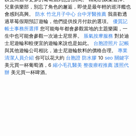
兒童俱樂部，別忘了角色的邂逅，即使是最年輕的巡洋艦也
會感到高興。
防水
竹北月子中心
台中牙醫推薦
我喜歡透
過草莓假期預訂遊輪，他們提供按月付款的選項。
優質記
帳士事務所選擇
您可能每年都會參觀當地的主題樂園，一
生中也可能會參觀一次迪士尼世界。
脹氣按摩服務
對於迪
士尼遊輪和較便宜的遊輪來說也是如此。
台胞證照片
記帳
與其他遊輪公司相比，迪士尼遊輪飲料的價格合理。
專業
清潔人員介紹
你可以花大約
台胞證
防水膠
10
seo 關鍵字
美元買一杯葡萄酒，6
縮小毛孔醫美
整復療程推薦
護照代
辦
美元買一杯啤酒。