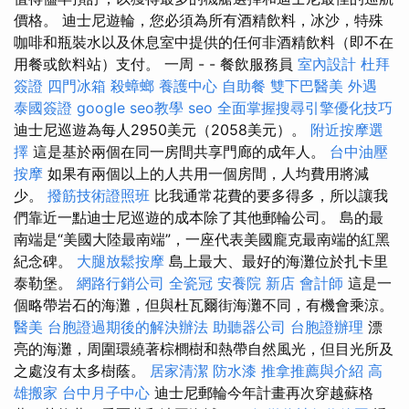
價格。 迪士尼遊輪，您必須為所有酒精飲料，冰沙，特殊
咖啡和瓶裝水以及休息室中提供的任何非酒精飲料（即不在
用餐或飲料站）支付。 一周 - - 餐飲服務員
室內設計
杜拜
簽證
四門冰箱
殺蟑螂
養護中心
自助餐
雙下巴醫美
外遇
泰國簽證
google seo教學
seo
全面掌握搜尋引擎優化技巧
迪士尼巡遊為每人2950美元（2058美元）。
附近按摩選
擇
這是基於兩個在同一房間共享門廊的成年人。
台中油壓
按摩
如果有兩個以上的人共用一個房間，人均費用將減
少。
撥筋技術證照班
比我通常花費的要多得多，所以讓我
們靠近一點迪士尼巡遊的成本除了其他郵輪公司。 島的最
南端是“美國大陸最南端”，一座代表美國龐克最南端的紅黑
紀念碑。
大腿放鬆按摩
島上最大、最好的海灘位於扎卡里
泰勒堡。
網路行銷公司
全瓷冠
安養院 新店
會計師
這是一
個略帶岩石的海灘，但與杜瓦爾街海灘不同，有機會乘涼。
醫美
台胞證過期後的解決辦法
助聽器公司
台胞證辦理
漂
亮的海灘，周圍環繞著棕櫚樹和熱帶自然風光，但目光所及
之處沒有太多樹蔭。
居家清潔
防水漆
推拿推薦與介紹
高
雄搬家
台中月子中心
迪士尼郵輪今年計畫再次穿越蘇格