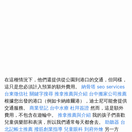
在這種情況下，他們還提供從公園到港口的交通，但同樣，
這只是您必須計入預算的額外費用。
納骨塔
seo services
台東徵信社
關鍵字搜尋
推拿推薦與介紹
台中搬家公司推薦
根據您出發的港口（例如卡納維爾港），迪士尼可能會提供
交通服務。
商業登記
台中水療
杜拜簽證
然而，這是額外
費用，不包含在遊輪中。
推拿推薦與介紹
我的孩子們喜歡
兒童俱樂部和表演，所以我們通常每天都會去。
助聽器
台
北記帳士推薦
撥筋創業指導
兒童眼科
到府外燴
另一方