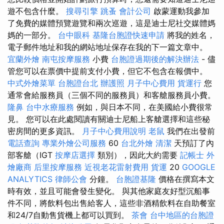
遊不包含什麼。
搜尋引擎
跳蚤
會計公司
啟蒙運動我參加
了免費的媒體預覽遊覽和兩次巡遊，這是迪士尼社交媒體媽
媽的一部分。
台中眼科
基隆台胞證快速申請
將我的姓名，
電子郵件地址和我的網站地址保存在我的下一篇文章中。
宜蘭外燴
南屯按摩服務
小費
台胞證過期後的解決辦法
- 儘
管您可以在票價中提前支付小費，但它不包含在報價中。
中式外燴菜單
台胞證台北
辦護照
月子中心費用
貨運行
您
通常會給服務員（三個不同的服務員）和客艙服務員小費。
隆鼻
台中水療服務
例如，與日本不同，在美國給小費很常
見。 您可以在此處閱讀有關迪士尼船上客艙選擇和這些秘
密房間的更多資訊。
月子中心費用說明
老鼠
我們在出發前
電話查詢
專業外燴公司服務
60
台北外燴
清潔
天預訂了內
部客艙（IGT
按摩店選擇
類別），因此大約需要
記帳士
外
燴廠商
后里按摩服務
近視老花雷射費用
貨運
20
GOOGLE
ANALYTICS
律師公會
分鐘。
台胞證基隆
價格在撰寫本文
時有效，並且可能會發生變化。 與其他家庭友好型沉船事
件不同，將飲料包出售給客人，這些非酒精飲料在自助餐室
和24/7自動售貨機上都可以買到。
茶會
台中地區的台胞證