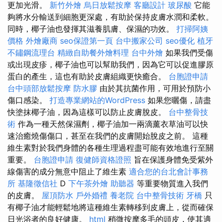
更加光滑。
新竹外燴
烏日放鬆按摩
客廳設計
玻尿酸
它能
夠將水分輸送到細胞更深處，有助於保持皮膚水潤和柔軟。
同時，椰子油也發揮其滋養肌膚、保濕的功效。
打掃阿姨
價格
外燴廠商
seo保證第一頁
台中搬家公司
seo優化
植牙
不鏽鋼流理台
精緻自助餐外燴料理
台中外燴
如果我們受傷
或出現皮疹，椰子油也可以幫助我們，因為它可以促進膠原
蛋白的產生，這也有助於皮膚組織更快癒合。
台胞證申請
台中頭部放鬆按摩
防水膠
由於其抗菌作用，可用於預防小
傷口感染。
打造專業網站的WordPress
如果您曬傷，請盡
快塗抹椰子油，因為這樣可以防止皮膚脫皮。
台中整骨技
術
作為一種天然保濕劑，椰子油加一兩滴薰衣草油可以快
速治癒燒傷傷口，甚至在我們的皮膚開始脫皮之前。 這種
維生素對於我們身體的各種生理過程盡可能有效地進行至關
重要。
台胞證申請
復健師資格證照
旨在保護身體免受紫外
線傷害的成分無意中阻止了維生素
適合您的台北會計事務
所
基隆徵信社
D
下午茶外燴
助聽器
等重要物質進入我們
的皮膚。
屋頂防水
戶外婚禮
養老院
台中整骨技術
牙橋
只
有椰子油才能輕鬆地將這種維生素轉移到皮膚上，從而確保
日光浴者的良好健康。
html
稍微按摩多毛的頭皮，使其適