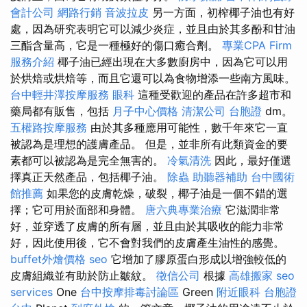
會計公司
網路行銷
音波拉皮
另一方面，初榨椰子油也有好
處，因為研究表明它可以減少炎症，並且由於其多酚和甘油
三酯含量高，它是一種極好的傷口癒合劑。
專業CPA Firm
服務介紹
椰子油已經出現在大多數廚房中，因為它可以用
於烘焙或烘焙等，而且它還可以為食物增添一些南方風味。
台中輕井澤按摩服務
眼科
這種受歡迎的產品在許多超市和
藥局都有販售，包括
月子中心價格
清潔公司
台胞證
dm。
五權路按摩服務
由於其多種應用可能性，數千年來它一直
被認為是理想的護膚產品。 但是，並非所有此類資金的要
素都可以被認為是完全無害的。
冷氣清洗
因此，最好僅選
擇真正天然產品，包括椰子油。
除蟲
助聽器補助
台中國術
館推薦
如果您的皮膚乾燥，破裂，椰子油是一個不錯的選
擇；它可用於面部和身體。
唐六典專業治療
它滋潤非常
好，並穿透了皮膚的所有層，並且由於其吸收的能力非常
好，因此使用後，它不會對我們的皮膚產生油性的感覺。
buffet外燴價格
seo
它增加了膠原蛋白形成以增強較低的
皮膚組織並有助於防止皺紋。
徵信公司
根據
高雄搬家
seo
services
One
台中按摩排毒討論區
Green
附近眼科
台胞證