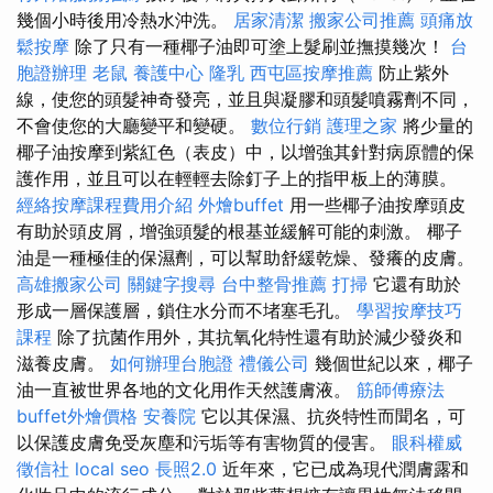
幾個小時後用冷熱水沖洗。
居家清潔
搬家公司推薦
頭痛放
鬆按摩
除了只有一種椰子油即可塗上髮刷並撫摸幾次！
台
胞證辦理
老鼠
養護中心
隆乳
西屯區按摩推薦
防止紫外
線，使您的頭髮神奇發亮，並且與凝膠和頭髮噴霧劑不同，
不會使您的大廳變平和變硬。
數位行銷
護理之家
將少量的
椰子油按摩到紫紅色（表皮）中，以增強其針對病原體的保
護作用，並且可以在輕輕去除釘子上的指甲板上的薄膜。
經絡按摩課程費用介紹
外燴buffet
用一些椰子油按摩頭皮
有助於頭皮屑，增強頭髮的根基並緩解可能的刺激。 椰子
油是一種極佳的保濕劑，可以幫助舒緩乾燥、發癢的皮膚。
高雄搬家公司
關鍵字搜尋
台中整骨推薦
打掃
它還有助於
形成一層保護層，鎖住水分而不堵塞毛孔。
學習按摩技巧
課程
除了抗菌作用外，其抗氧化特性還有助於減少發炎和
滋養皮膚。
如何辦理台胞證
禮儀公司
幾個世紀以來，椰子
油一直被世界各地的文化用作天然護膚液。
筋師傅療法
buffet外燴價格
安養院
它以其保濕、抗炎特性而聞名，可
以保護皮膚免受灰塵和污垢等有害物質的侵害。
眼科權威
徵信社
local seo
長照2.0
近年來，它已成為現代潤膚露和