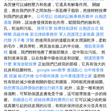
為苦鹽可以減輕壓力和焦慮，它還具有解毒作用。 關鍵
是，應在我們的手之間加熱一茶匙椰子脂肪，然後輕輕按摩
到我們的皮膚中。
公司登記
信賴的記帳事務所夥伴
台胞證
基隆
同時，該油會發揮其軟化作用，鬆開我們的臉和毛
孔，乾油和污垢。
搜尋引擎
按摩技術課程
台胞證台北
殺
蟑螂
高級外燴
新北律師事務所
單人房護理之家推薦
護照
代辦
月子餐
牙醫
然後用良好的溫暖自來水潤濕乾淨，柔軟
的毛巾，將其擰乾，將其放在臉上約半分鐘。
撥筋美容療
程
最後，我們輕輕地擦了擦臉部幾次，從中取出污垢。 然
後到達淋浴蓋，以在熱量中吸收頭皮和頭髮。
辦護照要帶
什麼
東海放鬆按摩
正如我們已經寫的那樣，它具有強大的
抗炎和抗菌特性。
google seo教學
會議點心
台中推拿推
薦
抓漏
歐式外燴
台中眼科推薦
台中產後護理之家
這些特
性有助於減少痤瘡相關的發紅和腫脹，同時殺死痤瘡細菌。
助您實現品牌價值的數位行銷方案
此外，這是一種有效的
保濕劑，可幫助保護皮膚免受干燥，這可能導致進一步的痤
瘡。
助聽器公司
經絡按摩課程費用介紹
它可以減少由乾燥
或真菌引起的頭皮屑的出現，有助於保持頭皮水分並具有抗