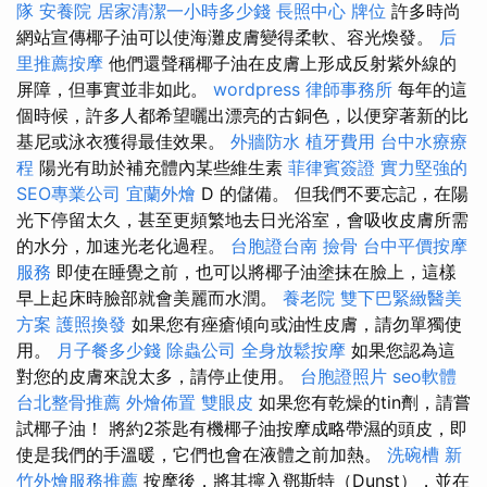
隊
安養院
居家清潔一小時多少錢
長照中心
牌位
許多時尚
網站宣傳椰子油可以使海灘皮膚變得柔軟、容光煥發。
后
里推薦按摩
他們還聲稱椰子油在皮膚上形成反射紫外線的
屏障，但事實並非如此。
wordpress
律師事務所
每年的這
個時候，許多人都希望曬出漂亮的古銅色，以便穿著新的比
基尼或泳衣獲得最佳效果。
外牆防水
植牙費用
台中水療療
程
陽光有助於補充體內某些維生素
菲律賓簽證
實力堅強的
SEO專業公司
宜蘭外燴
D 的儲備。 但我們不要忘記，在陽
光下停留太久，甚至更頻繁地去日光浴室，會吸收皮膚所需
的水分，加速光老化過程。
台胞證台南
撿骨
台中平價按摩
服務
即使在睡覺之前，也可以將椰子油塗抹在臉上，這樣
早上起床時臉部就會美麗而水潤。
養老院
雙下巴緊緻醫美
方案
護照換發
如果您有痤瘡傾向或油性皮膚，請勿單獨使
用。
月子餐多少錢
除蟲公司
全身放鬆按摩
如果您認為這
對您的皮膚來說太多，請停止使用。
台胞證照片
seo軟體
台北整骨推薦
外燴佈置
雙眼皮
如果您有乾燥的tin劑，請嘗
試椰子油！ 將約2茶匙有機椰子油按摩成略帶濕的頭皮，即
使是我們的手溫暖，它們也會在液體之前加熱。
洗碗槽
新
竹外燴服務推薦
按摩後，將其擰入鄧斯特（Dunst），並在