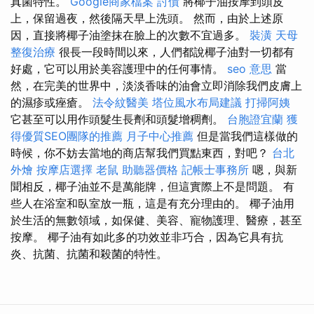
真菌特性。
Google商家檔案
討債
將椰子油按摩到頭皮
上，保留過夜，然後隔天早上洗頭。 然而，由於上述原
因，直接將椰子油塗抹在臉上的次數不宜過多。
裝潢
天母
整復治療
很長一段時間以來，人們都說椰子油對一切都有
好處，它可以用於美容護理中的任何事情。
seo 意思
當
然，在完美的世界中，淡淡香味的油會立即消除我們皮膚上
的濕疹或痤瘡。
法令紋醫美
塔位風水布局建議
打掃阿姨
它甚至可以用作頭髮生長劑和頭髮增稠劑。
台胞證宜蘭
獲
得優質SEO團隊的推薦
月子中心推薦
但是當我們這樣做的
時候，你不妨去當地的商店幫我們買點東西，對吧？
台北
外燴
按摩店選擇
老鼠
助聽器價格
記帳士事務所
嗯，與新
聞相反，椰子油並不是萬能牌，但這實際上不是問題。 有
些人在浴室和臥室放一瓶，這是有充分理由的。 椰子油用
於生活的無數領域，如保健、美容、寵物護理、醫療，甚至
按摩。 椰子油有如此多的功效並非巧合，因為它具有抗
炎、抗菌、抗菌和殺菌的特性。