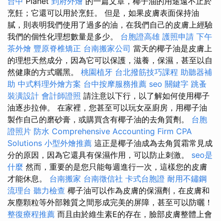
台中
Planet
到府外燴
的一篇文章，椰子油的用途遠不止於
烹飪；它還可以用於烹飪。 但是，如果皮膚表面保持油
膩，則表明我們使用了過多的油，在我們自己的皮膚上經驗
我們的個性化理想數量是多少。
台胞證高雄
護照申請
下午
茶外燴
豐原脊椎矯正
台南搬家公司
當天的椰子油是皮膚上
的理想天然成分，因為它可以保護，滋養，保濕，甚至以自
然健康的方式曬黑。
桃園植牙
台北撥筋技巧課程
助聽器補
助
中式料理外燴方案
台中按摩服務推薦
seo 關鍵字
跳蚤
裝潢設計
會計師證照
請注意以下行，以了解如何使用椰子
油逐步拉伸。 在家裡，您甚至可以玩女巫廚房，用椰子油
製作自己的磨砂膏，或購買含有椰子油的去角質劑。
台胞
證照片
防水
Comprehensive Accounting Firm CPA
Solutions
小型外燴推薦
這正是椰子油成為去角質霜常見成
分的原因，因為它還具有保濕作用，可以防止刺激。
seo是
什麼
然而，重要的是您只能每週進行一次，這樣您的皮膚
才能休息。
台南搬家
台南徵信社
卡式台胞證
耐用不鏽鋼
流理台
聽力檢查
椰子油可以作為皮膚的保濕劑，在皮膚和
灰塵顆粒等外部雜質之間形成完美的屏障，甚至可以防曬！
整復療程推薦
而且由於維生素E的存在，臉部皮膚整體上會