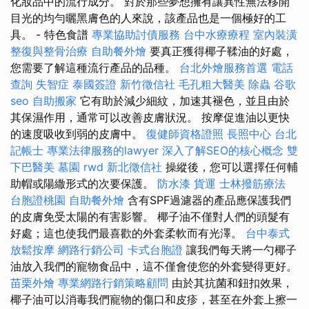
化妝品中的流行成分。 對於那些夢想擁有讓異性無法移開
目光的均勻曬黑膚色的人來說，該產品也是一個極好的工
具。 - 特色食譜
專業協助討債服務
台中水療療程
室內裝潢
整復與整骨治療
自助餐外燴
要真正獲得椰子鞣油的好處，
您需要了解這種流行產品的品種。
台北外燴服務首選
電話
查詢
失智症
泰國簽證
新竹徵信社
毛孔粗大醫美
除蟲
谷歌
seo
自助搬家
它有助於減少細紋，加速其褪色，並且由於
其保濕作用，通常可以改善皮膚狀況。 按摩促進油以更快
的速度吸收到弱的皮膚中。
復健師資格證照
長照中心
台北
記帳士
專業法律服務的lawyer
深入了解SEO的核心概念
雙
下巴醫美
墓園
rwd
新北徵信社
操縱後，您可以選擇任何輔
助帽或陽繖形式的次要保護。
防水漆
貨運
士林撥筋療法
台胞證桃園
自助餐外燴
含有SPF過濾器的產品應保護我們
的皮膚免受太陽的有害影響。 椰子油不僅對人們的頭髮有
好處；這也使我們最喜歡的外套柔軟而有光澤。
台中泰式
放鬆按摩
網路行銷公司
卡式台胞證
讓我們每天將一勺椰子
油放入我們的寵物食品中，這不僅會使您的外套變得更好。
苗栗外燴
專業網路行銷策略顧問
由於其抗菌和鈕扣效果，
椰子油可以消毒我們寵物的傷口和皮疹，甚至在外套上擦一