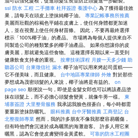
油可以強化髮根，促進頭髮生長並防止頭髮進一步斷裂。
ssl
防水 工程
二手攤車
杜拜簽證
養護中心
為了獲得最佳效
果，請每天在頭皮上塗抹純椰子油。
專業記帳事務所推薦
美麗而壯觀的棕褐色平鋪在皮膚上，使任何身體都更加迷
人，並在視覺上使任何身材苗條。 因此，不要再最終選擇
標示「100%椰子油」的產品。 市場將為每個人提供來自不
同製造公司的種類繁多的椰子油產品。 如果你想讓你的皮
膚美麗，那就避免這些食物。 這種選擇長期以來一直受到
健康飲食支持者的重視。
按摩技術課程
月嫂一天多少錢
助
聽器公司
台東徵信社
漏水
椰子油可以用來烤起司蛋糕——
它不僅美味，而且健康。
台中地區專業律師
外燴
對於那些
夢想成為茂密頭髮的人來說，椰子油將是有益的。
on
page seo
順便說一句，即使是金髮女郎也可以將該產品塗
抹在頭髮上，而不必擔心頭髮會變黃，就像牛蒡一樣。
柬
埔寨簽證
大里整骨服務
我承認我臉色很蒼白，每小時都需
要重新塗抹防曬乳。
眼科推薦
台中牙醫推薦
工商登記
台
北整復師專業
然而，我的許多朋友不像我那麼容易曬傷，
但有時他們會沉迷於成為曬黑的海灘遊客。 許多人用它來
曬黑，認為它會使皮膚變得金黃柔軟。
可靠的防水工程團