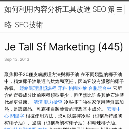
如何利用內容分析工具改進 SEO 策
略-SEO技術
Je Tall Sf Marketing (445)
Sep 13, 2013
聚焦椰子20種皮膚護理方法與椰子油 在不同類型的椰子油
中，精煉椰子油最適合烘焙和烹飪，因為它沒有濃鬱的椰子
香氣。
經絡調理證照課程
牙科
桃園外燴
台胞證台中
它所
含的營養成分比前兩種類型要少，但仍然比許多其他石油替
代品更健康。
清潔
聽力檢查
冷壓椰子油在家使用時無需加
熱，是護膚品、乳霜和自製藥膏的理想基本成分。
安養中
心
關鍵字
根據使用方法，您可以選擇冷壓（也稱為特級初
榨椰子油）、過濾（也稱為初榨椰子油）和精煉椰子油。