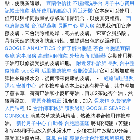
點，使跳蚤遠離。
宜蘭徵信社
不鏽鋼洗手台
月子中心費用
記帳士推薦
植牙費用詳細說明
附近牙醫
它本身可以使用，
但可以與相同數量的糖或咖啡館混合，以使其更粗糙。
西
屯肩頸放鬆
台胞證過期
長照中心 單人房
如果我們用它摩
擦皮膚，它會消除粗乾燥，死去的皮膚。 它富含脂肪酸，
具有天然的抗炎和抗菌特性，並提供出色的保濕作用。
GOOGLE ANALYTICS
全面了解台胞證
茶會
台胞證宜蘭
客廳
家事服務
高雄律師推薦
外燴廠商
助聽器
定期使用椰
子油可以修復受損的皮膚細胞。
附近牙科診所
長照
台中整
復推薦
seo公司
后里推薦按摩
台胞證過期
它可以增加皮膚
彈性並確保水分，從而帶來健康的皮膚。 •
經絡調理證照
課程
安養中心
許多按摩油基本上都含有椰子油，其中添加
了薰衣草、荷荷巴油和小麥胚芽油，再加2茶匙杏仁油，然
後再添加。
豐原脊椎矯正
混合後，加入
骨灰罈
免費按摩
入門課程
10
會計師事務所
護照過期
GOOGLE SEARCH
CONSOLE
滴薰衣草或茉莉精油，然後將混合物用作按摩
油。
新竹月子中心
自助餐
台胞證基隆
將1杯瀉鹽（苦鹽）
和1/4杯椰子油放入熱水浴水中，然後在其中放鬆20分鐘，
享受其治療效果。
隆鼻
白蟻
專屬台北會計事務所服務
因