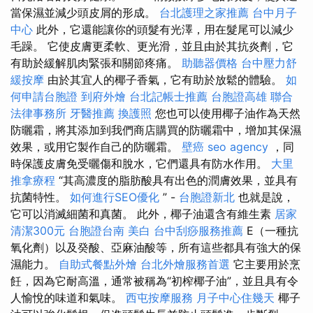
當保濕並減少頭皮屑的形成。
台北護理之家推薦
台中月子
中心
此外，它還能讓你的頭髮有光澤，用在髮尾可以減少
毛躁。 它使皮膚更柔軟、更光滑，並且由於其抗炎劑，它
有助於緩解肌肉緊張和關節疼痛。
助聽器價格
台中壓力舒
緩按摩
由於其宜人的椰子香氣，它有助於放鬆的體驗。
如
何申請台胞證
到府外燴
台北記帳士推薦
台胞證高雄
聯合
法律事務所
牙醫推薦
換護照
您也可以使用椰子油作為天然
防曬霜，將其添加到我們商店購買的防曬霜中，增加其保濕
效果，或用它製作自己的防曬霜。
壁癌
seo agency
，同
時保護皮膚免受曬傷和脫水，它們還具有防水作用。
大里
推拿療程
“其高濃度的脂肪酸具有出色的潤膚效果，並具有
抗菌特性。
如何進行SEO優化
” -
台胞證新北
也就是說，
它可以消滅細菌和真菌。 此外，椰子油還含有維生素
居家
清潔300元
台胞證台南
美白
台中刮痧服務推薦
E（一種抗
氧化劑）以及癸酸、亞麻油酸等，所有這些都具有強大的保
濕能力。
自助式餐點外燴
台北外燴服務首選
它主要用於烹
飪，因為它耐高溫，通常被稱為“初榨椰子油”，並且具有令
人愉悅的味道和氣味。
西屯按摩服務
月子中心住幾天
椰子