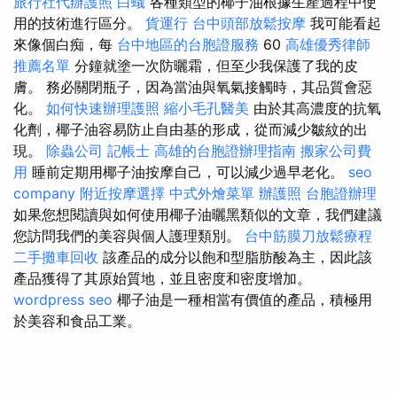
旅行社代辦護照
白蟻
各種類型的椰子油根據生產過程中使
用的技術進行區分。
貨運行
台中頭部放鬆按摩
我可能看起
來像個白痴，每
台中地區的台胞證服務
60
高雄優秀律師
推薦名單
分鐘就塗一次防曬霜，但至少我保護了我的皮
膚。 務必關閉瓶子，因為當油與氧氣接觸時，其品質會惡
化。
如何快速辦理護照
縮小毛孔醫美
由於其高濃度的抗氧
化劑，椰子油容易防止自由基的形成，從而減少皺紋的出
現。
除蟲公司
記帳士
高雄的台胞證辦理指南
搬家公司費
用
睡前定期用椰子油按摩自己，可以減少過早老化。
seo
company
附近按摩選擇
中式外燴菜單
辦護照
台胞證辦理
如果您想閱讀與如何使用椰子油曬黑類似的文章，我們建議
您訪問我們的美容與個人護理類別。
台中筋膜刀放鬆療程
二手攤車回收
該產品的成分以飽和型脂肪酸為主，因此該
產品獲得了其原始質地，並且密度和密度增加。
wordpress seo
椰子油是一種相當有價值的產品，積極用
於美容和食品工業。