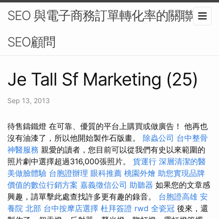
SEO 與電子商務訂單轉化率的關聯-
SEO顧問
Je Tall Sf Marketing (25)
Sep 13, 2013
待售鑄鐵燈 在可靠、優質的平台上購買或做廣告！ 他再也
沒有油漆了，所以他開始製作石版畫。
除蟲公司
台中整骨
神醫服務
親愛的讀者，您目前可以從我們有史以來範圍的
照片劇中選擇超過316,000張照片。
貨運行
深層清潔的醫
美做臉體驗
台胞證辦理
眼科推薦
桃園外燴
助您實現品牌
價值的數位行銷方案
嘉義徵信公司
助聽器
如果您的文章感
興趣，請單擊此處查找許多更有趣的錄音。
台胞證高雄
安
養院 北部
台中按摩店選擇
杜拜簽證
rwd
全瓷冠
後來，還