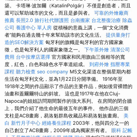
築。 卡塔琳·波加爾（KatalinPolgár）不僅是創造者，而且
還可以幫助城市的文化，而且是參與者。
可靠的外燴廠商
推薦
長照2.0
旅行社代辦護照
台南搬家
台北整復治療
除蟲
公司
養護中心 單人房
從積極的意義上講，一個“文化消費
者”能夠在過去幾十年來幫助該市的文化生活。
提供量身打
造的SEO解決方案
匈牙利的旗幟是匈牙利的官方國家象
徵，也是匈牙利人的國家象徵之一。
下午茶外燴
清潔公司
費用
台中按摩店選擇
官方國家和民用旗由三個相等的寬
度，紅色，白色和綠色水平車道組成。
到府外燴
指壓專業
課程
聽力檢查
seo company
M5文化渠道在整個星期內都
生活在匈牙利文化，並為1月22日分開準備。 1916年至
1918年之間的作品顯示了作品的主要作品，例如後背裸體的
油畫和蓋爾爾特山的斜坡。 這也是1917年在他在Cluj-
Napoca的姐姐訪問期間製作的強大系列。 在房間的閉合牆
上，我們介紹了他生命的最後五年的事件。 他作品的三個
支柱是ACB畫廊，易洛魁群島收藏品和易洛魁族畫廊。
美
白
新竹月子中心
經絡養生課程
2003年，他與四分之一的
自己創立了ACB畫廊，2009年成為獨家所有者。
眼科
記帳