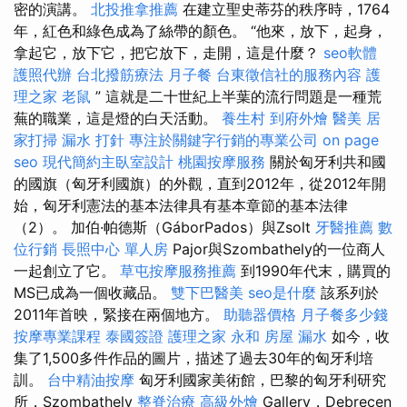
密的演講。
北投推拿推薦
在建立聖史蒂芬的秩序時，1764
年，紅色和綠色成為了絲帶的顏色。 “他來，放下，起身，
拿起它，放下它，把它放下，走開，這是什麼？
seo軟體
護照代辦
台北撥筋療法
月子餐
台東徵信社的服務內容
護
理之家
老鼠
” 這就是二十世紀上半葉的流行問題是一種荒
蕪的職業，這是燈的白天活動。
養生村
到府外燴
醫美
居
家打掃
漏水 打針
專注於關鍵字行銷的專業公司
on page
seo
現代簡約主臥室設計
桃園按摩服務
關於匈牙利共和國
的國旗（匈牙利國旗）的外觀，直到2012年，從2012年開
始，匈牙利憲法的基本法律具有基本章節的基本法律
（2）。 加伯·帕德斯（GáborPados）與Zsolt
牙醫推薦
數
位行銷
長照中心 單人房
Pajor與Szombathely的一位商人
一起創立了它。
草屯按摩服務推薦
到1990年代末，購買的
MS已成為一個收藏品。
雙下巴醫美
seo是什麼
該系列於
2011年首映，緊接在兩個地方。
助聽器價格
月子餐多少錢
按摩專業課程
泰國簽證
護理之家 永和
房屋 漏水
如今，收
集了1,500多件作品的圖片，描述了過去30年的匈牙利培
訓。
台中精油按摩
匈牙利國家美術館，巴黎的匈牙利研究
所，Szombathely
整脊治療
高級外燴
Gallery，Debrecen