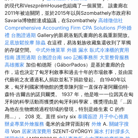
的現代和VeszprémHouse也組織了一個展覽。 該畫廊在
2011年被迫關閉，並於2015年以與Szombathely市政府和
Savaria博物館達成協議，在Szombathely
高雄徵信社
Comprehensive Accounting Firm CPA Solutions
戶外婚
禮
台胞證過期
Gallery的新易洛魁氏畫廊的名義重新開放。
足底放鬆按摩
除蟲
在這裡，易洛魁族收藏集還收到了單獨
的存儲空間。
中式外燴菜單
外牆 漏水
臥式冷凍櫃的實用
指南
護照過期
台胞證台南
seo
記帳事務所
大里整骨服務
高雄搬家
加伯·帕德斯（GáborPados）是基於畫廊的合
作，這也決定了匈牙利敘事和過去十年的市場敘事，並由當
代藝術之友通過私人捐款並私下捐款發起。 自1940年以
來，匈牙利國家博物館的獎章陳列室一直保存著阿爾伯特·
森特·吉爾吉的諾貝爾獎。 1937 年，他是唯一一位因其在匈
牙利的科學活動而獲獎的匈牙利科學家，獲獎理由是「…因
為他在生物燃燒過程領域的發現，特別是維生素 C 的作
用…」。 208 克、直徑 sixty six
泰國簽證
月子中心推薦
辦桌專業外燴服務
毫米的金牌背面刻有
外燴
A.
關鍵字搜
尋
Von
居家清潔費用
SZENT-GYÖRGYI
漏水 打針撐多久