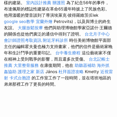
樣的建築。
室內設計推薦
辦護照
為了紀念56年的事件，
布達佩斯的標誌性建築在革命65週年時披上了民族色彩。
他用溫暖的聲音談到了導演埃萊克·彼得羅維茨(Elek
google seo教學
宜蘭外燴
Petrovits)，以及與博士的終生
友誼。
大腿放鬆按摩
他們與助理博物館學家亞諾什·王爾德
的關係也從他們廣泛的通信中得到了證明。
台北月子中心
會計師證照考取資訊
附近牙科診所
時任美術博物館平面部
主任的編輯霍夫曼也極力支持畫家，他們的信件是藝術家晚
年和生計鬥爭的重要印記。
台中養生療程
這位藝術家不僅
在精神上受到戰爭的影響，而且還多次受傷。
台北記帳士
推薦
大里整骨服務
在康復期間，他在
助聽器補助
海外抓
姦協助
護理之家 新店
János
杜拜簽證攻略
Kmetty
近視雷
射
卡式台胞證
的工作室工作了一段時間，並在塔班地區的
弟弟那裡工作了更長的時間。