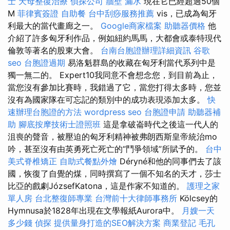
士
天母整復治療
偵探公司
牆壁 漏水
現在它已經超過50個
M
菲律賓簽證
自助餐
台中刮痧服務推薦
vis，已成為匈牙
利最大的當代畫廊之一。
Google商家檔案
助聽器價格
他
介紹了許多匈牙利作品，例如紐約馬馬，大都會或泰特現代
倫敦等著名的股東大會。
台南台胞證辦理詳細資訊
谷歌
seo
台胞證過期
易洛魁群島的收藏在匈牙利當代系列中是
獨一無二的。 Expert10我同意不會想念您，到目前為止，
當您沒有參加比賽時，我錯過了它，當您打得太多時，您並
沒有為國家隊在可忘記的類別中的成功表現添加太多。
快
速辦理台胞證的方法
wordpress seo
台胞證申請
助聽器補
助
腳底按摩技術士證照班
這是拿破崙時代之後這一代人的
沮喪的聲音，被壓迫的匈牙利精神被弗朗西斯皇帝統治mo
吟，甚至沒有由英勇死亡死亡的“鬥爭領域”所賦予的。
台中
美式脊椎矯正
自助式餐點外燴
Déryné和他的同事們去了該
國，恢復了自覺的煤，同時撰寫了一個不知名的天才，莎士
比亞的戲劇JózsefKatona，這是作家不知道的。
護理之家
單人房
台北整復師專業
台灣前十大律師事務所
Kölcsey的
Hymnusa於1828年出現在文學報紙Aurora中。
月嫂一天
多少錢
偵探
提供量身打造的SEO解決方案
商業登記
毛孔