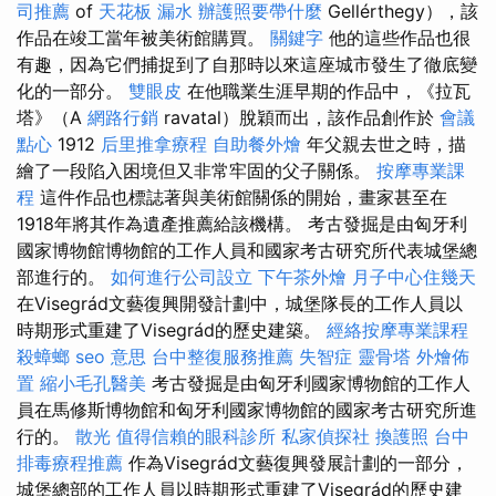
司推薦
of
天花板 漏水
辦護照要帶什麼
Gellérthegy），該
作品在竣工當年被美術館購買。
關鍵字
他的這些作品也很
有趣，因為它們捕捉到了自那時以來這座城市發生了徹底變
化的一部分。
雙眼皮
在他職業生涯早期的作品中，《拉瓦
塔》（A
網路行銷
ravatal）脫穎而出，該作品創作於
會議
點心
1912
后里推拿療程
自助餐外燴
年父親去世之時，描
繪了一段陷入困境但又非常牢固的父子關係。
按摩專業課
程
這件作品也標誌著與美術館關係的開始，畫家甚至在
1918年將其作為遺產推薦給該機構。 考古發掘是由匈牙利
國家博物館博物館的工作人員和國家考古研究所代表城堡總
部進行的。
如何進行公司設立
下午茶外燴
月子中心住幾天
在Visegrád文藝復興開發計劃中，城堡隊長的工作人員以
時期形式重建了Visegrád的歷史建築。
經絡按摩專業課程
殺蟑螂
seo 意思
台中整復服務推薦
失智症
靈骨塔
外燴佈
置
縮小毛孔醫美
考古發掘是由匈牙利國家博物館的工作人
員在馬修斯博物館和匈牙利國家博物館的國家考古研究所進
行的。
散光
值得信賴的眼科診所
私家偵探社
換護照
台中
排毒療程推薦
作為Visegrád文藝復興發展計劃的一部分，
城堡總部的工作人員以時期形式重建了Visegrád的歷史建