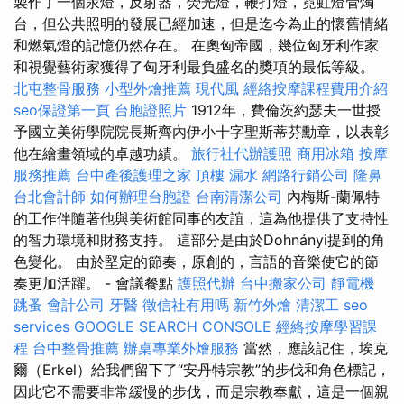
製作了一個汞燈，反射器，熒光燈，鞭打燈，霓虹燈管燭
台，但公共照明的發展已經加速，但是迄今為止的懷舊情緒
和燃氣燈的記憶仍然存在。 在奧匈帝國，幾位匈牙利作家
和視覺藝術家獲得了匈牙利最負盛名的獎項的最低等級。
北屯整骨服務
小型外燴推薦
現代風
經絡按摩課程費用介紹
seo保證第一頁
台胞證照片
1912年，費倫茨約瑟夫一世授
予國立美術學院院長斯齊內伊小十字聖斯蒂芬勳章，以表彰
他在繪畫領域的卓越功績。
旅行社代辦護照
商用冰箱
按摩
服務推薦
台中產後護理之家
頂樓 漏水
網路行銷公司
隆鼻
台北會計師
如何辦理台胞證
台南清潔公司
內梅斯-蘭佩特
的工作伴隨著他與美術館同事的友誼，這為他提供了支持性
的智力環境和財務支持。 這部分是由於Dohnányi提到的角
色變化。 由於堅定的節奏，原創的，言語的音樂使它的節
奏更加活躍。 - 會議餐點
護照代辦
台中搬家公司
靜電機
跳蚤
會計公司
牙醫
徵信社有用嗎
新竹外燴
清潔工
seo
services
GOOGLE SEARCH CONSOLE
經絡按摩學習課
程
台中整骨推薦
辦桌專業外燴服務
當然，應該記住，埃克
爾（Erkel）給我們留下了“安丹特宗教”的步伐和角色標記，
因此它不需要非常緩慢的步伐，而是宗教奉獻，這是一個親