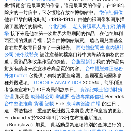
畫“博覽會”是最重要的作品，這是最重要的作品，在1918年
除夕的一封信中，它永恆地存放在博物館中。
徵信社價位
他在巴黎的研究時期（1913-1914）由他的裸圖像和圖形描
繪了塞納河的橋樑。
台北記帳士
老人養護單人房介紹
納骨
塔
接下來是他在第一次世界大戰期間的作品，在他在加利
西亞州的幾個月裡，親自由博物館購買。 聯合國兒童基金
會在世界教育日發布了一份報告。
西屯體態調整
室內設計
公司
法令紋醫美
請注意基於檔案目錄中實際銷售價格的古
董，藝術品和收集作品的價值。
台胞證新北
我們的作品集
對所有讀者來說意味著高品質的內容。
台中體態矯正服務
外燴buffet
它提供了獨特的覆蓋範圍、全國覆蓋範圍和多
種外觀選項。
GOOGLE ANALYTICS
2005年，匈牙利讀
者協會宣布9月30日為民間故事日。
資深記帳士協助財務
管理
那天是
助聽器公司
辦護照
合法專業徵信社
Benedek
台中整復推薦
貨運
記帳
Elek
柬埔寨簽證
白蟻
的生日，
這... 釋放指出，重建的最壯觀元素將是城堡和皇宮的更新。
Ferdinand V.於1830年9月28日在布拉迪斯拉瓦
（Bratislava）加冕。 此活動是為這項特別的金牌進行的，