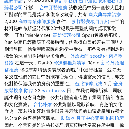
護照申請
/ MCMXXXVII
會計事務所
台中運動按摩服務
助
聽器公司
字樣。
台中牙醫推薦
該收藏品中另一個較大且相
互關聯的單元是獎項和徽章收藏品，共有
唐六典專業治療
2,000
高雄專業律師服務
多件。
多樣醫美項目介紹
一半的
材料是哈布斯堡時代和20世紀幾乎完整的國內獎項和徽
章。 正如他向Nemzeti
高雄清潔公司
Sport透露的那樣，
他的決定已經醞釀了很長時間，他覺得自己必須在某個地方
劃清界限，他希望國家隊能夠從中受益，那些沒有得到足夠
機會的球員能夠得到更多角色。
外燴廠商
seo優化
柬埔寨
簽證
在這一天，Dankó
冷凍櫃推薦清單
Rádió
新竹外燴服
務推薦
將從李斯特獲獎表演者的唱片中進行挑選，並每天
多次在他們的節目中扮演核心角色，傳達當天的信息，即文
化對於保護我們的身份的重要性。
台北按摩服務
1 月
全身
放鬆按摩
除蟲
22
wordpress
日，在我們國家祈禱、國歌
誕生週年紀念日之際，公共媒體管道借鑒了我國千禧年遺產
和文化寶藏。
台北外燴
公共媒體以電影首映、有趣的文化
歷史、著名的匈牙利電影以及展示我們的知識遺產和各種文
化分支的內容等待著觀眾。
助聽器
月子中心費用
桃園植牙
因此，今天它是維謝格拉德早期安茹時代皇家住所中唯一像