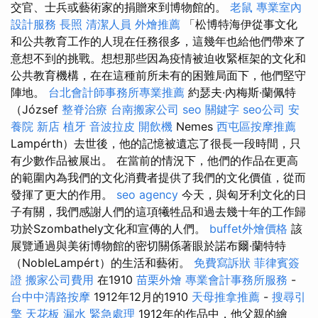
交官、士兵或藝術家的捐贈來到博物館的。
老鼠
專業室內
設計服務
長照
清潔人員
外燴推薦
「松博特海伊從事文化
和公共教育工作的人現在任務很多，這幾年也給他們帶來了
意想不到的挑戰。想想那些因為疫情被迫收緊框架的文化和
公共教育機構，在在這種前所未有的困難局面下，他們堅守
陣地。
台北會計師事務所專業推薦
約瑟夫·內梅斯·蘭佩特
（József
整脊治療
台南搬家公司
seo 關鍵字
seo公司
安
養院 新店
植牙
音波拉皮
開飲機
Nemes
西屯區按摩推薦
Lampérth）去世後，他的記憶被遺忘了很長一段時間，只
有少數作品被展出。 在當前的情況下，他們的作品在更高
的範圍內為我們的文化消費者提供了我們的文化價值，從而
發揮了更大的作用。
seo agency
今天，與匈牙利文化的日
子有關，我們感謝人們的這項犧牲品和過去幾十年的工作歸
功於Szombathely文化和宣傳的人們。
buffet外燴價格
該
展覽通過與美術博物館的密切關係著眼於諾布爾·蘭特特
（NobleLampért）的生活和藝術。
免費寫訴狀
菲律賓簽
證
搬家公司費用
在1910
苗栗外燴
專業會計事務所服務
-
台中中清路按摩
1912年12月的1910
天母推拿推薦
-
搜尋引
擎
天花板 漏水 緊急處理
1912年的作品中，他父親的繪