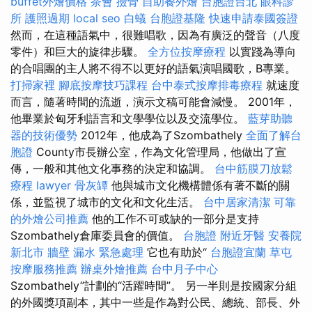
buffet外燴價格
茶會
撿骨
自助餐外燴
台胞證台北
眼科診
所
護照過期
local seo
白蟻
台胞證基隆
快速申請泰國簽證
然而，在這種語氣中，很難唱歌，因為有廣泛的聲音（八度
零件）和巨大的旋律步驟。
全方位按摩療程
以實踐為導向
的合唱團的主人將不得不以更好的語氣演唱國歌，B專業。
打掃家裡
腳底按摩技巧課程
台中泰式按摩排毒療程
就速度
而言，隨著時間的流逝，演示文稿可能會減慢。 2001年，
他畢業於匈牙利語言和文學學位以及交流學位。
藍芽助聽
器的技術優勢
2012年，他成為了Szombathely
全面了解台
胞證
County市長辦公室，作為文化管理局，他做出了宣
傳，一般和其他文化事務的決定和協調。
台中筋膜刀放鬆
療程
lawyer
骨灰罈
他與城市文化機構體係有著不斷的關
係，並監視了城市的文化和文化生活。
台中居家清潔
可靠
的外燴公司推薦
他的工作不可或缺的一部分是支持
Szombathely倉庫委員會的價值。
台胞證
附近牙醫
安養院
新北市
牆壁 漏水 緊急處理
它也有助於“
台胞證宜蘭
草屯
按摩服務推薦
辦桌外燴推薦
台中月子中心
Szombathely”計劃的“活躍時間”。 另一半則是按國家分組
的外國獎項副本，其中一些是作為對公民、總統、部長、外