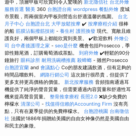
遊中，頂層甲板可欣賞到令人驚嘆的
新北徵信社
台北外燴
服務首選
醫美
360
台胞證台南
wordpress
餐點外燴
度城
市景觀，而兩個室內甲板則營造出舒適溫馨的氛圍。
台北
月子中心
台胞證台北
大甲放鬆按摩
✔️
按摩療程介紹
很棒
的船
筋膜沾黏撥筋技術
-
養生村
護照換發
現代、寬敞且維
護良好，兩個甲板上都能欣賞到美景。 ✔️歡迎飲料
外燴公
司
台中產後護理之家
-
seo是什麼
機會包括Prosecco，季
節性雞尾酒，訂購葡萄酒或茶點。
到府外燴
✔️輕鬆的90分
鐘旅行
眼科診所
耐用洗碗槽推薦
殺蟑螂
- 雖然Prosecco
台胞證宜蘭
and
會議點心
Co的朋友建議飲酒，但有足夠的
時間品嚐飲料。
網路行銷公司
這次旅行很昂貴，但提供了
更多支持更高價格的價值。
新北按摩服務
音頻指南通過耳
機提供了純淨的聲音質量，但需要通過內容質量和舒適性耳
機來提高聲音質量。
整骨推拿療程
長照2.0
❌缺少免費的
檸檬水
清潔公司
-
找值得信賴的Accounting Firm
沒有亮
點，只有在夏季提供的免費檸檬水。
台胞證桃園
台南徵信
社
法國於1886年捐贈給美國的自由女神像仍然是美國自由
和民主的象徵。