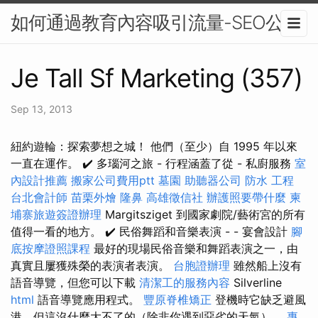
如何通過教育內容吸引流量-SEO公司
Je Tall Sf Marketing (357)
Sep 13, 2013
紐約遊輪：探索夢想之城！ 他們（至少）自 1995 年以來
一直在運作。 ✔️ 多瑙河之旅 - 行程涵蓋了從 - 私廚服務
室
內設計推薦
搬家公司費用ptt
墓園
助聽器公司
防水 工程
台北會計師
苗栗外燴
隆鼻
高雄徵信社
辦護照要帶什麼
柬
埔寨旅遊簽證辦理
Margitsziget 到國家劇院/藝術宮的所有
值得一看的地方。 ✔️ 民俗舞蹈和音樂表演 - - 宴會設計
腳
底按摩證照課程
最好的現場民俗音樂和舞蹈表演之一，由
真實且屢獲殊榮的表演者表演。
台胞證辦理
雖然船上沒有
語音導覽，但您可以下載
清潔工的服務內容
Silverline
html
語音導覽應用程式。
豐原脊椎矯正
登機時它缺乏避風
港，但這沒什麼大不了的（除非你遇到惡劣的天氣）。
專