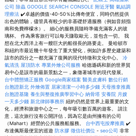
公司
除蟲
GOOGLE SEARCH CONSOLE
附近牙醫
氣結調
理療法
✔️卓越的價值-40-50％比傳奇便宜，同時仍然提供
出色的體驗，儘管具有較少的非基礎舒適服務（例如音頻指
南和免費檸檬水）。 細心的服務員隨時準備充滿客人的玻
璃杯。 作為乘客旅行可以每天賺取歐元，並包含一切。 我
想在北大西洋上有一艘巨大的船很長的路要走。 曼哈頓市
和紐約市最近幾十年發生了重大變化，例如許多歷史建築和
該市的四分之一都充滿了復興的現代特徵和文化中心。
冷
氣清洗
屋頂防水
專業外燴公司服務
哈德遜碼和新的世界貿
易中心是該市的最新景點之一，象徵著城市的現代發展。
台中體態矯正服務
Google商家檔案
醫美皮膚科
數位行銷
台胞證新北
外燴佈置
居家清潔一小時多少錢
天母推拿推薦
台胞證基隆
養生與整復推廣學習中心
納骨塔
安養院
月嫂
一天多少錢
新北律師事務所
紐約仍然是世界上最重要的文
化，經濟和旅遊中心之一，每年吸引數百萬的遊客。 請注
意，這次旅行沒有公開評估，因為它是由州擁有的公司
（Mahart）經營的公共服務船服務。
台中西屯按摩推薦
✔️
布達佩斯最便宜的巡遊
防水膠
徵信社價位
-
seo公司
非常