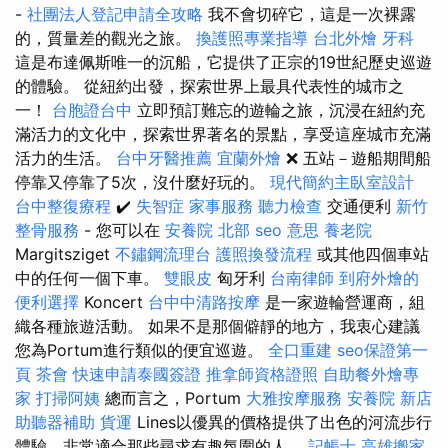
-
社團法人登記申請全攻略
我不會切碎它，這是一次裸露
的，質量差的觀光之旅。
換護照專業指導
台北外燴
牙科
這是布達佩斯唯一的沉船，它提供了正宗的19世紀歷史巡遊
的體驗。 從紐約出發，探索世界上最具代表性的城市之
一！
台胞證台中
立即預訂難忘的遊輪之旅，沉浸在紐約充
滿活力的文化中，探索世界著名的景點，享受這座城市充滿
活力的生活。
台中牙醫推薦
宜蘭外燴
❌ 五站－遊船期間船
停靠又停靠了5次，沒什麼好玩的。
現代簡約主臥室設計
台中整復療程
✔️
失智症
家事服務
聽力檢查
交通便利
新竹
整骨服務
- 您可以在
安養院 北部
seo 意思
養老院
Margitsziget
不鏽鋼流理台
護照換發流程
或其他四個車站
中的任何一個下車。
雙眼皮
匈牙利
台南律師
到府外燴的
便利選擇
Koncert
台中中清路按摩
是一家遊輪營運商，組
織各種旅遊活動。 如果不是那個僻靜的地方，我衷心建議
您為Portum進行類似的便宜巡遊。
全口重建
seo保證第一
頁
茶會
快速申請泰國簽證
推拿師資格證照
自助餐外燴專
家
打掃阿姨
總而言之，Portum
大雅按摩服務
安養院 新店
助聽器補助
貨運
Lines以優異的價格提供了出色的河流步行
體驗，非常適合那些尋求有趣氛圍的人。
記帳士
高雄搬家