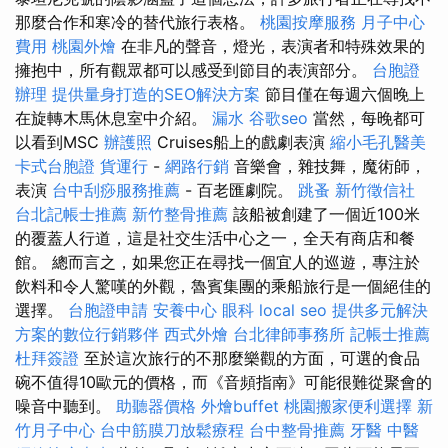
那麼合作和寒冷的替代旅行表格。
桃園按摩服務
月子中心
費用
桃園外燴
在非凡的聲音，燈光，表演者和特殊效果的
擁抱中，所有觀眾都可以感受到節目的表演部分。
台胞證
辦理
提供量身打造的SEO解決方案
節目僅在每週六個晚上
在旋轉木馬休息室中介紹。
漏水
谷歌seo
當然，每晚都可
以看到MSC
辦護照
Cruises船上的戲劇表演
縮小毛孔醫美
卡式台胞證
貨運行
-
網路行銷
音樂會，雜技舞，魔術師，
表演
台中刮痧服務推薦
- 百老匯劇院。
跳蚤
新竹徵信社
台北記帳士推薦
新竹整骨推薦
該船被創建了一個近100米
的覆蓋人行道，這是社交生活中心之一，全天有商店和餐
館。 總而言之，如果您正在尋找一個宜人的巡遊，專注於
飲料和令人驚嘆的外觀，魯賓集團的乘船旅行是一個絕佳的
選擇。
台胞證申請
安養中心
眼科
local seo
提供多元解決
方案的數位行銷夥伴
西式外燴
台北律師事務所
記帳士推薦
杜拜簽證
至於這次旅行的不那麼樂觀的方面，可選的食品
碗不值得10歐元的價格，而《音頻指南》可能很難從聚會的
噪音中聽到。
助聽器價格
外燴buffet
桃園搬家便利選擇
新
竹月子中心
台中筋膜刀放鬆療程
台中整骨推薦
牙醫
中醫