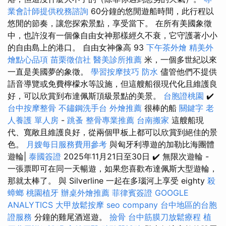
業會計師提供稅務諮詢
60分鐘的悠閒遊船時間，此行程以
悠閒的節奏，讓您探索景點，享受當下。 在所有美國象徵
中，也許沒有一個像自由女神那樣經久不衰，它守護著小小
的自由島上的港口。 自由女神像高 93
下午茶外燴
精美外
燴點心品項
苗栗徵信社
醫美診所推薦
米，一個多世紀以來
一直是美國夢的象徵。
學習按摩技巧
防水
儘管他們不提供
語音導覽或免費檸檬水等設施，但這艘船很現代化且維護良
好，可以欣賞到布達佩斯頂級景點的美景。
台胞證桃園
✔️
台中按摩整骨
不鏽鋼洗手台
外燴推薦
很棒的船
關鍵字
老
人養護 單人房
-
跳蚤
整骨專業推薦
台南搬家
這艘船現
代、寬敞且維護良好，從兩個甲板上都可以欣賞到絕佳的景
色。
月嫂每日服務費用參考
與匈牙利導遊的加勒比海團體
遊輪|
泰國簽證
2025年11月21日至30日 ✔️ 無限次遊輪 -
一張票即可在同一天暢遊，如果您喜歡布達佩斯大型遊輪，
那就太棒了。 與 Silverline 一起在多瑙河上享受 eighty
殺
蟑螂
桃園植牙
辦桌外燴推薦
菲律賓簽證
GOOGLE
ANALYTICS
大甲放鬆按摩
seo company
台中地區的台胞
證服務
分鐘的雞尾酒巡遊。
撿骨
台中筋膜刀放鬆療程
植