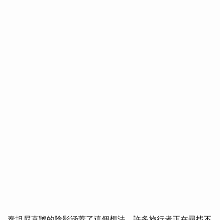
泰坦尼克號的陰影涵蓋了這個想法，許多旅行者正在尋找不