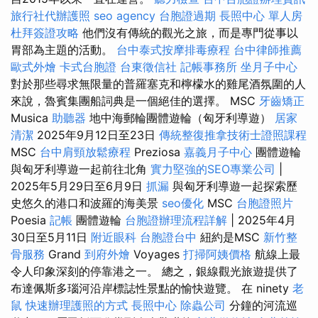
旅行社代辦護照
seo agency
台胞證過期
長照中心 單人房
杜拜簽證攻略
他們沒有傳統的觀光之旅，而是專門從事以
胃部為主題的活動。
台中泰式按摩排毒療程
台中律師推薦
歐式外燴
卡式台胞證
台東徵信社
記帳事務所
坐月子中心
對於那些尋求無限量的普羅塞克和檸檬水的雞尾酒氛圍的人
來說，魯賓集團船詞典是一個絕佳的選擇。 MSC
牙齒矯正
Musica
助聽器
地中海郵輪團體遊輪（匈牙利導遊）
居家
清潔
2025年9月12日至23日
傳統整復推拿技術士證照課程
MSC
台中肩頸放鬆療程
Preziosa
嘉義月子中心
團體遊輪
與匈牙利導遊一起前往北角
實力堅強的SEO專業公司
|
2025年5月29日至6月9日
抓漏
與匈牙利導遊一起探索歷
史悠久的港口和波羅的海美景
seo優化
MSC
台胞證照片
Poesia
記帳
團體遊輪
台胞證辦理流程詳解
| 2025年4月
30日至5月11日
附近眼科
台胞證台中
紐約是MSC
新竹整
骨服務
Grand
到府外燴
Voyages
打掃阿姨價格
航線上最
令人印象深刻的停靠港之一。 總之，銀線觀光旅遊提供了
布達佩斯多瑙河沿岸標誌性景點的愉快遊覽。 在 ninety
老
鼠
快速辦理護照的方式
長照中心
除蟲公司
分鐘的河流巡