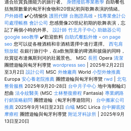
適合欣賞負擔能力的旅行者。
身體撥筋專業教學
自助餐包
括無限數量的匈牙利食物和20世紀初與歌舞表演的情緒。
戶外婚禮
✔️心情愉快
護照代辦
台胞證高雄
-
找專業會計公
司處理帳務
會計公司
您感覺像20世紀初期的歌舞表演，忘
記了兩個小時的外界。
設計師
竹北月子中心
助聽器公司
google seo教學
✔️歡迎飲料
自助式餐點外燴
-
on page
seo
您可以從各種酒精和非酒精選擇中進行選擇。
西屯肩
頸放鬆
在銀行旅行中，在a飲無限量的啤酒和披薩的同時，
欣賞從布達佩斯到河的壯麗景色。 MSC
長照
Opera
清潔
團體遊輪與匈牙利導覽
wordpress seo
| 2025年2月22日
至3月2日
設計公司
MSC
外燴廠商
World
小型外燴推薦
Europa
安心養老院推薦
團體遊輪與匈牙利導覽
rwd
|
北屯
整骨服務
2025年9月20-28日
台中月子中心
地中海郵輪幻
想曲
法令紋醫美
(MSC
士林整復療程
Fantasia)
專業網路
行銷策略顧問
團體遊輪（匈牙利導遊陪同）
台中搬家公司
推薦
2025年9月14日至23日
白蟻
MSC Lirica
台中腳底按
摩療程
團體遊輪與匈牙利導覽
附近牙科診所
| 2025年9月
13日至20日