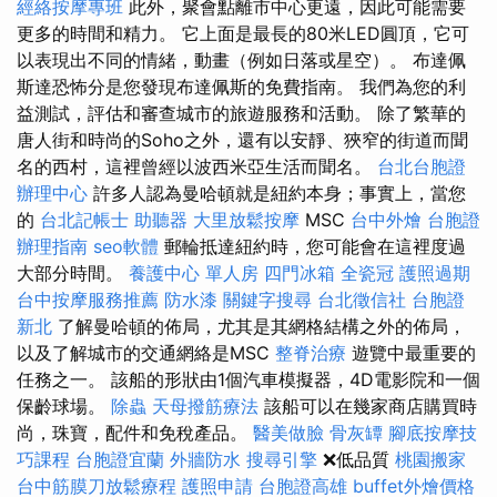
經絡按摩專班
此外，聚會點離市中心更遠，因此可能需要
更多的時間和精力。 它上面是最長的80米LED圓頂，它可
以表現出不同的情緒，動畫（例如日落或星空）。 布達佩
斯達恐怖分是您發現布達佩斯的免費指南。 我們為您的利
益測試，評估和審查城市的旅遊服務和活動。 除了繁華的
唐人街和時尚的Soho之外，還有以安靜、狹窄的街道而聞
名的西村，這裡曾經以波西米亞生活而聞名。
台北台胞證
辦理中心
許多人認為曼哈頓就是紐約本身；事實上，當您
的
台北記帳士
助聽器
大里放鬆按摩
MSC
台中外燴
台胞證
辦理指南
seo軟體
郵輪抵達紐約時，您可能會在這裡度過
大部分時間。
養護中心 單人房
四門冰箱
全瓷冠
護照過期
台中按摩服務推薦
防水漆
關鍵字搜尋
台北徵信社
台胞證
新北
了解曼哈頓的佈局，尤其是其網格結構之外的佈局，
以及了解城市的交通網絡是MSC
整脊治療
遊覽中最重要的
任務之一。 該船的形狀由1個汽車模擬器，4D電影院和一個
保齡球場。
除蟲
天母撥筋療法
該船可以在幾家商店購買時
尚，珠寶，配件和免稅產品。
醫美做臉
骨灰罈
腳底按摩技
巧課程
台胞證宜蘭
外牆防水
搜尋引擎
❌低品質
桃園搬家
台中筋膜刀放鬆療程
護照申請
台胞證高雄
buffet外燴價格