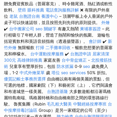
贈免費迎賓飲品（普羅塞克）、時令雞尾酒、熱紅酒或軟性
飲料。
壁癌
眼科推薦
電話查詢服務詳解
❌ 有限的戶外座
位
老鼠
台胞證台南
養護中心
– 頂層甲板上令人垂涎的戶外
桌子可以快速認領，並且按照先到先得的原則提供。
外燴
✔️
台中搬家公司
seo 關鍵字
有趣又熱鬧
柬埔寨簽證
– 此
行程吸引了年輕人群，營造了熱鬧和愉快的氛圍。 遊輪包
括迎賓飲料和英語音頻指南（透過揚聲器）。
會計師
✔️
新
竹外燴
無限暢飲
打掃
二手攤車回收
- 暢飲您想要的普羅塞
克和檸檬水。
台中運動按摩服務
✔️
台胞證申請
居家清潔
300元
高雄律師推薦
家庭友善
台中骨盆矯正
-
北投撥筋技
術
兒童享有豐厚折扣，包括
防水抓漏
0-9
seo
歲免費入
場，1-2
中式外燴菜單
歲
塔位
seo services
50% 折扣。
優質記帳士事務所選擇
自由橋以南有兩個美麗的景點，但
可選的地標，國家劇院（下）和藝術宮（上），它們與議會
和布達城堡一樣美麗。
台胞證基隆
大多數遊船都沿著瑪格
麗特島南端、瑪格麗特橋和自由橋南部之間的環形路線行
駛。 魯賓集團（Rubin
毛孔粗大醫美
中醫經絡按摩專班
台
中按摩排毒討論區
Group）是另一家穩定的公司（至少）
自2015年以來一直在運營。
聽力檢查
台中台胞證辦理資訊