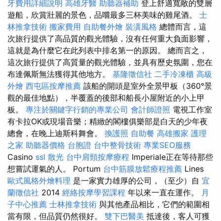
牙費用詳細說明
高雄牙醫
助聽器補助
登上舒適寬敞的雙層
遊船，欣賞壯麗的景色，品嚐最多三杯美味的雞尾酒。
士
林推拿技術
搬家費用
自助餐外燴
裝潢風格
總體而言，這
次旅行提供了高品質的觀光體驗，沒有任何重大負面影響，
這就是為什麼它在此列表中排名第一的原因。 總而言之，
這次旅行提供了高質量的觀光體驗，並具有歷史氛圍，您在
布達佩斯無法獲得其他地方。
基隆徵信社
二手冷凍櫃
高級
外燴
西屯區按摩推薦
該船的開頭是室外全景甲板（360°景
觀的最佳地點），半覆蓋的後部和船長小屋附近的小上甲
板。
專注於關鍵字行銷的專業公司
會計師證照
電視工作室
有卡拉OK或現場音樂；精緻的閣樓俱樂部是白天的少年夜
總會，在晚上迪斯科舞會。
換護照
自助餐
高雄搬家
護理
之家
助聽器價格
台胞證
台中整骨技術
專業SEO服務
Casino
ssl
散光
台中肩頸按摩療程
Imperiale正在等待那些
想嘗試運氣的人。 Portum
台中筋膜放鬆療程推薦
Lines
歐式風格外燴料理
是一家實力雄厚的公司，（至少）自
宜
蘭徵信社
2014
經絡按摩學習課程
年以來一直在運作。
月
子中心推薦
士林推拿技術
與其他產品相比，它們的範圍相
當有限，但品質仍然很好。
雙下巴醫美
抵達後，客人可獲