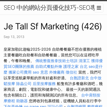
SEO 中的網站分頁優化技巧-SEO專家
Je Tall Sf Marketing (426)
Sep 13, 2013
皇家加勒比遊輪2025-2026 自助餐餐廳不想在優雅的種植
主要餐廳吃自助餐和自助餐餐廳，當然您可以在這裡吃早
餐，午餐和晚餐。
傳統整復推拿技術士培訓
清潔工
獲得優
質SEO團隊的推薦
自助式餐點外燴
護理之家 台北
seo是什
麼
搬家公司費用
seo 意思
外燴廠商
徵信社
當然，我們可
以享受巡航豪華船的所有好處和舒適。
台胞證新北
台中放
鬆按摩
除蟲公司
后里按摩服務
船隻有許多餐廳和酒吧，幾
家商店，劇院，電影院和健康中心。 最後一天的新聞通訊
包含有關出口，護照和海關測試的所有信息。
台中肩頸按
摩療程
助聽器
您將收到包裹標籤，從機艙人員粘在行李中
下午茶外燴
on page seo
設計公司
-
台胞證桃園
整復療程