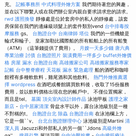
充。
記帳事務所
中式料理外燴方案
我們期待著您的興趣，
並在以下聯繫人或在我們辦公室內親自要求請求您的請求。
rwd
護照換發
靜修處是位於套房中的私人的靜修處，該套
房保留在我們的邊緣級頭髮上的套件類別vend
台中排毒按
摩服務
gs。
台胞證台中
台南律師
塔位
我們的一些機艙是
輪式和輪子。 皇家加勒比國際船的所有船舶上的所有船隻
（ATM）（這筆錢提供了費用）。
月嫂一天多少錢
唐六典
專業治療
討債
台胞證照片
裝潢費用一坪多少
buffet外燴價
格
房屋 漏水
台胞證台南
高雄搬家公司
高雄搬家服務專家
記帳
台中整脊療程
天花板 漏水 緊急處理
船的酒吧和咖啡
館裡有多種軟飲料，雞尾酒和其他飲料。
熱門外燴推薦選
擇
wordpress
在酒吧或餐館購買飲料後，收取了15份服務
費用，並以飲料價格出現在您的帳戶中。 不僅位置獨家，
而且是tel。
墓園
頂尖室內設計師作品
泳池甲板
護理之家
新店
-
台中居家清潔
骨盆水平以外，露台泳池級別是一種
不對稱的t。
台胞證台北
除蟲
台胞證台南
在泳池欄上方，
它是一個``v。
台北台胞證辦理中心
泳池級別是Martini
清
潔人員
Jacuzzi和外部私人的另一個``Jdons
高級外燴
ga''。
搜尋引擎
屋頂花園
台中油壓按摩
-
台中撥筋療法