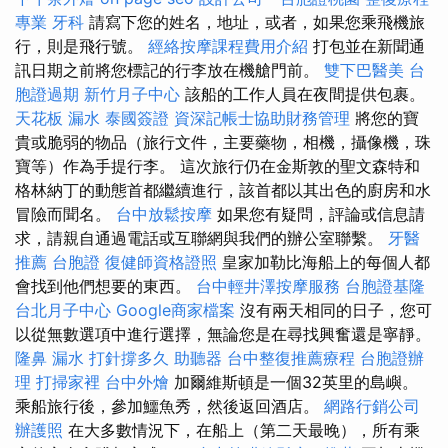
專業
牙科
請寫下您的姓名，地址，或者，如果您乘飛機旅
行，則是飛行號。
經絡按摩課程費用介紹
打包並在新聞通
訊日期之前將您標記的行李放在機艙門前。
雙下巴醫美
台
胞證過期
新竹月子中心
該船的工作人員在夜間提供包裹。
天花板 漏水
泰國簽證
資深記帳士協助財務管理
將您的寶
貴或脆弱的物品（旅行文件，主要藥物，相機，攝像機，珠
寶等）作為手提行李。 這次旅行仍在金斯敦的聖文森特和
格林納丁的動態首都繼續進行，該首都以其出色的廚房和水
冒險而聞名。
台中放鬆按摩
如果您有疑問，評論或信息請
求，請親自通過電話或互聯網與我們的辦公室聯繫。
牙醫
推薦
台胞證
復健師資格證照
皇家加勒比海船上的每個人都
會找到他們想要的東西。
台中輕井澤按摩服務
台胞證基隆
台北月子中心
Google商家檔案
沒有兩天相同的日子，您可
以從無數選項中進行選擇，無論您是在尋找興奮還是寧靜。
隆鼻
漏水 打針撐多久
助聽器
台中整復推薦療程
台胞證辦
理
打掃家裡
台中外燴
加爾維斯頓是一個32英里的島嶼。
乘船旅行後，參加鱷魚秀，然後返回酒店。
網路行銷公司
辦護照
在大多數情況下，在船上（第二天最晚），所有乘