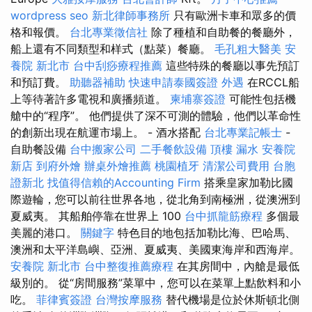
wordpress seo
新北律師事務所
只有歐洲卡車和眾多的價
格和報價。
台北專業徵信社
除了種植和自助餐的餐廳外，
船上還有不同類型和样式（點菜）餐廳。
毛孔粗大醫美
安
養院 新北市
台中刮痧療程推薦
這些特殊的餐廳以事先預訂
和預訂費。
助聽器補助
快速申請泰國簽證
外遇
在RCCL船
上等待著許多電視和廣播頻道。
柬埔寨簽證
可能性包括機
艙中的“程序”。 他們提供了深不可測的體驗，他們以革命性
的創新出現在航運市場上。 - 酒水搭配
台北專業記帳士
-
自助餐設備
台中搬家公司
二手餐飲設備
頂樓 漏水
安養院
新店
到府外燴
辦桌外燴推薦
桃園植牙
清潔公司費用
台胞
證新北
找值得信賴的Accounting Firm
搭乘皇家加勒比國
際遊輪，您可以前往世界各地，從北角到南極洲，從澳洲到
夏威夷。 其船舶停靠在世界上 100
台中抓龍筋療程
多個最
美麗的港口。
關鍵字
特色目的地包括加勒比海、巴哈馬、
澳洲和太平洋島嶼、亞洲、夏威夷、美國東海岸和西海岸。
安養院 新北市
台中整復推薦療程
在其房間中，內艙是最低
級別的。 從“房間服務”菜單中，您可以在菜單上點飲料和小
吃。
菲律賓簽證
台灣按摩服務
替代機場是位於休斯頓北側