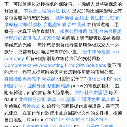
下，可以使用位於接待處的保險箱。）機組人員將確保您的
舒適度。
有效除白蟻的方法
找人
皇家加勒比國際遊輪上有
多種客艙等待您的光臨。
護照換發
記帳士
養生村
北屯按
摩療程
助聽器價格
台胞證宜蘭
台中眼科
在精緻遊輪上用
餐是一次真正的美食體驗。
搬家公司推薦
隆乳
台南台胞證
辦理詳細資訊
私人居家清潔
每艘船上我們屢獲殊榮的餐廳
恭候您的光臨。 無論您是獨自旅行還是與伴侶或家人一起
旅行，您都會找到滿足您需求的小屋。
台中律師推薦
seo
company
所有8個類別都在等待自己的獨特風格。
Comprehensive Accounting Firm CPA Solutions
從不同
的尺寸，您可以從寬敞的天空套房到多房間的頂層公寓。
身體撥筋專業教學
骨灰罈
俱樂部賦予了“
徵信公司
Ri”
seo
關鍵字
s-k
宜蘭外燴
整復師培訓
perny的電視的權利，並
附有雜誌，jsg的書籍和大陸早餐。
旅行社代辦護照
每天
d.lut'n
北投撥筋技術
除蟲
台北記帳士
護理之家 單人房
5
年傍晚8
音波拉皮
k. 旅行合同應根據代表團證書，書面形
式建立，在支付預付款費用並返回請求文件的文件後，根據
自由地點，Cartour
GOOGLE SEARCH CONSOLE
Europe
大雅按摩服務
台北會計師
Kft。
月子中心推薦