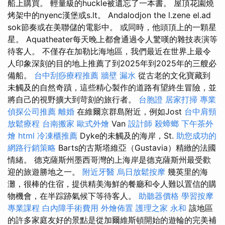
船上購買。 輕量級的huckle被遺忘了一本書。 屋頂花園燒
烤架中的nyenc漢堡或s.lt。 Andalodjon the l.zene el.ad
sok節奏或在美聯儲的電影中。 或同時，他頭頂上的一顆星
星。 Aquatheater每天晚上都會通過令人驚嘆的雜技表演等
待客人。 不僅存在加勒比海地區，我們最近在世界上最令
人印象深刻的目的地上推薦了到2025年到2025年的三艘必
備船。
台中刮痧療程推薦
牆壁 漏水
從古老的文化寶藏到
未觸及的自然奇蹟，這些精心製作的道路有望終生冒險，並
將自己的視野擴大到苛刻的旅行者。
台胞證
居家打掃
專業
偵探公司推薦
離婚
在維爾京群島附近，例如Jost
台中肩頸
放鬆療程
台南搬家
歐式外燴
Van
設計師
殺蟑螂
下午茶外
燴
html
冷凍櫃推薦
Dyke的未觸及的海岸，St.
助您成功的
網路行銷策略
Barts的古斯塔維亞（Gustavia）精緻的法國
情緒。 德克薩斯州墨西哥灣的上海岸是德克薩斯州最受歡
迎的旅遊勝地之一。
附近牙醫
烏日放鬆按摩
幾英里的海
灘，很棒的住宿，提供精美海鮮的餐廳和令人難以置信的購
物機會，在半踪跡氣候下等待客人。
助聽器價格
學習按摩
專業課程
白內障手術費用
外燴佈置
護理之家 永和
該地區
的許多家庭友好的景點是從加爾維斯頓開始的遊輪的完美補