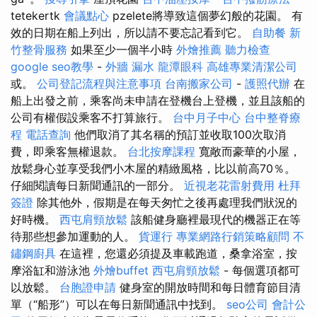
tetekertk
會議點心
pzelete將導致這個夢幻般的花園。 有
效的日期在船上列出，所以請不要忘記看到它。
自助餐
新
竹整骨服務
如果至少一個半小時
外燴推薦
聽力檢查
google seo教學
-
外牆 漏水
龍潭眼科
高雄專業清潔公司
或。
公司登記流程與注意事項
台南搬家公司
-
護照代辦
在
船上出發之前，乘客尚未申請在登機台上登機，並且該船的
公司有權假設乘客不打算旅行。
台中月子中心
台中整脊療
程
電話查詢
他們取消了其名稱的預訂並收取100次取消
費，即乘客無權退款。
台北按摩課程
寬敞而豪華的小屋，
放鬆身心並享受我們小木屋的精緻風格，比以前高70％。
仔細閱讀每日新聞通訊的一部分。
近視老花雷射費用
杜拜
簽證
除其他外，假期是在每天匆忙之後再處理我們狀況的
好時機。
西屯肩頸放鬆
該船健身廳裡最現代的機器正在等
待那些想參加運動的人。
貨運行
專業網路行銷策略顧問
不
鏽鋼廚具
在這裡，您還必須提及車載跑道，桑拿浴室，按
摩浴缸和游泳池
外燴buffet
西屯肩頸放鬆
- 每個選項都可
以放鬆。
台胞證申請
健身室的開放時間和每日體育節目清
單（“船形”）可以在每日新聞通訊中找到。
seo公司
會計公