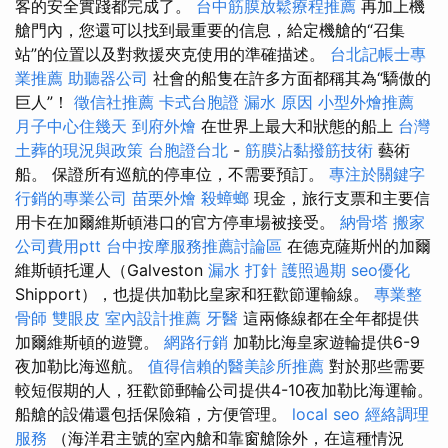
客的安全實踐都完成了。
台中筋膜放鬆療程推薦
再加上機
艙門內，您還可以找到最重要的信息，給定機艙的“召集
站”的位置以及對救援夾克使用的準確描述。
台北記帳士專
業推薦
助聽器公司
社會的船隻在許多方面都稱其為“驕傲的
巨人”！
徵信社推薦
卡式台胞證
漏水 原因
小型外燴推薦
月子中心住幾天
到府外燴
在世界上最大和狀態的船上
台灣
土葬的現況與政策
台胞證台北
-
筋膜沾黏撥筋技術
藝術
船。 保證所有巡航的停車位，不需要預訂。
專注於關鍵字
行銷的專業公司
苗栗外燴
殺蟑螂
現金，旅行支票和主要信
用卡在加爾維斯頓港口的官方停車場被接受。
納骨塔
搬家
公司費用ptt
台中按摩服務推薦討論區
在德克薩斯州的加爾
維斯頓托運人（Galveston
漏水 打針
護照過期
seo優化
Shipport），也提供加勒比皇家和狂歡節運輸線。
專業整
骨師
雙眼皮
室內設計推薦
牙醫
這兩條線都在全年都提供
加爾維斯頓的遊覽。
網路行銷
加勒比海皇家遊輪提供6-9
夜加勒比海巡航。
值得信賴的醫美診所推薦
對於那些需要
較短假期的人，狂歡節郵輪​​公司提供4-10夜加勒比海運輸。
船艙的設備還包括保險箱，方便管理。
local seo
經絡調理
服務
（海洋君主號的室內艙和靠窗艙除外，在這種情況