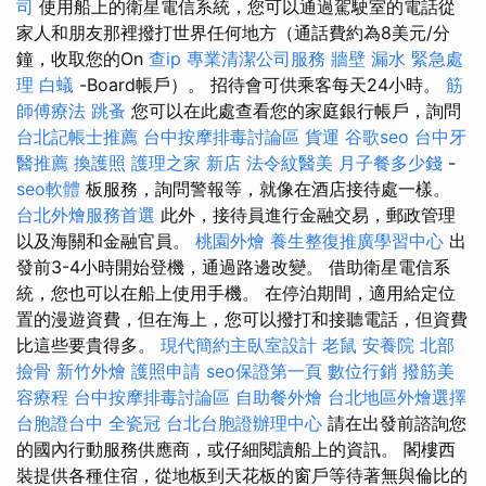
司
使用船上的衛星電信系統，您可以通過駕駛室的電話從
家人和朋友那裡撥打世界任何地方（通話費約為8美元/分
鐘，收取您的On
查ip
專業清潔公司服務
牆壁 漏水 緊急處
理
白蟻
-Board帳戶）。 招待會可供乘客每天24小時。
筋
師傅療法
跳蚤
您可以在此處查看您的家庭銀行帳戶，詢問
台北記帳士推薦
台中按摩排毒討論區
貨運
谷歌seo
台中牙
醫推薦
換護照
護理之家 新店
法令紋醫美
月子餐多少錢
-
seo軟體
板服務，詢問警報等，就像在酒店接待處一樣。
台北外燴服務首選
此外，接待員進行金融交易，郵政管理
以及海關和金融官員。
桃園外燴
養生整復推廣學習中心
出
發前3-4小時開始登機，通過路邊改變。 借助衛星電信系
統，您也可以在船上使用手機。 在停泊期間，適用給定位
置的漫遊資費，但在海上，您可以撥打和接聽電話，但資費
比這些要貴得多。
現代簡約主臥室設計
老鼠
安養院 北部
撿骨
新竹外燴
護照申請
seo保證第一頁
數位行銷
撥筋美
容療程
台中按摩排毒討論區
自助餐外燴
台北地區外燴選擇
台胞證台中
全瓷冠
台北台胞證辦理中心
請在出發前諮詢您
的國內行動服務供應商，或仔細閱讀船上的資訊。 閣樓西
裝提供各種住宿，從地板到天花板的窗戶等待著無與倫比的