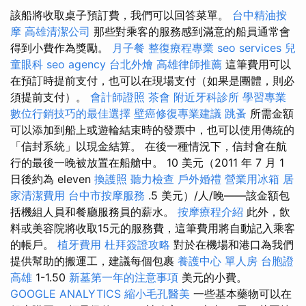
該船將收取桌子預訂費，我們可以回答菜單。
台中精油按
摩
高雄清潔公司
那些對乘客的服務感到滿意的船員通常會
得到小費作為獎勵。
月子餐
整復療程專業
seo services
兒
童眼科
seo agency
台北外燴
高雄律師推薦
這筆費用可以
在預訂時提前支付，也可以在現場支付（如果是團體，則必
須提前支付）。
會計師證照
茶會
附近牙科診所
學習專業
數位行銷技巧的最佳選擇
壁癌修復專業建議
跳蚤
所需金額
可以添加到船上或遊輪結束時的發票中，也可以使用傳統的
「信封系統」以現金結算。 在後一種情況下，信封會在航
行的最後一晚被放置在船艙中。 10 美元（2011 年 7 月 1
日後約為 eleven
換護照
聽力檢查
戶外婚禮
營業用冰箱
居
家清潔費用
台中市按摩服務
.5 美元）/人/晚——該金額包
括機組人員和餐廳服務員的薪水。
按摩療程介紹
此外，飲
料或美容院將收取15元的服務費，這筆費用將自動記入乘客
的帳戶。
植牙費用
杜拜簽證攻略
對於在機場和港口為我們
提供幫助的搬運工，建議每個包裹
養護中心 單人房
台胞證
高雄
1-1.50
新墓第一年的注意事項
美元的小費。
GOOGLE ANALYTICS
縮小毛孔醫美
一些基本藥物可以在