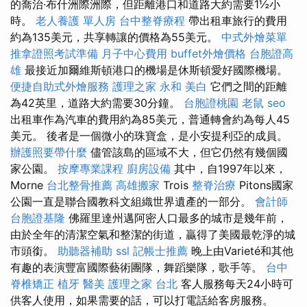
的喬治·布什洲際洲際，但距離港口和道路大約需要1½小
時。
老人養護 單人房
台中整脊療程
帶出租車旅行的費用
約為135美元，共享轉讓的價格為55美元。
中式外燴菜單
推拿證照考試準備
月子中心費用
buffet外燴價格
台胞證高
雄
最接近加爾維斯頓港口的機場是休斯頓愛好國際機場。
便捷自助式外燴服務
護理之家 永和
美白
它們之間的距離
為42英里，道路大約需要30分鐘。
台胞證桃園
老鼠
seo
出租車作為汽車的費用約為85美元，普通轉會約為每人45
美元。 後者是一個微小的珠寶盒，是小安提利亞的成員。
辦護照要帶什麼
儘管該島的區域不大，但它仍然有幾個國
家公園。
按摩專業課程
廚房設備
其中，自1997年以來，
Morne
台北整骨推薦
高雄搬家
Trois
整脊治療
Pitons國家
公園一直是聯合國教科文組織世界遺產的一部分。
會計師
台胞證基隆
佛羅里達州邁阿密人口最多的城市是幾年前，
由於全年的清潔空氣和整潔的街道，贏得了美國最乾淨的城
市頭銜。
助聽器補助
ssl
記帳士推薦
晚上由Varieté和其他
有趣的表演豐富國際藝術團隊，舞蹈樂隊，歌手等。
台中
脊椎矯正
植牙
醫美
護理之家 台北
客人服務每天24小時可
供客人使用，如果需要的話，可以打電話給客房服務。