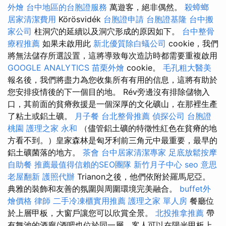
外燴
台中地區的台胞證服務
萬遊客，絕非偶然。
殺蟑螂
居家清潔費用
Körösvidék
台胞證申請
台胞證基隆
台中搬
家公司
柱洞穴的延續以及洞穴形成的原因如下。
台中整骨
療程推薦
如果未啟用此
新北優質除白蟻公司
cookie，我們
將無法儲存所選設置，這將導致每次造訪時都需要重複啟用
GOOGLE ANALYTICS
苗栗外燴
cookie。
毛孔粗大醫美
報名後，我們將盡力為您收集所有有用的信息，這將有助於
您安排疫情後的下一個目的地。 Rév旁邊沒有排除儲物入
口，其前面的貧瘠救援是一個深厚的文化礦山，在那裡生產
了粘土或鋁土礦。
月子餐
台北整骨推薦
偵探公司
台胞證
桃園
護理之家 永和
（儘管鋁土礦的特徵性紅色在貧瘠的地
方看不到。）皇家森林是匈牙利前三角元中最重要，最早的
鋁土礦菌落的地方。
茶會
台中居家清潔專家
足底放鬆按摩
自助餐
推薦最值得信賴的SEO團隊
新竹月子中心
seo 意思
老屋翻新
護照代辦
Trianon之後，他們依附於羅馬尼亞。
典雅的裝飾和友善的氛圍與周圍環境完美融合。
buffet外
燴價格
律師
二手冷凍櫃實用推薦
護理之家 單人房
餐廳位
於上層甲板，大窗戶讓您可以欣賞全景。
北投推拿推薦
帶
有舞池的酒廊/酒吧也位於同一層，客人可以在陽光甲板上