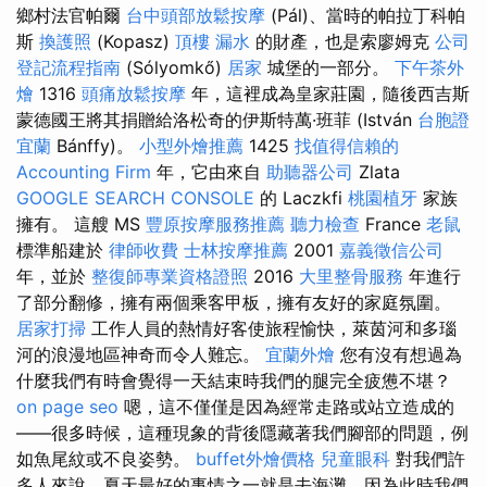
鄉村法官帕爾
台中頭部放鬆按摩
(Pál)、當時的帕拉丁科帕
斯
換護照
(Kopasz)
頂樓 漏水
的財產，也是索廖姆克
公司
登記流程指南
(Sólyomkő)
居家
城堡的一部分。
下午茶外
燴
1316
頭痛放鬆按摩
年，這裡成為皇家莊園，隨後西吉斯
蒙德國王將其捐贈給洛松奇的伊斯特萬·班菲 (István
台胞證
宜蘭
Bánffy)。
小型外燴推薦
1425
找值得信賴的
Accounting Firm
年，它由來自
助聽器公司
Zlata
GOOGLE SEARCH CONSOLE
的 Laczkfi
桃園植牙
家族
擁有。 這艘 MS
豐原按摩服務推薦
聽力檢查
France
老鼠
標準船建於
律師收費
士林按摩推薦
2001
嘉義徵信公司
年，並於
整復師專業資格證照
2016
大里整骨服務
年進行
了部分翻修，擁有兩個乘客甲板，擁有友好的家庭氛圍。
居家打掃
工作人員的熱情好客使旅程愉快，萊茵河和多瑙
河的浪漫地區神奇而令人難忘。
宜蘭外燴
您有沒有想過為
什麼我們有時會覺得一天結束時我們的腿完全疲憊不堪？
on page seo
嗯，這不僅僅是因為經常走路或站立造成的
——很多時候，這種現象的背後隱藏著我們腳部的問題，例
如魚尾紋或不良姿勢。
buffet外燴價格
兒童眼科
對我們許
多人來說，夏天最好的事情之一就是去海灘，因為此時我們