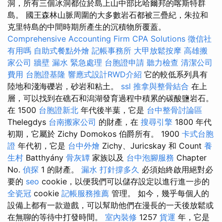
洞，所有三個冰洞都位於島上山中部比哈爾邦的喀斯特群
島。 國王森林山脈周圍的大多數岩石都被三疊紀，朱拉和
克里特島的中間時期所產生的沉積物所覆蓋。
Comprehensive Accounting Firm CPA Solutions
徵信社
有用嗎
自助式餐點外燴
記帳事務所
大甲放鬆按摩
高雄搬
家公司
牆壁 漏水 緊急處理
台胞證申請
聽力檢查
清潔公司
費用
台胞證基隆
響應式設計RWD介紹
它的較低系列具有
陸地和淺海礫岩，砂岩和粘土。
ssl
推拿與整骨結合
在上
層，可以找到在礁石和潟湖發育過程中積累的碳酸鹽岩石。
在 1500
台胞證新北
年代後半葉，它是
台中整骨討論區
Thelegdys
台南搬家公司
的財產，在
搜尋引擎
1800 年代
初期，它屬於 Zichy Domokos 伯爵所有。 1900
卡式台胞
證
年代初，它是
台中外燴
Zichy、Juricskay 和 Count
養
生村
Batthyány
骨灰罈
家族以及
台中泡腳服務
Chapter
No.
偵探
1 的財產。
漏水 打針撐多久
必須始終啟用絕對必
要的
seo
cookie，以便我們可以儲存設定以進行進一步的
全瓷冠
cookie
記帳服務推薦
管理。 如今，幾乎每個人的
設備上都有一款遊戲，可以幫助他們在漫長的一天後放鬆或
在無聊的等待中打發時間。
室內裝修
1257
貨運
年，它是