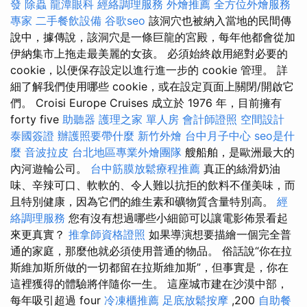
發
除蟲
龍潭眼科
經絡調理服務
外燴推薦
全方位外燴服務
專家
二手餐飲設備
谷歌seo
該洞穴也被納入當地的民間傳
說中，據傳說，該洞穴是一條巨龍的宮殿，每年他都會從加
伊納集市上拖走最美麗的女孩。 必須始終啟用絕對必要的
cookie，以便保存設定以進行進一步的 cookie 管理。 詳
細了解我們使用哪些 cookie，或在設定頁面上關閉/開啟它
們。 Croisi Europe Cruises 成立於 1976 年，目前擁有
forty five
助聽器
護理之家 單人房
會計師證照
空間設計
泰國簽證
辦護照要帶什麼
新竹外燴
台中月子中心
seo是什
麼
音波拉皮
台北地區專業外燴團隊
艘船舶，是歐洲最大的
內河遊輪公司。
台中筋膜放鬆療程推薦
真正的絲滑奶油
味、辛辣可口、軟軟的、令人難以抗拒的飲料不僅美味，而
且特別健康，因為它們的維生素和礦物質含量特別高。
經
絡調理服務
您有沒有想過哪些小細節可以讓電影佈景看起
來更真實？
推拿師資格證照
如果導演想要描繪一個完全普
通的家庭，那麼他就必須使用普通的物品。 俗話說“你在拉
斯維加斯所做的一切都留在拉斯維加斯”，但事實是，你在
這裡獲得的體驗將伴隨你一生。 這座城市建在沙漠中部，
每年吸引超過 four
冷凍櫃推薦
足底放鬆按摩
,200
自助餐