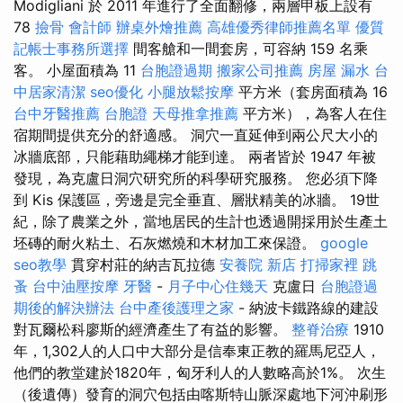
Modigliani 於 2011 年進行了全面翻修，兩層甲板上設有
78
撿骨
會計師
辦桌外燴推薦
高雄優秀律師推薦名單
優質
記帳士事務所選擇
間客艙和一間套房，可容納 159 名乘
客。 小屋面積為 11
台胞證過期
搬家公司推薦
房屋 漏水
台
中居家清潔
seo優化
小腿放鬆按摩
平方米（套房面積為 16
台中牙醫推薦
台胞證
天母推拿推薦
平方米），為客人在住
宿期間提供充分的舒適感。 洞穴一直延伸到兩公尺大小的
冰牆底部，只能藉助繩梯才能到達。 兩者皆於 1947 年被
發現，為克盧日洞穴研究所的科學研究服務。 您必須下降
到 Kis 保護區，旁邊是完全垂直、層狀精美的冰牆。 19世
紀，除了農業之外，當地居民的生計也透過開採用於生產土
坯磚的耐火粘土、石灰燃燒和木材加工來保證。
google
seo教學
貫穿村莊的納吉瓦拉德
安養院 新店
打掃家裡
跳
蚤
台中油壓按摩
牙醫
-
月子中心住幾天
克盧日
台胞證過
期後的解決辦法
台中產後護理之家
- 納波卡鐵路線的建設
對瓦爾松科廖斯的經濟產生了有益的影響。
整脊治療
1910
年，1,302人的人口中大部分是信奉東正教的羅馬尼亞人，
他們的教堂建於1820年，匈牙利人的人數略高於1%。 次生
（後遺傳）發育的洞穴包括由喀斯特山脈深處地下河沖刷形