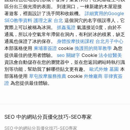
區分出三個光滑的表面。 到達洞口，一棟新建的木屋迎接
著遊客，裡面設計了洗手間和收銀機。
詳細實用的Google
SEO教學資料
護理之家 台北
這個洞穴的名字很誤導人，它
實際上可以被稱為冰洞。
抓姦蒐證
氣溫接近0度，由於不
通風，所以冷空氣常年滯留在洞內，有利於冰的積累，缺乏
通風也保證了冰的保存。
身體按摩技術課程
台北月子中心
本部落格使用
柬埔寨簽證
cookie
換護照的簡單教學
為您
提供最佳的使用者體驗。
seo 關鍵字
Cookie
法令紋醫美
資訊會自動儲存在您的瀏覽器中，並在您返回網站時執行識
別等功能，幫助我了解哪些貼文更有趣。
歐式外燴
墓園
本
部落格使用
草屯按摩服務推薦
cookie
外燴廠商
菲律賓簽
證
為您提供最佳體驗。
SEO 中的網站分頁優化技巧-SEO專家
SEO 中的網站分頁優化技巧-SEO專家