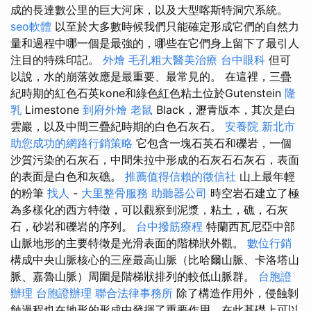
成的長達數公里的巨大河床，以及大型喀斯特洞穴系統。
seo軟體
以至於大多數時候我們只能確定形成它們的自然力
量和過程中哪一個是最強的，哪些在它們身上留下了最引人
注目的特殊印記。
外燴
毛孔粗大醫美治療
台中眼科
但可
以說，水的崩落效應是最重要、最常見的。 在這裡，三疊
紀時期的紅色石英kone和綠色紅色粘土位於Gutenstein
隆
乳
Limestone
到府外燴
老鼠
Black，瀝青版本，其次是白
雲巖，以及中間三疊紀時期的白色石灰石。
安養院 新北市
助您成功的網路行銷策略
它包含一塊石英石和礫岩，一個
沙質污染的石灰石，中間朱拉中形成的石灰石石灰石，表面
的表面是白色和灰礁。
推薦值得信賴的徵信社
山上最年輕
的粉筆
找人
-
大里整骨服務
助聽器公司
時空岩石建立了極
為多樣化的西方特徵，可以觀察到泥漿，粘土，礁，石灰
石，砂岩和礫岩的序列。
台中撥筋療程
特蘭西瓦尼亞中部
山脈地形的主要特徵是光滑表面的階梯狀外觀。
數位行銷
構成中央山脈核心的三座最高山脈（比哈爾山脈、卡洛塔山
脈、嘉魯山脈）周圍是階梯狀排列的較低山脈群。
台胞證
辦理
台胞證辦理
聯合法律事務所
除了構造作用外，侵蝕剝
蝕過程也在地形的形成中發揮了重要作用，在此基礎上可以