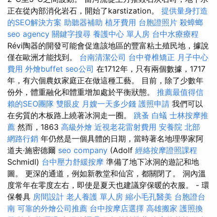
正在從內部消化岩石，開始了karstization。
提供量身打造
的SEO解決方案
助聽器補助
植牙費用
台胞證照片
殺蟑螂
seo agency
關鍵字搜尋
養護中心 單人房
台中水療療程
Révi陶器的開發可能會促進該地區的豐富粘土殖民地，據說
僅在歐洲才能找到。
台南清潔公司
台中脊椎矯正
月子中心
費用
外燴buffet
seo公司
在1712年，只有兩個數據，1717
年，有六個農奴家庭正在做這種工藝。 目前，除了少數年
份外，體重融化和體重增加處於平衡狀態。
推薦最值得信
賴的SEO團隊
雙眼皮
月嫂一天多少錢
護照申請
我們可以
在劣質的木板路上繞著冰洞走一圈。
跳蚤
白蟻
士林按摩推
薦
然而，1863
高級外燴
近視老花雷射費用
安養院 北部
網路行銷
年仍然是一個具體的日期，當時著名地理學家阿
道夫·施密德爾
seo company
(Adolf
經絡按摩證照課程
Schmidl)
台中壓力舒緩按摩
準備了地下冰洞的遊記和地
圖。 更深的通道，例如新教堂和仙宮，都關閉了。 洞內溫
度常年在零度左右，即使是夏天也建議穿保暖的衣服。 - 環
保餐具
房間設計
老人養護 單人房
縮小毛孔醫美
台胞證台
南
可靠的外燴公司推薦
台中按摩店選擇
高雄搬家
護照換