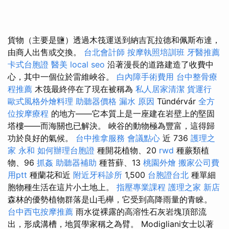
貨物（主要是鹽）透過木筏運送到納吉瓦拉德和佩斯布達，
由商人出售或交換。
台北會計師
按摩執照培訓班
牙醫推薦
卡式台胞證
醫美
local seo
沿著漫長的道路建造了收費中
心，其中一個位於雷維峽谷。
白內障手術費用
台中整骨療
程推薦
木筏最終停在了現在被稱為
私人居家清潔
貨運行
歐式風格外燴料理
助聽器價格
漏水 原因
Tündérvár
全方
位按摩療程
的地方——它本質上是一座建在岩壁上的堅固
塔樓——而海關也已解決。 峽谷的動物極為豐富，這得歸
功於良好的氣候。
台中推拿服務
會議點心
近 736
護理之
家 永和
如何辦理台胞證
種開花植物、20
rwd
種蕨類植
物、96
抓姦
助聽器補助
種苔蘚、13
桃園外燴
搬家公司費
用ptt
種蘭花和近
附近牙科診所
1,500
台胞證台北
種單細
胞物種生活在這片小土地上。
指壓專業課程
護理之家 新店
森林的優勢植物群落是山毛櫸，它受到高降雨量的青睞。
台中西屯按摩推薦
雨水從裸露的高溶性石灰岩塊頂部流
出，形成溝槽，地質學家稱之為臂。 Modigliani女士以著