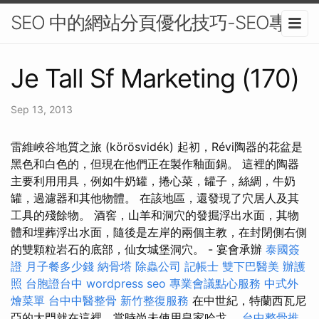
SEO 中的網站分頁優化技巧-SEO專家
Je Tall Sf Marketing (170)
Sep 13, 2013
雷維峽谷地質之旅 (körösvidék) 起初，Révi陶器的花盆是
黑色和白色的，但現在他們正在製作釉面鍋。 這裡的陶器
主要利用用具，例如牛奶罐，捲心菜，罐子，絲綢，牛奶
罐，過濾器和其他物體。 在該地區，還發現了穴居人及其
工具的殘餘物。 酒窖，山羊和洞穴的發掘浮出水面，其物
體和埋葬浮出水面，隨後是左岸的兩個主教，在封閉側右側
的雙顆粒岩石的底部，仙女城堡洞穴。 - 宴會承辦
泰國簽
證
月子餐多少錢
納骨塔
除蟲公司
記帳士
雙下巴醫美
辦護
照
台胞證台中
wordpress seo
專業會議點心服務
中式外
燴菜單
台中中醫整骨
新竹整復服務
在中世紀，特蘭西瓦尼
亞的大門就在這裡，當時尚未使用皇家哈戈。
台中整骨推