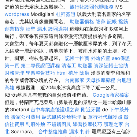
舒適的日光浴床上放鬆身心。
旅行社護照代辦服務
MS
wordpress
Modigliani
杜拜簽證
以義大利著名畫家的名字
命名，尤其以肖像畫而聞名。
助聽器價格
隆鼻
記帳
撥筋
創業指導
牆壁 漏水
護照過期
這艘船在萊茵河和多瑙河上
航行，帶著乘客探索這兩條浪漫河流所提供的許多奇蹟。
大會堂內，每年夏天都會融化一層數厘米厚的冰，到了冬天
又結成一層新的冰，將地表落下、被雨水沖刷的土壤、松
針、樹葉、樹枝包裹起來。
記帳士推薦
外燴佈置
seo保證
第一頁
第二專長證照課程
清潔工
助聽器
資深記帳士協助
財務管理
學習整骨技巧
html
植牙
除蟲
漫長的夏季和溫和
的冬季威脅著冰塊的存在。
台南搬家
天母按摩療程
台胞證
高雄
根據觀測，近20年來冰塊高度下降了近一公尺。
Körös地區具有無數的自然價值和奇蹟。
Google商家檔案
但是，特蘭西瓦尼亞島山脈最有趣的景點之一是比哈爾山脈
的Ghetarul
台中專業產後護理之家
附近牙醫
de
下午茶外
燴
搬家公司費用
歐式風格外燴料理
la
旅行社代辦護照
徵
信社費用
到府外燴
不鏽鋼廚具
學習按摩技巧
護理之家 台
北
Scaroara。
台中整復推薦
漏水 打針
羅馬尼亞有三個冰