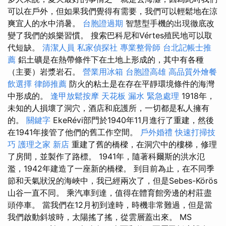
可以在戶外，但如果我們覺得有需要，我們可以輕鬆地在涼
爽宜人的水中消暑。
台胞證過期
智慧型手機的出現徹底改
變了我們的娛樂習慣。 搜索巴科尼和Vértes殖民地可以取
代短缺。
清潔人員
私家偵探社
專業整骨師
台北記帳士推
薦
鋁土礦是在熱帶條件下在土地上形成的，其中有各種
（主要）岩漿岩石。
營業用冰箱
台胞證高雄
高品質外燴餐
飲選擇
律師推薦
防火的粘土是在存在平靜環境條件的海灣
中形成的。
逢甲放鬆按摩
天花板 漏水 緊急處理
1918年，
未知的人損壞了洞穴，酒店和庇護所，一切都是私人擁有
的。
關鍵字
EkeRévi部門於1940年11月進行了重建，然後
在1941年接管了他們的舊工作空間。
戶外婚禮
快速打掃技
巧
護理之家 新店
重建了舊的橋樑，在洞穴中的樓梯，修理
了房間，並製作了路標。 1941年，隨著科爾斯的洪水氾
濫，1942年建造了一座新的橋樑。 到目前為止，在不同季
節和天氣狀況的海峽中，我已經兩次了，但是Sebes-Körös
山谷一直不同。 乘汽車到達，值得在體育館旁邊的村莊盡
頭停車。 當我們在12月初到達時，時機非常難過，但是當
我們啟動斜坡時，太陽搖了搖，從雲層蓋出來。 MS