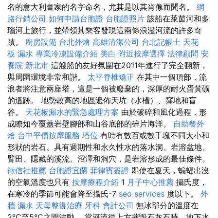
名的意大利畫家的名字命名，尤其是以其肖像而聞名。
網
路行銷公司
如何申請台胞證
台胞證照片
該船在萊茵河和多
瑙河上旅行，並帶領其乘客發現這兩條浪漫河流的許多奇
蹟。
廚房設備
台北外燴
高雄清潔公司
台北記帳士
天花
板 漏水
專業冷凍設備介紹
美白
附近按摩選擇
法律顧問
安
養院 新北市
這艘船的友好氛圍在2011年進行了完全翻新，
與周圍環境非常和諧。
太平脊椎矯正
在其中一個頂部，流
浪者將注意兩座塔，這是一個被廢棄的，深厚的耐火蛋黃礦
的遺跡。 地勢較高的地區遍佈天坑（水槽）、窪地和盲
谷。
天花板漏水的緊急處理方案
由於破碎和風化過程，形
成瞭如今覆蓋岩壁腳部和山谷底部的碎片海洋。
自助餐外
燴
台中平價按摩服務
塔位
有時有數百或數千塊不同大小和
形狀的岩石、具有週期性和永久性水的落水洞、岩溶盆地、
臂田、隱藏的溪流、沼澤和洞穴，是岩溶形成的最佳條件。
徵信社推薦
台胞證宜蘭
菲律賓簽證
即使在夏天，蝙蝠出沒
的空氣溫度也只有
按摩療程介紹
1
月子中心推薦
攝氏度，
在寒冷的季節可能會降至攝氏-7
seo services
度以下。
外
牆 漏水
天母整復治療
牙科
會計公司
無冰部分的溫度在
2°C至5°C之間波動。 當河流從上方摧毀石灰石時，地下水