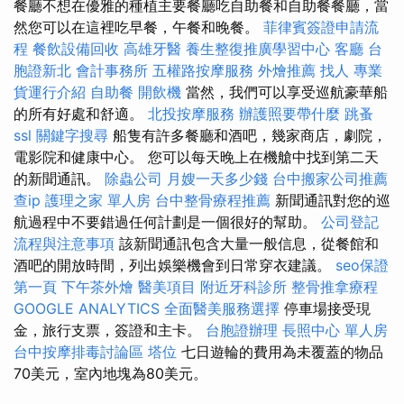
餐廳不想在優雅的種植主要餐廳吃自助餐和自助餐餐廳，當
然您可以在這裡吃早餐，午餐和晚餐。
菲律賓簽證申請流
程
餐飲設備回收
高雄牙醫
養生整復推廣學習中心
客廳
台
胞證新北
會計事務所
五權路按摩服務
外燴推薦
找人
專業
貨運行介紹
自助餐
開飲機
當然，我們可以享受巡航豪華船
的所有好處和舒適。
北投按摩服務
辦護照要帶什麼
跳蚤
ssl
關鍵字搜尋
船隻有許多餐廳和酒吧，幾家商店，劇院，
電影院和健康中心。 您可以每天晚上在機艙中找到第二天
的新聞通訊。
除蟲公司
月嫂一天多少錢
台中搬家公司推薦
查ip
護理之家 單人房
台中整骨療程推薦
新聞通訊對您的巡
航過程中不要錯過任何計劃是一個很好的幫助。
公司登記
流程與注意事項
該新聞通訊包含大量一般信息，從餐館和
酒吧的開放時間，列出娛樂機會到日常穿衣建議。
seo保證
第一頁
下午茶外燴
醫美項目
附近牙科診所
整骨推拿療程
GOOGLE ANALYTICS
全面醫美服務選擇
停車場接受現
金，旅行支票，簽證和主卡。
台胞證辦理
長照中心 單人房
台中按摩排毒討論區
塔位
七日遊輪的費用為未覆蓋的物品
70美元，室內地塊為80美元。