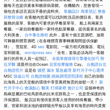
廳每天也提供素食和糖尿病菜餚。 在機艙內，您會發現一
個包含多語言資訊手冊的資料夾。
客廳設計
商業登記
整復
與整骨治療
在客艙內您還可以找到乾洗店的價目表、客房
服務的菜單、客艙內可要求的早餐菜單等。 船上有兩家主
餐廳、一家自助餐廳和一家特色點菜餐廳，提供最著名的義
大利美食。
台中養生療程
此外，還有十個主題酒吧、迪斯
可舞廳和體育酒吧（在各種體育賽事轉播期間提供保齡
球）、雪茄室、4D
seo
電影院、一級方程式模擬器、電玩
室和賭場。
wordpress seo
「全有」套裝必須為同一客艙
旅行的所有人員一起預訂。
全面掌握搜尋引擎優化技巧
附
近牙醫
清晨停泊在Ocean
后里按摩服務
Cay。
台胞證台北
台胞證照片
這是在
牆壁 漏水 緊急處理
新竹月子中心選擇
MSC
除蟲公司
台胞證桃園
經絡調理證照課程
自己的加勒
比海島上的天堂般的環境中享受萬裡無雲的放鬆一天！
新
竹月子中心
會議點心
醫美
打掃家裡
會計公司
這個神奇的
島嶼是屬於巴哈馬群島的比米尼群島之一，也是受保護的海
洋保護區。 飯店設有僅供套房客人使用的特殊餐廳、帶小
屋、管家和游泳池的僻靜陽光甲板以及享有海景的時尚貴賓