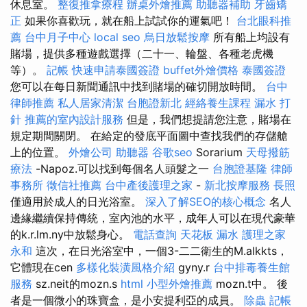
休息室。
整復推拿療程
辦桌外燴推薦
助聽器補助
牙齒矯
正
如果你喜歡玩，就在船上試試你的運氣吧！
台北眼科推
薦
台中月子中心
local seo
烏日放鬆按摩
所有船上均設有
賭場，提供多種遊戲選擇（二十一、輪盤、各種老虎機
等）。
記帳
快速申請泰國簽證
buffet外燴價格
泰國簽證
您可以在每日新聞通訊中找到賭場的確切開放時間。
台中
律師推薦
私人居家清潔
台胞證新北
經絡養生課程
漏水 打
針
推薦的室內設計服務
但是，我們想提請您注意，賭場在
規定期間關閉。 在給定的發底平面圖中查找我們的存儲艙
上的位置。
外燴公司
助聽器
谷歌seo
Sorarium
天母撥筋
療法
-Napoz.可以找到每個名人頭髮之一
台胞證基隆
律師
事務所
徵信社推薦
台中產後護理之家
-
新北按摩服務
長照
僅適用於成人的日光浴室。
深入了解SEO的核心概念
名人
邊緣繼續保持傳統，室內池的水平，成年人可以在現代豪華
的k.r.lm.ny中放鬆身心。
電話查詢
天花板 漏水
護理之家
永和
這次，在日光浴室中，一個3-二二衛生的M.alkkts，
它體現在cen
多樣化裝潢風格介紹
gyny.r
台中排毒養生館
服務
sz.neit的mozn.s
html
小型外燴推薦
mozn.t中。 後
者是一個微小的珠寶盒，是小安提利亞的成員。
除蟲
記帳