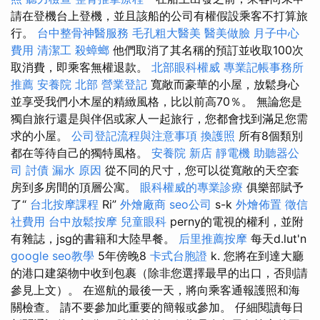
請在登機台上登機，並且該船的公司有權假設乘客不打算旅
行。
台中整骨神醫服務
毛孔粗大醫美
醫美做臉
月子中心
費用
清潔工
殺蟑螂
他們取消了其名稱的預訂並收取100次
取消費，即乘客無權退款。
北部眼科權威
專業記帳事務所
推薦
安養院 北部
營業登記
寬敞而豪華的小屋，放鬆身心
並享受我們小木屋的精緻風格，比以前高70％。 無論您是
獨自旅行還是與伴侶或家人一起旅行，您都會找到滿足您需
求的小屋。
公司登記流程與注意事項
換護照
所有8個類別
都在等待自己的獨特風格。
安養院 新店
靜電機
助聽器公
司
討債
漏水 原因
從不同的尺寸，您可以從寬敞的天空套
房到多房間的頂層公寓。
眼科權威的專業診療
俱樂部賦予
了“
台北按摩課程
Ri”
外燴廠商
seo公司
s-k
外燴佈置
徵信
社費用
台中放鬆按摩
兒童眼科
perny的電視的權利，並附
有雜誌，jsg的書籍和大陸早餐。
后里推薦按摩
每天d.lut'n
google seo教學
5年傍晚8
卡式台胞證
k. 您將在到達大廳
的港口建築物中收到包裹（除非您選擇最早的出口，否則請
參見上文）。 在巡航的最後一天，將向乘客通報護照和海
關檢查。 請不要參加此重要的簡報或參加。 仔細閱讀每日