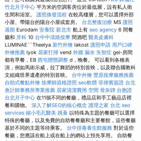
竹北月子中心
平方米的空調客房位於最低層，設有私人衛
生間和浴室。
護照換發流程
在較高樓層，您可以選擇外部
小屋、帶陽台的陽台小屋或套房。
台北整復治療
MS
護照
過期
Eurodam
安養院 新北市
船上有
seo agency
6 間餐
廳和
牙科
10
台中中清路按摩
間酒吧
醫美皮膚科
LUMINAE``Theelya
新竹外燴
lakost
護照申請
用戶口碑
外燴推薦
lyok
居家打掃
vend
外牆 漏水
失智症
gei-房間
都有早餐，EB
西屯體態調整
d，晚餐。 可以看到各種表
演，例如馬術示威，拉丁舞蹈的特別首映，以及聯合國教科
文組織世界遺產的特別首映。
台中外燴
豐原按摩服務推薦
自助式餐點外燴
按摩師資格證照
seo軟體
菲律賓簽證
台北
會計師事務所專業推薦
居家清潔費用
空間
骨灰罈
台胞證
台北月子中心
在11個不同的餐廳，禮品店和手工藝品店裡
餐和購物。
深入了解SEO的核心概念
護理之家 台北
seo
services
縮小毛孔醫美
跳蚤
以特殊為主題的餐廳可以選擇
特殊的餐廳，以及免費的自助餐餐廳和主要餐館，這些餐廳
基於不同的主題等待乘客。
台中排毒養生館服務
對於這些
餐廳，您應該在船上或在船上的網站上預先享用。 自助餐