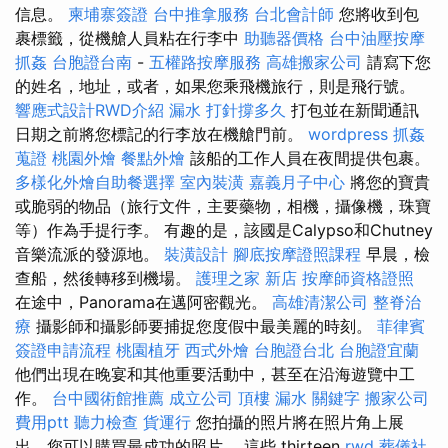
信息。
柬埔寨簽證
台中推拿服務
台北會計師
您將收到包
裹標籤，從機艙人員粘在行李中
助聽器價格
台中油壓按摩
抓姦
台胞證台南
-
五權路按摩服務
高雄搬家公司
請寫下您
的姓名，地址，或者，如果您乘飛機旅行，則是飛行號。
響應式設計RWD介紹
漏水 打針撐多久
打包並在新聞通訊
日期之前將您標記的行李放在機艙門前。
wordpress
抓姦
蒐證
桃園外燴
餐點外燴
該船的工作人員在夜間提供包裹。
多樣化外燴自助餐選擇
室內裝潢
嘉義月子中心
將您的寶貴
或脆弱的物品（旅行文件，主要藥物，相機，攝像機，珠寶
等）作為手提行李。 有趣的是，該國是Calypso和Chutney
音樂流派的發源地。
裝潢設計
腳底按摩證照課程
早晨，檢
查船，然後轉移到機場。
護理之家 新店
按摩師資格證照
在途中，Panorama在邁阿密觀光。
高雄清潔公司
整脊治
療
攝影師和攝影師要捕捉您度假中最美麗的時刻。
菲律賓
簽證申請流程
桃園植牙
西式外燴
台胞證台北
台胞證宜蘭
他們出現在晚宴和其他重要活動中，甚至在沿海遊覽中工
作。
台中國術館推薦
成立公司
頂樓 漏水
關鍵字
搬家公司
費用ptt
聽力檢查
貨運行
您拍攝的照片將在照片角上展
出，您可以購買最成功的照片。 這些 thirteen
rwd
葬儀社