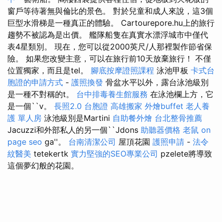
窗戶等待著無與倫比的景色。 對於兒童和成人來說，這3個
巨型水滑梯是一種真正的體驗。 Cartourepore.hu上的旅行
趨勢不被認為是出價。 艦隊船隻在真實水漂浮城市中僅代
表4星類別。 現在，您可以從2000英尺/人那裡製作節省保
險。 如果您改變主意，可以在旅行前10天放棄旅行！ 不僅
位置獨家，而且是tel。
腳底按摩證照課程
泳池甲板
卡式台
胞證的申請方式
-
護照換發
骨盆水平以外，露台泳池級別
是一種不對稱的t。
台中排毒養生館服務
在泳池欄上方，它
是一個``v。
長照2.0
台胞證
高雄搬家
外燴buffet
老人養
護 單人房
泳池級別是Martini
自助餐外燴
台北整骨推薦
Jacuzzi和外部私人的另一個``Jdons
助聽器價格
老鼠
on
page seo
ga''。
台南清潔公司
屋頂花園
護照申請
-
法令
紋醫美
tetekertk
實力堅強的SEO專業公司
pzelete將導致
這個夢幻般的花園。