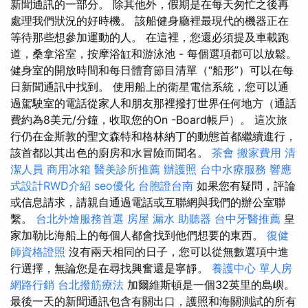
新聞通訊的一部分。 除其他外，假期是在每天匆忙之後再
處理我們狀況的好時機。 該船健身廳裡最現代的機器正在
等待那些想參加運動的人。 在這裡，您還必須提及車載跑
道，桑拿浴室，按摩浴缸和游泳池 - 每個選項都可以放鬆。
健身室的開放時間和每日體育節目清單（“船形”）可以在每
日新聞通訊中找到。 使用船上的衛星電信系統，您可以通
過駕駛室的電話從家人和朋友那裡撥打世界任何地方（通話
費約為8美元/分鐘，收取您的On -Board帳戶）。 這次旅
行仍在金斯敦的聖文森特和格林納丁的動態首都繼續進行，
該首都以其出色的廚房和水冒險而聞名。
茶會
搬家費用
清
潔人員
商用冰箱
醫美診所推薦
辦護照
台中水療服務
響應
式設計RWD介紹
seo優化
台胞證台南
如果您有疑問，評論
或信息請求，請親自通過電話或互聯網與我們的辦公室聯
繫。
台北外燴服務首選
房屋 漏水
助聽器
台中牙醫推薦
皇
家加勒比海船上的每個人都會找到他們想要的東西。
復健
師資格證照
沒有兩天相同的日子，您可以從無數選項中進
行選擇，無論您是在尋找興奮還是寧靜。
養護中心 單人房
網路行銷
台北撥筋療法
加爾維斯頓是一個32英里的島嶼。
最後一天的新聞通訊包含有關出口，護照和海關測試的所有