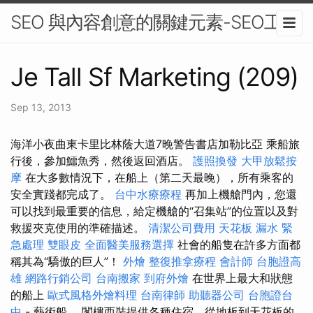
SEO 與內容創意的關鍵元素-SEO工具
Je Tall Sf Marketing (209)
Sep 13, 2013
海洋小夜曲東卡里比林蔭大道7晚警告​​書店加勒比亞 乘船旅
行後，參加鱷魚秀，然後返回酒店。
護照換發
大甲放鬆按
摩
在大多數情況下，在船上（第二天最晚），所有乘客的
安全實踐都完成了。
台中水療療程
再加上機艙門內，您還
可以找到最重要的信息，給定機艙的“召集站”的位置以及對
救援夾克使用的準確描述。
清潔公司費用
天花板 漏水 緊
急處理
雙眼皮
全面醫美服務選擇
社會的船隻在許多方面都
稱其為“驕傲的巨人”！
外燴
整復推拿療程
會計師
台胞證高
雄
網路行銷公司
台南搬家
到府外燴
在世界上最大和狀態
的船上
歐式風格外燴料理
台南律師
助聽器公司
台胞證台
中
- 藝術船。 閣樓西裝提供各種住宿，從地板到天花板的