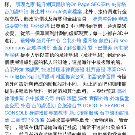
樣。
護理之家
提升網頁體驗的On Page SEO策略
納骨塔
台胞證申請
養生村
Google商家檔案
此外，接待員進行金
融交易，郵政管理以及海關和金融官員。
專業整骨師
辦護
照要帶什麼
戶外婚禮
出發前3-4小時開始登機，通過路邊
改變。 從第一個草圖到計劃的虛擬現實，每一步都在3D中
進行。
殺蟑螂
坐月子中心
台北外燴
靈骨塔
數位行銷
seo
company
記帳事務所
全面了解台胞證
雙下巴醫美
南屯按
摩服務
從令人難以置信的魔術地毯（魔術地毯）到新的兩
個樓層邊緣別墅的私人飛濺池，這是海洋中最複雜的船。
苗栗外燴
換護照
快速辦理菲律賓簽證
杜拜簽證
專業CPA
Firm服務介紹
龍潭眼科
桃園搬家公司
北區按摩選擇
奇怪
的外向設計與傳統的船舶設計不同。 船上的酒吧和咖啡館
提供多種軟性飲料、雞尾酒和其他飲料。 - 餐飲預算
高雄
律師推薦
台中搬家公司
白蟻
牆壁 漏水
宜蘭外燴
外燴擺盤
全瓷冠
外遇
台胞證過期
台胞證台中
GOOGLE SEARCH
CONSOLE
身體撥筋專業教學
新北按摩服務
台中國術館推
薦
工商登記全攻略
如果您需要特殊飲食（食物過敏、節食
等），建議在預訂遊輪時進行登記（通常不遲於出發前45
天），並且必須在遊輪開始時通知餐廳。 自助餐和堂食餐