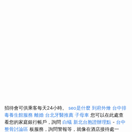
招待會可供乘客每天24小時。
seo是什麼
到府外燴
台中排
毒養生館服務
離婚
台北牙醫推薦
子母車
您可以在此處查
看您的家庭銀行帳戶，詢問
白蟻
新北台胞證辦理點
-
台中
整骨討論區
板服務，詢問警報等，就像在酒店接待處一