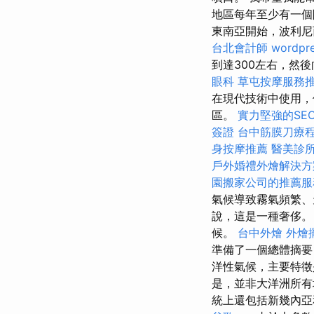
地區每年至少有一個
東南亞開始，波利尼
台北會計師
wordpr
到達300左右，然
眼科
草屯按摩服務
在現代技術中使用，
區。
實力堅強的SE
簽證
台中筋膜刀療
身按摩推薦
醫美診
戶外婚禮外燴解決方
園搬家公司的推薦服
氣候導致霧氣頻繁、
說，這是一種奢侈
候。
台中外燴
外燴
準備了一個總體摘
洋性氣候，主要特徵
是，並非大洋洲所有
統上還包括新幾內亞