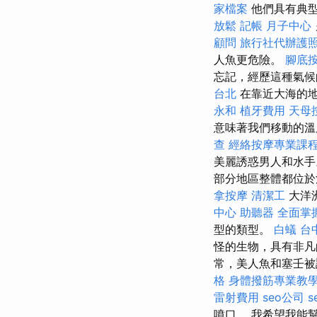
家檔案
他們具有典型
放鬆
記帳
月子中心
顧問
旅行社代辦護
人魚更危險。
腳底
忘記，經歷這種氣候
台北
在靠近大海的
永和
植牙費用
天母
意味著我們移動的
查
經絡按摩專業課
美麗誘惑男人和水手
部分地區整體都位於
拿按摩
清潔工
大洋
中心
助聽器
全面掌
型的類型。
白蟻
台
怪的生物，具有非
常，美人魚和塞壬被
格
身體撥筋專業教
雷射費用
seo公司
s
噴口。 我希望我能