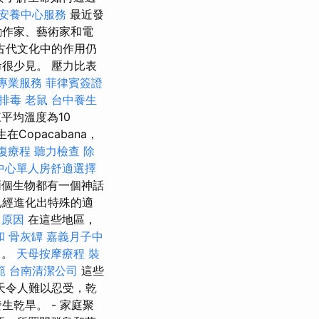
安養中心服務
最近發
勵作家、藝術家和電
古代文化中的作用仍
很少見。 壓力比表
專業服務
菲律賓簽證
生排毒
老鼠
台中養生
平均溫度為10
Copacabana，
復療程
聽力檢查
除
中心單人房舒適選擇
個生物都有一個神話
已經進化出特殊的適
 原因
在這些地區，
和
骨灰罈
嘉義月子中
了。
天母按摩療程
裝
範
台南清潔公司
這些
天令人難以忍受，乾
乾旱。 - 家庭聚