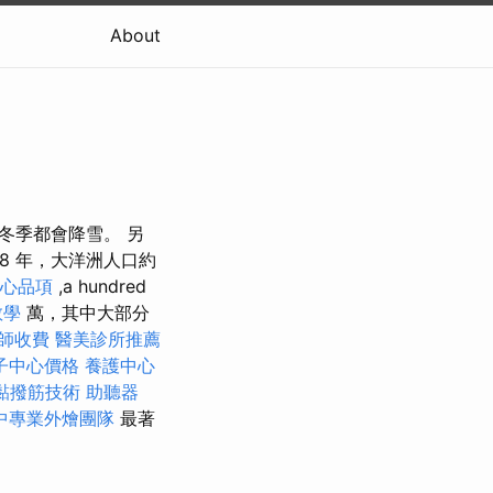
About
年冬季都會降雪。 另
18 年，大洋洲人口約
點心品項
,a hundred
教學
萬，其中大部分
師收費
醫美診所推薦
子中心價格
養護中心
黏撥筋技術
助聽器
中專業外燴團隊
最著