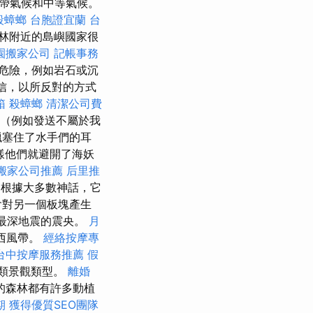
帶氣候和中等氣候。
殺蟑螂
台胞證宜蘭
台
林附近的島嶼國家很
園搬家公司
記帳事務
危險，例如岩石或沉
信，以所反對的方式
箱
殺蟑螂
清潔公司費
（例如發送不屬於我
蠟塞住了水手們的耳
樣他們就避開了海妖
搬家公司推薦
后里推
，根據大多數神話，它
會對另一個板塊產生
和最深地震的震央。
月
西風帶。
經絡按摩專
台中按摩服務推薦
假
類景觀類型。
離婚
的森林都有許多動植
期
獲得優質SEO團隊