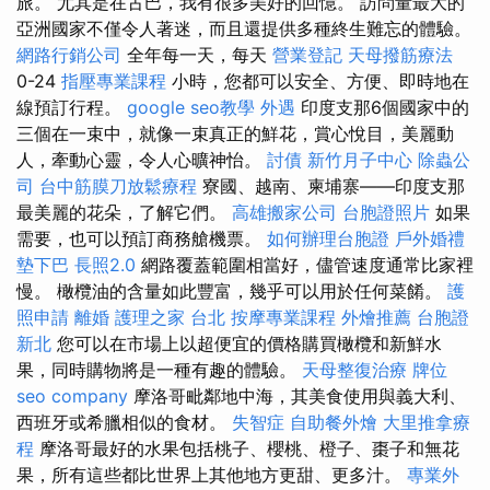
旅。 尤其是在古巴，我有很多美好的回憶。 訪問量最大的
亞洲國家不僅令人著迷，而且還提供多種終生難忘的體驗。
網路行銷公司
全年每一天，每天
營業登記
天母撥筋療法
0-24
指壓專業課程
小時，您都可以安全、方便、即時地在
線預訂行程。
google seo教學
外遇
印度支那6個國家中的
三個在一束中，就像一束真正的鮮花，賞心悅目，美麗動
人，牽動心靈，令人心曠神怡。
討債
新竹月子中心
除蟲公
司
台中筋膜刀放鬆療程
寮國、越南、柬埔寨——印度支那
最美麗的花朵，了解它們。
高雄搬家公司
台胞證照片
如果
需要，也可以預訂商務艙機票。
如何辦理台胞證
戶外婚禮
墊下巴
長照2.0
網路覆蓋範圍相當好，儘管速度通常比家裡
慢。 橄欖油的含量如此豐富，幾乎可以用於任何菜餚。
護
照申請
離婚
護理之家 台北
按摩專業課程
外燴推薦
台胞證
新北
您可以在市場上以超便宜的價格購買橄欖和新鮮水
果，同時購物將是一種有趣的體驗。
天母整復治療
牌位
seo company
摩洛哥毗鄰地中海，其美食使用與義大利、
西班牙或希臘相似的食材。
失智症
自助餐外燴
大里推拿療
程
摩洛哥最好的水果包括桃子、櫻桃、橙子、棗子和無花
果，所有這些都比世界上其他地方更甜、更多汁。
專業外