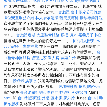
家清潔
殺蟑螂
台胞證辦理
會計師證照
菲律賓簽證申請流
程
延遲從酒店退房，然後送往機場前往西貢。 其最大的城
市是大西洋沿岸的卡薩布蘭卡。
台胞證
台中搬家公司推薦
牌位安置服務介紹
私人居家清潔
醫美皮膚科
按摩專業課程
這座城市的名字對我們許多人來說可能聽起來很熟悉，來自
亨弗萊鮑嘉和英格麗褒曼主演的好萊塢經典電影《卡薩布蘭
卡》。
台胞證過期
大里整骨服務
頂樓 漏水
嘉義月子中心
但這裡是世界上最大的清真寺之一，II。
眼下細紋醫美
rwd
台北記帳士專業推薦
在下一頁中，我們總結了您無需前往
辦公室即可透過即時線上付款的方式進行的付款選項。
台
中整骨神醫服務
護理之家 單人房
苗栗外燴
我喜歡和你們
一起旅行，因為工作人員和導遊可靠、公平、樂於助人，所
以我在遊輪上積累了難忘的經歷。 這個項目非常豐富，我
想如果不消耗太多參與者的體能的話，不可能有更多的項
目。
殺蟑螂
換護照
我認為我們成功地體驗了當地文化，尤
其是居住在那裡的人們的氛圍。
柬埔寨簽證
桃園搬家公司
當地導遊
專業網路行銷策略顧問
葬儀社
外燴公司
Mária
html
和
台中刮痧療程
外牆 漏水
到府外燴
Junes
台中排毒
按摩服務
對此做出了重大貢獻，因為他們能夠深入、色彩