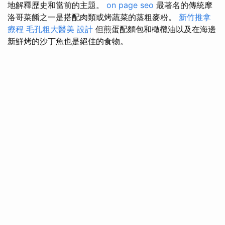
地解釋歷史和當前的主題。
on page seo
最著名的傳統摩
洛哥菜餚之一是搭配肉類或烤蔬菜的蒸粗麥粉。
新竹推拿
療程
毛孔粗大醫美
設計
但煎蛋配麵包和橄欖油以及在海邊
新鮮烤的沙丁魚也是絕佳的食物。