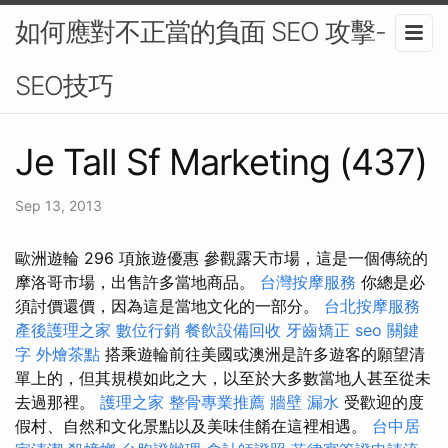
如何應對不正當的負面 SEO 攻擊-
SEO技巧
Je Tall Sf Marketing (437)
Sep 13, 2013
歐洲遊輪 296 項旅遊優惠 參觀露天市場，這是一個傳統的
摩洛哥市場，出售許多當地商品。
台灣按摩服務
你總是必
須討價還價，因為這是當地文化的一部分。
台北按摩服務
產後護理之家
數位行銷
餐飲設備回收
牙齒矯正
seo 關鍵
字
外燴茶點
搭乘遊輪前往美國或澳洲是許多遊客的願望清
單上的，但其規模如此之大，以至於大多數當地人甚至從未
去過那裡。
護理之家
整骨專業推薦
牆壁 漏水
受歡迎的度
假村、自然和文化景點以及美味佳餚在這裡相遇。
台中居