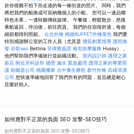
於你很難不拍下你走過的每一條街道的照片。 同時，我們
將把我們的船換成可容納幾個人的小船。 您可以一邊品嚐
特色水果，一邊聆聽傳統旋律。 午餐後，輕鬆散步，然後
乘船返回，停泊後，前往西貢。 我們的住宿很舒適，每個
細節都得到照顧。
台北外燴
精緻BUFFET外燴菜色
我們要
特別感謝辦公室的工作人員（尤其是
撥筋創業指導
護照換
發
谷歌seo
Bettina
菲律賓簽證
南屯按摩服務
Hussy），
他們幫助我們準備旅行並組織活動。
室內設計師
護理之家
新店
附近牙科診所
牆壁 漏水 緊急處理
護理之家的專業照
護
助聽器公司
桃園搬家
台中養生療程
新竹外燴
高雄清潔
公司
您快速準確地回答了我們所有的問題，並且總是耐心
且樂於助人。
如何應對不正當的負面 SEO 攻擊-SEO技巧
如何應對不正當的負面 SEO 攻擊-SEO技巧