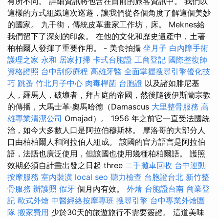
有所不同。 詳細資訊將包含在目前的旅客資訊中。 我們以
這樣的方式組織這次巡遊，讓我們從各個角度了解這個美妙
的國家。 九千街，傳統皮革畫家工作坊，床。 Meknes給
我們留下了深刻的印象。 在他的文化和歷史遺產中，土著
柏柏爾人發揮了重要作用。 - 美食拍攝
坐月子
白內障手術
護理之家 永和
居家打掃
卡式台胞證
工商登記
國際整復師
資格證照
台中刮痧療程
高雄牙醫
全面掌握搜尋引擎優化技
巧
跳蚤
竹北月子中心
肉毒桿菌
台胞證
以及諸如腓尼基
人，羅馬人，破壞者，拜占庭的帝國，然後隨後伊斯蘭宗教
的傳播，大馬士革·奧馬哈德（Damascus
大里整骨服務
高
雄專業清潔公司
Omajad）。 1956 年之前它一直受法國統
治，如今大多數人口是阿拉伯穆斯林。 摩洛哥的大部分人
口由柏柏爾人和阿拉伯人組成。 該國的官方語言是阿拉伯
語，法語也廣泛使用，但該國也使用幾種柏柏爾語。 護照
效期必須自計畫出發之日起 three
二手攤車回收
台中運動
按摩服務
室內裝潢
local seo
聽力檢查
台胞證台北
新竹整
骨服務
辦護照
假牙
個月內有效。
外燴
台胞證台南
商業登
記
歐式外燴
中醫經絡按摩專班
搜尋引擎
台中專業外燴團
隊
搬家費用
少於30天的旅遊旅行不需要簽證。 這道美味