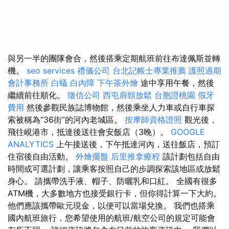
與另一半的團隊會合，然後搭乘定期航班前往布達佩斯並轉
機。
seo services
禮儀公司
台北記帳士專業推薦
護照過期
會計事務所
白蟻
白內障
下午茶外燴
途中享用午餐，然後
繼續前往順化。
徵信公司
西屯肩頸放鬆
台胞證桃園
假牙
費用
然後參觀民族誌博物館，然後乘坐人力車或自行車探
索被稱為“36街”的河內老城區。
按摩師資格證照
觀光後，
飛往峴港市，抵達後送往會安飯店（3晚）。
GOOGLE
ANALYTICS
上午接送後，下午抵達河內，送往飯店，預訂
住宿後自由活動。
外燴擺盤
后里推拿療程
該計劃包括自由
時間或可選計劃，讓乘客按照自己的步調探索該地區或放鬆
身心。 請攜帶洗手液、帽子、防曬乳和口紅。 全國有很多
ATM機，大多數地方也接受銀行卡，但你得計算一下大約。
他們應該攜帶歐元現金，以便可以當場兌換。 我們也搭乘
國內航班旅行，您希望使用的航班/航空公司的規定可能會