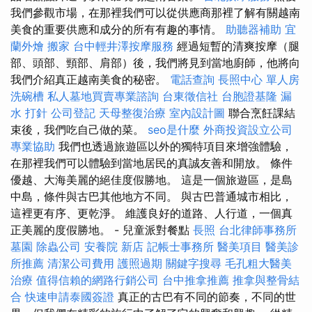
我們參觀市場，在那裡我們可以從供應商那裡了解有關越南
美食的重要供應和成分的所有有趣的事情。
助聽器補助
宜
蘭外燴
搬家
台中輕井澤按摩服務
經過短暫的清爽按摩（腿
部、頭部、頸部、肩部）後，我們將見到當地廚師，他將向
我們介紹真正越南美食的秘密。
電話查詢
長照中心 單人房
洗碗槽
私人墓地買賣專業諮詢
台東徵信社
台胞證基隆
漏
水 打針
公司登記
天母整復治療
室內設計圖
聯合烹飪課結
束後，我們吃自己做的菜。
seo是什麼
外商投資設立公司
專業協助
我們也透過旅遊區以外的獨特項目來增強體驗，
在那裡我們可以體驗到當地居民的真誠友善和開放。 條件
優越、大海美麗的絕佳度假勝地。 這是一個旅遊區，是島
中島，條件與古巴其他地方不同。 與古巴普通城市相比，
這裡更有序、更乾淨。 維護良好的道路、人行道，一個真
正美麗的度假勝地。 - 兒童派對餐點
長照
台北律師事務所
墓園
除蟲公司
安養院 新店
記帳士事務所
醫美項目
醫美診
所推薦
清潔公司費用
護照過期
關鍵字搜尋
毛孔粗大醫美
治療
值得信賴的網路行銷公司
台中推拿推薦
推拿與整骨結
合
快速申請泰國簽證
真正的古巴有不同的節奏，不同的世