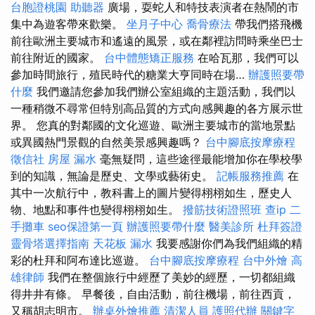
台胞證桃園
助聽器
廣場，耍蛇人和特技表演者在熱鬧的市
集中為遊客帶來歡樂。
坐月子中心
喬骨療法
帶我們搭飛機
前往歐洲主要城市和遙遠的風景，或在鄰裡訪問時乘坐巴士
前往附近的國家。
台中體態矯正服務
在哈瓦那，我們可以
參加時間旅行，殖民時代的糖業大亨同時在場…
辦護照要帶
什麼
我們邀請您參加我們辦公室組織的主題活動，我們以
一種稍微不尋常但特別高品質的方式向感興趣的各方展示世
界。 您真的對鄰國的文化巡遊、歐洲主要城市的當地景點
或異國熱門景觀的自然美景感興趣嗎？
台中腳底按摩療程
徵信社
房屋 漏水
毫無疑問，這些途徑最能增加你在學校學
到的知識，無論是歷史、文學或藝術史。
記帳服務推薦
在
其中一次航行中，教科書上的圖片變得栩栩如生，歷史人
物、地點和事件也變得栩栩如生。
撥筋技術證照班
查ip
二
手攤車
seo保證第一頁
辦護照要帶什麼
醫美診所
杜拜簽證
靈骨塔選擇指南
天花板 漏水
我要感謝你們為我們組織的精
彩的杜拜和阿布達比巡遊。
台中腳底按摩療程
台中外燴
高
雄律師
我們在整個旅行中經歷了美妙的經歷，一切都組織
得井井有條。 早餐後，自由活動，前往機場，前往西貢，
又稱胡志明市。
辦桌外燴推薦
清潔人員
護照代辦
關鍵字