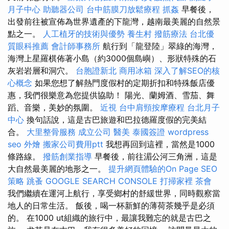
月子中心
助聽器公司
台中筋膜刀放鬆療程
抓姦
早餐後，
出發前往被宣佈為世界遺產的下龍灣，越南最美麗的自然景
點之一。
人工植牙的技術與優勢
養生村
撥筋療法
台北優
質眼科推薦
會計師事務所
航行到「龍登陸」翠綠的海灣，
海灣上星羅棋佈著小島（約3000個島嶼）、形狀特殊的石
灰岩岩層和洞穴。
台胞證新北
商用冰箱
深入了解SEO的核
心概念
如果您想了解熱門度假村的定期折扣和特殊飯店優
惠，我們很樂意為您提供協助！ 陽光、蘭姆酒、雪茄、舞
蹈、音樂，美妙的氛圍。
近視
台中肩頸按摩療程
台北月子
中心
換句話說，這是古巴旅遊和巴拉德羅度假的完美結
合。
大里整骨服務
成立公司
醫美
泰國簽證
wordpress
seo
外燴
搬家公司費用ptt
我想再回到這裡，當然是1000
條路線。
撥筋創業指導
早餐後，前往湄公河三角洲，這是
大自然最美麗的地形之一。
提升網頁體驗的On Page SEO
策略
跳蚤
GOOGLE SEARCH CONSOLE
打掃家裡
茶會
我們繼續在運河上航行，享受鄉村的舒緩世界，同時觀察當
地人的日常生活。 飯後，喝一杯新鮮的薄荷茶幾乎是必須
的。 在1000 ut組織的旅行中，最讓我難忘的就是古巴之