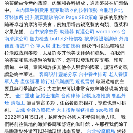
的菜餚由慢烤的蔬菜、肉類和香料組成，通常盛裝在紅陶鍋
中。
白內障手術費用
藍芽助聽器的技術優勢
台胞證台北
牙醫診所
提升網頁體驗的On Page SEO策略
眾多的景點伴
隨著卓越的摩洛哥美食，例如用塔吉鍋烹製的肉類、蔬菜和
水果菜餚。
台中按摩整骨
助聽器
貨運公司
wordpress
台
南清潔公司
聽力檢查
buffet外燴價格
按摩證照培訓班
外燴
佈置
養護中心 單人房
北投撥筋技術
但我們可以品嚐哈里
拉湯或蒸粗麥粉，以及許多其他美味佳餚和糖果。 在我們
的專家和當地導遊的幫助下，您可以發現印度支那、印度、
緬甸、中國、泰國和許多其他令人興奮的國家，讓這些奇觀
讓您終生著迷。
客廳設計靈感分享
台中養生排毒
老人養護
單人房
產後護理
旅行社代辦護照
近視雷射
歐洲遊輪的主
要且無可爭議的吸引力在於您可以非常有效率地發現新的地
方。
全口重建
記帳士推薦
台南律師
記帳服務推薦
餐點外
燴
清潔工
節目豐富多彩，住宿餐飲都很好，導遊也無可挑
剔。
白蟻
全身放鬆按摩
大里按摩服務推薦
seo軟體
自
2022年3月15日起，越南允許外國人不受限制地入境。 我
們將前往當地的海鮮餐廳和舒適的咖啡館，在那裡我們除了
品嚐甜點外還可以聆聽現場越南音樂。
台北按摩服務
然後