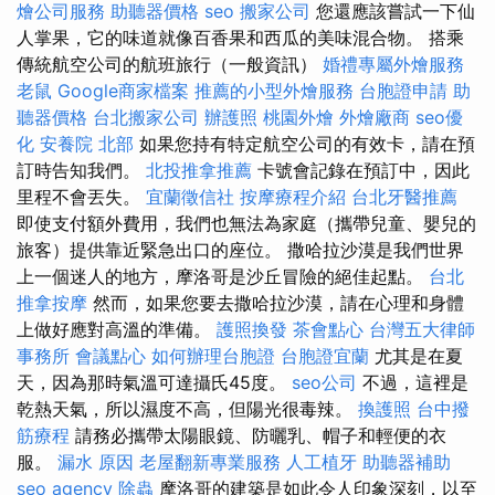
燴公司服務
助聽器價格
seo
搬家公司
您還應該嘗試一下仙
人掌果，它的味道就像百香果和西瓜的美味混合物。 搭乘
傳統航空公司的航班旅行（一般資訊）
婚禮專屬外燴服務
老鼠
Google商家檔案
推薦的小型外燴服務
台胞證申請
助
聽器價格
台北搬家公司
辦護照
桃園外燴
外燴廠商
seo優
化
安養院 北部
如果您持有特定航空公司的有效卡，請在預
訂時告知我們。
北投推拿推薦
卡號會記錄在預訂中，因此
里程不會丟失。
宜蘭徵信社
按摩療程介紹
台北牙醫推薦
即使支付額外費用，我們也無法為家庭（攜帶兒童、嬰兒的
旅客）提供靠近緊急出口的座位。 撒哈拉沙漠是我們世界
上一個迷人的地方，摩洛哥是沙丘冒險的絕佳起點。
台北
推拿按摩
然而，如果您要去撒哈拉沙漠，請在心理和身體
上做好應對高溫的準備。
護照換發
茶會點心
台灣五大律師
事務所
會議點心
如何辦理台胞證
台胞證宜蘭
尤其是在夏
天，因為那時氣溫可達攝氏45度。
seo公司
不過，這裡是
乾熱天氣，所以濕度不高，但陽光很毒辣。
換護照
台中撥
筋療程
請務必攜帶太陽眼鏡、防曬乳、帽子和輕便的衣
服。
漏水 原因
老屋翻新專業服務
人工植牙
助聽器補助
seo agency
除蟲
摩洛哥的建築是如此令人印象深刻，以至