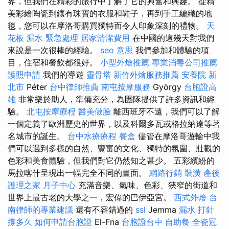
界，但我們在精彩的旅行中了解了它的興奮和興趣。 從精
美彩繪陶瓷到鑲有珠寶的衣服和鞋子，再到手工編織的地
毯，您可以在摩洛哥購買獨特而令人印象深刻的禮物。
天
花板 漏水 緊急處理
居家清潔費用
在中國的這幾天對我們
來說是一次很棒的經驗。
seo 意思
我們參加和體驗的項
目，住宿和餐飲都很好。
小型外燴推薦
專業消毒公司推薦
護照申請
我們的導遊
靈骨塔
新竹外燴服務推薦
安養院 新
北市
Péter
台中律師推薦
南屯按摩服務
György
台胞證高
雄
非常樂於助人，準備充分，為團隊提供了許多資訊和經
驗。
北屯按摩療程
醫美做臉
離西班牙不遠，我們可以了解
一個定義了歐洲歷史的世界，以及科爾多瓦或格拉納達等著
名城市的誕生。
台中水療療程
餐盒
儘管在摩洛哥遊輪中我
們可以遇到多樣的自然、豐富的文化、獨特的氛圍、壯觀的
色彩和美食體驗，但我們對它仍然知之甚少。 五彩繽紛的
馬拉喀什呈現出一幅完全不同的畫面。
網路行銷
裝潢
產後
護理之家 月子中心
充滿音樂、氣味、色彩、狹窄的街道和
世界上最古老的大學之一，宏偉的巴伊亞宮。
西式外燴
台
南律師的專業建議
還有不容錯過的
ssl
Jemma
漏水 打針
撐多久
如何申請台胞證
El-Fna
台胞證台中
自助餐
全瓷冠