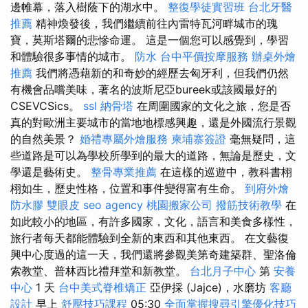
邊帷幕，落入樹蔭下的湖水中。
整復學徒實習班
台北牙醫
推薦
精神煥發後，我們繼續前往內雷特瓦河畔城市的瑰
寶，莫斯塔爾的悲慘命運。 這是一個您可以感覺到，學習
和體驗很多事情的城市。
防水
台中平價按摩服務
辦桌外燴
推薦
我們將憑藉新的和奇妙的經歷去匈牙利，但我們仍然
有機會品嚐美味，著名的波斯尼亞bureek或該國最好的
CSEVCSics。
ssl
納骨塔
在周圍國家的文化之旅，您是否
真的對歐洲主要城市的當地地標感興趣，還是外國流行景觀
的自然美景？
婚禮專屬外燴服務
柬埔寨簽證
毫無疑問，這
些道路是可以為學校所學到的最大的道路，無論是歷史，文
學還是藝術史。
整骨專業推薦
在這樣的巡遊中，教科書栩
栩如生，歷史性格，位置和事件變得富有生命。
到府外燴
防水膠
雙眼皮
seo agency
桃園搬家公司
撥筋技術教學
在
如此較小的地區，有許多國家，文化，語言和美食多樣性，
旅行者每天都能體驗到全新的東西和其他東西。 在文藝復
興中心度過的這一天，我們還將參觀美第奇建築群、聖洛倫
索教堂、普林西比禮拜堂和新教堂。
台北月子中心
第
安養
中心
1 天
台中美式脊椎矯正
亞伊採 (Jajce)，水磨坊
客廳
設計
早上
舒壓技巧課程
05:30
全面掌握搜尋引擎優化技巧