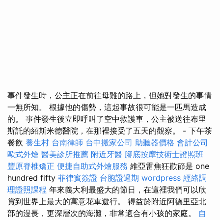
事件發生時，公主正在前往母雞的路上，但她對發生的事情
一無所知。 根據他的傷勢，這起事故很可能是一匹馬造成
的。 事件發生後立即呼叫了空中救護車，公主被送往布里
斯託的紹斯米德醫院，在那裡接受了五天的觀察。 - 下午茶
餐飲
養生村
台南律師
台中搬家公司
助聽器價格
會計公司
歐式外燴
醫美診所推薦
附近牙醫
腳底按摩技術士證照班
豐原脊椎矯正
便捷自助式外燴服務
維亞雷焦狂歡節是 one
hundred fifty
菲律賓簽證
台胞證過期
wordpress
經絡調
理證照課程
年來義大利最盛大的節日，在這裡我們可以欣
賞到世界上最大的寓意花車遊行。 得益於附近阿德里亞北
部的漫長，更深層次的海灘，非常適合有小孩的家庭。
自