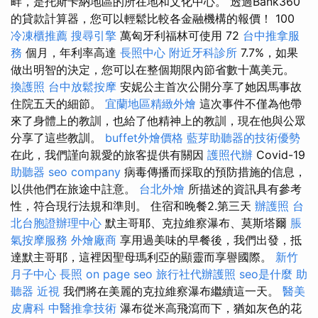
畔，是托斯卡納地區的所在地和文化中心。 透過Bank360
的貸款計算器，您可以輕鬆比較各金融機構的報價！ 100
冷凍櫃推薦
搜尋引擎
萬匈牙利福林可使用 72
台中推拿服
務
個月，年利率高達
長照中心
附近牙科診所
7.7%，如果
做出明智的決定，您可以在整個期限內節省數十萬美元。
換護照
台中放鬆按摩
安妮公主首次公開分享了她因馬事故
住院五天的細節。
宜蘭地區精緻外燴
這次事件不僅為他帶
來了身體上的教訓，也給了他精神上的教訓，現在他與公眾
分享了這些教訓。
buffet外燴價格
藍芽助聽器的技術優勢
在此，我們謹向親愛的旅客提供有關因
護照代辦
Covid-19
助聽器
seo company
病毒傳播而採取的預防措施的信息，
以供他們在旅途中註意。
台北外燴
所描述的資訊具有參考
性，符合現行法規和準則。 住宿和晚餐2.第三天
辦護照
台
北台胞證辦理中心
默主哥耶、克拉維察瀑布、莫斯塔爾
脹
氣按摩服務
外燴廠商
享用過美味的早餐後，我們出發，抵
達默主哥耶，這裡因聖母瑪利亞的顯靈而享譽國際。
新竹
月子中心
長照
on page seo
旅行社代辦護照
seo是什麼
助
聽器
近視
我們將在美麗的克拉維察瀑布繼續這一天。
醫美
皮膚科
中醫推拿技術
瀑布從米高飛瀉而下，猶如灰色的花