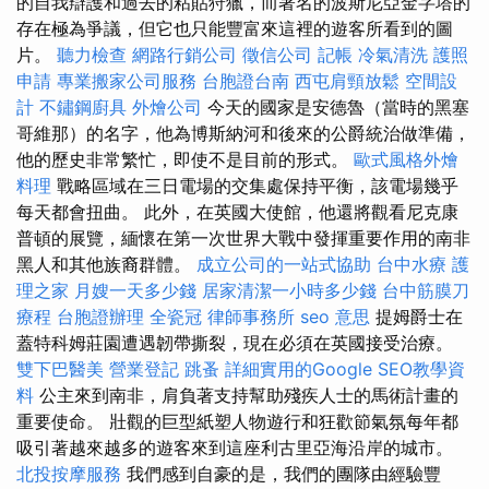
的自我辯護和過去的粘貼狩獵，而著名的波斯尼亞金字塔的
存在極為爭議，但它也只能豐富來這裡的遊客所看到的圖
片。
聽力檢查
網路行銷公司
徵信公司
記帳
冷氣清洗
護照
申請
專業搬家公司服務
台胞證台南
西屯肩頸放鬆
空間設
計
不鏽鋼廚具
外燴公司
今天的國家是安德魯（當時的黑塞
哥維那）的名字，他為博斯納河和後來的公爵統治做準備，
他的歷史非常繁忙，即使不是目前的形式。
歐式風格外燴
料理
戰略區域在三日電場的交集處保持平衡，該電場幾乎
每天都會扭曲。 此外，在英國大使館，他還將觀看尼克康
普頓的展覽，緬懷在第一次世界大戰中發揮重要作用的南非
黑人和其他族裔群體。
成立公司的一站式協助
台中水療
護
理之家
月嫂一天多少錢
居家清潔一小時多少錢
台中筋膜刀
療程
台胞證辦理
全瓷冠
律師事務所
seo 意思
提姆爵士在
蓋特科姆莊園遭遇韌帶撕裂，現在必須在英國接受治療。
雙下巴醫美
營業登記
跳蚤
詳細實用的Google SEO教學資
料
公主來到南非，肩負著支持幫助殘疾人士的馬術計畫的
重要使命。 壯觀的巨型紙塑人物遊行和狂歡節氣氛每年都
吸引著越來越多的遊客來到這座利古里亞海沿岸的城市。
北投按摩服務
我們感到自豪的是，我們的團隊由經驗豐