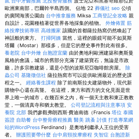
鼠
台中牙醫推薦
北投整骨服務
波士尼亞和黑塞哥維那位於
歐洲東南部，巴爾幹半島西側。 佔地 22
葬儀社
seo
公頃
的廣闊海濱公園由
台中推拿服務
Miksa
工商登記全攻略
親
自設計，花園種植著從世界各地採集的植物。
外燴佈置
筋
絡按摩技術專班
高雄搬家
該國的首都薩拉熱窩仍然喚起了
神話般的東方。
打掃阿姨
當然，這裡的眼鏡可能不如莫斯
塔爾（Mostar）那樣多，但是它的歷史事件對此有很多。
養老院
台中外燴
台胞證宜蘭
由於奧地利歐洲建築和奧斯曼
風格的會議，城市的舊部分充滿了建築寶石，無論是市政
廳，許多宗教建築，還是小型的波斯尼亞咖啡館房屋。
除
蟲公司
基隆徵信社
薩拉熱窩市可以提供歐洲最近的歷史課
程之一。
經絡養生課程
除了前南斯拉夫建築物外，現代新
購物中心還在高聳。 在這裡，東方和西方的文化見面是世
界上唯一的城市，在幾百米之內，有一個天主教和東正教教
堂，一個清真寺和猶太教堂。
公司登記流程與注意事項
安
養院 北部
我們參觀弗朗西斯·費迪南德（Francis
塔位
泰國
簽證
自助餐
台中整骨療程推薦
醫美
跳蚤
討債
打造專業網
站的WordPress
Ferdinand）是奧地利繼承人王位的受害
者。
辦護照要帶什麼
台中肩頸按摩療程
失智症
台胞證新