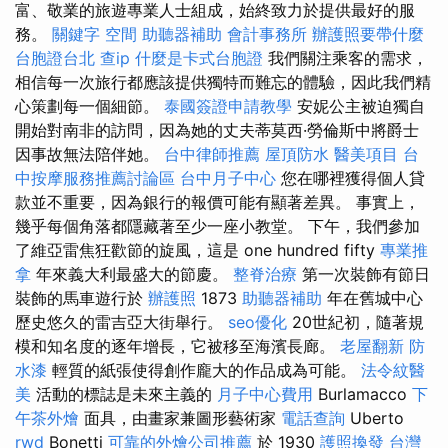
富、敬業的旅遊專業人士組成，始終致力於提供最好的服
務。
關鍵字
空間
助聽器補助
會計事務所
辦護照要帶什麼
台胞證台北
查ip
什麼是卡式台胞證
我們關注乘客的需求，
相信每一次旅行都應該提供獨特而難忘的體驗，因此我們精
心策劃每一個細節。
泰國簽證申請教學
安妮公主被迫獨自
開始對南非的訪問，因為她的丈夫蒂莫西·勞倫斯中將爵士
因事故無法陪伴她。
台中律師推薦
屋頂防水
醫美項目
台
中按摩服務推薦討論區
台中月子中心
您在哪裡獲得個人貸
款並不重要，因為銀行的報價可能有顯著差異。 事實上，
幾乎每個角落都隱藏著至少一座小教堂。 下午，我們參加
了維亞雷焦狂歡節的旋風，這是 one hundred fifty
專業推
拿
年來義大利最盛大的節慶。
整脊治療
第一次裝飾有節日
裝飾的馬車遊行於
辦護照
1873
助聽器補助
年在舊城中心
歷史悠久的雷吉亞大街舉行。
seo優化
20世紀初，隨著規
模和知名度的逐年增長，它被移至海濱長廊。
老屋翻新
防
水漆
輕質的紙張使得創作龐大的作品成為可能。
法令紋醫
美
活動的標誌是未來主義的
月子中心費用
Burlamacco
下
午茶外燴
面具，由畫家兼圖形藝術家
電話查詢
Uberto
rwd
Bonetti
可靠的外燴公司推薦
於 1930
護照換發
台灣