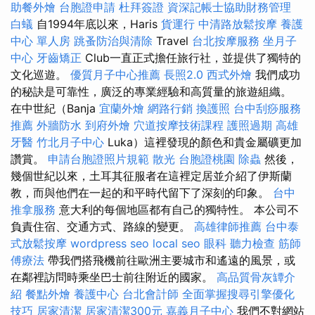
助餐外燴
台胞證申請
杜拜簽證
資深記帳士協助財務管理
白蟻
自1994年底以來，Haris
貨運行
中清路放鬆按摩
養護
中心 單人房
跳蚤防治與清除
Travel
台北按摩服務
坐月子
中心
牙齒矯正
Club一直正式擔任旅行社，並提供了獨特的
文化巡遊。
優質月子中心推薦
長照2.0
西式外燴
我們成功
的秘訣是可靠性，廣泛的專業經驗和高質量的旅遊組織。
在中世紀（Banja
宜蘭外燴
網路行銷
換護照
台中刮痧服務
推薦
外牆防水
到府外燴
穴道按摩技術課程
護照過期
高雄
牙醫
竹北月子中心
Luka）這裡發現的顏色和貴金屬礦更加
讚賞。
申請台胞證照片規範
散光
台胞證桃園
除蟲
然後，
幾個世紀以來，土耳其征服者在這裡定居並介紹了伊斯蘭
教，而與他們在一起的和平時代留下了深刻的印象。
台中
推拿服務
意大利的每個地區都有自己的獨特性。 本公司不
負責住宿、交通方式、路線的變更。
高雄律師推薦
台中泰
式放鬆按摩
wordpress seo
local seo
眼科
聽力檢查
筋師
傅療法
帶我們搭飛機前往歐洲主要城市和遙遠的風景，或
在鄰裡訪問時乘坐巴士前往附近的國家。
高品質骨灰罈介
紹
餐點外燴
養護中心
台北會計師
全面掌握搜尋引擎優化
技巧
居家清潔
居家清潔300元
嘉義月子中心
我們不對網站