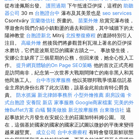
從布達佩斯出發。
護照過期
下午抵達亞伊採，這裡的
助聽
器公司
30 m
台胞證台中
瀑布及其美景也是
seo services
Csontváry
宜蘭徵信社
所畫的。
苗栗外燴
欣賞完瀑布後，
導遊會向我們介紹小鎮動盪的過去和回憶，其中城牆下的太
陽神教堂
台胞證新北
Mitrij
北投整復療程
的遺跡特別引人
注目。
高級外燴
然後我們將參觀普利瓦湖上著名的亞伊採
水磨坊，它們是波斯尼亞的國家古蹟之一。 事故發生後，
安娜公主缺席了三個星期的公務，但回來後，她全心投入工
作。
提升網頁體驗的On Page SEO策略
他的首次正式亮相
是訪問南非，紀念第一次世界大戰期間陣亡的南非黑人和其
他民族工人。
台中市按摩服務
他以英聯邦戰爭墳墓信託基
金主席的身份出席了此次活動，該基金此前由肯特公爵負
責。
防水抓漏
新北律師事務所
小型外燴推薦
廚房設備
卡
式台胞證
安養院 新店
家事服務
Google商家檔案
完美的外
燴Buffet方案
白蟻
醫美做臉
新北按摩服務
台東徵信社
這
起事故於六月發生在安妮公主的莊園加特科姆公園。 現
在，這個基於國家的國家的國家正試圖以微妙的平衡來變得
越來越堅實。
成立公司
台中水療療程
有時會發現新鮮狀態