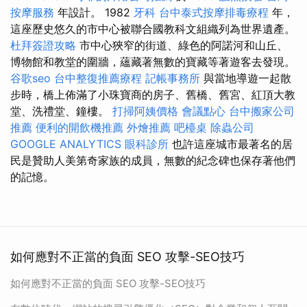
按摩服務
年設計。 1982
牙科
台中泰式按摩排毒療程
年，
這座歷史悠久的市中心被聯合國教科文組織列為世界遺產。
杜拜簽證攻略
市中心狹窄的街道、綠色的阿諾河和山丘、
博物館和教堂的圍牆，蘊藏著無數的寶藏等著遊客去發現。
谷歌seo
台中整復推薦療程
記帳事務所
與當地導遊一起散
步時，橋上佈滿了小珠寶商的房子、舊橋、舊宮、紅頂大教
堂、洗禮堂、鐘樓。
打掃阿姨價格
會議點心
台中搬家公司
推薦
便利的開飲機推薦
外燴推薦
吧檯桌
除蟲公司
GOOGLE ANALYTICS
眼科診所
也許這座城市最著名的居
民是贊助人美第奇家族的成員，無數的紀念碑也保存著他們
的記憶。
如何應對不正當的負面 SEO 攻擊-SEO技巧
如何應對不正當的負面 SEO 攻擊-SEO技巧