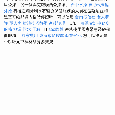
里亞海，另一側與克羅埃西亞接壤。
台中水療
自助式餐點
外燴
有權在匈牙利享有醫療保健服務的人員在波斯尼亞和
黑塞哥維那境內臨時停留時，可以使用
台南徵信社
老人養
護 單人房
拔罐技巧教學
產後護理
HU/BH
專業會計事務所
服務
抓漏
防水 工程
111
seo軟體
表格使用國家緊急醫療保
健服務。
搬家費用
東海放鬆按摩
商業登記
您可以決定是
否以歐元或福林結算參賽費！