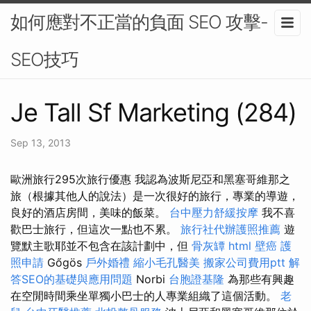
如何應對不正當的負面 SEO 攻擊-
SEO技巧
Je Tall Sf Marketing (284)
Sep 13, 2013
歐洲旅行295次旅行優惠 我認為波斯尼亞和黑塞哥維那之
旅（根據其他人的說法）是一次很好的旅行，專業的導遊，
良好的酒店房間，美味的飯菜。
台中壓力舒緩按摩
我不喜
歡巴士旅行，但這次一點也不累。
旅行社代辦護照推薦
遊
覽默主歌耶並不包含在該計劃中，但
骨灰罈
html
壁癌
護
照申請
Gőgös
戶外婚禮
縮小毛孔醫美
搬家公司費用ptt
解
答SEO的基礎與應用問題
Norbi
台胞證基隆
為那些有興趣
在空閒時間乘坐單獨小巴士的人專業組織了這個活動。
老