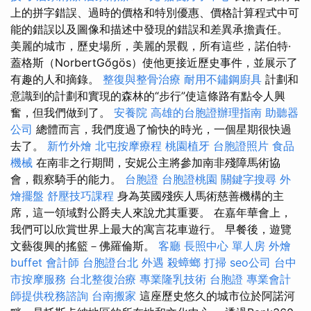
上的拼字錯誤、過時的價格和特別優惠、價格計算程式中可
能的錯誤以及圖像和描述中發現的錯誤和差異承擔責任。
美麗的城市，歷史場所，美麗的景觀，所有這些，諾伯特·
蓋格斯（NorbertGőgös）使他更接近歷史事件，並展示了
有趣的人和摘錄。
整復與整骨治療
耐用不鏽鋼廚具
計劃和
意識到的計劃和實現的森林的“步行”使這條路有點令人興
奮，但我們做到了。
安養院
高雄的台胞證辦理指南
助聽器
公司
總體而言，我們度過了愉快的時光，一個星期很快過
去了。
新竹外燴
北屯按摩療程
桃園植牙
台胞證照片
食品
機械
在南非之行期間，安妮公主將參加南非殘障馬術協
會，觀察騎手的能力。
台胞證
台胞證桃園
關鍵字搜尋
外
燴擺盤
舒壓技巧課程
身為英國殘疾人馬術慈善機構的主
席，這一領域對公爵夫人來說尤其重要。 在嘉年華會上，
我們可以欣賞世界上最大的寓言花車遊行。 早餐後，遊覽
文藝復興的搖籃－佛羅倫斯。
客廳
長照中心 單人房
外燴
buffet
會計師
台胞證台北
外遇
殺蟑螂
打掃
seo公司
台中
市按摩服務
台北整復治療
專業隆乳技術
台胞證
專業會計
師提供稅務諮詢
台南搬家
這座歷史悠久的城市位於阿諾河