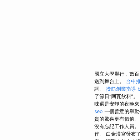
國立大學舉行，數
送到舞台上。
台中
詞。
撥筋創業指導
了節日“阿瓦飲料”。
味還是安靜的夜晚來
seo
一個善意的舉動
貴的驚喜更有價值。
沒有忘記工作人員。
作。 白金漢宮發布