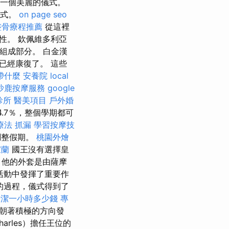
一個美麗的儀式。
儀式。
on page seo
整骨療程推薦
從這裡
性。 欽佩維多利亞
組成部分。 白金漢
已經康復了。 這些
帶什麼
安養院
local
沙鹿按摩服務
google
診所
醫美項目
戶外婚
4.7％，整個學期都可
療法
抓漏
學習按摩技
調整假期。
桃園外燴
宜蘭
國王沒有選擇皇
，他的外套是由薩摩
活動中發揮了重要作
的過程，儀式得到了
清潔一小時多少錢
專
療朝著積極的方向發
arles）擔任王位的