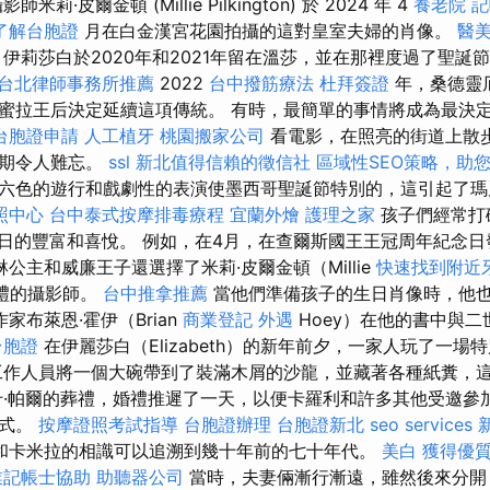
莉·皮爾金頓 (Millie Pilkington) 於 2024 年 4
養老院
記
了解台胞證
月在白金漢宮花園拍攝的這對皇室夫婦的肖像。
醫
伊莉莎白於2020年和2021年留在溫莎，並在那裡度過了聖誕
台北律師事務所推薦
2022
台中撥筋療法
杜拜簽證
年，桑德靈
蜜拉王后決定延續這項傳統。 有時，最簡單的事情將成為最決
台胞證申請
人工植牙
桃園搬家公司
看電影，在照亮的街道上散
假期令人難忘。
ssl
新北值得信賴的徵信社
區域性SEO策略，助
六色的遊行和戲劇性的表演使墨西哥聖誕節特別的，這引起了瑪
照中心
台中泰式按摩排毒療程
宜蘭外燴
護理之家
孩子們經常打
徵著節日的豐富和喜悅。 例如，在4月，在查爾斯國王王冠周年紀念
公主和威廉王子還選擇了米莉·皮爾金頓（Millie
快速找到附近
為婚禮的攝影師。
台中推拿推薦
當他們準備孩子的生日肖像時，他
家布萊恩·霍伊（Brian
商業登記
外遇
Hoey）在他的書中與
台胞證
在伊麗莎白（Elizabeth）的新年前夕，一家人玩了一場
工作人員將一個大碗帶到了裝滿木屑的沙龍，並藏著各種紙糞，
什·帕爾的葬禮，婚禮推遲了一天，以便卡羅利和許多其他受邀參
儀式。
按摩證照考試指導
台胞證辦理
台胞證新北
seo services
和卡米拉的相識可以追溯到幾十年前的七十年代。
美白
獲得優質
業記帳士協助
助聽器公司
當時，夫妻倆漸行漸遠，雖然後來分開