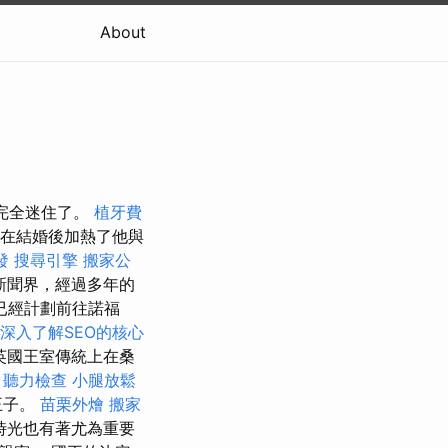
About
史完全迷住了。
植牙費
s）在結婚後加熱了他與
發
搜尋引擎
搬家公
新聞界，經過多年的
已經計劃前往諾福
深入了解SEO的核心
英國王室傳統上在桑
。
聽力檢查
小腿放鬆
王子。
苗栗外燴
搬家
時光也有著尤為重要