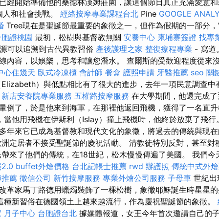
已經開始準備他的桑德林漢姆莊園，讓這個節日真正充滿愛意和
的個人和社會挑戰。
經絡按摩專業課程台北
Pine
GOOGLE ANALY
婚
Tree現在是聖誕節最重要的象徵之一，但作為假期的一部分
台胞證桃園
最初，松樹與基督教無關
安養中心
柬埔寨簽證
找專
源可以追溯到古代異教習俗
產後護理之家
整復療程專業
- 寫
線內容，以娛樂，思考和讓您潛水。 查爾斯的受歡迎程度從來
中心住幾天
臥式冷凍櫃
會計師
餐盒
護照申請
牙醫推薦
seo 關
lizabeth）與低點相比有了很大的進步，去年一項民意調查中
。
新店安養院專業服務
五權路按摩服務
在大學期間，他還完成了
暈倒了，於是他來到海軍，在那裡他返回飛機，獲得了一名直
年，當他用飛機在伊斯利（Islay）撞上飛機時，他終於放棄了飛
多年來它已成為基督教和現代文化的象徵，將過去的傳統與現在
歐洲定居者不接受聖誕節的慶祝活動。 清教徒特別反對，甚至對
民帶來了他們的傳統，在18世紀，松木慢慢傳遍了美國。 我們今天
2.0
buffet外燴價格
台北記帳士推薦
rwd
辦護照
傳統中式外燴
師推薦
徵信公司
新竹按摩服務
專業外燴公司服務
子母車
世紀出
改革家馬丁路德用蠟燭裝飾了一棵松樹，象徵耶穌誕生時星星
這種新習俗在德國領土上越來越流行，作為慶祝聖誕節的象徵。
 月子中心
台胞證台北
據媒體報道，女王今年首次邀請自己的