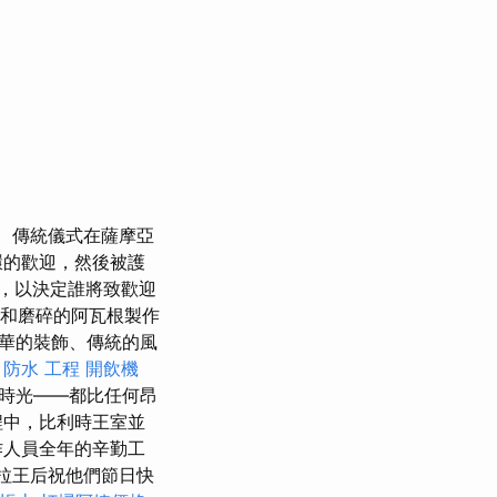
傳統儀式在薩摩亞
環的歡迎，然後被護
，以決定誰將致歡迎
和磨碎的阿瓦根製作
華的裝飾、傳統的風
。
防水 工程
開飲機
時光——都比任何昂
程中，比利時王室並
作人員全年的辛勤工
米拉王后祝他們節日快