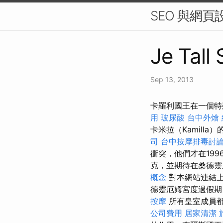
SEO 與網頁
Je Tall 
Sep 13, 2013
卡羅利國王在一個特
用
玻尿酸
台中外燴
卡米拉（Kamill
司
台中按摩排毒討
衝突，他們才在19
克，並期待在桑德靈
概念
對本網站連結
德靈厄姆宮度過假期
按摩
所有皇室成員
公司費用
居家清潔