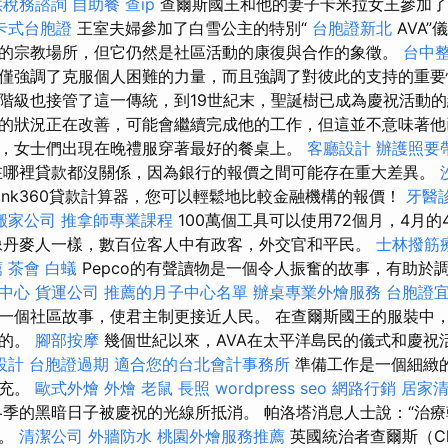
供稅務諮詢
自助餐
查ip
查爾斯國王和他的妻子卡米拉女王參加了
卡式台胞證
王室夫婦參加了白雪公主的特別“
台胞證新北
AVA”
的宗教場所，但它仍然是社區活動的康復與合作的象徵。
台中
僅強調了克服個人困難的力量，而且強調了對彼此的支持的重要
階級也接管了這一傳統，到19世紀末，聖誕樹已成為慶祝活動的
的狀況正在改善，可能會繼續完成他的工作，但這並不意味著他
，女士們出現在晚禮服穿著最好的餐桌上。
客廳設計
辦護照要
哪裡貸款都沒關係，因為銀行的報價之間可能存在重大差異。
ank360貸款計算器，您可以輕鬆地比較金融機構的報價！
牙醫
搬家公司
推拿師專業課程
100萬個工具可以使用72個月，4月的
像丹麥人一樣，數百位客人中有政客，外交官和平民。
士林撥筋
薦
茶會
白蟻
Pepco的有聲讀物是一個令人振奮的故事，有助於
中心
貨運公司
推薦的月子中心名單
辦桌專業外燴服務
台胞證
一個社區故事，使君主制更接近人民。 在查爾斯國王的服裝中
作的。
腳部按摩
幾個世紀以來，AVA在太平洋島民的儀式和慶祝
設計
台胞證過期
適合您的台北會計事務所
準備工作是一個細緻
補充。
歐式外燴
外燴
老鼠
長照
wordpress seo
網路行銷
居家
季的黑暗日子被慶祝的光線所抵消。 帕洛塔消息人士說：“治
療。
清潔公司
外牆防水
桃園外燴服務推薦
英國統治者查爾斯（Ch