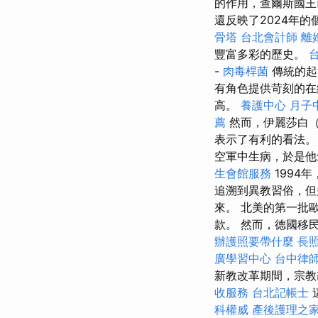
的作用，查爾斯國王
還反映了2024年
骨塔
台北會計師
離
豐富多彩的歷史。
-
肉毒桿菌
傳統的起
有角色提供苛刻的在
高。
養護中心
月子
薦
然而，伊麗莎白（E
表示了有利的看法
空軍中生病，於是他
生會館服務
1994
追溯到異教習俗，但
來。 北美的第一批
款。 然而，德國移
辦護照要帶什麼
長照
廣學習中心
台中律
新教改革期間，宗教
收服務
台北記帳士
科權威
產後護理之家