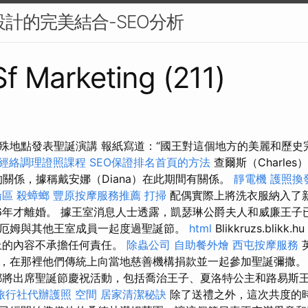
設計的完美結合-SEO分析
Sf Marketing (211)
殊地點發表聖誕演講 報紙寫道：“國王對這個地方的美麗和歷
經絡調理證照課程
SEO保證排名首頁的方法
查爾斯（Charle
a）的關係，據稱戴安娜（Diana）在此期間有關係。
靜電機
護照換
論區
殺蟑螂
豐原按摩服務推薦
打掃
配偶實際上將洗衣服納入了
96年才離婚。 據王室消息人士透露，凱瑟琳公爵夫人和威廉王子
厄姆與其他王室成員一起度過聖誕節。
html
Blikkruzs.blikk.hu
上的內容不承擔任何責任。
除蟲公司
自助餐外燴
西屯按摩服務
，在那裡他們傳統上向當地慈善機構捐款並一起參加聖誕彌撒
都將出席聖誕節慶祝活動，包括喬治王子、夏洛特公主和路易斯
旅行社代辦護照
空間
居家清潔秘訣
除了送禮之外，這次共度的