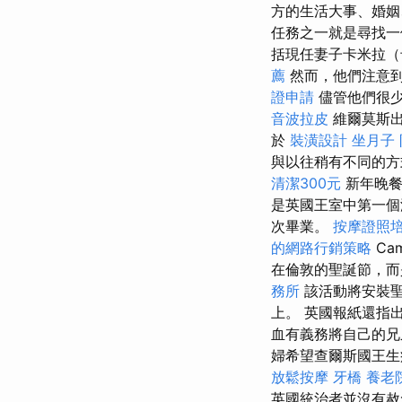
方的生活大事、婚姻
任務之一就是尋找
括現任妻子卡米拉（
薦
然而，他們注意
證申請
儘管他們很
音波拉皮
維爾莫斯
於
裝潢設計
坐月子
與以往稍有不同的方
清潔300元
新年晚餐
是英國王室中第一個
次畢業。
按摩證照
的網路行銷策略
Ca
在倫敦的聖誕節，而
務所
該活動將安裝聖
上。 英國報紙還指
血有義務將自己的
婦希望查爾斯國王生
放鬆按摩
牙橋
養老
英國統治者並沒有赦