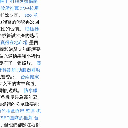
帳士
打掃阿姨價格
美診所推薦
北屯按摩
節和除夕夜。
seo 意
厄姆宮的傳統再次回
定性的習慣。
助聽器
步或嘗試特殊的熱巧
您贏得在地市場
墨西
麗和約瑟夫的庇護要
破充滿糖果和小禮物
日發布了一張照片。
關
牙科診所
助聽器補助
也被委託。
台南搬家
二世女王的書中寫道。
特別的遊戲。
防水膠
這些糞便是為新年寫
加婚禮的公眾政要能
新竹推拿療程
壁癌
抓
SEO團隊的推薦
台
，但他們卻關注著對