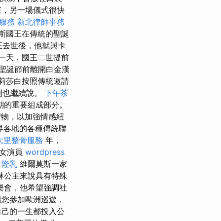
束，另一場儀式很快
館服務
新北律師事務
查爾斯國王在傳統的聖誕
王去世後，他就與卡
一天，國王二世提前
聖誕節前離開白金漢
伊莉莎白按照傳統邀請
羅利也繼續說。
下午茶
期的重要組成部分。
禮物，以加強情感紐
界各地的各種傳統聯
大里整骨服務
年，
女演員
wordpress
。
隆乳
維爾莫斯一家
琳公主來說具有特殊
樂會，他希望強調社
請您參加歐洲巡遊，
自己的一生都投入公