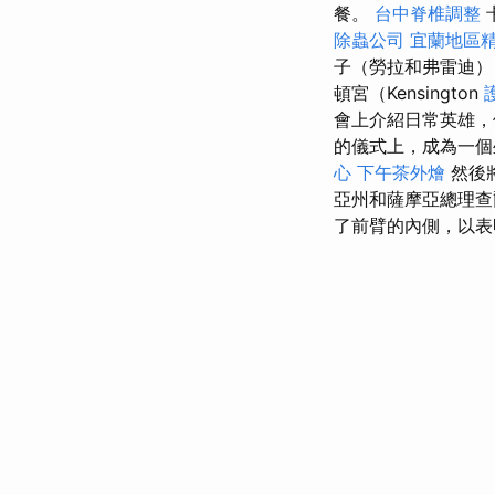
餐。
台中脊椎調整
除蟲公司
宜蘭地區
子（勞拉和弗雷迪）
頓宮（Kensington
會上介紹日常英雄，
的儀式上，成為一個
心
下午茶外燴
然後
亞州和薩摩亞總理查
了前臂的內側，以表