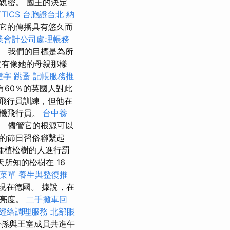
親密。 國王的決定
TICS
台胞證台北
納
，它的傳播具有悠久而
業會計公司處理帳務
道。 我們的目標是為所
沒有像她的母親那樣
鍵字
跳蚤
記帳服務推
有60％的英國人對此
飛行員訓練，但他在
升機飛行員。
台中養
行。 儘管它的根源可以
的節日習俗聯繫起
種植松樹的人進行罰
所知的松樹在 16
菜單
養生與整復推
現在德國。 據說，在
的亮度。
二手攤車回
經絡調理服務
北部眼
子孫與王室成員共進午