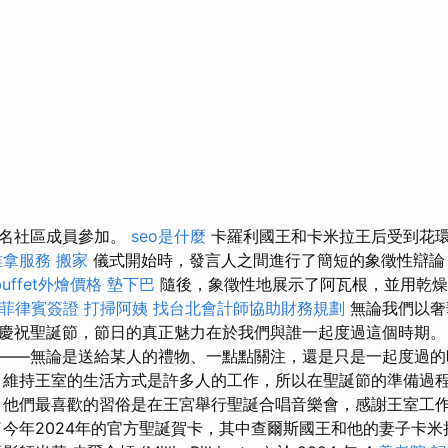
百名社區成員參加。
seo是什麼
卡羅利國王和卡米拉王后受到花
推拿服務
搬家
儀式開始時，發言人之間進行了簡短的象徵性辯論
buffet外燴價格
墊下巴
隨後，象徵性地展示了阿瓦根，並用乾燥
菲律賓簽證
打掃阿姨
找台北會計師協助財務規劃
無論我們以奢
慶祝聖誕節，節日的真正魅力在於我們與誰一起度過這個時期
——無論是送給某人的禮物、一點點關注，還是只是一起度過的
 維持王室的生活方式是許多人的工作，所以在聖誕節的準備過
 他們最喜歡的習俗是在王宮舉行聖誕合唱音樂會，感謝王室工
了今年2024年的官方聖誕賀卡，其中查爾斯國王和他的妻子卡