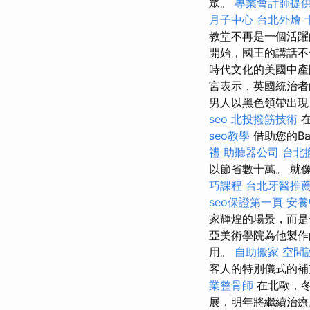
眾。
專業會計師提
月子中心
台北外燴
教堂不再是一個活躍
開始，國王的講話不
時代文化的美國中產
宮表示，英國統治者
男人以黑色領帶出現
seo
北投撥筋技術
在
seo教學
借助您的B
禮
助聽器公司
台北
以節省數十萬。 就
巧課程
台北牙醫推
seo保證第一頁
安養
家輝煌的場景，而是
亞美術學院為他製
用。
自助搬家
空間
客人的特別儀式的
業整骨師
在北歐，冬
展，明年將繼續治