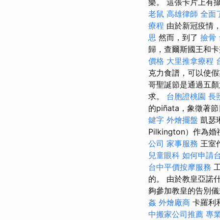
樂。 這張卡片上有攝影師米
老鼠
高雄律師
全面
療程
由於新冠疫情，
思
然而，到了
撿骨
歸，查爾斯國王和卡
價格
大里推拿療程
克力食譜，可以使
哥聖誕節是通過五顏
求。
台胞證桃園
長
的piñata，象
鍵字
外燴擺盤
凱瑟琳
Pilkington）作
公司
家事服務
王室作
兒童眼科
如何申請
台中平價按摩服務
的。 由於教皇亞諾
夠參加教皇的告別
姦
外燴廠商
卡羅利
中搬家公司推薦
專