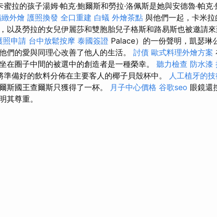
卡蜜拉的孩子湯姆·帕克·鮑爾斯和勞拉·洛佩斯是她與安德魯·帕克
精緻外燴
護照換發
全口重建
白蟻
外燴茶點
與他們一起，卡米拉
，以及勞拉的女兒伊麗莎和雙胞胎兒子格斯和路易斯也被邀請來
護照申請
台中放鬆按摩
泰國簽證
Palace）的一份聲明，凱瑟
他們的愛與同理心改善了他人的生活。
討債
歐式料理外燴方案
坐在圈子中間的被選中的創造者是一種榮幸。
聽力檢查
防水漆
將準備好的飲料分佈在主要客人的椰子貝殼杯中。
人工植牙的技
爾斯國王查爾斯只獲得了一杯。
月子中心價格
谷歌seo
眼鏡還
明其尊重。