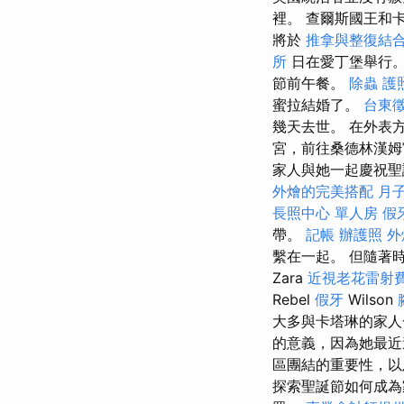
裡。 查爾斯國王和
將於
推拿與整復結
所
日在愛丁堡舉行
節前午餐。
除蟲
護
蜜拉結婚了。
台東
幾天去世。 在外表
宮，前往桑德林漢
家人與她一起慶祝聖
外燴的完美搭配
月
長照中心 單人房
假
帶。
記帳
辦護照
外
繫在一起。 但隨著
Zara
近視老花雷射
Rebel
假牙
Wilson
大多與卡塔琳的家
的意義，因為她最近
區團結的重要性，以
探索聖誕節如何成