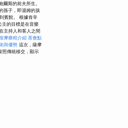
·鮑爾斯的前夫所生。
的孫子，即湯姆的孩
到賓館。 根據肯辛
琳公主的目標是在音樂
在主持人和客人之間
按摩療程介紹
茶會點
術與優勢
這次，薩摩
按照傳統移交，顯示