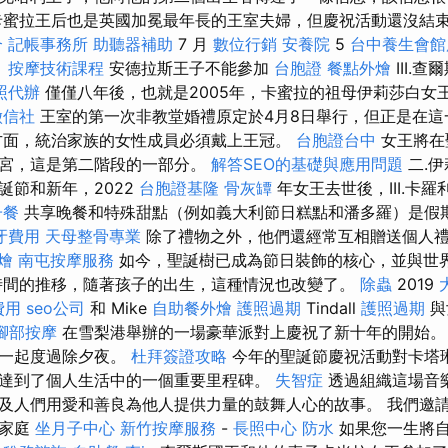
卡蜜拉王后也是英國加冕最年長的王室夫婦，但慶祝活動還沒結
合
記帳事務所
助聽器補助
7 月
數位行銷
安養院
5
台中養生會
。
按摩技術課程
安德拉斯王子不能參加
台胞證
餐點外燴
III.
照代辦
僅僅八年後，也就是2005年，卡蜜拉的祖母伊莉莎白女
徵信社
王室的第一次非教堂婚禮原定於4月8日舉行，但正是在這
方面，統治家族的女性成員必須戴上王冠。
台胞證台中
女王將在
姆宮，這是第二階段的一部分。
解答SEO的基礎與應用問題
二.
誕節和新年，2022
台胞證基隆
骨灰罈
年女王去世後，III.卡
子餐
共享晚餐和特殊甜點（例如義大利節日糕點和潘多羅）是假
牙費用
天母整骨專業
除了禮物之外，他們還經常互相贈送個人
燴
南屯按摩服務
如今，聖誕樹已成為節日裝飾的核心，並與世
時間的推移，隨著孩子的出生，這種情況也改變了。
除蟲
2019
費用
seo公司
和 Mike
自助餐外燴
護照過期
Tindall
護照過期
與
腳部按摩
在雪梨港舉辦的一場豪華派對上慶祝了新十年的開始
人一起度過除夕夜。
杜拜簽證攻略
今年的聖誕節慶祝活動對卡塔
達到了個人生活中的一個重要里程碑。
失智症
透過組織這場音
及人們用愛和善良為他人提供力量的鼓舞人心的故事。 我們邀
為家庭
坐月子中心
新竹按摩服務
-
長照中心
防水
如果您一生將