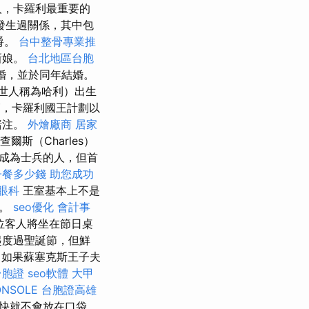
人，卡羅利最重要的
發生過關係，其中包
爵。
台中整骨專業推
新娘。
台北地區台胞
婚，並於同年結婚。
世人稱為哈利）出生
節，卡羅利國王計劃以
賭注。
外燴廠商
居家
查爾斯（Charles）
成為士兵的人，但首
子餐多少錢
助您成功
眼科
王室基本上不是
前。
seo優化
會計事
位客人將坐在節日桌
起度過聖誕節，但鮮
如果蘇塞克斯王子夫
台胞證
seo軟體
大甲
ONSOLE
台胞證高雄
快就不會放在口袋