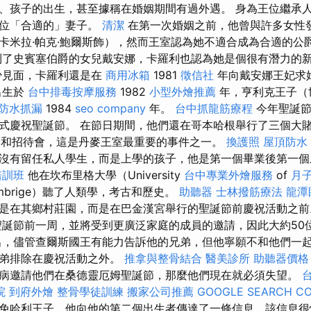
、孩子的出生，甚至據稱在婚姻期間有過外遇。 身為王位繼承
一位「合適的」妻子。
清潔
在第一次婚姻之前，他曾與許多女性
卡米拉·帕克·鮑爾斯飾），然而王室認為她不適合成為合適的公
到了史賓塞伯爵的女兒戴安娜，卡羅利也認為她是個很有潛力的
少見面，卡羅利還是在
商用冰箱
1981
徵信社
年向戴安娜王妃求
出生於
台中排毒按摩服務
1982
小型外燴推薦
年，亨利克王子（
防水抓漏
1984
seo company
年。
台中抓龍筋療程
今年聖誕
式慶祝聖誕節。 在節日期間，他們還在哥本哈根舉行了三個大
和招待會，這是丹麥王室最重要的事件之一。
換護照
屋頂防水
沒有留任私人學生，而是上學的孩子，他是第一個畢業後第一個
培訓班
他在坎布里格大學（University
台中專業外燴服務
of
月
mbrige）聽了人類學，考古和歷史。
助聽器
士林撥筋療法
龍潭
是在其鄉村莊園，而是在巴金漢宮舉行的聖誕節前慶祝活動之
誕節前一周，並將受到更廣泛家庭的成員的邀請，因此大約50
出，儘管查爾斯國王有能力告訴他的兄弟，但他寧願不和他們一
兄弟排除在慶祝活動之外。
推拿與整骨結合
醫美診所
助聽器價格
病邀請他們在桑德靈厄姆聖誕節，那麼他們現在就必須失望。
院
到府外燴
整骨學徒訓練
搬家公司推薦
GOOGLE SEARCH C
免哈利王子，他向他的第二個出生者傳達了一條信息，該信息很