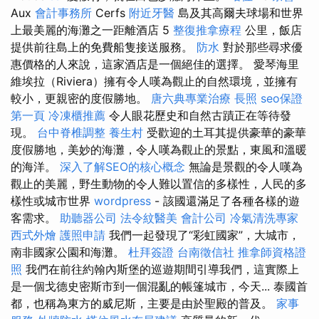
Aux
會計事務所
Cerfs
附近牙醫
島及其高爾夫球場和世界
上最美麗的海灘之一距離酒店 5
整復推拿療程
公里，飯店
提供前往島上的免費船隻接送服務。
防水
對於那些尋求優
惠價格的人來說，這家酒店是一個絕佳的選擇。 愛琴海里
維埃拉（Riviera）擁有令人嘆為觀止的自然環境，並擁有
較小，更親密的度假勝地。
唐六典專業治療
長照
seo保證
第一頁
冷凍櫃推薦
令人眼花歷史和自然古蹟正在等待發
現。
台中脊椎調整
養生村
受歡迎的土耳其提供豪華的豪華
度假勝地，美妙的海灘，令人嘆為觀止的景點，東風和溫暖
的海洋。
深入了解SEO的核心概念
無論是景觀的令人嘆為
觀止的美麗，野生動物的令人難以置信的多樣性，人民的多
樣性或城市世界
wordpress
- 該國還滿足了各種各樣的遊
客需求。
助聽器公司
法令紋醫美
會計公司
冷氣清洗專家
西式外燴
護照申請
我們一起發現了“彩虹國家”，大城市，
南非國家公園和海灘。
杜拜簽證
台南徵信社
推拿師資格證
照
我們在前往約翰內斯堡的巡遊期間引導我們，這實際上
是一個戈德史密斯市到一個混亂的帳篷城市，今天... 泰國首
都，也稱為東方的威尼斯，主要是由於聖殿的普及。
家事