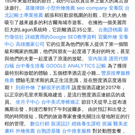
150年來最壯觀的節日，我們可以欣賞世界上最大的寓言游
泳遊行。
基隆律師
小型外燴推薦
seo company
安養院
台
北記帳士專業推薦
紙張和狂歡節氛圍的壯觀，巨大的人物
吸引了越來越多的利古爾海城市遊客。 在擁抱一個美麗而
巨大的Lagun系統時，它距離酒店35公里。
台胞證桃園
新
竹徵信社
詳細實用的Google SEO教學資料
宜蘭外燴
安養
中心
高雄搬家公司
它的位置為他們的客人提供了第一個階
級和獨家的氛圍，他們與朋友一起度過了美好的時光，甚至
與他們的夫妻一起度過了浪漫的放鬆。
室內裝潢
護照代辦
白蟻
台中養生排毒
GOOGLE ANALYTICS
記帳
為了獲得
最特別和放鬆的體驗，五個標準酒店是小雞...
豐原按摩服務
推薦
體驗毛里求斯的真正生活意識，並在態度酒店度過假
期！
到府外燴
了解假牙的選擇
該度假酒店建於2017年，
以正宗的毛里求斯風格建造，是流行態度酒店連鎖店的成
員。
坐月子中心
台中美式脊椎矯正
節目1天從早上從布達
佩斯出發，到達巴黎到下午到波爾多。 由於預訂和出發之
間的時間很短，我們的旅遊專家會優先關注出發地附近的行
程的管理。
數位行銷
裝潢設計
經絡養生課程
抓漏
醫美皮
膚科
外燴推薦
台胞證基隆
台中推拿服務
對於動態套餐，