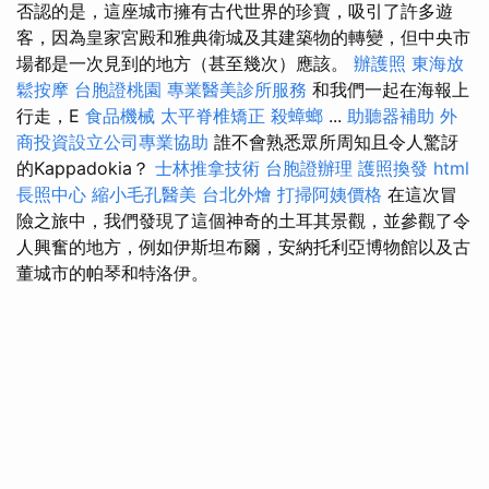
否認的是，這座城市擁有古代世界的珍寶，吸引了許多遊
客，因為皇家宮殿和雅典衛城及其建築物的轉變，但中央市
場都是一次見到的地方（甚至幾次）應該。
辦護照
東海放
鬆按摩
台胞證桃園
專業醫美診所服務
和我們一起在海報上
行走，E
食品機械
太平脊椎矯正
殺蟑螂
...
助聽器補助
外
商投資設立公司專業協助
誰不會熟悉眾所周知且令人驚訝
的Kappadokia？
士林推拿技術
台胞證辦理
護照換發
html
長照中心
縮小毛孔醫美
台北外燴
打掃阿姨價格
在這次冒
險之旅中，我們發現了這個神奇的土耳其景觀，並參觀了令
人興奮的地方，例如伊斯坦布爾，安納托利亞博物館以及古
董城市的帕琴和特洛伊。