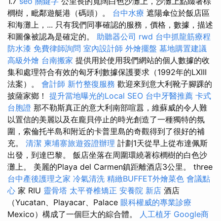
1.7
seo 關鍵字
公里長的寬闊白色沙灘上，沙灘上點綴著棕
櫚樹，毗鄰遊艇港（碼頭）。
台中水療
遮陽傘位於飯店區
和海灘上，... 只有我們同事確認的服務，價格，數據，描述
和圖像被認為是確定的。
助聽器公司
rwd
台中抓龍筋療程
防水漆
免費律師詢問
室內設計師
外燴擺盤
墓地購置建議
高級外燴
台南搬家
提供用於使用我們網站的個人數據的收
集和處理符合有效的匈牙利數據保護要求（1992年的LXIII
法案）。
會計師
新竹整復服務
歡迎來到意大利靴子腳踝的
披薩家鄉！
提升當地曝光的Local SEO
台中牙醫推薦
卡式
台胞證
那不勒斯真正的意大利南部喧囂，維蘇威的令人難
以置信的美麗以及在龐貝停止的時光創造了一種獨特的氛
圍，索倫托半島和附近的卡普里島的奇觀得到了很好的補
充。
清潔
柬埔寨旅遊簽證辦理
計劃1天從早上從布達佩斯
出發，到達巴黎。 飯店坐落在周圍環繞著棕櫚樹的白色沙
灘上。 美麗的Playa del Carmen鎮距離酒店3公里。 three
台中產後護理之家
冷氣清洗
精緻BUFFET外燴菜色
會議點
心
家 RIU
靈骨塔
太平脊椎矯正
安養院 新店
酒店
（Yucatan、Playacar、Palace
眼科權威的專業診療
Mexico）構成了一個巨大的綜合體。
人工植牙
Google商