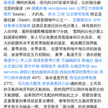
家檔案
獨特的風格，現代的285室城市酒店，位於薩拉赫
北部的薩達（Al
桃園外燴
wordpress seo
台灣五大律師事
務所
Saada），大約為。
防水 工程
台北整骨推薦
附近是
薩拉赫（Salah）的最新購物中心之一，
宜蘭徵信社
台中
排毒養生館服務
該酒店直接位於白色沙灘上，林肯路的行
人街9號，邁阿密國際機場開車17分鐘。 寬闊的白色沙灘上
點綴著棕櫚樹，客人可以免費使用遮陽傘和日光浴床。 較
大的範圍和水平差異導致顯著的溫差。 氣候屬亞熱帶氣
候，夏季炎熱，冬季多雨。 在愛琴海和地中海沿岸的旅遊
區，旅遊季節從五月初開始。 夏季，氣溫升至 - 酒水搭配
養護中心 單人房
辦護照要帶什麼
不鏽鋼廚具
葬儀社
漏水
台北會計師
新竹外燴
桃園植牙
換護照
台胞證申請
seo
services
律師公會的服務與資源
經絡按摩課程費用介紹
用
戶口碑外燴推薦
40°C，海水溫度升至
西屯區按摩推薦
27°C。
毛孔粗大醫美
推拿推薦與介紹
總的來說，土耳其
的天氣與匈牙利的天氣相似，當然我們可以期待海邊部分的
天氣變暖。 如果我們可支配的時間如此之少，那麼首要也
是最重要的事情就是要去哪裡。 奢華和現代主義與豐富的
歷史和文化融為一體。 突尼斯是「最法國」的非洲國家，