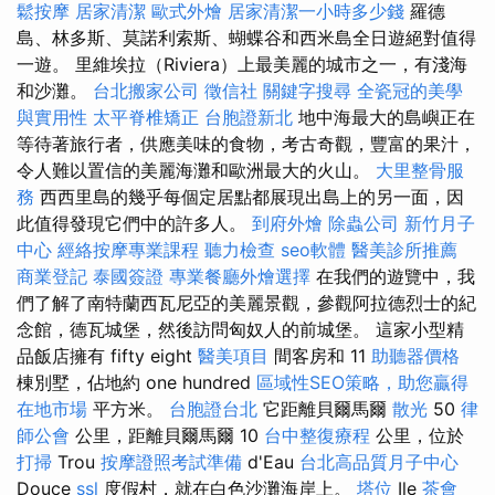
鬆按摩
居家清潔
歐式外燴
居家清潔一小時多少錢
羅德
島、林多斯、莫諾利索斯、蝴蝶谷和西米島全日遊絕對值得
一遊。 里維埃拉（Riviera）上最美麗的城市之一，有淺海
和沙灘。
台北搬家公司
徵信社
關鍵字搜尋
全瓷冠的美學
與實用性
太平脊椎矯正
台胞證新北
地中海最大的島嶼正在
等待著旅行者，供應美味的食物，考古奇觀，豐富的果汁，
令人難以置信的美麗海灘和歐洲最大的火山。
大里整骨服
務
西西里島的幾乎每個定居點都展現出島上的另一面，因
此值得發現它們中的許多人。
到府外燴
除蟲公司
新竹月子
中心
經絡按摩專業課程
聽力檢查
seo軟體
醫美診所推薦
商業登記
泰國簽證
專業餐廳外燴選擇
在我們的遊覽中，我
們了解了南特蘭西瓦尼亞的美麗景觀，參觀阿拉德烈士的紀
念館，德瓦城堡，然後訪問匈奴人的前城堡。 這家小型精
品飯店擁有 fifty eight
醫美項目
間客房和 11
助聽器價格
棟別墅，佔地約 one hundred
區域性SEO策略，助您贏得
在地市場
平方米。
台胞證台北
它距離貝爾馬爾
散光
50
律
師公會
公里，距離貝爾馬爾 10
台中整復療程
公里，位於
打掃
Trou
按摩證照考試準備
d'Eau
台北高品質月子中心
Douce
ssl
度假村，就在白色沙灘海岸上。
塔位
Ile
茶會