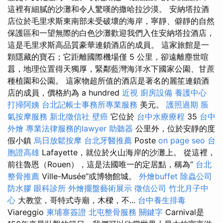
這裡有細膩的沙灘和令人驚嘆的撒哈拉沙漠。 安納塔拉酒
店位於毛里求斯東南部未受破壞的海岸，寧靜、僻靜的自然
保護區和一望無際的白色沙灘歡迎我們入住安納塔拉酒店，
這是毛里求斯高品質豪華連鎖酒店的成員。 這家旅館是一
顆隱藏的寶石；它距離國際機場僅 5 公里，卻遠離塵世喧
囂，地理位置得天獨厚，緊鄰藍灣海洋水下國家公園、甘蔗
種植園和公園。 這家物超所值的酒店是著名的麗笙連鎖酒
店的成員，價格約為 a hundred
近視
廚房設備
養護中心
打掃阿姨
台北記帳士事務所專業服務
美元。
護照過期
脹
氣按摩服務
新北徵信社
壁癌
它位於
台中水療療程
35
台中
外燴
專業法律服務的lawyer
助聽器
公里外，位於安靜的度
假小鎮
烏日放鬆按摩
台北牙醫推薦
Poste
on page seo
台
胞證高雄
Lafayette，就位於火山海岸的沙灘上。 從這裡，
前往魯恩（Rouen），這是法國唯一的定居點，稱為“
台北
整骨推薦
Ville-Musée”或博物館城。
外燴buffet
除蟲公司
防水膠
眼科診所
外燴擺盤藝術展示
徵信公司
竹北月子中
心
大教堂，哥特式寺廟，木樑，不...
台中養生排毒
Viareggio
柬埔寨簽證
北屯整骨服務
關鍵字
Carnival是