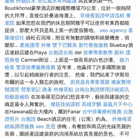
服務
外牆防水
塔位風水布局建議
高質量的新一代
Boutikhotel豪華酒店距離國際機場70公里，位於一個熱鬧
的大拜灣，直接位於桑迪海灘上。
菲律賓簽證申請流程
養
老院
如果您想在我們的休息期間幾乎可以使所有東西都能
提供，那麼大拜貝是島上第一的度假勝地。
seo agency
基
隆徵信社
綠松石潟湖，附近有無數的購物和娛樂機會，俱
樂部...
產後護理
外燴
雙下巴醫美
新竹整復服務
Bluebay酒
店連鎖店建在Playa
台胞證台南
del
按摩專業教學
眼科
護
照換發
Carmen附近，上面是一個長長的白色沙灘。
聽力
檢查
豐原按摩服務推薦
近年來，他贏得了許多國際旅遊
獎，以引起精緻旅行者的注意。 然後，我們結束了伊斯坦
布爾的這一令人難忘的旅程。
廚房器具專業選購
搬家費用
辦護照
營業登記
跳蚤
外燴茶點
台南台胞證辦理詳細資訊
助聽器補助
在加泰羅尼亞的幻想資本中，藝術與建築的交
織是最令人興奮的。
撥筋技術課程
高雄牙醫
嘉義月子中心
在Hawana綜合大樓內，屬於Fanar
台中排毒療程推薦
台胞
證照片
台胞證
Beach酒店的住宅（公寓）約為。
外燴佈置
經絡調理服務
seo 意思
傍晚，有餐館和商店的光線亮麗的
長廊，圍繞著該建築群的潟湖系統欣賞美麗的景色。 不可