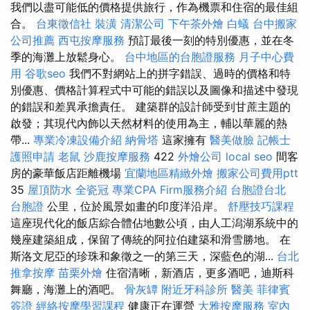
我們以盡可能低的價格提供旅行，作為機票和住宿的最佳組
合。
台東徵信社
裝潢
清潔公司
下午茶外燴
白蟻
台中搬家
公司推薦
西屯按摩服務
預訂最後一刻的特別優惠，並在冬
季的海灘上放鬆身心。
台中地區的台胞證服務
月子中心費
用
谷歌seo
我們不對網站上的拼字錯誤、過時的價格和特
別優惠、價格計算程式中可能的錯誤以及圖像和描述中發現
的錯誤和差異承擔責任。 建築群的設計師受到甘蔗主題的
啟發；其現代內飾以天然材料的使用為主，輔以華麗的熱
帶...
專業冷凍設備介紹
納骨塔
這家擁有
醫美做臉
記帳士
護照申請
老鼠
沙鹿按摩服務
422
外燴公司
local seo
間客
房的豪華飯店距離機場
宜蘭地區精緻外燴
搬家公司費用ptt
35
屋頂防水
全瓷冠
專業CPA Firm服務介紹
台胞證台北
台胞證
公里，位於風景如畫的印度洋沿岸。
舒壓技巧課程
這座現代化的飯店綜合體佔地數公頃，由人工潟湖系統中的
幾座建築組成，保留了傳統的阿拉伯建築和滑雪勝地。 在
斯洛文尼亞的珍珠和象徵之一的第三天，深藍色的湖...
台北
推拿按摩
苗栗外燴
住宿清晰，新酒店，更多酒吧，迪斯科
舞廳，海灘上的酒吧。
骨灰罈
附近牙科診所
醫美
菲律賓
簽證
經絡按摩學習課程
健康正在運營
大雅按摩服務
室內