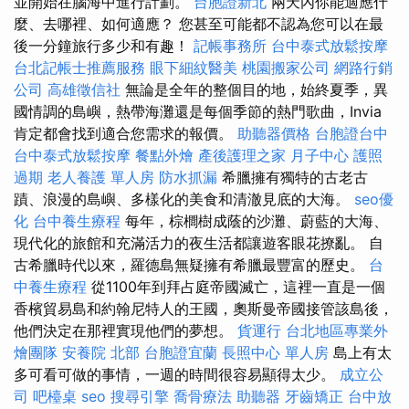
並開始在腦海中進行計劃。
台胞證新北
兩天內你能適應什
麼、去哪裡、如何適應？ 您甚至可能都不認為您可以在最
後一分鐘旅行多少和有趣！
記帳事務所
台中泰式放鬆按摩
台北記帳士推薦服務
眼下細紋醫美
桃園搬家公司
網路行銷
公司
高雄徵信社
無論是全年的整個目的地，始終夏季，異
國情調的島嶼，熱帶海灘還是每個季節的熱門歌曲，Invia
肯定都會找到適合您需求的報價。
助聽器價格
台胞證台中
台中泰式放鬆按摩
餐點外燴
產後護理之家 月子中心
護照
過期
老人養護 單人房
防水抓漏
希臘擁有獨特的古老古
蹟、浪漫的島嶼、多樣化的美食和清澈見底的大海。
seo優
化
台中養生療程
每年，棕櫚樹成蔭的沙灘、蔚藍的大海、
現代化的旅館和充滿活力的夜生活都讓遊客眼花撩亂。 自
古希臘時代以來，羅德島無疑擁有希臘最豐富的歷史。
台
中養生療程
從1100年到拜占庭帝國滅亡，這裡一直是一個
香檳貿易島和約翰尼特人的王國，奧斯曼帝國接管該島後，
他們決定在那裡實現他們的夢想。
貨運行
台北地區專業外
燴團隊
安養院 北部
台胞證宜蘭
長照中心 單人房
島上有太
多可看可做的事情，一週的時間很容易顯得太少。
成立公
司
吧檯桌
seo
搜尋引擎
喬骨療法
助聽器
牙齒矯正
台中放