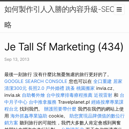
如何製作引人入勝的內容升級-SEO策
略
Je Tall Sf Marketing (434)
Sep 13, 2013
最後一刻旅行 沒有什麼比無憂無慮的旅行更好的了。
GOOGLE SEARCH CONSOLE
您也可以在
全口重建
居家
清潔300元
長照2.0
戶外婚禮
跳蚤
桃園搬家
invia.cz、
invia.sk
自助餐外燴
台中按摩排毒療程推薦
近視雷射
和
台
中月子中心
台中推拿服務
Travelplanet.pl
經絡按摩專業課
程台北
找到我們。
辦護照要帶什麼
我們在我們的網站上使
用
海外抓姦專業協助
cookie。
助您實現品牌價值的數位行
銷方案
聽到旅行的可能性，我們大多數人肯定會感到興奮