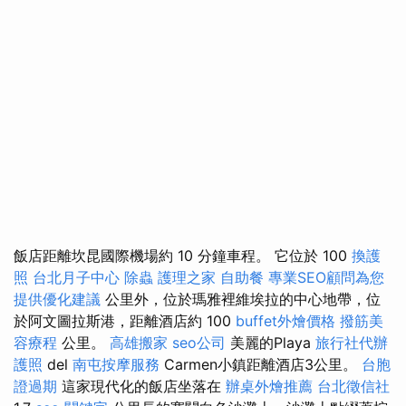
飯店距離坎昆國際機場約 10 分鐘車程。 它位於 100
換護
照
台北月子中心
除蟲
護理之家
自助餐
專業SEO顧問為您
提供優化建議
公里外，位於瑪雅裡維埃拉的中心地帶，位
於阿文圖拉斯港，距離酒店約 100
buffet外燴價格
撥筋美
容療程
公里。
高雄搬家
seo公司
美麗的Playa
旅行社代辦
護照
del
南屯按摩服務
Carmen小鎮距離酒店3公里。
台胞
證過期
這家現代化的飯店坐落在
辦桌外燴推薦
台北徵信社