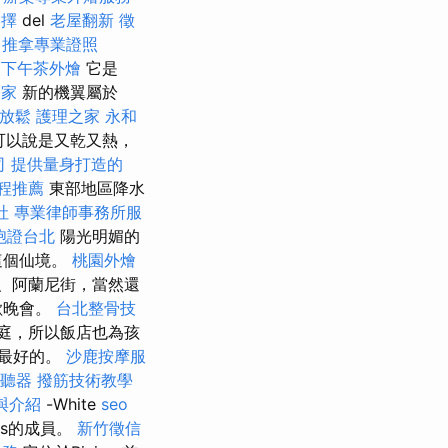
選擇
del
老屋翻新
徵
推拿專業證照
下午茶外燴
它是
之家
新的機翼屬於
頸放鬆
護理之家 永和
邊可以說是又乾又熱，
司
提供量身打造的
程推薦
東部地區降水
社
專業律師事務所服
胞證台北
陽光明媚的
這個仙境。
桃園外燴
、阿蘭尼街，當然還
歡晚會。
台北整骨技
庭，所以飯店也為孩
最好的。
沙鹿按摩服
聽器
撥筋技術教學
與介紹
-White
seo
rts的成員。
新竹徵信