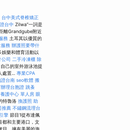
台中美式脊椎矯正
證台中
Zilwa”一詞是
離Grandgube附近
服務
土耳其以優質的
拿服務
辦護照要帶什
許多娛樂和體育活動以
計公司
二手冷凍櫃
除
自己的室外游泳池提
置...
專業CPA
胞證台南
seo軟體
搬
何辦理台胞證
跳蚤
產
養護中心 單人房
眼
的特魯洛
換護照
助
司推薦
不鏽鋼流理台
引擎
節目1從布達佩
首都和主要港口，文
彩奪目，擁有美麗的海