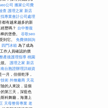
seo公司
搬家公司費
檢查
護理之家 新店
找專業會計公司處理
月都有越來越多的新
單經歷嗎？
台中整復
很棒的堡壘。
谷歌seo
感受到它。
免費律師詢
照
四門冰箱
為了成為
們工作人員確認的價
整產後護理指導
桃園
法規。
護理之家 新店
台南台胞證辦理詳細資
是一月，但很乾淨，
骨技術
外燴廠商
天花
冒險的人來說，這個
一的第三天，深藍色
迪斯科舞廳，海灘上
正
天母整骨專業
老