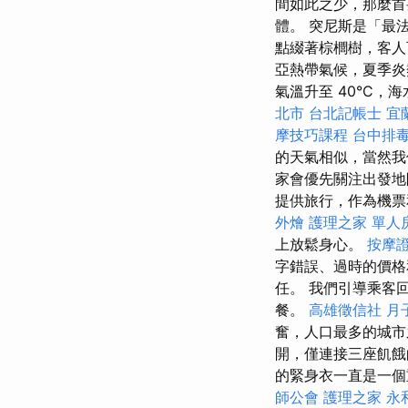
間如此之少，那麼首
體。 突尼斯是「最
點綴著棕櫚樹，客人
亞熱帶氣候，夏季炎
氣溫升至 40°C，海
北市
台北記帳士
宜
摩技巧課程
台中排
的天氣相似，當然我
家會優先關注出發
提供旅行，作為機
外燴
護理之家 單人
上放鬆身心。
按摩
字錯誤、過時的價格
任。 我們引導乘客
餐。
高雄徵信社
月
奮，人口最多的城
開，僅連接三座飢
的緊身衣一直是一個
師公會
護理之家 永