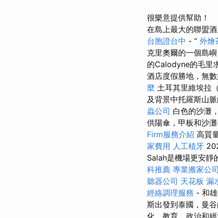
很樂意提供幫助！
在島上最大的聯盟酒
台胞證台中
- “
外燴
克里奧爾的一個島
的Calodyne的
酒店度假勝地，無數
麼
土耳其里維埃拉（
及背景中托羅斯山脈
蟲公司
白色的沙灘
供陽傘，甲板和沙
Firm服務介紹
高質
家費用
人工植牙
20
Salah是機場更
科推薦
專業搬家公
聽器公司
天花板 漏
經絡調理服務
- 和
斯出發到泰國，曼
化，教育，政治和