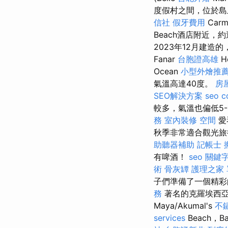
度假村之間，位於島
信社
假牙費用
Car
Beach酒店附近，
2023年12月建
Fanar
台胞證高雄
H
Ocean
小型外燴推
氣溫高達40度。
房
SEO解決方案
seo 
較多，氣溫也偏低5-
務
室內裝修
空間
愛
秋季非常適合觀光旅
助聽器補助
記帳士
有啤酒！
seo 關鍵
術
骨灰罈
護理之家
子們準備了一個精
務
著名的克羅埃西亞
Maya/Akumal's
不
services
Beach，Ba