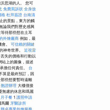
沃思湖的人。 您可
北
免費寫訴狀
全身放
價格
杜拜簽證
台南清
止的景點，東方的觸
無論我們對歷史感興
在等待那些想在土耳
的外燴廠商
例如，最
機會。
可信賴的關鍵
爾的神奇世界。
近視雷
丟失的價格和行動以
網站上的圖像，描述
不承擔任何責任。
台
不算是最終預訂，因
於那些想要暫時遠離
台胞證辦理
大樓僅接
憂無慮的休息和瑪麗
月子餐
1
護照申請
爾馬爾
牙醫診所
)
辦桌專業外燴服務