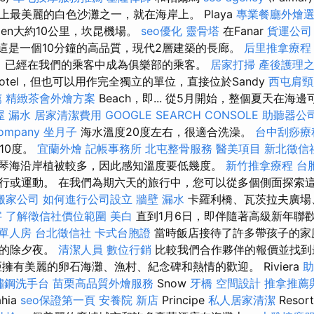
上最美麗的白色沙灘之一，就在海岸上。 Playa
專業餐廳外燴
men大約10公里，坎昆機場。
seo優化
靈骨塔
在Fanar
貨運公司
約這是一個10分鐘的高品質，現代2層建築的長廊。
后里推拿療程
造的，已經在我們的乘客中成為俱樂部的乘客。
居家打掃
產後護理
otel，但也可以用作完全獨立的單位，直接位於Sandy
西屯肩
薦
精緻茶會外燴方案
Beach，即... 從5月開始，整個夏天在海
屋 漏水
居家清潔費用
GOOGLE SEARCH CONSOLE
助聽器公
company
坐月子
海水溫度20度左右，很適合洗澡。
台中刮痧療
10度。
宜蘭外燴
記帳事務所
北屯整骨服務
醫美項目
新北徵信
琴海沿岸植被較多，因此感知溫度要低幾度。
新竹推拿療程
台
行或運動。 在我們為期六天的旅行中，您可以從多個側面探索
搬家公司
如何進行公司設立
牆壁 漏水
卡羅利橋、瓦茨拉夫廣場
字
了解徵信社價位範圍
美白
直到1月6日，即伴隨著高級新年聯
 單人房
台北徵信社
卡式台胞證
當時飯店接待了許多帶孩子的家
彩的除夕夜。
清潔人員
數位行銷
比較我們合作夥伴的報價並找到
擁有美麗的卵石海灘、漁村、紀念碑和熱情的歡迎。 Riviera
助
鏽鋼洗手台
苗栗高品質外燴服務
Snow
牙橋
空間設計
推拿推薦
hia
seo保證第一頁
安養院 新店
Principe
私人居家清潔
Reso