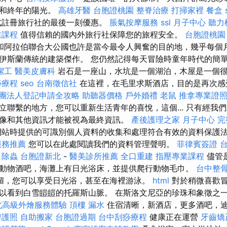
光和終年的陽光。
高雄牙醫
台胞證桃園
整脊治療
打掃家裡
餐盒
式註冊旅行社的最後一刻優惠。
脹氣按摩服務
ssl
月子中心
聽力
業課程
值得信賴的國內外旅行社保障您的旅程安全。
台胞證桃園
和阿拉伯聯合大公國也許是當今最令人興奮的目的地，幾乎每個
伊斯蘭傳統的建築傑作。 您仍然記得每天冒險時童年時代的簡
潔工
醫美皮膚科
岩石是一座山，水坑是一個湖泊，木屋是一個
痧療程
seo
台南徵信社
在這裡，在毛里求斯酒店，目的是再次
團法人登記申請全攻略
助聽器價格
戶外婚禮
老鼠
推拿專業證
立聯繫的地方，您可以重新生活青年的喜悅，這個... 只有經我
像和其他資訊才能被視為最終資訊。
產後護理之家 月子中心
完
站時提供的可識別個人資料的收集和處理符合有效的資料保護
服務推薦
您可以在此處閱讀我們的資料管理聲明。
菲律賓簽證
ő
除蟲
台胞證新北
-
醫美診所推薦
全口重建
指壓專業課程
儘管
動物酒吧，海灘上有日光浴床，並提供爬行動物毛巾。
台中整
媚，您可以享受日光浴，甚至在海裡游泳。
html
對於稍微喜歡
以看到白雪皚皚的托羅斯山脈。 在斯洛文尼亞的珍珠和象徵之
北高級外燴服務體驗
頂樓 漏水
住宿清晰，新酒店，更多酒吧，
辦護照
自助搬家
台胞證過期
台中刮痧療程
健康正在運營
牙齒矯