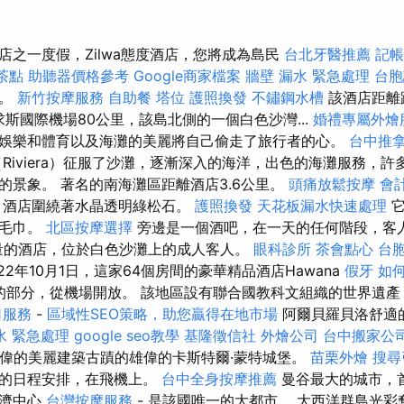
店之一度假，Zilwa態度酒店，您將成為島民
台北牙醫推薦
記帳
茶點
助聽器價格參考
Google商家檔案
牆壁 漏水 緊急處理
台胞
嶼。
新竹按摩服務
自助餐
塔位
護照換發
不鏽鋼水槽
該酒店距離距
毛里求斯國際機場80公里，該島北側的一個白色沙灣...
婚禮專屬外燴
娛樂和體育以及海灘的美麗將自己偷走了旅行者的心。
台中推
Riviera）征服了沙灘，逐漸深入的海洋，出色的海灘服務，
的景象。 著名的南海灘區距離酒店3.6公里。
頭痛放鬆按摩
會
，酒店圍繞著水晶透明綠松石。
護照換發
天花板漏水快速處理
它
灘毛巾。
北區按摩選擇
旁邊是一個酒吧，在一天的任何階段，客人處
量的酒店，位於白色沙灘上的成人客人。
眼科診所
茶會點心
台
22年10月1日，這家64個房間的豪華精品酒店Hawana
假牙
如
安靜的部分，從機場開放。 該地區設有聯合國教科文組織的世界遺
司服務
-
區域性SEO策略，助您贏得在地市場
阿爾貝羅貝洛舒適
水 緊急處理
google seo教學
基隆徵信社
外燴公司
台中搬家公
雄偉的美麗建築古蹟的雄偉的卡斯特爾·蒙特城堡。
苗栗外燴
搜尋
谷的日程安排，在飛機上。
台中全身按摩推薦
曼谷最大的城市，
經濟中心
台灣按摩服務
- 是該國唯一的大都市。 大西洋群島光