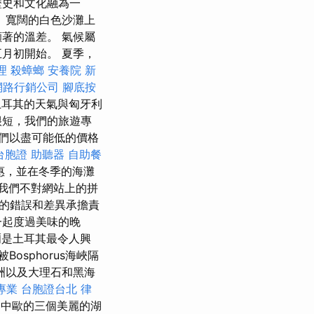
歷史和文化融為一
 寬闊的白色沙灘上
著的溫差。 氣候屬
月初開始。 夏季，
理
殺蟑螂
安養院 新
網路行銷公司
腳底按
耳其的天氣與匈牙利
很短，我們的旅遊專
們以盡可能低的價格
台胞證
助聽器
自助餐
惠，並在冬季的海灘
我們不對網站上的拼
的錯誤和差異承擔責
一起度過美味的晚
爾是土耳其最令人興
osphorus海峽隔
洲以及大理石和黑海
專業
台胞證台北
律
中歐的三個美麗的湖