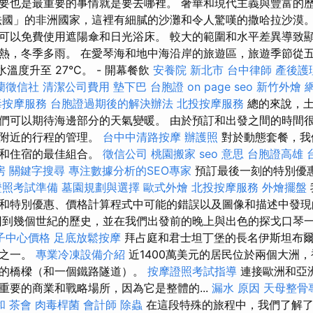
要也是最重要的事情就是要去哪裡。 奢華和現代主義與豐富的
法國」的非洲國家，這裡有細膩的沙灘和令人驚嘆的撒哈拉沙漠。
可以免費使用遮陽傘和日光浴床。 較大的範圍和水平差異導致顯
熱，冬季多雨。 在愛琴海和地中海沿岸的旅遊區，旅遊季節從五
水溫度升至 27°C。 - 開幕餐飲
安養院 新北市
台中律師
產後護
蘭徵信社
清潔公司費用
墊下巴
台胞證
on page seo
新竹外燴
毒按摩服務
台胞證過期後的解決辦法
北投按摩服務
總的來說，土
們可以期待海邊部分的天氣變暖。 由於預訂和出發之間的時間
地附近的行程的管理。
台中中清路按摩
辦護照
對於動態套餐，我
票和住宿的最佳組合。
徵信公司
桃園搬家
seo 意思
台胞證高雄
房
關鍵字搜尋
專注數據分析的SEO專家
預訂最後一刻的特別優
證照考試準備
墓園規劃與選擇
歐式外燴
北投按摩服務
外燴擺盤
和特別優惠、價格計算程式中可能的錯誤以及圖像和描述中發現
回到幾個世紀的歷史，並在我們出發前的晚上與出色的探戈口琴
子中心價格
足底放鬆按摩
拜占庭和君士坦丁堡的長名伊斯坦布
市之一。
專業冷凍設備介紹
近1400萬美元的居民位於兩個大洲，被B
餓的橋樑（和一個鐵路隧道）。
按摩證照考試指導
連接歐洲和亞
重要的商業和戰略場所，因為它是整體的...
漏水 原因
天母整骨
和
茶會
肉毒桿菌
會計師
除蟲
在這段特殊的旅程中，我們了解了