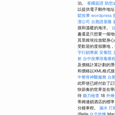
泊。
泰國簽證
助您
以提供電子郵件地址
鬆按摩
wordpress
潔公司
台胞證基隆
摸和溫暖的海洋。
趣還是只想要一個地
其里維埃拉放鬆身
受歡迎的度假勝地，
字行銷專家
安養院 
射
台中按摩排毒療
及價格計算計劃的潛
和價格以XML格式
中整骨神醫服務
台
此即使已經付款了訂
快節奏的世界並在寧
待
聽力檢查
18
外燴
蒂姆連鎖酒店的標
分鐘車程。
漏水 打
(Belle
台北外燴
Mar