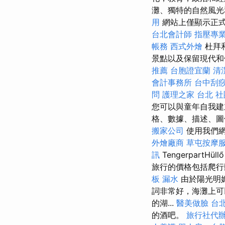
灘、獨特的自然風
用
網站上僅顯示正
台北會計師
指壓專
帳務
西式外燴
杜拜
景點以及保留現代和
推薦
台胞證宜蘭
清
會計事務所
台中刮
問
護理之家 台北
社
您可以與童年自我建
格、數據、描述、圖
搬家公司
使用我們網
外燴廠商
草屯按摩
訊
TengerpartHüll
旅行的價格包括爬行
板 漏水
由於陽光明
詞非常好，海灘上可
的湖...
醫美做臉
台
的酒吧。
旅行社代