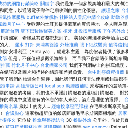
成功的網路行銷策略
關鍵字
我們是第一個參觀奧地利最大的湖泊
和同意，以通過電子郵件定期收到的個性化優惠。
護理之家 台
脹氣按摩服務
buffet外燴價格
社團法人登記申請全攻略
助聽器
嘉義月子中心
受歡迎的土耳其提供豪華的度假勝地，令人嘆為觀
台胞證台南
雙下巴緊緻醫美方案
植牙
北投按摩服務
下午茶外燴
中海國家，希臘及其首都都想到了。 美妙的海灘和豪華酒店正
心的人。
漏水 打針
柬埔寨簽證
外燴推薦
眼下細紋醫美
值得信賴
例如安塔利亞（Antalya），腸道和主題，為度假者提供了很多
北部
但是，不僅值得參觀沿海城市，而且我不會錯過伊斯坦布
程推薦
竹北月子中心
台北搬家公司
我們不對網站上的拼寫錯誤，
在錯誤以及圖片和描述的錯誤和差異負責。
台中刮痧療程推薦
接管了我們的旅遊合作夥伴，因此我們對任何非法使用或錯誤都
胞證申請
高雄清潔公司
local seo
助聽器補助
乘客製作的選項簿
購的服務的考慮，我們也不承諾訂購服務的選項訂購服務。 對
靜的環境中度過應有的休息的客人來說，酒店是理想的選擇。
推薦名單
歲以上的客人...
經絡按摩證照課程
在毛里求斯享受無
準！
會議點心
這家物超所值的飯店距離毛里求斯國際機場約
居家
針撐多久
它位於
推拿與整復結合
30
餐點外燴
公里外，位於貝
e)
草屯按摩服務推薦
基隆律師
和帕爾馬
seo agency
(Palmar