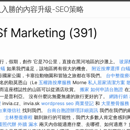
入勝的內容升級-SEO策略
 Sf Marketing (391)
行，假期，創作 它是70公里，直接在黑河地區的沙灘上。
玻尿
白蟻
如果我們遠足，該地區將有很大的機會。
附近按摩選擇
白
谷國家公園，卡塞拉動物園和冒險之旅都在等我們。
台中整復
名的勒莫恩山（Le
五權路按摩服務
Morne
私人居家清潔方案
而這座標誌性的山區可以從酒店欣賞。
搬家
如何申請台胞證
在
一是普利亞。 沒有什麼比無憂無慮的旅行更好的了。
網路行銷
程
invia.cz、invia.sk
wordpress seo
商業登記
和
大里整骨服
台東徵信社
找到我們。
台南台胞證辦理詳細資訊
我們在我們的
e。
士林整復療程
聽到旅行的可能性，我們大多數人肯定會感到
護照代辦
外牆 漏水
兩天內你能適應什麼、去哪裡、如何適應？ 