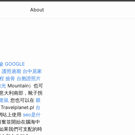
About
酸
GOOGLE
蟻
護照過期
台中居家
療程
撿骨
台胞證照片
散光
Mountain）也可
意大利南部，靴子拐
老鼠
您也可以在
眼
務
Travelplanet.pl
台
網站上使用
seo是什
興奮並開始在腦海中
如果我們可支配的時