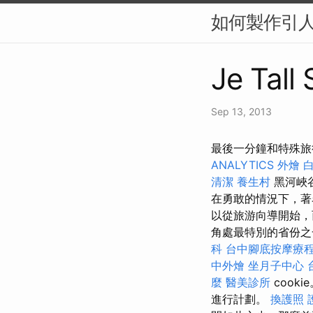
如何製作引人
Je Tall
Sep 13, 2013
最後一分鐘和特殊旅
ANALYTICS
外燴
清潔
養生村
黑河峽
在勇敢的情況下，著
以從旅游向導開始，
角處最特別的省份之
科
台中腳底按摩療
中外燴
坐月子中心
麼
醫美診所
cooki
進行計劃。
換護照