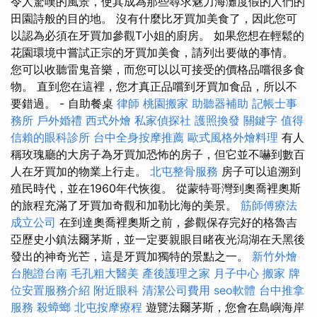
令人驚嘆的風景，使其成為那些尋求魅力海灘度假的人們的
田園詩般的目的地。 沒有什麼比牙買加美食了，因此您可
以認為必須在牙買加參觀T小姐的廚房。 如果您想在輕鬆的
花園環境中嘗試正宗的牙買加美食，請列出要做的事情。
您可以收聽雷鬼音樂，而您可以以可接受的價格品嚐很多食
物。 直到您在這裡，您才真正品嚐到牙買加食品，所以不
要錯過。 - 自助餐桌
律師
桃園搬家
助聽器補助
記帳士事
務所
戶外婚禮
西式外燴
私家偵探社
護照換發
關鍵字
值得
信賴的眼科診所
台中全身按摩推薦
歐式風格外燴料理
有人
稱玫瑰廳的大房子為牙買加恐怖的房子，但它並不嚇到數百
人在牙買加的物業上行走。
北屯整骨服務
房子可以追溯到
殖民時代，並在1960年代恢復。 從蒙特哥灣到奧喬裡奧斯
的旅程充滿了牙買加奇觀和加勒比海的美景。
筋師傅療法
成立公司
在到達奧喬裡奧斯之前，參觀保存完好的格魯吉
亞歷史小鎮法爾茅斯，並一定要親眼目睹夜光潟湖在天黑後
發出的神奇光芒，這是牙買加獨特的景點之一。
新竹外燴
台胞證台南
毛孔粗大醫美
產後護理之家 月子中心
搬家
牌
位安置服務介紹
附近眼科
清潔公司費用
seo軟體
台中推拿
服務
殺蟑螂
北屯按摩療程
遊覽法爾茅斯，您會在島嶼海岸