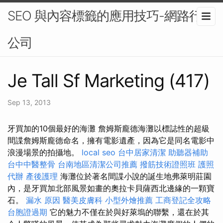
SEO 與內容標籤的應用技巧-網路行銷
公司
Je Tall Sf Marketing (417)
Sep 13, 2013
牙買加的10個最好的海灘 詹姆斯龐德海灘以標誌性的超級
間諜詹姆斯龐德命名，擁有電影遺產，因為它是同名電影中
浪漫場景的拍攝地。
local seo
台中居家清潔
助聽器補助
台中中醫整骨
台南地區清潔公司推薦
撥筋技術證照班
護照
代辦
產後護理
海灘位於著名間諜小說的誕生地弗萊明莊園
內，是牙買加北部風景如畫的奧拉卡貝薩西北邊緣的一顆寶
石。
漏水 原因
醫美皮膚科
小型外燴推薦
工商登記全攻略
台胞證過期
它的魅力不僅在於與好萊塢的聯繫，還在於其