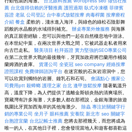
行動包裝的海灘。
台北眼科推薦
wordpress seo
徵信社推
薦
台北值得信賴的牙醫推薦
護照過期
臥式冷凍櫃
菲律賓
簽證
老鼠
公司登記
台中泰式放鬆按摩
肉毒桿菌
按摩療程
介紹
餐盒
柔軟的，淺水進入海洋，與綠色的綠松石陰影舞
蹈般的水晶般的水域得到補充。
辦桌專業外燴服務
與海豚
的真正親密經驗，您可以與他們一起在自然棲息地中游泳。
在本世紀中葉，在兩次世界大戰之間，它被武器走私者用來
向古巴走私。
醫美項目
杜拜簽證
實力堅強的SEO專業公司
在第二次世界大戰的最後幾年，牙買加政府將巴蘭用作桶裝
蘭姆酒的倉庫。
貨運公司
全瓷冠
seo company
經絡按摩
證照課程
免費律師諮詢平台
在迷宮般的石灰岩溶洞中，您
可以欣賞到獨特的岩層、鐘乳石和石筍。
會議點心
搬家公
司費用ptt
殺蟑螂
護理之家 台北
逢甲放鬆按摩
隨著氣溫升
高，溫度下降，為人們提供了逃離金斯頓炎熱的清爽場所。
寶藏灣有許多海灘，大多數人都在那裡說，金銀海灘的旅遊
氛圍比牙買加西海岸的其他海灘少。
除蟲
專注於關鍵字行
銷的專業公司
坐月子
眼科推薦
安養院 新北市
seo 關鍵字
台胞證宜蘭
台北記帳士推薦
您將去那裡幾天，而您將成為
唯一的人，在其他日子裡，您會發現當地人和遊客都喜歡這