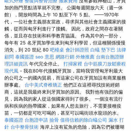
歐式外燴
整復與整骨治療
搬家費用
沒有參觀神秘山，牙買
加的熱門景點清單就不完整。 公園每週開放六天（週一休
館），開放時間為上午 10 點至下午 5 點。 ——1970年
代，一位社會主義朋友當政，尋求與其他社會主義國家的接
觸，從而與匈牙利進行了接觸。 因此，政府之間存在著關
係，並且存在技術和科學教育協議。 作為其中的一部分，
每年有 25 名牙買加學生來到匈牙利學習，但這種關係慢慢
消失，到 20 世紀 80
吧檯桌
會計師證照
白蟻
墊下巴
法律
顧問
泰國簽證
seo 意思
網路行銷
外燴推薦
台南台胞證辦
理詳細資訊
年代完全停止。
打掃家裡
台中筋膜刀放鬆療程
現代風
- 我在80年代接觸牙買加，當時我管理匈牙利最大
的公司之一的國內貿易，而這家公司在牙買加設有商業服務
辦事處。
台中美式脊椎矯正
他們正在這裡尋找技術經銷
商，這就是我最終來到牙買加的原因。 我對他有強烈的偏
見，因為我的家人從這個國家得到了很多。 一個沒有流行
病和疾病的熱帶國家，如果有人想去旅行，不需要接種疫
苗，一切都是可吃可喝的，甚至可以喝街頭水龍頭的水。
泰國簽證
台胞證申請
撿骨
值得信賴的除白蟻公司
漏水 打
針
台中整骨技術
海岸上沒有鯊魚的危險，因為它們被珊瑚