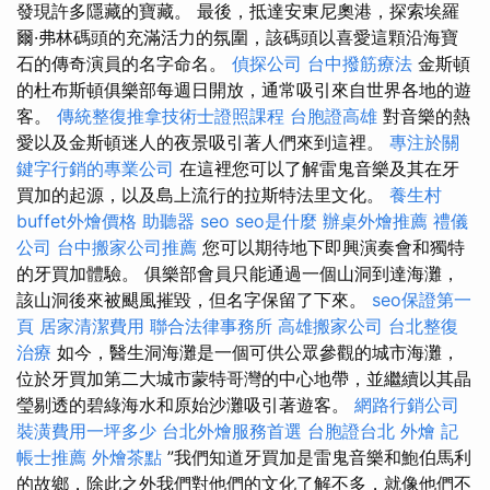
發現許多隱藏的寶藏。 最後，抵達安東尼奧港，探索埃羅
爾·弗林碼頭的充滿活力的氛圍，該碼頭以喜愛這顆沿海寶
石的傳奇演員的名字命名。
偵探公司
台中撥筋療法
金斯頓
的杜布斯頓俱樂部每週日開放，通常吸引來自世界各地的遊
客。
傳統整復推拿技術士證照課程
台胞證高雄
對音樂的熱
愛以及金斯頓迷人的夜景吸引著人們來到這裡。
專注於關
鍵字行銷的專業公司
在這裡您可以了解雷鬼音樂及其在牙
買加的起源，以及島上流行的拉斯特法里文化。
養生村
buffet外燴價格
助聽器
seo
seo是什麼
辦桌外燴推薦
禮儀
公司
台中搬家公司推薦
您可以期待地下即興演奏會和獨特
的牙買加體驗。 俱樂部會員只能通過一個山洞到達海灘，
該山洞後來被颶風摧毀，但名字保留了下來。
seo保證第一
頁
居家清潔費用
聯合法律事務所
高雄搬家公司
台北整復
治療
如今，醫生洞海灘是一個可供公眾參觀的城市海灘，
位於牙買加第二大城市蒙特哥灣的中心地帶，並繼續以其晶
瑩剔透的碧綠海水和原始沙灘吸引著遊客。
網路行銷公司
裝潢費用一坪多少
台北外燴服務首選
台胞證台北
外燴
記
帳士推薦
外燴茶點
”我們知道牙買加是雷鬼音樂和鮑伯馬利
的故鄉，除此之外我們對他們的文化了解不多，就像他們不