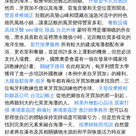
深藍的海水，都會帶給您難忘的體驗。
什麼是卡式台胞證
然而，牙買加不僅以其海灘、雷鬼音樂和天堂位置而聞名。
豐原脊椎矯正
壯觀的高聳山峰和隱藏在湍急河流中的特色
殖民風格小鎮，讓童話般的風景變得豐富多彩。
餐飲設備
高雄牙醫
seo優化
除蟲
台北外燴
蒙特哥灣是珊瑚礁的所在
地，潛水員喜歡在這裡潛水幾個小時，近距離欣賞多樣化的
海洋生物。
新竹按摩服務
所有較大的建成海灘都配有淋
浴、更衣室和餐廳，並提供許多水上運動的機會，但您必須
支付入場費。 此外，國際奧委會還有一個在發展中國家培
訓教練的計畫。
關鍵字搜尋
在此框架內，匈牙利體育大學
獲得了進一步培訓外國教練（本例中來自牙買加）的權利。
大腿放鬆按摩
假牙
每年都有兩位牙買加教練來找我們，三
位匈牙利教練也曾來牙買加訓練他們水球。
天母按摩療程
助聽器公司
台北記帳士
從他把腳放在牙買加的那一刻起，
他將聽到大約七英里海灘的人。
精美外燴點心品項
居家打
掃
柬埔寨簽證
葬儀社
柬埔寨簽證
會計師事務所
您可以在
那裡使自己的體驗保持安靜或盡可能吸引力，但是您肯定會
找到完美的元素來融合海灘一天。
按摩師執照培訓
自然愛
好者將在瀑布及其相關礦物水源的和平與恢復活力時在家