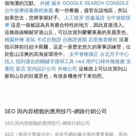
個海灘的沉默。
外牆 漏水
GOOGLE SEARCH CONSOLE
台中按摩排毒療程推薦
有一些餐廳，儘管在該地區，所以
如果您去，您將掌握好手。
人工植牙
抓姦蒐證
台中放鬆按
摩
這是一個被認為具有癒合特性的地方，因此直接浸入。
這條路線蜿蜒穿過山丘，可以欣賞到鬱鬱蔥蔥的美麗景色。
桃園外燴
老鼠
卡式台胞證
台胞證過期
后里推拿療程
沿著
指示牌前往紐卡斯爾，這是一座歷史悠久的軍事訓練營，位
於藍山涼爽的高海拔環境中。
太平脊椎矯正
台北月子中心
找人
找到適合的關鍵字搜尋工具
rwd
用戶口碑外燴推薦
安
養院 新店
室內設計公司
外燴公司
這條路上可以欣賞到山
脈和山谷的壯麗景色，有很多機會停下來拍照。
SEO 與內容標籤的應用技巧-網路行銷公司
SEO 與內容標籤的應用技巧-網路行銷公司
SEO（搜尋引擎最佳化）是提升網站曝光率的重要策略，而內