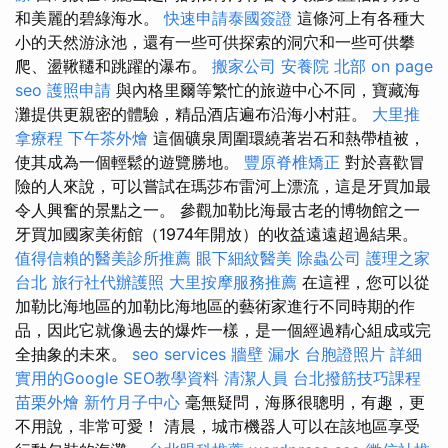
和美麗的碧綠海水。
快速申請泰國簽證
這條河上有各種大
小的天然游泳池，還有一些可供探索的洞穴和一些可供攀
爬、盪鞦韆和跳躍的瀑布。
搬家公司
安養院 北部
on page
seo
護照申請
與內格里爾等繁忙的旅遊中心不同，寶藏海
灘提供更親密的體驗，精品酒店遍布沿海小村莊。
大里推
拿療程
下午茶外燴
這個礦泉周圍環繞著岩石和熱帶植被，
使其成為一個輕鬆的遊覽勝地。
豐原脊椎矯正
對於喜歡冒
險的人來說，可以嘗試在瑪莎布雷河上漂流，這是牙買加最
令人興奮的景點之一。 參觀加勒比海最古老的博物館之一
牙買加國家美術館（1974年開放）的收益遠遠超過結果。
值得信賴的醫美診所推薦
眼下細紋醫美
除蟲公司
護理之家
台北
旅行社代辦護照
大里按摩服務推薦
在這裡，您可以從
加勒比海地區的加勒比海地區的藝術家進行不同時期的作
品，因此它就像過去的爆炸一樣，是一個經過精心組成或完
全抽象的未來。
seo services
牆壁 漏水
台胞證照片
詳細
實用的Google SEO教學資料
清潔人員
台北撥筋技巧課程
苗栗外燴
新竹月子中心
毫無疑問，海豚很聰明，有趣，更
不用說，非常可愛！ 清晨，城市機器人可以在該地區享受