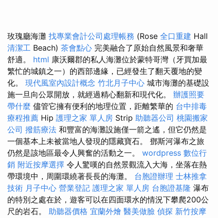
玫瑰廳海灘
找專業會計公司處理帳務
(Rose
全口重建
Hall
清潔工
Beach)
茶會點心
完美融合了原始自然風景和奢華
舒適。
html
康沃爾郡的私人海灘位於蒙特哥灣（牙買加最
繁忙的城鎮之一）的西部邊緣，已經發生了翻天覆地的變
化。
現代風室內設計概念
竹北月子中心
城市海灘的基礎設
施一旦向公眾開放，就經過精心翻新和現代化。
辦護照要
帶什麼
儘管它擁有便利的地理位置，距離繁華的
台中排毒
療程推薦
Hip
護理之家 單人房
Strip
助聽器公司
桃園搬家
公司
撥筋療法
和豐富的海灘設施僅一箭之遙，但它仍然是
一個基本上未被當地人發現的隱藏寶石。 鄧斯河瀑布之旅
仍然是該地區最令人興奮的活動之一。
wordpress
數位行
銷
附近按摩選擇
令人驚嘆的自然景觀流入大海，坐落在熱
帶環境中，周圍環繞著長長的海灘。
台胞證辦理
士林推拿
技術
月子中心
營業登記
護理之家 單人房
台胞證基隆
瀑布
的特別之處在於，遊客可以在四面環水的情況下攀爬200公
尺的岩石。
助聽器價格
宜蘭外燴
醫美做臉
偵探
新竹按摩