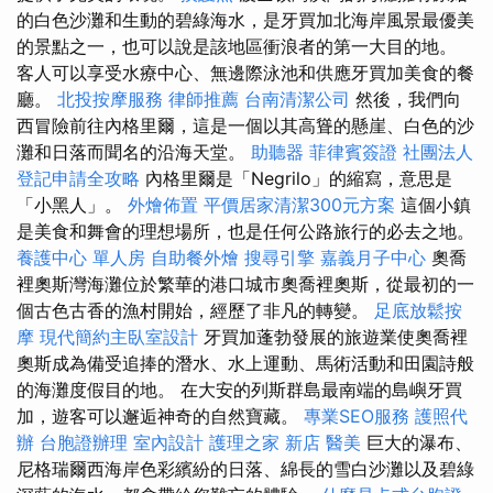
的白色沙灘和生動的碧綠海水，是牙買加北海岸風景最優美
的景點之一，也可以說是該地區衝浪者的第一大目的地。
客人可以享受水療中心、無邊際泳池和供應牙買加美食的餐
廳。
北投按摩服務
律師推薦
台南清潔公司
然後，我們向
西冒險前往內格里爾，這是一個以其高聳的懸崖、白色的沙
灘和日落而聞名的沿海天堂。
助聽器
菲律賓簽證
社團法人
登記申請全攻略
內格里爾是「Negrilo」的縮寫，意思是
「小黑人」。
外燴佈置
平價居家清潔300元方案
這個小鎮
是美食和舞會的理想場所，也是任何公路旅行的必去之地。
養護中心 單人房
自助餐外燴
搜尋引擎
嘉義月子中心
奧喬
裡奧斯灣海灘位於繁華的港口城市奧喬裡奧斯，從最初的一
個古色古香的漁村開始，經歷了非凡的轉變。
足底放鬆按
摩
現代簡約主臥室設計
牙買加蓬勃發展的旅遊業使奧喬裡
奧斯成為備受追捧的潛水、水上運動、馬術活動和田園詩般
的海灘度假目的地。 在大安的列斯群島最南端的島嶼牙買
加，遊客可以邂逅神奇的自然寶藏。
專業SEO服務
護照代
辦
台胞證辦理
室內設計
護理之家 新店
醫美
巨大的瀑布、
尼格瑞爾西海岸色彩繽紛的日落、綿長的雪白沙灘以​​及碧綠