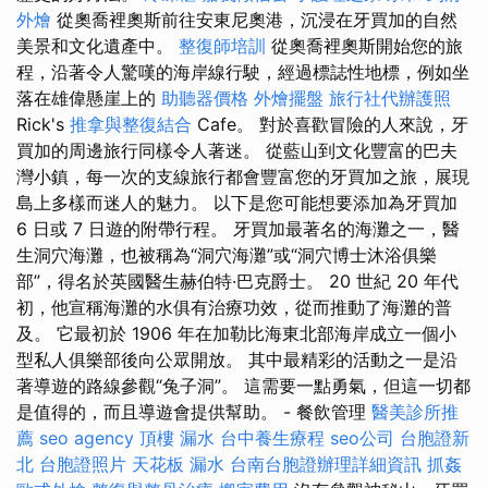
外燴
從奧喬裡奧斯前往安東尼奧港，沉浸在牙買加的自然
美景和文化遺產中。
整復師培訓
從奧喬裡奧斯開始您的旅
程，沿著令人驚嘆的海岸線行駛，經過標誌性地標，例如坐
落在雄偉懸崖上的
助聽器價格
外燴擺盤
旅行社代辦護照
Rick's
推拿與整復結合
Cafe。 對於喜歡冒險的人來說，牙
買加的周邊旅行同樣令人著迷。 從藍山到文化豐富的巴夫
灣小鎮，每一次的支線旅行都會豐富您的牙買加之旅，展現
島上多樣而迷人的魅力。 以下是您可能想要添加為牙買加
6 日或 7 日遊的附帶行程。 牙買加最著名的海灘之一，醫
生洞穴海灘，也被稱為“洞穴海灘”或“洞穴博士沐浴俱樂
部”，得名於英國醫生赫伯特·巴克爵士。 20 世紀 20 年代
初，他宣稱海灘的水俱有治療功效，從而推動了海灘的普
及。 它最初於 1906 年在加勒比海東北部海岸成立一個小
型私人俱樂部後向公眾開放。 其中最精彩的活動之一是沿
著導遊的路線參觀“兔子洞”。 這需要一點勇氣，但這一切都
是值得的，而且導遊會提供幫助。 - 餐飲管理
醫美診所推
薦
seo agency
頂樓 漏水
台中養生療程
seo公司
台胞證新
北
台胞證照片
天花板 漏水
台南台胞證辦理詳細資訊
抓姦