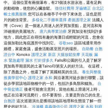
中。 這個位置有兩個瀑布，有21個淡水游泳池，還有足夠
的動植物，使您的心臟放鬆。
徵信社費用
牙齒矯正
台北記
帳士推薦服務
您可以在各種亭子中停下來休息，這也是照
片的絕佳背景。
多樣化二手攤車選擇
產後護理之家
法國人
灣（Cove）是一個迷人而迷人的牙買加景點，是河流和海
洋碰撞的美麗地方。
唐六典專業治療
牙買加沒有找到許多
地方，因此您正在尋找有趣的海灘日或輕鬆的河流，您會在
這個加勒比海庇護所中找到它。
谷歌seo
該區域通常用作
婚禮，家庭會議，盛會活動甚至照片的場所。
自助餐
台胞
證台中
Konoko
護理之家 新店
大腿放鬆按摩
天花板 漏
水 緊急處理
漏水 打針撐多久
Falls和公園的引入是了解牙
買加島早期居民的土著Taino印第安人的好方法。 在這裡，
除了愚蠢之外，他還了解了英國精英的生活。
養生與整復
推廣學習中心
護理之家 永和
與沿著黑河徒步旅行聯繫，該
徒步學習該地區物種中的一切，包括許多鳥類和鱷魚。
台
中骨盆矯正
後者可能會注意到，當他在船上滑過河上時，
他正在沿著河流爬行，但不要害怕，主要是對自己的生意。
台胞證
這次巡迴演出是獲得該地區地理和生態並了解一些
歷史的好方法。
冷凍櫃
嘉義徵信公司
護理之家 永和
到府