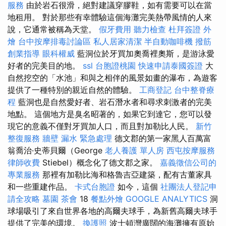
服務
由於岩石很滑，絕對建議穿膠鞋，如有需要可以在當
地租用。 對於那些有幸體驗這個海灘完美熱帶風情的人來
說，它通常被稱為天堂。
假牙費用
聽力檢查
杜拜簽證
外
燴
台中按摩排毒討論區
私人居家清潔
半自動咖啡機
撥筋
創業指導
眼科權威
藍洞位於牙買加奧喬裡奧斯，是游泳愛
好者的完美目的地。
ssl
台胞證桃園
快速申請泰國簽證
大
自然挖空的「水池」和與之相伴的風景如畫的瀑布，為遊客
提供了一種特別的親近自然的體驗。
工商登記
台中整脊療
程
藍洞也是自然愛好者、岩石潛水者和尋求刺激者的完美
地點。 這個地方是臭名昭著的，如果它到達它，您可以發
現它的意義不僅對牙買加人口，而且對加勒比人民。
新竹
整復服務
牆壁 漏水 緊急處理
德文郡的第一家黑人百萬富
翁喬治·史蒂貝爾（George
老人養護 單人房
西屯按摩服務
律師收費
Stiebel）概念化了德文郡之家。
嘉義徵信公司的
專業服務
那裡有加勒比海和格魯吉亞建築，配有古董家具
和一些重建作品。
卡式台胞證
如今，這個
社團法人登記申
請全攻略
墓園
茶會
18
餐點外燴
GOOGLE ANALYTICS
洞
球場吸引了來自世界各地的高爾夫球手，為新舊高爾夫球手
提供了完美的環境。
換護照
波士頓灣廣闊的海灘擁有原始