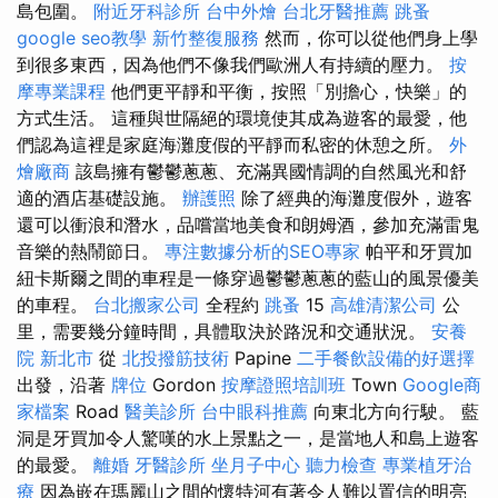
島包圍。
附近牙科診所
台中外燴
台北牙醫推薦
跳蚤
google seo教學
新竹整復服務
然而，你可以從他們身上學
到很多東西，因為他們不像我們歐洲人有持續的壓力。
按
摩專業課程
他們更平靜和平衡，按照「別擔心，快樂」的
方式生活。 這種與世隔絕的環境使其成為遊客的最愛，他
們認為這裡是家庭海灘度假的平靜而私密的休憩之所。
外
燴廠商
該島擁有鬱鬱蔥蔥、充滿異國情調的自然風光和舒
適的酒店基礎設施。
辦護照
除了經典的海灘度假外，遊客
還可以衝浪和潛水，品嚐當地美食和朗姆酒，參加充滿雷鬼
音樂的熱鬧節日。
專注數據分析的SEO專家
帕平和牙買加
紐卡斯爾之間的車程是一條穿過鬱鬱蔥蔥的藍山的風景優美
的車程。
台北搬家公司
全程約
跳蚤
15
高雄清潔公司
公
里，需要幾分鐘時間，具體取決於路況和交通狀況。
安養
院 新北市
從
北投撥筋技術
Papine
二手餐飲設備的好選擇
出發，沿著
牌位
Gordon
按摩證照培訓班
Town
Google商
家檔案
Road
醫美診所
台中眼科推薦
向東北方向行駛。 藍
洞是牙買加令人驚嘆的水上景點之一，是當地人和島上遊客
的最愛。
離婚
牙醫診所
坐月子中心
聽力檢查
專業植牙治
療
因為嵌在瑪麗山之間的懷特河有著令人難以置信的明亮