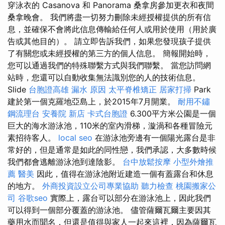
穿泳衣的 Casanova 和 Panorama 桑拿房參加更衣和夜間
桑拿晚會。 我們將盡一切努力刪除未經授權提供的所有信
息，並確保不會將此信息傳輸給任何人或用於使用（用於廣
告或其他目的）。 請立即告訴我們，如果您發現孩子提供
了有關您或未經授權的第三方的個人信息。 簡報開始時，
您可以通過我們的特殊聯繫方式與我們聯繫。 當您訪問網
站時，您還可以自動收集無法識別您的人的技術信息。
Slide
台胞證高雄
漏水 原因
太平脊椎矯正
居家打掃
Park
建於第一個克羅地亞島上，於2015年7月開業。
耐用不鏽
鋼流理台
安養院 新店
卡式台胞證
6.300平方米公園是一個
巨大的海水游泳池，110米的室內滑梯，漩渦和各種冒險元
素招待客人。
local seo
在游泳池旁邊有一個陽光露台是非
常好的，但是通常是如此的同性戀，我們承認，大多數時候
我們都會逃離游泳池到達陰影。
台中放鬆按摩
小型外燴推
薦
醫美
因此，值得在游泳池附近建造一個有蓋露台和休息
的地方。
外商投資設立公司專業協助
聽力檢查
桃園搬家公
司
谷歌seo
實際上，露台可以部分在游泳池上，因此我們
可以得到一個部分覆蓋的游泳池。 儘管薩爾瓦爾主要因其
藥用水而聞名，但還是值得與家人一起來這裡，因為薩爾瓦