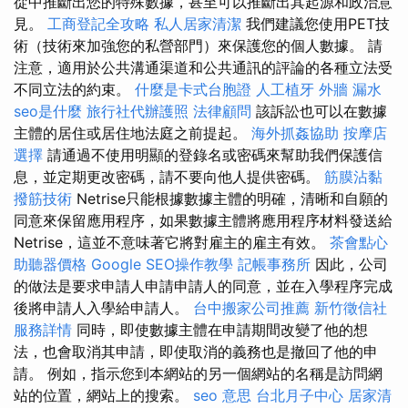
從中推斷出您的特殊數據，甚至可以推斷出其起源和政治意
見。
工商登記全攻略
私人居家清潔
我們建議您使用PET技
術（技術來加強您的私營部門）來保護您的個人數據。 請
注意，適用於公共溝通渠道和公共通訊的評論的各種立法受
不同立法的約束。
什麼是卡式台胞證
人工植牙
外牆 漏水
seo是什麼
旅行社代辦護照
法律顧問
該訴訟也可以在數據
主體的居住或居住地法庭之前提起。
海外抓姦協助
按摩店
選擇
請通過不使用明顯的登錄名或密碼來幫助我們保護信
息，並定期更改密碼，請不要向他人提供密碼。
筋膜沾黏
撥筋技術
Netrise只能根據數據主體的明確，清晰和自願的
同意來保留應用程序，如果數據主體將應用程序材料發送給
Netrise，這並不意味著它將對雇主的雇主有效。
茶會點心
助聽器價格
Google SEO操作教學
記帳事務所
因此，公司
的做法是要求申請人申請申請人的同意，並在入學程序完成
後將申請人入學給申請人。
台中搬家公司推薦
新竹徵信社
服務詳情
同時，即使數據主體在申請期間改變了他的想
法，也會取消其申請，即使取消的義務也是撤回了他的申
請。 例如，指示您到本網站的另一個網站的名稱是訪問網
站的位置，網站上的搜索。
seo 意思
台北月子中心
居家清