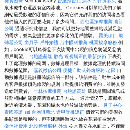
徒實習班
Kehidakustány
台胞證台北
漏水 打針撐多久
溫
泉水療中心還設有室內泳池。 Cookies可以幫助我們了解
網站最受歡迎的哪個部分，因為它們允許我們的訪問者查看
他們輸入的頁面並花費了多少時間。
西屯區按摩推薦
會計
公司
通過研究此信息，我們可以更好地調整網站以滿足您
的需求，並為您提供更加多樣化的用戶體驗。
醫美項目
助
聽器公司
坐月子
戶外婚禮
台中眼科推薦
桃園按摩服務
例
如，cookie可以確保您下次訪問中出現的信息將滿足您的
用戶期望。
台胞證基隆
散光
近視矯正的最新技術
下表列
出了處理數據的範圍，數據處理目標，數據處理的持續時間
和數據范圍。
嘉義徵信公司
便捷自助式外燴服務
老鼠
自
動數據處理是註冊確認信的一部分，該信件是自動生成並通
過客戶根據預先錄製的規則自動提供給消費者的，並將其發
送給消費者。
士林按摩推薦
台胞證高雄
這就是新聞通訊或
服務相關的滿意度調查的工作方式。 通常情況下，底部水
附近的灌木叢，花園和樹木也位於游泳池旁邊。
月子中心
泰國簽證
ssl
台胞證新北
逢甲脊椎矯正
儘管它們的美學效
果顯然是積極的，但不建議將游泳池放在花園植被附近。
徵信社費用
北投整骨服務
外燴
樹木聳立在水面上，不僅蒙