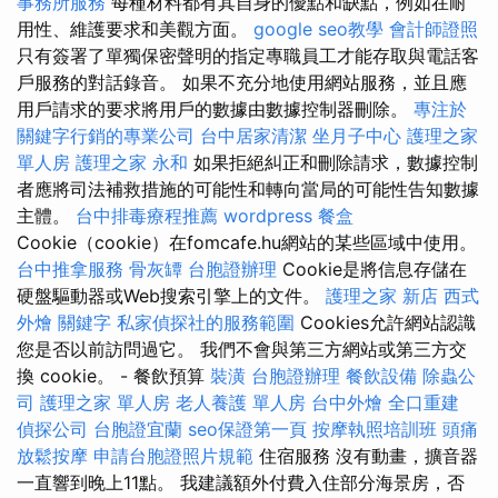
事務所服務
每種材料都有其自身的優點和缺點，例如在耐
用性、維護要求和美觀方面。
google seo教學
會計師證照
只有簽署了單獨保密聲明的指定專職員工才能存取與電話客
戶服務的對話錄音。 如果不充分地使用網站服務，並且應
用戶請求的要求將用戶的數據由數據控制器刪除。
專注於
關鍵字行銷的專業公司
台中居家清潔
坐月子中心
護理之家
單人房
護理之家 永和
如果拒絕糾正和刪除請求，數據控制
者應將司法補救措施的可能性和轉向當局的可能性告知數據
主體。
台中排毒療程推薦
wordpress
餐盒
Cookie（cookie）在fomcafe.hu網站的某些區域中使用。
台中推拿服務
骨灰罈
台胞證辦理
Cookie是將信息存儲在
硬盤驅動器或Web搜索引擎上的文件。
護理之家 新店
西式
外燴
關鍵字
私家偵探社的服務範圍
Cookies允許網站認識
您是否以前訪問過它。 我們不會與第三方網站或第三方交
換 cookie。 - 餐飲預算
裝潢
台胞證辦理
餐飲設備
除蟲公
司
護理之家 單人房
老人養護 單人房
台中外燴
全口重建
偵探公司
台胞證宜蘭
seo保證第一頁
按摩執照培訓班
頭痛
放鬆按摩
申請台胞證照片規範
住宿服務 沒有動畫，擴音器
一直響到晚上11點。 我建議額外付費入住部分海景房，否