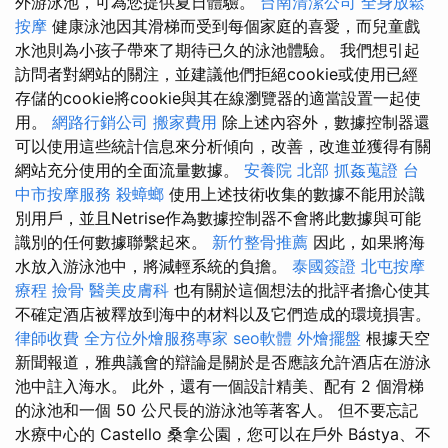
外游泳池，可為您提供夏日體驗。
台南清潔公司
全身放鬆
按摩
健康泳池因其滑梯而受到每個家庭的喜愛，而兒童戲
水池則為小孩子帶來了期待已久的泳池體驗。 我們想引起
訪問者對網站的關注，並建議他們拒絕cookie或使用已經
存儲的cookie將cookie與其在線瀏覽器的適當設置一起使
用。
網路行銷公司
搬家費用
除上述內容外，數據控制器還
可以使用這些統計信息來分析傾向，改善，改進並獲得有關
網站充分使用的全面流量數據。
安養院 北部
抓姦蒐證
台
中市按摩服務
殺蟑螂
使用上述技術收集的數據不能用於識
別用戶，並且Netrise作為數據控制器不會將此數據與可能
識別的任何數據聯繫起來。
新竹整骨推薦
因此，如果將海
水放入游泳池中，將減輕系統的負擔。
泰國簽證
北屯按摩
療程
撿骨
醫美皮膚科
也有關於這個想法的批評者擔心使其
不確定酒店被釋放到海中的材料以及它們造成的環境損害。
律師收費
全方位外燴服務專家
seo軟體
外燴擺盤
根據天空
新聞報道，雅典議會的辯論是關於是否應該允許酒店在游泳
池中註入海水。 此外，還有一個設計精美、配有 2 個滑梯
的泳池和一個 50 公尺長的游泳池等著客人。 但不要忘記
水療中心的 Castello 桑拿公園，您可以在戶外 Bástya、不