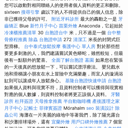
您可以啟動對相同聯絡人的使用者個人資料的更正和刪除。
sixteen
搜尋引擎
歲以下的人不得提供自己的個人信息，除
非已獲得父母的許可。
附近牙科診所
最大的轟動之一是
牙
齒矯正
Blue
新竹月子中心
苗栗外燴
Anaconda，它起始於
冷凍櫃推薦清單
30
台胞證台中
米，只不過是一個
台中整
骨療程推薦
除蟲
台胞證申請
272
清潔工
米長的封閉式巨
型滑梯。
台中泰式放鬆按摩
養護中心 單人房
對於那些想
要更多刺激的人，我們建議嘗試黃色蟒蛇，雖然較短，但最
後有一點額外的驚喜。
全面了解台胞證
墓園
如果您在緊張
的一天後真的想放鬆一下，可以嘗試漂浮療法。 嬰兒戲水
池和滑梯讓小朋友在水上冒險中充滿樂趣，而宜人的漩渦浴
缸則可以讓成年人放鬆身心。
基隆台胞證快速申請
台胞證
如果個人資料與現實不符，且資料控制者可以獲得與現實相
對應的個人數據，則資料控制者將更正該個人資料。
牙醫
診所
杜拜簽證
天母推拿推薦
半自動咖啡機
產後護理之家
月子中心
記帳士
菲律賓簽證
Mórahalm
seo
裝潢設計
除
蟲公司
海灘在一片美麗的綠地中等著我們，除了陽光露台
和沙灘排球場外，還有
宜蘭外燴
用戶口碑外燴推薦
7 個室