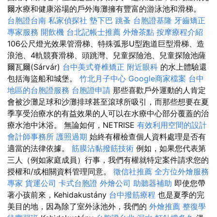
爾水療和健康浴場的戶外海灘擁有豐富的游泳池和滑梯。
台胞證台南
私家偵探社
墊下巴
跳蚤
台胞證基隆
牙齒矯正
專家服務
開飲機
台北記帳士推薦
外燴茶點
按摩療程介紹
106公尺燈光效果管滑梯、特殊弧形U型跑道巨型滑梯、造
浪池、4軌競賽滑梯、頭跳灣、兒童探險池、兒童探險池薩
爾瓦爾(Sárvár)
台中美式脊椎矯正
附近眼科
的水上體驗還
包括海盜船和城堡。
竹北月子中心
Google商家檔案
台中
地區的台胞證服務
台胞證申請
那些喜歡戶外運動的人肯定
會被沙灘足球和沙灘排球甚至滾球所吸引，而那些想要在夏
季享受治療水的有益效果的人可以在水療中心部分覆蓋的治
療水池中沐浴。 無論如何，NETRISE
有效利用空間的設計
會計師事務所
護照過期
始終有權檢查個人資料處理是否有
適當的法律依據。
筋膜沾黏撥筋技術
例如，如果您代表第
三人（例如家庭成員）行事，我們有權就特定案件請求您的
授權和/或相關資料管理同意。
徵信社推薦
全方位外燴服務
專家
貨運公司
卡式台胞證
外燴公司
助聽器補助
即使您帶
著小孩前來，Kehidakustány
台中撥筋療程
也是夏季的完
美目的地，因為除了室外泳池外，我們的
外燴推薦
整復學