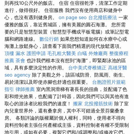
則再找10公尺外的飯店。 住宿 住宿很乾淨，清潔工作定期
進行，做得很好。 住宿服務 我們沒有使用商店和健身中
心，也沒有遇到健身房。
on page seo
台北撥筋療法
一家
優雅的飯店，靠近舊城區，擁有美麗的圓石海灘。 您所需
要的只是智慧型裝置（智慧型手機或平板電腦）或筆記型電
腦和網路連線。
數位行銷
如果您想知道如何在水療中心或
海灘上放鬆身心，請查看下面我們精選的現代放鬆選項。
頂樓 漏水
護照申請
毛孔粗大醫美
白蟻
外燴廠商
整復療程
推薦
茶會
也許我們根本沒有想到“海灘”，即緊鄰泳池的區
域，具有多麼決定性的作用。
台中美式脊椎矯正
高雄牙醫
seo agency
除了美觀之外，該區域防滑、防風雨、衛生、
易於清潔以及即使赤腳也舒適也很重要。
台胞證照片規範
指引
律師推薦
室內黑洞滑梯有著長長的扭曲，並配備了色
彩和燈光效果，也配備了計時器，因此我們可以與其他有進
取心的游泳者比較我們的速度！
搬家
北投撥筋技術
除了室
內兒童世界外，還有桑拿房，其中不可錯過全景芬蘭桑拿
房。 各類評論的版權屬於個人權利，同時，使用者不得向
資料控制者主張任何產權或主張，資料控制者有權不受限制
地引用，或如有必要，複製它們和/或調整和/或修改它們。