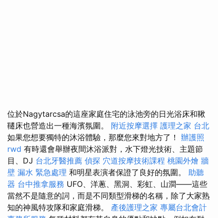
位於Nagytarcsa的這座家庭住宅的泳池旁的日光浴床和鞦
韆床也營造出一種海濱氛圍。
附近按摩選擇
護理之家 台北
如果您想要獨特的沐浴體驗，那麼您來對地方了！
辦護照
rwd
有時還會舉辦夜間沐浴派對，水下燈光技術、主題節
目、DJ
台北牙醫推薦
偵探
穴道按摩技術課程
桃園外燴
牆
壁 漏水 緊急處理
和明星表演者保證了良好的氛圍。
助聽
器
台中推拿服務
UFO、洋蔥、黑洞、彩虹、山澗——這些
當然不是隨意的詞，而是不同類型滑梯的名稱，除了大家熟
知的神風特攻隊和家庭滑梯。
產後護理之家
專屬台北會計