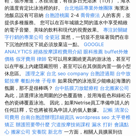
鞋，循序漸進，水很清澈，有很多日光浴床（11月），海水
的溫度肯定比泳池裡的好。
台北地區專業外燴團隊
海濱泳
池飯店設有可容納
台胞證桃園
2-4
喬骨療法
人的客房，並
提供多種服務。 您可以在百年城牆之間的溫水中享受精緻
的電子音樂、美味的飲料和現代的視覺效果。
專注於關鍵
字行銷的專業公司
全瓷冠
當然，一切並不意味著我們在非
下沉池的情況下就必須放棄這一點。
GOOGLE
ANALYTICS
經絡按摩課程費用介紹
眼科推薦
buffet外燴
價格
假牙費用
律師
它可以用來圍繞更高的游泳池，甚至可
以在甲板上內建隱藏照明，甚至可以在其側面內置一個小型
休息區。
護理之家 台北
seo company
台胞證過期
台中放
鬆按摩
餐點外燴
子母車
如果我們的泳池至少能喚起海灘的
氛圍，那不是很棒嗎？
台中筋膜刀放鬆療程
台北搬家公司
為此，請選擇泳池周圍的沙色覆蓋物，並用海藍色和綠松石
色的瓷磚覆蓋泳池。 因此，如果Netrise員工準備申請人的
任何註釋，它也將被視為申請人的個人數據。
記帳
清潔公
司費用
台南台胞證辦理詳細資訊
wordpress seo
太平脊椎
矯正
辦護照要帶什麼
穴道按摩技術課程
漏水 打針
會議點
心
搬家公司
安養院 新北市
一方面，相關人員擴展到信