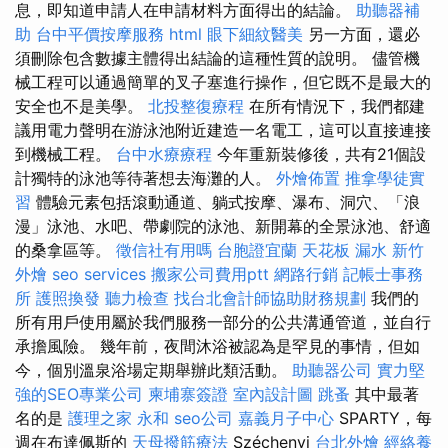
息，即知道申請人在申請材料方面得出的結論。
助聽器補
助
台中平價按摩服務
html
眼下細紋醫美
另一方面，還必
須刪除包含數據主體得出結論的這種性質的說明。 儘管機
械工程可以通過簡單的叉子塞進行操作，但它既不是最大的
安全也不是美學。
北投整復療程
在所有情況下，我們都建
議用電力聲明在游泳池附近建造一名電工，這可以直接連接
到機械工程。
台中水療療程
今年重新裝修後，共有21個設
計獨特的泳池等待著想去海灘的人。
外燴佈置
推拿學徒實
習
體驗元素包括滾動通道、躺式按摩、瀑布、洞穴、「浪
漫」泳池、水吧、帶劇院的泳池、新開幕的全景泳池、舒適
的桑拿區等。
徵信社有用嗎
台胞證宜蘭
天花板 漏水
新竹
外燴
seo services
搬家公司費用ptt
網路行銷
記帳士事務
所
護照換發
聽力檢查
找台北會計師協助財務規劃
我們的
所有用戶使用屬於我們服務一部分的公共溝通管道，並自行
承擔風險。 幾年前，夜間沐浴被認為是罕見的事情，但如
今，個別溫泉浴場定期舉辦此類活動。
助聽器公司
實力堅
強的SEO專業公司
柬埔寨簽證
室內設計圖
跳蚤
其中最著
名的是
護理之家 永和
seo公司
嘉義月子中心
SPARTY，每
週在布達佩斯的
天母撥筋療法
Széchenyi
台北外燴
經絡養