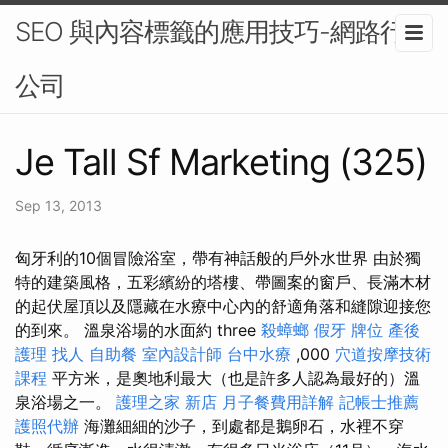
SEO 與內容標籤的應用技巧-網路行銷
公司
Je Tall Sf Marketing (325)
Sep 13, 2013
匈牙利的10個冒險浴室，帶有神話般的戶外水世界 由於獨
特的建築風格，五彩繽紛的塔樓、帶圖案的窗戶、長滿木材
的起伏屋頂以及隱藏在水療中心內的舒適角落和縫隙迎接您
的到來。 溫泉浴場的水面約 three
殺蟑螂
假牙
牌位
產後
護理
找人
自助餐
室內設計師
台中水療
,000
穴道按摩技術
課程
平方米，是奧地利最大（也是許多人認為最好的）溫
泉浴場之一。
護理之家 新店
月子餐費用詳解
記帳士推薦
護照代辦
海灘細細的沙子，到處都是鵝卵石，水裡不穿