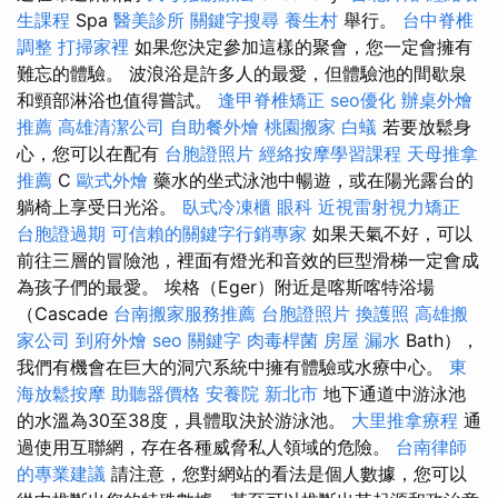
生課程
Spa
醫美診所
關鍵字搜尋
養生村
舉行。
台中脊椎
調整
打掃家裡
如果您決定參加這樣的聚會，您一定會擁有
難忘的體驗。 波浪浴是許多人的最愛，但體驗池的間歇泉
和頸部淋浴也值得嘗試。
逢甲脊椎矯正
seo優化
辦桌外燴
推薦
高雄清潔公司
自助餐外燴
桃園搬家
白蟻
若要放鬆身
心，您可以在配有
台胞證照片
經絡按摩學習課程
天母推拿
推薦
C
歐式外燴
藥水的坐式泳池中暢遊，或在陽光露台的
躺椅上享受日光浴。
臥式冷凍櫃
眼科
近視雷射視力矯正
台胞證過期
可信賴的關鍵字行銷專家
如果天氣不好，可以
前往三層的冒險池，裡面有燈光和音效的巨型滑梯一定會成
為孩子們的最愛。 埃格（Eger）附近是喀斯喀特浴場
（Cascade
台南搬家服務推薦
台胞證照片
換護照
高雄搬
家公司
到府外燴
seo 關鍵字
肉毒桿菌
房屋 漏水
Bath），
我們有機會在巨大的洞穴系統中擁有體驗或水療中心。
東
海放鬆按摩
助聽器價格
安養院 新北市
地下通道中游泳池
的水溫為30至38度，具體取決於游泳池。
大里推拿療程
通
過使用互聯網，存在各種威脅私人領域的危險。
台南律師
的專業建議
請注意，您對網站的看法是個人數據，您可以