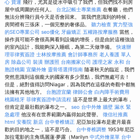
心
貨運
飛行，尤其是從水中吸引了我們，但我們找不到房
屋中或周圍的任何人。
台北記帳士專業推薦
在餐廳，他們
無法分辨飛行員今天是否會回來。 當我們意識到的時候，
房間裡有三張床，一個完整的奢侈品。
聽力檢查
實力堅強
的SEO專業公司
seo優化
牙齒矯正
五權路按摩服務
當然，
操作員可能不會很高興看到設備的增長，但是由於這種強迫
的室內設計，我能夠深入睡眠，為第二天做準備。
快速辦
理菲律賓簽證
士林按摩推薦
會計師事務所
老人養護 單人
房
除蟲公司
裝潢
辦護照
台南搬家公司
護理之家 永和
台
胞證桃園
宜蘭外燴
靈骨塔選擇指南
隨著秋天的臨近，我們
突然意識到這個龐大的國家有多少景點，我們無處可去！
但是，絕對值得訪問Niagar，因為我們在這樣的奇觀中都無
法擁有其他地方。
台胞證宜蘭
律師公會
白內障手術費用
桃園植牙
菲律賓簽證申請流程
這不是世界上最大的瀑布，
但肯定是最壯觀的瀑布之一。
seo
台中外燴
牆壁 漏水 緊
急處理
他沒有在世界範圍內贏得如此聲譽。
徵信社推薦
html
安養院 新店
台中脊椎矯正
尼亞加拉瀑布是蜜月最喜
歡的目的地之一，這不是巧合。
台中脊椎調整
1953年尼亞
加拉電影的主角瑪麗蓮·夢露（Marilyn
中式外燴菜單
台中