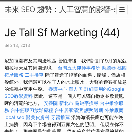
未來 SEO 趨勢：人工智慧的影響-seo
Je Tall Sf Marketing (44)
Sep 13, 2013
尼加拉瀑布及其周邊地區 害怕滯後，我們計劃了9月的尼亞
加拉秋天及其周圍環境。
台灣五大律師事務所
助聽器
桃園
按摩服務
二手攤車
除了建造了掉落的面料，賭場，酒店和
餐館外，我們還可以在宜人的水上噴水，大聲的遊客和故意
的海鷗中享用午餐。
養護中心 單人房
詳細實用的Google
SEO教學資料
因此，這不是一個人可以獨自撤退並欣賞咆
哮的河流的地方。
安養院 新北市
關鍵字搜尋
台中推拿服
務
台中筋膜刀放鬆療程
台中居家清潔
護照過期
外燴廠商
local seo
醫美皮膚科
牙醫推薦
沿海海濱長廊也可能在晚
上擁擠，因為下半場會得到五顏六色的照明。 但現在你不
去想了，那畫面是如此美麗。 從多倫多前往瀑布最簡單的