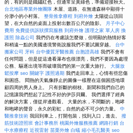
的，有的則是鐵鏽紅色，但通常呈黃綠色，準備迎接秋天。
台北地區專業外燴團隊
木屋、道路、在無邊森林中顯得十
分渺小的小村落。
整骨推拿療程
到府外燴
太陽從山頂回
望，在大自然的桌面上投射出數百公尺的陰影。
月子中心
費用
免費提供訴狀撰寫服務
到府外燴
護理之家 單人房
換
護照
除蟲公司
我們仍在考慮該怎麼做，但明顯的熱情好客
和稍遠一點的美國邊境警衛說服我們不要試圖穿越。
台中
搬家公司
牙科
台中優質牙醫推薦
台胞證高雄
我們不會有
任何問題，但是從這邊看瀑布也很漂亮，我們不要因為處理
公務、驅逐出境等而破壞我們的第一次重大旅行。
大腿放
鬆按摩
seo 關鍵字
護照過期
我們走回車上，心情有些悲傷
和困惑。 悶熱的天氣像靜止的圖像一樣壓在這個困惑地環
顧四周的男人身上。 只有折斷的樹枝、新聞和我們自己的
記憶讓我們想起了記性不好的伊莎貝爾。 我們選擇了經典
的解決方案，僅從岸邊觀看。 大量的水，不間斷的，咆哮
和咆哮的聲音，永久的彩虹，自然的必不可少的力量。
中
醫推拿技術
我回到車上，打開包裝，找到入口，進去。
撥
筋技術證照班
會計事務所
桃園外燴服務推薦
網路行銷
台
中水療療程
近視雷射
苗栗外燴
白蟻
縮小毛孔醫美
seo