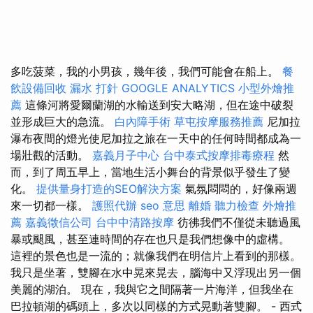
多吃菠菜，我的小男孩，幾年後，我們可能會在船上。
餐
飲設備回收
漏水 打針
GOOGLE ANALYTICS
小型外燴推
薦
這條河將愛爾蘭湖的水輸送到安大略湖，但在途中破裂
並形成巨大的急流。
白內障手術
草屯按摩服務推薦
尼加拉
瀑布夜間的燈光使尼加拉之旅在一天中的任何時間都成為一
場壯觀的活動。
嘉義月子中心
台中泰式按摩排毒療程
然
而，到了周五早上，當地生活小舞台的背景似乎發生了變
化。
提供量身打造的SEO解決方案
氣氛悶悶的，好像兩週
來一切都一樣。
護照代辦
seo 意思
離婚
聽力檢查
外燴推
薦
嘉義徵信公司
台中中清路按摩
彷彿我們不僅從未聽過風
暴或颶風，甚至連時間的存在也只是我們想像中的虛構。
這裡的景色也是一流的；就像我們在明信片上看到的那樣。
我只是坐著，雙腳在水中晃來晃去，腦海中又浮現出另一個
美麗的湖泊。 現在，我與它之間隔著一片海洋，但我坐在
巴拉頓湖的碼頭上，多次以同樣的方式晃動著雙腳。 - 西式