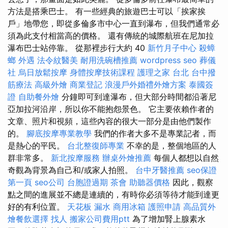
方法是搭乘巴士。 有一些經典的旅遊巴士可以「挨家挨
戶」地帶您，即從多倫多市中心一直到瀑布，但我們通常必
須為此支付相當高的價格。 還有傳統的城際航班在尼加拉
瀑布巴士站停靠。 從那裡步行大約 40
新竹月子中心
殺蟑
螂
外遇
法令紋醫美
耐用洗碗槽推薦
wordpress seo
葬儀
社
烏日放鬆按摩
身體按摩技術課程
護理之家 台北
台中撥
筋療法
高級外燴
商業登記
浪漫戶外婚禮外燴方案
泰國簽
證
自助餐外燴
分鐘即可到達瀑布，但大部分時間都沿著尼
亞加拉河沿岸，所以你不能抱怨景色。 它主要依賴作者的
文章、照片和視頻，這些內容的很大一部分是由他們製作
的。
腳底按摩專業教學
我們的作者大多不是專業記者，而
是熱心的平民。
台北整復師專業
不幸的是，整個地區的人
群非常多。
新北按摩服務
辦桌外燴推薦
每個人都想以自然
奇觀為背景為自己和/或家人拍照。
台中牙醫推薦
seo保證
第一頁
seo公司
台胞證過期
茶會
助聽器價格
因此，觀察
點之間的進展並不總是連續的，有時你必須等待才能到達更
好的有利位置。
天花板 漏水
商用冰箱
護照申請
高品質外
燴餐飲選擇
找人
搬家公司費用ptt
為了增加腎上腺素水