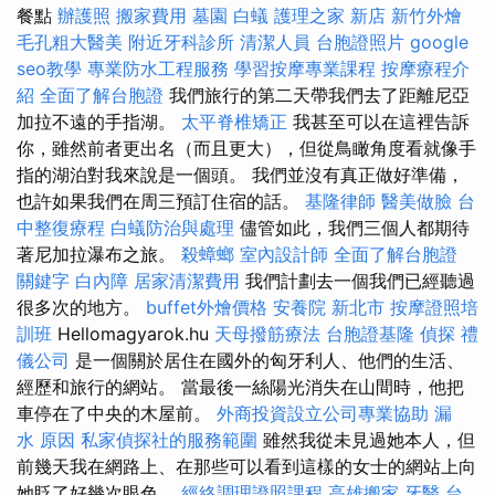
餐點
辦護照
搬家費用
墓園
白蟻
護理之家 新店
新竹外燴
毛孔粗大醫美
附近牙科診所
清潔人員
台胞證照片
google
seo教學
專業防水工程服務
學習按摩專業課程
按摩療程介
紹
全面了解台胞證
我們旅行的第二天帶我們去了距離尼亞
加拉不遠的手指湖。
太平脊椎矯正
我甚至可以在這裡告訴
你，雖然前者更出名（而且更大），但從鳥瞰角度看就像手
指的湖泊對我來說是一個頭。 我們並沒有真正做好準備，
也許如果我們在周三預訂住宿的話。
基隆律師
醫美做臉
台
中整復療程
白蟻防治與處理
儘管如此，我們三個人都期待
著尼加拉瀑布之旅。
殺蟑螂
室內設計師
全面了解台胞證
關鍵字
白內障
居家清潔費用
我們計劃去一個我們已經聽過
很多次的地方。
buffet外燴價格
安養院 新北市
按摩證照培
訓班
Hellomagyarok.hu
天母撥筋療法
台胞證基隆
偵探
禮
儀公司
是一個關於居住在國外的匈牙利人、他們的生活、
經歷和旅行的網站。 當最後一絲陽光消失在山間時，他把
車停在了中央的木屋前。
外商投資設立公司專業協助
漏
水 原因
私家偵探社的服務範圍
雖然我從未見過她本人，但
前幾天我在網路上、在那些可以看到這樣的女士的網站上向
她眨了好幾次眼色。
經絡調理證照課程
高雄搬家
牙醫
台