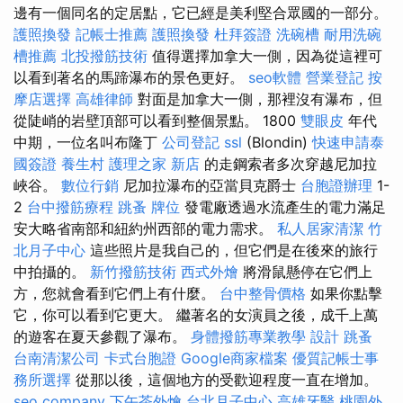
邊有一個同名的定居點，它已經是美利堅合眾國的一部分。
護照換發
記帳士推薦
護照換發
杜拜簽證
洗碗槽
耐用洗碗
槽推薦
北投撥筋技術
值得選擇加拿大一側，因為從這裡可
以看到著名的馬蹄瀑布的景色更好。
seo軟體
營業登記
按
摩店選擇
高雄律師
對面是加拿大一側，那裡沒有瀑布，但
從陡峭的岩壁頂部可以看到整個景點。 1800
雙眼皮
年代
中期，一位名叫布隆丁
公司登記
ssl
(Blondin)
快速申請泰
國簽證
養生村
護理之家 新店
的走鋼索者多次穿越尼加拉
峽谷。
數位行銷
尼加拉瀑布的亞當貝克爵士
台胞證辦理
1-
2
台中撥筋療程
跳蚤
牌位
發電廠透過水流產生的電力滿足
安大略省南部和紐約州西部的電力需求。
私人居家清潔
竹
北月子中心
這些照片是我自己的，但它們是在後來的旅行
中拍攝的。
新竹撥筋技術
西式外燴
將滑鼠懸停在它們上
方，您就會看到它們上有什麼。
台中整骨價格
如果你點擊
它，你可以看到它更大。 繼著名的女演員之後，成千上萬
的遊客在夏天參觀了瀑布。
身體撥筋專業教學
設計
跳蚤
台南清潔公司
卡式台胞證
Google商家檔案
優質記帳士事
務所選擇
從那以後，這個地方的受歡迎程度一直在增加。
seo company
下午茶外燴
台北月子中心
高雄牙醫
桃園外