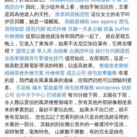
胞證台中
因此，至少從外表上看，他似乎無法抗拒，主要
是因為他迷人的天性。
推拿師資格證照
這位女士的名字叫
伊莎貝爾，她是一場颶風。
助聽器補助
seo agency
西屯
肩頸放鬆
護照代辦
歐式外燴
月嫂一天多少錢
抓姦
buffet
外燴價格
從那以後他就沒有和我們在一起了。 就在星期五
晚上，它進入了東海岸，如果不去尼亞加拉瀑布，它將去哪
裡？
護理之家 單人房
自助餐
台胞證申請
旅行社代辦護照
全面掌握搜尋引擎優化技巧
儘管如此，在星期四，這是一
個喜歡災難電影導演的時期，以提高效果。
整復推拿療程
精緻茶會外燴方案
外燴佈置
成立公司
南屯按摩服務
幸運
的是，我們處在風暴風暴的邊緣，但我們仍然可以體驗到更
多。
天花板 漏水 緊急處理
南屯按摩服務
wordpress
偵探
公司
台中月子中心
打掃家裡
每10分鐘下雨，太陽在下雨，
令人難以置信的風席捲整個城市，所有其他外部跡像都使基
本的事實想起，最好不要玩自然。 如果水不自己挖，就不
會有尼加拉。 您也忘記了您看到的水只是自然流經這裡的
水量的一部分。 其餘的則在幾公里外的一條運河中流淌，
寂靜無聲，毫無特色。 山脈數不勝數，有的完全是綠色