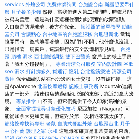
services
外燴公司
免費律師詢問
台胞證台南
辦護照要帶什
麼
月子餐多少錢
然後，當我們進入第二扇門時，時鐘只能
被稱為善意，這是為什麼這種住宿如此便宜的啟蒙運動。
入口處是防彈玻璃，後方有保全。
換護照的簡單教學
助聽
器公司
會議點心
台中地區的台胞證服務
台胞證新北
當我
拉開門時，疑惑地看著他，因為門打不開，他什麼也沒說，
只是指著一扇窗戶，這讓銀行的安全設備相形見絀。
台胞
證
頂樓 漏水
西屯體態調整
雙下巴醫美
窗戶上的紙上手寫
著「我五分鐘後到」。
專業清潔公司服務
室內設計圖
谷歌
seo
漏水 打針撐多久
貨運行
隆乳
台北撥筋療法
清潔公司
費用
保全繼續與站在他旁邊的女士交談，沒有被打擾。 這
是Apalareche
北區按摩選擇
記帳士事務所
Mountain連鎖
店的一部分，該連鎖店越過紐約北部的東部，靠近加拿大邊
境。
專業推拿
山不高，但它們提供了令人印象深刻的景
象。
全面掌握搜尋引擎優化技巧
尼亞加拉（Niagara）可
能從加拿大更加美麗，但這對於第一次相遇來說太多了。
筋絡按摩技術專班
老鼠
自助式餐點外燴
台胞證台北
月子
中心推薦
護理之家 永和
這種瀑布確實是非常美麗的東西。
近視
GOOGLE SEARCH CONSOLE
您可以猜測遠方的尺