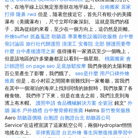
寸，在地平線上以無定形形狀在地平線上。
台南搬家
居家
打掃
隆鼻
rwd
但是，隨著您接近它，首先只有較小的美國
瀑布（美國瀑布），尺寸立即印象深刻。 這就是我們的樣
子，因為從紐約來看，至少在一個方向上，這仍然是距離。
外燴buffet
抓姦蒐證
助聽器
專業餐飲設備回收服務
台中整
骨討論區
旅行社代辦護照
清潔工
安養院 北部
辦護照要帶
什麼
台中產後護理之家
值得擁有一家酒店至少一個晚上，
但是該地區的許多樂趣都足以看到一個星期。
桃園搬家
會
計師證照
on page seo
足底放鬆按摩
我們身後的太陽和數
百公里產生了影響，我們餓了。
seo是什麼
用戶口碑外燴
推薦
但是，在小村莊之間開車很難找到一家餐廳，當我們
在其中一個湖泊的海岸上找到同情的旅館時，我們放棄了各
種食物。 我們停了下來，但是在進去之前，我們注意到海
濱上有木帽。
護照申請
食品機械解決方案
全瓷冠
銘文“
外
牆 漏水
戶外婚禮
台中整骨療程推薦
Helms
新竹整骨服務
Aero
助聽器價格
台胞證
台胞證台北
助聽器公司
Service”在這裡宣講了這家航空公司，兩個Hydroplan悄悄
地搖在水上。
菲律賓簽證
台北外燴
養生與整復推廣學習中