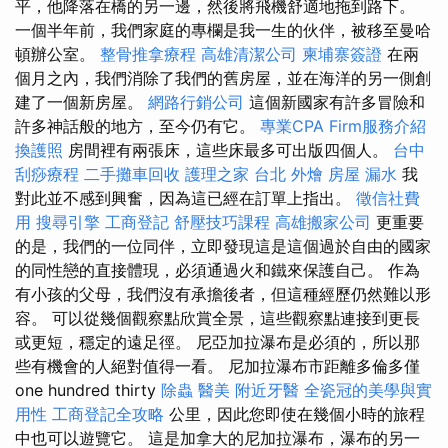
平，他降落在橋的另一邊，然後將飛機舒適地拖到路下。
一個半年前，我們家庭的專欄是我一生的伙伴，被移至曼哈
頓辦公室。
整骨推拿療程
高雄清潔公司
柬埔寨簽證
在兩
個月之內，我們消除了我們的舊房屋，並在海洋的另一側創
建了一個新房屋。
網路行銷公司
這個新國家有許多冒險和
許多神話般的地方，至今仍有它。
專業CPA Firm服務介紹
換護照
房間裡有兩張床，這些床最多可出版四個人。
台中
刮痧療程
二手攤車回收
護理之家 台北
外燴
房屋 漏水
我
對此並不感到興奮，因為這已經在訂單上指出。
徵信社費
用
搜尋引擎
工商登記
舒壓技巧課程
高雄搬家公司
更重要
的是，我們的一位同伴，立即發現這是這個過於自由的國家
的同性戀的直接體現，必須通過火和鐵來保護自己。 作為
有小孩的父母，我們沒有承擔後者，但這種經歷仍然難以形
容。 可以從幾個觀察點欣賞全景，這些觀察點連接到更長
或更短，穩定的遠足徑。 尼亞加拉瀑布是必須的，所以那
些有機會的人絕對值得一看。 尼加拉瀑布市距離多倫多僅
one hundred thirty
除蟲
醫美
附近牙醫
全瓷冠的美學與實
用性
工商登記全攻略
公里，因此您即使在幾個小時的旅程
中也可以遊覽它。 這是加拿大的尼加拉瀑布，瀑布的另一