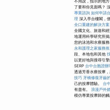
不用說，指示的地方
了要和你見面嗎？ 
專業諮詢
如何申請
理
深入亭台樓閣，
全口重建的解決方案
全國文化、旅遊和經
地運用科學研究所揭
您的泳池和水療服務在
永和護理之家服務推
段、本地包和其他
以更好地與搜尋引
SERP
台中台胞證辦
透過芳香水療按摩，
技巧
牙橋修復牙齒
己的按摩體驗。
台
有盡有。
浪漫戶外
模仿專業按摩師的觸