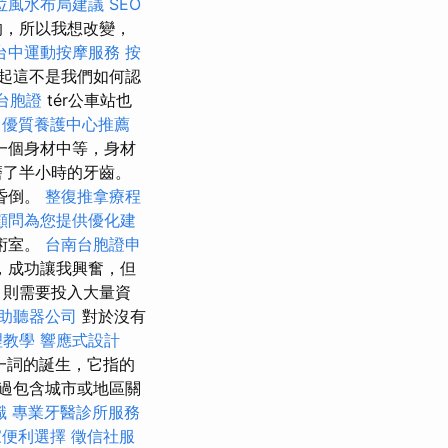
位風水布局建議
SEO
的，所以我想改變，
台中運動按摩服務
按
起這不是我們如何認
台胞證
tér公車站也
優質養護中心推薦
一個身材中等，身材
磨了半小時的牙齒。
昏倒。
整復推拿療程
O顧問為您提供優化建
術室。
台南台胞證申
，成功讓我興奮，但
，則需要投入大量資
助聽器公司
對於沒有
理教學
響應式設計
一詞的誕生，它指的
過包含城市或地區關
識
專業牙醫診所服務
家便利選擇
徵信社服