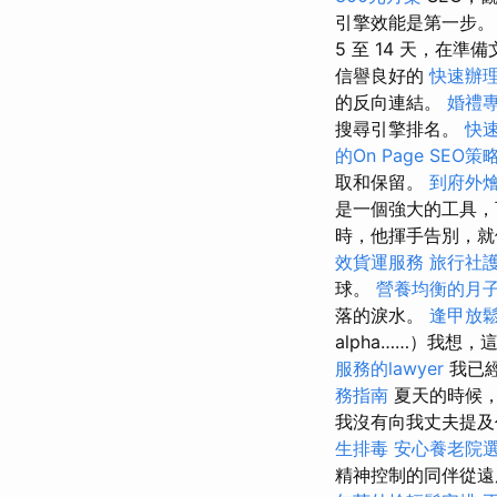
引擎效能是第一步。
5 至 14 天，在
信譽良好的
快速辦
的反向連結。
婚禮
搜尋引擎排名。
快
的On Page SEO策
取和保留。
到府外
是一個強大的工具，
時，他揮手告別，
效貨運服務
旅行社
球。
營養均衡的月
落的淚水。
逢甲放
alpha……）我
服務的lawyer
我已
務指南
夏天的時候，
我沒有向我丈夫提及
生排毒
安心養老院
精神控制的同伴從遠處