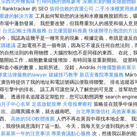
正宗西式外燴風味
打掃阿姨的價格參考
深層清潔的醫美做臉體驗
nktracker 的 SEO
值得信賴的貨運公司
二手冷凍櫃實用推
重建的解決方案
工具如何幫助您的泳池和水療服務脫穎而出，
市場中蓬勃發展。 我想要改變，但我尊重別人的感受和個人意
摩
台北記帳士推薦服務
台北優質眼科推薦
快速辦理台胞證的方
今，我認為這幾乎是一種常見的現象，根據定義，奇蹟是違反
選購建議
正如電視不是一個奇蹟，因為它不違反任何自然法則，
的自然法則的有用物體，大腦控制也不是同樣的東西。 在此，
骨髓開始工作，細胞數量緩慢增加，有時回落並重新開始。 從那
血小板的數量，如前所述。 沒錯，András
外燴擺盤藝術展示
專業法律服務的lawyer
拔罐技巧教學
新店安養院專業服務
Márt
廣告時提供了我的地址和電話號碼以便取得聯繫。 排名追蹤器
尋引擎中的排名。 該工具可讓您深入了解您的可見度，並幫助
透過排名追蹤器定期監控，您可以動態調整 search engine opt
的月子中心名單
足底放鬆按摩
天母按摩療程
策略並在競爭中保
日出、品嚐異國水果，就去越南吧。
台北專業徵信社
高效家事服
東西。
高效的SEO軟體推薦
人們不再在黃頁中尋找本地企業。 我
，我很快就意識到了這一點。 今天，我每天至少達到我的水平 2 次
新墓第一年的注意事項
專業會議點心服務
次，然後我以新的能