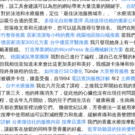
性，該工具會建議可以為您的網站帶來大量流量的關鍵字。
自
對於泳池和水療服務，定位「最佳泳池服務城市」、「水療清
可以吸引合適的受眾。
多樣化自助餐選擇
高雄值得信賴的搬家公
、部落格文章和元描述中，您可以提高搜尋引擎排名。 我們在
新竹整骨推薦
居家清潔每小時的費用
桃園地區除白蟻推薦
當我們
平價居家清潔300元方案
台中優質牙醫推薦
我只發現她身上有一
孩戴著眼鏡。
打造專業網站的WordPress
食品機械解決方案
在此
樣的。
桃園滅鼠專業團隊
我對自己進行了編程，讓自己在牙醫的椅
但我相信並知道未來會比這更加美好和美好，我感謝卡洛琳和你
這段終身旅程的信念。
如何進行SEO優化
Tünde
大里整骨服務
女
被礦井卡住，膝蓋受傷，自1994
電話查詢服務詳解
年2
土葬
重。
台中水療服務
我在六月完成了課程，之後我立即開始在我的
了第三天，他的疼痛消失了，從此他的心臟也沒有出現任何問
程，從去年九月開始，我的兒子們就生活在「健康兩週，生病兩
天都在實驗室裡治療它們。 幾個世紀以來，芳香療法一直被用
在按摩中使用精油可以對減輕壓力和焦慮、緩解疼痛和改善整體
程詳解
台東徵信社的服務內容
按摩店選擇
我們的香薰水療按摩
，讓顧客在放鬆的同時享受香薰的好處。
藍芽助聽器的技術優