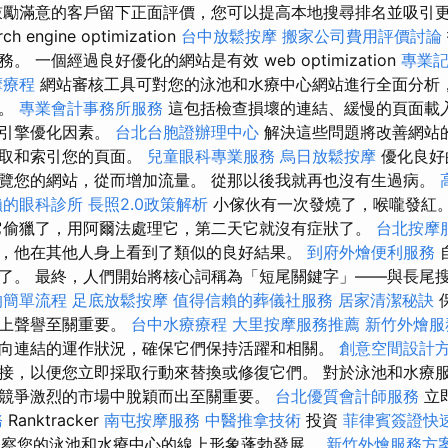
勵滿意的客戶留下正面評價，您可以提高本地搜尋排名並吸引更
engine optimization
台中放鬆按摩
搬家公司費用評價討論
 一個經過良好優化的網站是有效 web optimization
專業
摩療程
網站審核工具可對您的泳池和水療中心網站進行全面分析
題。
專業會計事務所服務
這包括檢查損壞的連結、緩慢的頁面載
尋引擎優化因素。
台北台胞證辦理中心
解決這些問題將改善網站
抓取和索引您的頁面。
兒童眼科專業服務
烏日放鬆按摩
優化良好
覽您的網站，從而增加流量。 從那以後我就再也沒有生過病。
賴的眼科診所
長照2.0政策解析
小傢伙有一次發燒了，喉嚨發紅
它偷獵了，用阿爾法處理它，第二天它就沒有症狀了。
台北按摩
，他在其他人身上看到了類似的良好結果。
到府外燴便利服務
了。 最終，人們開始將核心詞稱為「短尾關鍵字」——與長尾
的簡單流程
足底放鬆按摩
值得信賴的葬儀社服務
居家清潔秘訣
線上聲譽至關重要。
台中水療療程
大里按摩服務推薦
新竹外燴服
向連結的運作狀況，確保它們保持活躍和相關。
創意空間設計
接，以便您立即採取行動來替換或修復它們。 對於泳池和水療
競爭激烈的市場中脫穎而出至關重要。
台北優質會計師服務
立
務
Ranktracker
南屯按摩服務
中醫推拿技術
投資
菲律賓簽證快
觀察您的泳池和水療中心的線上形象蓬勃發展。
新竹外燴服務方