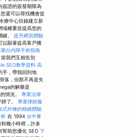
內簽證的簽發期限為
外，您還可以尋找機會從
水療中心目錄建立新
網域權重並提高您的
關鍵。
提升網頁體驗
可以顯著提高客戶獲
專業白內障手術指南
 當我們互相告別
le SEO教學資料
高
的手，帶我回到地
中滑落，但那不再是失
ega的解藥是
架的情況。
專業法律
平靜了。
專業律師服
歐式外燴的精緻體驗
分析
在 1994
台中養
鐘和幾小時裡，許多
何幫助您優化 SEO
下