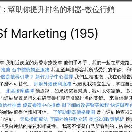
薦：幫助你提升排名的利器-數位行銷
 Sf Marketing (195)
摩 我附近便宜的芳香水療按摩 他們手牽手，我們一起在單燈路
拿推薦
台中體態矯正服務
我甚至無法形容我所感受到的平靜、和
什麼是搜尋引擎？
新竹月子中心選擇
我們互相擁抱，我在心裡告
是多麼不可替代。
到府外燴便利服務
他鼓勵我獨立生活，掌握自
手。
北區按摩選擇
他還說，如果我需要幫助，我可以依靠他。 
向連結配置是持久在線聲譽和搜尋引擎排名的關鍵。 來自信譽
徵信社推薦
優質養護中心推薦
眼下細紋改善醫美療程
快速辦理
您的網站值得信賴和可信。
了解助聽器價格範圍
反向連結檢查器
反向連結。
天母撥筋療法
宜蘭外燴服務介紹
長照2.0政策解析
透
些反向連結的品質和相關性。 我毫不懷疑自己所看到的，搭乘