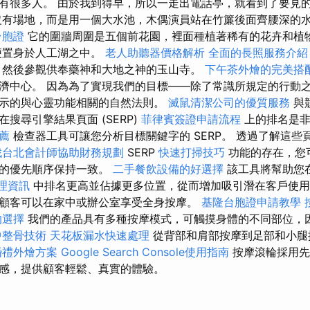
有很多人。 由於我到得早，所以一走出電話亭，就看到了要見的
沒有場地，而是用一個大水池，木偶演員站在竹簾後面齊腰深的
台胞證
它的圍牆周圍是五個前花園，裡面種植著稀有的花卉和植
便置身於人工湖之中。
老人助聽器價格解析
全面的長照服務介紹
然後參觀供奉藥神和大地之神的玉山寺。
下午茶外燴的完美搭
濟中心。 因為為了實現我們的目標——除了常識所規定的行動
示的與心靈功能相關的自然法則。
滅鼠清潔公司的優質服務
與
搜尋引擎結果頁面 (SERP)
菲律賓簽證申請流程
上的排名是非常
薦
檢查器工具可讓您分析目標關鍵字的 SERP。 透過了解這些
找台北會計師協助財務規劃
SERP
快速打掃技巧
功能的存在，您
擎的優先順序保持一致。
二手餐飲設備的好選擇
該工具將幫助您
理資訊
中排名更高並佔據更多位置，從而增加吸引潛在客戶使用
顧客可以在家中或辦公室享受全身按摩。
基隆台胞證申請教學
的選擇
我們的產品具有多種按摩模式，可觸摸身體的不同部位，
中整骨技術
天花板漏水快速處理
從背部和肩部按摩到足部和小腿
婚禮外燴方案
Google Search Console使用指南
按摩滾輪採用先
感，提供顧客輕鬆、真實的體驗。