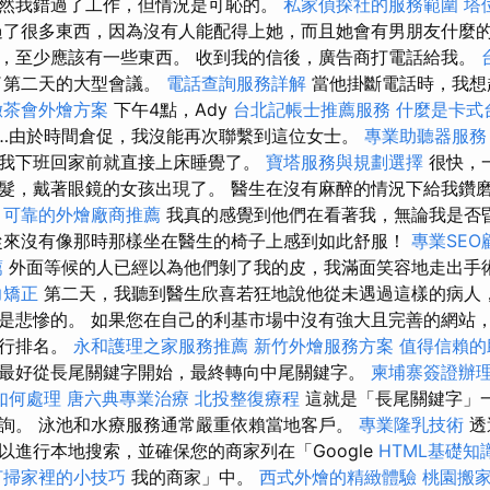
然我錯過了工作，但情況是可恥的。
私家偵探社的服務範圍
塔
了很多東西，因為沒有人能配得上她，而且她會有男朋友什麼
，至少應該有一些東西。 收到我的信後，廣告商打電話給我。
了第二天的大型會議。
電話查詢服務詳解
當他掛斷電話時，我想
緻茶會外燴方案
下午4點，Ady
台北記帳士推薦服務
什麼是卡式
…由於時間倉促，我沒能再次聯繫到這位女士。
專業助聽器服務
我下班回家前就直接上床睡覺了。
寶塔服務與規劃選擇
很快，
髮，戴著眼鏡的女孩出現了。 醫生在沒有麻醉的情況下給我鑽
可靠的外燴廠商推薦
我真的感覺到他們在看著我，無論我是否
來沒有像那時那樣坐在醫生的椅子上感到如此舒服！
專業SE
薦
外面等候的人已經以為他們剝了我的皮，我滿面笑容地走出手
力矯正
第二天，我聽到醫生欣喜若狂地說他從未遇過這樣的病人
是悲慘的。 如果您在自己的利基市場中沒有強大且完善的網站
進行排名。
永和護理之家服務推薦
新竹外燴服務方案
值得信賴的
最好從長尾關鍵字開始，最終轉向中尾關鍵字。
柬埔寨簽證辦
如何處理
唐六典專業治療
北投整復療程
這就是「長尾關鍵字」
詢。 泳池和水療服務通常嚴重依賴當地客戶。
專業隆乳技術
透
以進行本地搜索，並確保您的商家列在「Google
HTML基礎知
打掃家裡的小技巧
我的商家」中。
西式外燴的精緻體驗
桃園搬