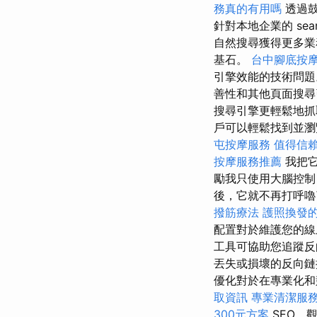
務真的有用嗎
透過鼓
針對本地企業的 search 
自然搜尋獲得更多業務。
基石。
台中腳底按
引擎效能的技術問
善性和其他頁面搜
搜尋引擎更輕鬆地
戶可以輕鬆找到並瀏
屯按摩服務
值得信
按摩服務推薦
我把
勵我只使用大腦控制
後，它就不再打呼嚕
撥筋療法
護照換發
配置對於維護您的
工具可協助您追蹤反
丟失或損壞的反向鏈
優化對於在專業化和
取資訊
專業清潔服
300元方案
SEO，