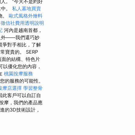
人。 “今天不是約好
水中。
私人墓地買賣
物。
歐式風格外燴料
徵信社費用透明說明
配
河內是越南首都，
之外——我們還巧妙
競爭對手相比，了解
寶貴的。 SERP
頁面的結構、特色片
可以優化您的內容，
在
桃園按摩服務
您的服務的可能性。
按摩店選擇
學習整骨
因此客戶可以自訂自
按摩，我們的產品應
進的3D技術設計，