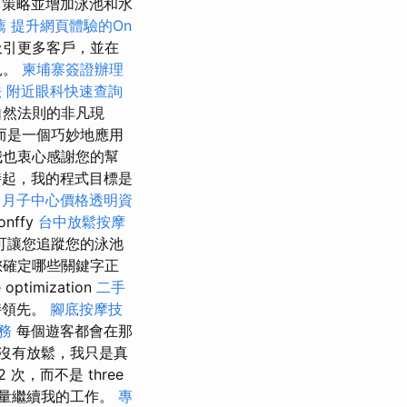
策略並增加泳池和水
薦
提升網頁體驗的On
吸引更多客戶，並在
見。
柬埔寨簽證辦理
法
附近眼科快速查詢
自然法則的非凡現
而是一個巧妙地應用
我也衷心感謝您的幫
時起，我的程式目標是
月子中心價格透明資
onffy
台中放鬆按摩
可讓您追蹤您的泳池
您確定哪些關鍵字正
imization
二手
持領先。
腳底按摩技
務
每個遊客都會在那
沒有放鬆，我只是真
，而不是 three
量繼續我的工作。
專