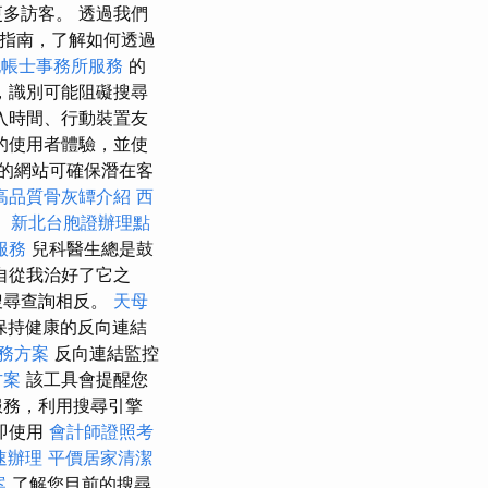
多訪客。 透過我們
指南，了解如何透過
記帳士事務所服務
的
，識別可能阻礙搜尋
入時間、行動裝置友
的使用者體驗，並使
的網站可確保潛在客
高品質骨灰罈介紹
西
。
新北台胞證辦理點
服務
兒科醫生總是鼓
自從我治好了它之
搜尋查詢相反。
天母
保持健康的反向連結
務方案
反向連結監控
方案
該工具會提醒您
服務，利用搜尋引擎
即使用
會計師證照考
速辦理
平價居家清潔
案
了解您目前的搜尋