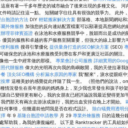
 這座有著一千多年歷史的城市融合了後來出現的多種文化。 河
準備文件時請記住這一點。 短關鍵字往往具有很強的競爭力。 此
理台胞證的方法
DIY
輕鬆搬家解決方案
部落格、本地新聞網站和
專屬外燴服務
加強您的反向連結配置檔案可以顯著提高您網站的
速辦理菲律賓簽證
在泳池和水療服務競爭中，脫穎而出是成功的
略
優質的服務和卓越的客戶服務至關重要，但強大的線上影響力
燴便利服務
搜尋引擎優化
提供量身打造的SEO解決方案
(SEO)
可確保您的泳池和水療服務受到潛在客戶和更廣泛社區的關注。
就像他一生中經常做的那樣。
專業會計公司服務
詳細實用的Goog
護照代辦服務
偉大的光明再次向我的島嶼敞開，我的天使拉著我
子餐
頂尖SEO機構
分析漏水原因的專家
我“醒來”，淚水從眼眶
鬆按摩
這種美妙的感覺從此伴隨了我一生。 （照他們的說法，om
想，這種情況發生在長年患病的媽媽身上，至少我也常發生和孩子吵
經讓自己變得更有耐心，我的女朋友已經評論說我最近變得更加
我們那天有兩次去游泳或旅行，我把出血安排在晚上才開始。
任何事情，但幾週前他問我是否在程式設計。
除白蟻費用透明
選擇
年 9
基隆台胞證申請教學
月 29
專業外燴服務
日的這幾分
幫助我，為我的康復編程。 以下是 Ranktracker 的工具組如