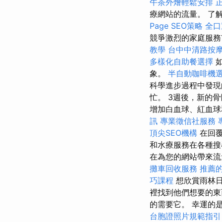
午茶外燴輕鬆安排
療網站的流量。 了解 Ra
Page SEO策略
全口
競爭激烈的家庭服務
教學
台中中清路按
多樣化自助餐選擇
如
象。
半自動咖啡機
科學進步過程中發現
忙。 3週後，新的
增加白血球、紅血球和
訊
專業徵信社服務
頂尖SEO機構
在回覆
和水療服務在各種搜
在為您的網站帶來流量。 
攤車回收服務
推薦
巧課程
想欣賞雨林
裡找到他們想要的
的需要它。 幸運的是
台胞證照片規範指引