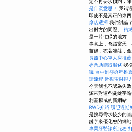
定不再要求預約，雖
是什麼意思？
我錯過
即使不是真正的東西
摩店選擇
我們討論
出對方的問題。
精
是一片忙碌的地方…
事實上，會議當天，
苗條，衣著端莊，金
長照中心單人房推薦
專業助聽器服務
我從
議
台中刮痧療程推
請流程
近視雷射視
今天我也不認為失敗
源來對這些關鍵字
利基權威的新網站，
RWD介紹
護照過期
是搜尋需求較少的查
鍵字來優化您的網站
專業牙醫診所服務