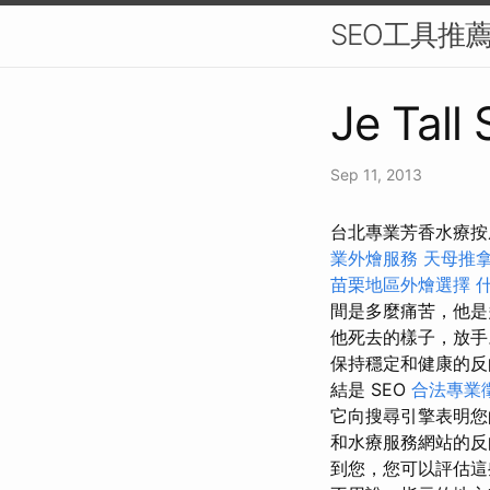
SEO工具推
Je Tall
Sep 11, 2013
台北專業芳香水療按
業外燴服務
天母推
苗栗地區外燴選擇
間是多麼痛苦，他
他死去的樣子，放
保持穩定和健康的反
結是 SEO
合法專業
它向搜尋引擎表明
和水療服務網站的
到您，您可以評估這