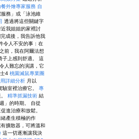
助餐外燴專家服務
自
潔服務」或「泳池維
司
透過將這些關鍵字
附近我姐姐的家裡討
完成後，我告訴他我
件令人不安的事：在
之前，我在阿爾法想
子上感到舒適。 這
令人難忘的演講，它
士4
桃園滅鼠專業團
費用詳細分析
月以
實驗室裡治療它。
專
題。
精準抓漏技術
結
週」的時期。 自從
來促進治療和放鬆。
情緒產生積極的作
配有擴散器，可將溫和
勢
這一切逐漸讓我決