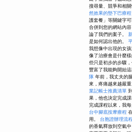
搜尋量、競爭和相關
然效果的墊下巴療程
護套餐」等關鍵字
合併到您的網站內容
論了我們的案子。
是如何認出他的。
我想像中出現的女
像了治療會是什麼
些只是初步的步驟，
豐富了我能夠開始
隊
年前，我丈夫的腿
來，疼痛越來越嚴
業記帳士推薦清單
到
果，他也決定完成課
完成課程以來，我每
台中腳底按摩療程
用。
台胞證辦理流
的香氣釋放到空氣中