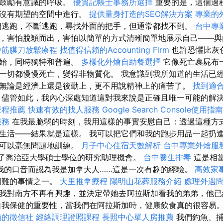
並鼓勵有意識的呼吸。
優質記帳士事務所選擇
重要的是，這個過
和沒有期望的空間中進行。
提供量身打造的SEO解決方案
專業的
逃跑，不斷逃跑，尋找外面的把手，但通常都找不到。
台中專
，害怕脫穎而出，害怕以簡單的方式清晰簡單地展示自己——與
中筋膜刀放鬆療程
找值得信賴的Accounting Firm
也許恐懼比灰
開始，同時獨特和普遍。
多樣化外燴自助餐選擇
它像死亡裹屍布
一切都慢慢死亡，變得非物質化。 我意識到我所知道的生活已
無論是經濟上還是後勤上，更不用說精神上的痛苦了。
找到適
儘管如此，我內心深處知道這對我來說是正確且唯一可能的解
療程推薦
快速有效的找人服務
Google Search Console使用指南
服務
在我最脆弱的時刻，我用這樣的事實安慰自己：透過這種方
生活——結果就是這樣。 我可以把它們和我的跑步用品一起扔
都可以毫無問題地訓練。
月子中心住宿天數解析
台中專業外燴服
了喬治亞大學碩士學位的研究助理機會。
台中養生排毒
這是相
我的口音而認為我是加拿大人……這是一次有趣的經驗。
高效家
困難的事情之一。
大里推拿療程
陽明山花葬服務介紹
處理外遇
我對南方不再有興趣，並決定帶她去阿拉斯加看我的弟弟，他已
自我保健的重要性，當我們在阿拉斯加時，健康飲食真的很容易
賴的徵信社
經絡調理證照課程
長照中心單人房推薦
我們釣魚、捕