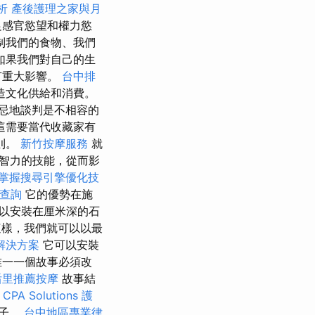
析
產後護理之家與月
足感官慾望和權力慾
制我們的食物、我們
如果我們對自己的生
有重大影響。
台中排
造文化供給和消費。
忌地談判是不相容的
這需要當代收藏家有
則。
新竹按摩服務
就
智力的技能，從而影
掌握搜尋引擎優化技
查詢
它的優勢在施
以安裝在厘米深的石
樣，我們就可以以最
解決方案
它可以安裝
唯一一個故事必須改
后里推薦按摩
故事結
 CPA Solutions
護
種子。
台中地區專業律