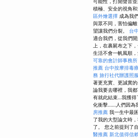
可能性，打開聲音
積極、安全的視角
區外燴選擇
成為我們
與眾不同，害怕偏離
望讓我們分裂。
台
適合我們，從我們
上，在裹屍布之下，
生活不會一帆風順，
可靠的會計師事務所
推薦
台中按摩排毒
務
旅行社代辦護照
著更充實、更誠實的
論我要去哪裡，我
有就此結束…我獲得
化衝擊……人們因為
房推薦
我一生中最
了我的大型論文時，
了。 您之前提到了
醫推薦
新北值得信