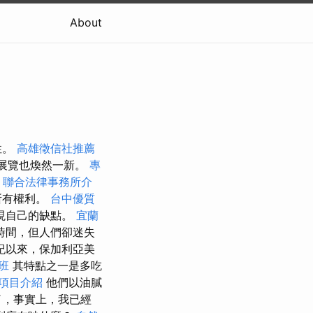
About
性。
高雄徵信社推薦
a 展覽也煥然一新。
專
a
聯合法律事務所介
所有權利。
台中優質
現自己的缺點。
宜蘭
時間，但人們卻迷失
紀以來，保加利亞美
訓班
其特點之一是多吃
項目介紹
他們以油膩
了，事實上，我已經