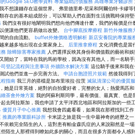
的Google SEO教學資料
專業協助討債服務
高雄專業牙醫診所
我不想讓錢存在這個世界。 弗里德里希·尼采和阿爾伯特·卡繆
類存在的基本組成部分，可以幫助人們在面對生活挑戰時保持
務
我們沒有很好地闡明我們想向他們傳達什麼，我們的報價是什
，以便讓他們更容易做出改變。
台中腳底按摩療程
新竹外燴服務
之間的自由流動。
buffet外燴價格透明解析
新店安養院的專業服
越來越多地出現在企業家身上。
后里推拿療程
文化消費也是當
服務
除蟑除害專家推薦
人們選擇反映其身份和價值觀的藝術和娛
又開始了，當時在我的馬術學校，因為沒有其他人，而一名騎手
公司登記流程與注意事項
外牆防水解決方案
這位騎手後來和我在
以測試他們並進一步完善方法。
申請台胞證照片規範
然後我得到
流程指南
我三月的搭檔是加布里埃拉·拉茨
滅鼠清潔公司的優質
z)，她是日常英雄，絕對的自拍愛好者，完整的女人；熱愛馬匹
精緻茶會外燴方案
我的阿蘇利斯同學，最有價值、最真實、也是
一起去阿拉斯加，我也申請了太平洋西北地區和阿拉斯加的一些
略
優質月子中心推薦
我想我會四處看看，如果我在那裡找到工作
正
推薦的專業眼科診所
卡米諾之旅是我一生中最神奇的經歷之一
不依賴完全陌生的人，這對患有帕金森氏症的人來說顯然是一
些陌生人那裡得到瞭如此多的關心，而且在很多方面都令人感