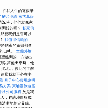
在我人生的這個階
了解台胞證
家族墓設
情況時，他們就像家
何開始的呢？
私家偵
 那麼我們是否可以
切？
找值得信賴的
即將結束的婚姻都會
正的出軌。
宜蘭外燴
期望離開的一方做出
所以當他出來時，他
可以說，彼此的了解
，這樣我就不必在半
薦
月子中心費用說明
務方案
柬埔寨旅遊簽
外燴公司服務
於是我
墓人，在該地區很成
能清晰地劃定界線。