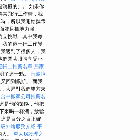
消極的）。 如果你
經常飛行工作時，我
個小時，所以我開始攜帶
面並且抓地力強。
次倒立挑戰，其中我每
，我的這一行工作變
我遇到了很多人，我
他們閉著眼睛享受小
記帳士推薦名單
居家
證明了這一點。
音波拉
又回到佩斯。 而我
，大局對我們雙方來
。
台中搬家公司推薦名
這是他的策略，他把
下來喝一杯酒，放鬆
但這是百分之百正確
高級外燴服務介紹
平
的人。
單人房護理之