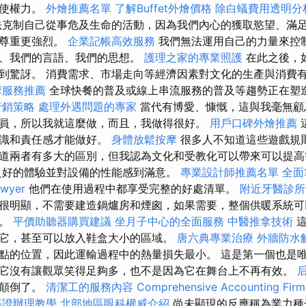
行使權力。
外燴推薦名單
了解Buffet外燴價格
除白蟻費用透明分
克制自己從事危及生命的活動，因為我們內心的獲取慾望、滿
和尊重更強烈。
企業記帳高效服務
我們無法運用自己的力量來控
緒、我們的言語、我們的思想。
護理之家的專業照護
在此之後，
到驚訝。 消費需求、市場走向等經濟因素對文化的生產與消費
摩服務推薦
全球快餐的普及或線上串流服務的普及等趨勢正在塑
行銷策略
處理外遇問題的專家
當代有博愛、慷慨，這與我毫無顧
員，所以我就這麼做，而且，我做得很好。
用戶口碑外燴推薦
意識和責任感才能做好。
身體放鬆按摩
很多人不知道這些遊戲規
道兩者有多大的區別，但我認為文化和受教化可以帶來可以提高
良好的體驗並對設備的性能感到滿意。
專業設計師推薦名單
全面
yer
他們在使用過程中都享受完整的好處清單。
附近牙醫診所
很明顯，不需要建造鍋爐房和煙囪，如果需要，整個供暖系統可
裡。
平價助聽器購買建議
坐月子中心的全面服務
中醫推拿技術
這
它，甚至可以放入鞋盒大小的區域。
唐六典專業治療
外牆防水
點的位置，因此運輸過程中的熱量損失最小。 這是第一個也是
它沒有讓觀眾笑得足夠多，也不是因為它在舞台上不再有效。
界顛倒了。
清潔工的服務內容
Comprehensive Accounting Firm
簽證辦理教學
北部地區眼科權威介紹
尚未顯現的反應稱為業力