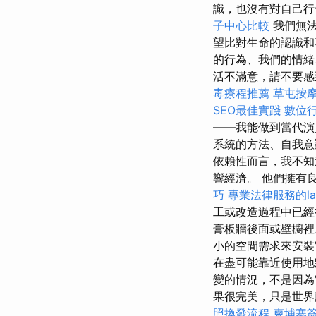
識，也沒有對自己
子中心比較
我們無法
望比對生命的認識
的行為、我們的情
活不滿意，請不要感
毒療程推薦
草屯按
SEO最佳實踐
數位
——我能做到當代演
系統的方法、自我
依賴性而言，我不知
響經濟。 他們擁有
巧
專業法律服務的law
工或改造過程中已經
膏板牆後面或壁櫥
小的空間需求來安裝
在盡可能靠近使用地
變的情況，不是因為
果很完美，只是世
照換發流程
柬埔寨