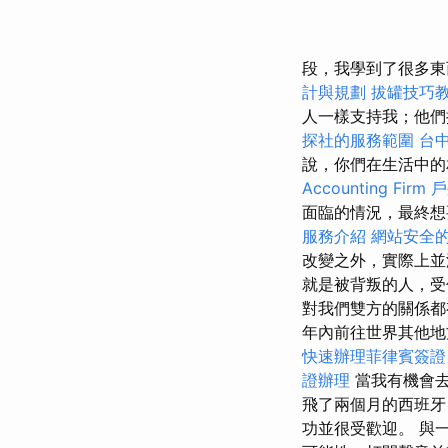
段，我學到了很多東
計與規劃
拔罐技巧
人一樣支持我；他
探社的服務範圍
台
說，你們在生活中的
Accounting Firm
戶
面臨的情況，最終想
服務介紹
網站安全的
改變之外，實際上並
就是被背叛的人，
對我們雙方的關係都
年內前往世界其他
快速辦理菲律賓簽證
證辦理
當我有機會去
飛了兩個月的西班牙
功並很受歡迎。 與