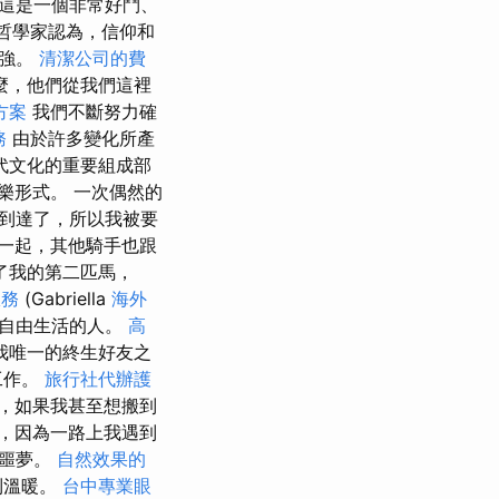
這是一個非常好鬥、
等哲學家認為，信仰和
堅強。
清潔公司的費
麼，他們從我們這裡
方案
我們不斷努力確
務
由於許多變化所產
代文化的重要組成部
樂形式。 一次偶然的
到達了，所以我被要
一起，其他騎手也跟
了我的第二匹馬，
服務
(Gabriella
海外
和自由生活的人。
高
我唯一的終生好友之
工作。
旅行社代辦護
，如果我甚至想搬到
，因為一路上我遇到
場噩夢。
自然效果的
到溫暖。
台中專業眼