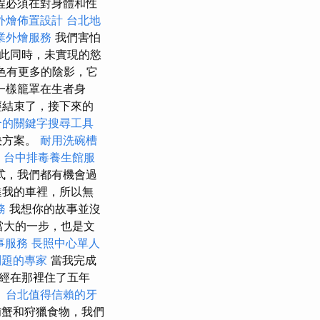
程必須在對身體和性
外燴佈置設計
台北地
業外燴服務
我們害怕
此同時，未實現的慾
色有更多的陰影，它
一樣籠罩在生者身
經結束了，接下來的
合的關鍵字搜尋工具
決方案。
耐用洗碗槽
台中排毒養生館服
式，我們都有機會過
進我的車裡，所以無
務
我想你的故事並沒
當大的一步，也是文
事服務
長照中心單人
問題的專家
當我完成
經在那裡住了五年
。
台北值得信賴的牙
蟹和狩獵食物，我們