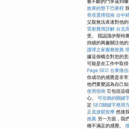
被不斷的鬥爭逼到
效果的墊下巴療程
我
骨塔選擇指南
台中
父親無法表達對他的
雷射費用詳解
台北
受。 我認識伊斯特
持續的興趣關注他的活
護理之家服務推薦
據這個概念對您的意
可能是在工作中取得
Page SEO
台東徵信
你成功的感覺是非常
他們要麼認為自己知
使用指南
它包括這樣
心。
可信賴的關鍵
定
SEO關鍵字應用
足底放鬆按摩
然後
推薦
另一方面，我們
種不滿足的感覺。