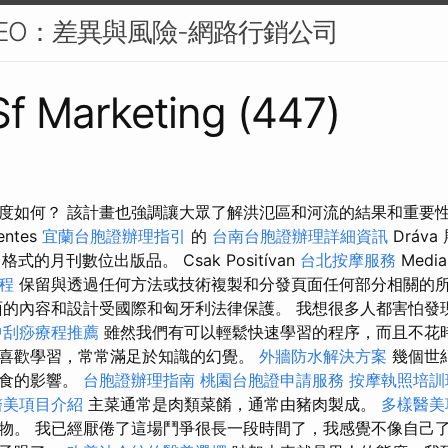
EO：差異與風險-網路行銷公司
 Sf Marketing (447)
度如何？ 該計畫也強調讓大眾了解洪氾區和河流的結果和重要
ntes
宜蘭台胞證辦理指引
的
台南台胞證辦理詳細資訊
Dráv
 格式的月刊數位出版品。 Csak Positívan
台北按摩服務
Medi
療程
保留與透過任何方法或技術複製和分發頁面任何部分相關的
的內容和設計受國際和匈牙利法律保護。 我想很多人都害怕發
中刮痧療程推薦
雖然我們有可以輕鬆快速學習的程序，而且不花
喜歡學習，常常滿足於知識的幻覺。
外牆防水解決方案
幾個世
美食的影響。
台胞證辦理指南
桃園台胞證申請服務
按摩執照培
醫美項目介紹
主菜通常是肉類菜餚，通常由豬肉製成。
多樣醫美
物。 我已經厭倦了這場鬥爭很長一段時間了，我感覺不像自己