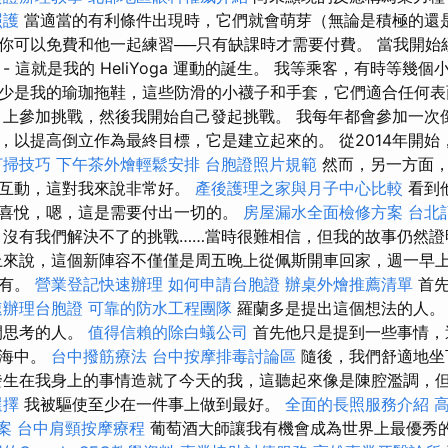
照護
當適當的有利條件出現時，它們就會萌芽（無論是積極的還是
你可以免費和他一起練習──只有缺課時才需要付費。 當我開始
- 這就是我的 HeliYoga 運動的誕生。 我等乘客，有時等幾
少是我的瑜珈拖鞋，這些防滑的小襪子和手套，它們適合任何表
gram 上參加挑戰，然後我開始自己發起挑戰。 我每年都會參加一
，以提高倒立作為最終目標，它是建立起來的。 從2014年開始
打掃技巧
下午茶外燴輕鬆安排
台胞證照片規範
然而，另一方面，
戶互動，這對我來說非常好。
產後護理之家與月子中心比較
看到
喜悅，嗯，這是需要付出一切的。
房屋漏水全面檢修方案
台北
沒有我們解決不了的挑戰……當時很難相信，但我的故事仍然
來說，這個新陣容不僅僅是周五晚上從佩斯開車回家，週一早上
沒有。
營業登記快速辦理
如何申請台胞證
辦桌外燴推薦清單
首先
速辦理台胞證
可靠的防水工程團隊
羅蘭多是提出這個想法的人
間思考的人。
值得信賴的除白蟻公司
首先他只是提到一些事情，
腦海中。
台中撥筋療法
台中按摩排毒討論區
隨後，我們舒適地坐
發生在我身上的事情造就了今天的我，這聽起來像是陳腔濫調，
選擇
我被驅使至少在一件事上做到最好。
全面的長照服務介紹
案
台中肩頸按摩療程
葡萄酒大師讓我有機會成為世界上最優秀