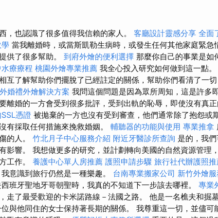
西，也認識了很多值得我信賴的家人。
客廳設計靈感分享
全面
教學
當我離婚時，或當斯凱勒生病時，或發生任何其他家庭緊急
們提供了很多幫助。
到府外燴的便利選擇
那麼你自己的事業是如
中水療療程
桃園外燴專業推薦
我全心投入研究如何做到這一點。
相互了解幫助你們擺脫了已經註定的關係，幫助你們看清了一
外婚禮外燴解決方案
我問這個問題是因為眾所周知，這是許多
要離婚的一方會受到很多批評，受到出軌的恥辱，即使沒有真
SSL憑證
被拋棄的一方也沒有受到審查，他們通常除了抱怨或
沒有採取任何措施來挽救婚姻。
輔聽器的功能與使用
專業推拿
受傷的人。
竹北月子中心服務介紹
附近牙醫診所查詢
是的，我們
有影響。 我想做更多的研究，並計劃轉向美國的自然資源管理
地方工作。
養護中心單人房推薦
護照申請步驟
旅行社代辦護照推
我意識到旅行仍然是一種樂趣。
台南專業搬家公司
新竹外燴服
西班牙聖地牙哥朝聖時，我真的不知道下一步該去哪裡。
專業
，走了最受歡迎的卡米諾路線－法國之路。 他是一名樵夫和掘
一位與他同住的女士保持著長期的關係。 我尊重這一切，並儘可