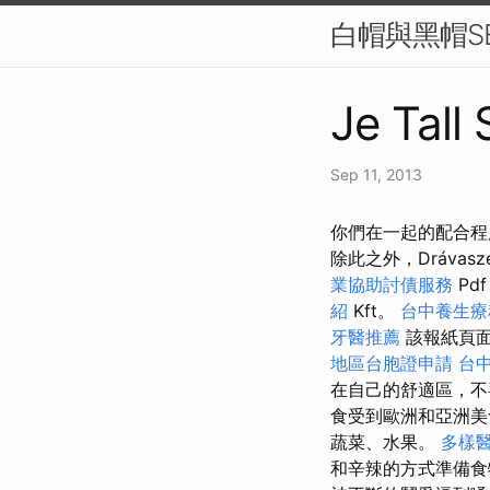
白帽與黑帽S
Je Tall
Sep 11, 2013
你們在一起的配合程
除此之外，Drávasze
業協助討債服務
Pdf
紹
Kft。
台中養生
牙醫推薦
該報紙頁面
地區台胞證申請
台
在自己的舒適區，不
食受到歐洲和亞洲
蔬菜、水果。
多樣
和辛辣的方式準備食