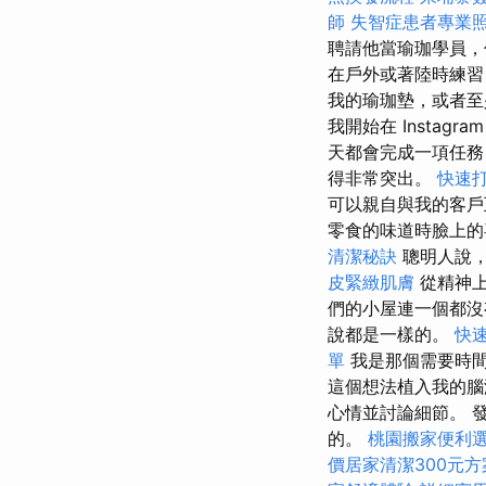
師
失智症患者專業
聘請他當瑜珈學員，
在戶外或著陸時練習 
我的瑜珈墊，或者至
我開始在 Insta
天都會完成一項任務
得非常突出。
快速
可以親自與我的客
零食的味道時臉上的
清潔秘訣
聰明人說，
皮緊緻肌膚
從精神上
們的小屋連一個都
說都是一樣的。
快
單
我是那個需要時
這個想法植入我的
心情並討論細節。 
的。
桃園搬家便利
價居家清潔300元方