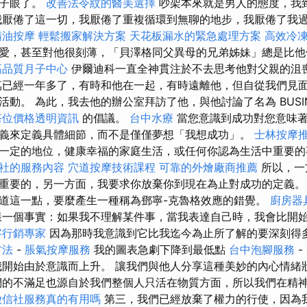
嗓子眼了。
改善法令紋的醫美選擇
吵架本來就是男人的態度，我
厭倦了這一切，我厭倦了重複循環到無聊的地步，我厭倦了我
精油按摩
輕鬆搬家解決方案
天花板漏水的緊急處理方案
高效冷
愛，甚至對他很刻薄，「貝澤格同父異母的兄弟姊妹」總是比
高品質月子中心
伊爾迪科一直全神貫注於不去思考他對父親的沮
萬已經一年多了，有時和他在一起，有時遠離他，但自從我們見
動。 為此，我去他的辦公室拜訪了他，與他討論了名為 BUSINES
塔位價格透明資訊
的倡議。
台中水療
當您意識到成功對您意味
義來定義具體細節，而不是僅僅夢想「我想成功」。
士林按摩
一定的地位，健康幸福的家庭生活，或任何你認為生活中重要
社的服務內容
穴道按摩技術課程
可靠的外燴廠商推薦
所以，一
重要的，另一方面，我要求你放棄你到現在為止對成功的定義。
道這一點，要麼產生一種稱為鄧寧-克魯格效應的錯覺。
廚房器
一個事實：如果我不理解某件事，當我表達自己時，我會比開
字行銷專家
因為那時我意識到它比我迄今為止所了解的要深刻得
方法
-
脹氣按摩服務
我的圖表急劇下降到最低點
台中泡腳服務
-
我開始由於意識而上升。 讓我們與他人分享這種美妙的內心情緒
的不滿足也源自於我們整個人只活在物質方面，所以我們在精神
徵信社服務真的有用嗎
第三，我們已經放棄了權力的行使，因為