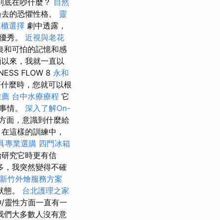
到底在吵什麼？
自然
過去的恐懼性格。
靈
凍櫃選擇
劇中透露，
他優秀。
近視與老花
喪和可怕的記憶和感
面以來，我就一直以
S FLOW 8
永和
著什麼時，您就可以根
推薦
台中水療療程
它
的事情。
深入了解On-
方面，意識到什麼給
 在這樣的訓練中，
具專業選購
四門冰箱
始研究它時更有信
多，我突然變得不確
新竹外燴服務方案
狀態。
台北護理之家
/靈性方面一直有一
我們大多數人沒有意