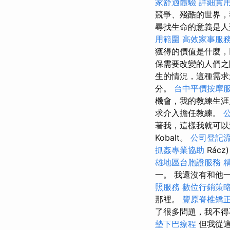
家舒適體驗
詳細實用
競爭、殘酷的世界，
尋找生命的意義是人
用範圍
高效家事服
獲得的價值是什麼
保需要改變的人們
生的情況，這種需求
分。
台中平價按摩
機會，我的教練生涯
求介入擔任教練。
著我，這樣我就可
Kobalt。
公司登記
抓姦專業協助
Rác
雄地區台胞證服務
一。 我還沒有和他
照服務
數位行銷策
那裡。
豐原脊椎矯
了很多問題，我不得
墊下巴療程
但我從這