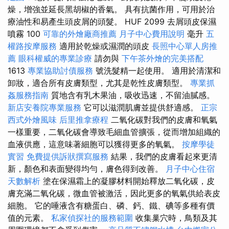
燥，增強並延長黑胡椒的香氣。 具有抗菌作用，可用於治
療油性和易產生頭皮屑的頭髮。 HUF 2099 去屑頭皮保濕
噴霧 100
可靠的外燴廠商推薦
月子中心費用說明
毫升
五
權路按摩服務
適用於乾燥或濕潤的頭皮
長照中心單人房推
薦
眼科權威的專業診療
請勿與
下午茶外燴的完美搭配
1613
專業協助討債服務
號洗髮精一起使用。 適用於清潔和
卸妝，適合所有皮膚類型，尤其是乾性皮膚類型。
專業抓
姦服務指南
質地含有乳木果油，吸收迅速，不留油膩感。
新店安養院專業服務
它可以滋潤肌膚並提供舒適感。
正宗
西式外燴風味
后里推拿療程
二氧化碳對我們的皮膚和氧氣
一樣重要，二氧化碳會導致毛細血管擴張，從而增加組織的
血液供應，這意味著細胞可以獲得更多的氧氣。
按摩學徒
實習
免費提供訴狀撰寫服務
結果，我們的皮膚看起來更清
新，顏色和表面變得均勻，膚色得到改善。
月子中心住宿
天數解析
塗在保濕霜上的凝膠材料開始釋放二氧化碳，皮
膚充滿二氧化碳，微血管被激活，因此更多的氧氣供給表皮
細胞。 它的唾液含有糖蛋白、磷、鈣、鐵、碘等多種有價
值的元素。
私家偵探社的服務範圍
收集巢穴時，鳥類及其