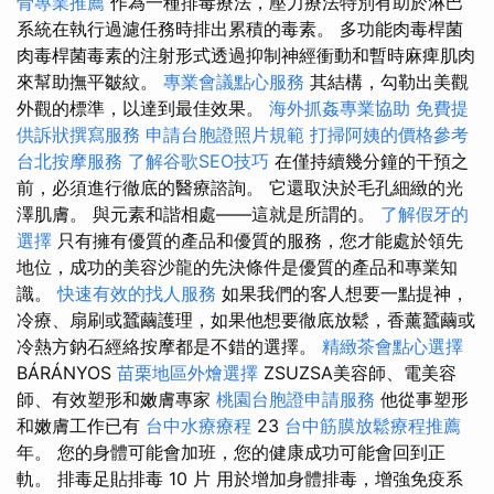
骨專業推薦
作為一種排毒療法，壓力療法特別有助於淋巴
系統在執行過濾任務時排出累積的毒素。 多功能肉毒桿菌
肉毒桿菌毒素的注射形式透過抑制神經衝動和暫時麻痺肌肉
來幫助撫平皺紋。
專業會議點心服務
其結構，勾勒出美觀
外觀的標準，以達到最佳效果。
海外抓姦專業協助
免費提
供訴狀撰寫服務
申請台胞證照片規範
打掃阿姨的價格參考
台北按摩服務
了解谷歌SEO技巧
在僅持續幾分鐘的干預之
前，必須進行徹底的醫療諮詢。 它還取決於毛孔細緻的光
澤肌膚。 與元素和諧相處——這就是所謂的。
了解假牙的
選擇
只有擁有優質的產品和優質的服務，您才能處於領先
地位，成功的美容沙龍的先決條件是優質的產品和專業知
識。
快速有效的找人服務
如果我們的客人想要一點提神，
冷療、扇刷或蠶繭護理，如果他想要徹底放鬆，香薰蠶繭或
冷熱方鈉石經絡按摩都是不錯的選擇。
精緻茶會點心選擇
BÁRÁNYOS
苗栗地區外燴選擇
ZSUZSA美容師、電美容
師、有效塑形和嫩膚專家
桃園台胞證申請服務
他從事塑形
和嫩膚工作已有
台中水療療程
23
台中筋膜放鬆療程推薦
年。 您的身體可能會加班，您的健康成功可能會回到正
軌。 排毒足貼排毒 10 片 用於增加身體排毒，增強免疫系