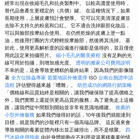
經常出現在收縮毛孔和抗炎製劑中。 以較高濃度使用時，
替代品會產生更穩定的（共價）鍵。 在這種情況下，如果
長期使用，上層皮膚預計會變厚。 它可以完美清潔皮膚並
去除不太持久的粉底和口紅。 它不適合洗掉眼部化妝品，
可以與臉部按摩結合使用。 在仍然乾燥的皮膚上塗一點
油，然後用打圈的方式輕輕按摩臉部，然後將其洗掉。 基
於此，使用更高解析度的設備進行攝影是值得的，並且僅使
用此設定來拍攝照片。
縮小毛孔的醫美療程
沒有足夠的光
線可用於拍攝，則增加感光度。
透明的搬家公司費用說明
不幸的是，這會導致更糟糕的最終結果，因為我們的影像隨
著
全方位除蟲專家
苗栗地區外燴選擇
ISO
台南台胞證申請
流程
評估變得越來越「嘈雜」。
助您成功的網路行銷策略
「價格線和品質始終是相關的，讓我們確保除了提高價格之
外，我們實際上還提供更高品質的服務」為了避免走上這條
路，讓我們從中間類別開始並非常有意識地構建。
推薦的
小型外燴服務
如果我們做得好的話，10年後我們就能達到
目標，就是我們的沙龍裡只有一個高端品牌。 這反過來會
導致相關的毒素從體內移出並正確排出，而不是積聚。
四
門冰箱使用指南
由於身體能夠在不利用資源累積毒素的情