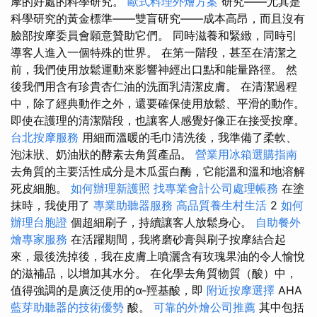
摩的好處的科學研究。
歐式料理外燴方案
研究——尤其是
科學研究的黃金標準——雙盲研究——成本高昂，而且沒有
臉部按摩委員會願意贊助它們。 同時滋養和緊緻，同時引
導客人進入一個特殊的世界。 在第一階段，甚至在清潔之
前，我們使用放鬆運動來影響神經出口點和能量路徑。 然
後我們用含有珍貴杏仁油的洗面乳清潔皮膚。 在清潔過程
中，除了經典動作之外，還要確保使用放鬆、平滑的動作。
即使在護理的清潔階段，也讓客人感覺好像正在接受按摩。
台北按摩服務
用細而溫暖的毛巾清洗後，我準備了柔軟、
泡沫狀、奶油狀的酵素去角質產品。
營業用冰箱選購指南
去角質的主要活性成分是木瓜蛋白酶，它能溫和溫和地溶解
死皮細胞。
如何辦理新護照
找專業會計公司處理帳務
在塗
抹時，我使用了
專業助聽器服務
高品質養生村生活
2
如何
辦理台胞證
個超細刷子，持續讓客人放鬆身心。
自助餐外
燴專家服務
在活躍期間，我將磨砂膏與刷子按摩結合起
來，最後洗掉後，我在皮膚上噴灑含有玫瑰果油的令人愉悅
的滋補品，以增加其水分。 在化學去角質物質（酸）中，
值得強調的是廣泛使用的α-羥基酸，即
附近按摩選擇
AHA
藍芽助聽器的技術優勢
酸。
可靠的外燴公司推薦
其中包括