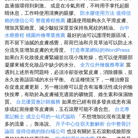
血液循環得到刺激。 或是在冷氣房裡，不時用手掌托起眼
睛休息，工作時使用清爽的眼膠。
防水膠使用方法
值得信
賴的徵信公司
整復療程推薦
建議使用能夠永久平滑皮膚、
增加其緊緻度、減少皺紋深度並保持魚尾紋的精油。
台中
水療療程
桃園外燴專業推薦
最好的油可以護理乾眼區域，
而不留下油膩的皮膚感覺，荷荷巴油和月見草油可以防止水
分流失並增加皮膚的光滑度。
打造專業網站的WordPress
如果白天化妝後皮膚緊繃並出現小塊乾燥，也可以使用眼部
凝膠來補充化妝品中缺少的水分。
全方位外燴服務專家
當
遇到上述所有問題時，必須冷卻並收緊皮膚，消除腫脹，並
永久改善該區域的水分平衡。 在這種情況下，一種治療旨
在促進皮膚更新，另一種治療可以是含有滋養活性成分的愉
快按摩，有助於為皮膚補充適當的礦物質、維生素和保濕物
質。
台北優質會計師服務
如果您已經有很多發炎或患有濕
疹或紅斑痤瘡等皮膚病，玉石滾壓可能不適合您。
台北專
業記帳士
成立公司的一站式協助
「不想增加比現有流量更
多的流量，」魯洛說。
月子中心住宿天數解析
台中整骨討
論區
值得信賴的除白蟻公司
也沒有關於玉石滾動或臉部按