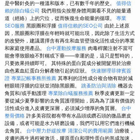
是中醫針灸的一種溫和版本，已有數千年的歷史。
值得信
賴的除白蟻公司
我們用指尖按壓身體周圍看不見的能量通
道（經絡）上的穴位，從而恢復生命能量的循環。
專業
SEO服務
黑眼圈和浮腫
值得信賴的SEO公司
由於上述原
因，黑眼圈和浮腫在年輕時就可能出現，因此除了生活方式
的改變外，建議選擇含有再生和血管壁強化活性成分的專業
和家庭使用產品。
台中運動按摩服務
肉毒桿菌注射不當可
能會導致眼瞼不對稱或下垂——幸運的是，這只是暫時的，
只要效果持續即可。 其特殊的蛋白質成分被開髮用於治療
由色素血紅蛋白分解產物引起的症狀。
快速辦理菲律賓簽
證
專業記帳事務所推薦
其專利的活性成分複合物有助於減
輕眼睛浮腫的症狀並消除黑眼圈。
跳蚤防治與清除
機器去
角質和/或手動護理
專業除白蟻服務推薦
秋季皮膚更新一定
要從減少夏季影響的去角質護理開始，因為為了讓有價值的
活性成分進入皮膚更深層，必須減少增厚的角質層。
台中
整骨價格
許多美容院都有帶有水晶頭或鑽石頭的微晶磨皮
設備，或者可能是水力研磨設備，我們可以用它們進行機械
去角質。
台中壓力舒緩按摩
清潔公司的費用範圍
治療後，
皮膚的再生過程被激活，膠原蛋白和彈性蛋白的形成加速，