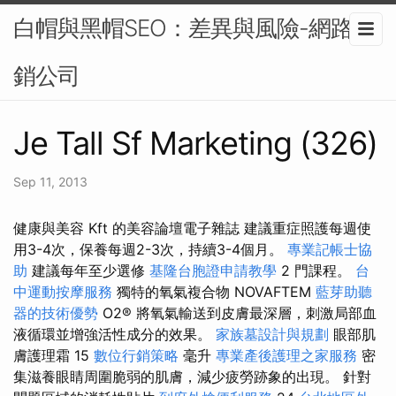
白帽與黑帽SEO：差異與風險-網路行
銷公司
Je Tall Sf Marketing (326)
Sep 11, 2013
健康與美容 Kft 的美容論壇電子雜誌 建議重症照護每週使
用3-4次，保養每週2-3次，持續3-4個月。
專業記帳士協
助
建議每年至少選修
基隆台胞證申請教學
2 門課程。
台
中運動按摩服務
獨特的氧氣複合物 NOVAFTEM
藍芽助聽
器的技術優勢
O2® 將氧氣輸送到皮膚最深層，刺激局部血
液循環並增強活性成分的效果。
家族墓設計與規劃
眼部肌
膚護理霜 15
數位行銷策略
毫升
專業產後護理之家服務
密
集滋養眼睛周圍脆弱的肌膚，減少疲勞跡象的出現。 針對