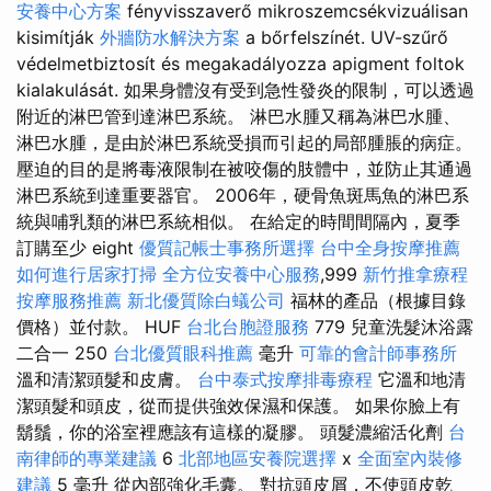
安養中心方案
fényvisszaverő mikroszemcsékvizuálisan
kisimítják
外牆防水解決方案
a bőrfelszínét. UV-szűrő
védelmetbiztosít és megakadályozza apigment foltok
kialakulását. 如果身體沒有受到急性發炎的限制，可以透過
附近的淋巴管到達淋巴系統。 淋巴水腫又稱為淋巴水腫、
淋巴水腫，是由於淋巴系統受損而引起的局部腫脹的病症。
壓迫的目的是將毒液限制在被咬傷的肢體中，並防止其通過
淋巴系統到達重要器官。 2006年，硬骨魚斑馬魚的淋巴系
統與哺乳類的淋巴系統相似。 在給定的時間間隔內，夏季
訂購至少 eight
優質記帳士事務所選擇
台中全身按摩推薦
如何進行居家打掃
全方位安養中心服務
,999
新竹推拿療程
按摩服務推薦
新北優質除白蟻公司
福林的產品（根據目錄
價格）並付款。 HUF
台北台胞證服務
779 兒童洗髮沐浴露
二合一 250
台北優質眼科推薦
毫升
可靠的會計師事務所
溫和清潔頭髮和皮膚。
台中泰式按摩排毒療程
它溫和地清
潔頭髮和頭皮，從而提供強效保濕和保護。 如果你臉上有
鬍鬚，你的浴室裡應該有這樣的凝膠。 頭髮濃縮活化劑
台
南律師的專業建議
6
北部地區安養院選擇
x
全面室內裝修
建議
5 毫升 從內部強化毛囊。 對抗頭皮屑，不使頭皮乾