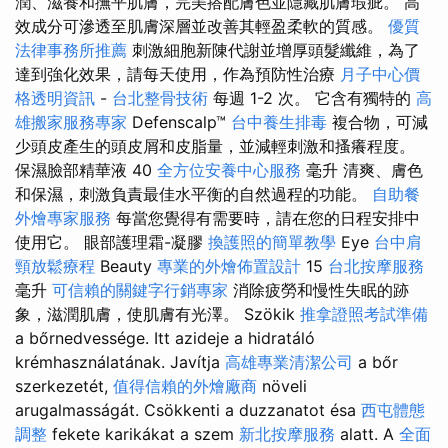
潤、滋養和撫平肌膚，完美搭配膚色並隱藏肌膚瑕疵。 高
效成分可滲透至肌膚深層並改善其輕盈柔軟的質感。
優質
法律事務所推薦
刺激細胞新陳代謝並增厚頭髮纖維，為了
達到強化效果，請每天使用，作為預防性治療
月子中心價
格透明資訊
-
台北整骨技術
每週 1-2 次。 它含有獨特的
高
雄搬家服務專家
Defenscalp™
台中養生排毒
複合物，可減
少頭皮產生的頭皮屑和皮脂量，並減輕刺激和搔癢程度。
保濕臉部精華液 40
全方位安養中心服務
毫升 清爽、膚色
和保濕，刺激負責最佳水平衡的自然過程的功能。
自助餐
外燴專家服務
每當您覺得有需要時，請在您的日程安排中
使用它。 眼部護理霜-凝膠
換護照的簡單教學
Eye
台中肩
頸放鬆療程
Beauty
專業的外燴佈置設計
15
台北按摩服務
毫升
可信賴的關鍵字行銷專家
消除疲勞和慢性失眠的跡
象，滋潤肌膚，使肌膚有光澤。 Szökik
推拿證照考試準備
a bőrnedvessége. Itt azideje a hidratáló
krémhasználatának. Javítja
高雄專業清潔公司
a bőr
szerkezetét,
值得信賴的外燴廠商
növeli
arugalmasságát. Csökkenti a duzzanatot ésa
西屯體態
調整
fekete karikákat a szem
新北按摩服務
alatt. A
全面