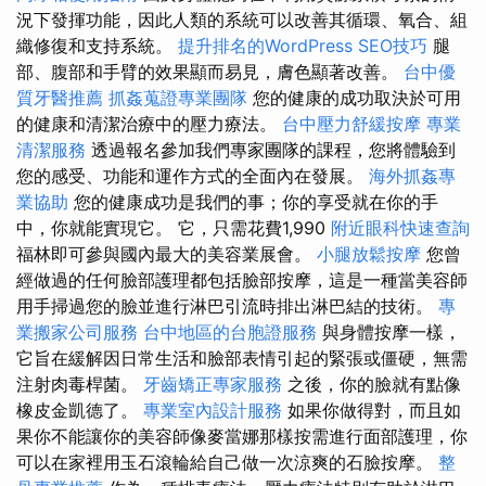
況下發揮功能，因此人類的系統可以改善其循環、氧合、組
織修復和支持系統。
提升排名的WordPress SEO技巧
腿
部、腹部和手臂的效果顯而易見，膚色顯著改善。
台中優
質牙醫推薦
抓姦蒐證專業團隊
您的健康的成功取決於可用
的健康和清潔治療中的壓力療法。
台中壓力舒緩按摩
專業
清潔服務
透過報名參加我們專家團隊的課程，您將體驗到
您的感受、功能和運作方式的全面內在發展。
海外抓姦專
業協助
您的健康成功是我們的事；你的享受就在你的手
中，你就能實現它。 它，只需花費1,990
附近眼科快速查詢
福林即可參與國內最大的美容業展會。
小腿放鬆按摩
您曾
經做過的任何臉部護理都包括臉部按摩，這是一種當美容師
用手掃過您的臉並進行淋巴引流時排出淋巴結的技術。
專
業搬家公司服務
台中地區的台胞證服務
與身體按摩一樣，
它旨在緩解因日常生活和臉部表情引起的緊張或僵硬，無需
注射肉毒桿菌。
牙齒矯正專家服務
之後，你的臉就有點像
橡皮金凱德了。
專業室內設計服務
如果你做得對，而且如
果你不能讓你的美容師像麥當娜那樣按需進行面部護理，你
可以在家裡用玉石滾輪給自己做一次涼爽的石臉按摩。
整