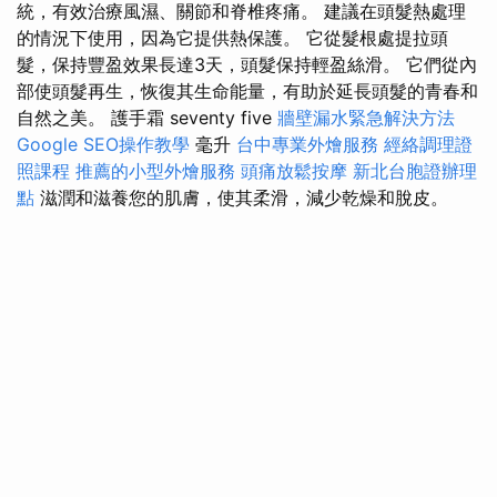
統，有效治療風濕、關節和脊椎疼痛。 建議在頭髮熱處理
的情況下使用，因為它提供熱保護。 它從髮根處提拉頭
髮，保持豐盈效果長達3天，頭髮保持輕盈絲滑。 它們從內
部使頭髮再生，恢復其生命能量，有助於延長頭髮的青春和
自然之美。 護手霜 seventy five
牆壁漏水緊急解決方法
Google SEO操作教學
毫升
台中專業外燴服務
經絡調理證
照課程
推薦的小型外燴服務
頭痛放鬆按摩
新北台胞證辦理
點
滋潤和滋養您的肌膚，使其柔滑，減少乾燥和脫皮。