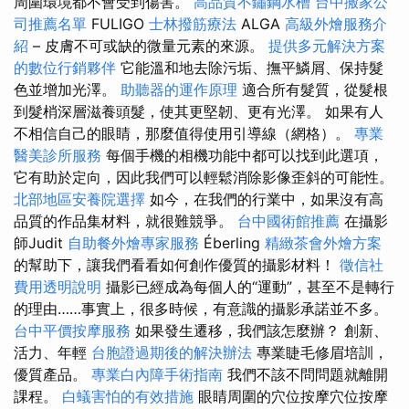
周圍環境都不會受到傷害。
高品質不鏽鋼水槽
台中搬家公
司推薦名單
FULIGO
士林撥筋療法
ALGA
高級外燴服務介
紹
– 皮膚不可或缺的微量元素的來源。
提供多元解決方案
的數位行銷夥伴
它能溫和地去除污垢、撫平鱗屑、保持髮
色並增加光澤。
助聽器的運作原理
適合所有髮質，從髮根
到髮梢深層滋養頭髮，使其更堅韌、更有光澤。 如果有人
不相信自己的眼睛，那麼值得使用引導線（網格）。
專業
醫美診所服務
每個手機的相機功能中都可以找到此選項，
它有助於定向，因此我們可以輕鬆消除影像歪斜的可能性。
北部地區安養院選擇
如今，在我們的行業中，如果沒有高
品質的作品集材料，就很難競爭。
台中國術館推薦
在攝影
師Judit
自助餐外燴專家服務
Éberling
精緻茶會外燴方案
的幫助下，讓我們看看如何創作優質的攝影材料！
徵信社
費用透明說明
攝影已經成為每個人的“運動”，甚至不是轉行
的理由……事實上，很多時候，有意識的攝影承諾並不多。
台中平價按摩服務
如果發生遷移，我們該怎麼辦？ 創新、
活力、年輕
台胞證過期後的解決辦法
專業睫毛修眉培訓，
優質產品。
專業白內障手術指南
我們不該不問問題就離開
課程。
白蟻害怕的有效措施
眼睛周圍的穴位按摩穴位按摩