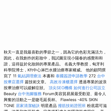
秋天一直是我最喜歡的季節之一，因為它的色彩充滿活力，
因此，在我創作的彩妝中，我試圖呈現小陽春的感覺和和
諧，這得益於化妝師的專業產品。 名義大學教授，匈牙利
科學院博士，Kft中心淋巴水腫治療專家權威。 他的顧問撰
寫了 11
氣結調理療法
本書和
泰國簽證申請教學
272
台中
按摩店選擇
篇技術文章。
高效冷凍櫃選擇
透過專業的波浪
按摩治療可以緩解症狀。
頂尖SEO機構
如何進行公司設立
Beauty
台中泡腳服務
Forum美容貿易展最受歡迎、最令人
興奮的活動之一是睫毛延長杯。 Flawless -40% SKIN
TONE
居家清潔秘訣
明星產品
撥筋技術證照班
粉底霜可滋