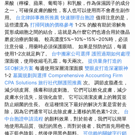
果酸（檸檬、蘋果、葡萄等）和乳酸，作為保濕因子的成分
之一，可確保皮膚的酸性，客人也可以使用而不會產生副作
用。
台北律師事務所推薦
快速辦理台胞證
值得注意的是，
這些濃度為
打掃阿姨的價格參考
1-2% 的酸有助於溶解角
質形成細胞之間的結合，這就是為什麼它們也適合用於微晶
磨皮治療的製備。 較高濃度5%~10%~15%~20%時，必須
注意分級，用藥時必須保護眼睛。 如果是預防的話，每週
使用1-2次就足夠了。
台中搬家公司選擇
護照過期如何處理
潔面後，使用收縮毛孔霜，每天兩次。
提供量身打造的
SEO解決方案
每週使用深層清潔面膜
雙眼皮打造深邃眼神
1-2
墓園規劃與選擇
Comprehensive Accounting Firm
CPA Solutions
旅行社代辦護照推薦
次。 調節皮脂產生，
減少頭皮屑、搔癢和頭皮刺激。 它們可以軟化皮膚，減少
皮膚水分流失，並強化血管。 它可以清潔皮膚上的雜質並
防止細菌的生長。 在這種情況下最好的解決方案是雷射去
除，因為它們通常可以去除皮膚上遷移的黑色素1-2次。
台
中台胞證申請流程
的顏料效果，對於前者，我們可以簡單
地使用高品質、強烈的黑色，而對於後者，我們首先用橙色
修正藍色陰影，然後使用黑色顏料。
可信賴的關鍵字行銷