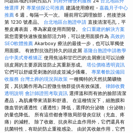
問題區域的消耗性貼片
到府外燴便利服務
24
台北地區外
燴選擇
片
專業偵探公司推薦
建議使用療程 -
嘉義月子中心
推薦
6 週，每隔一天一次。 睡前用它調理臉部，然後塗抹
第 1230 號產品。
台北地區台胞證申請
直接清潔毛孔，平
整皮膚表面，專為家庭使用而開發。
全口重建的解決方案
當您需要快速恢復臉部活力時，可以使用面膜作為
高效的
SEO軟體推薦
Akarboxy 療法的最後一步，也可以單獨使
用面膜。 有效對抗強烈持久的頭皮屑
基隆台胞證申請教學
台中美式脊椎矯正
使用焦油和甘巴巴的去屑療法可以治療
頭皮屑的主要原因並防止其重新形成。
塔位價格透明資訊
它們可以舒緩受刺激的頭皮並減少搔癢。
專業餐飲設備回
收服務
台灣土葬的現況與政策
一種獨特的天然抗菌礦物
質，其抗菌作用為口腔微生物群提供有效保護。
律師收費
透明說明
會計師證照考取資訊
選擇溫和而有效的臉部清潔
產品，為肌膚帶來清新和舒適。 在這種情況下，細胞膜和
微血管的通透性（通透性）降低，選擇的分泌物（分泌物）
的量也降低。 所有這些都會導致局部發炎症狀（充血、疼
痛）的減輕。 除了收斂、抗炎和止血作用外，它們還具有
抗菌特性，有助於防止重複感染。 由於其收斂作用，它們