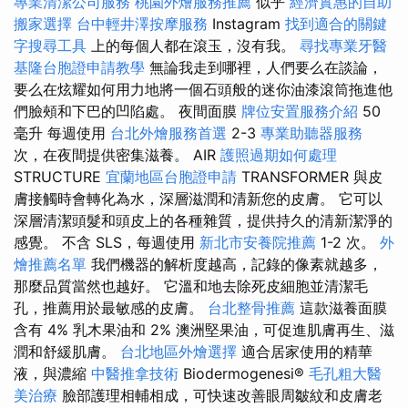
專業清潔公司服務
桃園外燴服務推薦
似乎
經濟實惠的自助
搬家選擇
台中輕井澤按摩服務
Instagram
找到適合的關鍵
字搜尋工具
上的每個人都在滾玉，沒有我。
尋找專業牙醫
基隆台胞證申請教學
無論我走到哪裡，人們要么在談論，
要么在炫耀如何用力地將一個石頭般的迷你油漆滾筒拖進他
們臉頰和下巴的凹陷處。 夜間面膜
牌位安置服務介紹
50
毫升 每週使用
台北外燴服務首選
2-3
專業助聽器服務
次，在夜間提供密集滋養。 AIR
護照過期如何處理
STRUCTURE
宜蘭地區台胞證申請
TRANSFORMER 與皮
膚接觸時會轉化為水，深層滋潤和清新您的皮膚。 它可以
深層清潔頭髮和頭皮上的各種雜質，提供持久的清新潔淨的
感覺。 不含 SLS，每週使用
新北市安養院推薦
1-2 次。
外
燴推薦名單
我們機器的解析度越高，記錄的像素就越多，
那麼品質當然也越好。 它溫和地去除死皮細胞並清潔毛
孔，推薦用於最敏感的皮膚。
台北整骨推薦
這款滋養面膜
含有 4% 乳木果油和 2% 澳洲堅果油，可促進肌膚再生、滋
潤和舒緩肌膚。
台北地區外燴選擇
適合居家使用的精華
液，與濃縮
中醫推拿技術
Biodermogenesi®
毛孔粗大醫
美治療
臉部護理相輔相成，可快速改善眼周皺紋和皮膚老