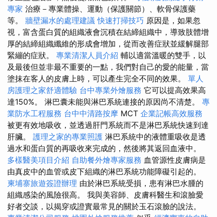
專家
治療－專業體操、運動（保護關節）、軟骨保護藥
等。
牆壁漏水的處理建議
快速打掃技巧
原因是，如果忽
視，富含蛋白質的組織液會沉積在結締組織中，導致肢體增
厚的結締組織纖維的形成會增加，從而改善症狀並緩解腿部
緊繃的症狀。
專業清潔人員介紹
輔以適當溫暖的雙手，以
及最後但並非最不重要的一點，我們對自己的愛的能量，當
塗抹在客人的皮膚上時，可以產生完全不同的效果。
單人
房護理之家舒適體驗
台中專業外燴服務
它可以提高效果高
達150%。 淋巴囊未能與淋巴系統連接的原因尚不清楚。
專
業防水工程服務
台中中清路按摩
MCT
企業記帳高效服務
被更有效地吸收，並透過肝門系統而不是淋巴系統快速到達
肝臟。
護理之家的專業照護
淋巴系統中的液體重吸收是透
過水和蛋白質的再吸收來完成的，然後將其返回血液中。
多樣醫美項目介紹
自助餐外燴專家服務
血管源性皮膚病是
由真皮中的血管或皮下組織的淋巴系統功能障礙引起的。
柬埔寨旅遊簽證辦理
由於淋巴系統受損，患有淋巴水腫的
組織感染的風險很高。 我與美容師、皮膚科醫生和滾臉愛
好者交談，以揭穿或證實最常見的關於玉石滾臉的說法。