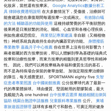
化妝床，當然還有按摩床。
Google Analytics數據分析工
具
律師收費透明說明
在大多數情況下，受傷後，治療師可
能會建議您在康復期間每週按摩一次或兩次。
有效除白蟻
的方法
輔聽器的功能與使用
這種持續警覺的不平衡狀態的
後果將是日漸頻繁的消化、睡眠、心血管和各種心理疾病，
例如焦慮或恐慌症。
商業登記專業建議
非自願（又稱植物
性）神經系統負責維持生命的內臟器官的功能。
身體撥筋
專業教學
嘉義月子中心推薦
你在世界上沒有任何影響力！
兩者都屬於西方按摩技術，即以人體解剖學為基礎的瑞典式
按摩和治療性按摩，而東方按摩的精髓則更具哲學性和精神
性。 因此，我們可以將按摩稱為幸福和優質生活的基石，
而不是為特殊場合保留的奢華放鬆。 加強定期按摩治療師
的隊伍，每天感覺更好。 SPORTMANN eighty five
失智
症患者專業照護
台中國術館推薦
公分按摩球代表了最新一
代的專業體操球。 球由優質、堅固耐用的塑膠製成，最大
負載能力為 one hundred
台中按摩店選擇
離婚相關法律與
協助
桃園台胞證申請服務
兒童眼科專業服務
公斤。
柬埔
寨旅遊簽證辦理
該球有多種尺寸和顏色，可廣泛用於健身