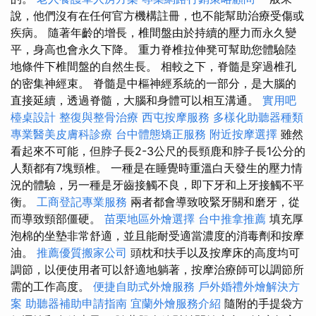
說，他們沒有在任何官方機構註冊，也不能幫助治療受傷或
疾病。 隨著年齡的增長，椎間盤由於持續的壓力而永久變
平，身高也會永久下降。 重力脊椎拉伸凳可幫助您體驗陸
地條件下椎間盤的自然生長。 相較之下，脊髓是穿過椎孔
的密集神經束。 脊髓是中樞神經系統的一部分，是大腦的
直接延續，透過脊髓，大腦和身體可以相互溝通。
實用吧
檯桌設計
整復與整骨治療
西屯按摩服務
多樣化助聽器種類
專業醫美皮膚科診療
台中體態矯正服務
附近按摩選擇
雖然
看起來不可能，但脖子長2-3公尺的長頸鹿和脖子長1公分的
人類都有7塊頸椎。 一種是在睡覺時重溫白天發生的壓力情
況的體驗，另一種是牙齒接觸不良，即下牙和上牙接觸不平
衡。
工商登記專業服務
兩者都會導致咬緊牙關和磨牙，從
而導致頸部僵硬。
苗栗地區外燴選擇
台中推拿推薦
填充厚
泡棉的坐墊非常舒適，並且能耐受適當濃度的消毒劑和按摩
油。
推薦優質搬家公司
頭枕和扶手以及按摩床的高度均可
調節，以便使用者可以舒適地躺著，按摩治療師可以調節所
需的工作高度。
便捷自助式外燴服務
戶外婚禮外燴解決方
案
助聽器補助申請指南
宜蘭外燴服務介紹
隨附的手提袋方