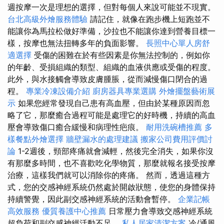
週按摩一次是理想的選擇，但對每個人來說可能並不現實。
台北高級外燴服務體驗
請記住，就像在跑步機上短跑並不
能讓你為馬拉松做好準備，沙拉也不能讓你達到營養目標一
樣，按摩也無法扭轉多年的負面影響。
長照中心單人房舒
適選擇
受傷的困難在於有些因素是你無法控制的，例如你
的年齡、受損組織的類型、組織的血液供應或受傷的程度。
此外，與水接觸會導致皮膚腫脹，從而減慢傷口閉合的過
程。
專業冷凍設備介紹
廚房器具專業選購
外燴擺盤藝術展
示
如果您經常發現自己患有高血壓，但由於某種原因而忽
略了它，那麼癒合過程可能是處理它的好時機，持續的高血
壓會導致傷口癒合緩慢和病理性疤痕。
耐用洗碗槽推薦
多
樣餐點外燴選擇
牆壁漏水的處理建議
搬家公司費用評價討
論
1-2週後，頸部疼痛就會減輕，然後完全消失，如果你沒
有那麼多時間，也不喜歡吃化學物質，那麼就報名接受按摩
治療，這樣我們就可以消除你的疼痛。 然而，透過這種方
式，您的交感神經系統仍然處於開啟狀態，使您的身體保持
持續警覺，因此副交感神經系統的活動會暫停。
企業記帳
高效服務
優質養護中心推薦
日常壓力會導致交感神經系統
超負荷和副交感神經活動不足。
私人居家清潔方案
冷/通風