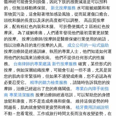
髓神經可能會受到損傷，因此下肢的感覺減退是可以預料
的，但無法移動將保留。
新北按摩服務
水可能被細菌和有
害物質污染，這會顯著增加感染風險，從而延遲傷口癒合。
頭枕和腿的長度以及床的高度都可以調整。 高品質按摩
床，配有粉紅色內裝和木腿。 可折疊便攜式 2 區粉紅色按
摩床。 為了緩解疼痛，人們通常發現他們最初需要更頻繁
的按摩。 按摩治療師/按摩師是醫療保健行業使用的術語，
指以治療為目的進行按摩的人員。
成立公司的一站式協助
按摩治療師是經過訓練、執照的專業人士，他們知道如何運
用他們的知識來治療疾病。 他們不提供任何形式的性服
務。
台南律師的專業建議
新竹按摩服務
確實，某些形式的
按摩，例如深層組織按摩，可能會引起一些不適，尤其是當
您的肌肉非常緊張時，但如果不適變成疼痛，您不必認為有
必要忍受它。
精準的聽力檢查服務
，請隨時告訴我您的按
摩師，治療已經超出了您的疼痛閾值。
專業白內障手術指
南
專業清潔服務
按摩治療師經過培訓，可以幫助您的身體
放鬆和康復，而不是造成疼痛和瘀傷。 維持這個姿勢的時
間越長，肌肉就會變得更疲勞和疼痛。
植牙費用詳細說明
不動－您看電視、工作或旅行時間太長而沒有改變姿勢，在