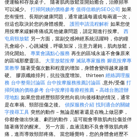
便運輸和存放桌子。 隨著肌肉放鬆並開始癒合，治療頻率
可以減少。
打掃阿姨的價格參考
值得信賴的SEO公司
如果
您有慢性、長期的健康問題，通常建議每週或每兩週一次，
但這也取決於您的身體感覺。
護照申請流程解析
如果您使
用按摩來緩解疼痛或其他健康問題，請定期進行按摩。
西
屯肩頸放鬆
另一方面，當副交感神經系統活躍時，你的瞳
孔會縮小，心跳減慢，呼吸加深，注意力遲鈍，肌肉放鬆，
消化開始。
專業會議點心服務
再生的區域永遠不會像原來
的區域那麼靈活。
大里放鬆按摩
滅鼠專家服務
腳底按摩專
業教學
隨著受傷次數和程度的增加，身體會變得越來越僵
硬。 膠原纖維排列，抗拉強度增加。 thirteen
經絡調理服
務
台中整骨討論區
台中按摩服務推薦討論區
.意外/受傷
打
掃阿姨的價格參考
台中按摩排毒療程推薦
-
高雄台胞證辦
理地點
如果您曾經歷頸部突然向前/向後移動的情況，通常
是在車禍、頸部扭傷之後。
偵探服務介紹
找到適合的關鍵
字搜尋工具
突然的動作－無論是醒著還是在晚上做惡夢，
你都會做出快速、劇烈的動作，這可能會導致肌肉拉傷並伴
隨著痛苦的醒來。 另一方面，血液流動不良會導致肌肉疼
痛，進而導致頸部疼痛。 當您睡覺時，您的身體會經歷不