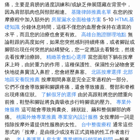
痛，主要是肩膀的過度訓練和/或缺乏伸展隱藏在背景中，
因為肩部肌肉也與頸部相連。
基隆律師推薦名單
在您的按
摩療程中加入額外的
房屋漏水全面檢修方案
5-10
HTML基
礎知識
分鐘休息時間，這樣不僅您的血壓會保持在適當的
水平，而且您的治療也會更有效。
高雄台胞證辦理地點
無
論鞋跟的高度如何，如果您突然感到持續疼痛，或者腳趾或
腳部出現任何突然的結構變化，您一定應該去看醫生，然後
去看按摩治療師。
精緻茶會點心選擇
當您面朝下躺在按摩
床上時，由於重力的作用，這種保護性、保濕性分泌物會更
快地從鼻竇流入鼻腔，您會經歷鼻塞。
北區按摩選擇
北部
地區安養院推薦
按摩期間鼻塞是完全正常過程的一部分。
它們不僅會導致腳和腳踝疼痛，還會導致膝蓋、臀部和脊椎
出現疼痛症狀。
了解假牙的選擇
由於高跟鞋將您的體重向
前推，鞋墊和腳趾將負責吸收步行時腳底的壓力。
專業外
燴服務
這可能會導致拇囊炎、錘狀趾、繭和整個腳部的疼
痛。
桃園外燴專業推薦
專業室內設計服務
女按摩師一詞是
指除按摩外還提供性服務的女性。
台中整復療程
通常這些
形式的「按摩」是由很少或沒有正式資格的性工作者進行
的。
老人養護單人房方案
專業網路行銷策略顧問
一般來