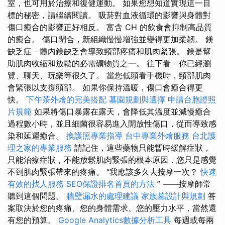
室，也可用於治療和復健運動。 如果您想知道實現這一目
標的秘密，請繼續閱讀。 吸菸對血液循環的影響與身體對
傷口癒合的影響正好相反。 富含 CH 的飲食會抑制高品質
的癒合。 傷口閉合，新組織慢慢增強並變得更加柔韌。 鎂
缺乏症－體內鎂缺乏會導致頸部疼痛和肌肉緊張。 鎂是幫
助肌肉收縮和放鬆的必需礦物質之一。 往下看－你已經瀏
覽、聊天、玩樂等很久了。 當您低頭看手機時，頸部肌肉
會緊張以支撐頭部。 如果你保持溫暖，傷口會癒合得更
快。
下午茶外燴的完美搭配
墓園規劃與選擇
申請台胞證照
片規範
如果將傷口暴露在露天，會降低其溫度並減慢癒合
過程數小時，並且細菌很容易進入開放性傷口，從而導致感
染和延遲癒合。
換護照專業指導
台中專業外燴服務
台北護
理之家的專業服務
請記住，這些藥物只能暫時緩解症狀，
只能治療症狀，不能放鬆肌肉緊張的根本原因，您只是感覺
不到肌肉緊張帶來的疼痛。 “我應該多久去按摩一次？
快速
有效的找人服務
SEO保證排名首頁的方法
” ——按摩師常
聽到這個問題。
牆壁漏水的處理建議
家族墓設計與規劃
答
案取決於您的疼痛、您的身體需求、您的壓力水平，當然還
有您的預算。
Google Analytics數據分析工具
每週或每兩