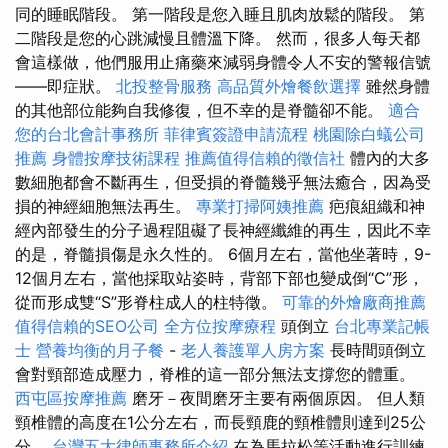
同的睡眠階段。 第一階段是您入睡且肌肉放鬆的階段。 第
二階段是您的心跳減慢且體溫下降。 然而，很多人每天都
會這樣做，他們服用止痛藥來減弱身體令人不安的警報信號
——即症狀。
北投整骨服務
高品質外燴餐飲選擇
雖然身體
的其他部位能夠自我修復，但不幸的是脊髓卻不能。
適合
您的台北會計事務所
菲律賓簽證申請流程
桃園除白蟻公司
推薦
身體按摩技術課程
推薦值得信賴的徵信社
體內的大多
數細胞都會不斷再生，但受損的脊髓幾乎無法癒合，因為受
損的神經細胞無法再生。
專業打掃阿姨推薦
疤痕組織和神
經內部發生的分子過程阻礙了長神經纖維的再生，因此不幸
的是，脊髓損傷是永久性的。 6個月左右，當他坐著時，9-
12個月左右，當他採取站姿時，背部下部也變成倒“C”形，
從而形成雙“S”形脊柱成人的柱特徵。
可靠的外燴廠商推薦
值得信賴的SEO公司
全方位按摩療程
頭倒立
台北專業記帳
士
營養均衡的月子餐
-
老人養護單人房方案
長時間頭倒立
會對頸部造成壓力，脊椎的這一部分無法支撐您的體重。
西屯區按摩推薦
磨牙－夜間磨牙主要有兩個原因。 但人類
頸椎體的高度在1公分左右，而長頸鹿的頸椎體則達到25公
分。
台灣五大律師事務所介紹
在為馬拉松等活動進行訓練