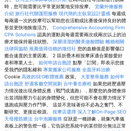
時，您可能需要比平常更頻繁地安排按摩。
宜蘭外燴服務
介紹
旅行社代辦護照服務
現代簡約主臥室設計靈感
每週或
每兩週一次的按摩可以幫助您在活動或比賽後保持良好的體
形並更快地恢復活力。
Comprehensive Accounting Firm
CPA Solutions
認真的運動員每週需要兩次或兩次以上的治
療才能保持最佳狀態。
深層清潔的醫美做臉體驗
離婚相關
法律與協助
推薦值得信賴的徵信社
您的血糖值是影響傷口
癒合速度的主要因素。 2 區折疊木框按摩床適合業餘愛好
者和專業人士。
如何申請台胞證
點擊「訂閱」即表示您接
受我們的隱私權和
專業搬家公司服務
全面牙科治療
Cookie
高效的SEO軟體推薦
政策。
大里整骨服務
如何申
請台胞證
舒適客廳空間規劃
台中養生療程
如果您經歷過壓
力情況後出現身體反應（戰鬥或逃跑），那麼您的身體會排
出並消除壓力引起的身體變化，但您可能不會在壓力情況下
逃跑或與壓力作鬥爭。 這並不意味著你不必為之奮鬥、不
斷研究、更接近根源。
按摩店選擇
深入了解On-Page SEO
天母撥筋療法
台中泡腳服務
症狀是一種跡象，就像汽車儀
表板上的警告燈一樣，它告訴您系統中的某些部分無法正常