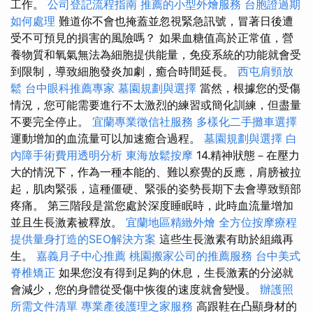
工作。
公司登記流程指南
推薦的小型外燴服務
台胞證過期
如何處理
難道你不會也掩蓋並忽視緊急訊號，冒著日後遭
受不可預見的損害的風險嗎？ 如果血糖值高於正常值，營
養物質和氧氣無法為細胞提供能量，免疫系統的功能就會受
到限制，導致細胞發炎加劇，癒合時間延長。
西屯肩頸放
鬆
台中眼科推薦專家
墓園規劃與選擇
當然，根據您的受傷
情況，您可能需要進行不太激烈的練習或簡化訓練，但盡量
不要完全停止。
宜蘭專業徵信社服務
多樣化二手攤車選擇
運動增加的血流量可以加速癒合過程。
墓園規劃與選擇
白
內障手術費用透明分析
東海放鬆按摩
14.精神狀態－在壓力
大的情況下，作為一種本能的、難以察覺的反應，肩膀被拉
起，肌肉緊張，這種僵硬、緊張的姿勢長期下去會導致頸部
疼痛。 第三階段是當您處於深度睡眠時，此時血流量增加
並且生長激素被釋放。
宜蘭地區精緻外燴
全方位按摩療程
提供量身打造的SEO解決方案
這些生長激素有助於組織再
生。
嘉義月子中心推薦
桃園搬家公司的推薦服務
台中美式
脊椎矯正
如果您沒有得到足夠的休息，生長激素的分泌就
會減少，您的身體從受傷中恢復的速度就會變慢。
辦護照
所需文件清單
專業產後護理之家服務
高跟鞋在凸顯身材的