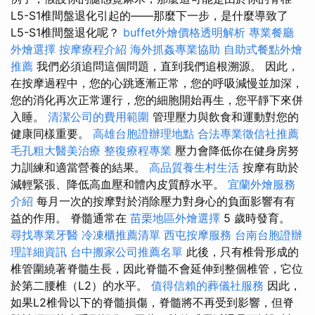
L5-S1椎間盤退化引起的——那麼下一步，是什麼導致了
L5-S1椎間盤退化呢？
buffet外燴價格透明解析
專業餐廳
外燴選擇
按摩療程介紹
海外抓姦專業協助
自助式餐點外燴
推薦
我們必須追問這個問題，直到我們追根溯源。 因此，
在按摩過程中，您的心跳逐漸正常，您的呼吸減慢並加深，
您的消化再次正常運行，您的細胞開始再生，您平靜下來併
入睡。
清潔公司的費用範圍
管理壓力與飲食和運動對您的
健康同樣重要。
高雄台胞證辦理地點
合法專業徵信社推薦
毛孔粗大醫美治療
整復療程專業
壓力會降低你在健身房努
力訓練和適當營養的結果。
高品質養生村生活
按摩有助於
減輕緊張、降低高血壓和體內皮質醇水平。
宜蘭外燴服務
介紹
每月一次的按摩對於消除壓力對身心的負面影響有有
益的作用。 脊髓通常在
苗栗地區外燴選擇
5 歲時發育。
尋找專業牙醫
冷凍櫃推薦清單
西屯按摩服務
台南台胞證辦
理詳細資訊
台中搬家公司推薦名單
此後，只有椎骨形成的
椎管圍繞著脊髓生長，因此脊髓不會延伸到整個椎管，它位
於第二腰椎（L2）的水平。
值得信賴的葬儀社服務
因此，
如果L2椎骨以下的脊髓損傷，脊髓將不再受到影響，但脊