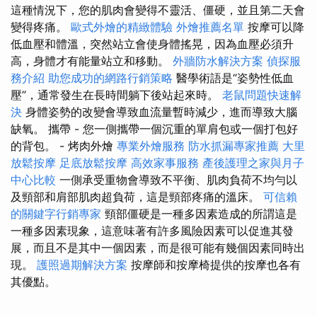
這種情況下，您的肌肉會變得不靈活、僵硬，並且第二天會
變得疼痛。
歐式外燴的精緻體驗
外燴推薦名單
按摩可以降
低血壓和體溫，突然站立會使身體搖晃，因為血壓必須升
高，身體才有能量站立和移動。
外牆防水解決方案
偵探服
務介紹
助您成功的網路行銷策略
醫學術語是“姿勢性低血
壓”，通常發生在長時間躺下後站起來時。
老鼠問題快速解
決
身體姿勢的改變會導致血流量暫時減少，進而導致大腦
缺氧。 攜帶 - 您一側攜帶一個沉重的單肩包或一個打包好
的背包。 - 烤肉外燴
專業外燴服務
防水抓漏專家推薦
大里
放鬆按摩
足底放鬆按摩
高效家事服務
產後護理之家與月子
中心比較
一側承受重物會導致不平衡、肌肉負荷不均勻以
及頸部和肩部肌肉超負荷，這是頸部疼痛的溫床。
可信賴
的關鍵字行銷專家
頸部僵硬是一種多因素造成的所謂這是
一種多因素現象，這意味著有許多風險因素可以促進其發
展，而且不是其中一個因素，而是很可能有幾個因素同時出
現。
護照過期解決方案
按摩師和按摩椅提供的按摩也各有
其優點。