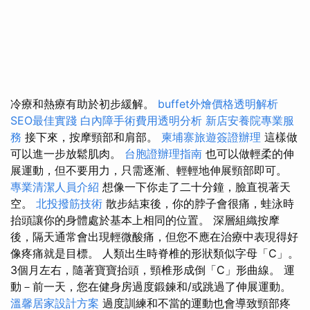
冷療和熱療有助於初步緩解。
buffet外燴價格透明解析
SEO最佳實踐
白內障手術費用透明分析
新店安養院專業服
務
接下來，按摩頸部和肩部。
柬埔寨旅遊簽證辦理
這樣做
可以進一步放鬆肌肉。
台胞證辦理指南
也可以做輕柔的伸
展運動，但不要用力，只需逐漸、輕輕地伸展頸部即可。
專業清潔人員介紹
想像一下你走了二十分鐘，臉直視著天
空。
北投撥筋技術
散步結束後，你的脖子會很痛，蛙泳時
抬頭讓你的身體處於基本上相同的位置。 深層組織按摩
後，隔天通常會出現輕微酸痛，但您不應在治療中表現得好
像疼痛就是目標。 人類出生時脊椎的形狀類似字母「C」。
3個月左右，隨著寶寶抬頭，頸椎形成倒「C」形曲線。 運
動－前一天，您在健身房過度鍛鍊和/或跳過了伸展運動。
溫馨居家設計方案
過度訓練和不當的運動也會導致頸部疼