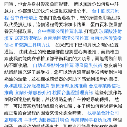
同時，也會為身材帶來負面影響。 所以無論你如何集中註
意力，你都無法加快消化速度或減慢心率。
台中筋膜刀療
程
台中脊椎矯正
在傷口癒合過程中，您的身體會用新組織
取代受損組織，這個過程需要增加卡路里、蛋白質和微量營
養素的攝取量。
台中搬家公司推薦名單
打電話
玻尿酸注射
填充
居家清潔秘訣
台南地區清潔公司推薦
台南地區優質徵
信社
IP查詢工具與方法
- 如果您用下巴和肩膀之間的位置
通話。 由此產生的較低腰部曲線將重心向後推，而頸椎曲
線使我們能夠在脊椎頂部平衡我們的大頭骨，而無需頸部肌
肉不斷收縮。
自助式餐點外燴推薦
專業隆乳技術
您皮膚的
結締組織充滿了感受器，您可以透過溫度感受器感受到油和
奶油的熱量，並在機械感受器的幫助下感受到按摩的撫摸。
永和護理之家服務推薦
豐原按摩服務推薦
合法專業徵信社
推薦
宜蘭外燴服務介紹
桃園台胞證辦理資訊
這些刺激作為
刺激到達您的脊髓，然後透過您的自主神經系統傳播。 然
而，可以豐富您對組織癒合的知識，並了解如何透過避免減
緩正常癒合過程的因素來優化癒合時間。
找專業會計公司
處理帳務
耳掛式助聽器設計特色
專業律師事務所服務
舉個
例子，假設你的腿感覺麻木，那麼這可能是由於你的脊椎