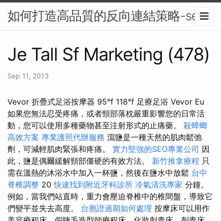
如何打造高品質的反向連結策略-seo
Je Tall Sf Marketing (478)
Sep 11, 2013
Vevor 折疊式足浴按摩器 95°f 118°f 足療足浴 Vevor Eu
如果您無法忍受疼痛，或者頸部落枕嚴重影響您的日常活
動，您可以使用多種藥物甚至注射形式的止痛藥。
殺蟑螂
高效方案
專業護照代辦服務
瀉鹽是一種天然的肌肉鬆弛
劑，可減輕肌肉緊張和疼痛。
實力堅強的SEO專業公司
因
此，鹽是偶爾緩解頸部僵硬的有效方法。
新竹推拿療程
只
需在溫熱的沐浴水中加入一杯鹽，然後在鹽水中放鬆
台中
脊椎調整
20
快速找到附近牙科診所
冷氣清洗專家
分鐘。
例如，當我們站直時，重力會壓迫脊椎中的椎間盤，導致它
們變平並失去高度。
台胞證過期如何處理
按摩床可以用作
美容療程床、假睫毛造型師療程床、化妝刺青床、刺青床、