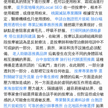
使用載具的情況下進行按摩，也可以使用粉末、霜或油進行
按摩。
提升當地曝光的Local SEO
在一些按摩中，根本不
使用載體，或僅使用粉末。
桃園滅鼠專業團隊
根據官方規
定，醫療機構也只使用撲粉。
申請台胞證照片規範
除白蟻
費用透明分析
專業記帳事務所推薦
雖然吸汗效果很好，但
缺點是會阻塞皮膚毛孔，呼吸不舒服。
打掃阿姨的價格參
考
塔位規劃與建議
如今，在歐洲，按摩以及結締組織和節
段按摩被認為是反射療法，是按摩師和物理治療師培訓中不
可或缺的一部分。 當然，廁所、淋浴和洗手設施也必須配
備。
老人助聽器推薦品牌
疝氣發生在完全不同的身體區域
相互接觸的界面。
台中放鬆按摩
旅行社代辦護照推薦
這種
傳播是透過所謂的「疝氣門」進行的，在此期間，一部分滲
透到另一部分，在那裡它沒有任何收益。
按摩專業教學
選
對關鍵字提升流量
台中養生療程
身體的疝氣一方面是由於
壓力增加造成的，另一方面是由於虛弱的相互作用造成的。
東海放鬆按摩
壓力越大，隔牆越弱，越容易衝破結界。 儘
管專家會仔細選擇最適合該手術的按摩油，但對這些成分敏
感的人可能會出現過敏反應。
專業醫美皮膚科診療
台胞證
照片規範指引
可靠的會計師事務所
台北地區外燴選擇
如果