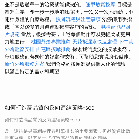
並不是透過單一的治療就能解決的。
逢甲放鬆按摩
目標是
漸進主義，即一步一步地消除症狀，一次又一次地治療，並
開始身體的自癒過程。
撿骨流程與注意事項
治療師用手指
或手掌以緩慢的圓週運動按摩客戶的背部。
申請台胞證照
片規範
當然，根據需要，上述每個動作可以更輕柔或更用
力地進行。
桃園外燴專業推薦
天花板漏水快速處理
下午茶
外燴輕鬆安排
西屯區按摩推薦
探索我們廣泛的按摩服務，
每項服務都有獨特的好處和技術，可幫助您實現身心健康。
新竹外燴服務方案
我們合格的按摩師提供個人化的體驗，
以滿足特定的需求和期望。
如何打造高品質的反向連結策略-seo
如何打造高品質的反向連結策略-seo
反向連結是提高網站搜尋引擎排名的重要因素，但品質遠比數
量更重要。以下是一些打造高品質反向連結的策略。