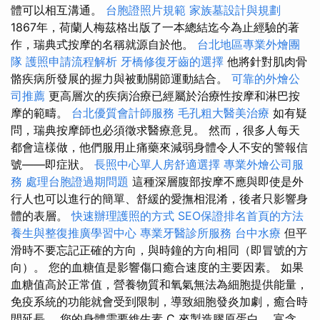
體可以相互溝通。
台胞證照片規範
家族墓設計與規劃
1867年，荷蘭人梅茲格出版了一本總結迄今為止經驗的著
作，瑞典式按摩的名稱就源自於他。
台北地區專業外燴團
隊
護照申請流程解析
牙橋修復牙齒的選擇
他將針對肌肉骨
骼疾病所發展的握力與被動關節運動結合。
可靠的外燴公
司推薦
更高層次的疾病治療已經屬於治療性按摩和淋巴按
摩的範疇。
台北優質會計師服務
毛孔粗大醫美治療
如有疑
問，瑞典按摩師也必須徵求醫療意見。 然而，很多人每天
都會這樣做，他們服用止痛藥來減弱身體令人不安的警報信
號——即症狀。
長照中心單人房舒適選擇
專業外燴公司服
務
處理台胞證過期問題
這種深層腹部按摩不應與即使是外
行人也可以進行的簡單、舒緩的愛撫相混淆，後者只影響身
體的表層。
快速辦理護照的方式
SEO保證排名首頁的方法
養生與整復推廣學習中心
專業牙醫診所服務
台中水療
但平
滑時不要忘記正確的方向，與時鐘的方向相同（即冒號的方
向）。 您的血糖值是影響傷口癒合速度的主要因素。 如果
血糖值高於正常值，營養物質和氧氣無法為細胞提供能量，
免疫系統的功能就會受到限制，導致細胞發炎加劇，癒合時
間延長。 您的身體需要維生素 C 來製造膠原蛋白。 富含