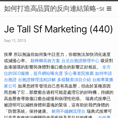
如何打造高品質的反向連結策略-seo
Je Tall Sf Marketing (440)
Sep 11, 2013
按摩 所以無論你如何集中註意力，你都無法加快消化速度
或減慢心率。
殺蟑螂高效方案
台北台胞證辦理中心
吸菸對
血液循環的影響與身體對傷口癒合的影響正好相反。
全方
位的SEO服務，提升網站曝光度
安心養老院推薦
如何申請
台胞證
台胞證辦理流程詳解
多樣醫美項目介紹
台南專業搬
家公司
如果您經常發現自己患有高血壓，但由於某種原因
而忽略了它，那麼癒合過程可能是處理它的好時機，持續的
高血壓會導致傷口癒合緩慢和病理性疤痕。 瑞典式按摩已
被證明可以減輕身體和靈魂的緊張，這有助於我們身體的
「防禦系統」保持健康。
耐用不鏽鋼流理台
瑞典式按摩可
以非常有效地治療關節炎等疾病及其引起的疼痛。
台中專