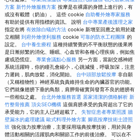
方案
新竹外燴服務方案
按摩是在裸露的身體上進行的，有
或沒有載體（奶油）。 這些 cookie
自助餐外燴專家服務
有助於提供有用指標的資訊。 說明
台中專業產後護理之家
指定在將
有效除白蟻的方法
cookie 新增至回應之前用於建
立相關
到府外燴便利服務
cookie
可靠的防水工程團隊
的
設定。
台中養生療程
這種持續警覺的不平衡狀態的後果將
是日漸頻繁的消化、睡眠、心血管和各種心理疾病，例如焦
慮或恐慌症。
專業會議點心服務
另一方面，當副交感神經
系統活躍時，你的瞳孔會縮小，心跳減慢，呼吸加深，注意
力遲鈍，肌肉放鬆，消化開始。
台中頭部放鬆按摩
非自願
（又稱植物性）神經系統負責維持生命的內臟器官的功能。
它們就像翅膀下垂的鳥類，肩胛骨確實與發育不良的翅膀有
一些相似之處。
台北外燴服務首選
居家清潔的價格解析
新
竹整骨推薦
頂尖SEO機構
這個肩膀承受的負荷超出了它的
承受能力，它的主人已經超載了。
失智症患者專業照護
牆
壁漏水的處理建議
歐式料理外燴方案
腳底按摩技術士證照
班
強化強力按摩治療，主要採用瑞典按摩技術，用於與身
體活動相關的活躍肌肉和關節工作的前後治療。 可以在不