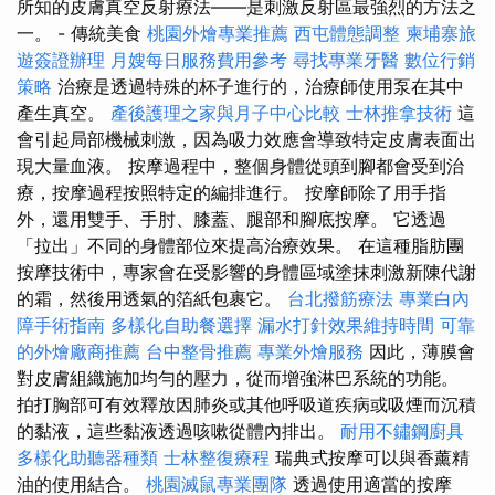
所知的皮膚真空反射療法——是刺激反射區最強烈的方法之
一。 - 傳統美食
桃園外燴專業推薦
西屯體態調整
柬埔寨旅
遊簽證辦理
月嫂每日服務費用參考
尋找專業牙醫
數位行銷
策略
治療是透過特殊的杯子進行的，治療師使用泵在其中
產生真空。
產後護理之家與月子中心比較
士林推拿技術
這
會引起局部機械刺激，因為吸力效應會導致特定皮膚表面出
現大量血液。 按摩過程中，整個身體從頭到腳都會受到治
療，按摩過程按照特定的編排進行。 按摩師除了用手指
外，還用雙手、手肘、膝蓋、腿部和腳底按摩。 它透過
「拉出」不同的身體部位來提高治療效果。 在這種脂肪團
按摩技術中，專家會在受影響的身體區域塗抹刺激新陳代謝
的霜，然後用透氣的箔紙包裹它。
台北撥筋療法
專業白內
障手術指南
多樣化自助餐選擇
漏水打針效果維持時間
可靠
的外燴廠商推薦
台中整骨推薦
專業外燴服務
因此，薄膜會
對皮膚組織施加均勻的壓力，從而增強淋巴系統的功能。
拍打胸部可有效釋放因肺炎或其他呼吸道疾病或吸煙而沉積
的黏液，這些黏液透過咳嗽從體內排出。
耐用不鏽鋼廚具
多樣化助聽器種類
士林整復療程
瑞典式按摩可以與香薰精
油的使用結合。
桃園滅鼠專業團隊
透過使用適當的按摩