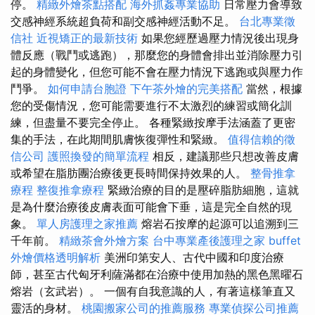
停。
精緻外燴茶點搭配
海外抓姦專業協助
日常壓力會導致
交感神經系統超負荷和副交感神經活動不足。
台北專業徵
信社
近視矯正的最新技術
如果您經歷過壓力情況後出現身
體反應（戰鬥或逃跑），那麼您的身體會排出並消除壓力引
起的身體變化，但您可能不會在壓力情況下逃跑或與壓力作
鬥爭。
如何申請台胞證
下午茶外燴的完美搭配
當然，根據
您的受傷情況，您可能需要進行不太激烈的練習或簡化訓
練，但盡量不要完全停止。 各種緊緻按摩手法涵蓋了更密
集的手法，在此期間肌膚恢復彈性和緊緻。
值得信賴的徵
信公司
護照換發的簡單流程
相反，建議那些只想改善皮膚
或希望在脂肪團治療後更長時間保持效果的人。
整骨推拿
療程
整復推拿療程
緊緻治療的目的是壓碎脂肪細胞，這就
是為什麼治療後皮膚表面可能會下垂，這是完全自然的現
象。
單人房護理之家推薦
熔岩石按摩的起源可以追溯到三
千年前。
精緻茶會外燴方案
台中專業產後護理之家
buffet
外燴價格透明解析
美洲印第安人、古代中國和印度治療
師，甚至古代匈牙利薩滿都在治療中使用加熱的黑色黑曜石
熔岩（玄武岩）。 一個有自我意識的人，有著這樣筆直又
靈活的身材。
桃園搬家公司的推薦服務
專業偵探公司推薦