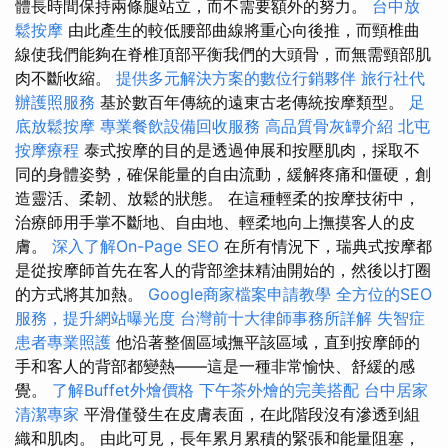
體長時間保持兩條腿站立，而不需要額外的努力。
台中放
鬆按摩
由此產生的較低腰部曲線將重心向後推，而頸椎曲
線使我們能夠在脊椎頂部平衡我們的大頭骨，而無需頸部肌
肉不斷收縮。
提供多元解決方案的數位行銷夥伴
旅行社代
辦護照服務
基於數百年傳統的遠東古老傳統按摩類型。
足
底放鬆按摩
專業餐飲設備回收服務
高品質骨灰罈介紹
北屯
按摩療程
泰式按摩的目的是透過伸展和按壓肌肉，採取不
同的身體姿勢，確保能量的自由流動，緩解疼痛和僵硬，創
造靈活、柔韌、放鬆的狀態。 在這種輕柔的按摩技術中，
治療師用手掌不斷地、自由地、輕柔地向上撫摸客人的皮
膚。
深入了解On-Page SEO
在所有情況下，瑞典式按摩都
是從按摩師首先在客人的背部塗抹精油開始的，然後以打圈
的方式將其加熱。
Google商家檔案申請教學
全方位的SEO
服務，提升網站曝光度
台灣前十大律師事務所詳解
失智症
患者專業照護
他沿著整個區域撫平該區域，直到按摩師的
手和客人的背部都變熱——這是一種非常愉快、舒緩的感
覺。
了解Buffet外燴價格
下午茶外燴的完美搭配
台中居家
清潔專家
平滑僅發生在皮膚表面，在此階段沒有滲透到組
織和肌肉。 由此可見，長年累月累積的緊張和能量阻塞，