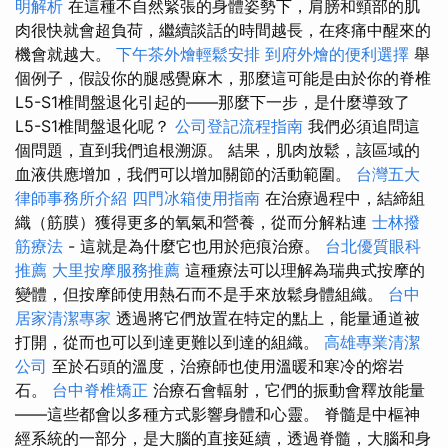
明解析
在這種不自然緊張的身體姿勢下，肩膀和頸部的肌
肉很快就會超負荷，繼續談話的時間越長，在疼痛中醒來的
機會就越大。
下午茶外燴輕鬆安排
到府外燴的便利選擇
舉
個例子，假設你的腿感覺麻木，那麼這可能是由於你的脊椎
L5-S1椎間盤退化引起的——那麼下一步，是什麼導致了
L5-S1椎間盤退化呢？
公司登記流程指南
我們必須追問這
個問題，直到我們追根溯源。 結果，肌肉放鬆，該區域的
血液供應增加，我們可以增加關節的活動範圍。
台灣五大
律師事務所介紹
四門冰箱使用指南
在治療過程中，結締組
織（筋膜）獲得更多的氧氣和營養，從而分解粘連
士林撥
筋療法
- 這就是為什麼它也用於疤痕治療。
台北優質眼科
推薦
大里按摩服務推薦
這種療法可以理解為瑞典式按摩的
變體，但按摩師使用熱石而不是手來放鬆身體組織。
台中
居家清潔專家
透過將它們放置在特定的點上，能量通道被
打開，從而也可以到達更難以到達的組織。
高雄專業清潔
公司
至於石頭的溫度，治療師也使用溫暖和寒冷的熔岩
石。
台中脊椎矯正
治療石會輻射，它們的振動會釋放能量
——這些都會以多種方式影響身體和心靈。 脊髓是中樞神
經系統的一部分，是大腦的直接延續，透過脊髓，大腦和身