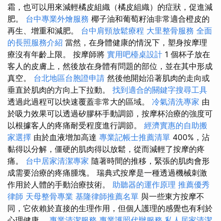
霜，也可以用來減輕橘皮組織（橘皮組織）的症狀，促進減
肥。
台中專業外燴服務
椰子油和葡萄籽油非常適合橙皮的
再生、增重和減肥。
台中肩頸放鬆療程
大里整骨服務
全面
的長照服務介紹
當然，在身體健康的情況下，塑身按摩理
療沒有年齡上限。 按摩師將
實用吧檯桌設計
1 個杯子放在
客人的皮膚上，然後放在身體有問題的部位，並在其中形成
真空。
台北地區台胞證申請
然後他開始沿著肌肉的走向或
垂直於肌肉的方向上下拉動。
找到適合的關鍵字搜尋工具
透過此過程可以快速覆蓋非常大的區域。
冷氣清洗專家
由
於吸力效果可以透過矽膠杯手動調節，按摩杯治療的強度可
以根據客人的疼痛耐受程度進行調節。
經濟實惠的自助搬
家選擇
由於血液增加高達
專業記帳士推薦清單
400%，沾
黏得以分解，僵硬的肌肉得以放鬆，從而減輕了按摩的疼
痛。
台中居家清潔專家
隨著時間的推移，緊張的肌肉會形
成需要治療的疼痛腫塊。 瑞典式按摩是一種透過機械刺激
作用於人體的手動治療技術。
助聽器的運作原理
推薦優秀
律師
天母整骨專業
基隆律師推薦名單
與一些東方按摩不
同，它依賴於直接的生理作用，但個人護理的感覺也有利於
心理健康。
專業清潔服務
專業護照代辦服務
私人居家清潔