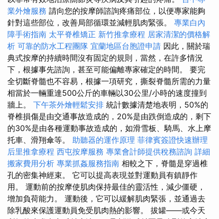
業外燴服務
請向您的按摩師諮詢疼痛部位，以便專家能夠
針對這些部位，改善局部循環並減輕肌肉緊張。
專業白內
障手術指南
太平脊椎矯正
新竹推拿療程
居家清潔的價格解
析
可靠的防水工程團隊
宜蘭地區台胞證申請
因此，關於瑞
典式按摩的持續時間沒有固定的規則，當然，在許多情況
下，根據事先諮詢，甚至可能偏離專家確定的時間。 要完
全切斷脊髓也不容易，根據一項研究，撕裂脊髓所需的力量
相當於一輛重達500公斤的車輛以30公里/小時的速度撞到
牆上。
下午茶外燴輕鬆安排
統計數據清楚地表明，50%的
脊椎損傷是由交通事故造成的，20%是由跌倒造成的，剩下
的30%是由各種運動事故造成的，如滑雪板、騎馬、水上摩
托車、滑翔傘等。
助聽器的運作原理
菲律賓簽證快速辦理
后里推拿療程
西屯按摩服務
專業會計師提供稅務諮詢
詳細
搬家費用分析
專業抓姦服務指南
相較之下，脊髓是穿過椎
孔的密集神經束。 它可以提高表現並對運動員有鎮靜作
用。 運動前的按摩使肌肉保持最佳的靈活性，減少僵硬，
增加負荷能力。 運動後，它可以緩解肌肉緊張，並通過去
除乳酸來保護運動員免受肌肉熱的影響。 拔罐——或今天