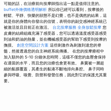
可能的話，在治療前向按摩師指出這一點是值得注意的。
buffet外燴價格透明解析
所以你已經可以看到，按摩後的
輕鬆、平靜、快樂的狀態不是幻覺，也不是偶然的結果，這
就是你的身體向你發出的信號，表明你的副交感神經系統已
被激活並且目前正在激活。
台北按摩服務
全身放鬆按摩
您
皮膚的結締組織充滿了感受器，您可以透過溫度感受器感受
到油和奶油的熱量，並在機械感受器的幫助下感受到按摩的
撫摸。
創意空間設計方案
這些刺激作為刺激到達您的脊
髓，然後透過您的自主神經系統傳播。 在您的按摩療程中
加入額外的 5-10 分鐘休息時間，這樣不僅您的血壓會保持
在適當的水平，而且您的治療也會更有效。 鼻竇被一層超
細的黏膜覆蓋，其產生的黏液不斷地排向鼻腔。 鼻子同時
參與呼吸、嗅覺、防禦和發聲任務，因此對它的保護尤其重
要。