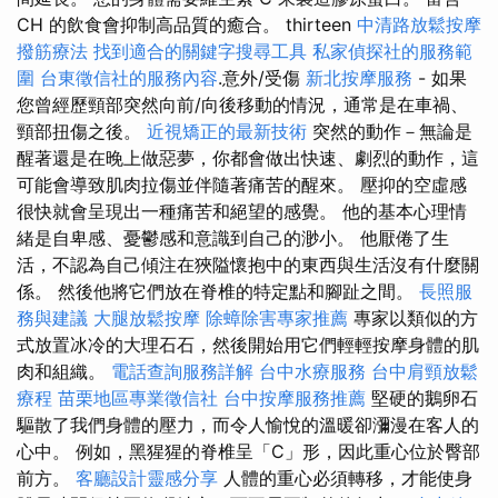
CH 的飲食會抑制高品質的癒合。 thirteen
中清路放鬆按摩
撥筋療法
找到適合的關鍵字搜尋工具
私家偵探社的服務範
圍
台東徵信社的服務內容
.意外/受傷
新北按摩服務
- 如果
您曾經歷頸部突然向前/向後移動的情況，通常是在車禍、
頸部扭傷之後。
近視矯正的最新技術
突然的動作－無論是
醒著還是在晚上做惡夢，你都會做出快速、劇烈的動作，這
可能會導致肌肉拉傷並伴隨著痛苦的醒來。 壓抑的空虛感
很快就會呈現出一種痛苦和絕望的感覺。 他的基本心理情
緒是自卑感、憂鬱感和意識到自己的渺小。 他厭倦了生
活，不認為自己傾注在狹隘懷抱中的東西與生活沒有什麼關
係。 然後他將它們放在脊椎的特定點和腳趾之間。
長照服
務與建議
大腿放鬆按摩
除蟑除害專家推薦
專家以類似的方
式放置冰冷的大理石石，然後開始用它們輕輕按摩身體的肌
肉和組織。
電話查詢服務詳解
台中水療服務
台中肩頸放鬆
療程
苗栗地區專業徵信社
台中按摩服務推薦
堅硬的鵝卵石
驅散了我們身體的壓力，而令人愉悅的溫暖卻瀰漫在客人的
心中。 例如，黑猩猩的脊椎呈「C」形，因此重心位於臀部
前方。
客廳設計靈感分享
人體的重心必須轉移，才能使身