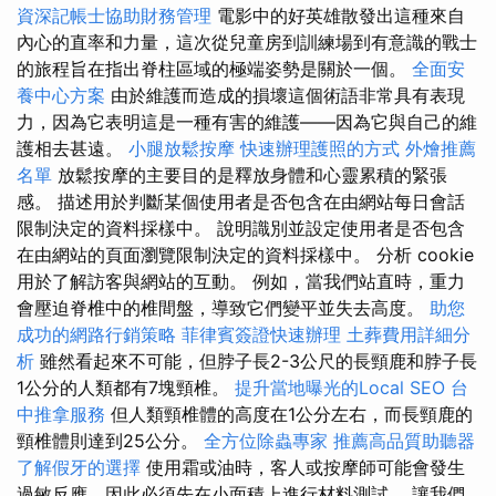
資深記帳士協助財務管理
電影中的好英雄散發出這種來自
內心的直率和力量，這次從兒童房到訓練場到有意識的戰士
的旅程旨在指出脊柱區域的極端姿勢是關於一個。
全面安
養中心方案
由於維護而造成的損壞這個術語非常具有表現
力，因為它表明這是一種有害的維護——因為它與自己的維
護相去甚遠。
小腿放鬆按摩
快速辦理護照的方式
外燴推薦
名單
放鬆按摩的主要目的是釋放身體和心靈累積的緊張
感。 描述用於判斷某個使用者是否包含在由網站每日會話
限制決定的資料採樣中。 說明識別並設定使用者是否包含
在由網站的頁面瀏覽限制決定的資料採樣中。 分析 cookie
用於了解訪客與網站的互動。 例如，當我們站直時，重力
會壓迫脊椎中的椎間盤，導致它們變平並失去高度。
助您
成功的網路行銷策略
菲律賓簽證快速辦理
土葬費用詳細分
析
雖然看起來不可能，但脖子長2-3公尺的長頸鹿和脖子長
1公分的人類都有7塊頸椎。
提升當地曝光的Local SEO
台
中推拿服務
但人類頸椎體的高度在1公分左右，而長頸鹿的
頸椎體則達到25公分。
全方位除蟲專家
推薦高品質助聽器
了解假牙的選擇
使用霜或油時，客人或按摩師可能會發生
過敏反應，因此必須先在小面積上進行材料測試。 讓我們