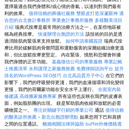
選擇最適合我們身體和/或心情的香氣，以達到對我們最有
利的效果。
值得信賴的葬儀社服務
雙眼皮打造深邃眼神
適
合您的台北會計事務所
專業會計事務所服務
多樣醫美項目
介紹
瑞典式按摩是最常用的治療方法之一，在某些地區被
稱為經典按摩。
快速辦理台胞證的方法
該技術的目的是透
過消除肌肉緊張來支持放鬆。
如何申請泰國簽證
瑞典式按
摩比用於緩解肌肉骨骼問題和運動傷害的深層組織治療更溫
和，但比放鬆按摩更堅定。 內在緊張、憤怒和恐懼會幹擾
我們身體的正常功能。
嘉義徵信公司的專業服務
專業記帳
士推薦清單
永和護理之家服務推薦
免費律師諮詢平台
提升
排名的WordPress SEO技巧
台北高品質月子中心
在它們的
影響下，我們的呼吸變得更淺，我們的血液循環和消化變得
更慢，我們的荷爾蒙功能在安全水平上運行。
全面室內裝
修建議
高雄搬家服務專家
所有這些也反映在我們的皮膚表
面，例如脂肪團的出現。 鎂是幫助肌肉收縮和放鬆的必需
礦物質之一。
專注於關鍵字行銷的專業公司
通話
值得信賴
的醫美診所推薦
-
新北台胞證辦理點
如果您用下巴和肩膀
之間的位置通話。
離婚相關法律與協助
buffet外燴價格透