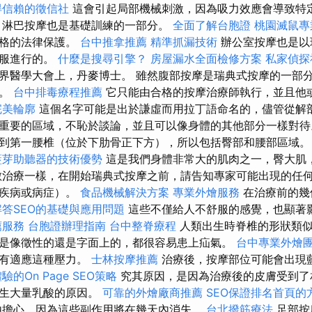
得信賴的徵信社
這會引起局部機械刺激，因為吸力效應會導致特
，淋巴按摩也是基礎訓練的一部分。
全面了解台胞證
桃園滅鼠專
嚴格的法律保護。
台中推拿推薦
精準抓漏技術
辦公室按摩也是以
衣服進行的。
什麼是搜尋引擎？
房屋漏水全面檢修方案
私家偵探
界醫學大會上，丹麥博士。 雖然腹部按摩是瑞典式按摩的一部
行。
台中排毒療程推薦
它只能由合格的按摩治療師執行，並且他
完美輪廓
這個名字可能是出於謙虛而用拉丁語命名的，儘管從解
重要的區域，不恥於談論，並且可以像身體的其他部分一樣對
到第一腰椎（位於下肋骨正下方），所以包括臀部和腰部區域
藍芽助聽器的技術優勢
這是我們身體非常大的肌肉之一，臀大肌
數治療一樣，在開始瑞典式按摩之前，請告知專家可能出現的任
炎疾病或病症）。
食品機械解決方案
專業外燴服務
在治療前的幾
解答SEO的基礎與應用問題
這些不僅給人不舒服的感覺，也顯著
薦服務
台胞證辦理指南
台中整脊療程
人類出生時脊椎的形狀類似
是像徵性的還是字面上的，都很容易患上疝氣。
台中專業外燴
沒有適應這種壓力。
士林按摩推薦
治療後，按摩部位可能會出現
的On Page SEO策略
究其原因，是因為治療後的皮膚受到了
產生大量乳酸的原因。
可靠的外燴廠商推薦
SEO保證排名首頁的
由擔心，因為這些副作用將在幾天內消失。
台北撥筋療法
足部按