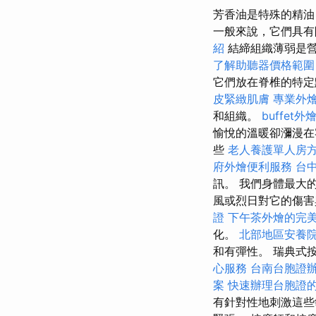
芳香油是特殊的精油
一般來說，它們具
紹
結締組織薄弱是營
了解助聽器價格範圍
它們放在脊椎的特
皮緊緻肌膚
專業外
和組織。
buffet
愉悅的溫暖卻瀰漫在
些
老人養護單人房
府外燴便利服務
台
訊。 我們身體最大
風或烈日對它的傷害
證
下午茶外燴的完
化。
北部地區安養
和有彈性。 瑞典式
心服務
台南台胞證
案
快速辦理台胞證
有針對性地刺激這