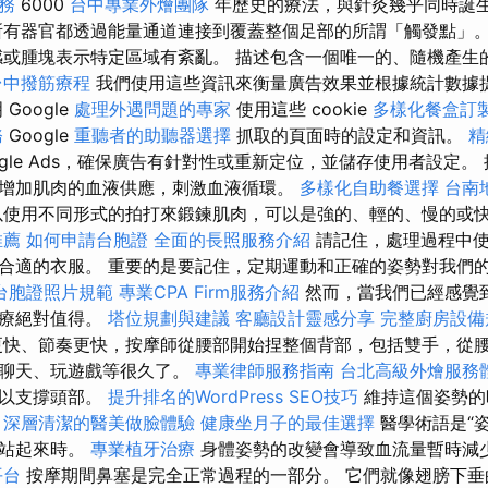
務
6000
台中專業外燴團隊
年歷史的療法，與針灸幾乎同時誕
所有器官都透過能量通道連接到覆蓋整個足部的所謂「觸發點」
或腫塊表示特定區域有紊亂。 描述包含一個唯一的、隨機產生
台中撥筋療程
我們使用這些資訊來衡量廣告效果並根據統計數據
Google
處理外遇問題的專家
使用這些 cookie
多樣化餐盒訂
務
Google
重聽者的助聽器選擇
抓取的頁面時的設定和資訊。
精
gle Ads，確保廣告有針對性或重新定位，並儲存使用者設定。
增加肌肉的血液供應，刺激血液循環。
多樣化自助餐選擇
台南
以使用不同形式的拍打來鍛鍊肌肉，可以是強的、輕的、慢的或
推薦
如何申請台胞證
全面的長照服務介紹
請記住，處理過程中使
合適的衣服。 重要的是要記住，定期運動和正確的姿勢對我們
台胞證照片規範
專業CPA Firm服務介紹
然而，當我們已經感覺
治療絕對值得。
塔位規劃與建議
客廳設計靈感分享
完整廚房設備
快、節奏更快，按摩師從腰部開始捏整個背部，包括雙手，從腰
、聊天、玩遊戲等很久了。
專業律師服務指南
台北高級外燴服務
緊以支撐頭部。
提升排名的WordPress SEO技巧
維持這個姿勢的
。
深層清潔的醫美做臉體驗
健康坐月子的最佳選擇
醫學術語是“
後站起來時。
專業植牙治療
身體姿勢的改變會導致血流量暫時減
平台
按摩期間鼻塞是完全正常過程的一部分。 它們就像翅膀下垂