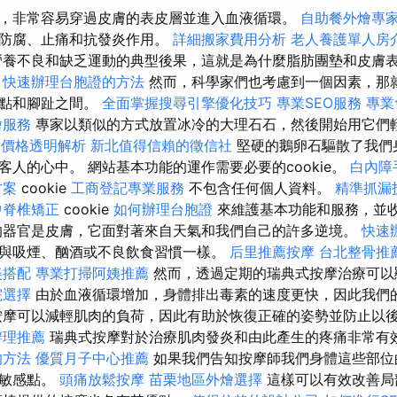
，非常容易穿過皮膚的表皮層並進入血液循環。
自助餐外燴專
有防腐、止痛和抗發炎作用。
詳細搬家費用分析
老人養護單人房
養不良和缺乏運動的典型後果，這就是為什麼脂肪團墊和皮膚
快速辦理台胞證的方法
然而，科學家們也考慮到一個因素，那就
定點和腳趾之間。
全面掌握搜尋引擎優化技巧
專業SEO服務
專業
燴服務
專家以類似的方式放置冰冷的大理石石，然後開始用它們
外燴價格透明解析
新北值得信賴的徵信社
堅硬的鵝卵石驅散了我們
客人的心中。 網站基本功能的運作需要必要的cookie。
白內障
方案
cookie
工商登記專業服務
不包含任何個人資料。
精準抓漏
中脊椎矯正
cookie
如何辦理台胞證
來維護基本功能和服務，並
的器官是皮膚，它面對著來自天氣和我們自己的許多逆境。
快速
與吸煙、酗酒或不良飲食習慣一樣。
后里推薦按摩
台北整骨推
美搭配
專業打掃阿姨推薦
然而，透過定期的瑞典式按摩治療可以
院選擇
由於血液循環增加，身體排出毒素的速度更快，因此我們
按摩可以減輕肌肉的負荷，因此有助於恢復正確的姿勢並防止以
辦理推薦
瑞典式按摩對於治療肌肉發炎和由此產生的疼痛非常有
的方法
優質月子中心推薦
如果我們告知按摩師我們身體這些部位
些敏感點。
頭痛放鬆按摩
苗栗地區外燴選擇
這樣可以有效改善局