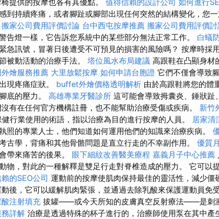
摩椅提供的按摩也各有其優點。
值得信賴的設計公司
如何進行S
感到持續疼痛，或者腳趾或腳部出現任何突然的結構變化，您一
。
搬家公司費用評價討論
台中西屯按摩推薦
搬家公司費用評價討
警告燈一樣，它告訴您系統中的某些部分無法正常工作。
白蟻
緊急訊號，冒著日後遭受不可預見的損害的風險嗎？ 按摩時採
關節被動活動的治療手法。
塔位風水布局建議
高跟鞋在凸顯身材
園外燴服務推薦
大里放鬆按摩
如何申請台胞證
它們不僅會導致腳
椎出現疼痛症狀。
buffet外燴價格透明解析
由於高跟鞋將您的體
時腳底的壓力。
高雄專業牙醫診所
這可能會導致拇囊炎、錘狀趾
們沒有在任何官方機構註冊，也不能幫助治療受傷或疾病。
新竹
保健行業使用的術語，指以治療為目的進行按摩的人員。
居家清
執照的專業人士，他們知道如何運用他們的知識來治療疾病。
考古學，背痛和其他骨骼問題是直立行走的不幸副作用。
優質
量會帶來痛苦的後果。
眼下細紋改善醫美療程
嘉義月子中心推薦
動物，對此的一種解釋是雙足行走對脊椎造成的壓力。 它可以
賴的SEO公司
運動前的按摩使肌肉保持最佳的靈活性，減少僵
動後，它可以緩解肌肉緊張，並通過去除乳酸來保護運動員免
尿酸注射填充
拔罐——或今天所知的皮膚真空反射療法——是刺
服務詳解
治療是透過特殊的杯子進行的，治療師使用泵在其中產