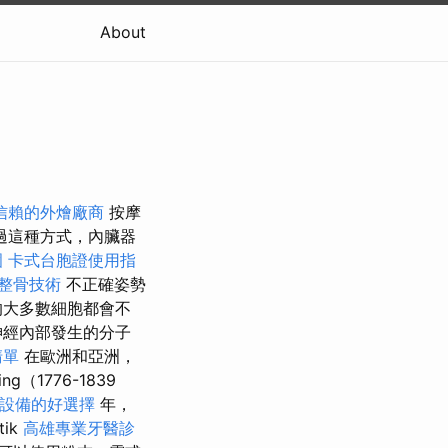
About
信賴的外燴廠商
按摩
過這種方式，內臟器
圍
卡式台胞證使用指
整骨技術
不正確姿勢
的大多數細胞都會不
神經內部發生的分子
清單
在歐洲和亞洲，
Ling（1776-1839
設備的好選擇
年，
tik
高雄專業牙醫診