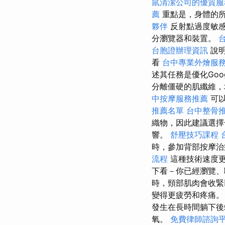
鼠清潔公司的優質服
薦
重點是，身體的
夥伴
反射點過度敏感
分瀏覽器和裝置。
台胞證辦理資訊
說明 
看
台中專業外燴服
述其任務是優化Goo
分離僵硬的肌纖維，
中按摩服務推薦
可
推薦名單
台中整骨
織物，因此建議選擇
響。
舒壓技巧課程
時，參加背部按摩
流程
這種技術速度更
下看－你已經瀏覽
時，頸部肌肉會收
變得更疲勞和疼痛
發生在長時間躺下
氧。
免費律師諮詢