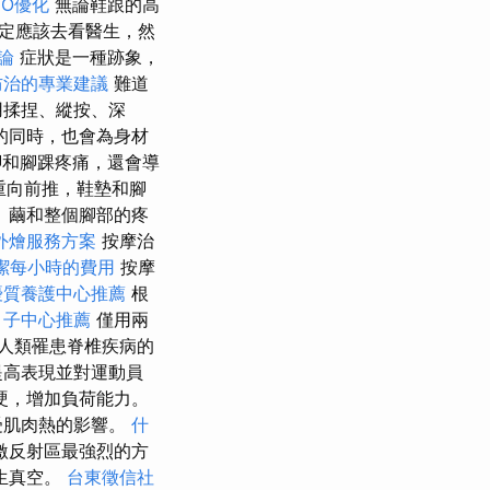
EO優化
無論鞋跟的高
定應該去看醫生，然
論
症狀是一種跡象，
防治的專業建議
難道
用揉捏、縱按、深
的同時，也會為身材
和腳踝疼痛，還會導
重向前推，鞋墊和腳
、繭和整個腳部的疼
外燴服務方案
按摩治
潔每小時的費用
按摩
優質養護中心推薦
根
月子中心推薦
僅用兩
人類罹患脊椎疾病的
提高表現並對運動員
硬，增加負荷能力。
受肌肉熱的影響。
什
激反射區最強烈的方
生真空。
台東徵信社