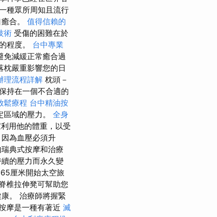
一種眾所周知且流行
口癒合。
值得信賴的
技術
受傷的困難在於
傷的程度。
台中專業
避免減緩正常癒合過
落枕嚴重影響您的日
辦理流程詳解
枕頭－
保持在一個不合適的
放鬆療程
台中精油按
定區域的壓力。
全身
利用他的體重，以受
，因為血壓必須升
的瑞典式按摩和治療
持續的壓力而永久變
65厘米開始太空旅
力脊椎拉伸凳可幫助您
康。 治療師將握緊
按摩是一種有著近
滅