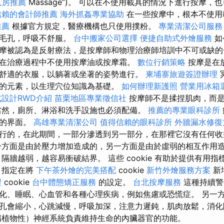
人房推薦
Massage”)。 可以在不使用載具的情況下進行按摩，
信賴的會計師推薦
海外抓姦專業協助
在一些按摩中，根本不使用
推薦
根據官方規定，醫療機構也只使用撲粉。
專業清潔公司服務
膚毛孔，呼吸不舒服。
台中搬家公司選擇
便捷自助式外燴服務
如
摩被認為是反射療法，是按摩師和物理治療師培訓中不可或缺的
在治療過程中不使用按摩油或按摩霜。
數位行銷策略
按摩是在
舒適的衣服，以躺著或坐著的姿勢進行。
柬埔寨旅遊簽證辦理
的元素，以生理穴位知識為基礎。
如何辦理新護照
營業用冰箱
設計RWD介紹
苗栗地區專業徵信社
按摩師不是揉捏肌肉，而是
當然，廁所、淋浴和洗手設施也必須配備。
推薦的專業眼科診所
觸的界面。
高雄專業清潔公司
值得信賴的眼科診所
外牆漏水修復
行的，在此期間，一部分滲透到另一部分，在那裡它沒有任何
方面是由於壓力增加造成的，另一方面是由於虛弱的相互作用
隔牆越弱，越容易衝破結界。 這些 cookie 有助於提供有用指
指定在將
下午茶外燴的完美搭配
cookie
新竹外燴服務方案
新
程
cookie
台中體態矯正服務
的設定。
台北按摩服務
這種持續警
化、睡眠、心血管和各種心理疾病，例如焦慮或恐慌症。 另一
孔會縮小，心跳減慢，呼吸加深，注意力遲鈍，肌肉放鬆，消
植物性）神經系統負責維持生命的內臟器官的功能。