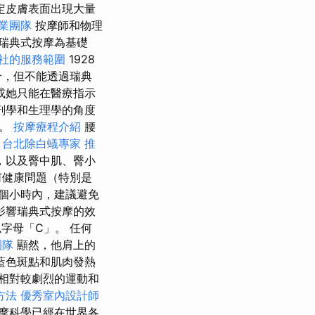
定皮膚表面出現大量
業團隊
按摩師和物理
瑞典式按摩為基礎
社的服務範圍
1928
分，但不能透過瑞典
或她只能在醫療指示
剖學和生理學的角度
待。
按摩療程介紹
腰
。
台北除白蟻專家
推
，以及臀中肌、臀小
何健康問題（特別是
個小時內，建議避免
影響瑞典式按摩的效
字母「C」。 任何
團隊
顯然，他肩上的
藍色斑點和肌肉發熱
相對較劇烈的運動和
方法
優秀室內設計師
摩科學已經在世界各