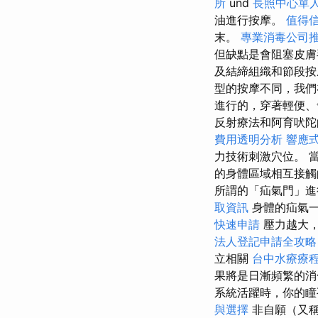
所
und
長照中心單
油進行按摩。
值得
末。
專業消毒公司
但缺點是會阻塞皮
及結締組織和節段按
型的按摩不同，我們
進行的，穿著輕便、
反射療法和阿育吠陀
費用透明分析
響應式
力技術刺激穴位。 
的身體區域相互接
所謂的「疝氣門」進
取資訊
身體的疝氣一
快速申請
壓力越大，
法人登記申請全攻略
立相關
台中水療療
果將是日漸頻繁的消
系統活躍時，你的瞳
與選擇
非自願（又稱