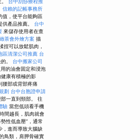
生。
台中刮痧療程推
。
信賴的記帳事務所
的值，使平台能夠區
提供產品推薦。
台中
製
來儲存使用者在查
緻茶會外燴方案
描
 揉捏可以放鬆肌肉，
地區清潔公司推薦
台
快的。
台中搬家公司
用的油會固定和浸泡
的健康有積極的影
到腰部或背部疼痛
規劃
台中台胞證申請
部一直到頸部。 往
體驗
當您低頭看手機
時間越長，肌肉就會
姿勢性低血壓”，通常
少，進而導致大腦缺
的鳥類，肩胛骨確實