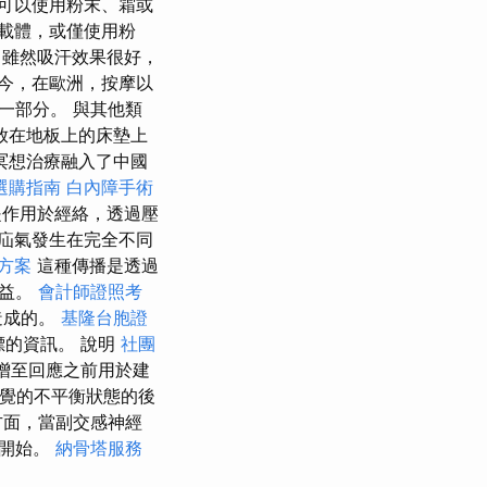
也可以使用粉末、霜或
載體，或僅使用粉
雖然吸汗效果很好，
今，在歐洲，按摩以
一部分。 與其他類
放在地板上的床墊上
冥想治療融入了中國
選購指南
白內障手術
作用於經絡，透過壓
疝氣發生在完全不同
方案
這種傳播是透過
收益。
會計師證照考
造成的。
基隆台胞證
標的資訊。 說明
社團
增至回應之前用於建
覺的不平衡狀態的後
方面，當副交感神經
化開始。
納骨塔服務