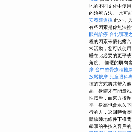
地的不同文化中使用
的治療方法。 水可
安養院選擇
此外，與
有些因素是你無法控
眼科診療
台北護理
程的因素來優化癒
常活動，您可以使用
睡在比必要的更平或
角度。 僵硬的肌肉
摩
台中整骨療程推
放鬆按摩
兒童眼科
控的方式將其帶入他
高，身體才有能量站
性按摩，而東方按摩
平，身高也會永久下
行的人，返回時會長
體驗陸地條件下椎間
拳頭的手按入客戶