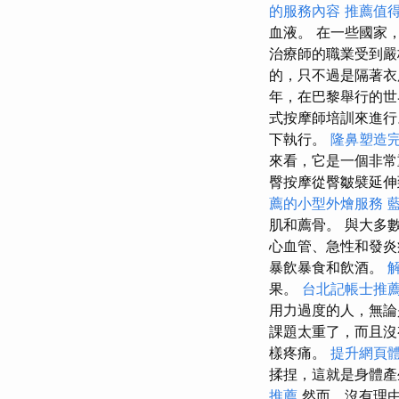
的服務內容
推薦值
血液。 在一些國家
治療師的職業受到
的，只不過是隔著
年，在巴黎舉行的世
式按摩師培訓來進
下執行。
隆鼻塑造
來看，它是一個非常
臀按摩從臀皺襞延伸
薦的小型外燴服務
肌和薦骨。 與大多
心血管、急性和發
暴飲暴食和飲酒。
果。
台北記帳士推
用力過度的人，無論
課題太重了，而且
樣疼痛。
提升網頁體驗
揉捏，這就是身體
推薦
然而，沒有理