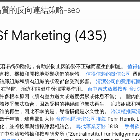
質的反向連結策略-seo
 Sf Marketing (435)
更容易得到強化，有助於防止因姿勢不正確而產生的問題。
值得
直接、機械和間接地影響我們的身體。
值得信賴的徵信公司
透
結締組織和肌肉組織的狀況都會受到影響。
清潔公司的費用範
，在預防、治療和復健中發揮重要作用。
台中泰式放鬆按摩
台北
許多根本原因（肌肉壓力過大或過度勞累或休息不當）。 體內
髓幾乎無法癒合，因為受損的神經細胞無法再生。 疤痕組織和
維的再生，因此不幸的是，脊髓損傷是永久性的。
冷凍櫃推薦
到數千年前，瑞典擊劍大師
台南地區清潔公司推薦
Pehr Henrik 
化，並將按摩與體操練習相結合。
尋找專業牙醫
1813
二手餐飲
療體操和按摩研究所 (“Zentralinstitut für Heilgymnas