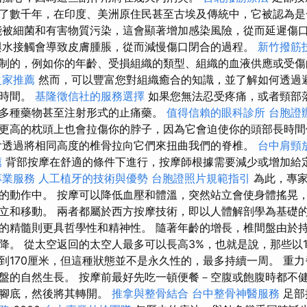
了數千年，在印度、美洲原住民甚至古埃及傳統中，它被認為是
能被細菌和有害物質污染，這會顯著增加感染風險，從而延遲傷
水接觸會導致皮膚腫脹，從而減慢傷口閉合的過程。
新竹撥筋
制的，例如你的年齡、受損組織的類型、組織的血液供應或受
之家推薦
然而，可以豐富您對組織癒合的知識，並了解如何透過
合時間。
基隆徵信社的服務選擇
如果您無法忍受疼痛，或者頸部
多種藥物甚至注射形式的止痛藥。
值得信賴的眼科診所
台胞證
更高的枕頭上也會拉傷你的脖子，因為它會迫使你的頭部長時間
會透過將相同高度的椎骨拉向它們來扭曲我們的脊椎。
台中肩頸
薦
背部按摩在舒適的條件下進行，按摩師根據需要減少或增加給
專業服務
人工植牙的技術與優勢
台胞證照片規範指引
為此，專家
的動作中。 按摩可以降低血壓和體溫，突然站立會使身體搖晃
立和移動。 兩者都屬於西方按摩技術，即以人體解剖學為基礎
的精髓則更具哲學性和精神性。 隨著年齡的增長，椎間盤由於
降。 從太空返回的太空人最多可以長高3%，也就是說，那些以1
到170厘米，但這種狀態並不是永久性的，最多持續一周。 重
盤的自然生長。 按摩前最好先吃一頓便餐－空腹或飽腹時都不健
的腳底，然後將其轉開。
推拿與整骨結合
台中整骨神醫服務
足部