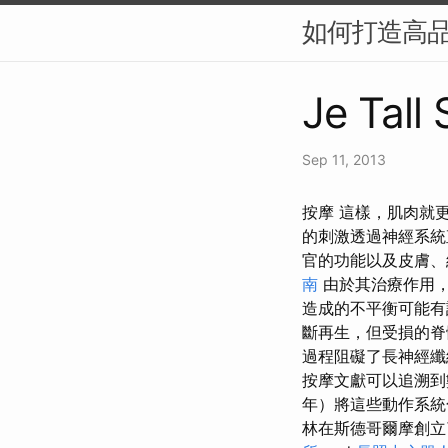
如何打造高品
Je Tall
Sep 11, 2013
按摩 這樣，肌肉就
的刺激透過神經系統
官的功能以及皮膚、
南
由於其治療作用
造成的不平衡可能有
斷再生，但受損的脊
過程阻礙了長神經纖
按摩文獻可以追溯
年）將這些動作系統
林在斯德哥爾摩創立了中央治