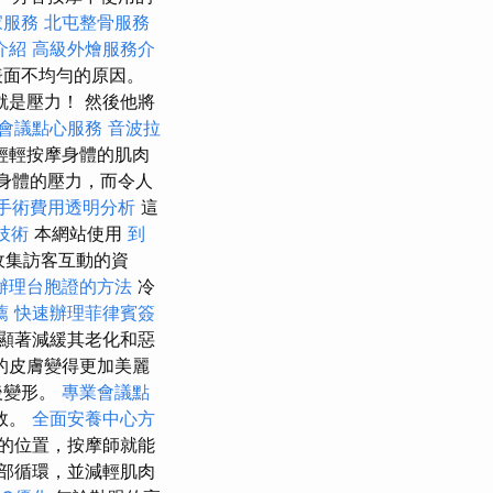
家服務
北屯整骨服務
介紹
高級外燴服務介
表面不均勻的原因。
是壓力！ 然後他將
會議點心服務
音波拉
輕輕按摩身體的肌肉
身體的壓力，而令人
手術費用透明分析
這
技術
本網站使用
到
收集訪客互動的資
辦理台胞證的方法
冷
薦
快速辦理菲律賓簽
顯著減緩其老化和惡
的皮膚變得更加美麗
後變形。
專業會議點
效。
全面安養中心方
的位置，按摩師就能
部循環，並減輕肌肉