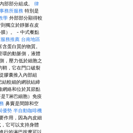
的內部部分組成。
律
事務所服務
特別是
教學
外部部分顯得較
管則獨立於靜脈在皮
）。 - 中式餐點
摩服務推薦
台南地區
富含蛋白質的物質。
管環的動脈側，液體
側，壓力低於細胞之
的鞘，它在門口破裂
從膠囊推入內部組
巴結較細的網狀結締
維網絡和位於其節點
要是T淋巴細胞）免疫
務
鼻竇是間隙和空
與優勢
半自動咖啡機
要作用，因為內皮細
式，它可以支持身體
進行的淋巴按摩可以