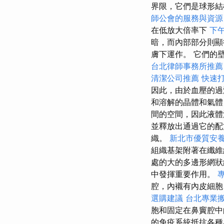
界限，它們是球形結
師公會的服務與資源
在低放大倍率下
下
暗，而內部部分則顯
膚下運作。 它們的
台北律師事務所推薦
清潔公司推薦
快速
因此，由於血壓的過
和溶解的晶體和氣體
間的空間，因此液
並釋放出通過它的
織。
新北市優質安
組織基架附著在纖
處的大的多邊形網狀
中發揮重要作用。
腔，內襯有內皮細
選購建議
台北專業
胞和固定在鼻竇腔中
的免疫系統抵抗各