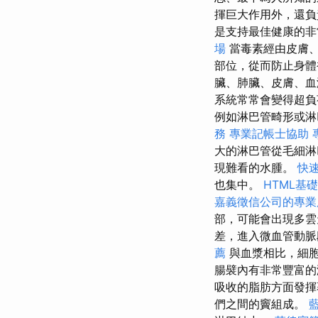
揮巨大作用外，還
是支持最佳健康的
場
當毒素經由皮膚、
部位，從而防止身
臟、肺臟、皮膚、
系統常常會變得超負
例如淋巴管畸形或淋
務
專業記帳士協助
大的淋巴管從毛細淋
現難看的水腫。
快
也集中。
HTML基
嘉義徵信公司的專業
部，可能會出現多雲
差，進入微血管動脈
薦
與血漿相比，細
腸襞內有非常豐富
吸收的脂肪方面發揮
們之間的竇組成。