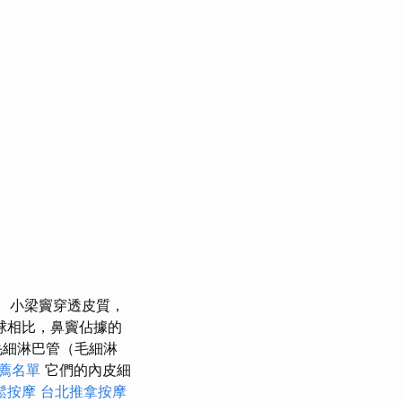
小梁竇穿透皮質，
球相比，鼻竇佔據的
毛細淋巴管（毛細淋
薦名單
它們的內皮細
鬆按摩
台北推拿按摩