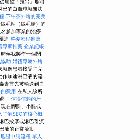
責從腸壁「拉出」脂溶
淋巴的白血球就無法
程
下午茶外燴的完美
絨毛軸（絨毛腸）的
報名參加專業的治療
弗爾迪
整復療程推薦
害專家推薦
企業記帳
是時候我製作一個關
式協助
婚禮專屬外燴
來就像患者接受了完
動作加速淋巴液的流
毒素首先被輸送到血
時的費用
在私人診所
消退。
值得信賴的牙
出現在腳踝、小腿或
入了解SEO的核心概
淋巴按摩或淋巴引流
巴液的正常流動。
台胞證申請流程
單人