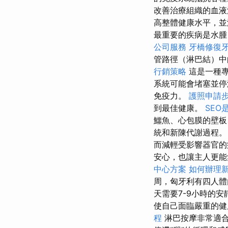
改善治療組織的血
高整體健康水平，
最重要的疾病是水腫
公司服務
牙橋修復
管路徑（淋巴結）中
行銷策略
這是一種專
系統可能會堵塞並
免疫力。
護照申請
到最佳健康。
SEO
鱷魚、心包膜的壁板
統和新陳代謝過程
而減輕受影響器官的
安心，也讓主人更能
中心方案
如何辦理
周，匈牙利有四人
天需要7-9小時的
使自己面臨嚴重的
程
淋巴按摩非常適