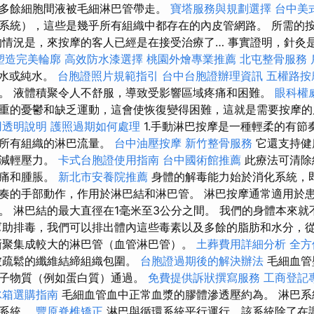
多餘細胞間液被毛細淋巴管帶走。
寶塔服務與規劃選擇
台中美
系統），這些是幾乎所有組織中都存在的內皮管網路。 所需的
的情況是，來按摩的客人已經是在接受治療了… 事實證明，針灸
塑造完美輪廓
高效防水漆選擇
桃園外燴專業推薦
北屯整骨服務
濾水或純水。
台胞證照片規範指引
台中台胞證辦理資訊
五權路按
。 液體積聚令人不舒服，導致受影響區域疼痛和困難。
眼科權
重的憂鬱和缺乏運動，這會使恢復變得困難，這就是需要按摩
用透明說明
護照過期如何處理
1.手動淋巴按摩是一種輕柔的有節
體所有組織的淋巴流量。
台中油壓按摩
新竹整骨服務
它還支持健
而減輕壓力。
卡式台胞證使用指南
台中國術館推薦
此療法可清除
疼痛和腫脹。
新北市安養院推薦
身體的解毒能力始於消化系統，即
奏的手部動作，作用於淋巴結和淋巴管。 淋巴按摩通常適用於
。 淋巴結的最大直徑在1毫米至3公分之間。 我們的身體本來就
幫助排毒，我們可以排出體內這些毒素以及多餘的脂肪和水分，
漸聚集成較大的淋巴管（血管淋巴管）。
土葬費用詳細分析
全方
被疏鬆的纖維結締組織包圍。
台胞證過期後的解決辦法
毛細血管
分子物質（例如蛋白質）通過。
免費提供訴狀撰寫服務
工商登記
冰箱選購指南
毛細血管血中正常血漿的膠體滲透壓約為。 淋巴系
的系統。
豐原脊椎矯正
淋巴與循環系統平行運行，該系統除了在