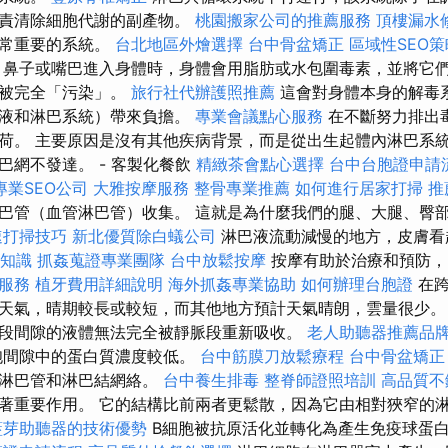
負責清除細胞代謝的副產物。
桃園搬家公司的推薦服務
頂樓漏水
非常重要的系統。
台北地區外燴選擇
台中骨盆矯正
區域性SEO
鼻子或嘴巴進入身體時，身體會用脂肪或水包圍毒素，並將它
體被完全「污染」。
旅行社代辦護照推薦
這會對身體本身的解毒
血液和淋巴系統）帶來負擔。
專業會議點心服務
在不斷努力排出
荷。 主要原因是沒有其他疾病背景，而是從出生起體內淋巴系統
巴網不發達。 - 客製化餐飲
精緻茶會點心選擇
台中台胞證申請
專業SEO公司
大雅按摩服務
整骨專業推薦
如何進行居家打掃
推
巴管（血管淋巴管）收集。 這就是為什麼我們的腿、大腿、臀
速打掃技巧
新北優質除白蟻公司
淋巴液流動減慢的地方，皮膚看
礎知識
抓姦蒐證專業團隊
台中放鬆按摩
按摩有助於治療和預防，
服務
植牙費用詳細說明
海外抓姦專業協助
如何辦理台胞證
在跨
天氣，晴期較長或較短，而其他地方預計天氣晴朗，雲量很少。
段間隙的液體無法完全被靜脈段重新吸收。
老人助聽器推薦品
胞間隙中的蛋白質濃度較低。
台中筋膜刀放鬆療程
台中骨盆矯
的淋巴管和淋巴結網絡。
台中養生排毒
整脊師證照培訓
高品質不
著重要作用。 它的結構比前兩者更鬆散，因為它由相對狹窄的
藍芽助聽器的技術優勢
B細胞被抗原活化並轉化為產生免疫球蛋