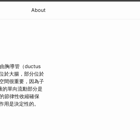
About
經由胸導管（ductus
位於大腸，部分位於
空間很重要，因為子
液的單向流動部分是
的節律性收縮確保
作用是決定性的。