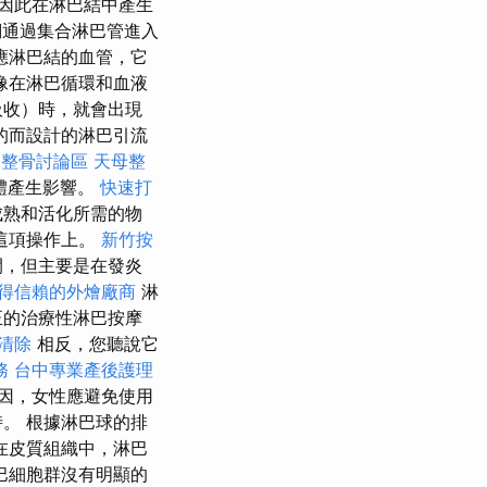
因此在淋巴結中產生
通過集合淋巴管進入
應淋巴結的血管，它
像在淋巴循環和血液
吸收）時，就會出現
的而設計的淋巴引流
中整骨討論區
天母整
體產生影響。
快速打
成熟和活化所需的物
這項操作上。
新竹按
間，但主要是在發炎
得信賴的外燴廠商
淋
正的治療性淋巴按摩
清除
相反，您聽說它
務
台中專業產後護理
因，女性應避免使用
。 根據淋巴球的排
在皮質組織中，淋巴
巴細胞群沒有明顯的