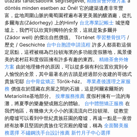
utazási tanácsadóink segítségével,
精緻茶會外燴方案
a
döntés minden esetben az Öné! 它的建築遺產非常豐
富，盆地周圍山脈的葡萄園裡遍布著更美麗的釀酒廠，從扎
多爾海吉(Zádorhegy) 上的Himfy
台北專業記帳士
城堡廢
墟上，我們可以欣賞到獨特的全景，這就是紮多爾井
(Zádor well) 的傑出自然價值。 Történet
學習整骨技巧
/
歷史 / Geschichte
台中台胞證申請流程
許多人都喜歡這個
定居點，這裡被稱為巴拉頓海濱的多功能度假勝地，風景優
美的老村莊和度假區擁有許多有趣的東西。
精緻茶會外燴
方案
由於地理條件的原因，可以從多個有利位置欣賞到令
人愉悅的全景，其中最著名的古蹟是經過部分改建的哥德式
貴族宅邸
台中骨盆矯正
Török-ház。
專業產後護理之家服
務
價值在於隱藏在房屋之間的石牆，這是阿爾索爾斯的
Metariolite基地部分。
按摩服務推薦
度假村擁有一流的海
灘，將夏季的樂趣變成難忘的體驗。
台中體態矯正服務
在
我們地區，有幾條大大小小的溪流流向巴拉頓湖。 從教堂
的廢墟可以看到中世紀貴族莊園的廢墟，再遠一點是一座曾
經有故事且堅固的貴族住宅宮殿的廢墟，稱為
全面醫美服
務選擇
不鏽鋼洗手台設計推薦
新竹月子中心選擇