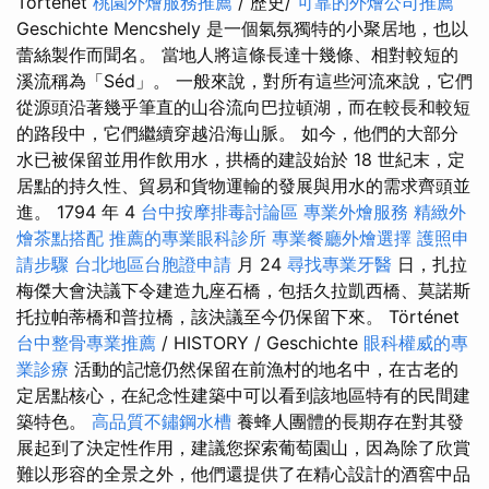
Történet
桃園外燴服務推薦
/ 歷史/
可靠的外燴公司推薦
Geschichte Mencshely 是一個氣氛獨特的小聚居地，也以
蕾絲製作而聞名。 當地人將這條長達十幾條、相對較短的
溪流稱為「Séd」。 一般來說，對所有這些河流來說，它們
從源頭沿著幾乎筆直的山谷流向巴拉頓湖，而在較長和較短
的路段中，它們繼續穿越沿海山脈。 如今，他們的大部分
水已被保留並用作飲用水，拱橋的建設始於 18 世紀末，定
居點的持久性、貿易和貨物運輸的發展與用水的需求齊頭並
進。 1794 年 4
台中按摩排毒討論區
專業外燴服務
精緻外
燴茶點搭配
推薦的專業眼科診所
專業餐廳外燴選擇
護照申
請步驟
台北地區台胞證申請
月 24
尋找專業牙醫
日，扎拉
梅傑大會決議下令建造九座石橋，包括久拉凱西橋、莫諾斯
托拉帕蒂橋和普拉橋，該決議至今仍保留下來。 Történet
台中整骨專業推薦
/ HISTORY / Geschichte
眼科權威的專
業診療
活動的記憶仍然保留在前漁村的地名中，在古老的
定居點核心，在紀念性建築中可以看到該地區特有的民間建
築特色。
高品質不鏽鋼水槽
養蜂人團體的長期存在對其發
展起到了決定性作用，建議您探索葡萄園山，因為除了欣賞
難以形容的全景之外，他們還提供了在精心設計的酒窖中品