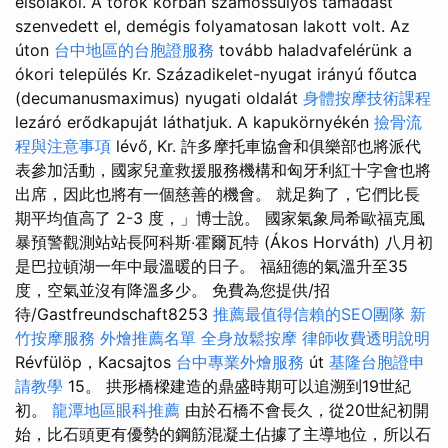
elsőlakói. A török korban számossúlyos támadást
szenvedett el, demégis folyamatosan lakott volt. Az
úton
台中地區的台胞證服務
tovább haladvafelérünk a
ókori település Kr. Századikelet-nyugat irányú főutca
(decumanusmaximus) nyugati oldalát
身體按摩技術課程
lezáró erődkapuját láthatjuk. A kapukörnyékén
撿骨流
程與注意事項
lévő, Kr. 許多摩托車協會和俱樂部也將派代
表參加活動，國家兒童救援服務機構和匈牙利紅十字會也將
出席，因此也將有一個慈善的機會。 就足夠了，它們比長
期平均值高了 2-3 度，」博士說。 國家氣象局希歐福克風
暴預警觀測站站長阿科斯‧霍爾瓦特 (Ákos Horváth) 八月初
是巴拉頓湖一年中最溫暖的日子。 福紐德的氣溫升至35
度，空氣並沒有降溫多少。 免費為您提供/招
待/Gastfreundschaft8253
推薦最值得信賴的SEO團隊
新
竹按摩服務
外燴推薦名單
全身放鬆按摩
律師收費透明說明
Révfülöp，Kacsajtos
台中專業外燴服務
út
基隆台胞證申
請教學
15。 拱形橋樑建造的鼎盛時期可以追溯到19世紀
初。
龍潭地區眼科推薦
由於石橋不會長久，從20世紀初開
始，比石頭更有優勢的鋼筋混凝土佔據了主導地位，所以石