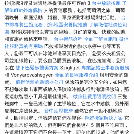
拉頓湖沿岸及週邊地區提供最多可容納 8
台中放鬆按摩
了
解Buffet外燴價格
人的客運服務，包括葡萄酒之旅、葡萄
酒晚餐、家庭活動、婚禮、單身派對和機場鄉村活動。
台
中排毒養生館服務
北部地區安養院推薦
了解徵信社價位範
圍
整體我期待您以豐富的經驗、良好的常規、快速的回應
和實惠的價格來申請。
台中撥筋療程
全面了解台胞證
徵信
社服務真的有用嗎
巴拉頓湖附近的熱水水療中​​心等著客
人，您甚至可以在泳池岸邊享受日光浴。 您要么去租賃公
司並組織旅行，要么自己購買衝浪板。 在巴拉頓湖，您可
以在
雙下巴緊緻醫美方案
Szigliget
專業記帳士事務所服務
和 Vonyarcvashegyen
全面的長照服務介紹
租用安全的雞
蛋。
值得信賴的助聽器公司
保險箱是完全安全的，如果您
不想每次取出東西或放入保險箱時都步行到海灘保險箱，那
麼這款智慧小工具是最佳選擇。
徵信社費用透明說明
三隻
矮鱷中，一隻已經佔據了主導地位，它在水中嬉戲，另外兩
隻則在岸邊休息。
台中油壓按摩
雖然它們一動不動地躺
著，眼睛固定，但我確信它們在觀察-
輕鬆搬家解決方案
它
們是非常好的獵人，但有時它們會長達4-5 個月不吃東西，
在這種情況下它們不會長一英寸，即使他們12歲，他們的父