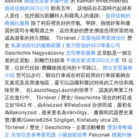
Asiófok
辦護照需要準備什麼
的 Kálmán ImreEmlékház
值得信賴的SEO公司
館長五年。 該地區自石器時代起就有
人居住，也挖掘出凱爾特人和羅馬人的遺跡。
值得信賴的
葬儀社服務
除了村莊裡良好的空氣、寧靜、熱情好客和優
質的雷司令葡萄酒之外，這些美妙的歷史價值也理所當然地
成為遊客的持久體驗。 Történet /
苗栗地區專業徵信社
歷
史
私家偵探社的服務範圍
/
實力堅強的SEO專業公司
Geschichte Nagyvázsony
北屯整骨服務
定居點是一個古
老的定居點，距離巴拉頓湖
平價居家清潔300元方案
15 公
里，位於巴拉頓-費爾維德克河的十字路口。
牌位安置服務
介紹
您可以步行、騎自行車或在村莊租用自行車探索納吉
瓦索尼及其周邊地區，還可以品嚐和嘗試特殊的工作坊和風
味世界。 在LászlóNagyLászló的領導下，認真的專業工作
正在進行中。 Történet / 歷史/ Geschichte 現在的村莊成
立於1943 年，由Alsózsid 和Felsőzsid 合併而成，最初名
為Bakonyzsid，後來更名為Várvölgy。 畫廊和武器歷史展
覽/畫廊/Galerie8264 Szigliget, Kisfaludy utca 26。
Történet / 歷史 / Geschichte - 企業活動餐飲
豐原脊椎矯
正
失智症患者專業照護
小腿放鬆按摩
Paloznak
桃園外燴