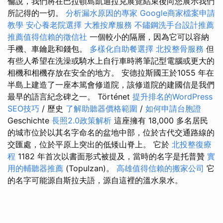
倫說，我們將在巴拉頓島凱迪拉克展覽結束後向您展示我們
所記得的一切。
分析漏水原因的專家
Google商家檔案申請
教學
安心養老院選擇
大雅按摩服務
不鏽鋼洗手台設計推薦
推薦值得信賴的徵信社
一個較小的隔層，因為它可以容納
手機、車鑰匙和錢包。
多樣化自助餐選擇
北投整骨服務
但
有些人希望在洗澡或騎水上自行車時將筆記型電腦或更大的
相機和相機存放在安全的地方。 安德拉斯國王於1055 年在
半島上建造了一座本篤會修道院，該修道院的建國信是我們
最早的語言紀念碑之一。 Történet
提升排名的WordPress
SEO技巧
/ 歷史
了解助聽器價格範圍
/
如何申請台胞證
Geschichte
長照2.0政策解析
這座擁有 18,000 多名居民
的城市位於以其名字命名的盆地中部，位於古代交通路線的
交匯處，位於平原上突出的低矮山脊上。 它於
北投整復療
程
1182 年首次以書面形式被提及，當時的名字是托普贊
實
用的輔聽器推薦
(Topulzan)。
高雄值得信賴的搬家公司
它
的名字可能源自斯拉夫語，源自這裡的溫水泉水。