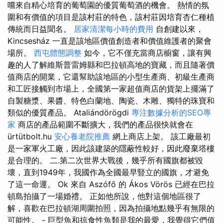
嚐來自精心培育的葡萄園的優質葡萄酒的機會。 熱情的氛
圍和有價值的項目是該村莊的特色，該村莊因培育杏仁種植
傳統而日益聞名。
居家清潔每小時的費用
自創建以來，
Kincsesház 一直是該地區價值創造者和價值維護者的聚會
場所。
西屯體態調整
如今，它不僅充當商店櫥窗，讓有興
趣的人了解維斯普雷姆縣和巴拉頓高地的寶藏，而且隨著價
值商店的開業，它還幫助該地區的小型生產商、初級生產商
和工匠接觸到市場上，全國第一家超值商店的貨架上擺滿了
自製糖漿、果醬、特色白蘭地、陶瓷、木雕、獨特的珠寶和
類似的優質產品。 Ataliándörögdi
專注數據分析的SEO專
家
商店的產品範圍不斷擴大，我們的產品很快就會在
ürtütbolt.hu
安心養老院推薦
網上商店上架。 該工廠最初
是一家軍火工廠，因此該建築的隱蔽性較好，因此廢棄塔樓
是合理的。 二.第二次世界大戰後，幾乎所有國旗都被毀
壞，直到1949年，我國作為全國最早豎立的國旗，才避免
了這一命運。 Ok 來自 Aszófő 的 Ákos Vörös 已經在巴拉
頓島拍攝了一場婚禮。 正如他所說，他對這個地區很了
解，喜歡在巴拉頓湖周圍拍照，因為拍攝地點幾乎有無限的
可能性。 - 巨型魚和掠食性魚類是我的最愛，我覺得它們值