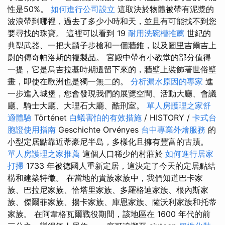
性是50%。
如何進行公司設立
這取決於物體被帶有泥漿的
波浪帶到哪裡，過去了多少小時和天，並且有可能找不到您
要尋找的珠寶。 這裡可以看到 19
耐用洗碗槽推薦
世紀的
典型武器、一把大鬍子步槍和一個牆錐，以及圖里吉爾吉上
尉的傳奇帕洛斯的複製品。 宮殿中帶有小教堂的部分值得
一提，它是烏吉拉基時期遺留下來的，牆壁上裝飾著世俗壁
畫，即使在歐洲也是獨一無二的。
分析漏水原因的專家
進
一步進入城堡，您會發現我們的展覽空間、活動大廳、會議
廳、騎士大廳、大理石大廳、酷刑室。
單人房護理之家舒
適體驗
Történet
白蟻害怕的有效措施
/ HISTORY /
卡式台
胞證使用指南
Geschichte Orvényes
台中專業外燴服務
的
小型定居點靠近蒂豪尼半島，多樣化且擁有豐富的古蹟。
單人房護理之家推薦
這個人口稀少的村莊於
如何進行居家
打掃
1733 年被德國人重新定居，這決定了今天的定居點結
構和建築特徵。 在當地的貴族家族中，我們知道巴卡家
族、巴拉尼家族、恰塔里家族、多羅格迪家族、根內斯家
族、傑爾菲家族、揚卡家族、庫恩家族、薩沃利家族和托蒂
家族。 在阿韋格瓦爾戰役期間，該地區在 1600 年代的前