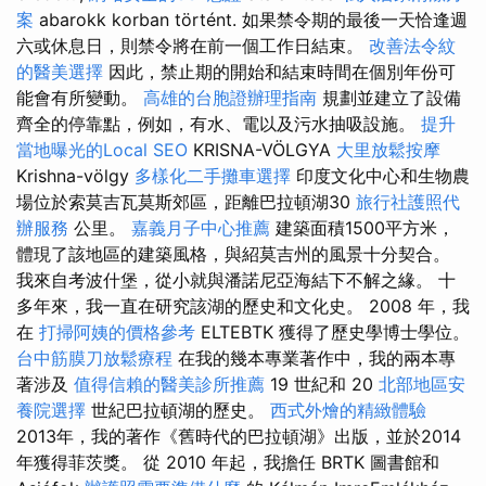
案
abarokk korban történt. 如果禁令期的最後一天恰逢週
六或休息日，則禁令將在前一個工作日結束。
改善法令紋
的醫美選擇
因此，禁止期的開始和結束時間在個別年份可
能會有所變動。
高雄的台胞證辦理指南
規劃並建立了設備
齊全的停靠點，例如，有水、電以及污水抽吸設施。
提升
當地曝光的Local SEO
KRISNA-VÖLGYA
大里放鬆按摩
Krishna-völgy
多樣化二手攤車選擇
印度文化中心和生物農
場位於索莫吉瓦莫斯郊區，距離巴拉頓湖30
旅行社護照代
辦服務
公里。
嘉義月子中心推薦
建築面積1500平方米，
體現了該地區的建築風格，與紹莫吉州的風景十分契合。
我來自考波什堡，從小就與潘諾尼亞海結下不解之緣。 十
多年來，我一直在研究該湖的歷史和文化史。 2008 年，我
在
打掃阿姨的價格參考
ELTEBTK 獲得了歷史學博士學位。
台中筋膜刀放鬆療程
在我的幾本專業著作中，我的兩本專
著涉及
值得信賴的醫美診所推薦
19 世紀和 20
北部地區安
養院選擇
世紀巴拉頓湖的歷史。
西式外燴的精緻體驗
2013年，我的著作《舊時代的巴拉頓湖》出版，並於2014
年獲得菲茨獎。 從 2010 年起，我擔任 BRTK 圖書館和