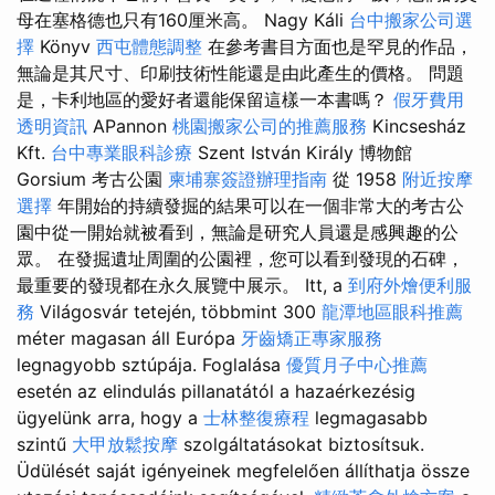
母在塞格德也只有160厘米高。 Nagy Káli
台中搬家公司選
擇
Könyv
西屯體態調整
在參考書目方面也是罕見的作品，
無論是其尺寸、印刷技術性能還是由此產生的價格。 問題
是，卡利地區的愛好者還能保留這樣一本書嗎？
假牙費用
透明資訊
APannon
桃園搬家公司的推薦服務
Kincsesház
Kft.
台中專業眼科診療
Szent István Király 博物館
Gorsium 考古公園
柬埔寨簽證辦理指南
從 1958
附近按摩
選擇
年開始的持續發掘的結果可以在一個非常大的考古公
園中從一開始就被看到，無論是研究人員還是感興趣的公
眾。 在發掘遺址周圍的公園裡，您可以看到發現的石碑，
最重要的發現都在永久展覽中展示。 Itt, a
到府外燴便利服
務
Világosvár tetején, többmint 300
龍潭地區眼科推薦
méter magasan áll Európa
牙齒矯正專家服務
legnagyobb sztúpája. Foglalása
優質月子中心推薦
esetén az elindulás pillanatától a hazaérkezésig
ügyelünk arra, hogy a
士林整復療程
legmagasabb
szintű
大甲放鬆按摩
szolgáltatásokat biztosítsuk.
Üdülését saját igényeinek megfelelően állíthatja össze