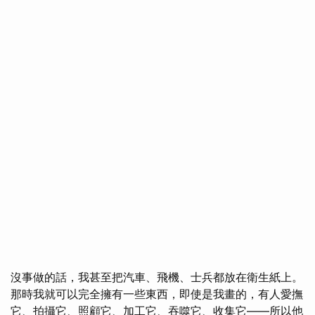
沒事做的話，我甚至把汽車、飛機、士兵都放在衛生紙上。
那時我就可以完全擁有一些東西，即使是我畫的，有人愛撫
它、拍攝它、照顧它、加工它、吞噬它、收集它——所以他