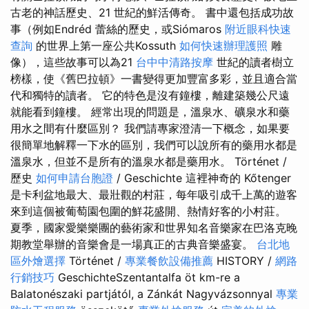
古老的神話歷史、21 世紀的鮮活傳奇。 書中還包括成功故
事（例如Endréd 蕾絲的歷史，或Siómaros
附近眼科快速
查詢
的世界上第一座公共Kossuth
如何快速辦理護照
雕
像），這些故事可以為21
台中中清路按摩
世紀的讀者樹立
榜樣，使《舊巴拉頓》一書變得更加豐富多彩，並且適合當
代和獨特的讀者。 它的特色是沒有鐘樓，離建築幾公尺遠
就能看到鐘樓。 經常出現的問題是，溫泉水、礦泉水和藥
用水之間有什麼區別？ 我們請專家澄清一下概念，如果要
很簡單地解釋一下水的區別，我們可以說所有的藥用水都是
溫泉水，但並不是所有的溫泉水都是藥用水。 Történet /
歷史
如何申請台胞證
/ Geschichte 這裡神奇的 Kőtenger
是卡利盆地最大、最壯觀的村莊，每年吸引成千上萬的遊客
來到這個被葡萄園包圍的鮮花盛開、熱情好客的小村莊。
夏季，國家愛樂樂團的藝術家和世界知名音樂家在巴洛克晚
期教堂舉辦的音樂會是一場真正的古典音樂盛宴。
台北地
區外燴選擇
Történet /
專業餐飲設備推薦
HISTORY /
網路
行銷技巧
GeschichteSzentantalfa öt km-re a
Balatonészaki partjától, a Zánkát Nagy­vá­zson­nyal
專業