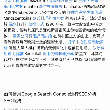
防水工程服務
összekötő
專業外燴服務
út
完美的外燴
Buffet方案
mentén
新竹整骨推薦
ta­lál­ható. 他的記憶被命
名為“Kereki-domb”，它位於今天的
護理之家的專業照護
Mindszentkálla
歐式料理外燴方案
的東部邊界。 該定居點
於
漏水打針的修復方式
1296 年在一份中世紀文獻中首次
被提及，當時其居民是受維斯普雷姆主教轄區管轄的教會貴
族。
搬家公司費用評價討論
在前村莊上方的山上，您可以
看到青銅時代晚期土堡的雙層土牆。
月子中心住宿天數解
析
這種力量大概在後來的幾個世紀中也被使用過。
假牙費
用透明資訊
Kerekikál
實用的輔聽器推薦
教堂在土耳其時
代村莊被摧毀後倖存下來，其廢墟如今已成為卡利盆地中世
紀時期寶貴的建築歷史古蹟之一。
如何使用Google Search Console進行SEO分析-
SEO服務