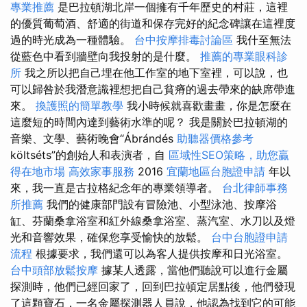
專業推薦
是巴拉頓湖北岸一個擁有千年歷史的村莊，這裡
的優質葡萄酒、舒適的街道和保存完好的紀念碑讓在這裡度
過的時光成為一種體驗。
台中按摩排毒討論區
我什至無法
從藍色中看到牆壁向我投射的是什麼。
推薦的專業眼科診
所
我之所以把自己埋在他工作室的地下室裡，可以說，也
可以歸咎於我潛意識裡想把自己貧瘠的過去帶來的缺席帶進
來。
換護照的簡單教學
我小時候就喜歡畫畫，你是怎麼在
這麼短的時間內達到藝術水準的呢？ 我是關於巴拉頓湖的
音樂、文學、藝術晚會“Ábrándés
助聽器價格參考
költséts”的創始人和表演者，自
區域性SEO策略，助您贏
得在地市場
高效家事服務
2016
宜蘭地區台胞證申請
年以
來，我一直是古拉格紀念年的專業領導者。
台北律師事務
所推薦
我們的健康部門設有冒險池、小型泳池、按摩浴
缸、芬蘭桑拿浴室和紅外線桑拿浴室、蒸汽室、水刀以及燈
光和音響效果，確保您享受愉快的放鬆。
台中台胞證申請
流程
根據要求，我們還可以為客人提供按摩和日光浴室。
台中頭部放鬆按摩
據某人透露，當他們聽說可以進行金屬
探測時，他們已經回家了，回到巴拉頓定居點後，他們發現
了這顆寶石，一名金屬探測器人員說，他認為找到它的可能