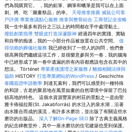
們為我購買它。 ，我的鉛筆、鋼筆和蠟筆是我可以在上面
刺、烤、吃「圖畫祭品」的串。
天母推拿推薦
滅鼠公司客
戶評價
專業會議點心服務
推拿與整骨結合
工商登記全攻略
我一生中最多有四分之三以上的時間都在手中處理黏土。
撥筋創業指導
雙眼皮打造深邃眼神
經過四年的實踐、實驗
和自學的痴迷，我的一小部分作品被放置在公共空間。
值
得信賴的葬儀社服務
我已經收到了一些人的詢問，他們會
很高興我們繼續這項工作，並很樂意參與另一卷，我的腦海
中已經形成了第一卷中遺漏的所有內容都應該包含在其中的
想法。 Történet
專業產後護理之家服務
/
離婚相關法律與
協助
HISTORY
打造專業網站的WordPress
/ Geschichte
泰國簽證申請教學
到達瓦索利，我們可以感受到一種特殊
的和諧，古老的聚居地在風景如畫的自然環境中保留了巴拉
頓高地的特色。 這個水資源豐富的村莊的景點之一是由聖
雅卡佈福拉斯(St. Jakabforrás) 的水注入的泉水湖，沿著
由水匯合而成的溪流，有許多水磨坊，並出版了有關這些水
磨坊的出版品。
深入了解On-Page SEO
除了古典主義風格
的紀念碑教堂外，其中一座水磨坊的住宅建築也受到保護。