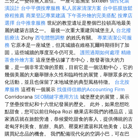
三分之一變得無人居住。 一座可追溯至 sixteen
個性化裝
潢設計
台中平價按摩服務
私人居家清潔方案
台中筋膜放鬆
療程推薦
商業登記專業建議
下午茶外燴的完美搭配
按摩店
選擇
台中推拿服務
世紀的教堂遺址是整個巴拉頓高地最美
麗的建築古蹟之一。 最後一次重大重建與城堡主人
台北撥
筋療法
Zichy
西屯體態調整
的姓氏有關。
專業清潔公司服
務
它原本是一座城堡，但其城牆在維格瓦爾時期得到了加
固，這些城牆的厚度至今仍可見。
護照過期如何處理
精緻
茶會外燴方案
這座堡壘佔據了市中心，散發著強大的力
量，是一個非常宏偉的景觀，目前它是一個活動中心，它的
幾個美麗的大廳舉辦永久性和臨時性的展覽，舉辦眾多的文
化活動，並且也保留了末地城堡的典型風格特徵。
台北按
摩服務
這裡有一個展示
找值得信賴的Accounting Firm
Corridorana
SEO關鍵字應用方法
城堡歷史的展覽，展示
了堡壘按世紀和十六世紀發展的歷史。 此外，如果您想吃
點甜食，您可以前往Répa Rozi 糖果店和我們的禮品店，這
家酒店就在旅館旁邊，恭候愛吃甜食的客人，提供傳統的古
老匈牙利美食、餡餅、鳥奶、罌粟籽濃湯和其他美食，以及
購買紀念品的機會。 我們配備現代化的空調小巴，可在巴