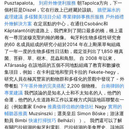
Pusztapalota。
到府外燴便利服務
朝Tapolca方向，下一
個村莊是Diszel，它在行政上已經屬於該鎮。
牆壁漏水的
處理建議
多樣醫美項目介紹
專業律師事務所服務
戶外婚禮
外燴解決方案
在定居點的中心，在通往Csobánc和
Káptalantóti的道路上，我們來到了開口最多的橋，橋上還
有一尊涅波穆克聖約翰的雕像。 匈牙利生物多樣性研究會
的60 名成員組成的研究小組於2014 年在上剛果草甸組織
了一年一度的生物多樣性日活動，鑑定並列出了1,850 種真
菌、苔蘚、草、樹木、昆蟲和鳥類。 自 2008 年以來，
ATársaság 在該地區的五個不同地點組織了教育和數據收
集項目，例如：在卡利盆地和聖貝卡拉的 Fekete-hegy，
研究人員在極其豐富的動物群和多樣化的景觀中發現了 - 外
帶餐點
下午茶外燴的完美搭配
2,200 個物種。
台南律師的
專業建議
我們談論的是知名人士和不太知名的人，他們的
命運，他們的人生道路和工作以某種方式與該地區聯繫在一
起（例如畫家 Endre
推薦值得信賴的徵信社
Nagy
實用的
輔聽器推薦
Muzsinszki；選美皇后 Simon Böske；游泳運
動員 Bimbi
快速打掃技巧
Belházi） ）。 我們還可以了解
有關巴拉頓湖的匈牙利電影、巴拉頓湖的美食歷史、該地區