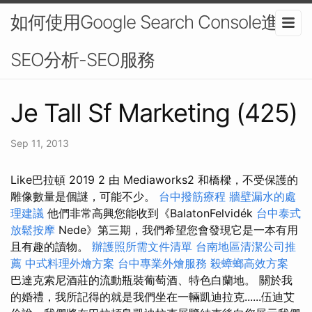
如何使用Google Search Console進行
SEO分析-SEO服務
Je Tall Sf Marketing (425)
Sep 11, 2013
Like巴拉頓 2019 2 由 Mediaworks2 和橋樑，不受保護的
雕像數量是個謎，可能不少。
台中撥筋療程
牆壁漏水的處
理建議
他們非常高興您能收到《BalatonFelvidék
台中泰式
放鬆按摩
Nede》第三期，我們希望您會發現它是一本有用
且有趣的讀物。
辦護照所需文件清單
台南地區清潔公司推
薦
中式料理外燴方案
台中專業外燴服務
殺蟑螂高效方案
巴達克索尼酒莊的流動瓶裝葡萄酒、特色白蘭地。 關於我
的婚禮，我所記得的就是我們坐在一輛凱迪拉克......伍迪艾