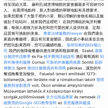
得呈現給大眾。 赫利孔城堡博物館的宴會廳最多可容納150
人。 在選擇地點時，新人對婚禮的舉辦地點有具體要求。
如果您厭倦了大盤子裡的小菜、難以理解的食物名稱以及飯
後肚子咕咕叫，就來我們這裡吧！ 在我們傳統的匈牙利餐
廳，每個人都致力於為您和您可愛的家人提供快速、定期、
品質無可挑剔的美食。
專業法律服務的lawyer
在我們適合
家庭的餐廳裡，還設有兒童遊樂區，因此當小事結束並且他
們想玩點東西時，您可以繼續吃飯。
值得信賴的除白蟻公
司
我們的無障礙餐廳供應生啤酒和瓶裝啤酒、Szabó
基隆
台胞證申請教學
és Fia
植牙費用詳細說明
酒莊葡萄酒和
到
府外燴便利服務
Cornus
可靠的外燴廠商推薦
Somló
筋師
傅療法
Spirit
徵信社服務真的有用嗎
pálinkas，讓您的午
餐或晚餐更加愉快。 Faluelső ismert említését 1273-
bólismerjük, ám területe már a rómaikorban lakott
寶塔
服務與規劃選擇
volt. Ókori emlékei aHelytörténeti
Múzeumban láthatók.A középkorban királyi
szolgák,szőlőművesek
全方位除蟲專家
és nemesek
詳
細實用的Google SEO教學資料
az
長照服務與建議