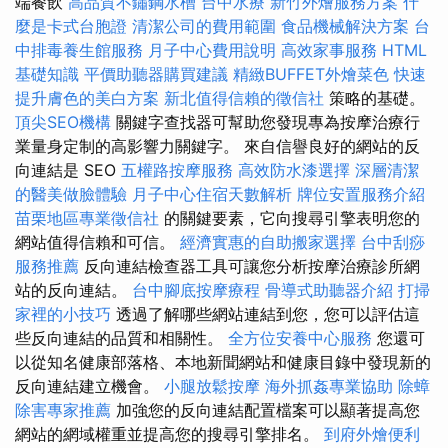
端餐飲
高品質不鏽鋼水槽
台中水療
新竹外燴服務方案
什
麼是卡式台胞證
清潔公司的費用範圍
食品機械解決方案
台
中排毒養生館服務
月子中心費用說明
高效家事服務
HTML
基礎知識
平價助聽器購買建議
精緻BUFFET外燴菜色
快速
提升膚色的美白方案
新北值得信賴的徵信社
策略的基礎。
頂尖SEO機構
關鍵字查找器可幫助您發現專為按摩治療行
業量身定制的高影響力關鍵字。 來自信譽良好的網站的反
向連結是 SEO
五權路按摩服務
高效防水漆選擇
深層清潔
的醫美做臉體驗
月子中心住宿天數解析
牌位安置服務介紹
苗栗地區專業徵信社
的關鍵要素，它向搜尋引擎表明您的
網站值得信賴和可信。
經濟實惠的自助搬家選擇
台中刮痧
服務推薦
反向連結檢查器工具可讓您分析按摩治療診所網
站的反向連結。
台中腳底按摩療程
骨導式助聽器介紹
打掃
家裡的小技巧
透過了解哪些網站連結到您，您可以評估這
些反向連結的品質和相關性。
全方位安養中心服務
您還可
以從知名健康部落格、本地新聞網站和健康目錄中發現新的
反向連結建立機會。
小腿放鬆按摩
海外抓姦專業協助
除蟑
除害專家推薦
加強您的反向連結配置檔案可以顯著提高您
網站的網域權重並提高您的搜尋引擎排名。
到府外燴便利