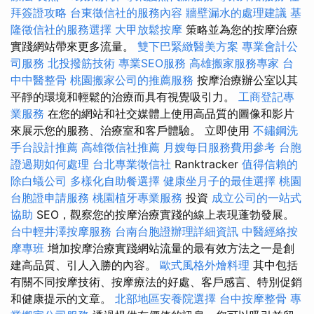
拜簽證攻略
台東徵信社的服務內容
牆壁漏水的處理建議
基
隆徵信社的服務選擇
大甲放鬆按摩
策略並為您的按摩治療
實踐網站帶來更多流量。
雙下巴緊緻醫美方案
專業會計公
司服務
北投撥筋技術
專業SEO服務
高雄搬家服務專家
台
中中醫整骨
桃園搬家公司的推薦服務
按摩治療辦公室以其
平靜的環境和輕鬆的治療而具有視覺吸引力。
工商登記專
業服務
在您的網站和社交媒體上使用高品質的圖像和影片
來展示您的服務、治療室和客戶體驗。 立即使用
不鏽鋼洗
手台設計推薦
高雄徵信社推薦
月嫂每日服務費用參考
台胞
證過期如何處理
台北專業徵信社
Ranktracker
值得信賴的
除白蟻公司
多樣化自助餐選擇
健康坐月子的最佳選擇
桃園
台胞證申請服務
桃園植牙專業服務
投資
成立公司的一站式
協助
SEO，觀察您的按摩治療實踐的線上表現蓬勃發展。
台中輕井澤按摩服務
台南台胞證辦理詳細資訊
中醫經絡按
摩專班
增加按摩治療實踐網站流量的最有效方法之一是創
建高品質、引人入勝的內容。
歐式風格外燴料理
其中包括
有關不同按摩技術、按摩療法的好處、客戶感言、特別促銷
和健康提示的文章。
北部地區安養院選擇
台中按摩整骨
專