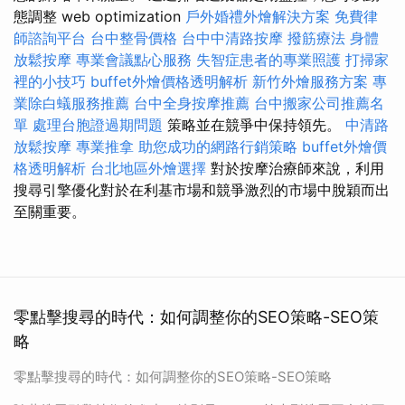
態調整 web optimization
戶外婚禮外燴解決方案
免費律
師諮詢平台
台中整骨價格
台中中清路按摩
撥筋療法
身體
放鬆按摩
專業會議點心服務
失智症患者的專業照護
打掃家
裡的小技巧
buffet外燴價格透明解析
新竹外燴服務方案
專
業除白蟻服務推薦
台中全身按摩推薦
台中搬家公司推薦名
單
處理台胞證過期問題
策略並在競爭中保持領先。
中清路
放鬆按摩
專業推拿
助您成功的網路行銷策略
buffet外燴價
格透明解析
台北地區外燴選擇
對於按摩治療師來說，利用
搜尋引擎優化對於在利基市場和競爭激烈的市場中脫穎而出
至關重要。
零點擊搜尋的時代：如何調整你的SEO策略-SEO策
略
零點擊搜尋的時代：如何調整你的SEO策略-SEO策略