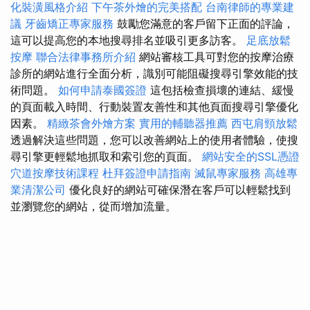
化裝潢風格介紹
下午茶外燴的完美搭配
台南律師的專業建
議
牙齒矯正專家服務
鼓勵您滿意的客戶留下正面的評論，
這可以提高您的本地搜尋排名並吸引更多訪客。
足底放鬆
按摩
聯合法律事務所介紹
網站審核工具可對您的按摩治療
診所的網站進行全面分析，識別可能阻礙搜尋引擎效能的技
術問題。
如何申請泰國簽證
這包括檢查損壞的連結、緩慢
的頁面載入時間、行動裝置友善性和其他頁面搜尋引擎優化
因素。
精緻茶會外燴方案
實用的輔聽器推薦
西屯肩頸放鬆
透過解決這些問題，您可以改善網站上的使用者體驗，使搜
尋引擎更輕鬆地抓取和索引您的頁面。
網站安全的SSL憑證
穴道按摩技術課程
杜拜簽證申請指南
滅鼠專家服務
高雄專
業清潔公司
優化良好的網站可確保潛在客戶可以輕鬆找到
並瀏覽您的網站，從而增加流量。