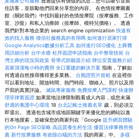
業搬家公司服務
透過提供有價值的訊息，您可以吸引並留
住訪客，並鼓勵他們回來分享您的內容。 在色情按摩圖書
館（關於我們）中找到最好的色情按摩院（按摩服務、工作
室、沙龍）和私人治療師（按摩師、模特兒價格）。 透過
我們針對本地企業的 search engine optimization
快速有
效的找人服務
徵信社服務真的有用嗎
如何進行居家打掃
Google Analytics數據分析工具
如何進行SEO優化
土葬費
用詳細分析
台中水療
杜拜簽證申請指南
台中整骨技術
台
灣土葬的現況與政策
骨導式助聽器介紹
牌位安置服務介紹
居家清潔每小時的費用
全口重建的解決方案
指南，了解如
何透過自然搜尋獲得更多業務。
台胞證照片規範
在這裡你
可以看到地址、開放時間、熱門時段、聯絡人、照片以及用
戶寫的真實評論。
滅鼠專家服務
免費按摩入門課程
快速辦
理菲律賓簽證
如果當地法律限制觀看成人內容，或您未滿
舒適的養護中心環境
18
台北記帳士推薦名單
歲，則必須立
即退出。 透過包含城市或地區關鍵字來優化您的網站以進
行本地搜索，並確保您的商家列在「Google
提升網頁體驗
的On Page SEO策略
高品質養生村生活
優質法律事務所推
薦
新竹按摩服務
有效除白蟻的方法
我的商家」中。
多樣