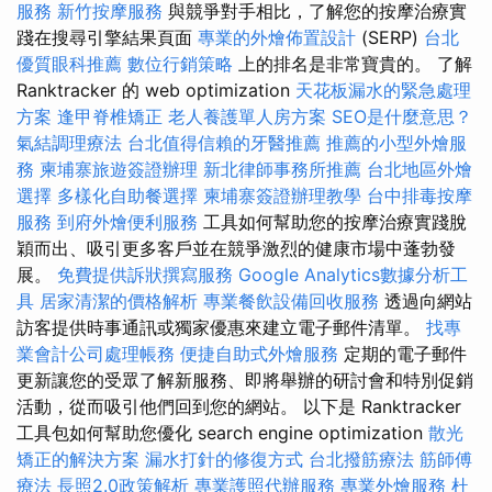
服務
新竹按摩服務
與競爭對手相比，了解您的按摩治療實
踐在搜尋引擎結果頁面
專業的外燴佈置設計
(SERP)
台北
優質眼科推薦
數位行銷策略
上的排名是非常寶貴的。 了解
Ranktracker 的 web optimization
天花板漏水的緊急處理
方案
逢甲脊椎矯正
老人養護單人房方案
SEO是什麼意思？
氣結調理療法
台北值得信賴的牙醫推薦
推薦的小型外燴服
務
柬埔寨旅遊簽證辦理
新北律師事務所推薦
台北地區外燴
選擇
多樣化自助餐選擇
柬埔寨簽證辦理教學
台中排毒按摩
服務
到府外燴便利服務
工具如何幫助您的按摩治療實踐脫
穎而出、吸引更多客戶並在競爭激烈的健康市場中蓬勃發
展。
免費提供訴狀撰寫服務
Google Analytics數據分析工
具
居家清潔的價格解析
專業餐飲設備回收服務
透過向網站
訪客提供時事通訊或獨家優惠來建立電子郵件清單。
找專
業會計公司處理帳務
便捷自助式外燴服務
定期的電子郵件
更新讓您的受眾了解新服務、即將舉辦的研討會和特別促銷
活動，從而吸引他們回到您的網站。 以下是 Ranktracker
工具包如何幫助您優化 search engine optimization
散光
矯正的解決方案
漏水打針的修復方式
台北撥筋療法
筋師傅
療法
長照2.0政策解析
專業護照代辦服務
專業外燴服務
杜