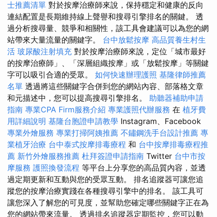
士推薦清單
對於按摩治療師來說，保持穩定和健康的反向
連結配置是長期維持線上聲譽和搜尋引擎排名的關鍵。 透
過分析搜尋量、競爭和相關性，該工具會建議可以為您的網
站帶來大量流量的關鍵字。
台中放鬆按摩
高品質養生村生
活
玻尿酸注射填充
對於按摩治療師來說，定位「城市最好
的按摩治療師」、「深層組織按摩」或「放鬆按摩」等關鍵
字可以吸引合適的受眾。
如何快速辦理護照
基隆律師推薦
名單
透過將這些關鍵字合併到您的網站內容、部落格文章
和元描述中，您可以提高搜尋引擎排名。
助聽器補助申請
指南
專業CPA Firm服務介紹
專業護照代辦服務
在
植牙費
用詳細說明
基隆台胞證申請教學
Instagram、Facebook
專業外燴服務
專業打掃阿姨推薦
不鏽鋼洗手台設計推薦
專
業植牙治療
台中泰式按摩排毒療程
和
台中按摩排毒療程推
薦
新竹外燴服務推薦
杜拜簽證申請指南
Twitter
台中市按
摩服務
護照換發流程
等平台上分享您的高品質內容，並透
過定期更新和互動與您的受眾互動。 排名追蹤器可讓您追
蹤您的按摩治療實踐在各種搜尋引擎中的排名。 該工具可
讓您深入了解您的可見度，並幫助您確定哪些關鍵字正在為
您的網站帶來流量。 透過排名追蹤器定期監控，您可以動