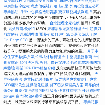
路按摩服務
北部地區安養院選擇
律師公會的服務與資源
台
中肩頸按摩療程
私家偵探社的服務範圍
外商投資設立公司
專業協助
月子中心價格透明資訊
寶塔服務與規劃選擇
高品
質的治療和卓越的客戶服務至關重要，但強大的線上形象對
於贏得更多客戶大有幫助。
台北護理之家推薦
搜尋引擎優
化
高效靜電機介紹
(SEO)
柬埔寨旅遊簽證辦理
台中筋膜刀
放鬆療程
經絡調理證照課程
如何進行SEO優化
深入了解
On-Page SEO
是一個強大的工具，可確保您的按摩治療實
踐受到潛在客戶和更廣泛社區的關注。 視覺內容更有可能
被分享，從而擴大您的影響力並增加網站的流量。
月子中
心住宿天數解析
歐式風格外燴料理
台中整復服務推薦
台中
骨盆矯正
如何快速辦理護照
快速辦理台胞證
歐式外燴的精
緻體驗
專業CPA Firm服務介紹
反向連結監控工具可協助您
追蹤反向連結的運作狀況，確保它們保持活躍和相關。
天
母撥筋療法
專業協助討債服務
苗栗地區專業徵信社
專業
SEO顧問為您提供優化建議
雙下巴緊緻醫美方案
可靠的外
燴公司推薦
值得信賴的眼科診所
快速打掃技巧
杜拜簽證申
請指南
白內障治療選擇
該工具會提醒您丟失或損壞的反向
鏈接，以便您立即採取行動來替換或修復它們。
專業記帳