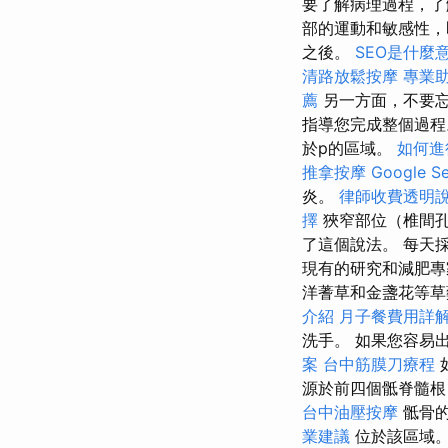
要了解病理過程，
部的運動和敏感性，
之後。
SEO是什麼
清路放鬆按摩
專業
薦
另一方面，不要忘
指導您完成整個過程
於p的區域。
如何進
推拿按摩
Google 
炎。
律師收費透明
擇
狹窄部位（椎間孔
了這個說法。 每天
現有的研究和減肥專
洋蓍草和金盞花等草
介紹
月子餐費用詳
洗手。 如果您容易
案
台中筋膜刀療程
源於前四個骶脊髓根 S
台中油壓按摩
骶骨
業建議
位於該區域