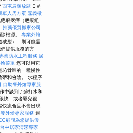
素
西屯肩頸放鬆
E 的
護單人房方案
嘉義徵
免疤痕疙瘩（疤痕組
。
推薦優質搬家公司
消除根源。
專業外燴
道破裂），則可能需
他們提供服務的方
專業防水工程服務
居
外燴菜單
您可以用它
是恥骨區的一種慢性
陰蒂和會陰。 水程序
司
自助餐外燴專家服
作中談到了蘇打水和
很快，或者嬰兒很
盡快癒合且不會出現
助餐外燴專家服務
週
EO顧問為您提供優
台中居家清潔專家