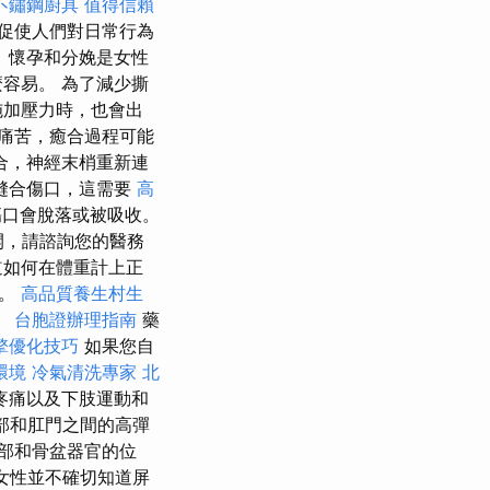
不鏽鋼廚具
值得信賴
促使人們對日常行為
 懷孕和分娩是女性
容易。 為了減少撕
施加壓力時，也會出
痛苦，癒合過程可能
合，神經末梢重新連
縫合傷口，這需要
高
口會脫落或被吸收。
開，請諮詢您的醫務
道如何在體重計上正
）。
高品質養生村生
。
台胞證辦理指南
藥
擎優化技巧
如果您自
環境
冷氣清洗專家
北
疼痛以及下肢運動和
部和肛門之間的高彈
部和骨盆器官的位
女性並不確切知道屏