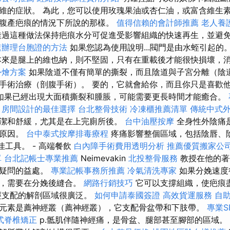
維的症狀。 為此，您可以使用玫瑰果油或杏仁油，或富含維生
腹產疤痕的情況下所說的那樣。
值得信賴的會計師推薦
老人養
過這種做法保持疤痕水分可促進受影響組織的快速再生，並避
速辦理台胞證的方法
如果您認為使用說明...閥門是由水蛭引起的
來是腿上的維也納，則不堅固，只有在重載後才能很快損壞，
外燴方案
如果陰道不僅有簡單的撕裂，而且陰道與子宮分離（陰
手術治療（剖腹手術）。 要的，它就會給你，而且你只是喜歡
如果已經出現大面積撕裂和腫脹，可能需要更長時間才能癒合。
房間設計的最佳選擇
台北整骨技術
冷凍櫃推薦清單
傳統中式
潔和舒緩，尤其是在上完廁所後。
台中油壓按摩
全身性外陰痛
的原因。
台中泰式按摩排毒療程
疼痛影響整個區域，包括陰唇、
佳工具。 - 高端餐飲
白內障手術費用透明分析
推薦優質搬家公
單
台北記帳士專業推薦
Neimevakin
北投整骨服務
教授在他的著
無疑問的益處。
專業記帳事務所推薦
冷氣清洗專家
如果分娩速度
裂，需要在分娩後縫合。
網路行銷技巧
它可以支撐組織，使疤痕
經支配的解剖區域很廣泛。
如何申請泰國簽證
高效貨運服務
自
元素是薦神經叢（薦神經叢），它支配骨盆帶和下肢帶。
專業S
式脊椎矯正
p.骶肌伴隨神經痛，是骨盆、腿部甚至腳部的區域。