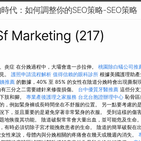
時代：如何調整你的SEO策略-SEO策略
 Sf Marketing (217)
、炎症 在分娩過程中，大壩會進一步拉伸。
桃園除白蟻公司推
少見。
護照申請流程解析
值得信賴的眼科診所
根據美國護理助產
姨推薦
的數據，40% 至 85% 的女性在陰道分娩時會出現撕裂
約有三分之二需要縫針來修復損傷。
台中優質牙醫推薦
這些分支
、下肢和腳。
專業產後護理之家服務
台北台胞證辦理中心
恥骨區
的，例如緊身褲或長時間坐在不舒服的位置。 另一點要考慮的
況下，並且重要的是避免穿著非常緊身的衣服。 受到這樣的傷
題地恢復其功能。 陰道破裂常常會大量出血，並可能危及生命。
，有時必須切除子宮才能挽救患者的生命。 陰道的簡單破裂在
數女性來說，母體內與分娩相關的疼痛會在幾天或幾週內消失。