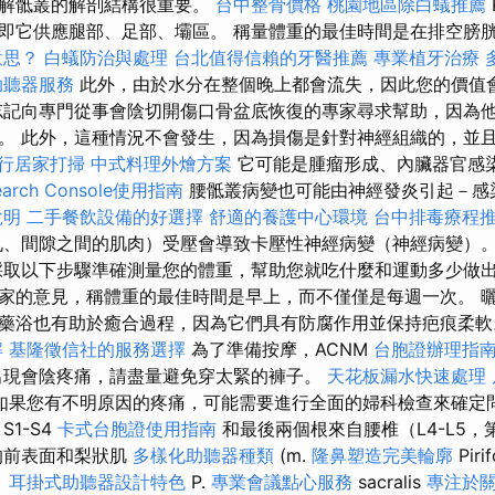
了解骶叢的解剖結構很重要。
台中整骨價格
桃園地區除白蟻推薦
即它供應腿部、足部、壩區。 稱量體重的最佳時間是在排空膀
意思？
白蟻防治與處理
台北值得信賴的牙醫推薦
專業植牙治療
助聽器服務
此外，由於水分在整個晚上都會流失，因此您的價值
記向專門從事會陰切開傷口骨盆底恢復的專家尋求幫助，因為
。 此外，這種情況不會發生，因為損傷是針對神經組織的，並
行居家打掃
中式料理外燴方案
它可能是腫瘤形成、內臟器官感
Search Console使用指南
腰骶叢病變也可能由神經發炎引起－感
說明
二手餐飲設備的好選擇
舒適的養護中心環境
台中排毒療程
、間隙之間的肌肉）受壓會導致卡壓性神經病變（神經病變）。 2
採取以下步驟準確測量您的體重，幫助您就吃什麼和運動多少做出
家的意見，稱體重的最佳時間是早上，而不僅僅是每週一次。 
藥浴也有助於癒合過程，因為它們具有防腐作用並保持疤痕柔
解
基隆徵信社的服務選擇
為了準備按摩，ACNM
台胞證辦理指
出現會陰疼痛，請盡量避免穿太緊的褲子。
天花板漏水快速處理
如果您有不明原因的疼痛，可能需要進行全面的婦科檢查來確定問題。 P
1-S4
卡式台胞證使用指南
和最後兩個根來自腰椎（L4-L5
的前表面和梨狀肌
多樣化助聽器種類
(m.
隆鼻塑造完美輪廓
Piri
。
耳掛式助聽器設計特色
P.
專業會議點心服務
sacralis
專注於