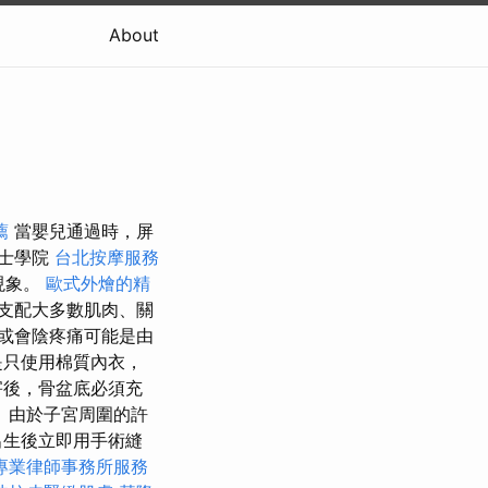
About
薦
當嬰兒通過時，屏
士學院
台北按摩服務
現象。
歐式外燴的精
支配大多數肌肉、關
或會陰疼痛可能是由
是只使用棉質內衣，
害後，骨盆底必須充
 由於子宮周圍的許
出生後立即用手術縫
專業律師事務所服務