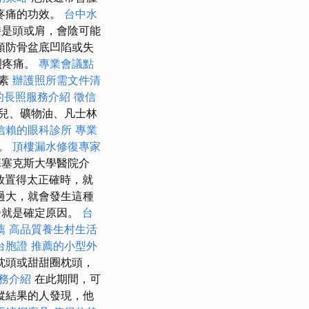
疼痛的功效。
台中水
是頭或肩，會陰可能
預防骨盆底凹陷或失
烈疼痛。
專業會議點
生素
辦護照所需文件清
的長照服務介紹
徵信
兒、礦物油、凡士林
信賴的眼科診所
專業
摩。
頂樓漏水修復專家
塞克斯大學醫院介
放置得太正確時，就
過大，就會發生這種
步就是確定原因。
台
薦
高品質養生村生活
台胞證
推薦的小型外
枕頭或甜甜圈枕頭，
務介紹
在此期間，可
蹤結果的人發現，他