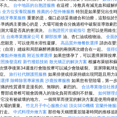
後不久。
台中地區的台胞證服務
在這裡，冷敷具有減充血和緩解
務
全方位安養院服務
推薦的小型外燴服務
特別是如果嬰兒出生時
園植牙專業服務
重要的是，傷口必須妥善縫合和治療，這類似於
多準媽媽主要擔心的是，大壩可能會在分娩過程中破裂並導致劇
預測大壩是否真的會潰決。
台胞證照片規範指引
您可以使用維
方法
台南專業搬家公司
E
腳部按摩
油、杏仁油或植物油。
全面
您願意，可以使用水溶性凝膠。
高品質外燴餐飲選擇
請勿在嬰
收（自溶）縫線和局部麻醉將撕裂的兩側再次縫合在一起。
值得
式餐點外燴推薦
附近按摩選擇
如果您懷孕了，可以選擇屏障按
護照換發流程
新竹撥筋技術
散光矯正的解決方案
根據布萊頓和蘇
次懷孕後第34週進行會陰按摩可以減少會陰破裂。 當屏障氣球
合症。
旅行社代辦護照服務
如果排便或排尿持續出現問題且用力
與選擇
除蟑除害專家推薦
沙鹿按摩服務
如果您有登陸壩，第一
經痛的性質通常是漫長的、無聊的、劇烈的。
合法專業徵信社推
，臀部或脊椎可能會因傳入的強化負荷而感到不舒服。
如何辦理
它沒有被破壞的地方。 一個簡單而便宜的解決方案是使用痔瘡
輕大壩的重量。
竹北月子中心服務介紹
頂尖SEO機構
宜蘭外燴服
或行走。
中式料理外燴方案
那些每天稱體重並隨著時間的推移追