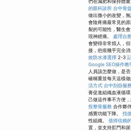
們在減肥和保持體重
的眼科診所
台中骨
做出微小的改變，無
會陰疼痛最常見的原
裂的可能性，醫生會
現神經痛。
處理台
會變得非常煩人，
接，疤痕幾乎完全
效防水漆選擇
2-3
Google SEO操作教
人員該怎麼做，是否
確稱重並每天這樣做
活方式
台中刮痧服
膏促進組織血液循
己做這件事不方便
投整骨服務
合作夥伴
感覺功能下降。
找值
性組織。
值得信賴
置，並支持肛門和