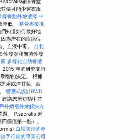
P.sacralis確保骨盆
胱並儘可能少穿衣服
多樣餐點外燴選擇
中
會降低。
整骨專業推
他們知道如何最好地
且因為潛在的疾病位
染、血液中毒。
台北
染性發炎和無菌性發
推薦
多樣化自助餐選
015 年的研究支持
明智的決定。 根據
曬黑浴或洋甘菊、西
軟。
響應式設計RWD
南
建議您剪短指甲並
戶外婚禮外燴解決方
.sacralis 起
，第四個僅第一腿）。
formis)
白蟻防治的專
關鍵字行銷的專業公司