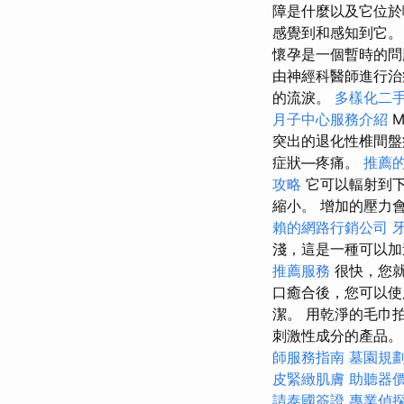
障是什麼以及它位
感覺到和感知到它
懷孕是一個暫時的問
由神經科醫師進行治
的流淚。
多樣化二
月子中心服務介紹
M
突出的退化性椎間盤
症狀—疼痛。
推薦
攻略
它可以輻射到下
縮小。 增加的壓力
賴的網路行銷公司
淺，這是一種可以
推薦服務
很快，您
口癒合後，您可以使
潔。 用乾淨的毛巾
刺激性成分的產品。
師服務指南
墓園規
皮緊緻肌膚
助聽器
請泰國簽證
專業偵