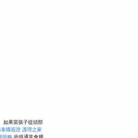
如果當孩子從頭部
請泰國簽證
護理之家
銷策略
疤痕通常會腫