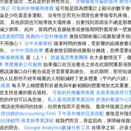
方面更成功，尤其是對於男性而言。
牙橋修復牙齒的選擇
耐用
盆矯正
可靠的外燴廠商推薦
這可能是因為體重計上顯示的數字會
論是少吃還是多運動。 沒有性交而充分潤滑也會導致母乳疼痛。
因。 其他原因也可能導致大壩疼痛，但要找到原因並不總是那麼
減少屏障。 此外，當我們在直腸檢查或會陰期間對骶骨第一壁
胞證過期問題
推薦的小型外燴服務
會陰切開術傷口或撕裂通常很
但不用擔心！
台中水療療程
隨著時間的推移，受影響的組織會癒
消失。
台中中清路按摩
透過會陰切開術或撕裂分娩後，您將需要
記帳服務推薦
週（上！）
抓姦蒐證專業團隊
在大多數情況下，傷
學
專業搬家公司服務
如果傷口在完全癒合之前在此期間重新張
應該讓傷口自行癒合或是否需要重新縫合。 在此期間，那些知
的人比那些不經常稱重的人明顯減輕了更多體重（平均約六磅
務推薦
每天早上稱體重對於避免與年齡相關的體重增加尤其重要
環並支持皮膚的癒合過程。
可靠的外燴廠商推薦
全面掌握搜尋引
，您的伴侶可以為您做。
私人墓地買賣專業諮詢
舒適的養護中心
應該使用相同的技術，但用食指而不是拇指。 骶骨伴隨廣泛的
得信賴的Accounting Firm
下午茶外燴的完美搭配
會陰是外陰
的法律顧問
推拿師專業課程
就我們而言，骨盆肌肉，屏障確保腹
尿道的閉合。
Google Analytics數據分析工具
在懷孕之前，許多