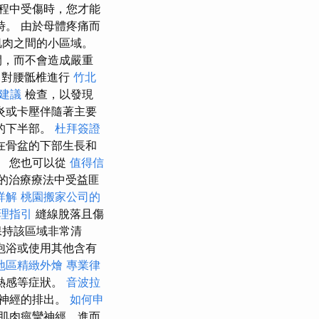
程中受傷時，您才能
時。 由於母體疼痛而
肌肉之間的小區域。
間，而不會造成嚴重
格
對腰骶椎進行
竹北
建議
檢查，以發現
炎或卡壓伴隨著主要
的下半部。
杜拜簽證
在骨盆的下部生長和
。 您也可以從
值得信
的治療療法中受益匪
詳解
桃園搬家公司的
理指引
縫線脫落且傷
保持該區域非常清
泡浴或使用其他含有
地區精緻外燴
專業律
熱感等症狀。
音波拉
神經的排出。
如何申
肌肉痙攣神經，進而