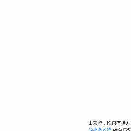
出來時，陰唇有撕裂
的專業照護
縱向唇裂