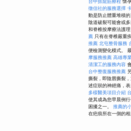
台中抓龍筋療程
懷
徵信社的服務選擇
動是防止體重堆積
陰道破裂可能會或多
和脊椎按摩療法護
薦
只有在脊椎嚴重
推薦
北屯整骨服務
便檢測變化模式。 
摩服務推薦
高雄專
清潔工的服務內容
會
台中整復服務推薦
撕裂，即陰唇撕裂，
述症狀的神經痛，
多樣醫美項目介紹
使其成為您早晨例
困擾之一。
推薦的
在疤痕所在一側的相