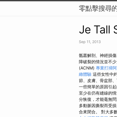
零點擊搜尋的
Je Tall
Sep 11, 2013
骶叢解剖、神經損傷
障破裂的情況並不
(ACNM)
專業打掃阿
緻體驗
這些女性中
節、皮膚、骨盆部
一些簡單的原因引起
至少在仍有縫線的情
分恢復，才能毫無問
多動脈因撕裂而受損
合來閉合。 對大多