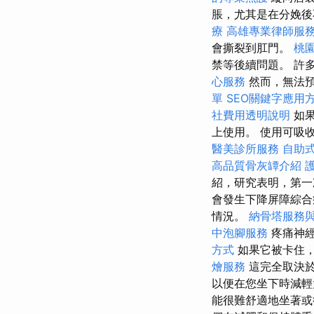
脹，尤其是在分娩
療
高雄專業律師服
會撕裂到肛門。
桃
禁等後續問題。 許
心服務
然而，無法
單
SEO關鍵字應用
社費用透明說明
如果
上使用。 使用可吸
醫美診所服務
自助
高品質骨灰罈介紹
紹，研究表明，第一
會發生下降屏障綜
情況。
納骨塔服務
中泡腳服務
疼痛神
方式
如果它被卡住
燴服務
這完全取決於
以便在您坐下時減
能很難舒適地坐著