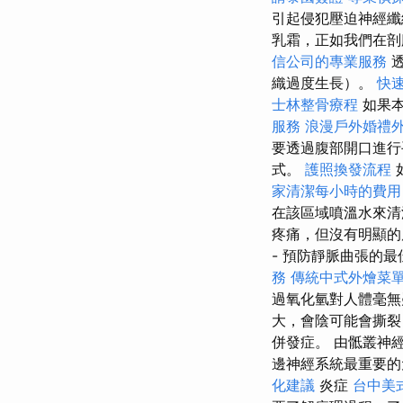
引起侵犯壓迫神經纖
乳霜，正如我們在剖
信公司的專業服務
透
織過度生長）。
快
士林整骨療程
如果本
服務
浪漫戶外婚禮
要透過腹部開口進行
式。
護照換發流程
家清潔每小時的費用
在該區域噴溫水來清
疼痛，但沒有明顯
- 預防靜脈曲張的最
務
傳統中式外燴菜
過氧化氫對人體毫
大，會陰可能會撕
併發症。 由骶叢神
邊神經系統最重要的
化建議
炎症
台中美