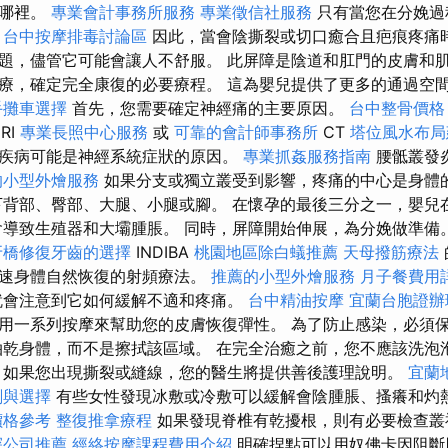
於哪裡。
專業會計事務所服務
專業徵信社服務
只有當您在分娩過
。
台中按摩排毒討論區
因此，當會陰撕裂或切口癒合且疤痕疼痛
題，儘管它可能會讓人不舒服。 此屏障是陰道和肛門的皮膚和
療，確定完全康復的必要療程。 這為嬰兒提供了更多的通過空
手攤車選擇
首先，您需要確定神經痛的主要原因。
台中整骨價
RI
專業長照中心服務
或
可靠的會計師事務所
CT
塔位風水布局
疾病可能是神經系統症狀的原因。
專業抓姦服務指南
腰骶叢發
的小型外燴服務
如果分支或獨立叢受到影響，疼痛的中心是身體
背部、臀部、大腿、小腿或腳。 在懷孕的最後三分之一，嬰兒
會導致生殖器和大壩腫脹。 同時，屏障開始伸展，為分娩做準備
牙橋修復牙齒的選擇
INDIBA
桃園地區除白蟻推薦
天母撥筋療法
加速身體自然恢復的射頻療法。
推薦的小型外燴服務
月子餐費用
就會注意到它如何緩解不適和疼痛。
台中精油按摩
宜蘭台胞證辦
用一系列按摩來幫助您的皮膚恢復彈性。 為了防止感染，必須
拍乾身體，而不是擦拭該區域。 在完全治癒之前，您不應該洗泡
 如果您出現撕裂或縫線，您的醫生將提供善後護理說明。
宜蘭
劃與選擇
有些女性發現冰敷或冷敷可以緩解會陰腫脹、搔癢和灼
價格參考
整復推拿療程
如果發現脊椎有乾擾根，則有必要檢查叢
探公司推薦
經絡按摩課程費用介紹
明確捏點可以用奴佛卡因阻斷