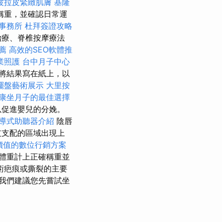
波拉皮緊緻肌膚
基隆
稱重，並確認日常運
事務所
杜拜簽證攻略
治療、脊椎按摩療法
薦
高效的SEO軟體推
業照護
台中月子中心
將結果寫在紙上，以
擺盤藝術展示
大里按
康坐月子的最佳選擇
以促進嬰兒的分娩。
導式助聽器介紹
陰唇
支支配的區域出現上
價值的數位行銷方案
體重計上正確稱重並
術疤痕或撕裂的主要
我們建議您先嘗試坐