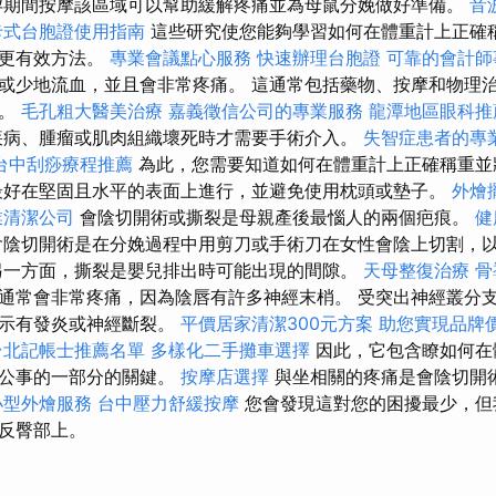
孕期間按摩該區域可以幫助緩解疼痛並為母鼠分娩做好準備。
音
卡式台胞證使用指南
這些研究使您能夠學習如何在體重計上正確
的更有效方法。
專業會議點心服務
快速辦理台胞證
可靠的會計師
或少地流血，並且會非常疼痛。 這通常包括藥物、按摩和物理
理。
毛孔粗大醫美治療
嘉義徵信公司的專業服務
龍潭地區眼科推
疾病、腫瘤或肌肉組織壞死時才需要手術介入。
失智症患者的專
台中刮痧療程推薦
為此，您需要知道如何在體重計上正確稱重並
最好在堅固且水平的表面上進行，並避免使用枕頭或墊子。
外燴
業清潔公司
會陰切開術或撕裂是母親產後最惱人的兩個疤痕。
健
陰切開術是在分娩過程中用剪刀或手術刀在女性會陰上切割，
另一方面，撕裂是嬰兒排出時可能出現的間隙。
天母整復治療
骨
通常會非常疼痛，因為陰唇有許多神經末梢。 受突出神經叢分
表示有發炎或神經斷裂。
平價居家清潔300元方案
助您實現品牌
台北記帳士推薦名單
多樣化二手攤車選擇
因此，它包含瞭如何在
行公事的一部分的關鍵。
按摩店選擇
與坐相關的疼痛是會陰切開
小型外燴服務
台中壓力舒緩按摩
您會發現這對您的困擾最少，但
反臀部上。