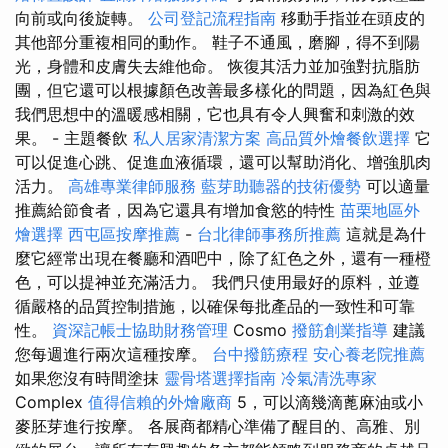
向前或向後旋轉。
公司登記流程指南
移動手指並在頭皮的
其他部分重複相同的動作。 鞋子不通風，磨腳，得不到陽
光，身體和皮膚失去維他命。 恢復其活力並加強對抗脂肪
團，但它還可以根據顏色改善最多樣化的問題，因為紅色與
我們思想中的溫暖感相關，它也具有令人興奮和刺激的效
果。 - 主題餐飲
私人居家清潔方案
高品質外燴餐飲選擇
它
可以促進心跳、促進血液循環，還可以幫助消化、增強肌肉
活力。
高雄專業律師服務
藍芽助聽器的技術優勢
可以適量
推薦給節食者，因為它還具有增加食慾的特性
苗栗地區外
燴選擇
西屯區按摩推薦
-
台北律師事務所推薦
這就是為什
麼它經常出現在餐廳和酒吧中，除了紅色之外，還有一種橙
色，可以提神並充滿活力。 我們只使用最好的原料，並遵
循嚴格的品質控制措施，以確保每批產品的一致性和可靠
性。
資深記帳士協助財務管理
Cosmo
撥筋創業指導
建議
您每週進行兩次這種按摩。
台中撥筋療程
安心養老院推薦
如果您沒有時間塗抹
靈骨塔選擇指南
冷氣清洗專家
Complex
值得信賴的外燴廠商
5，可以滴幾滴蓖麻油或小
麥胚芽進行按摩。 各展商都精心準備了醒目的、高雅、別