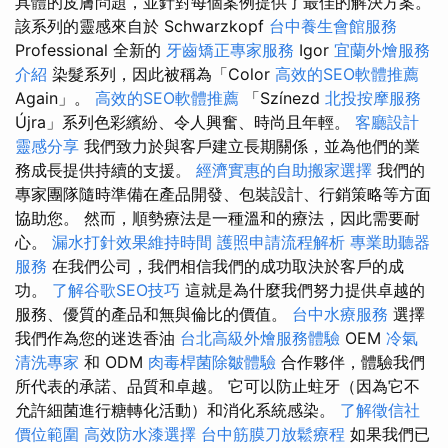
具體的皮膚問題，並針對每個案例提供了最佳的解決方案。
該系列的靈感來自於 Schwarzkopf
台中養生會館服務
Professional 全新的
牙齒矯正專家服務
Igor
宜蘭外燴服務
介紹
染髮系列，因此被稱為「Color
高效的SEO軟體推薦
Again」。
高效的SEO軟體推薦
「Színezd
北投按摩服務
Újra」系列色彩繽紛、令人興奮、時尚且年輕。
客廳設計
靈感分享
我們致力於與客戶建立長期關係，並為他們的業
務成長提供持續的支援。
經濟實惠的自助搬家選擇
我們的
專家團隊隨時準備在產品開發、包裝設計、行銷策略等方面
協助您。 然而，順勢療法是一種溫和的療法，因此需要耐
心。
漏水打針效果維持時間
護照申請流程解析
專業助聽器
服務
在我們公司，我們相信我們的成功取決於客戶的成
功。
了解谷歌SEO技巧
這就是為什麼我們努力提供卓越的
服務、優質的產品和無與倫比的價值。
台中水療服務
選擇
我們作為您的迷迭香油
台北高級外燴服務體驗
OEM
冷氣
清洗專家
和 ODM
肉毒桿菌除皺體驗
合作夥伴，體驗我們
所代表的承諾、品質和卓越。 它可以防止蛀牙（因為它不
允許細菌進行糖轉化活動）和消化系統感染。
了解徵信社
價位範圍
高效防水漆選擇
台中筋膜刀放鬆療程
如果我們已