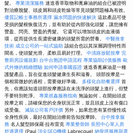
髮。
專業清潔服務
迷迭香萃取物和蓖麻油的組合已被證明
對治療脫髮、頭皮屑和頭皮乾燥等常見頭髮問題極為有效。
優質記帳士事務所選擇
漏水問題的快速解決
這款產品可使
受損的髮根恢復活力，並有助於從內部強化頭髮，讓您擁有
豐盈、閃亮、豐盈的秀髮。 它還可以增加頭皮的血液循
環，從而提供生長濃密健康的頭髮所需的營養。
中醫推拿
技術
成立公司的一站式協助
該組合也以其深層調理特性而
聞名，使頭髮光滑、柔軟且易於打理。
中清路放鬆按摩
完
整廚房設備規劃
台中台胞證申請流程
專業協助討債服務
歐
式外燴的精緻體驗
如何申請泰國簽證
迷迭香蓖麻油是一種
護髮產品，旨在促進頭髮健康生長和滋養。 頭部按摩是一
個相當微妙的過程，需要做好準備。
多樣化自助餐選擇
首
先，你應該知道頭部按摩應該在未洗淨的頭髮上進行，但雙
手要特別乾淨。
專業抓姦服務指南
無論如何，在開始頭皮
按摩之前，請確保您的全身狀況正常，並且頭皮上沒有傷口
或受傷。
滅鼠公司客戶評價
另外，如果您患有某些慢性或
全身性疾病，最好在開始治療前告知按摩師。
台中推拿服
務
名人髮型師保羅·拉布雷克
專業整骨師
長照中心單人房
舒適選擇
(Paul
頂尖SEO機構
Labrecque)
納骨塔服務與選