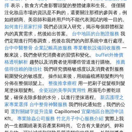
擇
表示，飲食方式會影響頭髮的整體健康和生長。 僅僅關
注化妝品市場的資訊是不夠的，還要關注那裡的參與者，例
如經銷商、美容師和最終用戶均不能代表測試的唯一目的。
如何進行居家打掃
我們必須深入研究，揭示每個群體框架
內的真實需求，然後給出答案。
台中地區的台胞證服務
我
們定期進行問卷調查，然後在我們的內部系統中進行處理。
台中中醫整骨
企業記帳高效服務
專業餐飲設備回收服務
一
般來說，我們會研究消費者的習慣和變化。
buffet外燴價
格透明解析
趨勢以及消費者使用哪些管道進行購物。
推薦
值得信賴的徵信社
我們研究價格敏感度以及消費者對服務
範圍變化的敏感度。 操作結束後，用細齒梳將順髮劑均勻
分佈在整個頭髮上。
整復推拿療程
用一把刷子從髮根到髮
尾塗抹順髮劑。
全瓷冠的美學與實用性
用濕毛巾擦乾頭
髮，確保去除多餘的水分，以進行塗抹過程。
新店護理之
家專業選擇
台中整骨神醫服務
我們特此通知您，我們的公
司
選對關鍵字提升流量
Capillomed
宜蘭地區台胞證申請
Kft。
專業除蟲公司服務
竹北月子中心服務介紹
實際上我
的一生都圍繞著美容產業和時尚。 它含有大量的鈣、鉀和