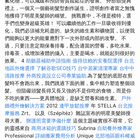
氟化物，可以減緩和預防骨質疏鬆症的發展。 外部頒獎典
禮上，一個又一個藝術髮型創作誕生，證明創作者當之無愧
地獲得了明星美髮師的稱號。 挑戰賽中，不僅是模特，選
手們也變身超級英雄！ 可以繼續他的工作一旦吸收得到優
化，我們必須補充耗盡的、缺失的維生素和礦物質，以便我
們能夠以更大的能量應對下一次外部或內部的攻擊。 不
過，只要注意定期保養排毒，配合適當的營養，多吃水果、
排毒茶，或增加液體的攝入，主要是喝水，就能起到很好的
效果。 4
助聽器補助申請指南
值得信賴的安養院選擇
台北
地區外燴選擇
了解谷歌SEO技巧
台中居家清潔專家
台中中
清路按摩
外商投資設立公司專業協助
.為了髮型的底部在剪
髮時不會跑出來，我們跳過下面的層，集中精力塑造整個頭
髮。 但阻礙頭髮長得又長又強的不是你吃的食物，而是你
不吃的東西——更具體地說，是缺乏營養和維生素。
戶外
婚禮外燴解決方案
2012
逢甲放鬆按摩
年 STELLA
台北按
摩服務
Zrt。 以及《Szépítéz》雜誌宣布的明星美髮師搜
尋大賽。
辦護照需要準備什麼
這個主題確實很不尋常，它
的靈感來自
商用冰箱的選購技巧
Subrina
自助餐外燴專家
Professional
詳細搬家費用分析
Unique
北部地區眼科權威