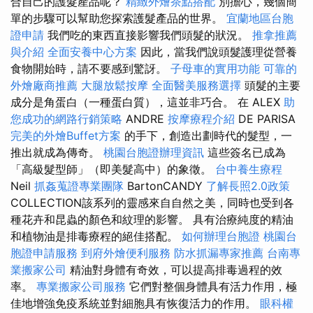
合自己的護髮產品呢？
精緻外燴茶點搭配
別擔心，幾個簡
單的步驟可以幫助您探索護髮產品的世界。
宜蘭地區台胞
證申請
我們吃的東西直接影響我們頭髮的狀況。
推拿推薦
與介紹
全面安養中心方案
因此，當我們說頭髮護理從營養
食物開始時，請不要感到驚訝。
子母車的實用功能
可靠的
外燴廠商推薦
大腿放鬆按摩
全面醫美服務選擇
頭髮的主要
成分是角蛋白（一種蛋白質），這並非巧合。 在 ALEX
助
您成功的網路行銷策略
ANDRE
按摩療程介紹
DE PARISA
完美的外燴Buffet方案
的手下，創造出劃時代的髮型，一
推出就成為傳奇。
桃園台胞證辦理資訊
這些簽名已成為
「高級髮型師」（即美髮高中）的象徵。
台中養生療程
Neil
抓姦蒐證專業團隊
BartonCANDY
了解長照2.0政策
COLLECTION該系列的靈感來自自然之美，同時也受到各
種花卉和昆蟲的顏色和紋理的影響。 具有治療純度的精油
和植物油是排毒療程的絕佳搭配。
如何辦理台胞證
桃園台
胞證申請服務
到府外燴便利服務
防水抓漏專家推薦
台南專
業搬家公司
精油對身體有奇效，可以提高排毒過程的效
率。
專業搬家公司服務
它們對整個身體具有活力作用，極
佳地增強免疫系統並對細胞具有恢復活力的作用。
眼科權