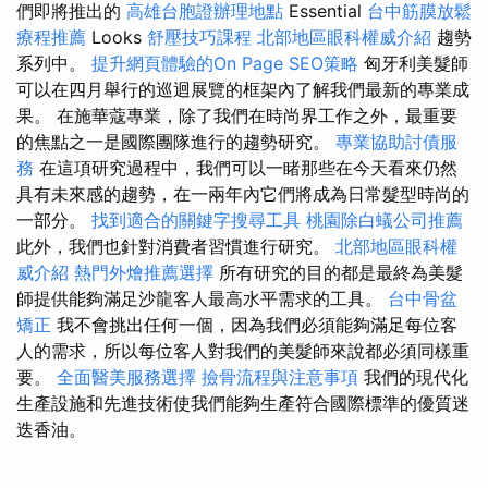
們即將推出的
高雄台胞證辦理地點
Essential
台中筋膜放鬆
療程推薦
Looks
舒壓技巧課程
北部地區眼科權威介紹
趨勢
系列中。
提升網頁體驗的On Page SEO策略
匈牙利美髮師
可以在四月舉行的巡迴展覽的框架內了解我們最新的專業成
果。 在施華蔻專業，除了我們在時尚界工作之外，最重要
的焦點之一是國際團隊進行的趨勢研究。
專業協助討債服
務
在這項研究過程中，我們可以一睹那些在今天看來仍然
具有未來感的趨勢，在一兩年內它們將成為日常髮型時尚的
一部分。
找到適合的關鍵字搜尋工具
桃園除白蟻公司推薦
此外，我們也針對消費者習慣進行研究。
北部地區眼科權
威介紹
熱門外燴推薦選擇
所有研究的目的都是最終為美髮
師提供能夠滿足沙龍客人最高水平需求的工具。
台中骨盆
矯正
我不會挑出任何一個，因為我們必須能夠滿足每位客
人的需求，所以每位客人對我們的美髮師來說都必須同樣重
要。
全面醫美服務選擇
撿骨流程與注意事項
我們的現代化
生產設施和先進技術使我們能夠生產符合國際標準的優質迷
迭香油。