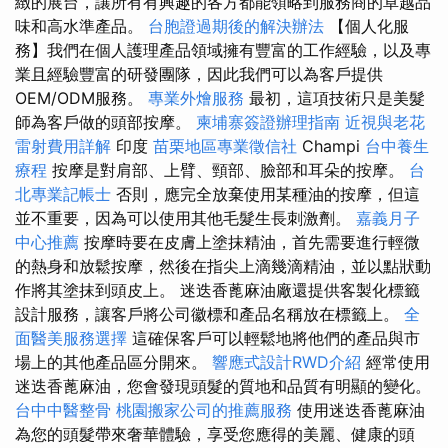
緻的展台，讓所有有興趣的各方都能領略到服務商的卓越品
味和高水準產品。
台胞證過期後的解決辦法
【個人化服
務】我們在個人護理產品領域擁有豐富的工作經驗，以及專
業且經驗豐富的研發團隊，因此我們可以為客戶提供
OEM/ODM服務。
專業外燴服務
最初，這項技術只是美髮
師為客戶做的頭部按摩。
柬埔寨簽證辦理指南
近視與老花
雷射費用詳解
印度
苗栗地區專業徵信社
Champi
台中養生
療程
按摩是對肩部、上臂、頸部、臉部和耳朵的按摩。
台
北專業記帳士
否則，應完全放棄使用某種油的按摩，但這
並不重要，因為可以使用其他毛髮生長刺激劑。
嘉義月子
中心推薦
按摩時要在皮膚上塗抹精油，首先需要進行輕微
的熱身和放鬆按摩，然後在指尖上滴幾滴精油，並以點狀動
作將其塗抹到頭皮上。 迷迭香蓖麻油廠還提供客製化標籤
設計服務，讓客戶將公司徽標和產品名稱放在標籤上。
全
面醫美服務選擇
這確保客戶可以輕鬆地將他們的產品與市
場上的其他產品區分開來。
響應式設計RWD介紹
經常使用
迷迭香蓖麻油，您會發現頭髮的質地和品質有明顯的變化。
台中中醫整骨
桃園搬家公司的推薦服務
使用迷迭香蓖麻油
為您的頭髮帶來奢華體驗，享受您應得的美麗、健康的頭