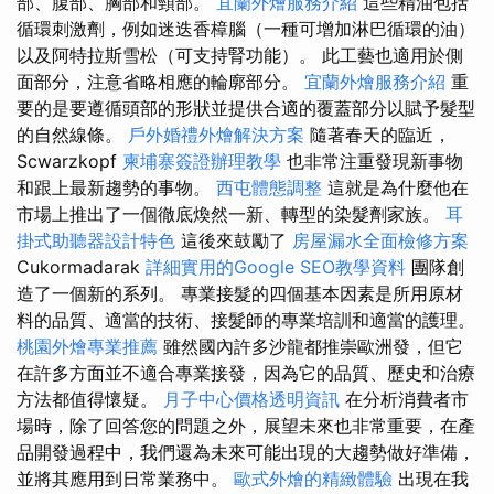
部、腹部、胸部和頸部。
宜蘭外燴服務介紹
這些精油包括
循環刺激劑，例如迷迭香樟腦（一種可增加淋巴循環的油）
以及阿特拉斯雪松（可支持腎功能）。 此工藝也適用於側
面部分，注意省略相應的輪廓部分。
宜蘭外燴服務介紹
重
要的是要遵循頭部的形狀並提供合適的覆蓋部分以賦予髮型
的自然線條。
戶外婚禮外燴解決方案
隨著春天的臨近，
Scwarzkopf
柬埔寨簽證辦理教學
也非常注重發現新事物
和跟上最新趨勢的事物。
西屯體態調整
這就是為什麼他在
市場上推出了一個徹底煥然一新、轉型的染髮劑家族。
耳
掛式助聽器設計特色
這後來鼓勵了
房屋漏水全面檢修方案
Cukormadarak
詳細實用的Google SEO教學資料
團隊創
造了一個新的系列。 專業接髮的四個基本因素是所用原材
料的品質、適當的技術、接髮師的專業培訓和適當的護理。
桃園外燴專業推薦
雖然國內許多沙龍都推崇歐洲發，但它
在許多方面並不適合專業接發，因為它的品質、歷史和治療
方法都值得懷疑。
月子中心價格透明資訊
在分析消費者市
場時，除了回答您的問題之外，展望未來也非常重要，在產
品開發過程中，我們還為未來可能出現的大趨勢做好準備，
並將其應用到日常業務中。
歐式外燴的精緻體驗
出現在我