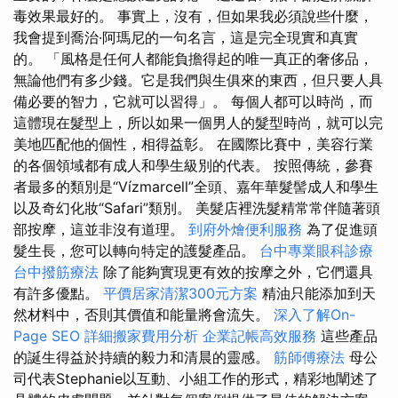
毒效果最好的。 事實上，沒有，但如果我必須說些什麼，
我會提到喬治·阿瑪尼的一句名言，這是完全現實和真實
的。 「風格是任何人都能負擔得起的唯一真正的奢侈品，
無論他們有多少錢。它是我們與生俱來的東西，但只要人具
備必要的智力，它就可以習得」。 每個人都可以時尚，而
這體現在髮型上，所以如果一個男人的髮型時尚，就可以完
美地匹配他的個性，相得益彰。 在國際比賽中，美容行業
的各個領域都有成人和學生級別的代表。 按照傳統，參賽
者最多的類別是“Vízmarcell”全頭、嘉年華髮髻成人和學生
以及奇幻化妝“Safari”類別。 美髮店裡洗髮精常常伴隨著頭
部按摩，這並非沒有道理。
到府外燴便利服務
為了促進頭
髮生長，您可以轉向特定的護髮產品。
台中專業眼科診療
台中撥筋療法
除了能夠實現更有效的按摩之外，它們還具
有許多優點。
平價居家清潔300元方案
精油只能添加到天
然材料中，否則其價值和能量將會流失。
深入了解On-
Page SEO
詳細搬家費用分析
企業記帳高效服務
這些產品
的誕生得益於持續的毅力和清晨的靈感。
筋師傅療法
母公
司代表Stephanie以互動、小組工作的形式，精彩地闡述了