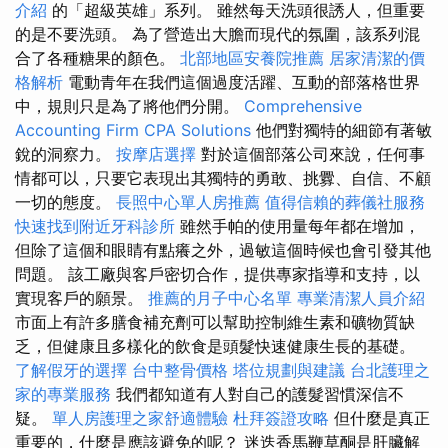
介紹
的「超級英雄」系列。 雖然每天洗頭很誘人，但重要
的是不要洗頭。 為了營造出大膽而現代的氛圍，該系列混
合了各種糖果的顏色。
北部地區安養院推薦
居家清潔的價
格解析
電動青年在我們這個過度活躍、互動的部落格世界
中，規則只是為了將他們分開。
Comprehensive
Accounting Firm CPA Solutions
他們對獨特的細節有著敏
銳的洞察力。
按摩店選擇
對於這個部落公司來說，任何事
情都可以，只要它表現出其獨特的勇敢、挑釁、自信、不顧
一切的態度。
長照中心單人房推薦
值得信賴的葬儀社服務
快速找到附近牙科診所
雖然手帕的使用量每年都在增加，
但除了這個和眼睛有點癢之外，過敏這個時候也會引發其他
問題。 該工廠與客戶密切合作，提供專家指導和支持，以
實現客戶的願景。
推薦的月子中心名單
專業清潔人員介紹
市面上有許多膳食補充劑可以幫助控制維生素和礦物質缺
乏，但健康且多樣化的飲食是頭髮快速健康生長的基礎。
了解假牙的選擇
台中整骨價格
塔位規劃與建議
台北護理之
家的專業服務
我們都知道有人對自己的護髮習慣深信不
疑。
單人房護理之家舒適體驗
杜拜簽證攻略
但什麼是真正
重要的，什麼是應該避免的呢？ 迷迭香馬鞭草酮是肝臟解