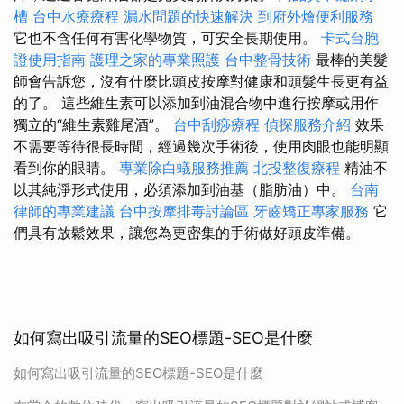
槽
台中水療療程
漏水問題的快速解決
到府外燴便利服務
它也不含任何有害化學物質，可安全長期使用。
卡式台胞
證使用指南
護理之家的專業照護
台中整骨技術
最棒的美髮
師會告訴您，沒有什麼比頭皮按摩對健康和頭髮生長更有益
的了。 這些維生素可以添加到油混合物中進行按摩或用作
獨立的“維生素雞尾酒”。
台中刮痧療程
偵探服務介紹
效果
不需要等待很長時間，經過幾次手術後，使用肉眼也能明顯
看到你的眼睛。
專業除白蟻服務推薦
北投整復療程
精油不
以其純淨形式使用，必須添加到油基（脂肪油）中。
台南
律師的專業建議
台中按摩排毒討論區
牙齒矯正專家服務
它
們具有放鬆效果，讓您為更密集的手術做好頭皮準備。
如何寫出吸引流量的SEO標題-SEO是什麼
如何寫出吸引流量的SEO標題-SEO是什麼