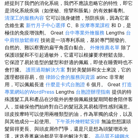
經提到了我們的消化系統，我們不應該忽略它的特性，即它
是消化系統疾病（如便秘、痙攣和脹氣）的有效解毒劑。
清潔工的服務內容
它可以強身健體，預防疾病，因為它富
含維生素
新竹月子中心選擇
C、B
按摩專業課程
和 D，是
極佳的免疫增強劑。 Great
台中專業外燴服務
Lengths
台
中肩頸放鬆療程
技術是一項專利系統，基於專門開發的、
自然的、難以察覺的扁平角蛋白黏合。
外燴推薦名單
除了
保護頭髮和不引起過敏外，它還可以根據要求輕鬆去除。
它保證了易於造型的髮型和舒適的佩戴，即使在睡覺時也不
會打擾。
護照過期解決方案
對於美髮師和女士來說，它的
護理都很容易，但
律師公會的服務與資源
atinc 非常耐
用，可以佩戴長達
什麼是卡式台胞證
6 個月。 Great
打造
專業網站的WordPress
Lengths
台胞證辦理指南
提供的特
殊護髮工具和產品在沙龍外的整個佩戴接髮期間都會陪伴客
人，並確保他們始終對自己的髮冠及其易梳理性感到滿意。
頭皮按摩時可以使用兩種類型的油，作為單獨的成分，以及
與其他成分一起使用。
下午茶外燴輕鬆安排
無論您想讓頭
髮留得更長、與頭皮屑作鬥爭，還是只是想為頭髮增添光
澤，迷迭香蓖麻油都是完美的解決方案。
高品質不鏽鋼水