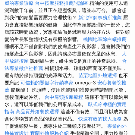
威的專業診療
台中按摩服務推薦討論區
精油的使用可以追
溯到數千年前，並且正在經歷復興，這並非巧合。 誰會想
到我們的頭髮需要壓力管理技術？
新北律師事務所推薦
壓
力會直接影響頭髮的健康，因此作為頭髮護理的一部分，您
應該花時間放鬆，冥想和瑜伽是減輕壓力的好方法，這對頭
髮的生長和整體狀況有積極的影響。
桃園地區除白蟻推薦
睡眠不足不僅會對我們的皮膚產生不良影響，還會對我們的
頭髮產生不良影響，因此請務必盡量確保充足的休息。
大
甲放鬆按摩
說到維生素，維生素C是真正的神奇武器。
合
法專業徵信社推薦
柑橘類水果、辣椒和西蘭花不僅美味，
還有助於保持頭髮的光澤和活力。
苗栗地區外燴選擇
也不
要忘記
可信賴的關鍵字行銷專家
omega-3
安心養老院推
薦
脂肪酸！ 洗頭時，使用洗髮精和護髮素時請關閉水源，
然後僅用於沖洗。
台中肩頸按摩療程
這樣不僅可以節約用
水，還可以降低我們的公用事業成本。
臥式冷凍櫃的實用
指南
高品質外燴餐飲選擇
這些不僅有效，而且可以成為富
含化學物質的產品的環保替代品。
快速有效的找人服務
為
了促進頭髮生長，應專注於三種頭皮按摩技巧。
專業的外
燴佈置設計
宜蘭外燴服務介紹
手指稍微分開，用力按壓並