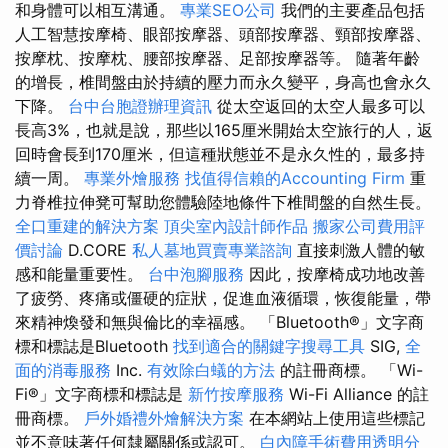
和身體可以相互溝通。
專業SEO公司
我們的主要產品包括
人工智慧按摩椅、眼部按摩器、頭部按摩器、頸部按摩器、
按摩枕、按摩枕、腰部按摩器、足部按摩器等。 隨著年齡
的增長，椎間盤由於持續的壓力而永久變平，身高也會永久
下降。
台中台胞證辦理資訊
從太空返回的太空人最多可以
長高3%，也就是說，那些以165厘米開始太空旅行的人，返
回時會長到170厘米，但這種狀態並不是永久性的，最多持
續一周。
專業外燴服務
找值得信賴的Accounting Firm
重
力脊椎拉伸凳可幫助您體驗陸地條件下椎間盤的自然生長。
全口重建的解決方案
頂尖室內設計師作品
搬家公司費用評
價討論
D.CORE
私人墓地買賣專業諮詢
直接刺激人體的敏
感和能量重要性。
台中泡腳服務
因此，按摩椅成功地改善
了疲勞、疼痛或僵硬的症狀，促進血液循環，恢復能量，帶
來精神煥發和無與倫比的幸福感。 「Bluetooth®」文字商
標和標誌是Bluetooth
找到適合的關鍵字搜尋工具
SIG,
全
面的消毒服務
Inc.
有效除白蟻的方法
的註冊商標。 「Wi-
Fi®」文字商標和標誌是
新竹按摩服務
Wi-Fi Alliance 的註
冊商標。
戶外婚禮外燴解決方案
在本網站上使用這些標記
並不意味著任何隸屬關係或認可。
白內障手術費用透明分