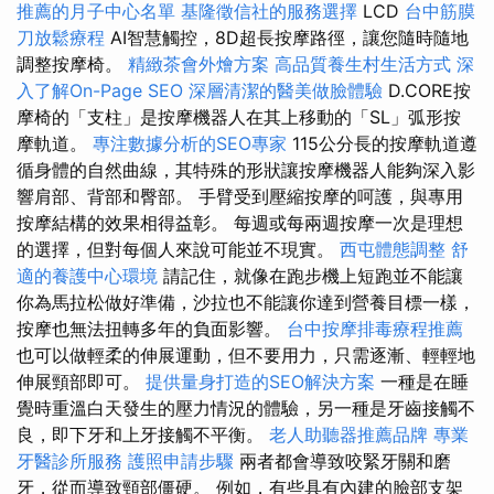
推薦的月子中心名單
基隆徵信社的服務選擇
LCD
台中筋膜
刀放鬆療程
AI智慧觸控，8D超長按摩路徑，讓您隨時隨地
調整按摩椅。
精緻茶會外燴方案
高品質養生村生活方式
深
入了解On-Page SEO
深層清潔的醫美做臉體驗
D.CORE按
摩椅的「支柱」是按摩機器人在其上移動的「SL」弧形按
摩軌道。
專注數據分析的SEO專家
115公分長的按摩軌道遵
循身體的自然曲線，其特殊的形狀讓按摩機器人能夠深入影
響肩部、背部和臀部。 手臂受到壓縮按摩的呵護，與專用
按摩結構的效果相得益彰。 每週或每兩週按摩一次是理想
的選擇，但對每個人來說可能並不現實。
西屯體態調整
舒
適的養護中心環境
請記住，就像在跑步機上短跑並不能讓
你為馬拉松做好準備，沙拉也不能讓你達到營養目標一樣，
按摩也無法扭轉多年的負面影響。
台中按摩排毒療程推薦
也可以做輕柔的伸展運動，但不要用力，只需逐漸、輕輕地
伸展頸部即可。
提供量身打造的SEO解決方案
一種是在睡
覺時重溫白天發生的壓力情況的體驗，另一種是牙齒接觸不
良，即下牙和上牙接觸不平衡。
老人助聽器推薦品牌
專業
牙醫診所服務
護照申請步驟
兩者都會導致咬緊牙關和磨
牙，從而導致頸部僵硬。 例如，有些具有內建的臉部支架