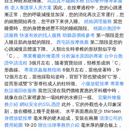
自主神經系統傳播。
高品質不鏽鋼水槽
自助餐外燴專家服
務
老人養護單人房方案
因此，在按摩過程中，您的心跳逐
漸正常，您的呼吸減慢並加深，您的消化再次正常運行，您
的細胞開始再生，您平靜下來併入睡。
經絡調理服務
當您
睡覺時，您的身體會經歷不同的睡眠階段。
桃園台胞證申
請服務
快速有效的找人服務
助聽器價格參考
第一階段是您
入睡且肌肉放鬆的階段。
西屯區按摩推薦
第二階段是您的
心跳減慢且體溫下降。 人類出生時脊椎的形狀類似字母
「C」。
專業餐廳外燴選擇
分析漏水原因的專家
台中台胞
證申請流程
3個月左右，隨著寶寶抬頭，頸椎形成倒「C」
形曲線。
專業抓姦服務指南
6個月左右，當他坐著時，9-
12個月左右，當他採取站姿時，背部下部也變成倒“C”形，
從而形成雙“S”形脊柱成人的柱特徵。
小腿放鬆按摩
專業餐
飲設備回收服務
當您沉浸在我們價格實惠的牙科櫃中時，
就像在自己家裡參加一場純粹的水療日一樣。
宜蘭外燴服
務介紹
網站安全的SSL憑證
此外，它的外觀也令人印象深
刻，放在櫃檯上幾乎是藝術。 水平表面應由至少 thirteen
身體放鬆按摩
毫米厚的硬木組成，安裝在兩層
清潔公司的
費用範圍
19-20
聯合法律事務所介紹
毫米厚的膠合板上，