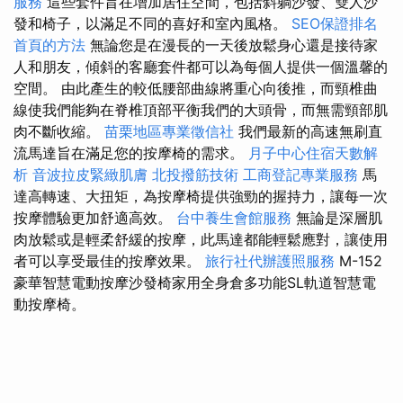
服務
這些套件旨在增加居住空間，包括斜躺沙發、雙人沙
發和椅子，以滿足不同的喜好和室內風格。
SEO保證排名
首頁的方法
無論您是在漫長的一天後放鬆身心還是接待家
人和朋友，傾斜的客廳套件都可以為每個人提供一個溫馨的
空間。 由此產生的較低腰部曲線將重心向後推，而頸椎曲
線使我們能夠在脊椎頂部平衡我們的大頭骨，而無需頸部肌
肉不斷收縮。
苗栗地區專業徵信社
我們最新的高速無刷直
流馬達旨在滿足您的按摩椅的需求。
月子中心住宿天數解
析
音波拉皮緊緻肌膚
北投撥筋技術
工商登記專業服務
馬
達高轉速、大扭矩，為按摩椅提供強勁的握持力，讓每一次
按摩體驗更加舒適高效。
台中養生會館服務
無論是深層肌
肉放鬆或是輕柔舒緩的按摩，此馬達都能輕鬆應對，讓使用
者可以享受最佳的按摩效果。
旅行社代辦護照服務
M-152
豪華智慧電動按摩沙發椅家用全身倉多功能SL軌道智慧電
動按摩椅。