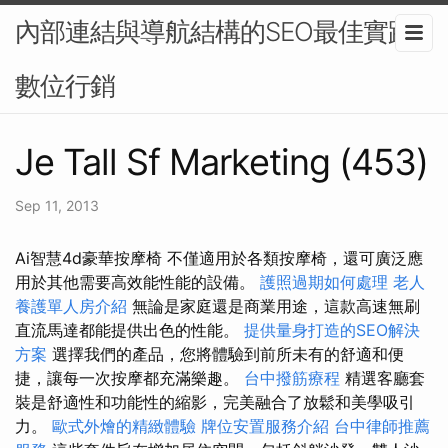
內部連結與導航結構的SEO最佳實踐-
數位行銷
Je Tall Sf Marketing (453)
Sep 11, 2013
Ai智慧4d豪華按摩椅 不僅適用於各類按摩椅，還可廣泛應
用於其他需要高效能性能的設備。
護照過期如何處理
老人
養護單人房介紹
無論是家庭還是商業用途，這款高速無刷
直流馬達都能提供出色的性能。
提供量身打造的SEO解決
方案
選擇我們的產品，您將體驗到前所未有的舒適和便
捷，讓每一次按摩都充滿樂趣。
台中撥筋療程
精選客廳套
裝是舒適性和功能性的縮影，完美融合了放鬆和美學吸引
力。
歐式外燴的精緻體驗
牌位安置服務介紹
台中律師推薦