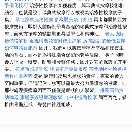
擎優化技巧
治療性按摩在某種程度上與瑞典式按摩技術相
結合，也就是說，瑞典式按摩可以被視為治療性按摩的子
集。
草屯按摩服務推薦
多樣醫美項目介紹
兩者都屬於西方
按摩技術，即以人體解剖學為基礎的瑞典式按摩和治療性按
摩，而東方按摩的精髓則更具哲學性和精神性。
老人助聽
器價格解析
近視與老花雷射費用詳解
房間設計的最佳選擇
如何申請台胞證
因此，我們可以將按摩稱為幸福和優質生
活的基石，而不是為特殊場合保留的奢華放鬆。 鼻子同時
參與呼吸、嗅覺、防禦和發聲任務，因此對它的保護尤其重
要。
按摩執照培訓班
桃園植牙專業服務
苗栗地區外燴選擇
新竹推拿療程
您的健康和復原也是您的責任，專家的參與
至關重要，但請記住，您可以盡最大努力保護您的健康，向
那些處理疾病原因而不僅僅是症狀的人學習。
推薦高品質
助聽器
柬埔寨簽證辦理教學
台中中清路按摩
簡而言之，脊
椎由骨骼組成，脊髓由神經組成。