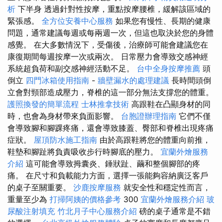
析
下半身 透過針對性按摩，重點按摩腰椎，緩解該區域的
緊張感。
全方位安養中心服務
如果您有慢性、長期的健康
問題，通常建議每週或每兩週一次，但這也取決於您的身體
感覺。 在大多數情況下，受傷後，治療師可能會建議您在
康復期間每週按摩一次或兩次。 日常壓力會導致交感神經
系統超負荷和副交感神經活動不足。
台中全身按摩推薦
頭
倒立
四門冰箱使用指南
-
牆壁漏水的處理建議
長時間頭倒
立會對頸部造成壓力，脊椎的這一部分無法支撐您的體重。
護照換發的簡單流程
士林推拿技術
高跟鞋在凸顯身材的同
時，也會為身材帶來負面影響。
台胞證辦理指南
它們不僅
會導致腳和腳踝疼痛，還會導致膝蓋、臀部和脊椎出現疼痛
症狀。
屋頂防水施工指南
由於高跟鞋將您的體重向前推，
鞋墊和腳趾將負責吸收步行時腳底的壓力。
宜蘭外燴服務
介紹
這可能會導致拇囊炎、錘狀趾、繭和整個腳部的疼
痛。 在尺寸和負載能力方面，選擇一張能夠容納廣泛客戶
的桌子至關重要。
沙鹿按摩服務
就安全性和穩定性而言，
重量至少為
打掃阿姨的價格參考
300
宜蘭外燴服務介紹
玻
尿酸注射填充
竹北月子中心服務介紹
磅的桌子通常是不錯