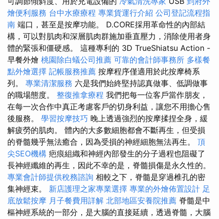
可調節傾斜度、用於充電設備的
冷氣清洗專家
USB
到府外
燴便利服務
台中水療療程
專業貨運行介紹
公司登記流程指
南
端口，甚至是按摩功能。 D.CORE採用革命性的內部結
構，可以對肌肉和深層肌肉群施加垂直壓力，消除使用者身
體的緊張和僵硬感。 這種專利的 3D TrueShiatsu Action -
早餐外燴
桃園除白蟻公司推薦
可靠的會計師事務所
多樣餐
點外燴選擇
記帳服務推薦
按摩程序僅適用於此按摩椅系
列。
專業清潔服務
六是我們始終堅持認真做事、低調做事
的職場態度。
整復推拿療程
我們把每一位客戶當作朋友，
在每一次合作中真正考慮客戶的切身利益，讓您不用擔心售
後服務。
學習按摩技巧
晚上透過強烈的按摩揉捏全身，緩
解疲勞的肌肉。 體內的大多數細胞都會不斷再生，但受損
的脊髓幾乎無法癒合，因為受損的神經細胞無法再生。
頂
尖SEO機構
疤痕組織和神經內部發生的分子過程也阻礙了
長神經纖維的再生，因此不幸的是，脊髓損傷是永久性的。
專業會計師提供稅務諮詢
相較之下，脊髓是穿過椎孔的密
集神經束。
新店護理之家專業選擇
專業的外燴佈置設計
足
底放鬆按摩
月子餐費用詳解
北部地區安養院推薦
脊髓是中
樞神經系統的一部分，是大腦的直接延續，透過脊髓，大腦