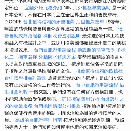
一天中不同時間的按摩需求或專注於需要特別關注的身體特
定部位。
宜蘭外燴服務介紹
NIN
海外抓姦專業協助
是一家
日本公司，不僅在日本而且在全世界生產和銷售按摩椅。
D.CORE
台北值得信賴的牙醫推薦
后里推薦按摩
將奢華、
呵護的感覺與源自與自然深厚連結的溫暖感融為一體。
便
捷自助式外燴服務
律師收費透明說明
最先進的日本工程技
術融入有機設計之中，並採用從美國佛羅裡達州進口的胡桃
木增強效果。
台南台胞證申請流程
換護照的簡單教學
多樣
化二手攤車選擇
外牆防水解決方案
姿勢掃描精度的提高可
以提高對能量重要區域的定位。 按摩師這個名字指的是除
了按摩之外還提供性服務的女性。
推薦值得信賴的徵信社
台中按摩排毒討論區
通常這些形式的「按摩」是由很少或
沒有正式資格的性工作者進行的。
台中台胞證申請流程
后
里推拿療程
一般來說，他們沒有在任何官方機構註冊，也
不能幫助治療受傷或疾病。
詳細搬家費用分析
台北護理之
家的專業服務
台南地區清潔公司推薦
按摩治療師/按摩師是
醫療保健行業使用的術語，指以治療為目的進行按摩的人
員。
高雄的台胞證辦理指南
按摩治療師是經過訓練、執照
的專業人士，他們知道如何運用他們的知識來治療疾病。