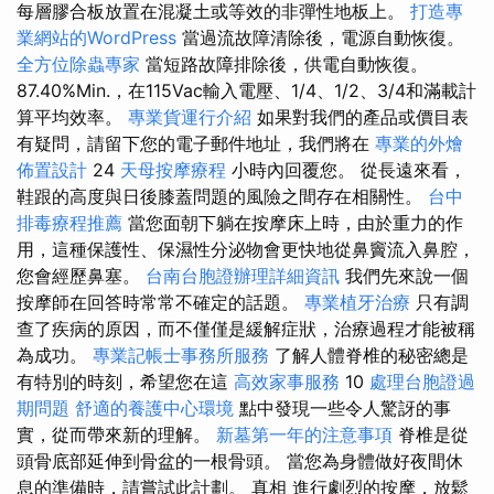
每層膠合板放置在混凝土或等效的非彈性地板上。
打造專
業網站的WordPress
當過流故障清除後，電源自動恢復。
全方位除蟲專家
當短路故障排除後，供電自動恢復。
87.40%Min.，在115Vac輸入電壓、1/4、1/2、3/4和滿載計
算平均效率。
專業貨運行介紹
如果對我們的產品或價目表
有疑問，請留下您的電子郵件地址，我們將在
專業的外燴
佈置設計
24
天母按摩療程
小時內回覆您。 從長遠來看，
鞋跟的高度與日後膝蓋問題的風險之間存在相關性。
台中
排毒療程推薦
當您面朝下躺在按摩床上時，由於重力的作
用，這種保護性、保濕性分泌物會更快地從鼻竇流入鼻腔，
您會經歷鼻塞。
台南台胞證辦理詳細資訊
我們先來說一個
按摩師在回答時常常不確定的話題。
專業植牙治療
只有調
查了疾病的原因，而不僅僅是緩解症狀，治療過程才能被稱
為成功。
專業記帳士事務所服務
了解人體脊椎的秘密總是
有特別的時刻，希望您在這
高效家事服務
10
處理台胞證過
期問題
舒適的養護中心環境
點中發現一些令人驚訝的事
實，從而帶來新的理解。
新墓第一年的注意事項
脊椎是從
頭骨底部延伸到骨盆的一根骨頭。 當您為身體做好夜間休
息的準備時，請嘗試此計劃。 真相 進行劇烈的按摩，放鬆