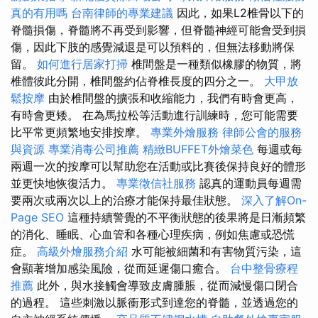
真的有用嗎
台南律師的專業建議
因此，如果L2椎骨以下的
脊髓損傷，脊髓將不再受到影響，但脊髓神經可能會受到損
傷，因此下肢的感覺減退是可以預料的，但無法移動將保
留。
如何進行居家打掃
椎間盤是一種類似橡膠的物質，將
椎體彼此分開，椎間盤約佔脊椎長度的四分之一。
大甲放
鬆按摩
由於椎間盤的擴張和收縮能力，我們有時會更高，
有時會更矮。 在為馬拉松等活動進行訓練時，您可能需要
比平常更頻繁地安排按摩。
專業外燴服務
律師公會的服務
與資源
專業消毒公司推薦
精緻BUFFET外燴菜色
每週或每
兩週一次的按摩可以幫助您在活動或比賽後保持良好的體形
並更快地恢復活力。
專業徵信社服務
認真的運動員每週需
要兩次或兩次以上的治療才能保持最佳狀態。
深入了解On-
Page SEO
這種持續警覺的不平衡狀態的後果將是日漸頻繁
的消化、睡眠、心血管和各種心理疾病，例如焦慮或恐慌
症。
高級外燴服務介紹
水可能被細菌和有害物質污染，這
會顯著增加感染風險，從而延遲傷口癒合。
台中整骨療程
推薦
此外，與水接觸會導致皮膚腫脹，從而減慢傷口閉合
的過程。 這些刺激以脈衝形式到達您的脊髓，並透過您的