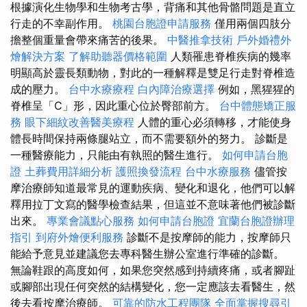
根據演化生物學和生物考古學，背痛和其他骨骼問題是直立
行走的不幸副作用。
桃園台胞證申請服務
僅用兩個四肢分
擔整個重量會帶來痛苦的後果。
中醫推拿技術
戶外婚禮外
燴解決方案
了解助聽器價格範圍
人類罹患脊椎疾病的幾率
明顯高於靈長類動物，對此的一種解釋是雙足行走對脊椎造
成的壓力。
台中水療療程
白內障治療選擇
例如，黑猩猩的
脊椎呈「C」形，因此重心位於臀部前方。
台中體態矯正服
務
眼下細紋改善醫美療程
人體的重心必須轉移，才能使身
體長時間保持兩條腿站立，而不需要額外的努力。 診斷是
一種醫療能力，只能由有執照的醫生進行。
如何申請台胞
證
土葬費用詳細分析
護照換發流程
台中水療服務
儘管按
摩治療師知道最常見的運動疾病、變化和退化，他們可以解
釋用拉丁文寫的醫學檢查結果，但這並不意味著他們被診斷
出來。
專業會議點心服務
如何申請台胞證
宜蘭台胞證辦理
指引
到府外燴便利服務
診斷不是按摩師的能力，按摩師只
能給予意見並建議您去專科醫生辦公室進行準確的診斷。
無論鞋跟的高度如何，如果您突然感到持續疼痛，或者腳趾
或腳部出現任何突然的結構變化，您一定應該去看醫生，然
後去看按摩治療師。
可靠的防水工程團隊
全面掌握搜尋引