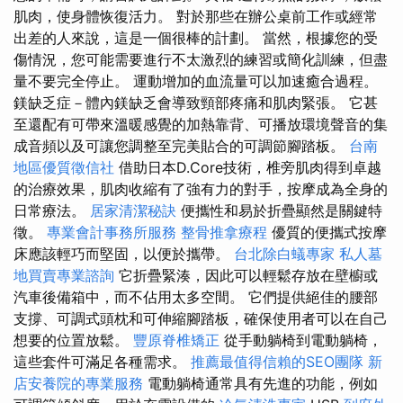
肌肉，使身體恢復活力。 對於那些在辦公桌前工作或經常
出差的人來說，這是一個很棒的計劃。 當然，根據您的受
傷情況，您可能需要進行不太激烈的練習或簡化訓練，但盡
量不要完全停止。 運動增加的血流量可以加速癒合過程。
鎂缺乏症－體內鎂缺乏會導致頸部疼痛和肌肉緊張。 它甚
至還配有可帶來溫暖感覺的加熱靠背、可播放環境聲音的集
成音頻以及可讓您調整至完美貼合的可調節腳踏板。
台南
地區優質徵信社
借助日本D.Core技術，椎旁肌肉得到卓越
的治療效果，肌肉收縮有了強有力的對手，按摩成為全身的
日常療法。
居家清潔秘訣
便攜性和易於折疊顯然是關鍵特
徵。
專業會計事務所服務
整骨推拿療程
優質的便攜式按摩
床應該輕巧而堅固，以便於攜帶。
台北除白蟻專家
私人墓
地買賣專業諮詢
它折疊緊湊，因此可以輕鬆存放在壁櫥或
汽車後備箱中，而不佔用太多空間。 它們提供絕佳的腰部
支撐、可調式頭枕和可伸縮腳踏板，確保使用者可以在自己
想要的位置放鬆。
豐原脊椎矯正
從手動躺椅到電動躺椅，
這些套件可滿足各種需求。
推薦最值得信賴的SEO團隊
新
店安養院的專業服務
電動躺椅通常具有先進的功能，例如