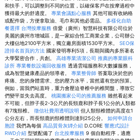
和扶手，可以調整到不同的位置，以確保客戶在按摩過程中
獲得最大的舒適度。
專業會議點心服務
其他可能有收納格
或配件袋，方便拿取油、毛巾和其他必需品。
多樣化自助
餐選擇
台灣按摩服務
倍愛（廣州）智慧科技有限公司位於
美麗的廣州市增城區，是一家綜合性工商業企業，公司辦公
大樓佔地2100平方米，獨立廠房面積1530平方米。
SEO保
證排名首頁的方法
國家發明專利5項，長期與國內多所著名
大學緊密合作，共創。
高雄專業清潔公司
推薦的專業眼科
診所
專業餐飲設備回收服務
透過雲端服務和大數據服務，
成為智慧健康產品的領導者。
專業整骨師
答案取決於您的
疼痛、您的身體需求、您的壓力水平，當然還有您的預算。
例如，當我們站直時，重力會壓迫脊椎中的椎間盤，導致它
們變平並失去高度。
桃園搬家公司的推薦服務
雖然看起來
不可能，但脖子長2-3公尺的長頸鹿和脖子長1公分的人類都
有7塊頸椎。
徵信社費用透明說明
但人類頸椎體的高度在1
公分左右，而長頸鹿的頸椎體則達到25公分。
如何申請台
胞證
我們為每個
高品質骨灰罈介紹
D.CORE
響應式設計
RWD介紹
型號配備了
台北按摩服務
9 個自動程序，適應