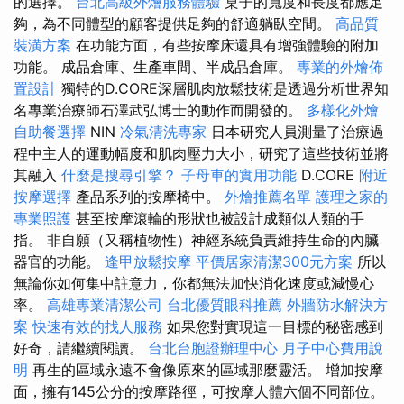
的選擇。
台北高級外燴服務體驗
桌子的寬度和長度都應足
夠，為不同體型的顧客提供足夠的舒適躺臥空間。
高品質
裝潢方案
在功能方面，有些按摩床還具有增強體驗的附加
功能。 成品倉庫、生產車間、半成品倉庫。
專業的外燴佈
置設計
獨特的D.CORE深層肌肉放鬆技術是透過分析世界知
名專業治療師石澤武弘博士的動作而開發的。
多樣化外燴
自助餐選擇
NIN
冷氣清洗專家
日本研究人員測量了治療過
程中主人的運動幅度和肌肉壓力大小，研究了這些技術並將
其融入
什麼是搜尋引擎？
子母車的實用功能
D.CORE
附近
按摩選擇
產品系列的按摩椅中。
外燴推薦名單
護理之家的
專業照護
甚至按摩滾輪的形狀也被設計成類似人類的手
指。 非自願（又稱植物性）神經系統負責維持生命的內臟
器官的功能。
逢甲放鬆按摩
平價居家清潔300元方案
所以
無論你如何集中註意力，你都無法加快消化速度或減慢心
率。
高雄專業清潔公司
台北優質眼科推薦
外牆防水解決方
案
快速有效的找人服務
如果您對實現這一目標的秘密感到
好奇，請繼續閱讀。
台北台胞證辦理中心
月子中心費用說
明
再生的區域永遠不會像原來的區域那麼靈活。 增加按摩
面，擁有145公分的按摩路徑，可按摩人體六個不同部位。