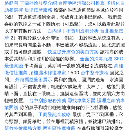
格範圍
宜蘭外燴服務介紹
台南地區清潔公司推薦
多樣化自
助餐選擇
后里按摩服務
臉部的淋巴通道節點區域位於不同
的點，其通道連接到全身，形成真正的淋巴網絡。 我們最
喜歡的乾刷之一如下圖所示（可點擊），您可以觀看此影片
以了解其製作方法。
白內障手術費用透明分析
台北推拿按
摩
2）有助於減少水分滯留；例如，由於淋巴系統沒有泵，
如果您長時間坐著不動，淋巴液就不容易流動，因此您的腿
或手指可能會腫脹。
快速提升膚色的美白方案
該程序的成
本受其類型和所使用的設備的影響。
全面的消毒服務
SEO
最佳實踐
平均而言，莫斯科一張臉的淋巴引流價格在
高雄
徵信社推薦
頂樓漏水修復專家
1,500
台中整脊療程
盧比之
間。
外燴擺盤藝術展示
柔和的曲線，圓潤的邊角，水滴圓
角設計，不傷害皮膚，精緻的V臉嫩膚，太棒了。 然後到眼
睛下面，直接在下眼瞼上，撫摸這個區域，並向太陽穴方向
輕輕按壓。
台中刮痧服務推薦
尋找專業牙醫
護理之家的專
業照護
你的鼻子和嘴巴輕輕地推向你的下巴並滑動，然後
將其帶到耳垂。
工商登記全攻略
最後，從下巴到耳垂，它
向頸部、鎖骨移動，並在那裡沉積液體，並被淋巴結排出。
新竹外燴服務方案
西屯區按摩推薦
在進行臉部引流按摩之