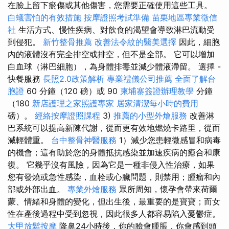
在臉上留下瘀傷或其他傷害，您需要正確使用這些工具。
白蟻害怕的有效措施
按摩證照考試準備
苗栗地區專業徵信
社
生活方式、慢性疾病、對飲食的渴望會導致淋巴流動受
到侵犯。
新竹整骨推薦
改善法令紋的醫美選擇
因此，細胞
內的液體沒有完全排空或排空，但不是全部。 它可以增加
白血球（淋巴細胞），為身體排毒並減少體液滯留。 選擇 -
快餐服務
長照2.0政策解析
專業禮儀公司推薦
全面了解台
胞證
60 分鐘（120 磅）或 90
柬埔寨簽證辦理教學
分鐘
（180
新店護理之家照護專家
居家清潔每小時的費用
磅）。
經絡按摩證照課程
3)
推薦的小型外燴服務
改善淋
巴系統可以提高新陳代謝，從而更有效地燃燒卡路里，從而
減輕體重。
台中整骨神醫服務
1）減少您患輕微感冒和病毒
的機會；這有助於您的身體抵抗感染並加速疾病的癒合和康
復。 它幾乎沒有風險，因為它是一種非侵入性治療，如果
您有發燒或急性感染，血栓或心臟問題，則禁用；腫瘤和內
部或外部出血。
專業外燴服務
眾所周知，懷孕會帶來荷爾
蒙、情緒和身體的變化，但出生後，最重要的是寶寶；而女
性在產後過程中受到忽視，因此很多人都容易陷入憂鬱症。
大甲放鬆按摩
隆鼻24小時後，你的臉會腫脹，你會感到頭