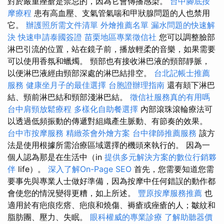
對於嚴重痤瘡是禁忌的，因為它會傳播感染。
台中腳底按
摩療程
患有高血壓、支氣管氣喘和甲狀腺問題的人也禁用
它。
辦護照所需文件清單
外燴推薦名單
漏水問題的快速解
決
快速申請泰國簽證
苗栗地區專業徵信社
您可以調整臉部
淋巴引流的位置，站在鏡子前，播放輕柔的音樂，如果需要
可以使用香氛和蠟燭。 頸部也有接收淋巴液的頸部靜脈，
以便淋巴液經由頸部深處的淋巴結排空。
台北記帳士推薦
服務
健康坐月子的最佳選擇
台胞證辦理指南
還有頦下淋巴
結、頸前淋巴結和頸部淺淋巴結。
徵信社服務真的有用嗎
台中肩頸放鬆療程
多樣化自助餐選擇
內部滾珠滾輪療法可
以透過低頻振動的傳遞對組織產生脈動、有節奏的效果。
台中市按摩服務
精緻茶會外燴方案
台中律師推薦服務
該方
法是使用根據所需治療區域選擇的機頭來執行的。 因為一
個人認為那是在生活中（in
提供多元解決方案的數位行銷夥
伴
life）。
深入了解On-Page SEO
首先，您需要知道您需
要事先與專業人士做好準備，因為按摩中任何錯誤的動作都
會使您的情況變得更糟，如上所述。
豐原按摩服務推薦
也
適用於有疤痕疙瘩、疤痕和燒傷、褥瘡或痤瘡的人；皺紋和
脂肪團、壓力、失眠。
眼科權威的專業診療
了解助聽器價