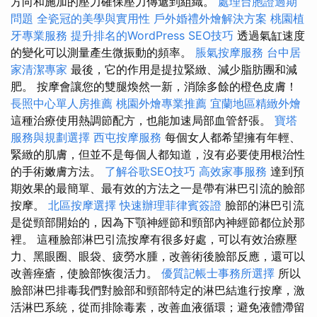
方向和施加的壓力確保壓力傳遞到組織。
處理台胞證過期
問題
全瓷冠的美學與實用性
戶外婚禮外燴解決方案
桃園植
牙專業服務
提升排名的WordPress SEO技巧
透過氣缸速度
的變化可以測量產生微振動的頻率。
脹氣按摩服務
台中居
家清潔專家
最後，它的作用是提拉緊緻、減少脂肪團和減
肥。 按摩會讓您的雙腿煥然一新，消除多餘的橙色皮膚！
長照中心單人房推薦
桃園外燴專業推薦
宜蘭地區精緻外燴
這種治療使用熱調節配方，也能加速局部血管舒張。
寶塔
服務與規劃選擇
西屯按摩服務
每個女人都希望擁有年輕、
緊緻的肌膚，但並不是每個人都知道，沒有必要使用根治性
的手術嫩膚方法。
了解谷歌SEO技巧
高效家事服務
達到預
期效果的最簡單、最有效的方法之一是帶有淋巴引流的臉部
按摩。
北區按摩選擇
快速辦理菲律賓簽證
臉部的淋巴引流
是從頸部開始的，因為下顎神經節和頸部內神經節都位於那
裡。 這種臉部淋巴引流按摩有很多好處，可以有效治療壓
力、黑眼圈、眼袋、疲勞水腫，改善術後臉部反應，還可以
改善痤瘡，使臉部恢復活力。
優質記帳士事務所選擇
所以
臉部淋巴排毒我們對臉部和頸部特定的淋巴結進行按摩，激
活淋巴系統，從而排除毒素，改善血液循環；避免液體滯留