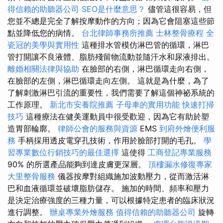
得信賴的助聽器公司
SEO是什麼意思？
儘管這很容易，但
您並不總是完全了解按摩動作的方向；因為它會阻塞這些節
點並降低您的病情。
台北律師事務所推薦
士林整骨療程
全
瓷冠的美學與實用性
這種排水管模仿淋巴管的循環，淋巴
管打開讓不良液體、脂肪殘留物流動並隨汗水和尿液排出。
離婚相關法律與協助
在臉部的右側，淋巴循環走向右側，
在臉部的左側，淋巴循環走向左側。 這就是為什麼，為了
了解刺激淋巴引流的重要性，我們需要了解這個神祕系統的
工作原理。
新北市安養院推薦
子母車的實用功能
快速打掃
技巧
這種療法在健美運動員中很受歡迎，因為它有助於塑
造胃部輪廓。
律師公會的服務與資源
EMS
到府外燴便利服
務
手柄採用透皮電穿孔技術，作用於臉部打開的毛孔。
學
習專業數位行銷技巧的最佳選擇
這使得
工商登記專業服務
90% 的所選產品能夠到達皮膚更深層。
頂樓漏水修復專家
大里整骨服務
儀器按摩對組織施加波動壓力，從而激活淋
巴和血液循環並破​​壞脂肪儲存。 施加的時間、頻率和壓力
是決定治療強度的三種力量，可以根據特定患者的臨床狀況
進行調整。
辦桌專業外燴服務
值得信賴的助聽器公司
旋轉