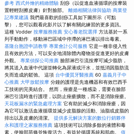
參考
西式外燴的精緻體驗
刮痧（以促進血液循環的按摩裝
置輕輕刮擦皮膚）針對臉部。
離婚相關法律與協助
商業登
記專業建議
我們最喜歡的刮痧工具如下圖所示（可點
擊），您可以觀看此影片以了解有關此練習的更多資訊。
這種 Vodder
按摩服務推薦
安心養老院選擇
方法基於一系
列手動動作，移動淋巴區域中停滯的淋巴液以排出毒素。
基隆台胞證申請教學
專業會計公司服務
它是一種非侵入性
且有效的方法，可以安全地清除體內廢物並促進更好的皮膚
外觀。
專業偵探公司推薦
臉部淋巴引流按摩可減少脂肪，
將其送入血液中代謝並轉化為尿液或汗水，並抵消因脂肪流
失而造成的鬆弛。 這項
台中優質牙醫推薦
60
嘉義月子中
心推薦
大甲放鬆按摩
分鐘的護理是先進機器和有效巴西手
工技術的完美結合。 然而，痤瘡是一種感染，需要在臉部
淋巴引流時進行護理，以防止痤瘡擴散，而不是消除痤瘡。
天花板漏水的緊急處理方案
它有助於減少和消除痤瘡，因
為它可以激活血液循環並減少皮脂腺的活動、油脂或皮脂的
排出以及皮膚的清潔。
提供多元解決方案的數位行銷夥伴
永和護理之家服務推薦
這項技術可以消除多餘的液體和毒
素，使臉部苗條並恢復活力，有益於循環系統和肌肉。
值