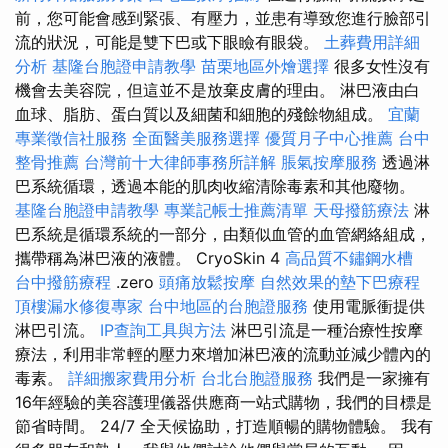
前，您可能會感到緊張、有壓力，並患有導致您進行臉部引
流的狀況，可能是雙下巴或下眼瞼有眼袋。
土葬費用詳細
分析
基隆台胞證申請教學
苗栗地區外燴選擇
很多女性沒有
機會去美容院，但這並不是放棄皮膚的理由。 淋巴液由白
血球、脂肪、蛋白質以及細菌和細胞的殘餘物組成。
宜蘭
專業徵信社服務
全面醫美服務選擇
優質月子中心推薦
台中
整骨推薦
台灣前十大律師事務所詳解
脹氣按摩服務
透過淋
巴系統循環，透過本能的肌肉收縮清除毒素和其他廢物。
基隆台胞證申請教學
專業記帳士推薦清單
天母撥筋療法
淋
巴系統是循環系統的一部分，由類似血管的血管網絡組成，
攜帶稱為淋巴液的液體。 CryoSkin 4
高品質不鏽鋼水槽
台中撥筋療程
.zero
頭痛放鬆按摩
自然效果的墊下巴療程
頂樓漏水修復專家
台中地區的台胞證服務
使用電脈衝提供
淋巴引流。
IP查詢工具與方法
淋巴引流是一種治療性按摩
療法，利用非常輕的壓力來增加淋巴液的流動並減少體內的
毒素。
詳細搬家費用分析
台北台胞證服務
我們是一家擁有
16年經驗的美容護理儀器供應商一站式購物，我們的目標是
節省時間。 24/7 全天候協助，打造順暢的購物體驗。 我有