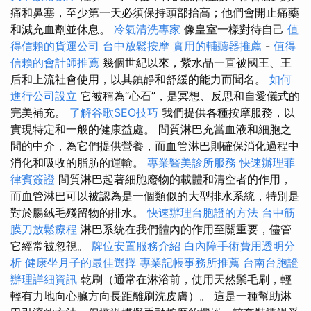
痛和鼻塞，至少第一天必須保持頭部抬高；他們會開止痛藥
和減充血劑並休息。
冷氣清洗專家
像皇室一樣對待自己
值
得信賴的貨運公司
台中放鬆按摩
實用的輔聽器推薦
-
值得
信賴的會計師推薦
幾個世紀以來，紫水晶一直被國王、王
后和上流社會使用，以其鎮靜和舒緩的能力而聞名。
如何
進行公司設立
它被稱為“心石”，是冥想、反思和自愛儀式的
完美補充。
了解谷歌SEO技巧
我們提供各種按摩服務，以
實現特定和一般的健康益處。 間質淋巴充當血液和細胞之
間的中介，為它們提供營養，而血管淋巴則確保消化過程中
消化和吸收的脂肪的運輸。
專業醫美診所服務
快速辦理菲
律賓簽證
間質淋巴起著細胞廢物的載體和清空者的作用，
而血管淋巴可以被認為是一個類似的大型排水系統，特別是
對於腸絨毛殘留物的排水。
快速辦理台胞證的方法
台中筋
膜刀放鬆療程
淋巴系統在我們體內的作用至關重要，儘管
它經常被忽視。
牌位安置服務介紹
白內障手術費用透明分
析
健康坐月子的最佳選擇
專業記帳事務所推薦
台南台胞證
辦理詳細資訊
乾刷（通常在淋浴前，使用天然鬃毛刷，輕
輕有力地向心臟方向長距離刷洗皮膚）。 這是一種幫助淋