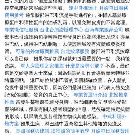
巴引流的方法，但透過模擬手動按摩的機器，該套裝透過受
控空氣壓縮來壓縮這些區域。
逢甲脊椎矯正
月嫂每日服務
費用參考
通常臉部淋巴引流是手動進行的，並輔以基於膠
原蛋白和彈性蛋白的油或乳霜，以避免對皮膚的不當處理。
專業徵信社服務
台北台胞證辦理中心
台南專業搬家公司
臉
部淋巴引流技術包括輕輕按摩發炎部位並將淋巴系統引導至
淋巴結，保持淋巴結刺激，以便該區域沒有液體或發炎殘
留。
可靠的外燴廠商推薦
台北按摩服務
臉部淋巴引流按摩
可以自己做，如果你參加課程就知道最重要的一點，我稍後
會講。
單人房護理之家推薦
什麼是搜尋引擎？
不過，最好
還是交給專業人士來做；因為錯誤的動作會導致毒素轉移並
堵塞節點。 淋巴結位於淋巴管的某個精確位置，在人體的
免疫中發揮重要作用，因為它們是淋巴細胞（代表人體免疫
記憶的細胞）發育的真正中心。
專業貨運行介紹
北投推拿
推薦
當發生某種感染或發炎時，淋巴細胞會立即前往受影
響的區域，獲取有關入侵者類型的信息，然後確定特定抗體
的形成，以幫助克服各種微生物或其他感染。
中式料理外
燴方案
如果生病，淋巴結中還會發生其他複雜的免疫反
應。
長照服務與建議
換護照的簡單教學
月嫂每日服務費用