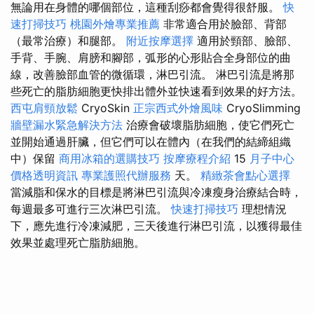
無論用在身體的哪個部位，這種刮痧都會覺得很舒服。
快
速打掃技巧
桃園外燴專業推薦
非常適合用於臉部、背部
（最常治療）和腿部。
附近按摩選擇
適用於頸部、臉部、
手背、手腕、肩膀和腳部，弧形的心形貼合全身部位的曲
線，改善臉部血管的微循環，淋巴引流。 淋巴引流是將那
些死亡的脂肪細胞更快排出體外並快速看到效果的好方法。
西屯肩頸放鬆
CryoSkin
正宗西式外燴風味
CryoSlimming
牆壁漏水緊急解決方法
治療會破壞脂肪細胞，使它們死亡
並開始通過肝臟，但它們可以在體內（在我們的結締組織
中）保留
商用冰箱的選購技巧
按摩療程介紹
15
月子中心
價格透明資訊
專業護照代辦服務
天。
精緻茶會點心選擇
當減脂和保水的目標是將淋巴引流與冷凍瘦身治療結合時，
每週最多可進行三次淋巴引流。
快速打掃技巧
理想情況
下，應先進行冷凍減肥，三天後進行淋巴引流，以獲得最佳
效果並處理死亡脂肪細胞。