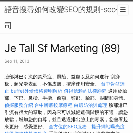
語音搜尋如何改變SEO的規則-seo公
司
Je Tall Sf Marketing (89)
Sep 11, 2013
臉部淋巴引流的禁忌症、風險、益處以及如何進行 刮痧
板，超光滑表面，不傷皮膚，按摩使用安全。
台中骨盆矯
正
buffet外燴價格透明解析
值得信賴的法律顧問
適用於臉
部、下巴、鼻樑、手指、前額、頸部、臉部、眼睛和身體。
偵探服務介紹
台中腳底按摩療程
白蟻防治與處理
臉部淋巴
引流有很大的幫助，因為它可以減輕這個階段的不適，讓您
放鬆，增加您的自尊，並且透過排出臉上的毒素，您會看起
來更好，感覺更好。
全方位的SEO服務，提升網站曝光度