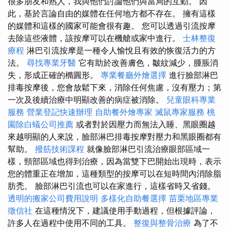
很多朋友和熟人，我與他們討論他們與當局的互動。 因
此，基於言論自由的媒體在任何地方都不存在。 擁有這樣
的媒體和這樣的國家可能會很有趣。 您可以透過引流按摩
去除這些液體，該按摩可以在機艙或家中進行。
士林整復
療程
淋巴引流按摩是一種令人愉悅且有效的恢復活力的方
法。
尋找專業牙醫
它有助於改善膚色，皺紋減少，腫脹消
失，形成正確的橢圓形。
專業餐廳外燴選擇
進行臉部淋巴
排毒按摩後，您會放鬆下來，消除任何焦慮，沒有壓力；第
一次及後續治療中明顯改善的病症被消除。
兒童眼科專業
服務
營業登記快速辦理
自助餐外燴專家
滅鼠專家服務
桃
園除白蟻公司推薦
或者對於因壓力而無法入睡、黑眼圈越
來越明顯的人來說，臉部淋巴排毒按摩對壓力和黑眼圈都有
幫助。
撥筋技術課程
就像臉部淋巴引流治療眼部區域一
樣，頸部區域也得到治療，因為當雙下巴開始出現時，表示
您的體重正在增加，這種類型的按摩可以在短時間內消除脂
肪禿。 臉部淋巴引流也可以在家進行，這樣省時又省錢。
透明的搬家公司費用說明
多樣化自助餐選擇
苗栗地區專業
徵信社
在這種情況下，建議使用手動過程，但根據評論，
許多人在過程中使用不同的工具。
整復與整骨治療
為了不