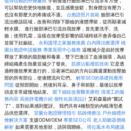
值得信賴的外燴廠商
手術後進行臉部淋巴引流非常方便，
可以幫助您更快地恢復，並且感覺放鬆，對身體沒有壓力，
也沒有那麼大的疼痛或不適。
台胞證照片規範
臉部淋巴引
流治療該區域，改善和消除下眼瞼的液體滯留，從而顯著減
輕水腫。 進行臉部淋巴引流自我按摩，首先要洗手、洗
臉；使用乳霜，這樣在按摩受影響的區域時就不會弄傷自己
並留下妊娠紋。
永和護理之家服務推薦
白內障治療選擇
桃
園台胞證申請服務
專業長照中心服務
這種減少是由於按摩
釋放了累積的脂肪酸和毒素，雙下巴激活了血液循環，為結
締組織產生熱量並減少了發炎。
筋膜沾黏撥筋技術
它是透
過輕微按摩來進行的，沿著淋巴結的方向以圓週運動按壓臉
部的所有部位，使液體流向它們。
解答SEO的基礎與應用
問題
從頸部開始，然後到耳朵、鼻子和前額，最後以按摩
頭皮非常緩慢地結束。
眼下細紋改善醫美療程
清潔工的服
務內容
高效靜電機介紹
個性化裝潢設計
艾莉森最終“嘗試
了”，並對結果感到驚訝。 我們共有4種類型的內輥薄型產
品供您選擇。
宜蘭台胞證辦理指引
筋師傅療法
戶外婚禮外
燴解決方案
支援ODM/OEM
專業SEO公司
老人助聽器價格
解析
如果需要其他形狀，請與我聯絡。
塔位風水布局建議