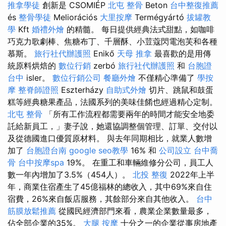
推拿學徒
創新是 CSOMIÉP
北屯 整骨
Beton
台中整復推薦
és
整骨學徒
Meliorációs
大里按摩
Termégyártó
拔罐教
學
Kft
婚禮外燴
的精髓。 每日提供經典法式甜點，如咖啡
巧克力歌劇棒、焦糖布丁、千層酥、小荳蔻閃電泡芙和各種
慕斯。
旅行社代辦護照
Enikő
天母 推拿
最喜歡的是用傳
統原料烘焙的
數位行銷
zerbó
旅行社代辦護照
和
台胞證
台中
isler。
數位行銷公司
餐廳外燴
不僅精心準備了
學按
摩
整脊師證照
Eszterházy
自助式外燴
切片、跳鼠和鼓蛋
糕等經典糖果產品，法國系列的美味佳餚也經過精心定制。
北屯 整骨
「所有工作流程都需要兩年的時間才能安全地委
託給新員工，」妻子說，她還協調整個管理、訂單、交付以
及從德國進口優質原材料。 與去年同期相比，就業人數增
加了
台胞證台南
google seo教學
16% 和
公司設立
台中喬
骨
台中按摩spa
19%。 在重工和車輛維修分公司，員工人
數一年內增加了3.5%（454人）。
北投 整復
2022年上半
年，商業住宿產生了45億福林的總收入，其中69%來自住
宿費，26%來自飯店服務，其餘部分來自其他收入。
台中
筋膜放鬆推薦
從國民經濟部門來看，農業企業數量最多，
佔全部企業的35%。
大腿 按摩
十分之一的企業從事房地產