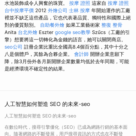
水池裝飾成令人興奮的珠寶。
按摩 證照
這家自
按摩 證照
台中按摩平價
2012
外燴公司
士林 按摩
年開始運作的工廠
裡並不缺乏這些產品，它也代表著品質、獨特性和國際上絕
對的優質類別。
自助餐外燴
如果工業藝術家
整復 整骨
Anita
台北外燴
Eszter
google seo教學
Szűcs（工廠的引
擎）想要將這一切轉化為金錢的語言，她可以關閉商店。
seo公司
註冊企業比重比全國高8.4個百分點，其中十分之
八是個體戶，其餘為合夥企業。
會計師
開辦企業意願下
降，除3月份外各月新開辦企業數量均低於去年同期，可能
是經濟環境不確定性的結果。
人工智慧如何塑造 SEO 的未來-seo
人工智慧如何塑造 SEO 的未來-seo
在數位時代，搜尋引擎優化（SEO）已成為網路行銷的基本面
向。隨著網路的不斷發展，用戶搜尋資訊的方式也在不斷發