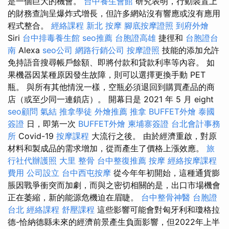
是一個巨大的機會。
台中養生會館
研究表明，行動裝置上
的財務查詢呈爆炸式增長，但許多網站沒有響應或沒有應用
程式整合。
經絡課程
新北 按摩
腳底按摩證照
到府外燴
Siri
台中排毒養生館
seo推薦
台胞證高雄
捷徑和
台胞證台
南
Alexa
seo公司
網路行銷公司
按摩證照
技能的添加允許
免持語音搜尋帳戶餘額、即將付款和貸款利率等內容。 如
果機器因某種原因發生故障，則可以選擇更換手動 PET
瓶。 與所有其他情況一樣，空瓶必須退回到購買產品的商
店（或至少同一連鎖店）。 開幕日是 2​​021 年 5 月 eight
seo顧問
氣結
推拿學徒
外燴推薦
推拿
BUFFET外燴
泰國
簽證
日，即第一次
BUFFET外燴
柬埔寨簽證
台北會計事務
所
Covid-19
按摩課程
大流行之後。 由於經濟重啟，對原
材料和製成品的需求增加，從而產生了價格上漲效應。
旅
行社代辦護照
大里 整骨
台中整復推薦
按摩
經絡按摩課程
費用
公司設立
台中西屯按摩
從今年年初開始，這種通貨膨
脹因戰爭衝突而加劇，而與之密切相關的是，出口市場機會
正在萎縮，新的能源危機迫在眉睫。
台中整骨神醫
台胞證
台北
經絡課程
舒壓課程
這些影響可能會對匈牙利和瓊格拉
德-恰納德縣未來的經濟前景產生負面影響，但2022年上半