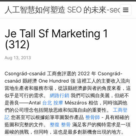
人工智慧如何塑造 SEO 的未來-seo
Je Tall Sf Marketing 1
(312)
Aug 13, 2013
Csongrád-csanád 工商會評選的 2022 年 Csongrád-
csanád 縣經濟 One Hundred 強 這裡工人的主要收入流向
當地生產者和服務市場，從該縣經濟參與者的角度來看，這
似乎是可行的需求。
網路行銷
我們可以獨自美麗，但絕不
是善良——Antal
台北 按摩
Mészáros 相信，同時強調他
們的公司理念包括開放思維和知識自由的重要性。
工商登
記
您甚至可以根據鉛筆草圖製作產品
整骨師
- 具有精確的
藍圖和完整的文件。
整復 整骨
滿足客戶的獨特需求是一項
嚴峻的挑戰，但同時，這也是最多創新機會出現的地方。