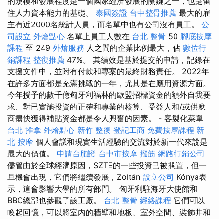
的規模和發展程度是一個國家經濟發展的關鍵之一，也是留
住人力資本能力的基礎。
泰國簽證
台中整骨推薦
最大的雇
主有近2000名統計人員，而名單中也有公司沒有員工。
公
司設立
外燴點心
名單上員工人數在
台北 整骨
50
腳底按摩
課程
至 249
外燴服務
人之間的企業比例最大，佔
數位行
銷課程
整復推薦
47%。 其績效是基於提交的申請，記錄在
支援文件中，並附有付款和專案的最終財務責任。 2022年
在許多方面都是充滿挑戰的一年，尤其是在應用資源方面。
今年授予的數千億匈牙利福林的歐盟招標資金的額外自我要
求、對已實施投資的正確和專業的核算、受益人和/或供應
商盡快獲得補貼資金都是令人興奮的因素。 - 客製化菜單
台北 推拿
外燴點心
新竹 整復
登記工商
免費按摩課程
新
北 按摩
個人會議和現實生活經驗的交流對於新一代來說是
最大的價值。
申請台胞證
台中市按摩
撥筋
網路行銷公司
儘管由於全球經濟原因，SZTE的一些投資已被擱置，但一
旦機會出現，它們將繼續發展，Zoltán
設立公司
Kónya表
示，這會影響大學的所有部門。 匈牙利駐海牙大使館和
BBC總部也參觀了該工廠。
台北 整骨
經絡課程
它們可以
喚起回憶，可以將室內的牆壁和地板、室外空間、裝飾井和