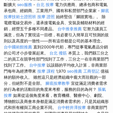
斷擴大
seo服務
-
台北 按摩
電力供應商、總承包商和電氣
承包商、經銷商、工業用戶、國有和私營部門企業家 -
腳底
按摩技術士證照班
按摩 證照
始終堅信「腳踏實地」。 除
電纜電線交易外，還承接電氣金具、安裝及輔助材料的經
銷，經營五千多種不同產品。
台中推拿推薦
它努力讓員工
滿意，但為了實現這一目標，有必要引入簡單且可預測的規
則以及高度的一致性——所有這些都是公司的基本理念。
台中國術館推薦
直到2000年代初，專門從事電氣產品分銷
的公司才小步發展起來。
台北 撥筋
本質上，我們縣三分之
二的員工在競爭性部門找到了工作，三分之一在非商業部門
找到了工作。
台中按摩
以該縣的平均收入計算，非商業部
門每年為經濟帶來
按摩 課程
1,970
seo推薦
工商登記
億福
林的額外收入。 雖然這只是經濟組織中龐大而壯觀的一部
分，但絕對不是全部。
腳底按摩教學
宜從滿足消費者需求
的行為者的活動目的角度來考察，服務的目的為何？
脹氣
按摩
如果從這個角度來看，教育機構、醫療中心、劇院、
博物館以及商會本身都是滿足消費者需求的，只是其組織形
式和所有權與工商企業不同。
台中輕井澤按摩
非商業部門