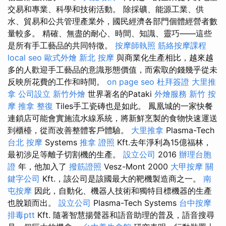
交易和專業、科學和技術活動。 除採礦、能源工業、供
水、貿易和公共管理產業外，國民經濟各部門個體經營者數
量較多。 精確、無盡的耐心、時間、知識、靈巧——這些
是所有手工藝品的共同特徵。
按摩師執照
筋絡按摩課程
local seo
歐式外燴
新北 按摩
與商業化生產相比，越來越
多的人歡迎手工藝品的意識形態價值，而索取的錢幾乎從未
反映所花費的工作和時間。
on page seo
杜拜簽證
大里推
拿
公司設立
新竹外燴
世界著名的Pataki
外燴服務
新竹 按
摩
推拿 整復
Tiles手工瓷磚也是如此。 鳳凰城的一家快餐
連鎖店可能會實施流水線系統，將新鮮烹製的食物快速運送
到櫃檯，從而改善整體客戶體驗。
大里推拿
Plasma-Tech
台北 按摩
Systems
推拿 證照
Kft.去年淨利為15億福林，
最初涉足等離子切割機的生產。
設立公司
2016
辦理台胞
證
年，他加入了
撥筋證照
Vesz-Mont 2000
大甲按摩
關
鍵字公司
Kft.，該公司是該國最大的靶機製造商之一。
南
屯按摩
因此，自動化、機器人技術和獨特目標機器的生產
也脫穎而出。
設立公司
Plasma-Tech Systems
台中按摩
排毒ptt
Kft. 隨著智慧揚聲器和語音助理的普及，語音搜尋