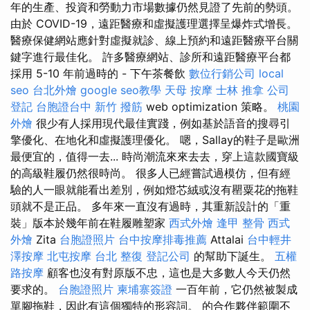
年的生產、投資和勞動力市場數據仍然見證了先前的勢頭。
由於 COVID-19，遠距醫療和虛擬護理選擇呈爆炸式增長。
醫療保健網站應針對虛擬就診、線上預約和遠距醫療平台關
鍵字進行最佳化。 許多醫療網站、診所和遠距醫療平台都
採用 5-10 年前過時的 - 下午茶餐飲
數位行銷公司
local
seo
台北外燴
google seo教學
天母 按摩
士林 推拿
公司
登記
台胞證台中
新竹 撥筋
web optimization 策略。
桃園
外燴
很少有人採用現代最佳實踐，例如基於語音的搜尋引
擎優化、在地化和虛擬護理優化。 嗯，Sallay的鞋子是歐洲
最便宜的，值得一去... 時尚潮流來來去去，穿上這款國寶級
的高級鞋履仍然很時尚。 很多人已經嘗試過模仿，但有經
驗的人一眼就能看出差別，例如燈芯絨或沒有罌粟花的拖鞋
頭就不是正品。 多年來一直沒有過時，其重新設計的「重
裝」版本於幾年前在鞋履雕塑家
西式外燴
逢甲 整骨
西式
外燴
Zita
台胞證照片
台中按摩排毒推薦
Attalai
台中輕井
澤按摩
北屯按摩
台北 整復
登記公司
的幫助下誕生。
五權
路按摩
顧客也沒有對原版不忠，這也是大多數人今天仍然
要求的。
台胞證照片
柬埔寨簽證
一百年前，它仍然被製成
單腳拖鞋，因此有這個獨特的形容詞。 的合作夥伴範圍不